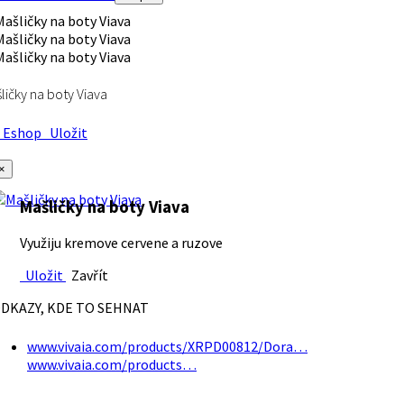
ličky na boty Viava
Eshop
Uložit
×
Mašličky na boty Viava
Využiju kremove cervene a ruzove
Uložit
Zavřít
DKAZY, KDE TO SEHNAT
www.vivaia.com/products/XRPD00812/Dora…
www.vivaia.com/products…