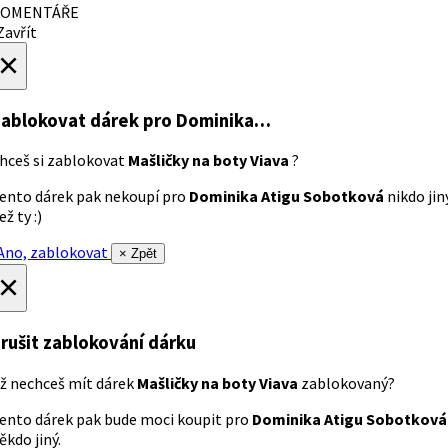
OMENTÁŘE
avřít
×
ablokovat dárek
pro Dominika…
hceš si zablokovat
Mašličky na boty Viava
?
ento dárek pak nekoupí pro
Dominika Atigu Sobotková
nikdo jin
ež ty :)
no, zablokovat
× Zpět
×
rušit zablokování dárku
ž nechceš mít dárek
Mašličky na boty Viava
zablokovaný?
ento dárek pak bude moci koupit pro
Dominika Atigu Sobotková
ěkdo jiný.