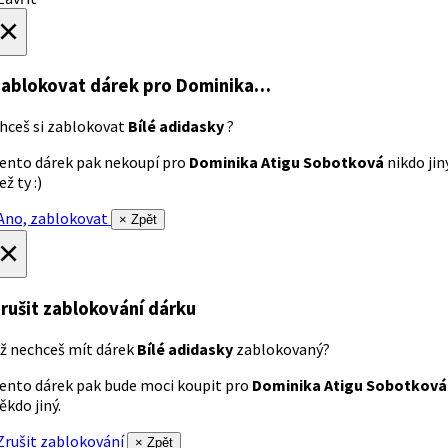
×
ablokovat dárek
pro Dominika…
hceš si zablokovat
Bílé adidasky
?
ento dárek pak nekoupí pro
Dominika Atigu Sobotková
nikdo jin
ež ty :)
no, zablokovat
× Zpět
×
rušit zablokování dárku
ž nechceš mít dárek
Bílé adidasky
zablokovaný?
ento dárek pak bude moci koupit pro
Dominika Atigu Sobotková
ěkdo jiný.
rušit zablokování
× Zpět