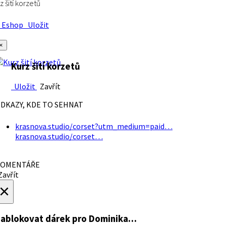
z šití korzetů
Eshop
Uložit
×
Kurz šití korzetů
Uložit
Zavřít
DKAZY, KDE TO SEHNAT
krasnova.studio/corset?utm_medium=paid…
krasnova.studio/corset…
OMENTÁŘE
avřít
×
ablokovat dárek
pro Dominika…