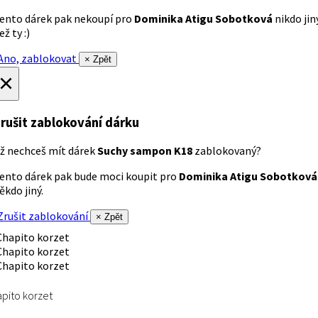
ento dárek pak nekoupí pro
Dominika Atigu Sobotková
nikdo jin
ež ty :)
no, zablokovat
× Zpět
×
rušit zablokování dárku
ž nechceš mít dárek
Suchy sampon K18
zablokovaný?
ento dárek pak bude moci koupit pro
Dominika Atigu Sobotková
ěkdo jiný.
rušit zablokování
× Zpět
pito korzet