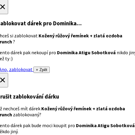
×
ablokovat dárek
pro Dominika…
hceš si zablokovat
Kožený růžový řemínek + zlatá ozdoba
runch
?
ento dárek pak nekoupí pro
Dominika Atigu Sobotková
nikdo jin
ež ty :)
no, zablokovat
× Zpět
×
rušit zablokování dárku
ž nechceš mít dárek
Kožený růžový řemínek + zlatá ozdoba
runch
zablokovaný?
ento dárek pak bude moci koupit pro
Dominika Atigu Sobotková
ěkdo jiný.