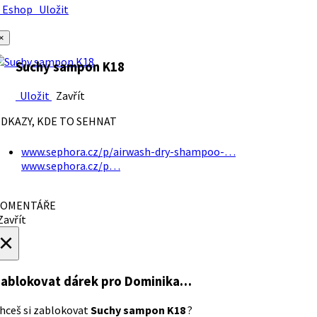
Eshop
Uložit
×
Suchy sampon K18
Uložit
Zavřít
DKAZY, KDE TO SEHNAT
www.sephora.cz/p/airwash-dry-shampoo-…
www.sephora.cz/p…
OMENTÁŘE
avřít
×
ablokovat dárek
pro Dominika…
hceš si zablokovat
Suchy sampon K18
?