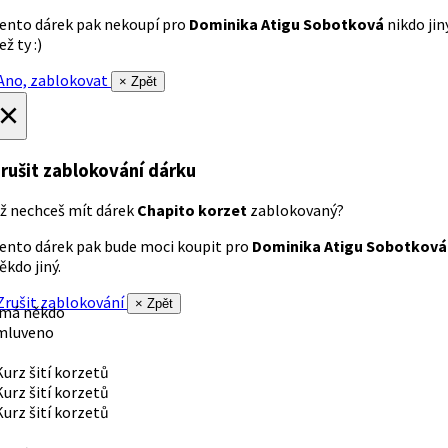
ento dárek pak nekoupí pro
Dominika Atigu Sobotková
nikdo jin
ež ty :)
no, zablokovat
× Zpět
×
rušit zablokování dárku
ž nechceš mít dárek
Chapito korzet
zablokovaný?
ento dárek pak bude moci koupit pro
Dominika Atigu Sobotková
ěkdo jiný.
rušit zablokování
× Zpět
 má někdo
mluveno