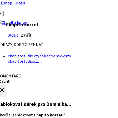
Eshop
Uložit
×
Chapito korzet
Uložit
Zavřít
DKAZY, KDE TO SEHNAT
chapitostudio.cz/collections/vesty…
chapitostudio.cz…
OMENTÁŘE
avřít
×
ablokovat dárek
pro Dominika…
hceš si zablokovat
Chapito korzet
?