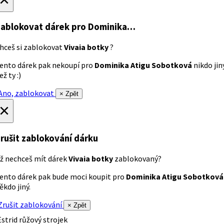
ablokovat dárek
pro Dominika…
hceš si zablokovat
Vivaia botky
?
ento dárek pak nekoupí pro
Dominika Atigu Sobotková
nikdo jin
ež ty :)
no, zablokovat
× Zpět
×
rušit zablokování dárku
ž nechceš mít dárek
Vivaia botky
zablokovaný?
ento dárek pak bude moci koupit pro
Dominika Atigu Sobotková
ěkdo jiný.
rušit zablokování
× Zpět