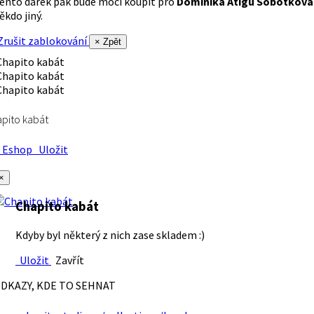
ento dárek pak bude moci koupit pro
Dominika Atigu Sobotková
ěkdo jiný.
rušit zablokování
× Zpět
pito kabát
Eshop
Uložit
×
Chapito kabát
Kdyby byl některý z nich zase skladem :)
Uložit
Zavřít
DKAZY, KDE TO SEHNAT