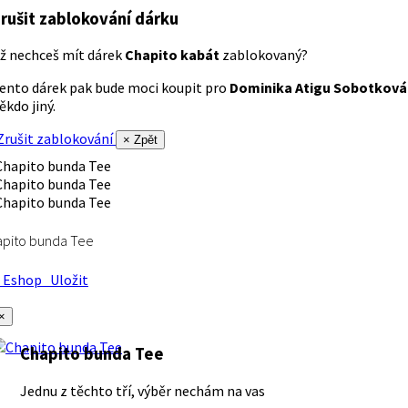
rušit zablokování dárku
ž nechceš mít dárek
Chapito kabát
zablokovaný?
ento dárek pak bude moci koupit pro
Dominika Atigu Sobotková
ěkdo jiný.
rušit zablokování
× Zpět
apito bunda Tee
Eshop
Uložit
×
Chapito bunda Tee
Jednu z těchto tří, výběr nechám na vas