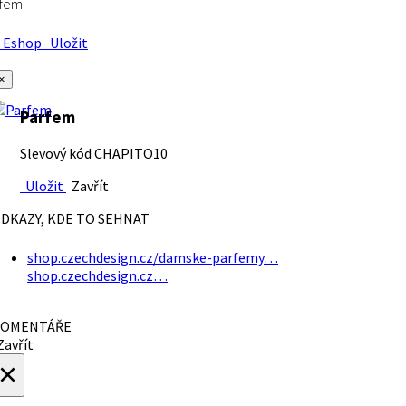
rfem
Eshop
Uložit
×
Parfem
Slevový kód CHAPITO10
Uložit
Zavřít
DKAZY, KDE TO SEHNAT
shop.czechdesign.cz/damske-parfemy…
shop.czechdesign.cz…
OMENTÁŘE
avřít
×