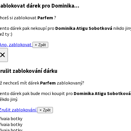
ablokovat dárek
pro Dominika…
hceš si zablokovat
Parfem
?
ento dárek pak nekoupí pro
Dominika Atigu Sobotková
nikdo jin
ež ty :)
no, zablokovat
× Zpět
×
rušit zablokování dárku
ž nechceš mít dárek
Parfem
zablokovaný?
ento dárek pak bude moci koupit pro
Dominika Atigu Sobotková
ěkdo jiný.
rušit zablokování
× Zpět