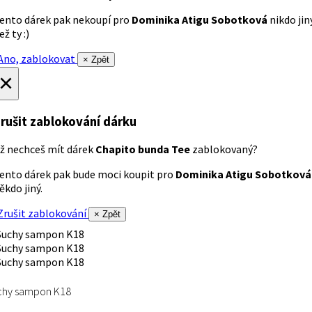
ento dárek pak nekoupí pro
Dominika Atigu Sobotková
nikdo jin
ež ty :)
no, zablokovat
× Zpět
×
rušit zablokování dárku
ž nechceš mít dárek
Chapito bunda Tee
zablokovaný?
ento dárek pak bude moci koupit pro
Dominika Atigu Sobotková
ěkdo jiný.
rušit zablokování
× Zpět
chy sampon K18