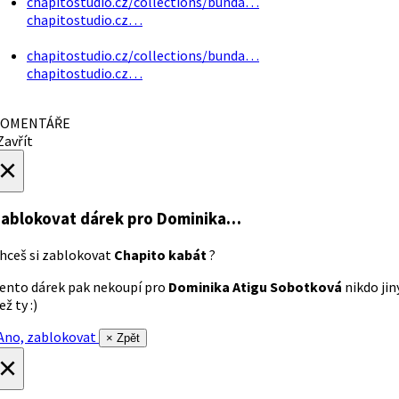
chapitostudio.cz/collections/bunda…
chapitostudio.cz…
chapitostudio.cz/collections/bunda…
chapitostudio.cz…
OMENTÁŘE
avřít
×
ablokovat dárek
pro Dominika…
hceš si zablokovat
Chapito kabát
?
ento dárek pak nekoupí pro
Dominika Atigu Sobotková
nikdo jin
ež ty :)
no, zablokovat
× Zpět
×