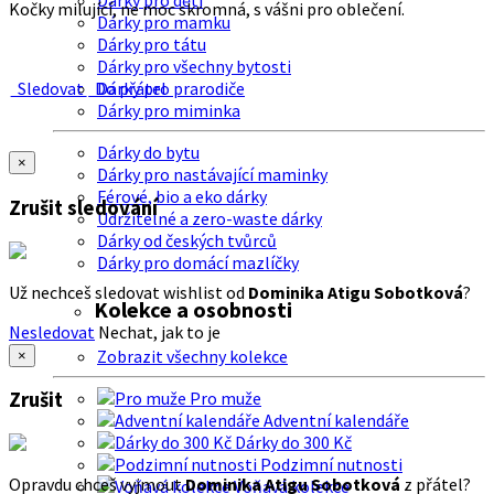
Dárky pro děti
Kočky milující, ne moc skromná, s vášni pro oblečení.
Dárky pro mamku
Dárky pro tátu
Dárky pro všechny bytosti
Sledovat
Do přátel
Dárky pro prarodiče
Dárky pro miminka
Dárky do bytu
×
Dárky pro nastávající maminky
Férové, bio a eko dárky
Zrušit sledování
Udržitelné a zero-waste dárky
Dárky od českých tvůrců
Dárky pro domácí mazlíčky
Už nechceš sledovat wishlist od
Dominika Atigu Sobotková
?
Kolekce a osobnosti
Nesledovat
Nechat, jak to je
Zobrazit všechny kolekce
×
Zrušit
Pro muže
Adventní kalendáře
Dárky do 300 Kč
Podzimní nutnosti
Opravdu chceš vyjmout
Dominika Atigu Sobotková
z přátel?
Voňavá kolekce