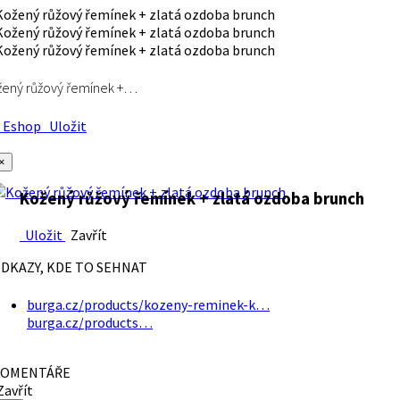
ený růžový řemínek +…
Eshop
Uložit
×
Kožený růžový řemínek + zlatá ozdoba brunch
Uložit
Zavřít
DKAZY, KDE TO SEHNAT
burga.cz/products/kozeny-reminek-k…
burga.cz/products…
OMENTÁŘE
avřít