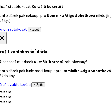
hceš si zablokovat
Kurz šití korzetů
?
ento dárek pak nekoupí pro
Dominika Atigu Sobotková
nikdo jin
ež ty :)
no, zablokovat
× Zpět
×
rušit zablokování dárku
ž nechceš mít dárek
Kurz šití korzetů
zablokovaný?
ento dárek pak bude moci koupit pro
Dominika Atigu Sobotková
ěkdo jiný.
rušit zablokování
× Zpět