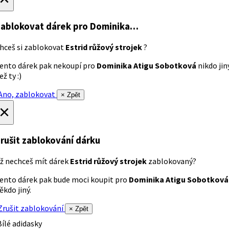
ablokovat dárek
pro Dominika…
hceš si zablokovat
Estrid růžový strojek
?
ento dárek pak nekoupí pro
Dominika Atigu Sobotková
nikdo jin
ež ty :)
no, zablokovat
× Zpět
×
rušit zablokování dárku
ž nechceš mít dárek
Estrid růžový strojek
zablokovaný?
ento dárek pak bude moci koupit pro
Dominika Atigu Sobotková
ěkdo jiný.
rušit zablokování
× Zpět