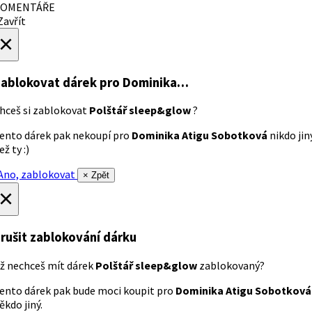
OMENTÁŘE
avřít
×
ablokovat dárek
pro Dominika…
hceš si zablokovat
Polštář sleep&glow
?
ento dárek pak nekoupí pro
Dominika Atigu Sobotková
nikdo jin
ež ty :)
no, zablokovat
× Zpět
×
rušit zablokování dárku
ž nechceš mít dárek
Polštář sleep&glow
zablokovaný?
ento dárek pak bude moci koupit pro
Dominika Atigu Sobotková
ěkdo jiný.