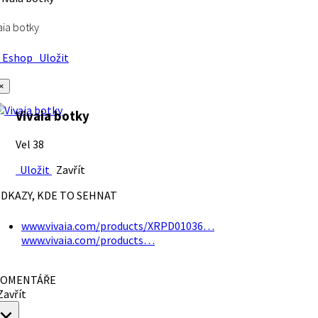
aia botky
Eshop
Uložit
×
Vivaia botky
Vel 38
Uložit
Zavřít
DKAZY, KDE TO SEHNAT
www.vivaia.com/products/XRPD01036…
www.vivaia.com/products…
OMENTÁŘE
avřít
×