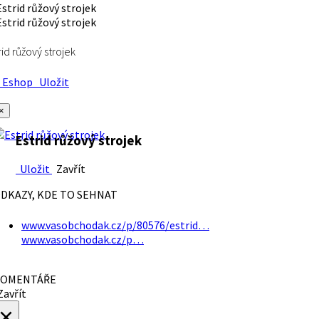
rid růžový strojek
Eshop
Uložit
×
Estrid růžový strojek
Uložit
Zavřít
DKAZY, KDE TO SEHNAT
www.vasobchodak.cz/p/80576/estrid…
www.vasobchodak.cz/p…
OMENTÁŘE
avřít
×