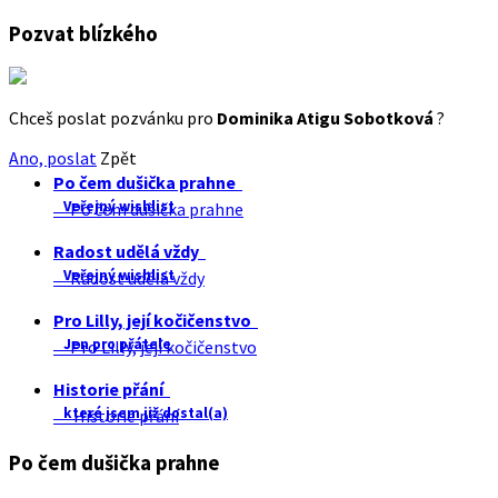
Pozvat blízkého
Chceš poslat pozvánku pro
Dominika Atigu Sobotková
?
Ano, poslat
Zpět
Po čem dušička prahne
Veřejný wishlist
Po čem dušička prahne
Radost udělá vždy
Veřejný wishlist
Radost udělá vždy
Pro Lilly, její kočičenstvo
Jen pro přátele
Pro Lilly, její kočičenstvo
Historie přání
které jsem již dostal(a)
Historie přání
Po čem dušička prahne