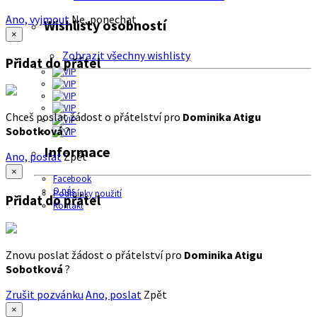
Ano, vyjmout
Ne, ponechat
Wishlisty osobností
×
Zobrazit všechny wishlisty
Přidat do přátel
Chceš poslat žádost o přátelství pro
Dominika Atigu
Sobotková
?
Informace
Ano, poslat
Zpět
×
Facebook
O nás
Podmínky použití
Přidat do přátel
Kontakt
Znovu poslat žádost o přátelství pro
Dominika Atigu
Sobotková
?
Zrušit pozvánku
Ano, poslat
Zpět
×