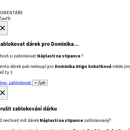
OMENTÁŘE
avřít
×
ablokovat dárek
pro Dominika…
hceš si zablokovat
Náplasti na stipance
?
ento dárek pak nekoupí pro
Dominika Atigu Sobotková
nikdo jin
ež ty :)
no, zablokovat
× Zpět
×
rušit zablokování dárku
ž nechceš mít dárek
Náplasti na stipance
zablokovaný?