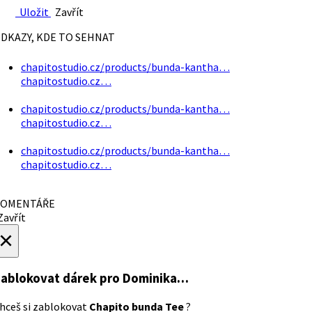
Uložit
Zavřít
DKAZY, KDE TO SEHNAT
chapitostudio.cz/products/bunda-kantha…
chapitostudio.cz…
chapitostudio.cz/products/bunda-kantha…
chapitostudio.cz…
chapitostudio.cz/products/bunda-kantha…
chapitostudio.cz…
OMENTÁŘE
avřít
×
ablokovat dárek
pro Dominika…
hceš si zablokovat
Chapito bunda Tee
?