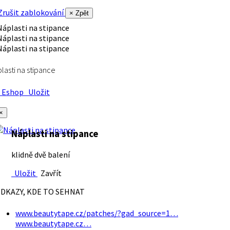
rušit zablokování
× Zpět
lasti na stipance
Eshop
Uložit
×
Náplasti na stipance
klidně dvě balení
Uložit
Zavřít
DKAZY, KDE TO SEHNAT
www.beautytape.cz/patches/?gad_source=1…
www.beautytape.cz…