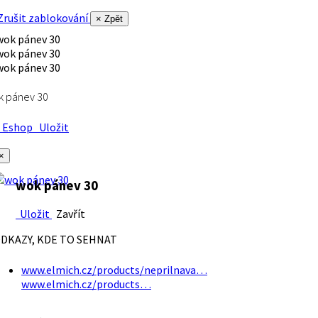
rušit zablokování
× Zpět
k pánev 30
Eshop
Uložit
×
wok pánev 30
Uložit
Zavřít
DKAZY, KDE TO SEHNAT
www.elmich.cz/products/neprilnava…
www.elmich.cz/products…