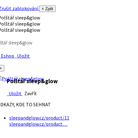
rušit zablokování
× Zpět
štář sleep&glow
Eshop
Uložit
×
Polštář sleep&glow
Uložit
Zavřít
DKAZY, KDE TO SEHNAT
sleepandglow.cz/product/11
sleepandglow.cz/product…