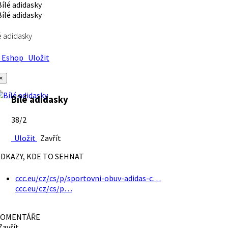
é adidasky
Eshop
Uložit
×
Bílé adidasky
38/2
Uložit
Zavřít
DKAZY, KDE TO SEHNAT
ccc.eu/cz/cs/p/sportovni-obuv-adidas-c…
ccc.eu/cz/cs/p…
OMENTÁŘE
avřít