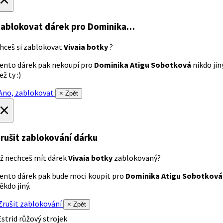
ablokovat dárek
pro Dominika…
hceš si zablokovat
Vivaia botky
?
ento dárek pak nekoupí pro
Dominika Atigu Sobotková
nikdo jin
ež ty :)
no, zablokovat
× Zpět
×
rušit zablokování dárku
ž nechceš mít dárek
Vivaia botky
zablokovaný?
ento dárek pak bude moci koupit pro
Dominika Atigu Sobotková
ěkdo jiný.
rušit zablokování
× Zpět