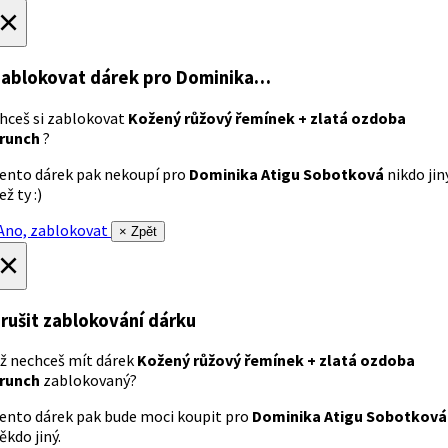
×
ablokovat dárek
pro Dominika…
hceš si zablokovat
Kožený růžový řemínek + zlatá ozdoba
runch
?
ento dárek pak nekoupí pro
Dominika Atigu Sobotková
nikdo jin
ež ty :)
no, zablokovat
× Zpět
×
rušit zablokování dárku
ž nechceš mít dárek
Kožený růžový řemínek + zlatá ozdoba
runch
zablokovaný?
ento dárek pak bude moci koupit pro
Dominika Atigu Sobotková
ěkdo jiný.