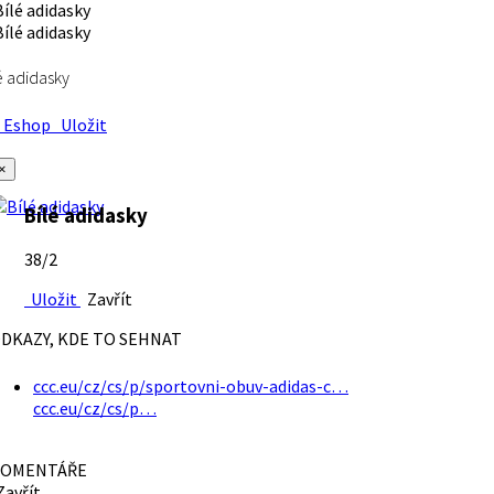
é adidasky
Eshop
Uložit
×
Bílé adidasky
38/2
Uložit
Zavřít
DKAZY, KDE TO SEHNAT
ccc.eu/cz/cs/p/sportovni-obuv-adidas-c…
ccc.eu/cz/cs/p…
OMENTÁŘE
avřít