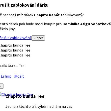
rušit zablokování dárku
ž nechceš mít dárek
Chapito kabát
zablokovaný?
ento dárek pak bude moci koupit pro
Dominika Atigu Sobotková
ěkdo jiný.
rušit zablokování
× Zpět
apito bunda Tee
Eshop
Uložit
×
Chapito bunda Tee
Jednu z těchto tří, výběr nechám na vas