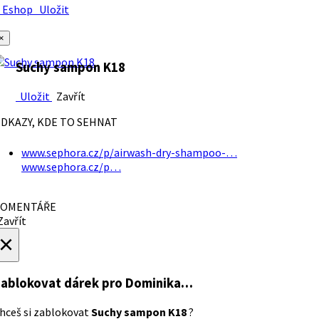
Eshop
Uložit
×
Suchy sampon K18
Uložit
Zavřít
DKAZY, KDE TO SEHNAT
www.sephora.cz/p/airwash-dry-shampoo-…
www.sephora.cz/p…
OMENTÁŘE
avřít
×
ablokovat dárek
pro Dominika…
hceš si zablokovat
Suchy sampon K18
?