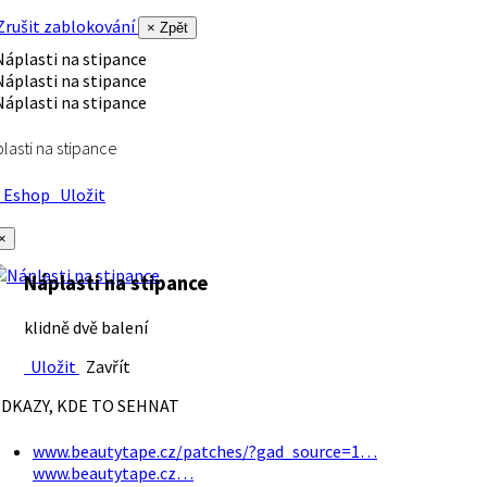
rušit zablokování
× Zpět
lasti na stipance
Eshop
Uložit
×
Náplasti na stipance
klidně dvě balení
Uložit
Zavřít
DKAZY, KDE TO SEHNAT
www.beautytape.cz/patches/?gad_source=1…
www.beautytape.cz…