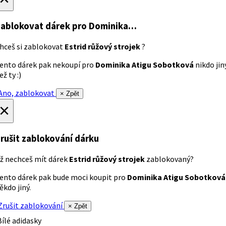
ablokovat dárek
pro Dominika…
hceš si zablokovat
Estrid růžový strojek
?
ento dárek pak nekoupí pro
Dominika Atigu Sobotková
nikdo jin
ež ty :)
no, zablokovat
× Zpět
×
rušit zablokování dárku
ž nechceš mít dárek
Estrid růžový strojek
zablokovaný?
ento dárek pak bude moci koupit pro
Dominika Atigu Sobotková
ěkdo jiný.
rušit zablokování
× Zpět