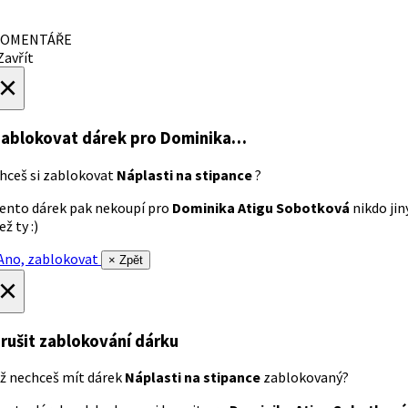
OMENTÁŘE
avřít
×
ablokovat dárek
pro Dominika…
hceš si zablokovat
Náplasti na stipance
?
ento dárek pak nekoupí pro
Dominika Atigu Sobotková
nikdo jin
ež ty :)
no, zablokovat
× Zpět
×
rušit zablokování dárku
ž nechceš mít dárek
Náplasti na stipance
zablokovaný?