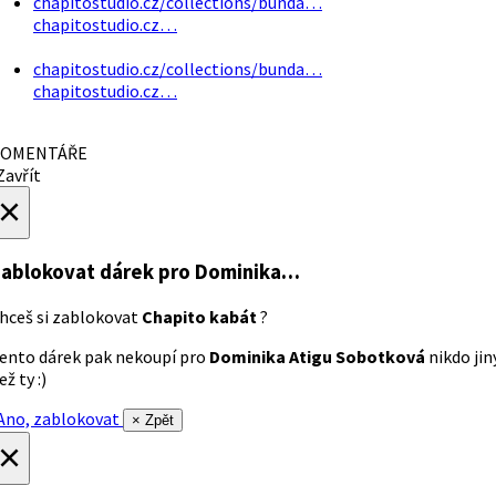
chapitostudio.cz/collections/bunda…
chapitostudio.cz…
chapitostudio.cz/collections/bunda…
chapitostudio.cz…
OMENTÁŘE
avřít
×
ablokovat dárek
pro Dominika…
hceš si zablokovat
Chapito kabát
?
ento dárek pak nekoupí pro
Dominika Atigu Sobotková
nikdo jin
ež ty :)
no, zablokovat
× Zpět
×