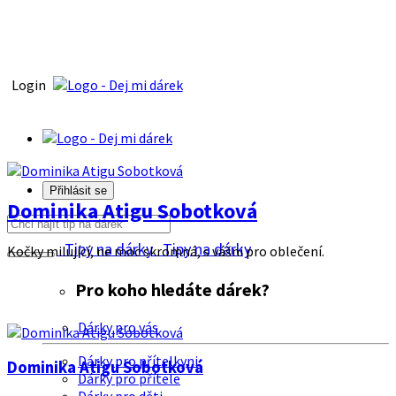
Login
Přihlásit se
Dominika Atigu Sobotková
Tipy na dárky
Tipy na dárky
Kočky milující, ne moc skromná, s vášni pro oblečení.
Pro koho hledáte dárek?
Dárky pro vás
Dárky pro přítelkyni
Dominika Atigu Sobotková
Dárky pro přítele