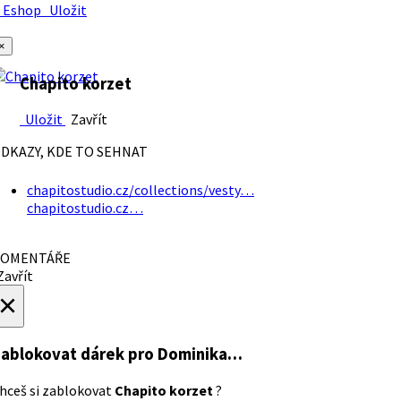
Eshop
Uložit
×
Chapito korzet
Uložit
Zavřít
DKAZY, KDE TO SEHNAT
chapitostudio.cz/collections/vesty…
chapitostudio.cz…
OMENTÁŘE
avřít
×
ablokovat dárek
pro Dominika…
hceš si zablokovat
Chapito korzet
?