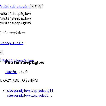
rušit zablokování
× Zpět
štář sleep&glow
Eshop
Uložit
×
Polštář sleep&glow
Uložit
Zavřít
DKAZY, KDE TO SEHNAT
sleepandglow.cz/product/11
sleepandglow.cz/product…