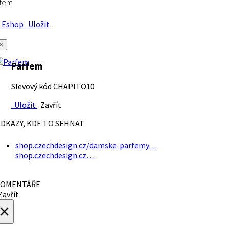
rfem
Eshop
Uložit
×
Parfem
Slevový kód CHAPITO10
Uložit
Zavřít
DKAZY, KDE TO SEHNAT
shop.czechdesign.cz/damske-parfemy…
shop.czechdesign.cz…
OMENTÁŘE
avřít
×