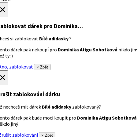
×
ablokovat dárek
pro Dominika…
hceš si zablokovat
Bílé adidasky
?
ento dárek pak nekoupí pro
Dominika Atigu Sobotková
nikdo jin
ež ty :)
no, zablokovat
× Zpět
×
rušit zablokování dárku
ž nechceš mít dárek
Bílé adidasky
zablokovaný?
ento dárek pak bude moci koupit pro
Dominika Atigu Sobotková
ěkdo jiný.
rušit zablokování
× Zpět