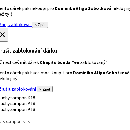
ento dárek pak nekoupí pro
Dominika Atigu Sobotková
nikdo jin
ež ty :)
no, zablokovat
× Zpět
×
rušit zablokování dárku
ž nechceš mít dárek
Chapito bunda Tee
zablokovaný?
ento dárek pak bude moci koupit pro
Dominika Atigu Sobotková
ěkdo jiný.
rušit zablokování
× Zpět
chy sampon K18