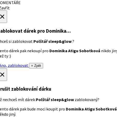
OMENTÁŘE
avřít
×
ablokovat dárek
pro Dominika…
hceš si zablokovat
Polštář sleep&glow
?
ento dárek pak nekoupí pro
Dominika Atigu Sobotková
nikdo jin
ež ty :)
no, zablokovat
× Zpět
×
rušit zablokování dárku
ž nechceš mít dárek
Polštář sleep&glow
zablokovaný?
ento dárek pak bude moci koupit pro
Dominika Atigu Sobotková
ěkdo jiný.