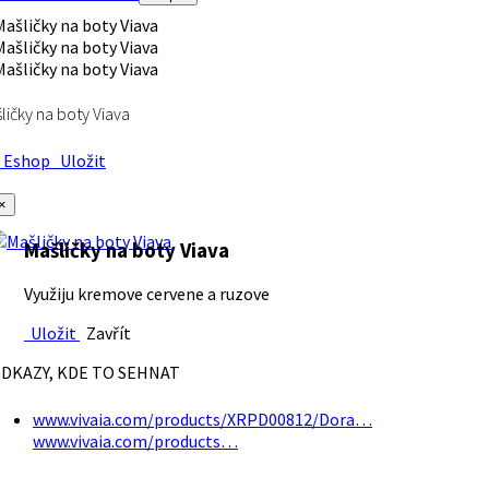
ličky na boty Viava
Eshop
Uložit
×
Mašličky na boty Viava
Využiju kremove cervene a ruzove
Uložit
Zavřít
DKAZY, KDE TO SEHNAT
www.vivaia.com/products/XRPD00812/Dora…
www.vivaia.com/products…