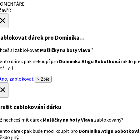
OMENTÁŘE
avřít
×
ablokovat dárek
pro Dominika…
hceš si zablokovat
Mašličky na boty Viava
?
ento dárek pak nekoupí pro
Dominika Atigu Sobotková
nikdo jin
ež ty :)
no, zablokovat
× Zpět
×
rušit zablokování dárku
ž nechceš mít dárek
Mašličky na boty Viava
zablokovaný?
ento dárek pak bude moci koupit pro
Dominika Atigu Sobotková
ěkdo jiný.