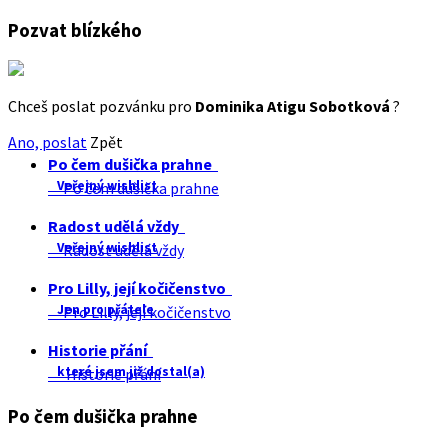
Pozvat blízkého
Chceš poslat pozvánku pro
Dominika Atigu Sobotková
?
Ano, poslat
Zpět
Po čem dušička prahne
Veřejný wishlist
Po čem dušička prahne
Radost udělá vždy
Veřejný wishlist
Radost udělá vždy
Pro Lilly, její kočičenstvo
Jen pro přátele
Pro Lilly, její kočičenstvo
Historie přání
které jsem již dostal(a)
Historie přání
Po čem dušička prahne