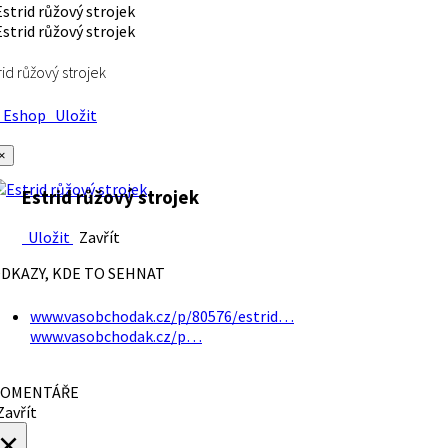
rid růžový strojek
Eshop
Uložit
×
Estrid růžový strojek
Uložit
Zavřít
DKAZY, KDE TO SEHNAT
www.vasobchodak.cz/p/80576/estrid…
www.vasobchodak.cz/p…
OMENTÁŘE
avřít
×