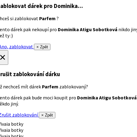
ablokovat dárek
pro Dominika…
hceš si zablokovat
Parfem
?
ento dárek pak nekoupí pro
Dominika Atigu Sobotková
nikdo jin
ež ty :)
no, zablokovat
× Zpět
×
rušit zablokování dárku
ž nechceš mít dárek
Parfem
zablokovaný?
ento dárek pak bude moci koupit pro
Dominika Atigu Sobotková
ěkdo jiný.
rušit zablokování
× Zpět