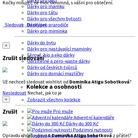
Dárky pro děti
Kočky milující, ne moc skromná, s vášni pro oblečení.
Dárky pro mamku
Dárky pro tátu
Dárky pro všechny bytosti
Sledovat
Do přátel
Dárky pro prarodiče
Dárky pro miminka
Dárky do bytu
×
Dárky pro nastávající maminky
Férové, bio a eko dárky
Zrušit sledování
Udržitelné a zero-waste dárky
Dárky od českých tvůrců
Dárky pro domácí mazlíčky
Už nechceš sledovat wishlist od
Dominika Atigu Sobotková
?
Kolekce a osobnosti
Nesledovat
Nechat, jak to je
Zobrazit všechny kolekce
×
Zrušit
Pro muže
Adventní kalendáře
Dárky do 300 Kč
Podzimní nutnosti
Opravdu chceš vyjmout
Dominika Atigu Sobotková
z přátel?
Voňavá kolekce