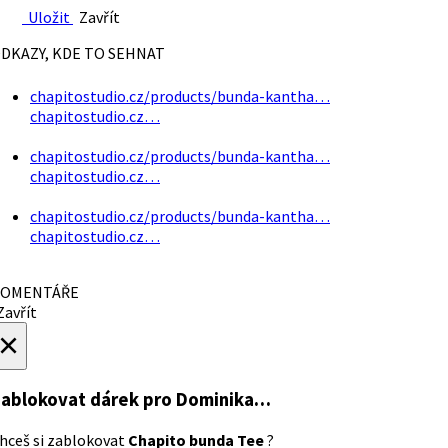
Uložit
Zavřít
DKAZY, KDE TO SEHNAT
chapitostudio.cz/products/bunda-kantha…
chapitostudio.cz…
chapitostudio.cz/products/bunda-kantha…
chapitostudio.cz…
chapitostudio.cz/products/bunda-kantha…
chapitostudio.cz…
OMENTÁŘE
avřít
×
ablokovat dárek
pro Dominika…
hceš si zablokovat
Chapito bunda Tee
?