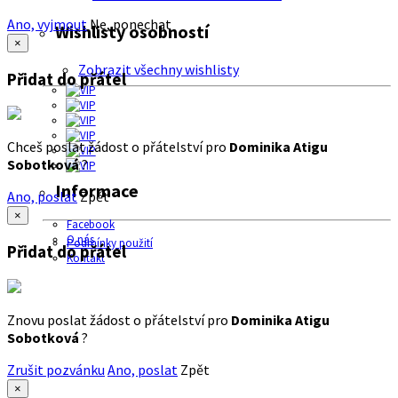
Ano, vyjmout
Ne, ponechat
Wishlisty osobností
×
Zobrazit všechny wishlisty
Přidat do přátel
Chceš poslat žádost o přátelství pro
Dominika Atigu
Sobotková
?
Informace
Ano, poslat
Zpět
×
Facebook
O nás
Podmínky použití
Přidat do přátel
Kontakt
Znovu poslat žádost o přátelství pro
Dominika Atigu
Sobotková
?
Zrušit pozvánku
Ano, poslat
Zpět
×