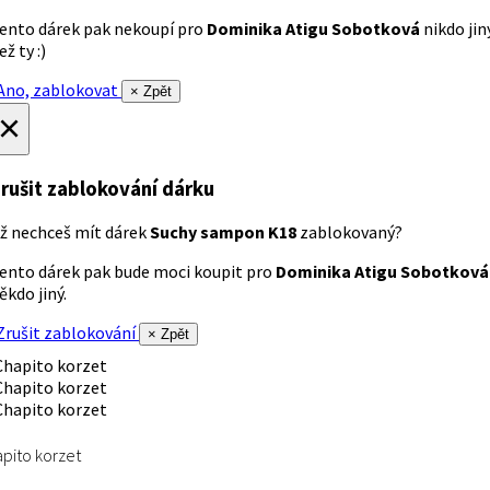
ento dárek pak nekoupí pro
Dominika Atigu Sobotková
nikdo jin
ež ty :)
no, zablokovat
× Zpět
×
rušit zablokování dárku
ž nechceš mít dárek
Suchy sampon K18
zablokovaný?
ento dárek pak bude moci koupit pro
Dominika Atigu Sobotková
ěkdo jiný.
rušit zablokování
× Zpět
pito korzet