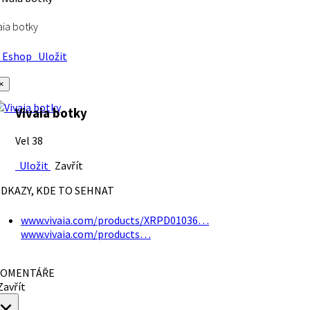
aia botky
Eshop
Uložit
×
Vivaia botky
Vel 38
Uložit
Zavřít
DKAZY, KDE TO SEHNAT
www.vivaia.com/products/XRPD01036…
www.vivaia.com/products…
OMENTÁŘE
avřít
×