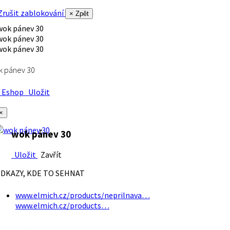
rušit zablokování
× Zpět
k pánev 30
Eshop
Uložit
×
wok pánev 30
Uložit
Zavřít
DKAZY, KDE TO SEHNAT
www.elmich.cz/products/neprilnava…
www.elmich.cz/products…