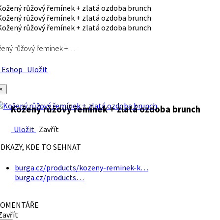
ený růžový řemínek +…
Eshop
Uložit
×
Kožený růžový řemínek + zlatá ozdoba brunch
Uložit
Zavřít
DKAZY, KDE TO SEHNAT
burga.cz/products/kozeny-reminek-k…
burga.cz/products…
OMENTÁŘE
avřít