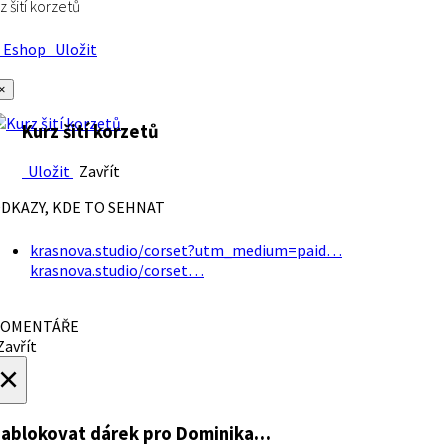
z šití korzetů
Eshop
Uložit
×
Kurz šití korzetů
Uložit
Zavřít
DKAZY, KDE TO SEHNAT
krasnova.studio/corset?utm_medium=paid…
krasnova.studio/corset…
OMENTÁŘE
avřít
×
ablokovat dárek
pro Dominika…