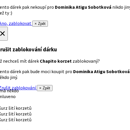
ento dárek pak nekoupí pro
Dominika Atigu Sobotková
nikdo jin
ež ty :)
no, zablokovat
× Zpět
×
rušit zablokování dárku
ž nechceš mít dárek
Chapito korzet
zablokovaný?
ento dárek pak bude moci koupit pro
Dominika Atigu Sobotková
ěkdo jiný.
rušit zablokování
× Zpět
 má někdo
mluveno