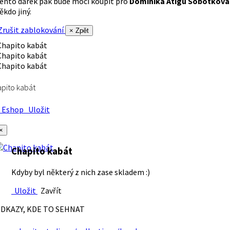
ento dárek pak bude moci koupit pro
Dominika Atigu Sobotková
ěkdo jiný.
rušit zablokování
× Zpět
pito kabát
Eshop
Uložit
×
Chapito kabát
Kdyby byl některý z nich zase skladem :)
Uložit
Zavřít
DKAZY, KDE TO SEHNAT