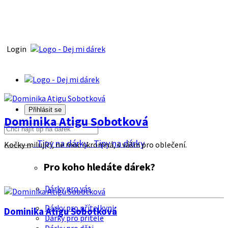
Login
Přihlásit se
Dominika Atigu Sobotková
Tipy na dárky
Tipy na dárky
Kočky milující, ne moc skromná, s vášni pro oblečení.
Pro koho hledáte dárek?
Dárky pro vás
Dárky pro přítelkyni
Dominika Atigu Sobotková
Dárky pro přítele