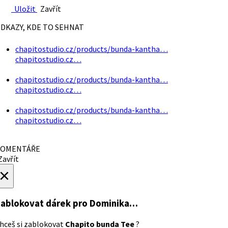
Uložit
Zavřít
DKAZY, KDE TO SEHNAT
chapitostudio.cz/products/bunda-kantha…
chapitostudio.cz…
chapitostudio.cz/products/bunda-kantha…
chapitostudio.cz…
chapitostudio.cz/products/bunda-kantha…
chapitostudio.cz…
OMENTÁŘE
avřít
×
ablokovat dárek
pro Dominika…
hceš si zablokovat
Chapito bunda Tee
?