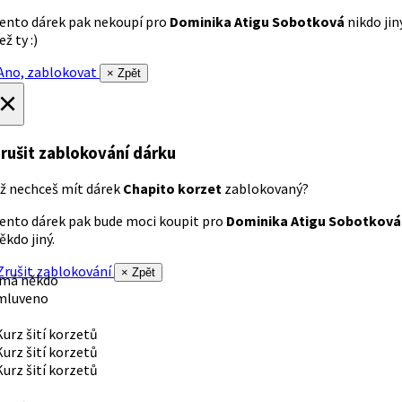
ento dárek pak nekoupí pro
Dominika Atigu Sobotková
nikdo jin
ež ty :)
no, zablokovat
× Zpět
×
rušit zablokování dárku
ž nechceš mít dárek
Chapito korzet
zablokovaný?
ento dárek pak bude moci koupit pro
Dominika Atigu Sobotková
ěkdo jiný.
rušit zablokování
× Zpět
 má někdo
mluveno