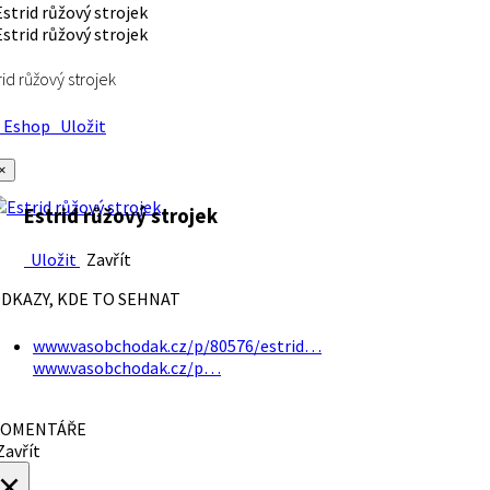
rid růžový strojek
Eshop
Uložit
×
Estrid růžový strojek
Uložit
Zavřít
DKAZY, KDE TO SEHNAT
www.vasobchodak.cz/p/80576/estrid…
www.vasobchodak.cz/p…
OMENTÁŘE
avřít
×