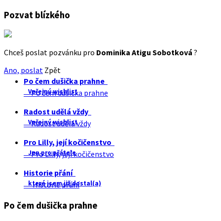
Pozvat blízkého
Chceš poslat pozvánku pro
Dominika Atigu Sobotková
?
Ano, poslat
Zpět
Po čem dušička prahne
Veřejný wishlist
Po čem dušička prahne
Radost udělá vždy
Veřejný wishlist
Radost udělá vždy
Pro Lilly, její kočičenstvo
Jen pro přátele
Pro Lilly, její kočičenstvo
Historie přání
které jsem již dostal(a)
Historie přání
Po čem dušička prahne