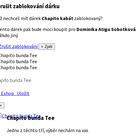
rušit zablokování dárku
ž nechceš mít dárek
Chapito kabát
zablokovaný?
ento dárek pak bude moci koupit pro
Dominika Atigu Sobotková
ěkdo jiný.
rušit zablokování
× Zpět
apito bunda Tee
Eshop
Uložit
×
Chapito bunda Tee
Jednu z těchto tří, výběr nechám na vas