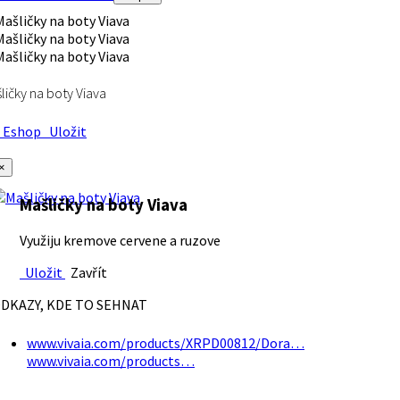
ličky na boty Viava
Eshop
Uložit
×
Mašličky na boty Viava
Využiju kremove cervene a ruzove
Uložit
Zavřít
DKAZY, KDE TO SEHNAT
www.vivaia.com/products/XRPD00812/Dora…
www.vivaia.com/products…