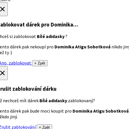
×
ablokovat dárek
pro Dominika…
hceš si zablokovat
Bílé adidasky
?
ento dárek pak nekoupí pro
Dominika Atigu Sobotková
nikdo jin
ež ty :)
no, zablokovat
× Zpět
×
rušit zablokování dárku
ž nechceš mít dárek
Bílé adidasky
zablokovaný?
ento dárek pak bude moci koupit pro
Dominika Atigu Sobotková
ěkdo jiný.
rušit zablokování
× Zpět