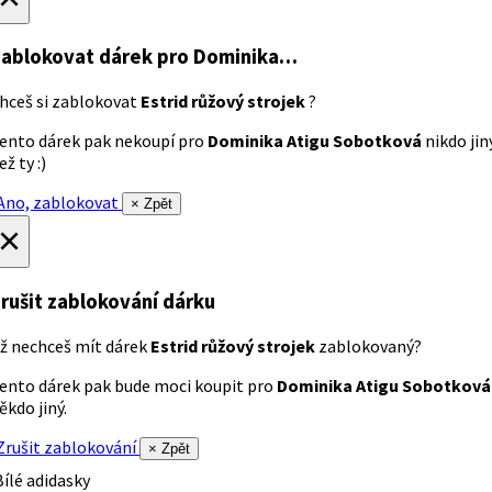
ablokovat dárek
pro Dominika…
hceš si zablokovat
Estrid růžový strojek
?
ento dárek pak nekoupí pro
Dominika Atigu Sobotková
nikdo jin
ež ty :)
no, zablokovat
× Zpět
×
rušit zablokování dárku
ž nechceš mít dárek
Estrid růžový strojek
zablokovaný?
ento dárek pak bude moci koupit pro
Dominika Atigu Sobotková
ěkdo jiný.
rušit zablokování
× Zpět