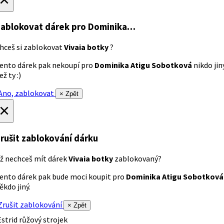
ablokovat dárek
pro Dominika…
hceš si zablokovat
Vivaia botky
?
ento dárek pak nekoupí pro
Dominika Atigu Sobotková
nikdo jin
ež ty :)
no, zablokovat
× Zpět
×
rušit zablokování dárku
ž nechceš mít dárek
Vivaia botky
zablokovaný?
ento dárek pak bude moci koupit pro
Dominika Atigu Sobotková
ěkdo jiný.
rušit zablokování
× Zpět