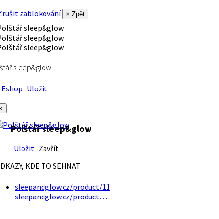
rušit zablokování
× Zpět
štář sleep&glow
Eshop
Uložit
×
Polštář sleep&glow
Uložit
Zavřít
DKAZY, KDE TO SEHNAT
sleepandglow.cz/product/11
sleepandglow.cz/product…