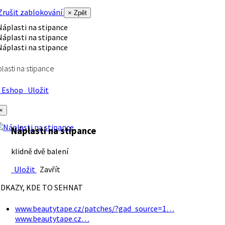
rušit zablokování
× Zpět
lasti na stipance
Eshop
Uložit
×
Náplasti na stipance
klidně dvě balení
Uložit
Zavřít
DKAZY, KDE TO SEHNAT
www.beautytape.cz/patches/?gad_source=1…
www.beautytape.cz…