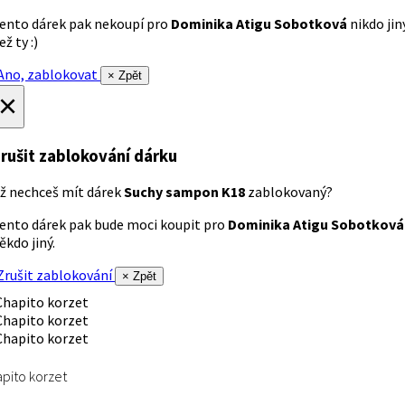
ento dárek pak nekoupí pro
Dominika Atigu Sobotková
nikdo jin
ež ty :)
no, zablokovat
× Zpět
×
rušit zablokování dárku
ž nechceš mít dárek
Suchy sampon K18
zablokovaný?
ento dárek pak bude moci koupit pro
Dominika Atigu Sobotková
ěkdo jiný.
rušit zablokování
× Zpět
pito korzet