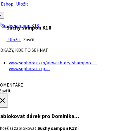
Eshop
Uložit
×
Suchy sampon K18
Uložit
Zavřít
DKAZY, KDE TO SEHNAT
www.sephora.cz/p/airwash-dry-shampoo-…
www.sephora.cz/p…
OMENTÁŘE
avřít
×
ablokovat dárek
pro Dominika…
hceš si zablokovat
Suchy sampon K18
?