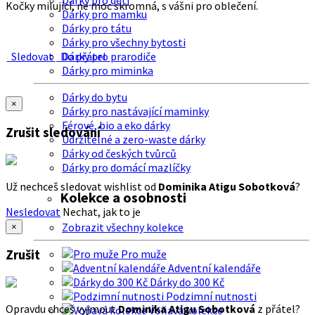
Dárky pro děti
Kočky milující, ne moc skromná, s vášni pro oblečení.
Dárky pro mamku
Dárky pro tátu
Dárky pro všechny bytosti
Sledovat
Do přátel
Dárky pro prarodiče
Dárky pro miminka
Dárky do bytu
×
Dárky pro nastávající maminky
Férové, bio a eko dárky
Zrušit sledování
Udržitelné a zero-waste dárky
Dárky od českých tvůrců
Dárky pro domácí mazlíčky
Už nechceš sledovat wishlist od
Dominika Atigu Sobotková
?
Kolekce a osobnosti
Nesledovat
Nechat, jak to je
Zobrazit všechny kolekce
×
Zrušit
Pro muže
Adventní kalendáře
Dárky do 300 Kč
Podzimní nutnosti
Opravdu chceš vyjmout
Dominika Atigu Sobotková
z přátel?
Voňavá kolekce