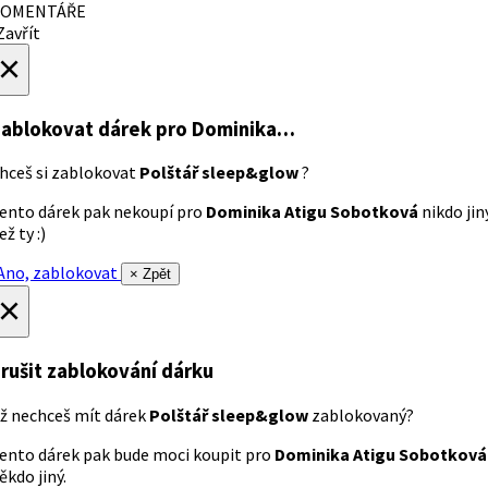
OMENTÁŘE
avřít
×
ablokovat dárek
pro Dominika…
hceš si zablokovat
Polštář sleep&glow
?
ento dárek pak nekoupí pro
Dominika Atigu Sobotková
nikdo jin
ež ty :)
no, zablokovat
× Zpět
×
rušit zablokování dárku
ž nechceš mít dárek
Polštář sleep&glow
zablokovaný?
ento dárek pak bude moci koupit pro
Dominika Atigu Sobotková
ěkdo jiný.