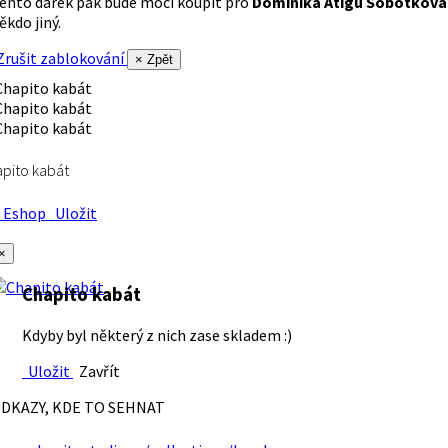
ento dárek pak bude moci koupit pro
Dominika Atigu Sobotková
ěkdo jiný.
rušit zablokování
× Zpět
pito kabát
Eshop
Uložit
×
Chapito kabát
Kdyby byl některý z nich zase skladem :)
Uložit
Zavřít
DKAZY, KDE TO SEHNAT