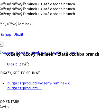
ený růžový řemínek +…
Eshop
Uložit
×
Kožený růžový řemínek + zlatá ozdoba brunch
Uložit
Zavřít
DKAZY, KDE TO SEHNAT
burga.cz/products/kozeny-reminek-k…
burga.cz/products…
OMENTÁŘE
avřít