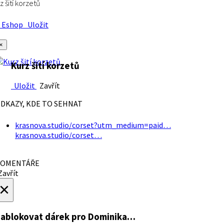
z šití korzetů
Eshop
Uložit
×
Kurz šití korzetů
Uložit
Zavřít
DKAZY, KDE TO SEHNAT
krasnova.studio/corset?utm_medium=paid…
krasnova.studio/corset…
OMENTÁŘE
avřít
×
ablokovat dárek
pro Dominika…