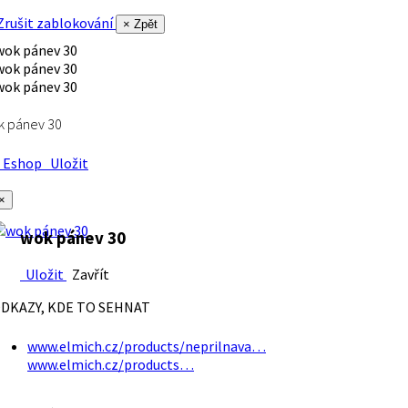
rušit zablokování
× Zpět
k pánev 30
Eshop
Uložit
×
wok pánev 30
Uložit
Zavřít
DKAZY, KDE TO SEHNAT
www.elmich.cz/products/neprilnava…
www.elmich.cz/products…