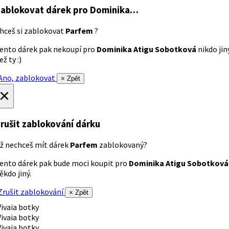
ablokovat dárek
pro Dominika…
hceš si zablokovat
Parfem
?
ento dárek pak nekoupí pro
Dominika Atigu Sobotková
nikdo jin
ež ty :)
no, zablokovat
× Zpět
×
rušit zablokování dárku
ž nechceš mít dárek
Parfem
zablokovaný?
ento dárek pak bude moci koupit pro
Dominika Atigu Sobotková
ěkdo jiný.
rušit zablokování
× Zpět