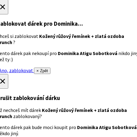
×
ablokovat dárek
pro Dominika…
hceš si zablokovat
Kožený růžový řemínek + zlatá ozdoba
runch
?
ento dárek pak nekoupí pro
Dominika Atigu Sobotková
nikdo jin
ež ty :)
no, zablokovat
× Zpět
×
rušit zablokování dárku
ž nechceš mít dárek
Kožený růžový řemínek + zlatá ozdoba
runch
zablokovaný?
ento dárek pak bude moci koupit pro
Dominika Atigu Sobotková
ěkdo jiný.