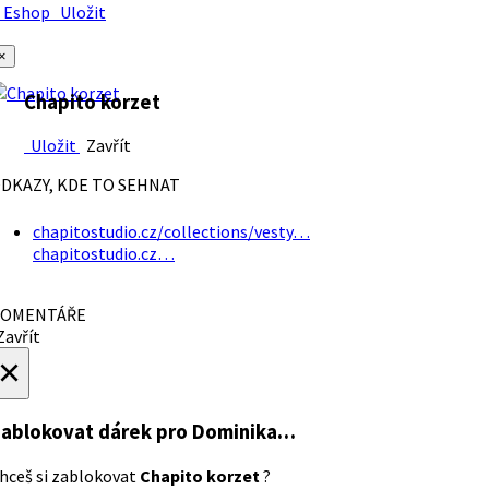
Eshop
Uložit
×
Chapito korzet
Uložit
Zavřít
DKAZY, KDE TO SEHNAT
chapitostudio.cz/collections/vesty…
chapitostudio.cz…
OMENTÁŘE
avřít
×
ablokovat dárek
pro Dominika…
hceš si zablokovat
Chapito korzet
?