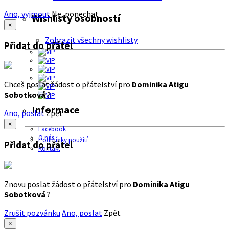
Ano, vyjmout
Ne, ponechat
Wishlisty osobností
×
Zobrazit všechny wishlisty
Přidat do přátel
Chceš poslat žádost o přátelství pro
Dominika Atigu
Sobotková
?
Informace
Ano, poslat
Zpět
×
Facebook
O nás
Podmínky použití
Přidat do přátel
Kontakt
Znovu poslat žádost o přátelství pro
Dominika Atigu
Sobotková
?
Zrušit pozvánku
Ano, poslat
Zpět
×