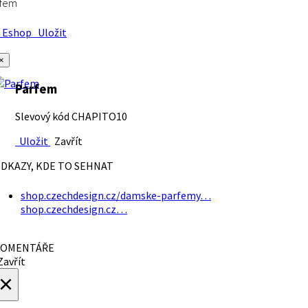
rfem
Eshop
Uložit
×
Parfem
Slevový kód CHAPITO10
Uložit
Zavřít
DKAZY, KDE TO SEHNAT
shop.czechdesign.cz/damske-parfemy…
shop.czechdesign.cz…
OMENTÁŘE
avřít
×