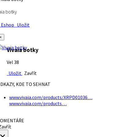
aia botky
Eshop
Uložit
×
Vivaia botky
Vel 38
Uložit
Zavřít
DKAZY, KDE TO SEHNAT
www.vivaia.com/products/XRPD01036…
www.vivaia.com/products…
OMENTÁŘE
avřít
×