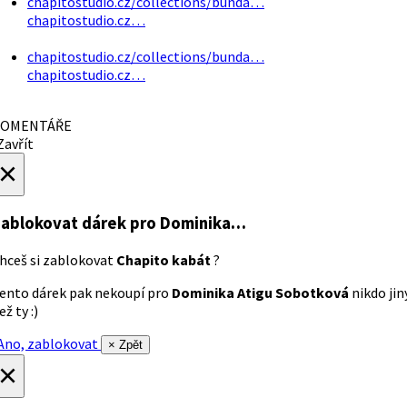
chapitostudio.cz/collections/bunda…
chapitostudio.cz…
chapitostudio.cz/collections/bunda…
chapitostudio.cz…
OMENTÁŘE
avřít
×
ablokovat dárek
pro Dominika…
hceš si zablokovat
Chapito kabát
?
ento dárek pak nekoupí pro
Dominika Atigu Sobotková
nikdo jin
ež ty :)
no, zablokovat
× Zpět
×