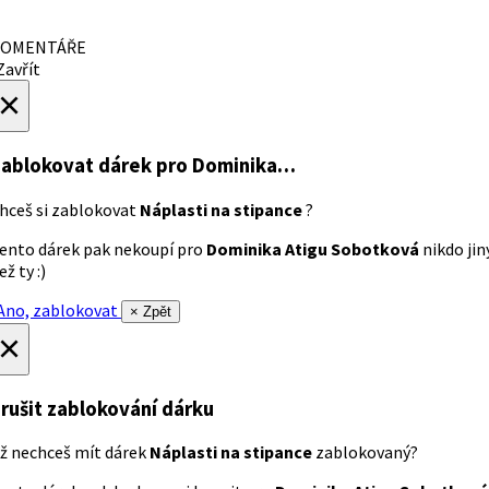
OMENTÁŘE
avřít
×
ablokovat dárek
pro Dominika…
hceš si zablokovat
Náplasti na stipance
?
ento dárek pak nekoupí pro
Dominika Atigu Sobotková
nikdo jin
ež ty :)
no, zablokovat
× Zpět
×
rušit zablokování dárku
ž nechceš mít dárek
Náplasti na stipance
zablokovaný?