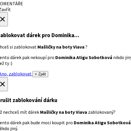
OMENTÁŘE
avřít
×
ablokovat dárek
pro Dominika…
hceš si zablokovat
Mašličky na boty Viava
?
ento dárek pak nekoupí pro
Dominika Atigu Sobotková
nikdo jin
ež ty :)
no, zablokovat
× Zpět
×
rušit zablokování dárku
ž nechceš mít dárek
Mašličky na boty Viava
zablokovaný?
ento dárek pak bude moci koupit pro
Dominika Atigu Sobotková
ěkdo jiný.