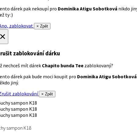
ento dárek pak nekoupí pro
Dominika Atigu Sobotková
nikdo jin
ež ty :)
no, zablokovat
× Zpět
×
rušit zablokování dárku
ž nechceš mít dárek
Chapito bunda Tee
zablokovaný?
ento dárek pak bude moci koupit pro
Dominika Atigu Sobotková
ěkdo jiný.
rušit zablokování
× Zpět
chy sampon K18