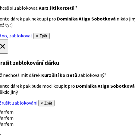
hceš si zablokovat
Kurz šití korzetů
?
ento dárek pak nekoupí pro
Dominika Atigu Sobotková
nikdo jin
ež ty :)
no, zablokovat
× Zpět
×
rušit zablokování dárku
ž nechceš mít dárek
Kurz šití korzetů
zablokovaný?
ento dárek pak bude moci koupit pro
Dominika Atigu Sobotková
ěkdo jiný.
rušit zablokování
× Zpět