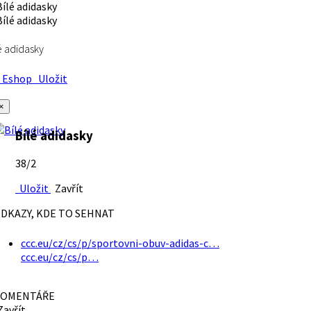
é adidasky
Eshop
Uložit
×
Bílé adidasky
38/2
Uložit
Zavřít
DKAZY, KDE TO SEHNAT
ccc.eu/cz/cs/p/sportovni-obuv-adidas-c…
ccc.eu/cz/cs/p…
OMENTÁŘE
avřít