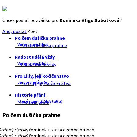
Chceš poslat pozvánku pro
Dominika Atigu Sobotková
?
Ano, poslat
Zpět
Po čem dušička prahne
Veřejný wishlist
Po čem dušička prahne
Radost udělá vždy
Veřejný wishlist
Radost udělá vždy
Pro Lilly, její kočičenstvo
Jen pro přátele
Pro Lilly, její kočičenstvo
Historie přání
které jsem již dostal(a)
Historie přání
Po čem dušička prahne