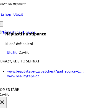
lasti na stipance
Eshop
Uložit
×
Náplasti na stipance
klidně dvě balení
Uložit
Zavřít
DKAZY, KDE TO SEHNAT
www.beautytape.cz/patches/?gad_source=1…
www.beautytape.cz…
OMENTÁŘE
avřít
×