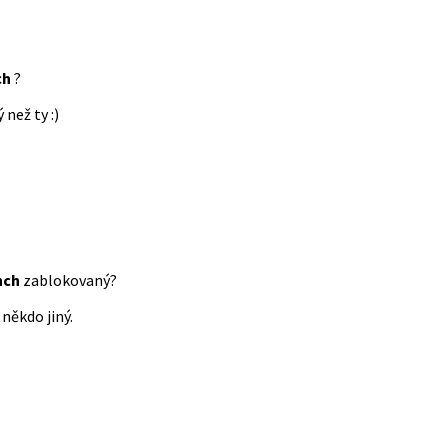
ch
?
 než ty :)
nch
zablokovaný?
někdo jiný.