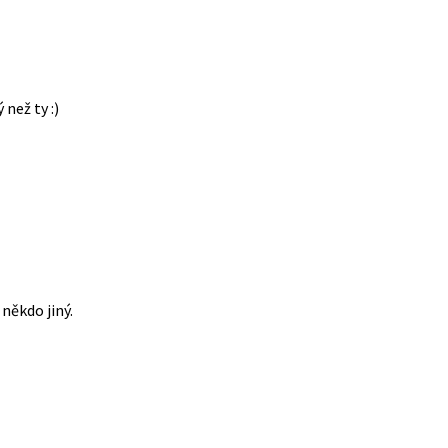
 než ty :)
někdo jiný.