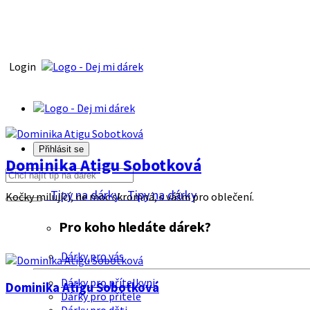
Login
Přihlásit se
Dominika Atigu Sobotková
Tipy na dárky
Tipy na dárky
Kočky milující, ne moc skromná, s vášni pro oblečení.
Pro koho hledáte dárek?
Dárky pro vás
Dárky pro přítelkyni
Dominika Atigu Sobotková
Dárky pro přítele