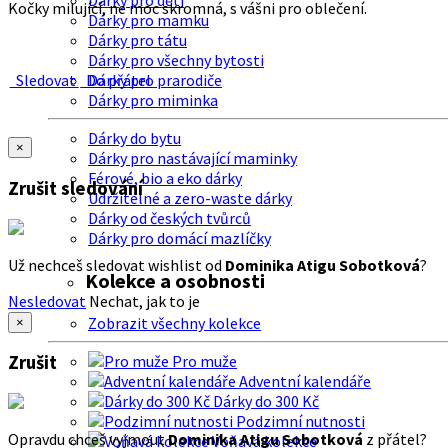
Dárky pro děti
Kočky milující, ne moc skromná, s vášni pro oblečení.
Dárky pro mamku
Dárky pro tátu
Dárky pro všechny bytosti
Sledovat
Do přátel
Dárky pro prarodiče
Dárky pro miminka
Dárky do bytu
×
Dárky pro nastávající maminky
Férové, bio a eko dárky
Zrušit sledování
Udržitelné a zero-waste dárky
Dárky od českých tvůrců
Dárky pro domácí mazlíčky
Už nechceš sledovat wishlist od
Dominika Atigu Sobotková
?
Kolekce a osobnosti
Nesledovat
Nechat, jak to je
Zobrazit všechny kolekce
×
Zrušit
Pro muže
Adventní kalendáře
Dárky do 300 Kč
Podzimní nutnosti
Opravdu chceš vyjmout
Dominika Atigu Sobotková
z přátel?
Voňavá kolekce