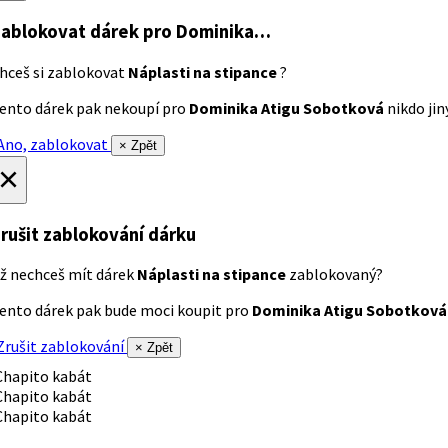
ablokovat dárek
pro Dominika…
hceš si zablokovat
Náplasti na stipance
?
ento dárek pak nekoupí pro
Dominika Atigu Sobotková
nikdo jiný
no, zablokovat
× Zpět
×
rušit zablokování dárku
ž nechceš mít dárek
Náplasti na stipance
zablokovaný?
ento dárek pak bude moci koupit pro
Dominika Atigu Sobotková
rušit zablokování
× Zpět