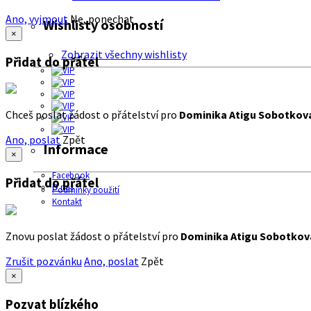
Ano, vyjmout
Ne, ponechat
Wishlisty osobností
×
Zobrazit všechny wishlisty
Přidat do přátel
Chceš poslat žádost o přátelství pro
Dominika Atigu Sobotkov
Ano, poslat
Zpět
Informace
×
Facebook
Přidat do přátel
O nás
Podmínky použití
Kontakt
Znovu poslat žádost o přátelství pro
Dominika Atigu Sobotkov
Zrušit pozvánku
Ano, poslat
Zpět
×
Pozvat blízkého