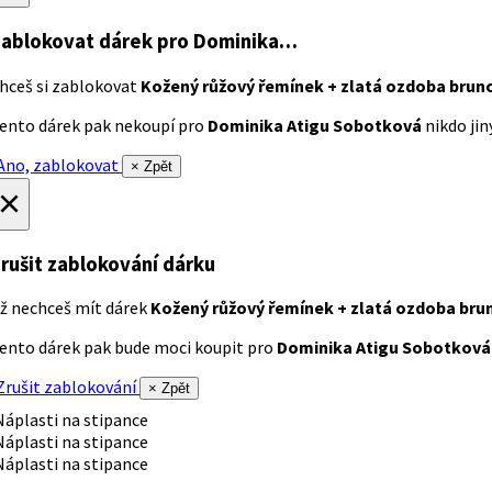
ablokovat dárek
pro Dominika…
hceš si zablokovat
Kožený růžový řemínek + zlatá ozdoba brun
ento dárek pak nekoupí pro
Dominika Atigu Sobotková
nikdo jiný
no, zablokovat
× Zpět
×
rušit zablokování dárku
ž nechceš mít dárek
Kožený růžový řemínek + zlatá ozdoba bru
ento dárek pak bude moci koupit pro
Dominika Atigu Sobotková
rušit zablokování
× Zpět