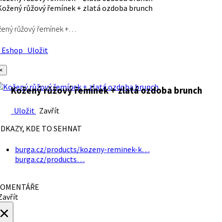
ený růžový řemínek +…
Eshop
Uložit
×
Kožený růžový řemínek + zlatá ozdoba brunch
Uložit
Zavřít
DKAZY, KDE TO SEHNAT
burga.cz/products/kozeny-reminek-k…
burga.cz/products…
OMENTÁŘE
avřít
×