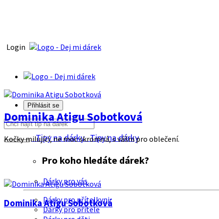
Login
Přihlásit se
Dominika Atigu Sobotková
Tipy na dárky
Tipy na dárky
Kočky milující, ne moc skromná, s vášni pro oblečení.
Pro koho hledáte dárek?
Dárky pro vás
Dárky pro přítelkyni
Dominika Atigu Sobotková
Dárky pro přítele