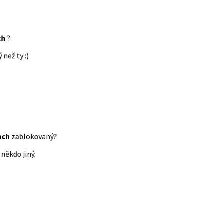
ch
?
 než ty :)
nch
zablokovaný?
někdo jiný.