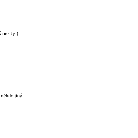
 než ty :)
někdo jiný.