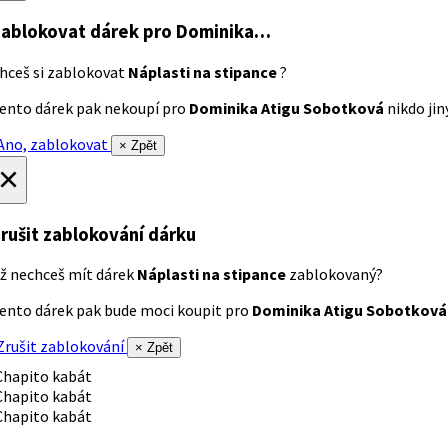
ablokovat dárek
pro Dominika…
hceš si zablokovat
Náplasti na stipance
?
ento dárek pak nekoupí pro
Dominika Atigu Sobotková
nikdo jiný
no, zablokovat
× Zpět
×
rušit zablokování dárku
ž nechceš mít dárek
Náplasti na stipance
zablokovaný?
ento dárek pak bude moci koupit pro
Dominika Atigu Sobotková
rušit zablokování
× Zpět