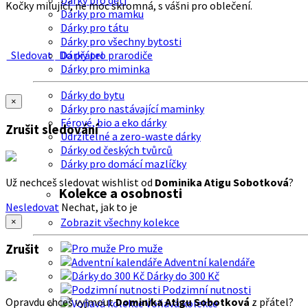
Dárky pro děti
Kočky milující, ne moc skromná, s vášni pro oblečení.
Dárky pro mamku
Dárky pro tátu
Dárky pro všechny bytosti
Sledovat
Do přátel
Dárky pro prarodiče
Dárky pro miminka
Dárky do bytu
×
Dárky pro nastávající maminky
Férové, bio a eko dárky
Zrušit sledování
Udržitelné a zero-waste dárky
Dárky od českých tvůrců
Dárky pro domácí mazlíčky
Už nechceš sledovat wishlist od
Dominika Atigu Sobotková
?
Kolekce a osobnosti
Nesledovat
Nechat, jak to je
Zobrazit všechny kolekce
×
Zrušit
Pro muže
Adventní kalendáře
Dárky do 300 Kč
Podzimní nutnosti
Opravdu chceš vyjmout
Dominika Atigu Sobotková
z přátel?
Voňavá kolekce