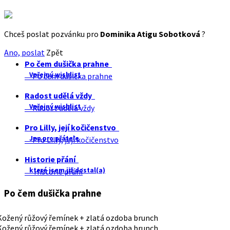
Chceš poslat pozvánku pro
Dominika Atigu Sobotková
?
Ano, poslat
Zpět
Po čem dušička prahne
Veřejný wishlist
Po čem dušička prahne
Radost udělá vždy
Veřejný wishlist
Radost udělá vždy
Pro Lilly, její kočičenstvo
Jen pro přátele
Pro Lilly, její kočičenstvo
Historie přání
které jsem již dostal(a)
Historie přání
Po čem dušička prahne