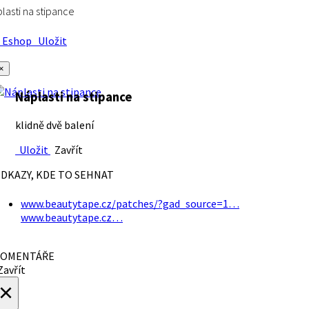
lasti na stipance
Eshop
Uložit
×
Náplasti na stipance
klidně dvě balení
Uložit
Zavřít
DKAZY, KDE TO SEHNAT
www.beautytape.cz/patches/?gad_source=1…
www.beautytape.cz…
OMENTÁŘE
avřít
×