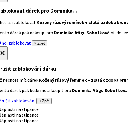
ablokovat dárek
pro Dominika…
hceš si zablokovat
Kožený růžový řemínek + zlatá ozdoba brun
ento dárek pak nekoupí pro
Dominika Atigu Sobotková
nikdo jiný
no, zablokovat
× Zpět
×
rušit zablokování dárku
ž nechceš mít dárek
Kožený růžový řemínek + zlatá ozdoba bru
ento dárek pak bude moci koupit pro
Dominika Atigu Sobotková
rušit zablokování
× Zpět