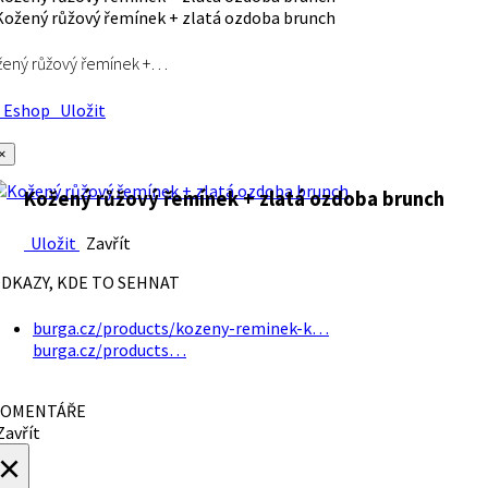
ený růžový řemínek +…
Eshop
Uložit
×
Kožený růžový řemínek + zlatá ozdoba brunch
Uložit
Zavřít
DKAZY, KDE TO SEHNAT
burga.cz/products/kozeny-reminek-k…
burga.cz/products…
OMENTÁŘE
avřít
×