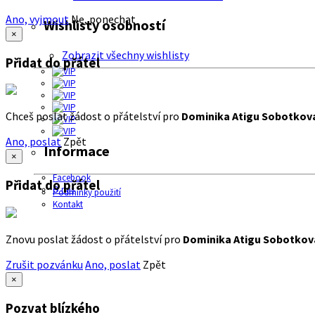
Ano, vyjmout
Ne, ponechat
Wishlisty osobností
×
Zobrazit všechny wishlisty
Přidat do přátel
Chceš poslat žádost o přátelství pro
Dominika Atigu Sobotkov
Ano, poslat
Zpět
Informace
×
Facebook
Přidat do přátel
O nás
Podmínky použití
Kontakt
Znovu poslat žádost o přátelství pro
Dominika Atigu Sobotkov
Zrušit pozvánku
Ano, poslat
Zpět
×
Pozvat blízkého