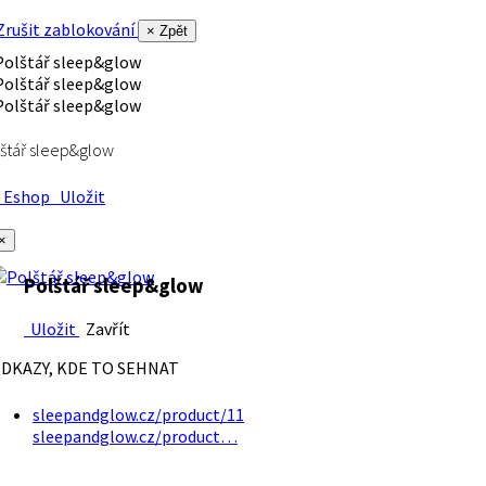
rušit zablokování
× Zpět
štář sleep&glow
Eshop
Uložit
×
Polštář sleep&glow
Uložit
Zavřít
DKAZY, KDE TO SEHNAT
sleepandglow.cz/product/11
sleepandglow.cz/product…