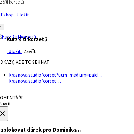
z šití korzetů
Eshop
Uložit
×
Kurz šití korzetů
Uložit
Zavřít
DKAZY, KDE TO SEHNAT
krasnova.studio/corset?utm_medium=paid…
krasnova.studio/corset…
OMENTÁŘE
avřít
×
ablokovat dárek
pro Dominika…