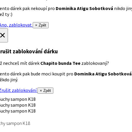
ento dárek pak nekoupí pro
Dominika Atigu Sobotková
nikdo jin
ež ty :)
no, zablokovat
× Zpět
×
rušit zablokování dárku
ž nechceš mít dárek
Chapito bunda Tee
zablokovaný?
ento dárek pak bude moci koupit pro
Dominika Atigu Sobotková
ěkdo jiný.
rušit zablokování
× Zpět
chy sampon K18