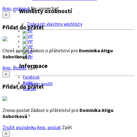
Ano, vyjmout
Ne, ponechat
Wishlisty osobností
×
Zobrazit všechny wishlisty
Přidat do přátel
Chceš poslat žádost o přátelství pro
Dominika Atigu
Sobotková
?
Informace
Ano, poslat
Zpět
×
Facebook
O nás
Podmínky použití
Přidat do přátel
Kontakt
Znovu poslat žádost o přátelství pro
Dominika Atigu
Sobotková
?
Zrušit pozvánku
Ano, poslat
Zpět
×