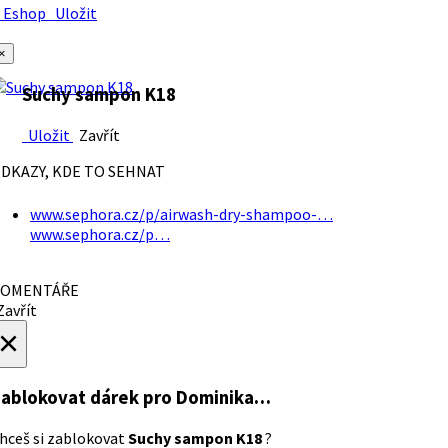
Eshop
Uložit
×
Suchy sampon K18
Uložit
Zavřít
DKAZY, KDE TO SEHNAT
www.sephora.cz/p/airwash-dry-shampoo-…
www.sephora.cz/p…
OMENTÁŘE
avřít
×
ablokovat dárek
pro Dominika…
hceš si zablokovat
Suchy sampon K18
?