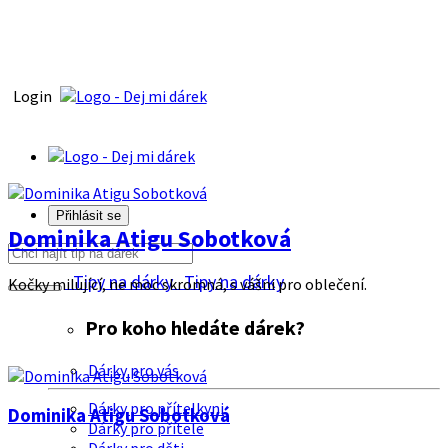
Login
Přihlásit se
Dominika Atigu Sobotková
Tipy na dárky
Tipy na dárky
Kočky milující, ne moc skromná, s vášni pro oblečení.
Pro koho hledáte dárek?
Dárky pro vás
Dárky pro přítelkyni
Dominika Atigu Sobotková
Dárky pro přítele