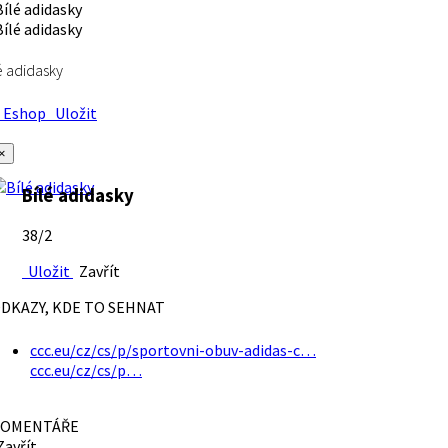
é adidasky
Eshop
Uložit
×
Bílé adidasky
38/2
Uložit
Zavřít
DKAZY, KDE TO SEHNAT
ccc.eu/cz/cs/p/sportovni-obuv-adidas-c…
ccc.eu/cz/cs/p…
OMENTÁŘE
avřít