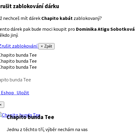
rušit zablokování dárku
ž nechceš mít dárek
Chapito kabát
zablokovaný?
ento dárek pak bude moci koupit pro
Dominika Atigu Sobotková
ěkdo jiný.
rušit zablokování
× Zpět
apito bunda Tee
Eshop
Uložit
×
Chapito bunda Tee
Jednu z těchto tří, výběr nechám na vas