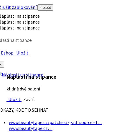
rušit zablokování
× Zpět
lasti na stipance
Eshop
Uložit
×
Náplasti na stipance
klidně dvě balení
Uložit
Zavřít
DKAZY, KDE TO SEHNAT
www.beautytape.cz/patches/?gad_source=1…
www.beautytape.cz…