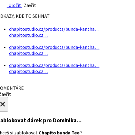
Uložit
Zavřít
DKAZY, KDE TO SEHNAT
chapitostudio.cz/products/bunda-kantha…
chapitostudio.cz…
chapitostudio.cz/products/bunda-kantha…
chapitostudio.cz…
chapitostudio.cz/products/bunda-kantha…
chapitostudio.cz…
OMENTÁŘE
avřít
×
ablokovat dárek
pro Dominika…
hceš si zablokovat
Chapito bunda Tee
?