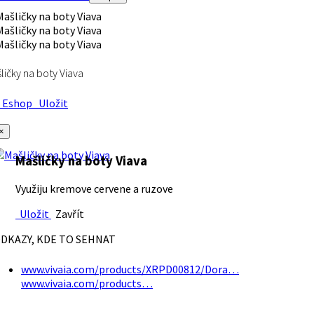
ličky na boty Viava
Eshop
Uložit
×
Mašličky na boty Viava
Využiju kremove cervene a ruzove
Uložit
Zavřít
DKAZY, KDE TO SEHNAT
www.vivaia.com/products/XRPD00812/Dora…
www.vivaia.com/products…