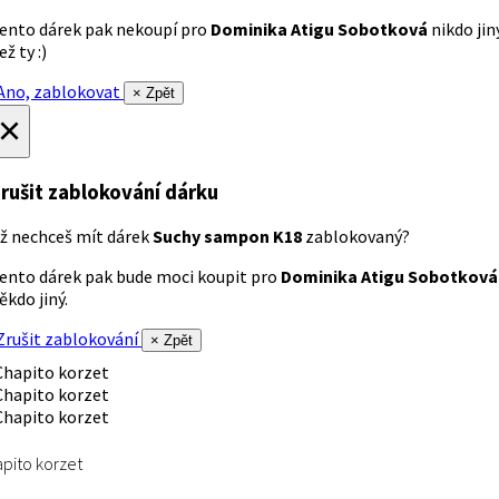
ento dárek pak nekoupí pro
Dominika Atigu Sobotková
nikdo jin
ež ty :)
no, zablokovat
× Zpět
×
rušit zablokování dárku
ž nechceš mít dárek
Suchy sampon K18
zablokovaný?
ento dárek pak bude moci koupit pro
Dominika Atigu Sobotková
ěkdo jiný.
rušit zablokování
× Zpět
pito korzet