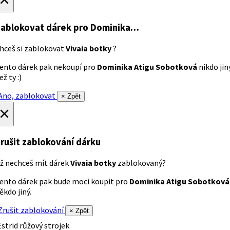
ablokovat dárek
pro Dominika…
hceš si zablokovat
Vivaia botky
?
ento dárek pak nekoupí pro
Dominika Atigu Sobotková
nikdo jin
ež ty :)
no, zablokovat
× Zpět
×
rušit zablokování dárku
ž nechceš mít dárek
Vivaia botky
zablokovaný?
ento dárek pak bude moci koupit pro
Dominika Atigu Sobotková
ěkdo jiný.
rušit zablokování
× Zpět