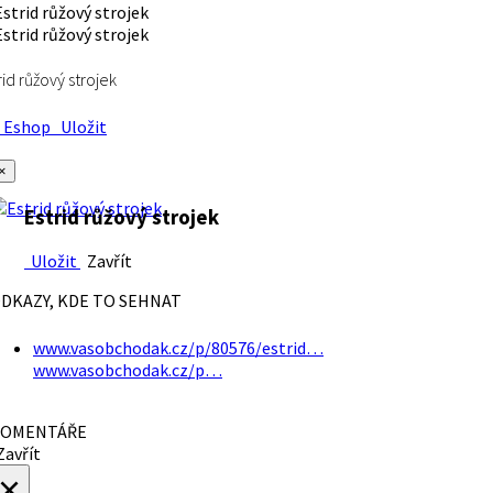
rid růžový strojek
Eshop
Uložit
×
Estrid růžový strojek
Uložit
Zavřít
DKAZY, KDE TO SEHNAT
www.vasobchodak.cz/p/80576/estrid…
www.vasobchodak.cz/p…
OMENTÁŘE
avřít
×