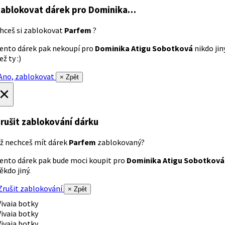
ablokovat dárek
pro Dominika…
hceš si zablokovat
Parfem
?
ento dárek pak nekoupí pro
Dominika Atigu Sobotková
nikdo jin
ež ty :)
no, zablokovat
× Zpět
×
rušit zablokování dárku
ž nechceš mít dárek
Parfem
zablokovaný?
ento dárek pak bude moci koupit pro
Dominika Atigu Sobotková
ěkdo jiný.
rušit zablokování
× Zpět