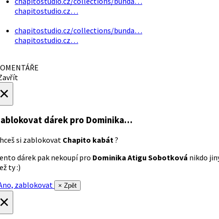
chapitostudio.cz/collections/bunda…
chapitostudio.cz…
chapitostudio.cz/collections/bunda…
chapitostudio.cz…
OMENTÁŘE
avřít
×
ablokovat dárek
pro Dominika…
hceš si zablokovat
Chapito kabát
?
ento dárek pak nekoupí pro
Dominika Atigu Sobotková
nikdo jin
ež ty :)
no, zablokovat
× Zpět
×