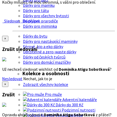
Dárky pro děti
Kočky milující, ne moc skromná, s vášni pro oblečení.
Dárky pro mamku
Dárky pro tátu
Dárky pro všechny bytosti
Sledovat
Do přátel
Dárky pro prarodiče
Dárky pro miminka
Dárky do bytu
×
Dárky pro nastávající maminky
Férové, bio a eko dárky
Zrušit sledování
Udržitelné a zero-waste dárky
Dárky od českých tvůrců
Dárky pro domácí mazlíčky
Už nechceš sledovat wishlist od
Dominika Atigu Sobotková
?
Kolekce a osobnosti
Nesledovat
Nechat, jak to je
Zobrazit všechny kolekce
×
Zrušit
Pro muže
Adventní kalendáře
Dárky do 300 Kč
Podzimní nutnosti
Opravdu chceš vyjmout
Dominika Atigu Sobotková
z přátel?
Voňavá kolekce