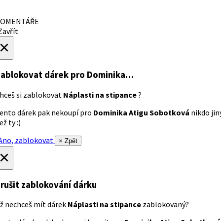
OMENTÁŘE
avřít
×
ablokovat dárek
pro Dominika…
hceš si zablokovat
Náplasti na stipance
?
ento dárek pak nekoupí pro
Dominika Atigu Sobotková
nikdo jin
ež ty :)
no, zablokovat
× Zpět
×
rušit zablokování dárku
ž nechceš mít dárek
Náplasti na stipance
zablokovaný?