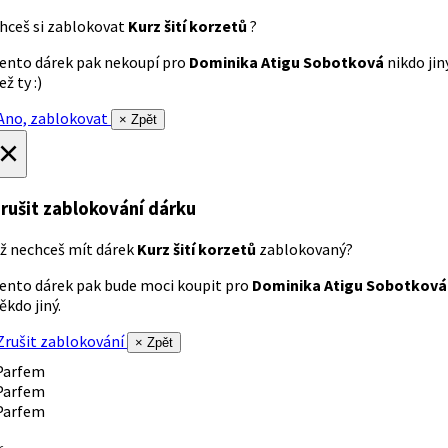
hceš si zablokovat
Kurz šití korzetů
?
ento dárek pak nekoupí pro
Dominika Atigu Sobotková
nikdo jin
ež ty :)
no, zablokovat
× Zpět
×
rušit zablokování dárku
ž nechceš mít dárek
Kurz šití korzetů
zablokovaný?
ento dárek pak bude moci koupit pro
Dominika Atigu Sobotková
ěkdo jiný.
rušit zablokování
× Zpět