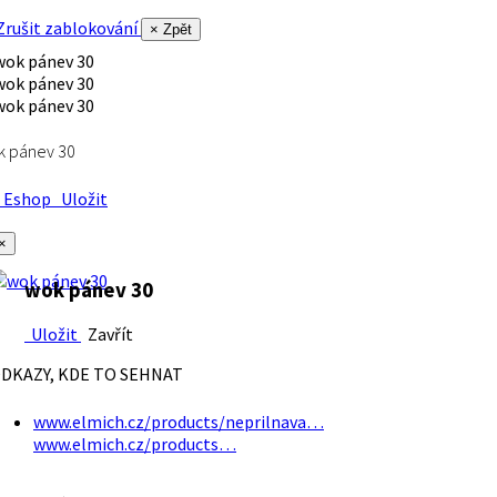
rušit zablokování
× Zpět
k pánev 30
Eshop
Uložit
×
wok pánev 30
Uložit
Zavřít
DKAZY, KDE TO SEHNAT
www.elmich.cz/products/neprilnava…
www.elmich.cz/products…