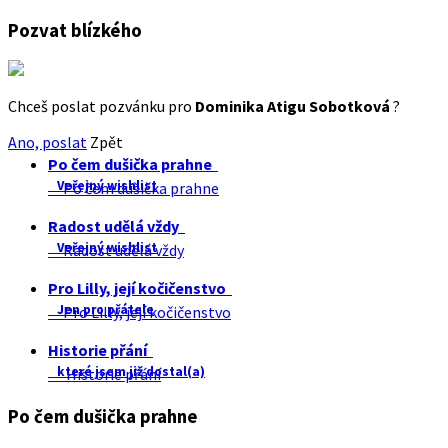
Pozvat blízkého
Chceš poslat pozvánku pro
Dominika Atigu Sobotková
?
Ano, poslat
Zpět
Po čem dušička prahne
Veřejný wishlist
Po čem dušička prahne
Radost udělá vždy
Veřejný wishlist
Radost udělá vždy
Pro Lilly, její kočičenstvo
Jen pro přátele
Pro Lilly, její kočičenstvo
Historie přání
které jsem již dostal(a)
Historie přání
Po čem dušička prahne