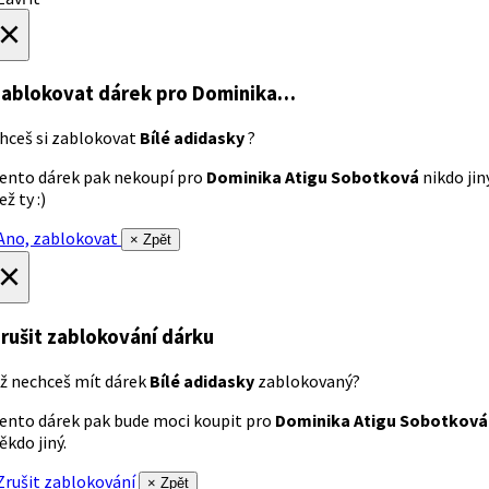
×
ablokovat dárek
pro Dominika…
hceš si zablokovat
Bílé adidasky
?
ento dárek pak nekoupí pro
Dominika Atigu Sobotková
nikdo jin
ež ty :)
no, zablokovat
× Zpět
×
rušit zablokování dárku
ž nechceš mít dárek
Bílé adidasky
zablokovaný?
ento dárek pak bude moci koupit pro
Dominika Atigu Sobotková
ěkdo jiný.
rušit zablokování
× Zpět