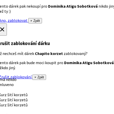
ento dárek pak nekoupí pro
Dominika Atigu Sobotková
nikdo jin
ež ty :)
no, zablokovat
× Zpět
×
rušit zablokování dárku
ž nechceš mít dárek
Chapito korzet
zablokovaný?
ento dárek pak bude moci koupit pro
Dominika Atigu Sobotková
ěkdo jiný.
rušit zablokování
× Zpět
 má někdo
mluveno