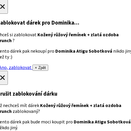
×
ablokovat dárek
pro Dominika…
hceš si zablokovat
Kožený růžový řemínek + zlatá ozdoba
runch
?
ento dárek pak nekoupí pro
Dominika Atigu Sobotková
nikdo jin
ež ty :)
no, zablokovat
× Zpět
×
rušit zablokování dárku
ž nechceš mít dárek
Kožený růžový řemínek + zlatá ozdoba
runch
zablokovaný?
ento dárek pak bude moci koupit pro
Dominika Atigu Sobotková
ěkdo jiný.