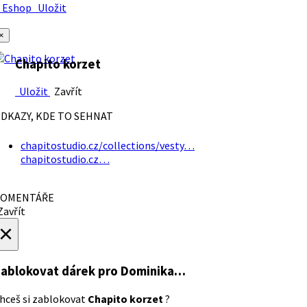
Eshop
Uložit
×
Chapito korzet
Uložit
Zavřít
DKAZY, KDE TO SEHNAT
chapitostudio.cz/collections/vesty…
chapitostudio.cz…
OMENTÁŘE
avřít
×
ablokovat dárek
pro Dominika…
hceš si zablokovat
Chapito korzet
?