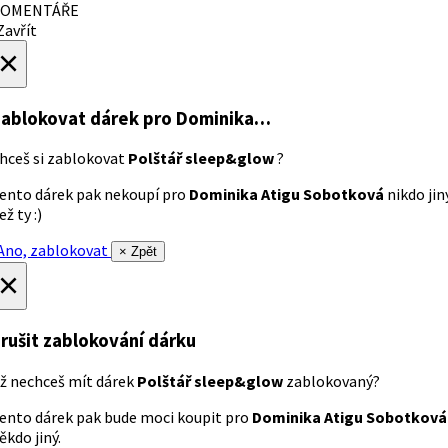
OMENTÁŘE
avřít
×
ablokovat dárek
pro Dominika…
hceš si zablokovat
Polštář sleep&glow
?
ento dárek pak nekoupí pro
Dominika Atigu Sobotková
nikdo jin
ež ty :)
no, zablokovat
× Zpět
×
rušit zablokování dárku
ž nechceš mít dárek
Polštář sleep&glow
zablokovaný?
ento dárek pak bude moci koupit pro
Dominika Atigu Sobotková
ěkdo jiný.