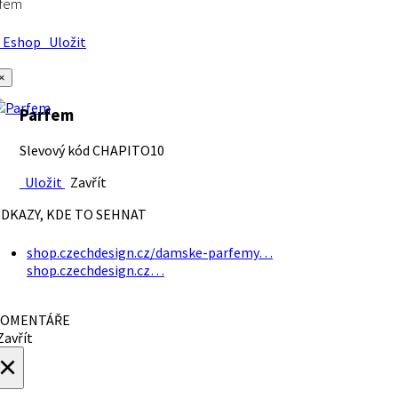
rfem
Eshop
Uložit
×
Parfem
Slevový kód CHAPITO10
Uložit
Zavřít
DKAZY, KDE TO SEHNAT
shop.czechdesign.cz/damske-parfemy…
shop.czechdesign.cz…
OMENTÁŘE
avřít
×