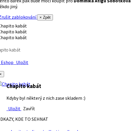
ento dárek pak bude moci koupit pro
Dominika Atigu Sobotková
ěkdo jiný.
rušit zablokování
× Zpět
pito kabát
Eshop
Uložit
×
Chapito kabát
Kdyby byl některý z nich zase skladem :)
Uložit
Zavřít
DKAZY, KDE TO SEHNAT