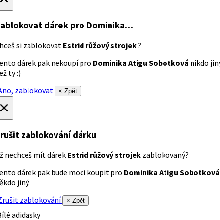
ablokovat dárek
pro Dominika…
hceš si zablokovat
Estrid růžový strojek
?
ento dárek pak nekoupí pro
Dominika Atigu Sobotková
nikdo jin
ež ty :)
no, zablokovat
× Zpět
×
rušit zablokování dárku
ž nechceš mít dárek
Estrid růžový strojek
zablokovaný?
ento dárek pak bude moci koupit pro
Dominika Atigu Sobotková
ěkdo jiný.
rušit zablokování
× Zpět