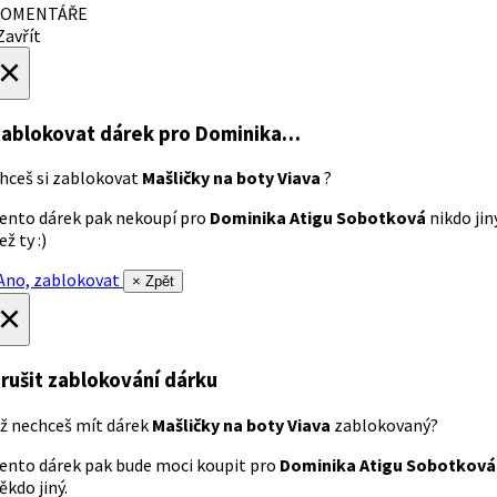
OMENTÁŘE
avřít
×
ablokovat dárek
pro Dominika…
hceš si zablokovat
Mašličky na boty Viava
?
ento dárek pak nekoupí pro
Dominika Atigu Sobotková
nikdo jin
ež ty :)
no, zablokovat
× Zpět
×
rušit zablokování dárku
ž nechceš mít dárek
Mašličky na boty Viava
zablokovaný?
ento dárek pak bude moci koupit pro
Dominika Atigu Sobotková
ěkdo jiný.