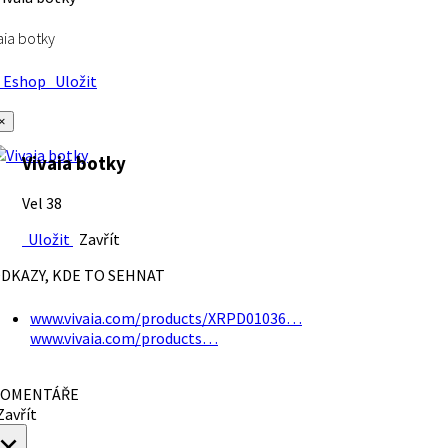
aia botky
Eshop
Uložit
×
Vivaia botky
Vel 38
Uložit
Zavřít
DKAZY, KDE TO SEHNAT
www.vivaia.com/products/XRPD01036…
www.vivaia.com/products…
OMENTÁŘE
avřít
×