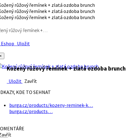
ený růžový řemínek +…
Eshop
Uložit
×
Kožený růžový řemínek + zlatá ozdoba brunch
Uložit
Zavřít
DKAZY, KDE TO SEHNAT
burga.cz/products/kozeny-reminek-k…
burga.cz/products…
OMENTÁŘE
avřít