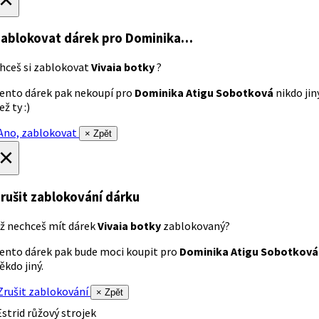
ablokovat dárek
pro Dominika…
hceš si zablokovat
Vivaia botky
?
ento dárek pak nekoupí pro
Dominika Atigu Sobotková
nikdo jin
ež ty :)
no, zablokovat
× Zpět
×
rušit zablokování dárku
ž nechceš mít dárek
Vivaia botky
zablokovaný?
ento dárek pak bude moci koupit pro
Dominika Atigu Sobotková
ěkdo jiný.
rušit zablokování
× Zpět