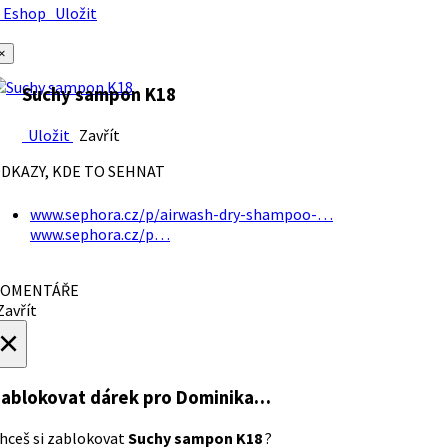
Eshop
Uložit
×
Suchy sampon K18
Uložit
Zavřít
DKAZY, KDE TO SEHNAT
www.sephora.cz/p/airwash-dry-shampoo-…
www.sephora.cz/p…
OMENTÁŘE
avřít
×
ablokovat dárek
pro Dominika…
hceš si zablokovat
Suchy sampon K18
?