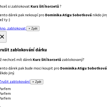
hceš si zablokovat
Kurz šití korzetů
?
ento dárek pak nekoupí pro
Dominika Atigu Sobotková
nikdo jin
ež ty :)
no, zablokovat
× Zpět
×
rušit zablokování dárku
ž nechceš mít dárek
Kurz šití korzetů
zablokovaný?
ento dárek pak bude moci koupit pro
Dominika Atigu Sobotková
ěkdo jiný.
rušit zablokování
× Zpět