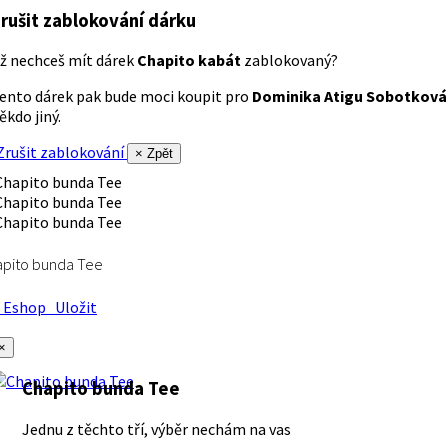
rušit zablokování dárku
ž nechceš mít dárek
Chapito kabát
zablokovaný?
ento dárek pak bude moci koupit pro
Dominika Atigu Sobotková
ěkdo jiný.
rušit zablokování
× Zpět
apito bunda Tee
Eshop
Uložit
×
Chapito bunda Tee
Jednu z těchto tří, výběr nechám na vas