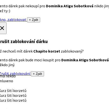
ento dárek pak nekoupí pro
Dominika Atigu Sobotková
nikdo jin
ež ty :)
no, zablokovat
× Zpět
×
rušit zablokování dárku
ž nechceš mít dárek
Chapito korzet
zablokovaný?
ento dárek pak bude moci koupit pro
Dominika Atigu Sobotková
ěkdo jiný.
rušit zablokování
× Zpět
 má někdo
mluveno