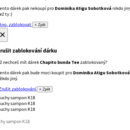
ento dárek pak nekoupí pro
Dominika Atigu Sobotková
nikdo jin
ež ty :)
no, zablokovat
× Zpět
×
rušit zablokování dárku
ž nechceš mít dárek
Chapito bunda Tee
zablokovaný?
ento dárek pak bude moci koupit pro
Dominika Atigu Sobotková
ěkdo jiný.
rušit zablokování
× Zpět
chy sampon K18