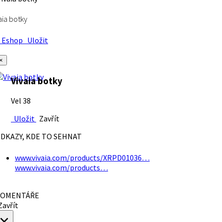
aia botky
Eshop
Uložit
×
Vivaia botky
Vel 38
Uložit
Zavřít
DKAZY, KDE TO SEHNAT
www.vivaia.com/products/XRPD01036…
www.vivaia.com/products…
OMENTÁŘE
avřít
×