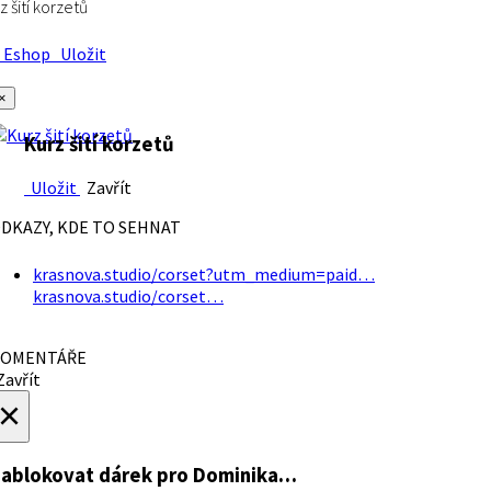
z šití korzetů
Eshop
Uložit
×
Kurz šití korzetů
Uložit
Zavřít
DKAZY, KDE TO SEHNAT
krasnova.studio/corset?utm_medium=paid…
krasnova.studio/corset…
OMENTÁŘE
avřít
×
ablokovat dárek
pro Dominika…