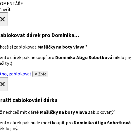
OMENTÁŘE
avřít
×
ablokovat dárek
pro Dominika…
hceš si zablokovat
Mašličky na boty Viava
?
ento dárek pak nekoupí pro
Dominika Atigu Sobotková
nikdo jin
ež ty :)
no, zablokovat
× Zpět
×
rušit zablokování dárku
ž nechceš mít dárek
Mašličky na boty Viava
zablokovaný?
ento dárek pak bude moci koupit pro
Dominika Atigu Sobotková
ěkdo jiný.