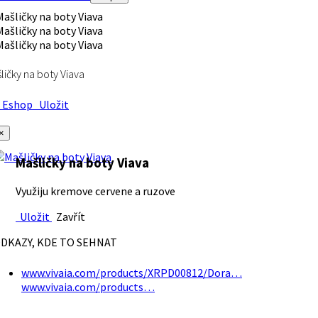
ličky na boty Viava
Eshop
Uložit
×
Mašličky na boty Viava
Využiju kremove cervene a ruzove
Uložit
Zavřít
DKAZY, KDE TO SEHNAT
www.vivaia.com/products/XRPD00812/Dora…
www.vivaia.com/products…