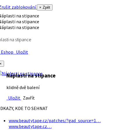
rušit zablokování
× Zpět
lasti na stipance
Eshop
Uložit
×
Náplasti na stipance
klidně dvě balení
Uložit
Zavřít
DKAZY, KDE TO SEHNAT
www.beautytape.cz/patches/?gad_source=1…
www.beautytape.cz…