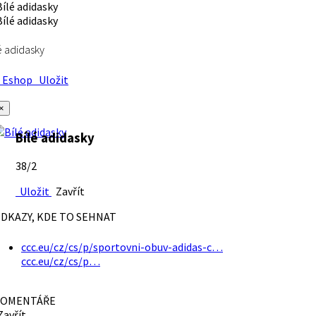
é adidasky
Eshop
Uložit
×
Bílé adidasky
38/2
Uložit
Zavřít
DKAZY, KDE TO SEHNAT
ccc.eu/cz/cs/p/sportovni-obuv-adidas-c…
ccc.eu/cz/cs/p…
OMENTÁŘE
avřít