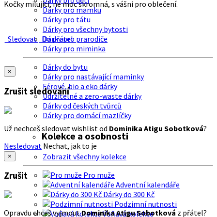
Dárky pro děti
Kočky milující, ne moc skromná, s vášni pro oblečení.
Dárky pro mamku
Dárky pro tátu
Dárky pro všechny bytosti
Sledovat
Do přátel
Dárky pro prarodiče
Dárky pro miminka
Dárky do bytu
×
Dárky pro nastávající maminky
Férové, bio a eko dárky
Zrušit sledování
Udržitelné a zero-waste dárky
Dárky od českých tvůrců
Dárky pro domácí mazlíčky
Už nechceš sledovat wishlist od
Dominika Atigu Sobotková
?
Kolekce a osobnosti
Nesledovat
Nechat, jak to je
Zobrazit všechny kolekce
×
Zrušit
Pro muže
Adventní kalendáře
Dárky do 300 Kč
Podzimní nutnosti
Opravdu chceš vyjmout
Dominika Atigu Sobotková
z přátel?
Voňavá kolekce