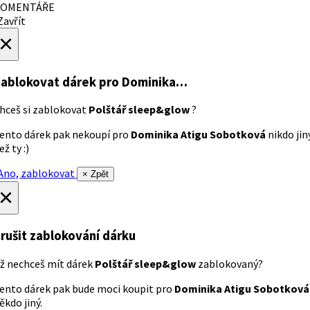
OMENTÁŘE
avřít
×
ablokovat dárek
pro Dominika…
hceš si zablokovat
Polštář sleep&glow
?
ento dárek pak nekoupí pro
Dominika Atigu Sobotková
nikdo jin
ež ty :)
no, zablokovat
× Zpět
×
rušit zablokování dárku
ž nechceš mít dárek
Polštář sleep&glow
zablokovaný?
ento dárek pak bude moci koupit pro
Dominika Atigu Sobotková
ěkdo jiný.