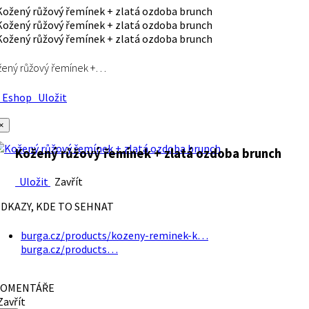
ený růžový řemínek +…
Eshop
Uložit
×
Kožený růžový řemínek + zlatá ozdoba brunch
Uložit
Zavřít
DKAZY, KDE TO SEHNAT
burga.cz/products/kozeny-reminek-k…
burga.cz/products…
OMENTÁŘE
avřít