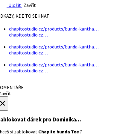
Uložit
Zavřít
DKAZY, KDE TO SEHNAT
chapitostudio.cz/products/bunda-kantha…
chapitostudio.cz…
chapitostudio.cz/products/bunda-kantha…
chapitostudio.cz…
chapitostudio.cz/products/bunda-kantha…
chapitostudio.cz…
OMENTÁŘE
avřít
×
ablokovat dárek
pro Dominika…
hceš si zablokovat
Chapito bunda Tee
?