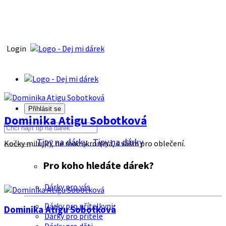
Login
Přihlásit se
Dominika Atigu Sobotková
Tipy na dárky
Tipy na dárky
Kočky milující, ne moc skromná, s vášni pro oblečení.
Pro koho hledáte dárek?
Dárky pro vás
Dárky pro přítelkyni
Dominika Atigu Sobotková
Dárky pro přítele