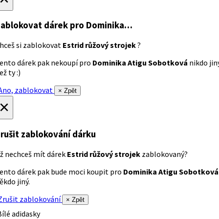
ablokovat dárek
pro Dominika…
hceš si zablokovat
Estrid růžový strojek
?
ento dárek pak nekoupí pro
Dominika Atigu Sobotková
nikdo jin
ež ty :)
no, zablokovat
× Zpět
×
rušit zablokování dárku
ž nechceš mít dárek
Estrid růžový strojek
zablokovaný?
ento dárek pak bude moci koupit pro
Dominika Atigu Sobotková
ěkdo jiný.
rušit zablokování
× Zpět