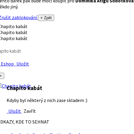
ento dárek pak bude moci koupit pro
Dominika Atigu Sobotková
ěkdo jiný.
rušit zablokování
× Zpět
pito kabát
Eshop
Uložit
×
Chapito kabát
Kdyby byl některý z nich zase skladem :)
Uložit
Zavřít
DKAZY, KDE TO SEHNAT