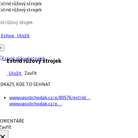
rid růžový strojek
Eshop
Uložit
×
Estrid růžový strojek
Uložit
Zavřít
DKAZY, KDE TO SEHNAT
www.vasobchodak.cz/p/80576/estrid…
www.vasobchodak.cz/p…
OMENTÁŘE
avřít
×