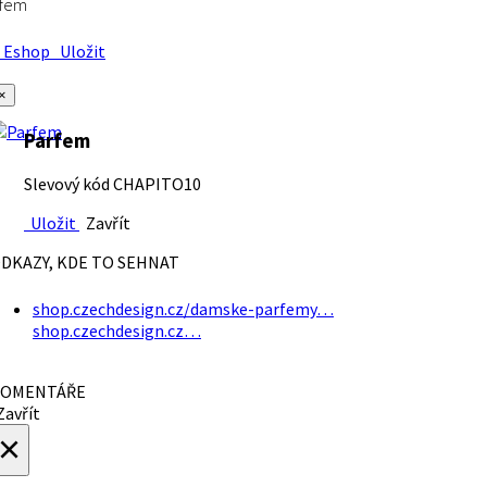
rfem
Eshop
Uložit
×
Parfem
Slevový kód CHAPITO10
Uložit
Zavřít
DKAZY, KDE TO SEHNAT
shop.czechdesign.cz/damske-parfemy…
shop.czechdesign.cz…
OMENTÁŘE
avřít
×