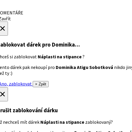
OMENTÁŘE
avřít
×
ablokovat dárek
pro Dominika…
hceš si zablokovat
Náplasti na stipance
?
ento dárek pak nekoupí pro
Dominika Atigu Sobotková
nikdo jin
ež ty :)
no, zablokovat
× Zpět
×
rušit zablokování dárku
ž nechceš mít dárek
Náplasti na stipance
zablokovaný?