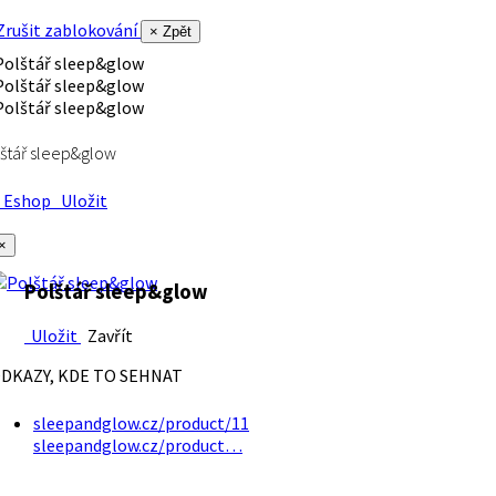
rušit zablokování
× Zpět
štář sleep&glow
Eshop
Uložit
×
Polštář sleep&glow
Uložit
Zavřít
DKAZY, KDE TO SEHNAT
sleepandglow.cz/product/11
sleepandglow.cz/product…