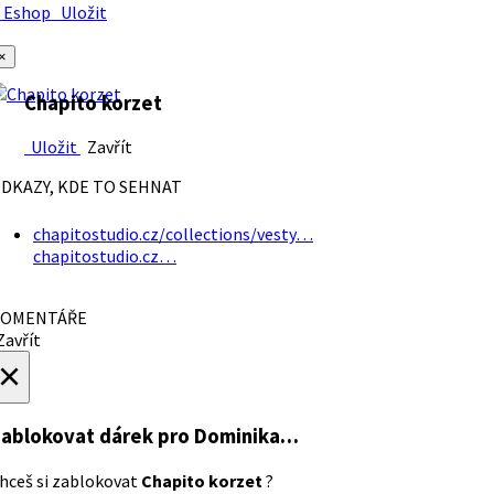
Eshop
Uložit
×
Chapito korzet
Uložit
Zavřít
DKAZY, KDE TO SEHNAT
chapitostudio.cz/collections/vesty…
chapitostudio.cz…
OMENTÁŘE
avřít
×
ablokovat dárek
pro Dominika…
hceš si zablokovat
Chapito korzet
?