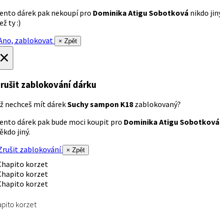
ento dárek pak nekoupí pro
Dominika Atigu Sobotková
nikdo jin
ež ty :)
no, zablokovat
× Zpět
×
rušit zablokování dárku
ž nechceš mít dárek
Suchy sampon K18
zablokovaný?
ento dárek pak bude moci koupit pro
Dominika Atigu Sobotková
ěkdo jiný.
rušit zablokování
× Zpět
pito korzet