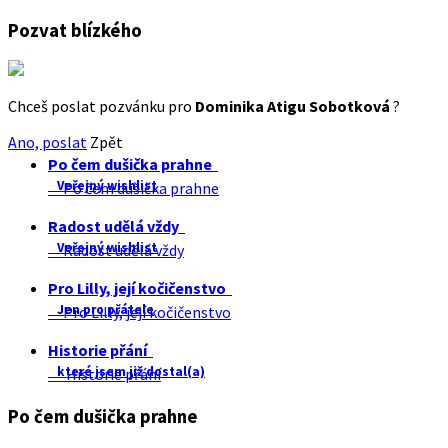
Pozvat blízkého
Chceš poslat pozvánku pro
Dominika Atigu Sobotková
?
Ano, poslat
Zpět
Po čem dušička prahne
Veřejný wishlist
Po čem dušička prahne
Radost udělá vždy
Veřejný wishlist
Radost udělá vždy
Pro Lilly, její kočičenstvo
Jen pro přátele
Pro Lilly, její kočičenstvo
Historie přání
které jsem již dostal(a)
Historie přání
Po čem dušička prahne