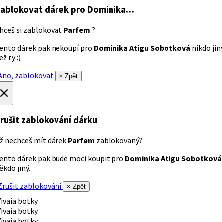
ablokovat dárek
pro Dominika…
hceš si zablokovat
Parfem
?
ento dárek pak nekoupí pro
Dominika Atigu Sobotková
nikdo jin
ež ty :)
no, zablokovat
× Zpět
×
rušit zablokování dárku
ž nechceš mít dárek
Parfem
zablokovaný?
ento dárek pak bude moci koupit pro
Dominika Atigu Sobotková
ěkdo jiný.
rušit zablokování
× Zpět