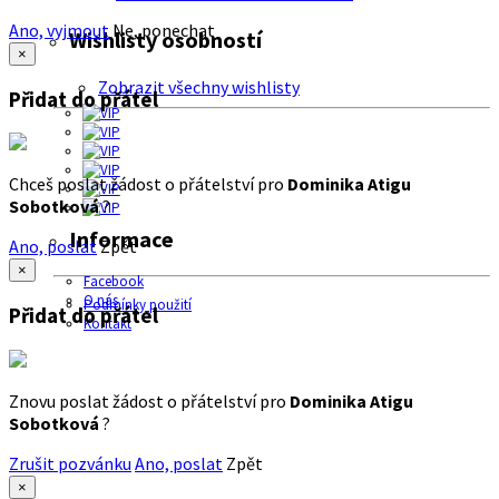
Ano, vyjmout
Ne, ponechat
Wishlisty osobností
×
Zobrazit všechny wishlisty
Přidat do přátel
Chceš poslat žádost o přátelství pro
Dominika Atigu
Sobotková
?
Informace
Ano, poslat
Zpět
×
Facebook
O nás
Podmínky použití
Přidat do přátel
Kontakt
Znovu poslat žádost o přátelství pro
Dominika Atigu
Sobotková
?
Zrušit pozvánku
Ano, poslat
Zpět
×