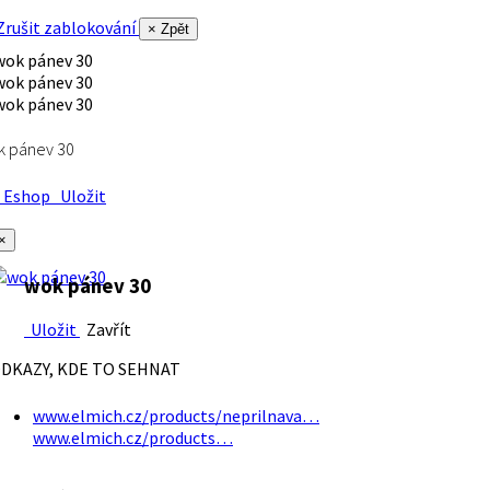
rušit zablokování
× Zpět
k pánev 30
Eshop
Uložit
×
wok pánev 30
Uložit
Zavřít
DKAZY, KDE TO SEHNAT
www.elmich.cz/products/neprilnava…
www.elmich.cz/products…