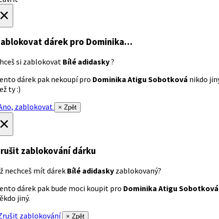
×
ablokovat dárek
pro Dominika…
hceš si zablokovat
Bílé adidasky
?
ento dárek pak nekoupí pro
Dominika Atigu Sobotková
nikdo jin
ež ty :)
no, zablokovat
× Zpět
×
rušit zablokování dárku
ž nechceš mít dárek
Bílé adidasky
zablokovaný?
ento dárek pak bude moci koupit pro
Dominika Atigu Sobotková
ěkdo jiný.
rušit zablokování
× Zpět