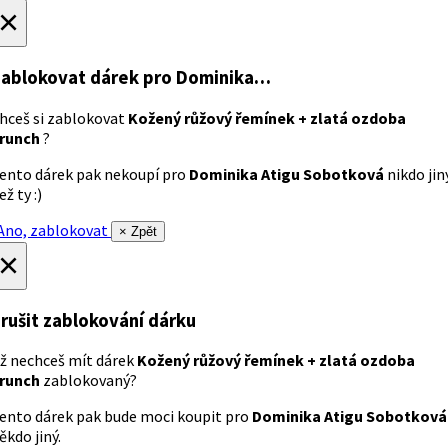
×
ablokovat dárek
pro Dominika…
hceš si zablokovat
Kožený růžový řemínek + zlatá ozdoba
runch
?
ento dárek pak nekoupí pro
Dominika Atigu Sobotková
nikdo jin
ež ty :)
no, zablokovat
× Zpět
×
rušit zablokování dárku
ž nechceš mít dárek
Kožený růžový řemínek + zlatá ozdoba
runch
zablokovaný?
ento dárek pak bude moci koupit pro
Dominika Atigu Sobotková
ěkdo jiný.