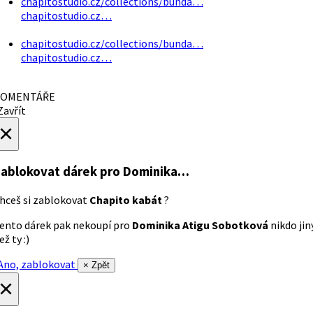
chapitostudio.cz/collections/bunda…
chapitostudio.cz…
chapitostudio.cz/collections/bunda…
chapitostudio.cz…
OMENTÁŘE
avřít
×
ablokovat dárek
pro Dominika…
hceš si zablokovat
Chapito kabát
?
ento dárek pak nekoupí pro
Dominika Atigu Sobotková
nikdo jin
ež ty :)
no, zablokovat
× Zpět
×