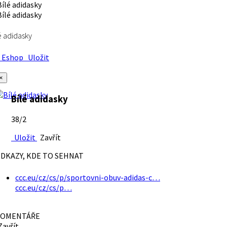
é adidasky
Eshop
Uložit
×
Bílé adidasky
38/2
Uložit
Zavřít
DKAZY, KDE TO SEHNAT
ccc.eu/cz/cs/p/sportovni-obuv-adidas-c…
ccc.eu/cz/cs/p…
OMENTÁŘE
avřít