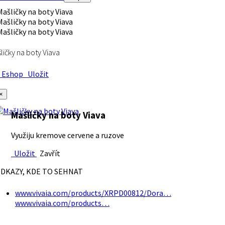
ličky na boty Viava
Eshop
Uložit
×
Mašličky na boty Viava
Využiju kremove cervene a ruzove
Uložit
Zavřít
DKAZY, KDE TO SEHNAT
www.vivaia.com/products/XRPD00812/Dora…
www.vivaia.com/products…