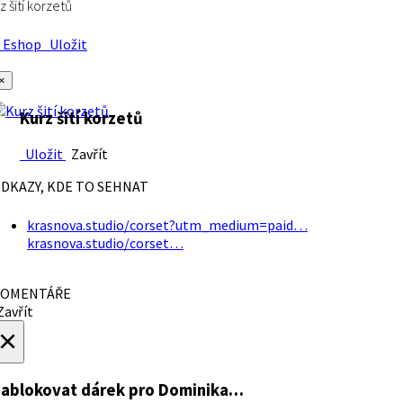
z šití korzetů
Eshop
Uložit
×
Kurz šití korzetů
Uložit
Zavřít
DKAZY, KDE TO SEHNAT
krasnova.studio/corset?utm_medium=paid…
krasnova.studio/corset…
OMENTÁŘE
avřít
×
ablokovat dárek
pro Dominika…