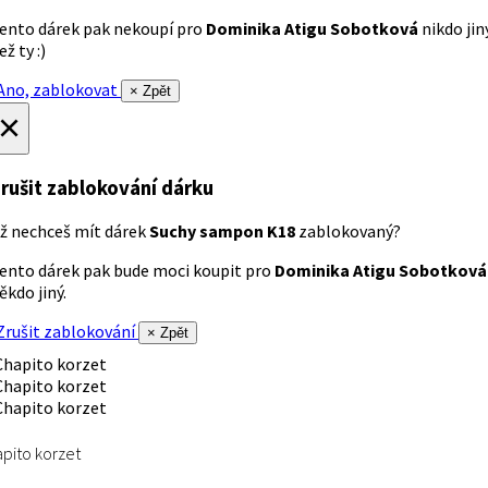
ento dárek pak nekoupí pro
Dominika Atigu Sobotková
nikdo jin
ež ty :)
no, zablokovat
× Zpět
×
rušit zablokování dárku
ž nechceš mít dárek
Suchy sampon K18
zablokovaný?
ento dárek pak bude moci koupit pro
Dominika Atigu Sobotková
ěkdo jiný.
rušit zablokování
× Zpět
pito korzet