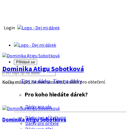
Login
Přihlásit se
Dominika Atigu Sobotková
Tipy na dárky
Tipy na dárky
Kočky milující, ne moc skromná, s vášni pro oblečení.
Pro koho hledáte dárek?
Dárky pro vás
Dárky pro přítelkyni
Dominika Atigu Sobotková
Dárky pro přítele