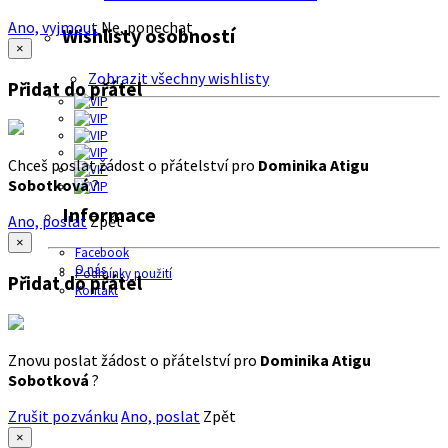
Ano, vyjmout
Ne, ponechat
Wishlisty osobností
×
Zobrazit všechny wishlisty
Přidat do přátel
Chceš poslat žádost o přátelství pro
Dominika Atigu
Sobotková
?
Informace
Ano, poslat
Zpět
×
Facebook
O nás
Podmínky použití
Přidat do přátel
Kontakt
Znovu poslat žádost o přátelství pro
Dominika Atigu
Sobotková
?
Zrušit pozvánku
Ano, poslat
Zpět
×