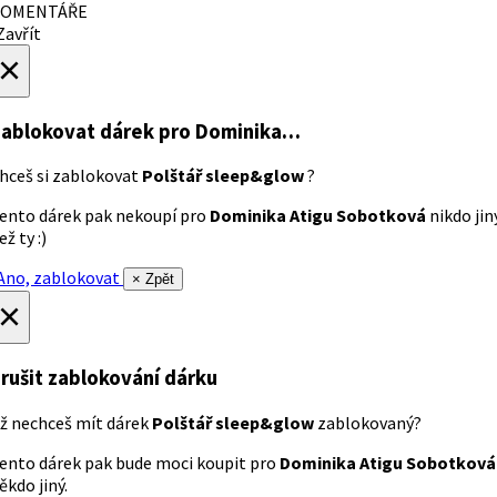
OMENTÁŘE
avřít
×
ablokovat dárek
pro Dominika…
hceš si zablokovat
Polštář sleep&glow
?
ento dárek pak nekoupí pro
Dominika Atigu Sobotková
nikdo jin
ež ty :)
no, zablokovat
× Zpět
×
rušit zablokování dárku
ž nechceš mít dárek
Polštář sleep&glow
zablokovaný?
ento dárek pak bude moci koupit pro
Dominika Atigu Sobotková
ěkdo jiný.