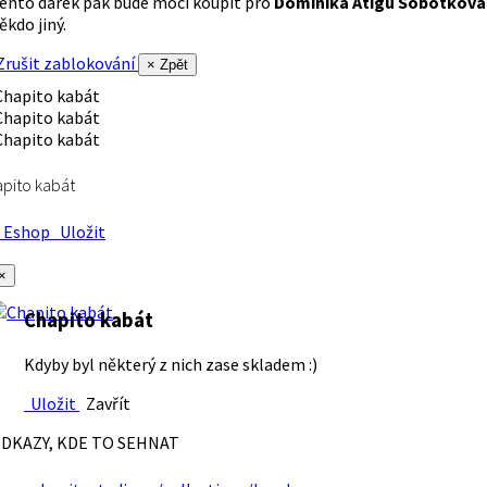
ento dárek pak bude moci koupit pro
Dominika Atigu Sobotková
ěkdo jiný.
rušit zablokování
× Zpět
pito kabát
Eshop
Uložit
×
Chapito kabát
Kdyby byl některý z nich zase skladem :)
Uložit
Zavřít
DKAZY, KDE TO SEHNAT