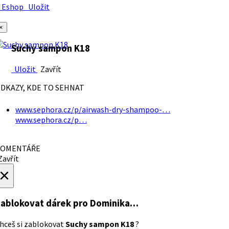
Eshop
Uložit
×
Suchy sampon K18
Uložit
Zavřít
DKAZY, KDE TO SEHNAT
www.sephora.cz/p/airwash-dry-shampoo-…
www.sephora.cz/p…
OMENTÁŘE
avřít
×
ablokovat dárek
pro Dominika…
hceš si zablokovat
Suchy sampon K18
?