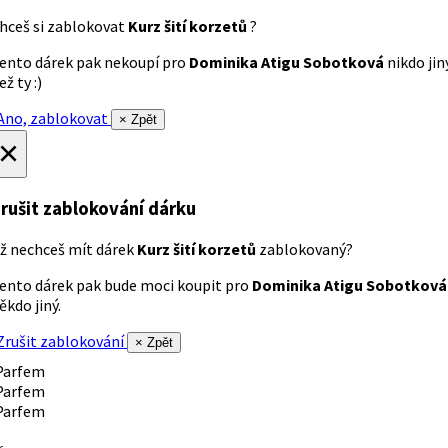
hceš si zablokovat
Kurz šití korzetů
?
ento dárek pak nekoupí pro
Dominika Atigu Sobotková
nikdo jin
ež ty :)
no, zablokovat
× Zpět
×
rušit zablokování dárku
ž nechceš mít dárek
Kurz šití korzetů
zablokovaný?
ento dárek pak bude moci koupit pro
Dominika Atigu Sobotková
ěkdo jiný.
rušit zablokování
× Zpět