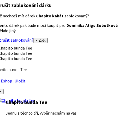
rušit zablokování dárku
ž nechceš mít dárek
Chapito kabát
zablokovaný?
ento dárek pak bude moci koupit pro
Dominika Atigu Sobotková
ěkdo jiný.
rušit zablokování
× Zpět
apito bunda Tee
Eshop
Uložit
×
Chapito bunda Tee
Jednu z těchto tří, výběr nechám na vas