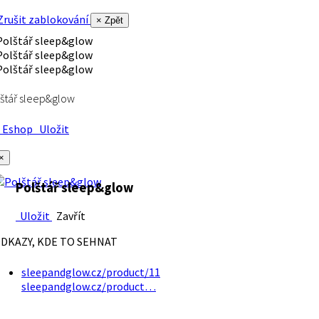
rušit zablokování
× Zpět
štář sleep&glow
Eshop
Uložit
×
Polštář sleep&glow
Uložit
Zavřít
DKAZY, KDE TO SEHNAT
sleepandglow.cz/product/11
sleepandglow.cz/product…