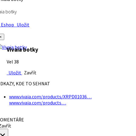
aia botky
Eshop
Uložit
×
Vivaia botky
Vel 38
Uložit
Zavřít
DKAZY, KDE TO SEHNAT
www.vivaia.com/products/XRPD01036…
www.vivaia.com/products…
OMENTÁŘE
avřít
×