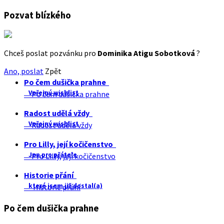
Pozvat blízkého
Chceš poslat pozvánku pro
Dominika Atigu Sobotková
?
Ano, poslat
Zpět
Po čem dušička prahne
Veřejný wishlist
Po čem dušička prahne
Radost udělá vždy
Veřejný wishlist
Radost udělá vždy
Pro Lilly, její kočičenstvo
Jen pro přátele
Pro Lilly, její kočičenstvo
Historie přání
které jsem již dostal(a)
Historie přání
Po čem dušička prahne