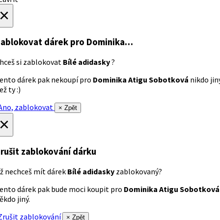
×
ablokovat dárek
pro Dominika…
hceš si zablokovat
Bílé adidasky
?
ento dárek pak nekoupí pro
Dominika Atigu Sobotková
nikdo jin
ež ty :)
no, zablokovat
× Zpět
×
rušit zablokování dárku
ž nechceš mít dárek
Bílé adidasky
zablokovaný?
ento dárek pak bude moci koupit pro
Dominika Atigu Sobotková
ěkdo jiný.
rušit zablokování
× Zpět