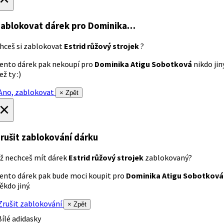
ablokovat dárek
pro Dominika…
hceš si zablokovat
Estrid růžový strojek
?
ento dárek pak nekoupí pro
Dominika Atigu Sobotková
nikdo jin
ež ty :)
no, zablokovat
× Zpět
×
rušit zablokování dárku
ž nechceš mít dárek
Estrid růžový strojek
zablokovaný?
ento dárek pak bude moci koupit pro
Dominika Atigu Sobotková
ěkdo jiný.
rušit zablokování
× Zpět