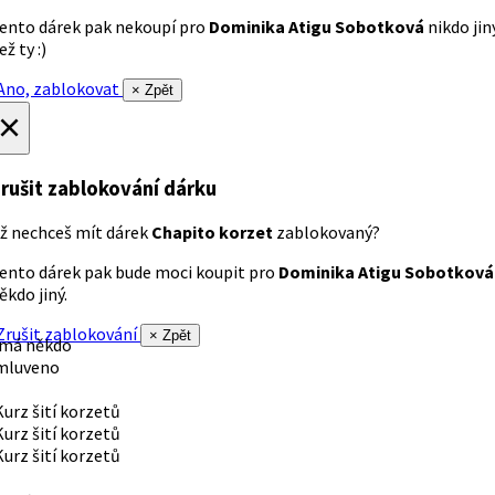
ento dárek pak nekoupí pro
Dominika Atigu Sobotková
nikdo jin
ež ty :)
no, zablokovat
× Zpět
×
rušit zablokování dárku
ž nechceš mít dárek
Chapito korzet
zablokovaný?
ento dárek pak bude moci koupit pro
Dominika Atigu Sobotková
ěkdo jiný.
rušit zablokování
× Zpět
 má někdo
mluveno