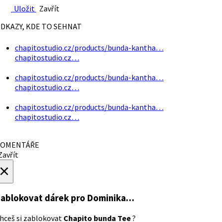
Uložit
Zavřít
DKAZY, KDE TO SEHNAT
chapitostudio.cz/products/bunda-kantha…
chapitostudio.cz…
chapitostudio.cz/products/bunda-kantha…
chapitostudio.cz…
chapitostudio.cz/products/bunda-kantha…
chapitostudio.cz…
OMENTÁŘE
avřít
×
ablokovat dárek
pro Dominika…
hceš si zablokovat
Chapito bunda Tee
?