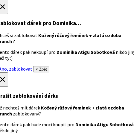
×
ablokovat dárek
pro Dominika…
hceš si zablokovat
Kožený růžový řemínek + zlatá ozdoba
runch
?
ento dárek pak nekoupí pro
Dominika Atigu Sobotková
nikdo jin
ež ty :)
no, zablokovat
× Zpět
×
rušit zablokování dárku
ž nechceš mít dárek
Kožený růžový řemínek + zlatá ozdoba
runch
zablokovaný?
ento dárek pak bude moci koupit pro
Dominika Atigu Sobotková
ěkdo jiný.