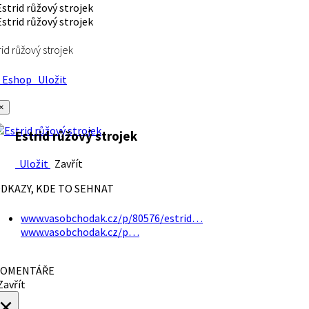
rid růžový strojek
Eshop
Uložit
×
Estrid růžový strojek
Uložit
Zavřít
DKAZY, KDE TO SEHNAT
www.vasobchodak.cz/p/80576/estrid…
www.vasobchodak.cz/p…
OMENTÁŘE
avřít
×