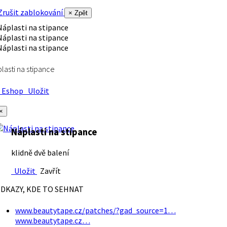
rušit zablokování
× Zpět
lasti na stipance
Eshop
Uložit
×
Náplasti na stipance
klidně dvě balení
Uložit
Zavřít
DKAZY, KDE TO SEHNAT
www.beautytape.cz/patches/?gad_source=1…
www.beautytape.cz…