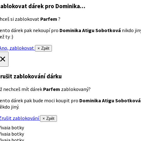
ablokovat dárek
pro Dominika…
hceš si zablokovat
Parfem
?
ento dárek pak nekoupí pro
Dominika Atigu Sobotková
nikdo jin
ež ty :)
no, zablokovat
× Zpět
×
rušit zablokování dárku
ž nechceš mít dárek
Parfem
zablokovaný?
ento dárek pak bude moci koupit pro
Dominika Atigu Sobotková
ěkdo jiný.
rušit zablokování
× Zpět