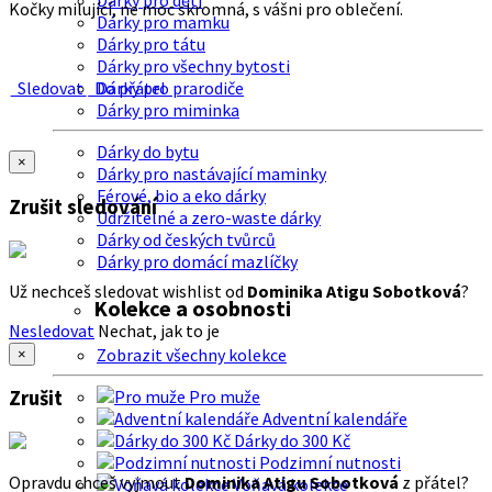
Dárky pro děti
Kočky milující, ne moc skromná, s vášni pro oblečení.
Dárky pro mamku
Dárky pro tátu
Dárky pro všechny bytosti
Sledovat
Do přátel
Dárky pro prarodiče
Dárky pro miminka
Dárky do bytu
×
Dárky pro nastávající maminky
Férové, bio a eko dárky
Zrušit sledování
Udržitelné a zero-waste dárky
Dárky od českých tvůrců
Dárky pro domácí mazlíčky
Už nechceš sledovat wishlist od
Dominika Atigu Sobotková
?
Kolekce a osobnosti
Nesledovat
Nechat, jak to je
Zobrazit všechny kolekce
×
Zrušit
Pro muže
Adventní kalendáře
Dárky do 300 Kč
Podzimní nutnosti
Opravdu chceš vyjmout
Dominika Atigu Sobotková
z přátel?
Voňavá kolekce