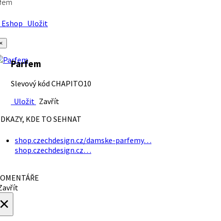
rfem
Eshop
Uložit
×
Parfem
Slevový kód CHAPITO10
Uložit
Zavřít
DKAZY, KDE TO SEHNAT
shop.czechdesign.cz/damske-parfemy…
shop.czechdesign.cz…
OMENTÁŘE
avřít
×