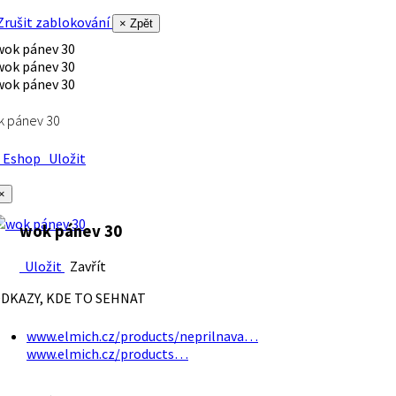
rušit zablokování
× Zpět
k pánev 30
Eshop
Uložit
×
wok pánev 30
Uložit
Zavřít
DKAZY, KDE TO SEHNAT
www.elmich.cz/products/neprilnava…
www.elmich.cz/products…