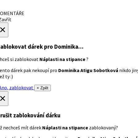
OMENTÁŘE
avřít
×
ablokovat dárek
pro Dominika…
hceš si zablokovat
Náplasti na stipance
?
ento dárek pak nekoupí pro
Dominika Atigu Sobotková
nikdo jin
ež ty :)
no, zablokovat
× Zpět
×
rušit zablokování dárku
ž nechceš mít dárek
Náplasti na stipance
zablokovaný?