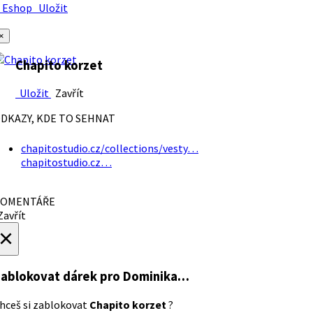
Eshop
Uložit
×
Chapito korzet
Uložit
Zavřít
DKAZY, KDE TO SEHNAT
chapitostudio.cz/collections/vesty…
chapitostudio.cz…
OMENTÁŘE
avřít
×
ablokovat dárek
pro Dominika…
hceš si zablokovat
Chapito korzet
?