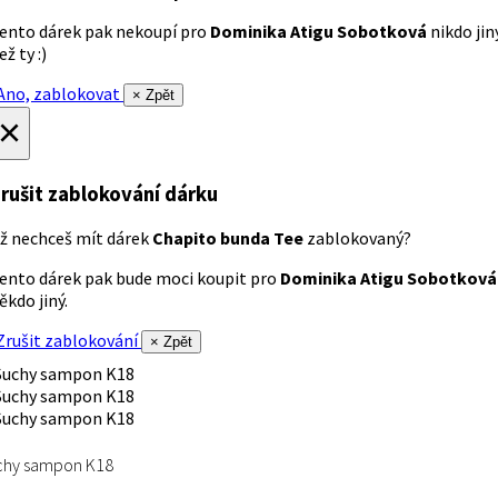
ento dárek pak nekoupí pro
Dominika Atigu Sobotková
nikdo jin
ež ty :)
no, zablokovat
× Zpět
×
rušit zablokování dárku
ž nechceš mít dárek
Chapito bunda Tee
zablokovaný?
ento dárek pak bude moci koupit pro
Dominika Atigu Sobotková
ěkdo jiný.
rušit zablokování
× Zpět
chy sampon K18