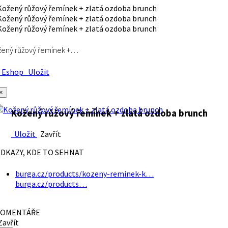
ený růžový řemínek +…
Eshop
Uložit
×
Kožený růžový řemínek + zlatá ozdoba brunch
Uložit
Zavřít
DKAZY, KDE TO SEHNAT
burga.cz/products/kozeny-reminek-k…
burga.cz/products…
OMENTÁŘE
avřít