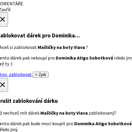
OMENTÁŘE
avřít
×
ablokovat dárek
pro Dominika…
hceš si zablokovat
Mašličky na boty Viava
?
ento dárek pak nekoupí pro
Dominika Atigu Sobotková
nikdo jin
ež ty :)
no, zablokovat
× Zpět
×
rušit zablokování dárku
ž nechceš mít dárek
Mašličky na boty Viava
zablokovaný?
ento dárek pak bude moci koupit pro
Dominika Atigu Sobotková
ěkdo jiný.