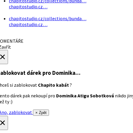
chapitostudio.cz/collections/bunda…
chapitostudio.cz…
chapitostudio.cz/collections/bunda…
chapitostudio.cz…
OMENTÁŘE
avřít
×
ablokovat dárek
pro Dominika…
hceš si zablokovat
Chapito kabát
?
ento dárek pak nekoupí pro
Dominika Atigu Sobotková
nikdo jin
ež ty :)
no, zablokovat
× Zpět
×