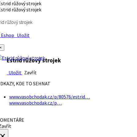
rid růžový strojek
Eshop
Uložit
×
Estrid růžový strojek
Uložit
Zavřít
DKAZY, KDE TO SEHNAT
www.vasobchodak.cz/p/80576/estrid…
www.vasobchodak.cz/p…
OMENTÁŘE
avřít
×