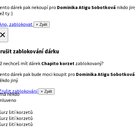
ento dárek pak nekoupí pro
Dominika Atigu Sobotková
nikdo jin
ež ty :)
no, zablokovat
× Zpět
×
rušit zablokování dárku
ž nechceš mít dárek
Chapito korzet
zablokovaný?
ento dárek pak bude moci koupit pro
Dominika Atigu Sobotková
ěkdo jiný.
rušit zablokování
× Zpět
 má někdo
mluveno