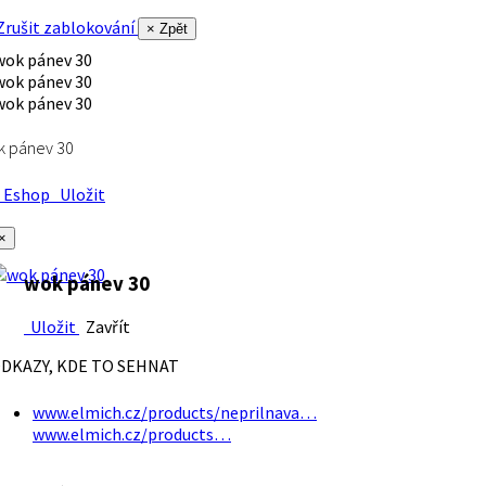
rušit zablokování
× Zpět
k pánev 30
Eshop
Uložit
×
wok pánev 30
Uložit
Zavřít
DKAZY, KDE TO SEHNAT
www.elmich.cz/products/neprilnava…
www.elmich.cz/products…