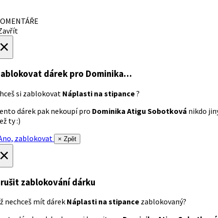
OMENTÁŘE
avřít
×
ablokovat dárek
pro Dominika…
hceš si zablokovat
Náplasti na stipance
?
ento dárek pak nekoupí pro
Dominika Atigu Sobotková
nikdo jin
ež ty :)
no, zablokovat
× Zpět
×
rušit zablokování dárku
ž nechceš mít dárek
Náplasti na stipance
zablokovaný?