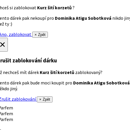
hceš si zablokovat
Kurz šití korzetů
?
ento dárek pak nekoupí pro
Dominika Atigu Sobotková
nikdo jin
ež ty :)
no, zablokovat
× Zpět
×
rušit zablokování dárku
ž nechceš mít dárek
Kurz šití korzetů
zablokovaný?
ento dárek pak bude moci koupit pro
Dominika Atigu Sobotková
ěkdo jiný.
rušit zablokování
× Zpět