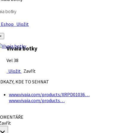
aia botky
Eshop
Uložit
×
Vivaia botky
Vel 38
Uložit
Zavřít
DKAZY, KDE TO SEHNAT
www.vivaia.com/products/XRPD01036…
www.vivaia.com/products…
OMENTÁŘE
avřít
×