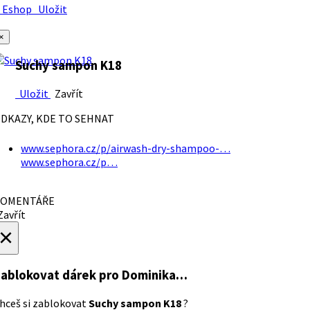
Eshop
Uložit
×
Suchy sampon K18
Uložit
Zavřít
DKAZY, KDE TO SEHNAT
www.sephora.cz/p/airwash-dry-shampoo-…
www.sephora.cz/p…
OMENTÁŘE
avřít
×
ablokovat dárek
pro Dominika…
hceš si zablokovat
Suchy sampon K18
?