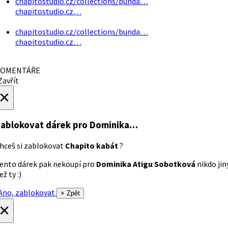
chapitostudio.cz/collections/bunda…
chapitostudio.cz…
chapitostudio.cz/collections/bunda…
chapitostudio.cz…
OMENTÁŘE
avřít
×
ablokovat dárek
pro Dominika…
hceš si zablokovat
Chapito kabát
?
ento dárek pak nekoupí pro
Dominika Atigu Sobotková
nikdo jin
ež ty :)
no, zablokovat
× Zpět
×