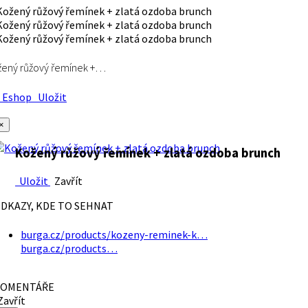
ený růžový řemínek +…
Eshop
Uložit
×
Kožený růžový řemínek + zlatá ozdoba brunch
Uložit
Zavřít
DKAZY, KDE TO SEHNAT
burga.cz/products/kozeny-reminek-k…
burga.cz/products…
OMENTÁŘE
avřít