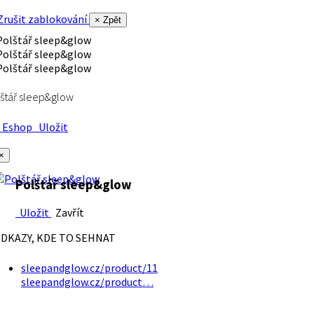
rušit zablokování
× Zpět
štář sleep&glow
Eshop
Uložit
×
Polštář sleep&glow
Uložit
Zavřít
DKAZY, KDE TO SEHNAT
sleepandglow.cz/product/11
sleepandglow.cz/product…