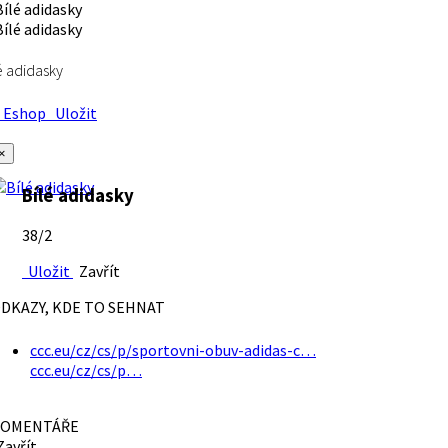
é adidasky
Eshop
Uložit
×
Bílé adidasky
38/2
Uložit
Zavřít
DKAZY, KDE TO SEHNAT
ccc.eu/cz/cs/p/sportovni-obuv-adidas-c…
ccc.eu/cz/cs/p…
OMENTÁŘE
avřít