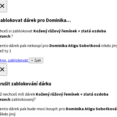
×
ablokovat dárek
pro Dominika…
hceš si zablokovat
Kožený růžový řemínek + zlatá ozdoba
runch
?
ento dárek pak nekoupí pro
Dominika Atigu Sobotková
nikdo jin
ež ty :)
no, zablokovat
× Zpět
×
rušit zablokování dárku
ž nechceš mít dárek
Kožený růžový řemínek + zlatá ozdoba
runch
zablokovaný?
ento dárek pak bude moci koupit pro
Dominika Atigu Sobotková
ěkdo jiný.