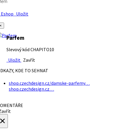
rfem
Eshop
Uložit
×
Parfem
Slevový kód CHAPITO10
Uložit
Zavřít
DKAZY, KDE TO SEHNAT
shop.czechdesign.cz/damske-parfemy…
shop.czechdesign.cz…
OMENTÁŘE
avřít
×