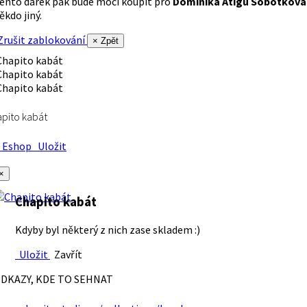
ento dárek pak bude moci koupit pro
Dominika Atigu Sobotková
ěkdo jiný.
rušit zablokování
× Zpět
pito kabát
Eshop
Uložit
×
Chapito kabát
Kdyby byl některý z nich zase skladem :)
Uložit
Zavřít
DKAZY, KDE TO SEHNAT