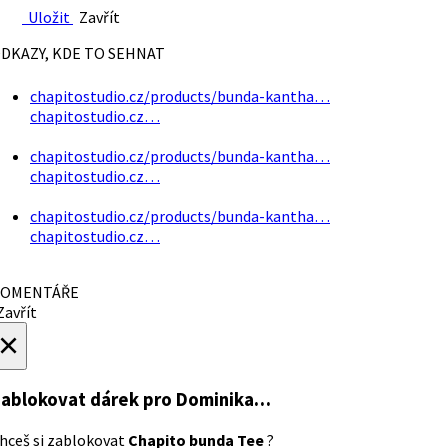
Uložit
Zavřít
DKAZY, KDE TO SEHNAT
chapitostudio.cz/products/bunda-kantha…
chapitostudio.cz…
chapitostudio.cz/products/bunda-kantha…
chapitostudio.cz…
chapitostudio.cz/products/bunda-kantha…
chapitostudio.cz…
OMENTÁŘE
avřít
×
ablokovat dárek
pro Dominika…
hceš si zablokovat
Chapito bunda Tee
?