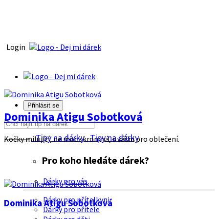
Login
Přihlásit se
Dominika Atigu Sobotková
Tipy na dárky
Tipy na dárky
Kočky milující, ne moc skromná, s vášni pro oblečení.
Pro koho hledáte dárek?
Dárky pro vás
Dárky pro přítelkyni
Dominika Atigu Sobotková
Dárky pro přítele