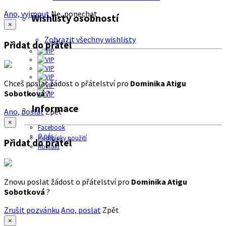
Ano, vyjmout
Ne, ponechat
Wishlisty osobností
×
Zobrazit všechny wishlisty
Přidat do přátel
Chceš poslat žádost o přátelství pro
Dominika Atigu
Sobotková
?
Informace
Ano, poslat
Zpět
×
Facebook
O nás
Podmínky použití
Přidat do přátel
Kontakt
Znovu poslat žádost o přátelství pro
Dominika Atigu
Sobotková
?
Zrušit pozvánku
Ano, poslat
Zpět
×