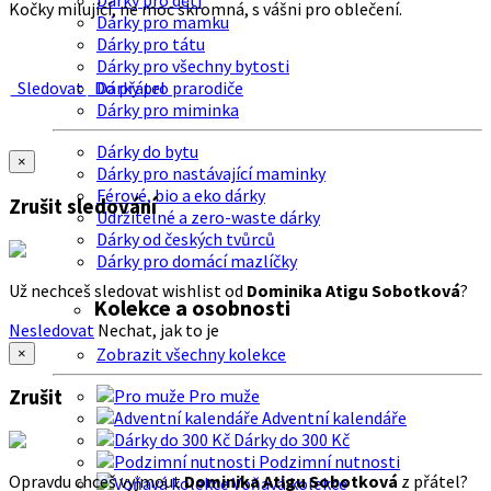
Dárky pro děti
Kočky milující, ne moc skromná, s vášni pro oblečení.
Dárky pro mamku
Dárky pro tátu
Dárky pro všechny bytosti
Sledovat
Do přátel
Dárky pro prarodiče
Dárky pro miminka
Dárky do bytu
×
Dárky pro nastávající maminky
Férové, bio a eko dárky
Zrušit sledování
Udržitelné a zero-waste dárky
Dárky od českých tvůrců
Dárky pro domácí mazlíčky
Už nechceš sledovat wishlist od
Dominika Atigu Sobotková
?
Kolekce a osobnosti
Nesledovat
Nechat, jak to je
Zobrazit všechny kolekce
×
Zrušit
Pro muže
Adventní kalendáře
Dárky do 300 Kč
Podzimní nutnosti
Opravdu chceš vyjmout
Dominika Atigu Sobotková
z přátel?
Voňavá kolekce