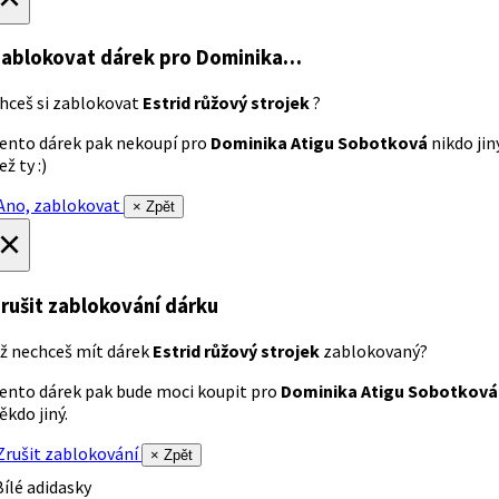
ablokovat dárek
pro Dominika…
hceš si zablokovat
Estrid růžový strojek
?
ento dárek pak nekoupí pro
Dominika Atigu Sobotková
nikdo jin
ež ty :)
no, zablokovat
× Zpět
×
rušit zablokování dárku
ž nechceš mít dárek
Estrid růžový strojek
zablokovaný?
ento dárek pak bude moci koupit pro
Dominika Atigu Sobotková
ěkdo jiný.
rušit zablokování
× Zpět