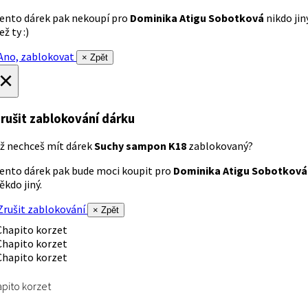
ento dárek pak nekoupí pro
Dominika Atigu Sobotková
nikdo jin
ež ty :)
no, zablokovat
× Zpět
×
rušit zablokování dárku
ž nechceš mít dárek
Suchy sampon K18
zablokovaný?
ento dárek pak bude moci koupit pro
Dominika Atigu Sobotková
ěkdo jiný.
rušit zablokování
× Zpět
pito korzet