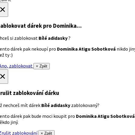
×
ablokovat dárek
pro Dominika…
hceš si zablokovat
Bílé adidasky
?
ento dárek pak nekoupí pro
Dominika Atigu Sobotková
nikdo jin
ež ty :)
no, zablokovat
× Zpět
×
rušit zablokování dárku
ž nechceš mít dárek
Bílé adidasky
zablokovaný?
ento dárek pak bude moci koupit pro
Dominika Atigu Sobotková
ěkdo jiný.
rušit zablokování
× Zpět