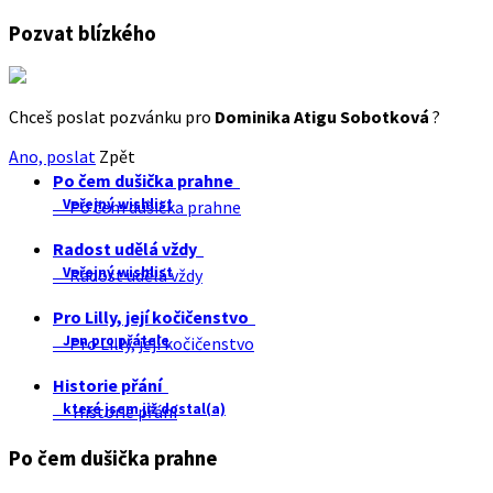
Pozvat blízkého
Chceš poslat pozvánku pro
Dominika Atigu Sobotková
?
Ano, poslat
Zpět
Po čem dušička prahne
Veřejný wishlist
Po čem dušička prahne
Radost udělá vždy
Veřejný wishlist
Radost udělá vždy
Pro Lilly, její kočičenstvo
Jen pro přátele
Pro Lilly, její kočičenstvo
Historie přání
které jsem již dostal(a)
Historie přání
Po čem dušička prahne