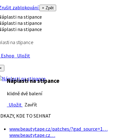
rušit zablokování
× Zpět
lasti na stipance
Eshop
Uložit
×
Náplasti na stipance
klidně dvě balení
Uložit
Zavřít
DKAZY, KDE TO SEHNAT
www.beautytape.cz/patches/?gad_source=1…
www.beautytape.cz…