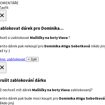
OMENTÁŘE
avřít
×
ablokovat dárek
pro Dominika…
hceš si zablokovat
Mašličky na boty Viava
?
ento dárek pak nekoupí pro
Dominika Atigu Sobotková
nikdo jin
ež ty :)
no, zablokovat
× Zpět
×
rušit zablokování dárku
ž nechceš mít dárek
Mašličky na boty Viava
zablokovaný?
ento dárek pak bude moci koupit pro
Dominika Atigu Sobotková
ěkdo jiný.