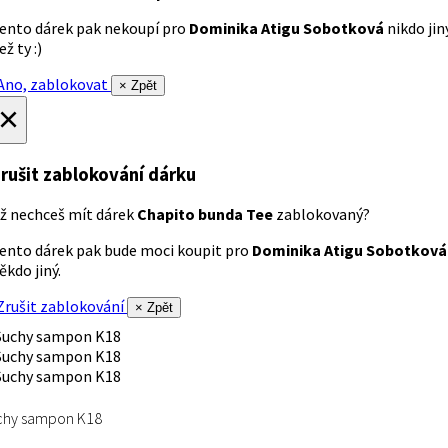
ento dárek pak nekoupí pro
Dominika Atigu Sobotková
nikdo jin
ež ty :)
no, zablokovat
× Zpět
×
rušit zablokování dárku
ž nechceš mít dárek
Chapito bunda Tee
zablokovaný?
ento dárek pak bude moci koupit pro
Dominika Atigu Sobotková
ěkdo jiný.
rušit zablokování
× Zpět
chy sampon K18