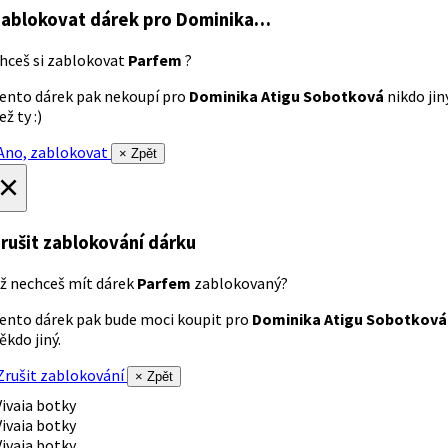
ablokovat dárek
pro Dominika…
hceš si zablokovat
Parfem
?
ento dárek pak nekoupí pro
Dominika Atigu Sobotková
nikdo jin
ež ty :)
no, zablokovat
× Zpět
×
rušit zablokování dárku
ž nechceš mít dárek
Parfem
zablokovaný?
ento dárek pak bude moci koupit pro
Dominika Atigu Sobotková
ěkdo jiný.
rušit zablokování
× Zpět