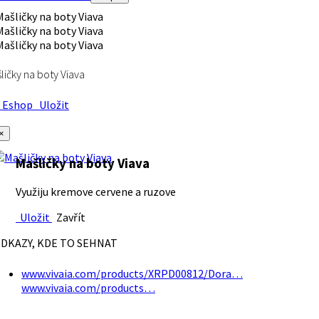
ličky na boty Viava
Eshop
Uložit
×
Mašličky na boty Viava
Využiju kremove cervene a ruzove
Uložit
Zavřít
DKAZY, KDE TO SEHNAT
www.vivaia.com/products/XRPD00812/Dora…
www.vivaia.com/products…