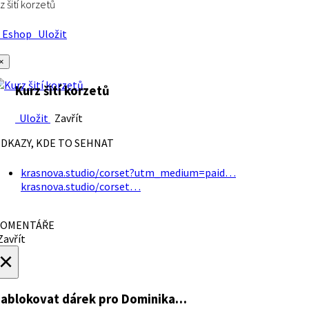
z šití korzetů
Eshop
Uložit
×
Kurz šití korzetů
Uložit
Zavřít
DKAZY, KDE TO SEHNAT
krasnova.studio/corset?utm_medium=paid…
krasnova.studio/corset…
OMENTÁŘE
avřít
×
ablokovat dárek
pro Dominika…