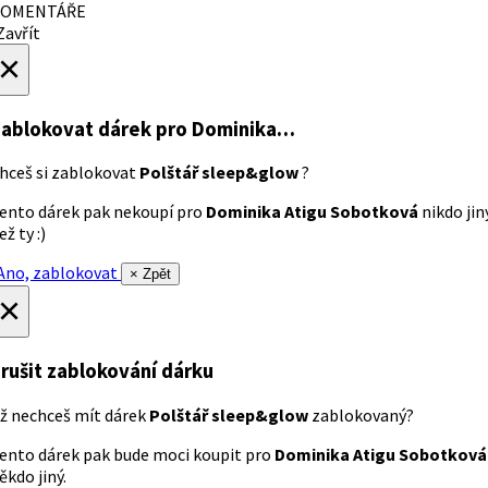
OMENTÁŘE
avřít
×
ablokovat dárek
pro Dominika…
hceš si zablokovat
Polštář sleep&glow
?
ento dárek pak nekoupí pro
Dominika Atigu Sobotková
nikdo jin
ež ty :)
no, zablokovat
× Zpět
×
rušit zablokování dárku
ž nechceš mít dárek
Polštář sleep&glow
zablokovaný?
ento dárek pak bude moci koupit pro
Dominika Atigu Sobotková
ěkdo jiný.