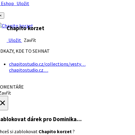
Eshop
Uložit
×
Chapito korzet
Uložit
Zavřít
DKAZY, KDE TO SEHNAT
chapitostudio.cz/collections/vesty…
chapitostudio.cz…
OMENTÁŘE
avřít
×
ablokovat dárek
pro Dominika…
hceš si zablokovat
Chapito korzet
?