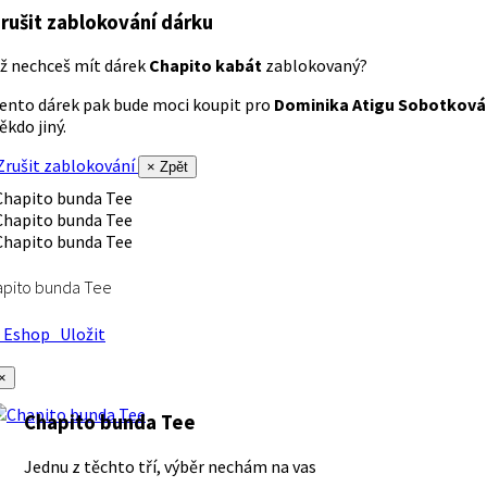
rušit zablokování dárku
ž nechceš mít dárek
Chapito kabát
zablokovaný?
ento dárek pak bude moci koupit pro
Dominika Atigu Sobotková
ěkdo jiný.
rušit zablokování
× Zpět
apito bunda Tee
Eshop
Uložit
×
Chapito bunda Tee
Jednu z těchto tří, výběr nechám na vas