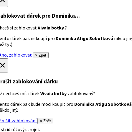
ablokovat dárek
pro Dominika…
hceš si zablokovat
Vivaia botky
?
ento dárek pak nekoupí pro
Dominika Atigu Sobotková
nikdo jin
ež ty :)
no, zablokovat
× Zpět
×
rušit zablokování dárku
ž nechceš mít dárek
Vivaia botky
zablokovaný?
ento dárek pak bude moci koupit pro
Dominika Atigu Sobotková
ěkdo jiný.
rušit zablokování
× Zpět