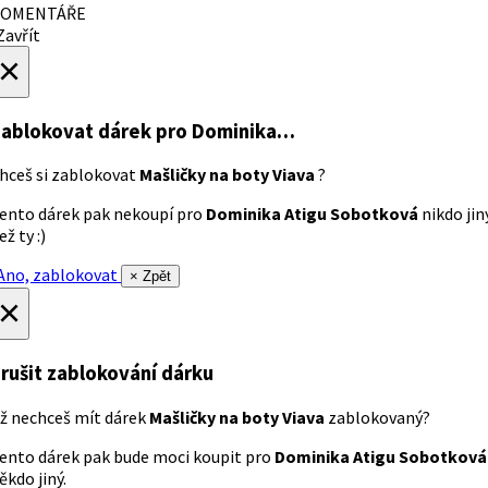
OMENTÁŘE
avřít
×
ablokovat dárek
pro Dominika…
hceš si zablokovat
Mašličky na boty Viava
?
ento dárek pak nekoupí pro
Dominika Atigu Sobotková
nikdo jin
ež ty :)
no, zablokovat
× Zpět
×
rušit zablokování dárku
ž nechceš mít dárek
Mašličky na boty Viava
zablokovaný?
ento dárek pak bude moci koupit pro
Dominika Atigu Sobotková
ěkdo jiný.