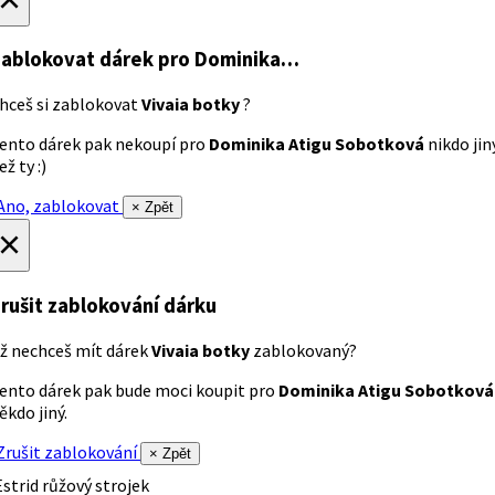
ablokovat dárek
pro Dominika…
hceš si zablokovat
Vivaia botky
?
ento dárek pak nekoupí pro
Dominika Atigu Sobotková
nikdo jin
ež ty :)
no, zablokovat
× Zpět
×
rušit zablokování dárku
ž nechceš mít dárek
Vivaia botky
zablokovaný?
ento dárek pak bude moci koupit pro
Dominika Atigu Sobotková
ěkdo jiný.
rušit zablokování
× Zpět