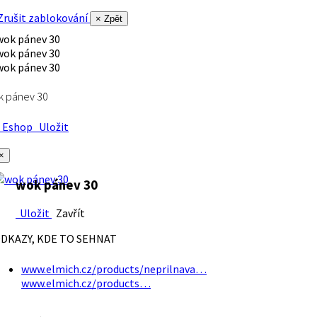
rušit zablokování
× Zpět
k pánev 30
Eshop
Uložit
×
wok pánev 30
Uložit
Zavřít
DKAZY, KDE TO SEHNAT
www.elmich.cz/products/neprilnava…
www.elmich.cz/products…