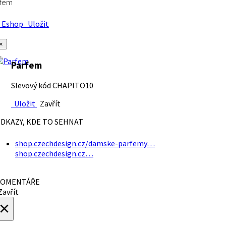
rfem
Eshop
Uložit
×
Parfem
Slevový kód CHAPITO10
Uložit
Zavřít
DKAZY, KDE TO SEHNAT
shop.czechdesign.cz/damske-parfemy…
shop.czechdesign.cz…
OMENTÁŘE
avřít
×