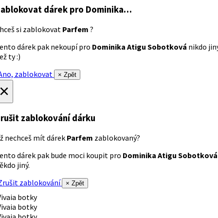
ablokovat dárek
pro Dominika…
hceš si zablokovat
Parfem
?
ento dárek pak nekoupí pro
Dominika Atigu Sobotková
nikdo jin
ež ty :)
no, zablokovat
× Zpět
×
rušit zablokování dárku
ž nechceš mít dárek
Parfem
zablokovaný?
ento dárek pak bude moci koupit pro
Dominika Atigu Sobotková
ěkdo jiný.
rušit zablokování
× Zpět