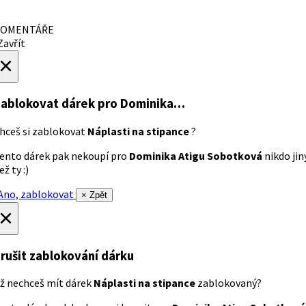
OMENTÁŘE
avřít
×
ablokovat dárek
pro Dominika…
hceš si zablokovat
Náplasti na stipance
?
ento dárek pak nekoupí pro
Dominika Atigu Sobotková
nikdo jin
ež ty :)
no, zablokovat
× Zpět
×
rušit zablokování dárku
ž nechceš mít dárek
Náplasti na stipance
zablokovaný?