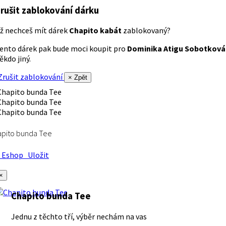
rušit zablokování dárku
ž nechceš mít dárek
Chapito kabát
zablokovaný?
ento dárek pak bude moci koupit pro
Dominika Atigu Sobotková
ěkdo jiný.
rušit zablokování
× Zpět
apito bunda Tee
Eshop
Uložit
×
Chapito bunda Tee
Jednu z těchto tří, výběr nechám na vas