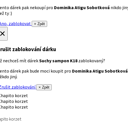
ento dárek pak nekoupí pro
Dominika Atigu Sobotková
nikdo jin
ež ty :)
no, zablokovat
× Zpět
×
rušit zablokování dárku
ž nechceš mít dárek
Suchy sampon K18
zablokovaný?
ento dárek pak bude moci koupit pro
Dominika Atigu Sobotková
ěkdo jiný.
rušit zablokování
× Zpět
pito korzet