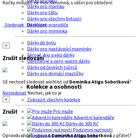
Dárky pro děti
Kočky milující, ne moc skromná, s vášni pro oblečení.
Dárky pro mamku
Dárky pro tátu
Dárky pro všechny bytosti
Sledovat
Do přátel
Dárky pro prarodiče
Dárky pro miminka
Dárky do bytu
×
Dárky pro nastávající maminky
Férové, bio a eko dárky
Zrušit sledování
Udržitelné a zero-waste dárky
Dárky od českých tvůrců
Dárky pro domácí mazlíčky
Už nechceš sledovat wishlist od
Dominika Atigu Sobotková
?
Kolekce a osobnosti
Nesledovat
Nechat, jak to je
Zobrazit všechny kolekce
×
Zrušit
Pro muže
Adventní kalendáře
Dárky do 300 Kč
Podzimní nutnosti
Opravdu chceš vyjmout
Dominika Atigu Sobotková
z přátel?
Voňavá kolekce