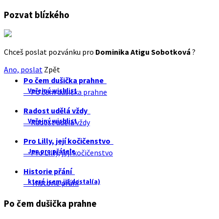
Pozvat blízkého
Chceš poslat pozvánku pro
Dominika Atigu Sobotková
?
Ano, poslat
Zpět
Po čem dušička prahne
Veřejný wishlist
Po čem dušička prahne
Radost udělá vždy
Veřejný wishlist
Radost udělá vždy
Pro Lilly, její kočičenstvo
Jen pro přátele
Pro Lilly, její kočičenstvo
Historie přání
které jsem již dostal(a)
Historie přání
Po čem dušička prahne