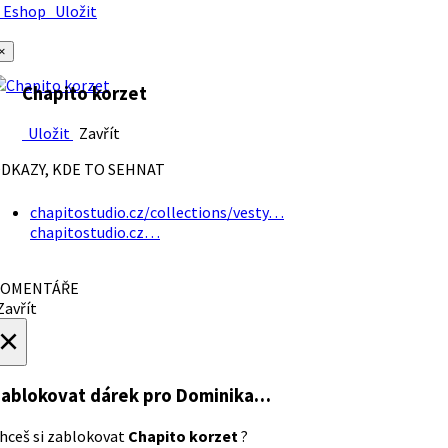
Eshop
Uložit
×
Chapito korzet
Uložit
Zavřít
DKAZY, KDE TO SEHNAT
chapitostudio.cz/collections/vesty…
chapitostudio.cz…
OMENTÁŘE
avřít
×
ablokovat dárek
pro Dominika…
hceš si zablokovat
Chapito korzet
?