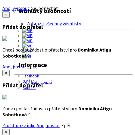
Ano, vyjmout
Ne, ponechat
Wishlisty osobností
×
Zobrazit všechny wishlisty
Přidat do přátel
Chceš poslat žádost o přátelství pro
Dominika Atigu
Sobotková
?
Informace
Ano, poslat
Zpět
×
Facebook
O nás
Podmínky použití
Přidat do přátel
Kontakt
Znovu poslat žádost o přátelství pro
Dominika Atigu
Sobotková
?
Zrušit pozvánku
Ano, poslat
Zpět
×