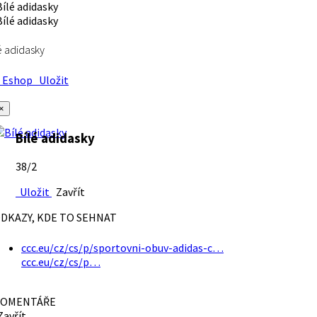
é adidasky
Eshop
Uložit
×
Bílé adidasky
38/2
Uložit
Zavřít
DKAZY, KDE TO SEHNAT
ccc.eu/cz/cs/p/sportovni-obuv-adidas-c…
ccc.eu/cz/cs/p…
OMENTÁŘE
avřít