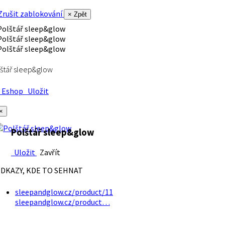
rušit zablokování
× Zpět
štář sleep&glow
Eshop
Uložit
×
Polštář sleep&glow
Uložit
Zavřít
DKAZY, KDE TO SEHNAT
sleepandglow.cz/product/11
sleepandglow.cz/product…