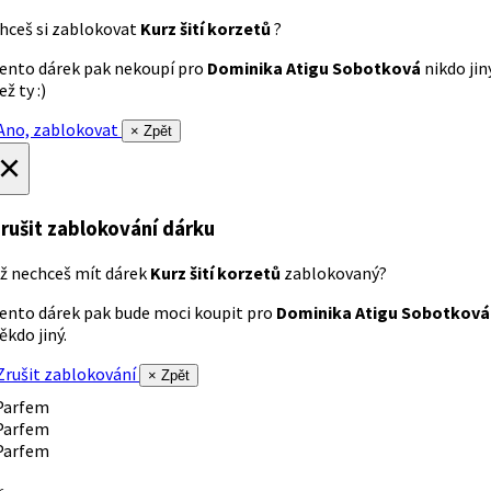
hceš si zablokovat
Kurz šití korzetů
?
ento dárek pak nekoupí pro
Dominika Atigu Sobotková
nikdo jin
ež ty :)
no, zablokovat
× Zpět
×
rušit zablokování dárku
ž nechceš mít dárek
Kurz šití korzetů
zablokovaný?
ento dárek pak bude moci koupit pro
Dominika Atigu Sobotková
ěkdo jiný.
rušit zablokování
× Zpět