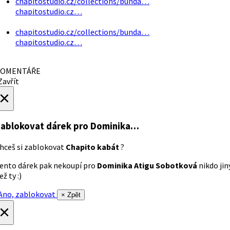
chapitostudio.cz/collections/bunda…
chapitostudio.cz…
chapitostudio.cz/collections/bunda…
chapitostudio.cz…
OMENTÁŘE
avřít
×
ablokovat dárek
pro Dominika…
hceš si zablokovat
Chapito kabát
?
ento dárek pak nekoupí pro
Dominika Atigu Sobotková
nikdo jin
ež ty :)
no, zablokovat
× Zpět
×