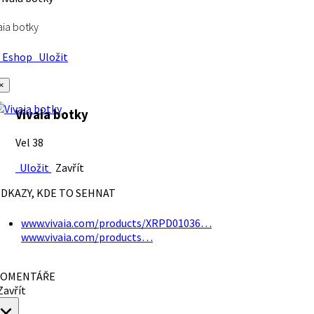
aia botky
Eshop
Uložit
×
Vivaia botky
Vel 38
Uložit
Zavřít
DKAZY, KDE TO SEHNAT
www.vivaia.com/products/XRPD01036…
www.vivaia.com/products…
OMENTÁŘE
avřít
×