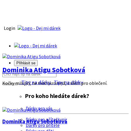
Login
Přihlásit se
Dominika Atigu Sobotková
Tipy na dárky
Tipy na dárky
Kočky milující, ne moc skromná, s vášni pro oblečení.
Pro koho hledáte dárek?
Dárky pro vás
Dárky pro přítelkyni
Dominika Atigu Sobotková
Dárky pro přítele