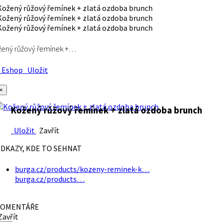
ený růžový řemínek +…
Eshop
Uložit
×
Kožený růžový řemínek + zlatá ozdoba brunch
Uložit
Zavřít
DKAZY, KDE TO SEHNAT
burga.cz/products/kozeny-reminek-k…
burga.cz/products…
OMENTÁŘE
avřít