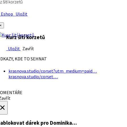
z šití korzetů
Eshop
Uložit
×
Kurz šití korzetů
Uložit
Zavřít
DKAZY, KDE TO SEHNAT
krasnova.studio/corset?utm_medium=paid…
krasnova.studio/corset…
OMENTÁŘE
avřít
×
ablokovat dárek
pro Dominika…