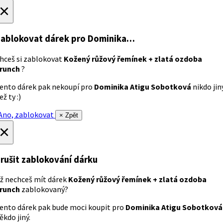
×
ablokovat dárek
pro Dominika…
hceš si zablokovat
Kožený růžový řemínek + zlatá ozdoba
runch
?
ento dárek pak nekoupí pro
Dominika Atigu Sobotková
nikdo jin
ež ty :)
no, zablokovat
× Zpět
×
rušit zablokování dárku
ž nechceš mít dárek
Kožený růžový řemínek + zlatá ozdoba
runch
zablokovaný?
ento dárek pak bude moci koupit pro
Dominika Atigu Sobotková
ěkdo jiný.