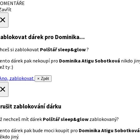
OMENTÁŘE
avřít
×
ablokovat dárek
pro Dominika…
hceš si zablokovat
Polštář sleep&glow
?
ento dárek pak nekoupí pro
Dominika Atigu Sobotková
nikdo jin
ež ty :)
no, zablokovat
× Zpět
×
rušit zablokování dárku
ž nechceš mít dárek
Polštář sleep&glow
zablokovaný?
ento dárek pak bude moci koupit pro
Dominika Atigu Sobotková
ěkdo jiný.