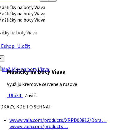
ličky na boty Viava
Eshop
Uložit
×
Mašličky na boty Viava
Využiju kremove cervene a ruzove
Uložit
Zavřít
DKAZY, KDE TO SEHNAT
www.vivaia.com/products/XRPD00812/Dora…
www.vivaia.com/products…