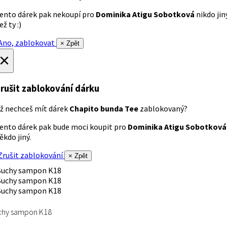
ento dárek pak nekoupí pro
Dominika Atigu Sobotková
nikdo jin
ež ty :)
no, zablokovat
× Zpět
×
rušit zablokování dárku
ž nechceš mít dárek
Chapito bunda Tee
zablokovaný?
ento dárek pak bude moci koupit pro
Dominika Atigu Sobotková
ěkdo jiný.
rušit zablokování
× Zpět
chy sampon K18