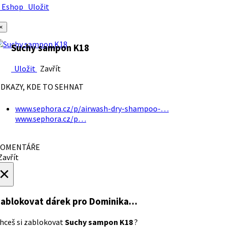
Eshop
Uložit
×
Suchy sampon K18
Uložit
Zavřít
DKAZY, KDE TO SEHNAT
www.sephora.cz/p/airwash-dry-shampoo-…
www.sephora.cz/p…
OMENTÁŘE
avřít
×
ablokovat dárek
pro Dominika…
hceš si zablokovat
Suchy sampon K18
?