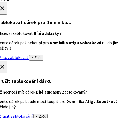
×
ablokovat dárek
pro Dominika…
hceš si zablokovat
Bílé adidasky
?
ento dárek pak nekoupí pro
Dominika Atigu Sobotková
nikdo jin
ež ty :)
no, zablokovat
× Zpět
×
rušit zablokování dárku
ž nechceš mít dárek
Bílé adidasky
zablokovaný?
ento dárek pak bude moci koupit pro
Dominika Atigu Sobotková
ěkdo jiný.
rušit zablokování
× Zpět