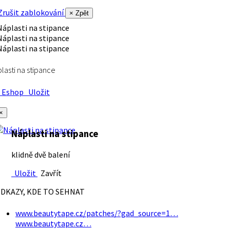
rušit zablokování
× Zpět
lasti na stipance
Eshop
Uložit
×
Náplasti na stipance
klidně dvě balení
Uložit
Zavřít
DKAZY, KDE TO SEHNAT
www.beautytape.cz/patches/?gad_source=1…
www.beautytape.cz…