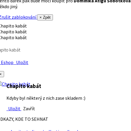
ento dárek pak bude moci koupit pro
Dominika Atigu Sobotková
ěkdo jiný.
rušit zablokování
× Zpět
pito kabát
Eshop
Uložit
×
Chapito kabát
Kdyby byl některý z nich zase skladem :)
Uložit
Zavřít
DKAZY, KDE TO SEHNAT