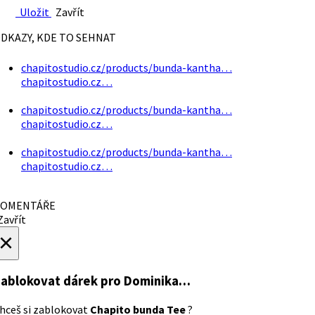
Uložit
Zavřít
DKAZY, KDE TO SEHNAT
chapitostudio.cz/products/bunda-kantha…
chapitostudio.cz…
chapitostudio.cz/products/bunda-kantha…
chapitostudio.cz…
chapitostudio.cz/products/bunda-kantha…
chapitostudio.cz…
OMENTÁŘE
avřít
×
ablokovat dárek
pro Dominika…
hceš si zablokovat
Chapito bunda Tee
?