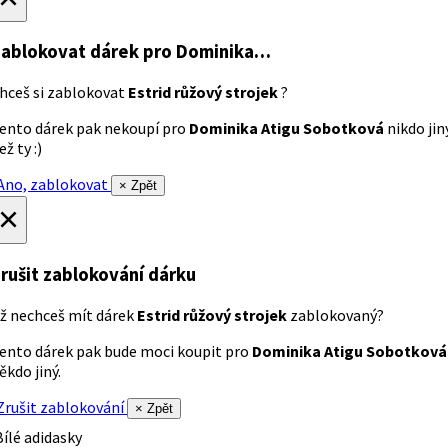
ablokovat dárek
pro Dominika…
hceš si zablokovat
Estrid růžový strojek
?
ento dárek pak nekoupí pro
Dominika Atigu Sobotková
nikdo jin
ež ty :)
no, zablokovat
× Zpět
×
rušit zablokování dárku
ž nechceš mít dárek
Estrid růžový strojek
zablokovaný?
ento dárek pak bude moci koupit pro
Dominika Atigu Sobotková
ěkdo jiný.
rušit zablokování
× Zpět