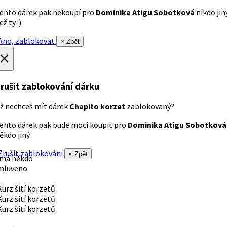
ento dárek pak nekoupí pro
Dominika Atigu Sobotková
nikdo jin
ež ty :)
no, zablokovat
× Zpět
×
rušit zablokování dárku
ž nechceš mít dárek
Chapito korzet
zablokovaný?
ento dárek pak bude moci koupit pro
Dominika Atigu Sobotková
ěkdo jiný.
rušit zablokování
× Zpět
 má někdo
mluveno