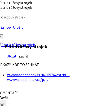
rid růžový strojek
Eshop
Uložit
×
Estrid růžový strojek
Uložit
Zavřít
DKAZY, KDE TO SEHNAT
www.vasobchodak.cz/p/80576/estrid…
www.vasobchodak.cz/p…
OMENTÁŘE
avřít
×