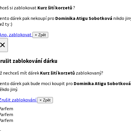
hceš si zablokovat
Kurz šití korzetů
?
ento dárek pak nekoupí pro
Dominika Atigu Sobotková
nikdo jin
ež ty :)
no, zablokovat
× Zpět
×
rušit zablokování dárku
ž nechceš mít dárek
Kurz šití korzetů
zablokovaný?
ento dárek pak bude moci koupit pro
Dominika Atigu Sobotková
ěkdo jiný.
rušit zablokování
× Zpět