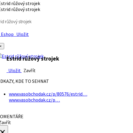
rid růžový strojek
Eshop
Uložit
×
Estrid růžový strojek
Uložit
Zavřít
DKAZY, KDE TO SEHNAT
www.vasobchodak.cz/p/80576/estrid…
www.vasobchodak.cz/p…
OMENTÁŘE
avřít
×