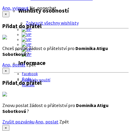
Ano, vyjmout
Ne, ponechat
Wishlisty osobností
×
Zobrazit všechny wishlisty
Přidat do přátel
Chceš poslat žádost o přátelství pro
Dominika Atigu
Sobotková
?
Informace
Ano, poslat
Zpět
×
Facebook
O nás
Podmínky použití
Přidat do přátel
Kontakt
Znovu poslat žádost o přátelství pro
Dominika Atigu
Sobotková
?
Zrušit pozvánku
Ano, poslat
Zpět
×