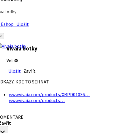
aia botky
Eshop
Uložit
×
Vivaia botky
Vel 38
Uložit
Zavřít
DKAZY, KDE TO SEHNAT
www.vivaia.com/products/XRPD01036…
www.vivaia.com/products…
OMENTÁŘE
avřít
×