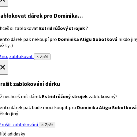
ablokovat dárek
pro Dominika…
hceš si zablokovat
Estrid růžový strojek
?
ento dárek pak nekoupí pro
Dominika Atigu Sobotková
nikdo jin
ež ty :)
no, zablokovat
× Zpět
×
rušit zablokování dárku
ž nechceš mít dárek
Estrid růžový strojek
zablokovaný?
ento dárek pak bude moci koupit pro
Dominika Atigu Sobotková
ěkdo jiný.
rušit zablokování
× Zpět