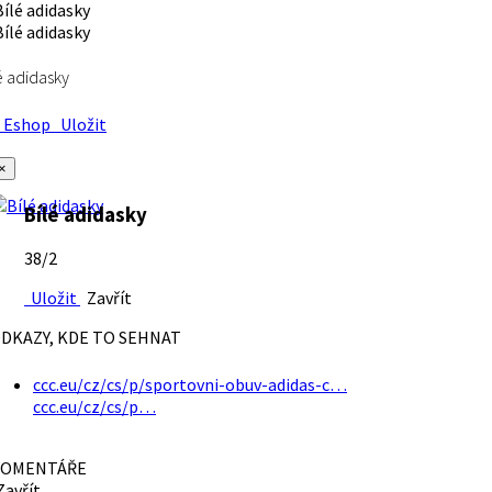
é adidasky
Eshop
Uložit
×
Bílé adidasky
38/2
Uložit
Zavřít
DKAZY, KDE TO SEHNAT
ccc.eu/cz/cs/p/sportovni-obuv-adidas-c…
ccc.eu/cz/cs/p…
OMENTÁŘE
avřít