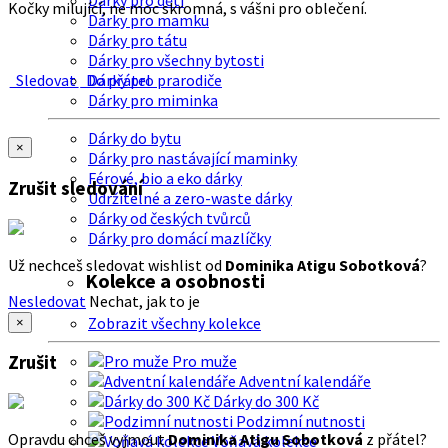
Dárky pro děti
Kočky milující, ne moc skromná, s vášni pro oblečení.
Dárky pro mamku
Dárky pro tátu
Dárky pro všechny bytosti
Sledovat
Do přátel
Dárky pro prarodiče
Dárky pro miminka
Dárky do bytu
×
Dárky pro nastávající maminky
Férové, bio a eko dárky
Zrušit sledování
Udržitelné a zero-waste dárky
Dárky od českých tvůrců
Dárky pro domácí mazlíčky
Už nechceš sledovat wishlist od
Dominika Atigu Sobotková
?
Kolekce a osobnosti
Nesledovat
Nechat, jak to je
Zobrazit všechny kolekce
×
Zrušit
Pro muže
Adventní kalendáře
Dárky do 300 Kč
Podzimní nutnosti
Opravdu chceš vyjmout
Dominika Atigu Sobotková
z přátel?
Voňavá kolekce