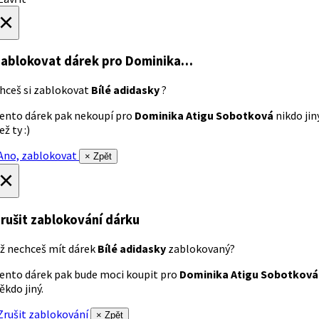
×
ablokovat dárek
pro Dominika…
hceš si zablokovat
Bílé adidasky
?
ento dárek pak nekoupí pro
Dominika Atigu Sobotková
nikdo jin
ež ty :)
no, zablokovat
× Zpět
×
rušit zablokování dárku
ž nechceš mít dárek
Bílé adidasky
zablokovaný?
ento dárek pak bude moci koupit pro
Dominika Atigu Sobotková
ěkdo jiný.
rušit zablokování
× Zpět