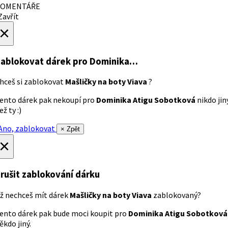
OMENTÁŘE
avřít
×
ablokovat dárek
pro Dominika…
hceš si zablokovat
Mašličky na boty Viava
?
ento dárek pak nekoupí pro
Dominika Atigu Sobotková
nikdo jin
ež ty :)
no, zablokovat
× Zpět
×
rušit zablokování dárku
ž nechceš mít dárek
Mašličky na boty Viava
zablokovaný?
ento dárek pak bude moci koupit pro
Dominika Atigu Sobotková
ěkdo jiný.