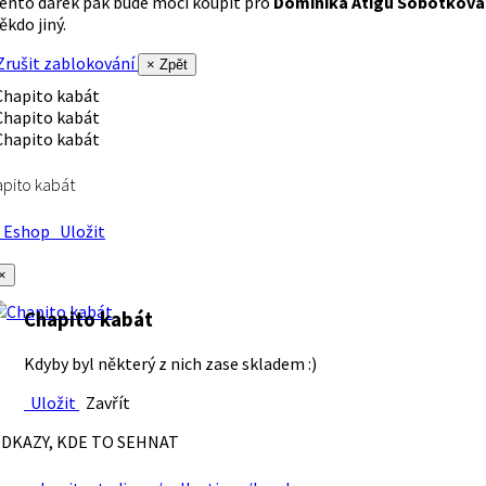
ento dárek pak bude moci koupit pro
Dominika Atigu Sobotková
ěkdo jiný.
rušit zablokování
× Zpět
pito kabát
Eshop
Uložit
×
Chapito kabát
Kdyby byl některý z nich zase skladem :)
Uložit
Zavřít
DKAZY, KDE TO SEHNAT