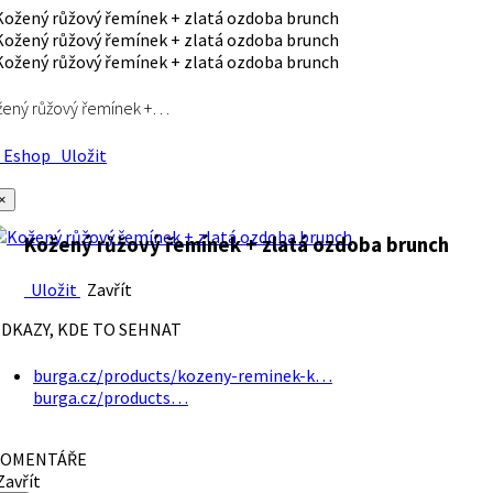
ený růžový řemínek +…
Eshop
Uložit
×
Kožený růžový řemínek + zlatá ozdoba brunch
Uložit
Zavřít
DKAZY, KDE TO SEHNAT
burga.cz/products/kozeny-reminek-k…
burga.cz/products…
OMENTÁŘE
avřít