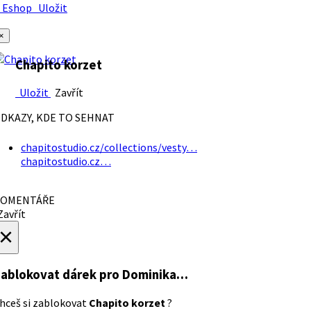
Eshop
Uložit
×
Chapito korzet
Uložit
Zavřít
DKAZY, KDE TO SEHNAT
chapitostudio.cz/collections/vesty…
chapitostudio.cz…
OMENTÁŘE
avřít
×
ablokovat dárek
pro Dominika…
hceš si zablokovat
Chapito korzet
?