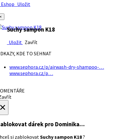
Eshop
Uložit
×
Suchy sampon K18
Uložit
Zavřít
DKAZY, KDE TO SEHNAT
www.sephora.cz/p/airwash-dry-shampoo-…
www.sephora.cz/p…
OMENTÁŘE
avřít
×
ablokovat dárek
pro Dominika…
hceš si zablokovat
Suchy sampon K18
?