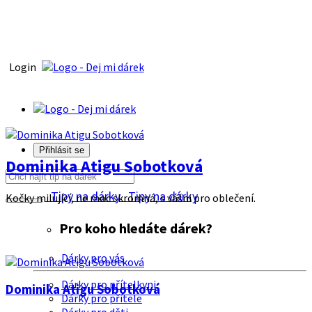
Login
Přihlásit se
Dominika Atigu Sobotková
Tipy na dárky
Tipy na dárky
Kočky milující, ne moc skromná, s vášni pro oblečení.
Pro koho hledáte dárek?
Dárky pro vás
Dárky pro přítelkyni
Dominika Atigu Sobotková
Dárky pro přítele