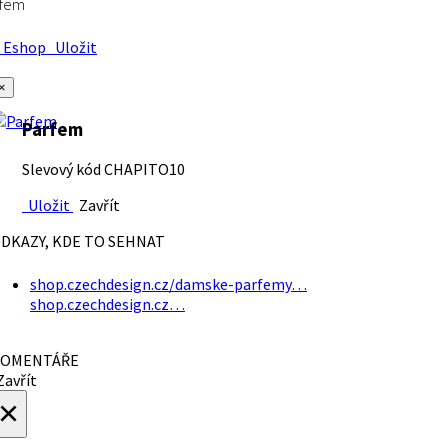
rfem
Eshop
Uložit
×
Parfem
Slevový kód CHAPITO10
Uložit
Zavřít
DKAZY, KDE TO SEHNAT
shop.czechdesign.cz/damske-parfemy…
shop.czechdesign.cz…
OMENTÁŘE
avřít
×