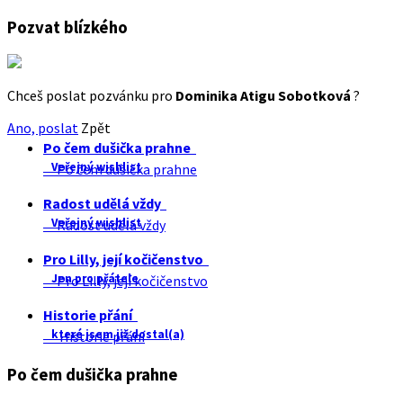
Pozvat blízkého
Chceš poslat pozvánku pro
Dominika Atigu Sobotková
?
Ano, poslat
Zpět
Po čem dušička prahne
Veřejný wishlist
Po čem dušička prahne
Radost udělá vždy
Veřejný wishlist
Radost udělá vždy
Pro Lilly, její kočičenstvo
Jen pro přátele
Pro Lilly, její kočičenstvo
Historie přání
které jsem již dostal(a)
Historie přání
Po čem dušička prahne