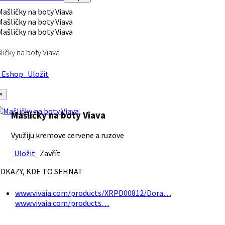
ličky na boty Viava
Eshop
Uložit
×
Mašličky na boty Viava
Využiju kremove cervene a ruzove
Uložit
Zavřít
DKAZY, KDE TO SEHNAT
www.vivaia.com/products/XRPD00812/Dora…
www.vivaia.com/products…