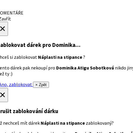
OMENTÁŘE
avřít
×
ablokovat dárek
pro Dominika…
hceš si zablokovat
Náplasti na stipance
?
ento dárek pak nekoupí pro
Dominika Atigu Sobotková
nikdo jin
ež ty :)
no, zablokovat
× Zpět
×
rušit zablokování dárku
ž nechceš mít dárek
Náplasti na stipance
zablokovaný?