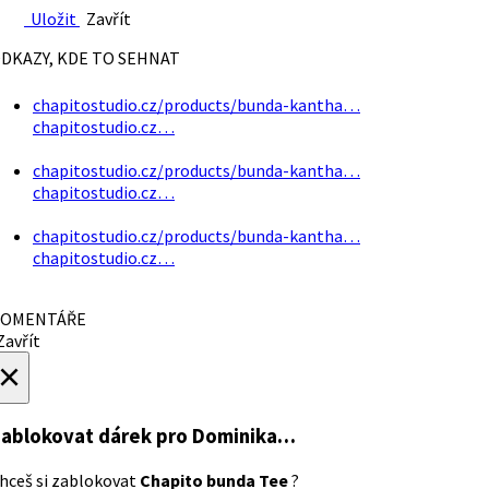
Uložit
Zavřít
DKAZY, KDE TO SEHNAT
chapitostudio.cz/products/bunda-kantha…
chapitostudio.cz…
chapitostudio.cz/products/bunda-kantha…
chapitostudio.cz…
chapitostudio.cz/products/bunda-kantha…
chapitostudio.cz…
OMENTÁŘE
avřít
×
ablokovat dárek
pro Dominika…
hceš si zablokovat
Chapito bunda Tee
?