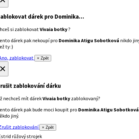
ablokovat dárek
pro Dominika…
hceš si zablokovat
Vivaia botky
?
ento dárek pak nekoupí pro
Dominika Atigu Sobotková
nikdo jin
ež ty :)
no, zablokovat
× Zpět
×
rušit zablokování dárku
ž nechceš mít dárek
Vivaia botky
zablokovaný?
ento dárek pak bude moci koupit pro
Dominika Atigu Sobotková
ěkdo jiný.
rušit zablokování
× Zpět