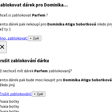
ablokovat dárek
pro Dominika…
hceš si zablokovat
Parfem
?
ento dárek pak nekoupí pro
Dominika Atigu Sobotková
nikdo jin
ež ty :)
no, zablokovat
× Zpět
×
rušit zablokování dárku
ž nechceš mít dárek
Parfem
zablokovaný?
ento dárek pak bude moci koupit pro
Dominika Atigu Sobotková
ěkdo jiný.
rušit zablokování
× Zpět