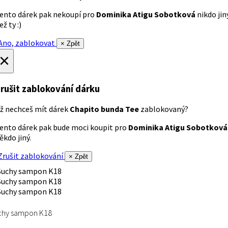
ento dárek pak nekoupí pro
Dominika Atigu Sobotková
nikdo jin
ež ty :)
no, zablokovat
× Zpět
×
rušit zablokování dárku
ž nechceš mít dárek
Chapito bunda Tee
zablokovaný?
ento dárek pak bude moci koupit pro
Dominika Atigu Sobotková
ěkdo jiný.
rušit zablokování
× Zpět
chy sampon K18