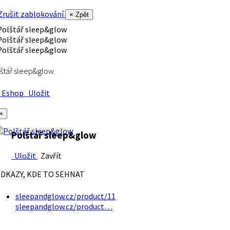
rušit zablokování
× Zpět
štář sleep&glow
Eshop
Uložit
×
Polštář sleep&glow
Uložit
Zavřít
DKAZY, KDE TO SEHNAT
sleepandglow.cz/product/11
sleepandglow.cz/product…