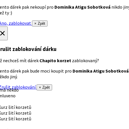
ento dárek pak nekoupí pro
Dominika Atigu Sobotková
nikdo jin
ež ty :)
no, zablokovat
× Zpět
×
rušit zablokování dárku
ž nechceš mít dárek
Chapito korzet
zablokovaný?
ento dárek pak bude moci koupit pro
Dominika Atigu Sobotková
ěkdo jiný.
rušit zablokování
× Zpět
 má někdo
mluveno