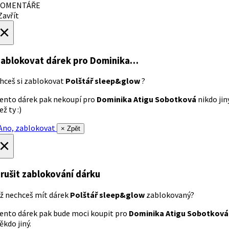
OMENTÁŘE
avřít
×
ablokovat dárek
pro Dominika…
hceš si zablokovat
Polštář sleep&glow
?
ento dárek pak nekoupí pro
Dominika Atigu Sobotková
nikdo jin
ež ty :)
no, zablokovat
× Zpět
×
rušit zablokování dárku
ž nechceš mít dárek
Polštář sleep&glow
zablokovaný?
ento dárek pak bude moci koupit pro
Dominika Atigu Sobotková
ěkdo jiný.