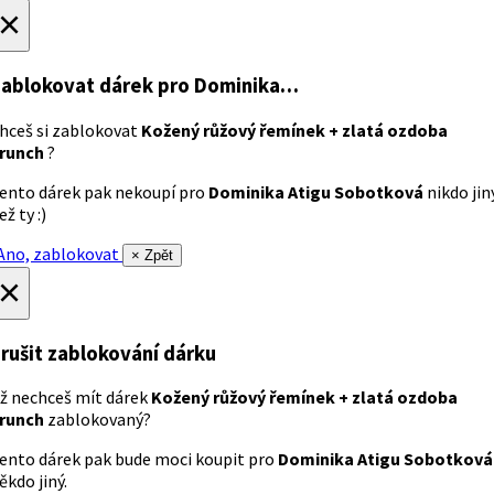
×
ablokovat dárek
pro Dominika…
hceš si zablokovat
Kožený růžový řemínek + zlatá ozdoba
runch
?
ento dárek pak nekoupí pro
Dominika Atigu Sobotková
nikdo jin
ež ty :)
no, zablokovat
× Zpět
×
rušit zablokování dárku
ž nechceš mít dárek
Kožený růžový řemínek + zlatá ozdoba
runch
zablokovaný?
ento dárek pak bude moci koupit pro
Dominika Atigu Sobotková
ěkdo jiný.