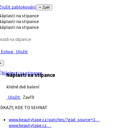
rušit zablokování
× Zpět
lasti na stipance
Eshop
Uložit
×
Náplasti na stipance
klidně dvě balení
Uložit
Zavřít
DKAZY, KDE TO SEHNAT
www.beautytape.cz/patches/?gad_source=1…
www.beautytape.cz…