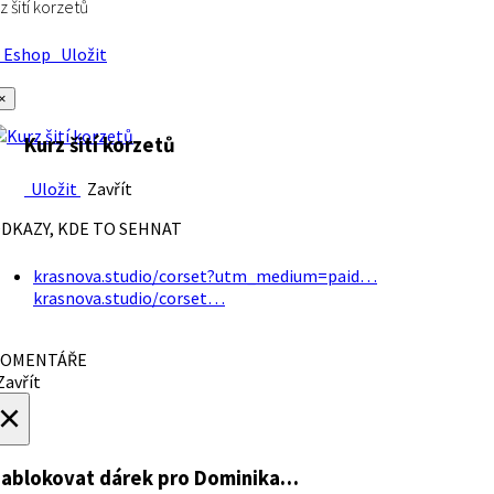
z šití korzetů
Eshop
Uložit
×
Kurz šití korzetů
Uložit
Zavřít
DKAZY, KDE TO SEHNAT
krasnova.studio/corset?utm_medium=paid…
krasnova.studio/corset…
OMENTÁŘE
avřít
×
ablokovat dárek
pro Dominika…