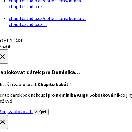
chapitostudio.cz/collections/bunda…
chapitostudio.cz…
chapitostudio.cz/collections/bunda…
chapitostudio.cz…
OMENTÁŘE
avřít
×
ablokovat dárek
pro Dominika…
hceš si zablokovat
Chapito kabát
?
ento dárek pak nekoupí pro
Dominika Atigu Sobotková
nikdo jin
ež ty :)
no, zablokovat
× Zpět
×