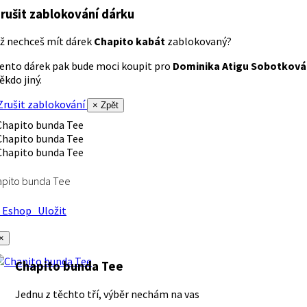
rušit zablokování dárku
ž nechceš mít dárek
Chapito kabát
zablokovaný?
ento dárek pak bude moci koupit pro
Dominika Atigu Sobotková
ěkdo jiný.
rušit zablokování
× Zpět
apito bunda Tee
Eshop
Uložit
×
Chapito bunda Tee
Jednu z těchto tří, výběr nechám na vas