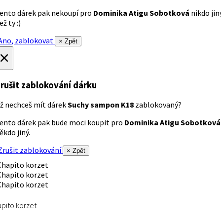
ento dárek pak nekoupí pro
Dominika Atigu Sobotková
nikdo jin
ež ty :)
no, zablokovat
× Zpět
×
rušit zablokování dárku
ž nechceš mít dárek
Suchy sampon K18
zablokovaný?
ento dárek pak bude moci koupit pro
Dominika Atigu Sobotková
ěkdo jiný.
rušit zablokování
× Zpět
pito korzet