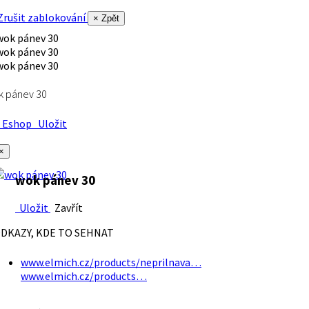
rušit zablokování
× Zpět
k pánev 30
Eshop
Uložit
×
wok pánev 30
Uložit
Zavřít
DKAZY, KDE TO SEHNAT
www.elmich.cz/products/neprilnava…
www.elmich.cz/products…