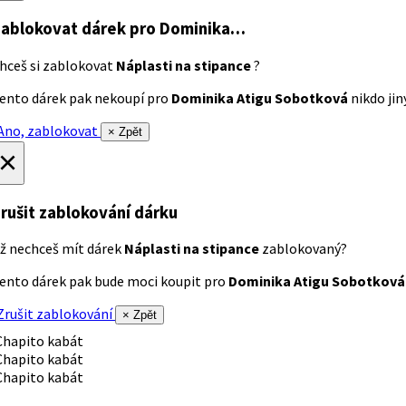
ablokovat dárek
pro Dominika…
hceš si zablokovat
Náplasti na stipance
?
ento dárek pak nekoupí pro
Dominika Atigu Sobotková
nikdo jiný
no, zablokovat
× Zpět
×
rušit zablokování dárku
ž nechceš mít dárek
Náplasti na stipance
zablokovaný?
ento dárek pak bude moci koupit pro
Dominika Atigu Sobotková
rušit zablokování
× Zpět