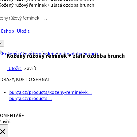
ený růžový řemínek +…
Eshop
Uložit
×
Kožený růžový řemínek + zlatá ozdoba brunch
Uložit
Zavřít
DKAZY, KDE TO SEHNAT
burga.cz/products/kozeny-reminek-k…
burga.cz/products…
OMENTÁŘE
avřít
×