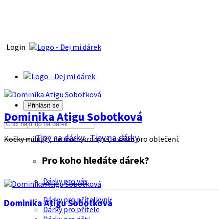
Login
Přihlásit se
Dominika Atigu Sobotková
Tipy na dárky
Tipy na dárky
Kočky milující, ne moc skromná, s vášni pro oblečení.
Pro koho hledáte dárek?
Dárky pro vás
Dárky pro přítelkyni
Dominika Atigu Sobotková
Dárky pro přítele