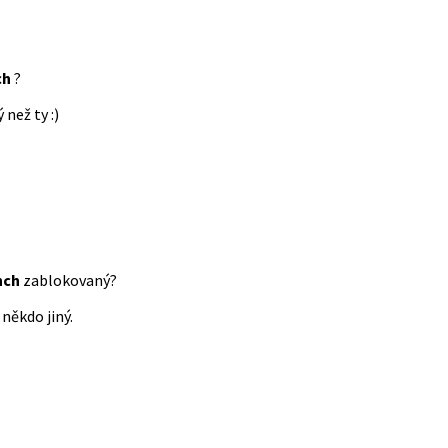
ch
?
 než ty :)
nch
zablokovaný?
někdo jiný.