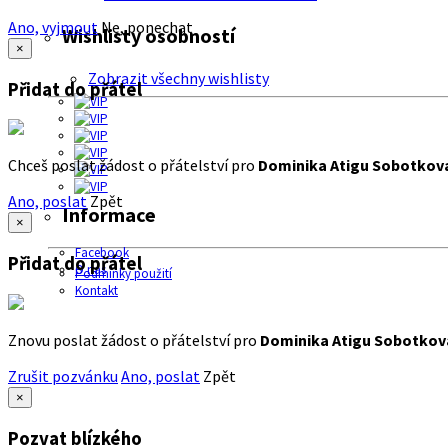
Ano, vyjmout
Ne, ponechat
Wishlisty osobností
×
Zobrazit všechny wishlisty
Přidat do přátel
Chceš poslat žádost o přátelství pro
Dominika Atigu Sobotkov
Ano, poslat
Zpět
Informace
×
Facebook
Přidat do přátel
O nás
Podmínky použití
Kontakt
Znovu poslat žádost o přátelství pro
Dominika Atigu Sobotkov
Zrušit pozvánku
Ano, poslat
Zpět
×
Pozvat blízkého