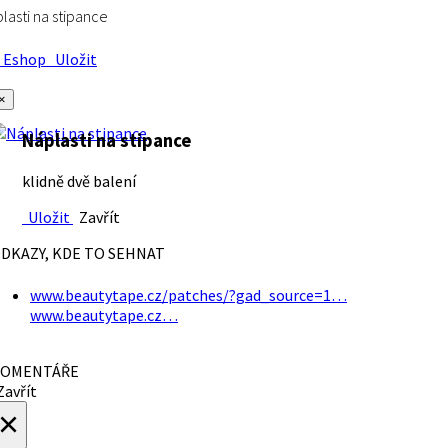
lasti na stipance
Eshop
Uložit
×
Náplasti na stipance
klidně dvě balení
Uložit
Zavřít
DKAZY, KDE TO SEHNAT
www.beautytape.cz/patches/?gad_source=1…
www.beautytape.cz…
OMENTÁŘE
avřít
×