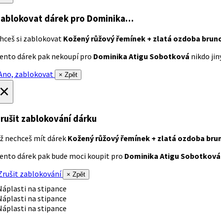
ablokovat dárek
pro Dominika…
hceš si zablokovat
Kožený růžový řemínek + zlatá ozdoba brun
ento dárek pak nekoupí pro
Dominika Atigu Sobotková
nikdo jiný
no, zablokovat
× Zpět
×
rušit zablokování dárku
ž nechceš mít dárek
Kožený růžový řemínek + zlatá ozdoba bru
ento dárek pak bude moci koupit pro
Dominika Atigu Sobotková
rušit zablokování
× Zpět