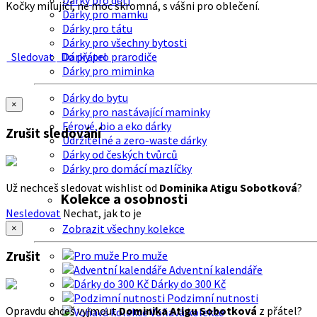
Dárky pro děti
Kočky milující, ne moc skromná, s vášni pro oblečení.
Dárky pro mamku
Dárky pro tátu
Dárky pro všechny bytosti
Sledovat
Do přátel
Dárky pro prarodiče
Dárky pro miminka
Dárky do bytu
×
Dárky pro nastávající maminky
Férové, bio a eko dárky
Zrušit sledování
Udržitelné a zero-waste dárky
Dárky od českých tvůrců
Dárky pro domácí mazlíčky
Už nechceš sledovat wishlist od
Dominika Atigu Sobotková
?
Kolekce a osobnosti
Nesledovat
Nechat, jak to je
Zobrazit všechny kolekce
×
Zrušit
Pro muže
Adventní kalendáře
Dárky do 300 Kč
Podzimní nutnosti
Opravdu chceš vyjmout
Dominika Atigu Sobotková
z přátel?
Voňavá kolekce