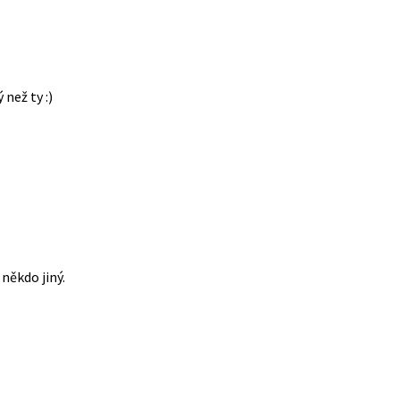
 než ty :)
někdo jiný.