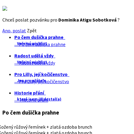
Chceš poslat pozvánku pro
Dominika Atigu Sobotková
?
Ano, poslat
Zpět
Po čem dušička prahne
Veřejný wishlist
Po čem dušička prahne
Radost udělá vždy
Veřejný wishlist
Radost udělá vždy
Pro Lilly, její kočičenstvo
Jen pro přátele
Pro Lilly, její kočičenstvo
Historie přání
které jsem již dostal(a)
Historie přání
Po čem dušička prahne