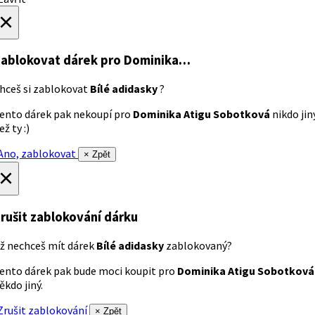
×
ablokovat dárek
pro Dominika…
hceš si zablokovat
Bílé adidasky
?
ento dárek pak nekoupí pro
Dominika Atigu Sobotková
nikdo jin
ež ty :)
no, zablokovat
× Zpět
×
rušit zablokování dárku
ž nechceš mít dárek
Bílé adidasky
zablokovaný?
ento dárek pak bude moci koupit pro
Dominika Atigu Sobotková
ěkdo jiný.
rušit zablokování
× Zpět