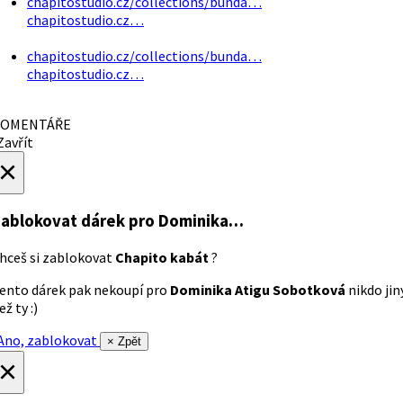
chapitostudio.cz/collections/bunda…
chapitostudio.cz…
chapitostudio.cz/collections/bunda…
chapitostudio.cz…
OMENTÁŘE
avřít
×
ablokovat dárek
pro Dominika…
hceš si zablokovat
Chapito kabát
?
ento dárek pak nekoupí pro
Dominika Atigu Sobotková
nikdo jin
ež ty :)
no, zablokovat
× Zpět
×