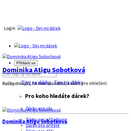
Login
Přihlásit se
Dominika Atigu Sobotková
Tipy na dárky
Tipy na dárky
Kočky milující, ne moc skromná, s vášni pro oblečení.
Pro koho hledáte dárek?
Dárky pro vás
Dárky pro přítelkyni
Dominika Atigu Sobotková
Dárky pro přítele