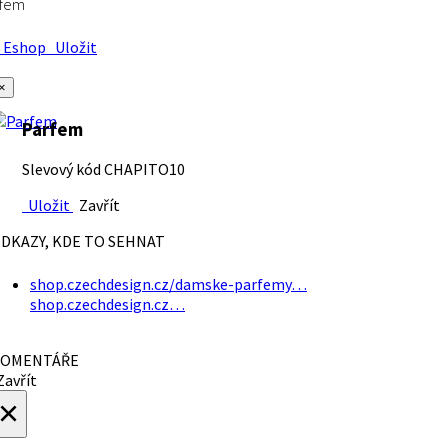
rfem
Eshop
Uložit
×
Parfem
Slevový kód CHAPITO10
Uložit
Zavřít
DKAZY, KDE TO SEHNAT
shop.czechdesign.cz/damske-parfemy…
shop.czechdesign.cz…
OMENTÁŘE
avřít
×