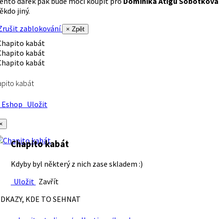
ento dárek pak bude moci koupit pro
Dominika Atigu Sobotková
ěkdo jiný.
rušit zablokování
× Zpět
pito kabát
Eshop
Uložit
×
Chapito kabát
Kdyby byl některý z nich zase skladem :)
Uložit
Zavřít
DKAZY, KDE TO SEHNAT