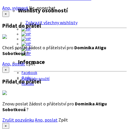
Ano, vyjmout
Ne, ponechat
Wishlisty osobností
×
Zobrazit všechny wishlisty
Přidat do přátel
Chceš poslat žádost o přátelství pro
Dominika Atigu
Sobotková
?
Informace
Ano, poslat
Zpět
×
Facebook
O nás
Podmínky použití
Přidat do přátel
Kontakt
Znovu poslat žádost o přátelství pro
Dominika Atigu
Sobotková
?
Zrušit pozvánku
Ano, poslat
Zpět
×