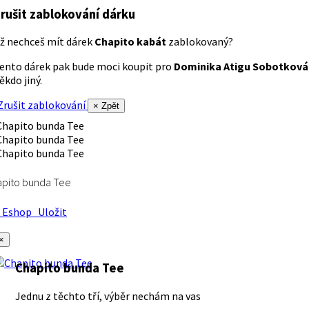
rušit zablokování dárku
ž nechceš mít dárek
Chapito kabát
zablokovaný?
ento dárek pak bude moci koupit pro
Dominika Atigu Sobotková
ěkdo jiný.
rušit zablokování
× Zpět
apito bunda Tee
Eshop
Uložit
×
Chapito bunda Tee
Jednu z těchto tří, výběr nechám na vas