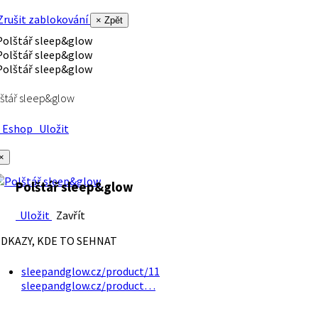
rušit zablokování
× Zpět
štář sleep&glow
Eshop
Uložit
×
Polštář sleep&glow
Uložit
Zavřít
DKAZY, KDE TO SEHNAT
sleepandglow.cz/product/11
sleepandglow.cz/product…