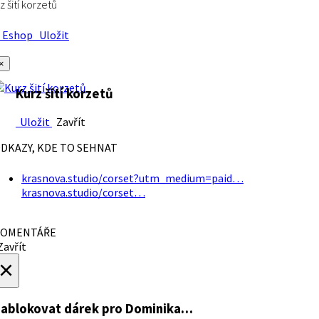
z šití korzetů
Eshop
Uložit
×
Kurz šití korzetů
Uložit
Zavřít
DKAZY, KDE TO SEHNAT
krasnova.studio/corset?utm_medium=paid…
krasnova.studio/corset…
OMENTÁŘE
avřít
×
ablokovat dárek
pro Dominika…