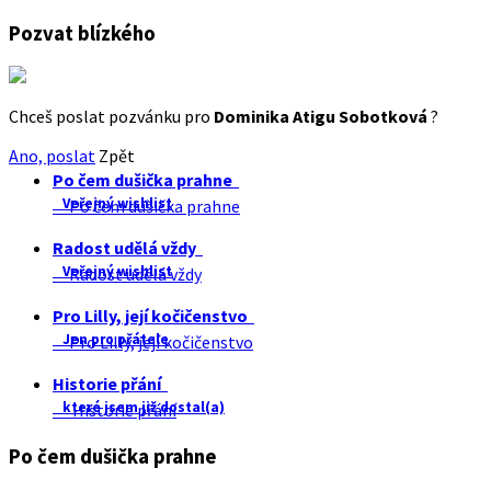
Pozvat blízkého
Chceš poslat pozvánku pro
Dominika Atigu Sobotková
?
Ano, poslat
Zpět
Po čem dušička prahne
Veřejný wishlist
Po čem dušička prahne
Radost udělá vždy
Veřejný wishlist
Radost udělá vždy
Pro Lilly, její kočičenstvo
Jen pro přátele
Pro Lilly, její kočičenstvo
Historie přání
které jsem již dostal(a)
Historie přání
Po čem dušička prahne