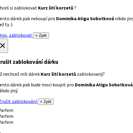
hceš si zablokovat
Kurz šití korzetů
?
ento dárek pak nekoupí pro
Dominika Atigu Sobotková
nikdo jin
ež ty :)
no, zablokovat
× Zpět
×
rušit zablokování dárku
ž nechceš mít dárek
Kurz šití korzetů
zablokovaný?
ento dárek pak bude moci koupit pro
Dominika Atigu Sobotková
ěkdo jiný.
rušit zablokování
× Zpět