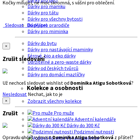
Dárky pro děti
Kočky milující, ne moc skromná, s vášni pro oblečení.
Dárky pro mamku
Dárky pro tátu
Dárky pro všechny bytosti
Sledovat
Do přátel
Dárky pro prarodiče
Dárky pro miminka
Dárky do bytu
×
Dárky pro nastávající maminky
Férové, bio a eko dárky
Zrušit sledování
Udržitelné a zero-waste dárky
Dárky od českých tvůrců
Dárky pro domácí mazlíčky
Už nechceš sledovat wishlist od
Dominika Atigu Sobotková
?
Kolekce a osobnosti
Nesledovat
Nechat, jak to je
Zobrazit všechny kolekce
×
Zrušit
Pro muže
Adventní kalendáře
Dárky do 300 Kč
Podzimní nutnosti
Opravdu chceš vyjmout
Dominika Atigu Sobotková
z přátel?
Voňavá kolekce