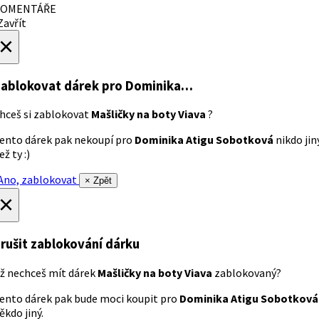
OMENTÁŘE
avřít
×
ablokovat dárek
pro Dominika…
hceš si zablokovat
Mašličky na boty Viava
?
ento dárek pak nekoupí pro
Dominika Atigu Sobotková
nikdo jin
ež ty :)
no, zablokovat
× Zpět
×
rušit zablokování dárku
ž nechceš mít dárek
Mašličky na boty Viava
zablokovaný?
ento dárek pak bude moci koupit pro
Dominika Atigu Sobotková
ěkdo jiný.