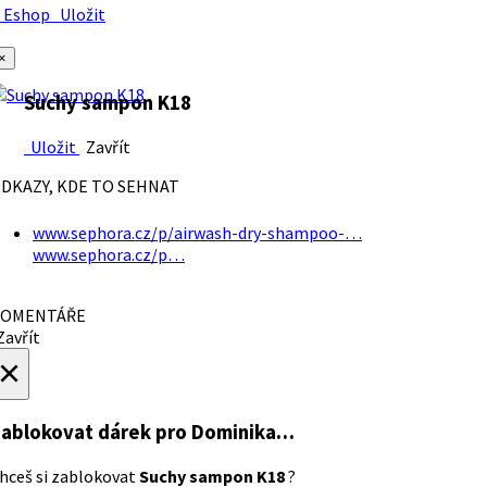
Eshop
Uložit
×
Suchy sampon K18
Uložit
Zavřít
DKAZY, KDE TO SEHNAT
www.sephora.cz/p/airwash-dry-shampoo-…
www.sephora.cz/p…
OMENTÁŘE
avřít
×
ablokovat dárek
pro Dominika…
hceš si zablokovat
Suchy sampon K18
?