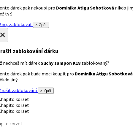
ento dárek pak nekoupí pro
Dominika Atigu Sobotková
nikdo jin
ež ty :)
no, zablokovat
× Zpět
×
rušit zablokování dárku
ž nechceš mít dárek
Suchy sampon K18
zablokovaný?
ento dárek pak bude moci koupit pro
Dominika Atigu Sobotková
ěkdo jiný.
rušit zablokování
× Zpět
pito korzet