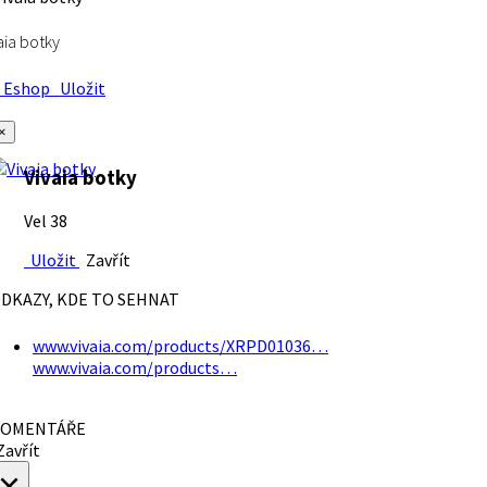
aia botky
Eshop
Uložit
×
Vivaia botky
Vel 38
Uložit
Zavřít
DKAZY, KDE TO SEHNAT
www.vivaia.com/products/XRPD01036…
www.vivaia.com/products…
OMENTÁŘE
avřít
×