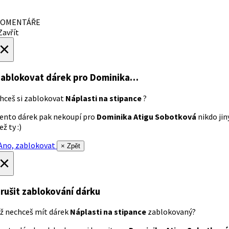
OMENTÁŘE
avřít
×
ablokovat dárek
pro Dominika…
hceš si zablokovat
Náplasti na stipance
?
ento dárek pak nekoupí pro
Dominika Atigu Sobotková
nikdo jin
ež ty :)
no, zablokovat
× Zpět
×
rušit zablokování dárku
ž nechceš mít dárek
Náplasti na stipance
zablokovaný?