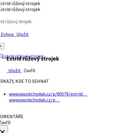
rid růžový strojek
Eshop
Uložit
×
Estrid růžový strojek
Uložit
Zavřít
DKAZY, KDE TO SEHNAT
www.vasobchodak.cz/p/80576/estrid…
www.vasobchodak.cz/p…
OMENTÁŘE
avřít
×