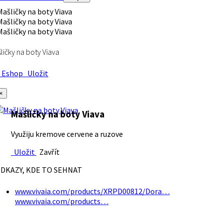
ličky na boty Viava
Eshop
Uložit
×
Mašličky na boty Viava
Využiju kremove cervene a ruzove
Uložit
Zavřít
DKAZY, KDE TO SEHNAT
www.vivaia.com/products/XRPD00812/Dora…
www.vivaia.com/products…