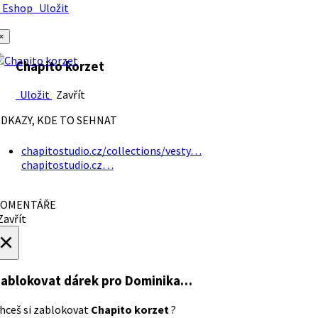
Eshop
Uložit
×
Chapito korzet
Uložit
Zavřít
DKAZY, KDE TO SEHNAT
chapitostudio.cz/collections/vesty…
chapitostudio.cz…
OMENTÁŘE
avřít
×
ablokovat dárek
pro Dominika…
hceš si zablokovat
Chapito korzet
?