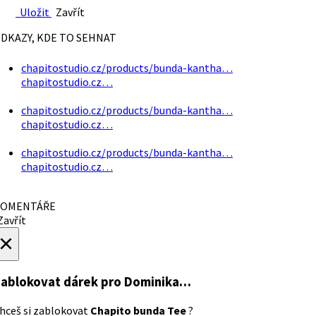
Uložit
Zavřít
DKAZY, KDE TO SEHNAT
chapitostudio.cz/products/bunda-kantha…
chapitostudio.cz…
chapitostudio.cz/products/bunda-kantha…
chapitostudio.cz…
chapitostudio.cz/products/bunda-kantha…
chapitostudio.cz…
OMENTÁŘE
avřít
×
ablokovat dárek
pro Dominika…
hceš si zablokovat
Chapito bunda Tee
?