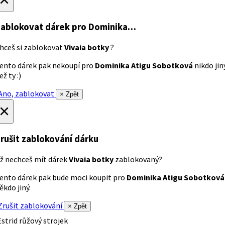
ablokovat dárek
pro Dominika…
hceš si zablokovat
Vivaia botky
?
ento dárek pak nekoupí pro
Dominika Atigu Sobotková
nikdo jin
ež ty :)
no, zablokovat
× Zpět
×
rušit zablokování dárku
ž nechceš mít dárek
Vivaia botky
zablokovaný?
ento dárek pak bude moci koupit pro
Dominika Atigu Sobotková
ěkdo jiný.
rušit zablokování
× Zpět