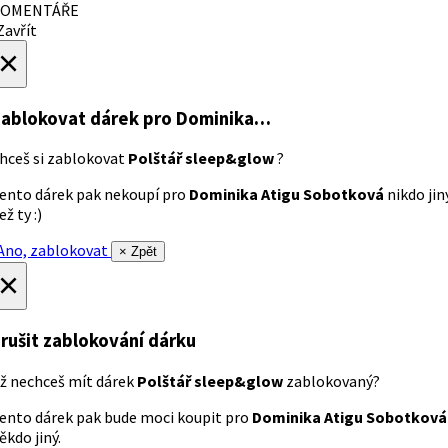
OMENTÁŘE
avřít
×
ablokovat dárek
pro Dominika…
hceš si zablokovat
Polštář sleep&glow
?
ento dárek pak nekoupí pro
Dominika Atigu Sobotková
nikdo jin
ež ty :)
no, zablokovat
× Zpět
×
rušit zablokování dárku
ž nechceš mít dárek
Polštář sleep&glow
zablokovaný?
ento dárek pak bude moci koupit pro
Dominika Atigu Sobotková
ěkdo jiný.