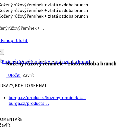
ený růžový řemínek +…
Eshop
Uložit
×
Kožený růžový řemínek + zlatá ozdoba brunch
Uložit
Zavřít
DKAZY, KDE TO SEHNAT
burga.cz/products/kozeny-reminek-k…
burga.cz/products…
OMENTÁŘE
avřít