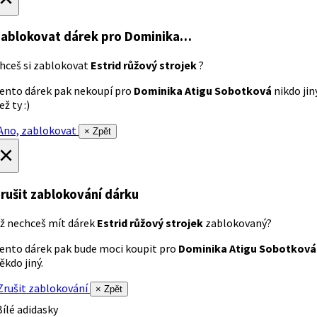
ablokovat dárek
pro Dominika…
hceš si zablokovat
Estrid růžový strojek
?
ento dárek pak nekoupí pro
Dominika Atigu Sobotková
nikdo jin
ež ty :)
no, zablokovat
× Zpět
×
rušit zablokování dárku
ž nechceš mít dárek
Estrid růžový strojek
zablokovaný?
ento dárek pak bude moci koupit pro
Dominika Atigu Sobotková
ěkdo jiný.
rušit zablokování
× Zpět