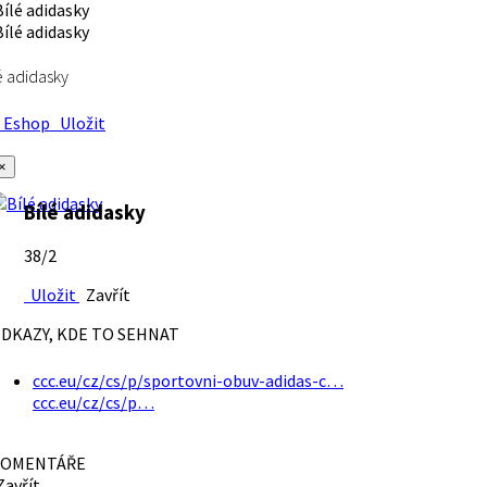
é adidasky
Eshop
Uložit
×
Bílé adidasky
38/2
Uložit
Zavřít
DKAZY, KDE TO SEHNAT
ccc.eu/cz/cs/p/sportovni-obuv-adidas-c…
ccc.eu/cz/cs/p…
OMENTÁŘE
avřít