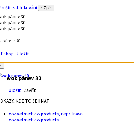
rušit zablokování
× Zpět
k pánev 30
Eshop
Uložit
×
wok pánev 30
Uložit
Zavřít
DKAZY, KDE TO SEHNAT
www.elmich.cz/products/neprilnava…
www.elmich.cz/products…