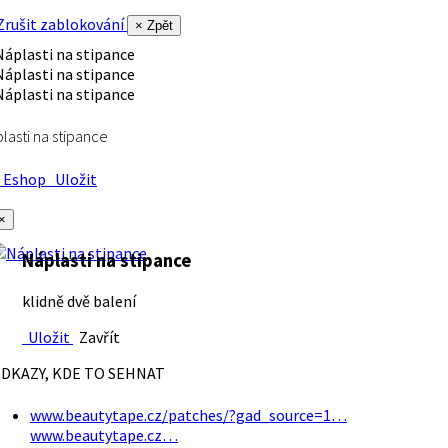
rušit zablokování
× Zpět
lasti na stipance
Eshop
Uložit
×
Náplasti na stipance
klidně dvě balení
Uložit
Zavřít
DKAZY, KDE TO SEHNAT
www.beautytape.cz/patches/?gad_source=1…
www.beautytape.cz…