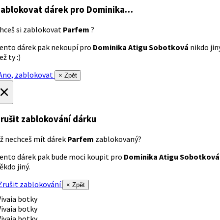
ablokovat dárek
pro Dominika…
hceš si zablokovat
Parfem
?
ento dárek pak nekoupí pro
Dominika Atigu Sobotková
nikdo jin
ež ty :)
no, zablokovat
× Zpět
×
rušit zablokování dárku
ž nechceš mít dárek
Parfem
zablokovaný?
ento dárek pak bude moci koupit pro
Dominika Atigu Sobotková
ěkdo jiný.
rušit zablokování
× Zpět