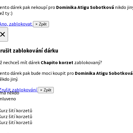
ento dárek pak nekoupí pro
Dominika Atigu Sobotková
nikdo jin
ež ty :)
no, zablokovat
× Zpět
×
rušit zablokování dárku
ž nechceš mít dárek
Chapito korzet
zablokovaný?
ento dárek pak bude moci koupit pro
Dominika Atigu Sobotková
ěkdo jiný.
rušit zablokování
× Zpět
 má někdo
mluveno