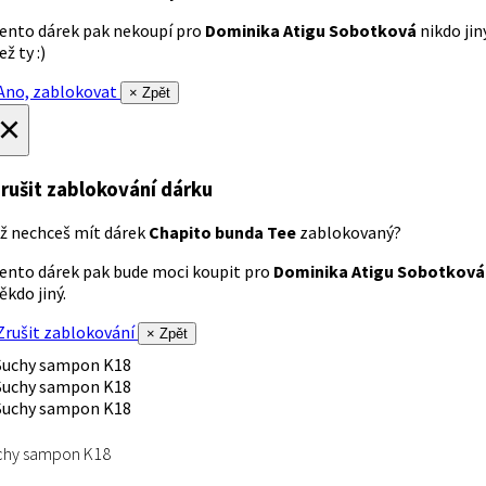
ento dárek pak nekoupí pro
Dominika Atigu Sobotková
nikdo jin
ež ty :)
no, zablokovat
× Zpět
×
rušit zablokování dárku
ž nechceš mít dárek
Chapito bunda Tee
zablokovaný?
ento dárek pak bude moci koupit pro
Dominika Atigu Sobotková
ěkdo jiný.
rušit zablokování
× Zpět
chy sampon K18