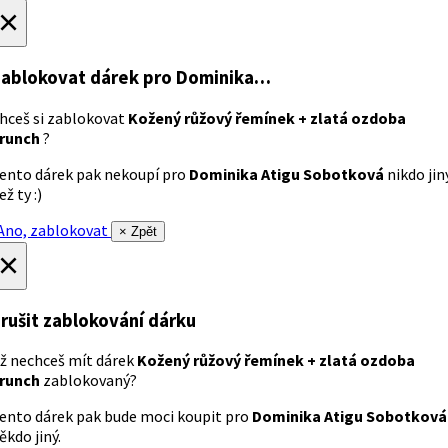
×
ablokovat dárek
pro Dominika…
hceš si zablokovat
Kožený růžový řemínek + zlatá ozdoba
runch
?
ento dárek pak nekoupí pro
Dominika Atigu Sobotková
nikdo jin
ež ty :)
no, zablokovat
× Zpět
×
rušit zablokování dárku
ž nechceš mít dárek
Kožený růžový řemínek + zlatá ozdoba
runch
zablokovaný?
ento dárek pak bude moci koupit pro
Dominika Atigu Sobotková
ěkdo jiný.