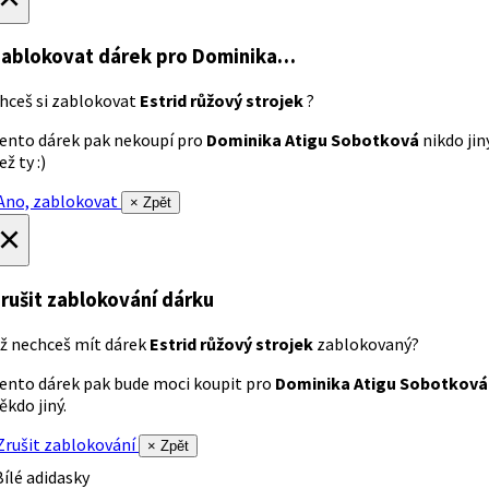
ablokovat dárek
pro Dominika…
hceš si zablokovat
Estrid růžový strojek
?
ento dárek pak nekoupí pro
Dominika Atigu Sobotková
nikdo jin
ež ty :)
no, zablokovat
× Zpět
×
rušit zablokování dárku
ž nechceš mít dárek
Estrid růžový strojek
zablokovaný?
ento dárek pak bude moci koupit pro
Dominika Atigu Sobotková
ěkdo jiný.
rušit zablokování
× Zpět