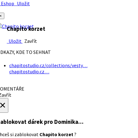
Eshop
Uložit
×
Chapito korzet
Uložit
Zavřít
DKAZY, KDE TO SEHNAT
chapitostudio.cz/collections/vesty…
chapitostudio.cz…
OMENTÁŘE
avřít
×
ablokovat dárek
pro Dominika…
hceš si zablokovat
Chapito korzet
?