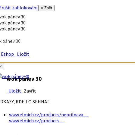
rušit zablokování
× Zpět
k pánev 30
Eshop
Uložit
×
wok pánev 30
Uložit
Zavřít
DKAZY, KDE TO SEHNAT
www.elmich.cz/products/neprilnava…
www.elmich.cz/products…