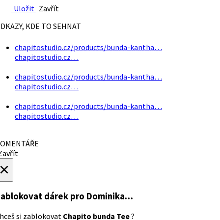
Uložit
Zavřít
DKAZY, KDE TO SEHNAT
chapitostudio.cz/products/bunda-kantha…
chapitostudio.cz…
chapitostudio.cz/products/bunda-kantha…
chapitostudio.cz…
chapitostudio.cz/products/bunda-kantha…
chapitostudio.cz…
OMENTÁŘE
avřít
×
ablokovat dárek
pro Dominika…
hceš si zablokovat
Chapito bunda Tee
?