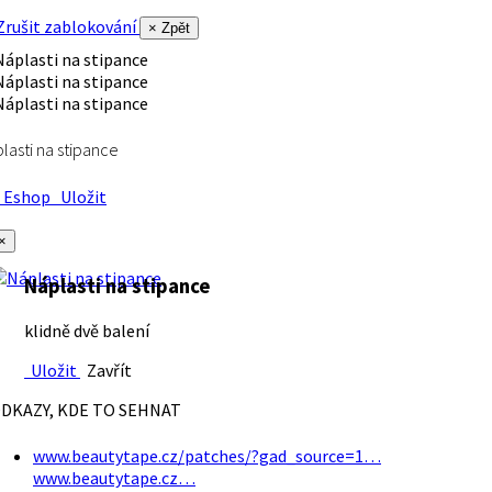
rušit zablokování
× Zpět
lasti na stipance
Eshop
Uložit
×
Náplasti na stipance
klidně dvě balení
Uložit
Zavřít
DKAZY, KDE TO SEHNAT
www.beautytape.cz/patches/?gad_source=1…
www.beautytape.cz…