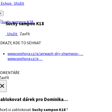
Eshop
Uložit
×
Suchy sampon K18
Uložit
Zavřít
DKAZY, KDE TO SEHNAT
www.sephora.cz/p/airwash-dry-shampoo-…
www.sephora.cz/p…
OMENTÁŘE
avřít
×
ablokovat dárek
pro Dominika…
hceš si zablokovat
Suchy sampon K18
?