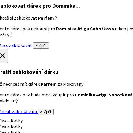
ablokovat dárek
pro Dominika…
hceš si zablokovat
Parfem
?
ento dárek pak nekoupí pro
Dominika Atigu Sobotková
nikdo jin
ež ty :)
no, zablokovat
× Zpět
×
rušit zablokování dárku
ž nechceš mít dárek
Parfem
zablokovaný?
ento dárek pak bude moci koupit pro
Dominika Atigu Sobotková
ěkdo jiný.
rušit zablokování
× Zpět