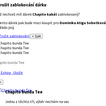
rušit zablokování dárku
ž nechceš mít dárek
Chapito kabát
zablokovaný?
ento dárek pak bude moci koupit pro
Dominika Atigu Sobotková
ěkdo jiný.
rušit zablokování
× Zpět
apito bunda Tee
Eshop
Uložit
×
Chapito bunda Tee
Jednu z těchto tří, výběr nechám na vas