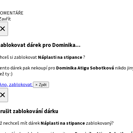
OMENTÁŘE
avřít
×
ablokovat dárek
pro Dominika…
hceš si zablokovat
Náplasti na stipance
?
ento dárek pak nekoupí pro
Dominika Atigu Sobotková
nikdo jin
ež ty :)
no, zablokovat
× Zpět
×
rušit zablokování dárku
ž nechceš mít dárek
Náplasti na stipance
zablokovaný?