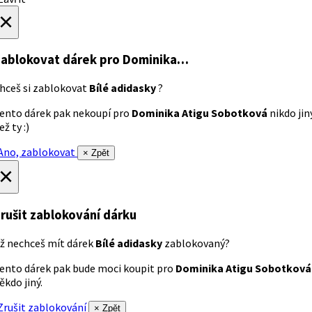
×
ablokovat dárek
pro Dominika…
hceš si zablokovat
Bílé adidasky
?
ento dárek pak nekoupí pro
Dominika Atigu Sobotková
nikdo jin
ež ty :)
no, zablokovat
× Zpět
×
rušit zablokování dárku
ž nechceš mít dárek
Bílé adidasky
zablokovaný?
ento dárek pak bude moci koupit pro
Dominika Atigu Sobotková
ěkdo jiný.
rušit zablokování
× Zpět