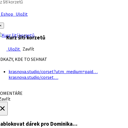
z šití korzetů
Eshop
Uložit
×
Kurz šití korzetů
Uložit
Zavřít
DKAZY, KDE TO SEHNAT
krasnova.studio/corset?utm_medium=paid…
krasnova.studio/corset…
OMENTÁŘE
avřít
×
ablokovat dárek
pro Dominika…