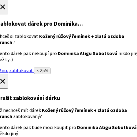
×
ablokovat dárek
pro Dominika…
hceš si zablokovat
Kožený růžový řemínek + zlatá ozdoba
runch
?
ento dárek pak nekoupí pro
Dominika Atigu Sobotková
nikdo jin
ež ty :)
no, zablokovat
× Zpět
×
rušit zablokování dárku
ž nechceš mít dárek
Kožený růžový řemínek + zlatá ozdoba
runch
zablokovaný?
ento dárek pak bude moci koupit pro
Dominika Atigu Sobotková
ěkdo jiný.