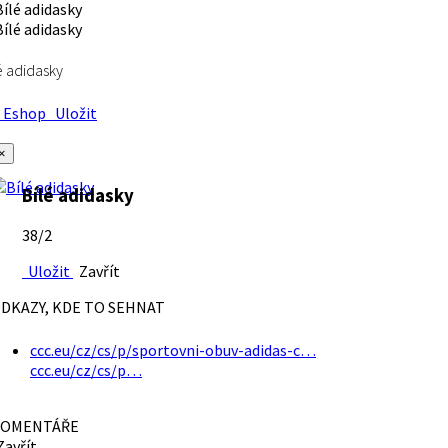
é adidasky
Eshop
Uložit
×
Bílé adidasky
38/2
Uložit
Zavřít
DKAZY, KDE TO SEHNAT
ccc.eu/cz/cs/p/sportovni-obuv-adidas-c…
ccc.eu/cz/cs/p…
OMENTÁŘE
avřít