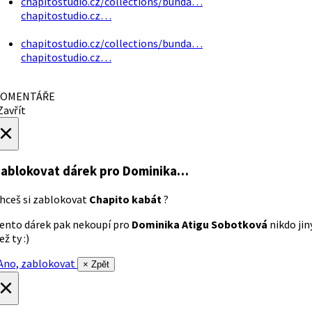
chapitostudio.cz/collections/bunda…
chapitostudio.cz…
chapitostudio.cz/collections/bunda…
chapitostudio.cz…
OMENTÁŘE
avřít
×
ablokovat dárek
pro Dominika…
hceš si zablokovat
Chapito kabát
?
ento dárek pak nekoupí pro
Dominika Atigu Sobotková
nikdo jin
ež ty :)
no, zablokovat
× Zpět
×