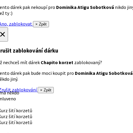
ento dárek pak nekoupí pro
Dominika Atigu Sobotková
nikdo jin
ež ty :)
no, zablokovat
× Zpět
×
rušit zablokování dárku
ž nechceš mít dárek
Chapito korzet
zablokovaný?
ento dárek pak bude moci koupit pro
Dominika Atigu Sobotková
ěkdo jiný.
rušit zablokování
× Zpět
 má někdo
mluveno