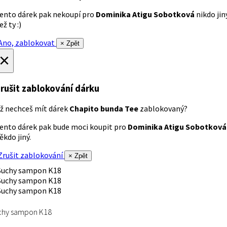
ento dárek pak nekoupí pro
Dominika Atigu Sobotková
nikdo jin
ež ty :)
no, zablokovat
× Zpět
×
rušit zablokování dárku
ž nechceš mít dárek
Chapito bunda Tee
zablokovaný?
ento dárek pak bude moci koupit pro
Dominika Atigu Sobotková
ěkdo jiný.
rušit zablokování
× Zpět
chy sampon K18