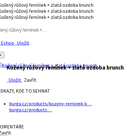
ený růžový řemínek +…
Eshop
Uložit
×
Kožený růžový řemínek + zlatá ozdoba brunch
Uložit
Zavřít
DKAZY, KDE TO SEHNAT
burga.cz/products/kozeny-reminek-k…
burga.cz/products…
OMENTÁŘE
avřít