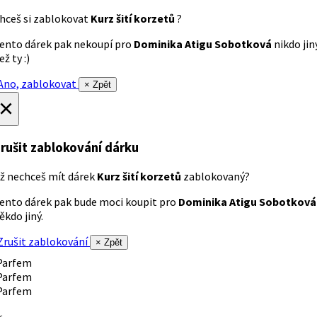
hceš si zablokovat
Kurz šití korzetů
?
ento dárek pak nekoupí pro
Dominika Atigu Sobotková
nikdo jin
ež ty :)
no, zablokovat
× Zpět
×
rušit zablokování dárku
ž nechceš mít dárek
Kurz šití korzetů
zablokovaný?
ento dárek pak bude moci koupit pro
Dominika Atigu Sobotková
ěkdo jiný.
rušit zablokování
× Zpět