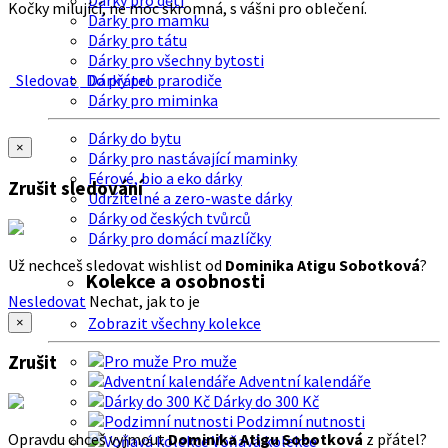
Dárky pro děti
Kočky milující, ne moc skromná, s vášni pro oblečení.
Dárky pro mamku
Dárky pro tátu
Dárky pro všechny bytosti
Sledovat
Do přátel
Dárky pro prarodiče
Dárky pro miminka
Dárky do bytu
×
Dárky pro nastávající maminky
Férové, bio a eko dárky
Zrušit sledování
Udržitelné a zero-waste dárky
Dárky od českých tvůrců
Dárky pro domácí mazlíčky
Už nechceš sledovat wishlist od
Dominika Atigu Sobotková
?
Kolekce a osobnosti
Nesledovat
Nechat, jak to je
Zobrazit všechny kolekce
×
Zrušit
Pro muže
Adventní kalendáře
Dárky do 300 Kč
Podzimní nutnosti
Opravdu chceš vyjmout
Dominika Atigu Sobotková
z přátel?
Voňavá kolekce