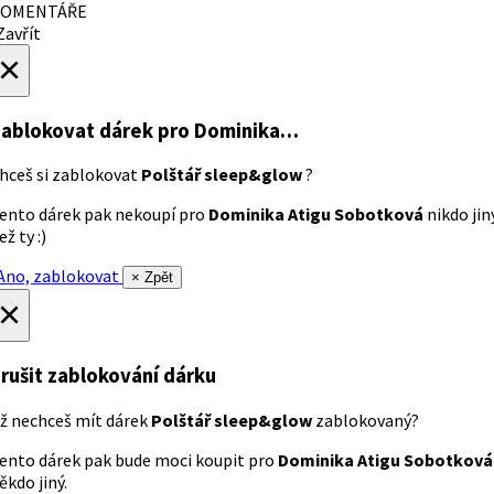
OMENTÁŘE
avřít
×
ablokovat dárek
pro Dominika…
hceš si zablokovat
Polštář sleep&glow
?
ento dárek pak nekoupí pro
Dominika Atigu Sobotková
nikdo jin
ež ty :)
no, zablokovat
× Zpět
×
rušit zablokování dárku
ž nechceš mít dárek
Polštář sleep&glow
zablokovaný?
ento dárek pak bude moci koupit pro
Dominika Atigu Sobotková
ěkdo jiný.