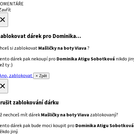
OMENTÁŘE
avřít
×
ablokovat dárek
pro Dominika…
hceš si zablokovat
Mašličky na boty Viava
?
ento dárek pak nekoupí pro
Dominika Atigu Sobotková
nikdo jin
ež ty :)
no, zablokovat
× Zpět
×
rušit zablokování dárku
ž nechceš mít dárek
Mašličky na boty Viava
zablokovaný?
ento dárek pak bude moci koupit pro
Dominika Atigu Sobotková
ěkdo jiný.