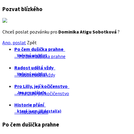
Pozvat blízkého
Chceš poslat pozvánku pro
Dominika Atigu Sobotková
?
Ano, poslat
Zpět
Po čem dušička prahne
Veřejný wishlist
Po čem dušička prahne
Radost udělá vždy
Veřejný wishlist
Radost udělá vždy
Pro Lilly, její kočičenstvo
Jen pro přátele
Pro Lilly, její kočičenstvo
Historie přání
které jsem již dostal(a)
Historie přání
Po čem dušička prahne