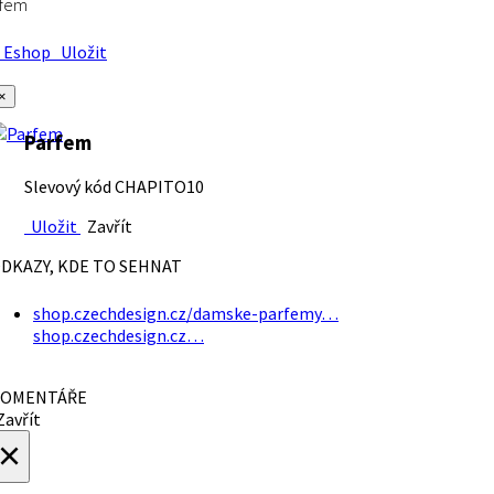
rfem
Eshop
Uložit
×
Parfem
Slevový kód CHAPITO10
Uložit
Zavřít
DKAZY, KDE TO SEHNAT
shop.czechdesign.cz/damske-parfemy…
shop.czechdesign.cz…
OMENTÁŘE
avřít
×