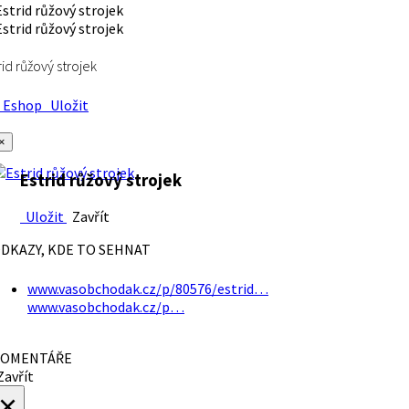
rid růžový strojek
Eshop
Uložit
×
Estrid růžový strojek
Uložit
Zavřít
DKAZY, KDE TO SEHNAT
www.vasobchodak.cz/p/80576/estrid…
www.vasobchodak.cz/p…
OMENTÁŘE
avřít
×