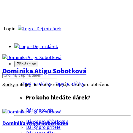
Login
Přihlásit se
Dominika Atigu Sobotková
Tipy na dárky
Tipy na dárky
Kočky milující, ne moc skromná, s vášni pro oblečení.
Pro koho hledáte dárek?
Dárky pro vás
Dárky pro přítelkyni
Dominika Atigu Sobotková
Dárky pro přítele