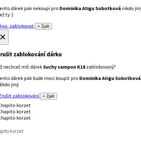
ento dárek pak nekoupí pro
Dominika Atigu Sobotková
nikdo jin
ež ty :)
no, zablokovat
× Zpět
×
rušit zablokování dárku
ž nechceš mít dárek
Suchy sampon K18
zablokovaný?
ento dárek pak bude moci koupit pro
Dominika Atigu Sobotková
ěkdo jiný.
rušit zablokování
× Zpět
pito korzet