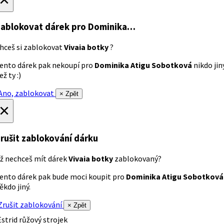
ablokovat dárek
pro Dominika…
hceš si zablokovat
Vivaia botky
?
ento dárek pak nekoupí pro
Dominika Atigu Sobotková
nikdo jin
ež ty :)
no, zablokovat
× Zpět
×
rušit zablokování dárku
ž nechceš mít dárek
Vivaia botky
zablokovaný?
ento dárek pak bude moci koupit pro
Dominika Atigu Sobotková
ěkdo jiný.
rušit zablokování
× Zpět