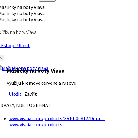
ličky na boty Viava
Eshop
Uložit
×
Mašličky na boty Viava
Využiju kremove cervene a ruzove
Uložit
Zavřít
DKAZY, KDE TO SEHNAT
www.vivaia.com/products/XRPD00812/Dora…
www.vivaia.com/products…