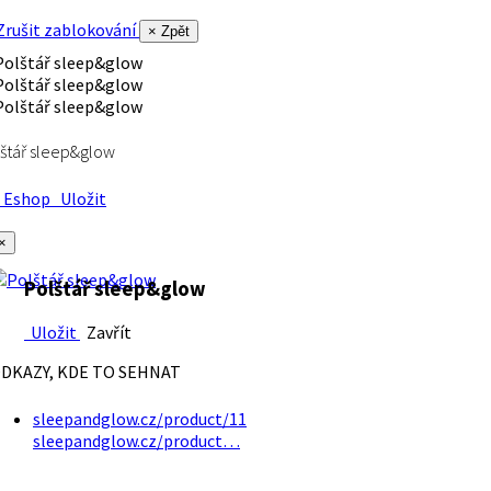
rušit zablokování
× Zpět
štář sleep&glow
Eshop
Uložit
×
Polštář sleep&glow
Uložit
Zavřít
DKAZY, KDE TO SEHNAT
sleepandglow.cz/product/11
sleepandglow.cz/product…