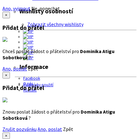
Ano, vyjmout
Ne, ponechat
Wishlisty osobností
×
Zobrazit všechny wishlisty
Přidat do přátel
Chceš poslat žádost o přátelství pro
Dominika Atigu
Sobotková
?
Informace
Ano, poslat
Zpět
×
Facebook
O nás
Podmínky použití
Přidat do přátel
Kontakt
Znovu poslat žádost o přátelství pro
Dominika Atigu
Sobotková
?
Zrušit pozvánku
Ano, poslat
Zpět
×