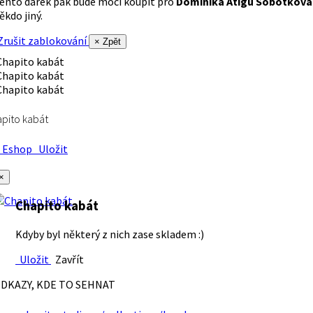
ento dárek pak bude moci koupit pro
Dominika Atigu Sobotková
ěkdo jiný.
rušit zablokování
× Zpět
pito kabát
Eshop
Uložit
×
Chapito kabát
Kdyby byl některý z nich zase skladem :)
Uložit
Zavřít
DKAZY, KDE TO SEHNAT