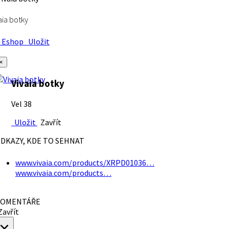
aia botky
Eshop
Uložit
×
Vivaia botky
Vel 38
Uložit
Zavřít
DKAZY, KDE TO SEHNAT
www.vivaia.com/products/XRPD01036…
www.vivaia.com/products…
OMENTÁŘE
avřít
×