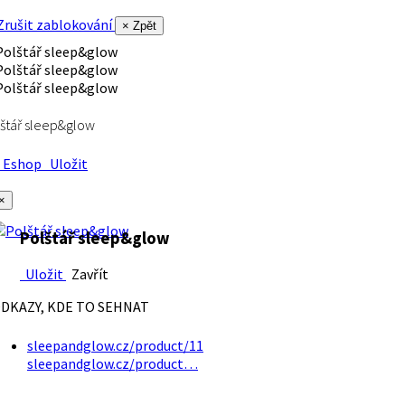
rušit zablokování
× Zpět
štář sleep&glow
Eshop
Uložit
×
Polštář sleep&glow
Uložit
Zavřít
DKAZY, KDE TO SEHNAT
sleepandglow.cz/product/11
sleepandglow.cz/product…