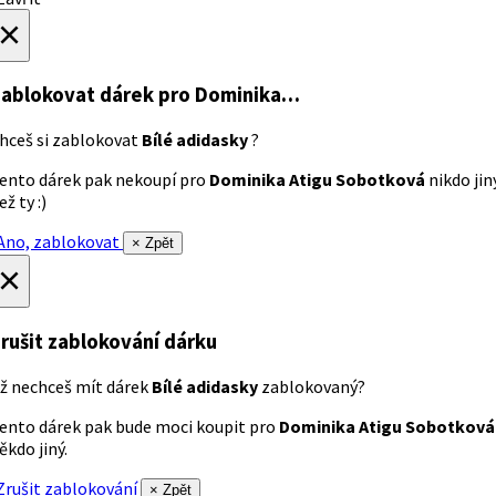
×
ablokovat dárek
pro Dominika…
hceš si zablokovat
Bílé adidasky
?
ento dárek pak nekoupí pro
Dominika Atigu Sobotková
nikdo jin
ež ty :)
no, zablokovat
× Zpět
×
rušit zablokování dárku
ž nechceš mít dárek
Bílé adidasky
zablokovaný?
ento dárek pak bude moci koupit pro
Dominika Atigu Sobotková
ěkdo jiný.
rušit zablokování
× Zpět