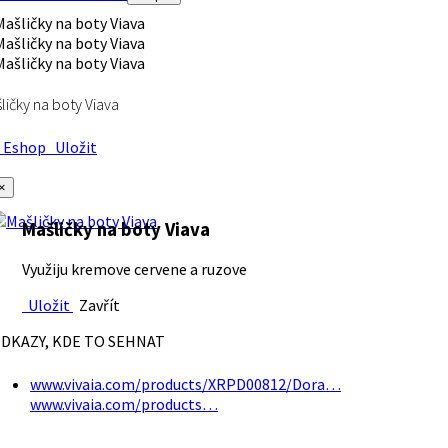
ličky na boty Viava
Eshop
Uložit
×
Mašličky na boty Viava
Využiju kremove cervene a ruzove
Uložit
Zavřít
DKAZY, KDE TO SEHNAT
www.vivaia.com/products/XRPD00812/Dora…
www.vivaia.com/products…