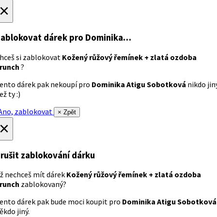
×
ablokovat dárek
pro Dominika…
hceš si zablokovat
Kožený růžový řemínek + zlatá ozdoba
runch
?
ento dárek pak nekoupí pro
Dominika Atigu Sobotková
nikdo jin
ež ty :)
no, zablokovat
× Zpět
×
rušit zablokování dárku
ž nechceš mít dárek
Kožený růžový řemínek + zlatá ozdoba
runch
zablokovaný?
ento dárek pak bude moci koupit pro
Dominika Atigu Sobotková
ěkdo jiný.