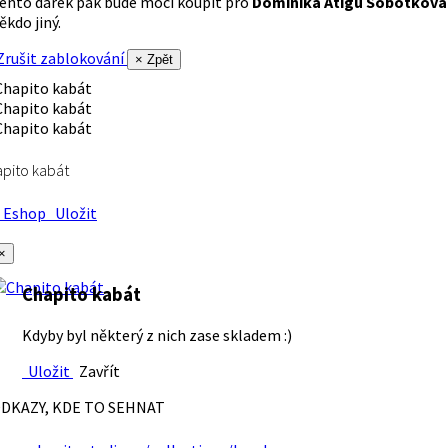
ento dárek pak bude moci koupit pro
Dominika Atigu Sobotková
ěkdo jiný.
rušit zablokování
× Zpět
pito kabát
Eshop
Uložit
×
Chapito kabát
Kdyby byl některý z nich zase skladem :)
Uložit
Zavřít
DKAZY, KDE TO SEHNAT