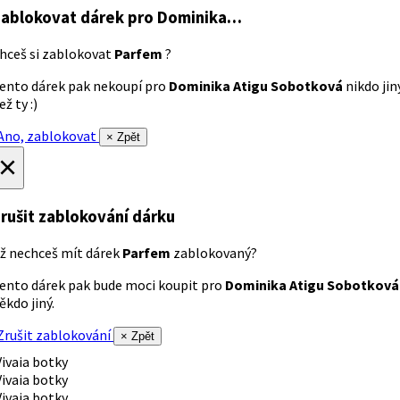
ablokovat dárek
pro Dominika…
hceš si zablokovat
Parfem
?
ento dárek pak nekoupí pro
Dominika Atigu Sobotková
nikdo jin
ež ty :)
no, zablokovat
× Zpět
×
rušit zablokování dárku
ž nechceš mít dárek
Parfem
zablokovaný?
ento dárek pak bude moci koupit pro
Dominika Atigu Sobotková
ěkdo jiný.
rušit zablokování
× Zpět