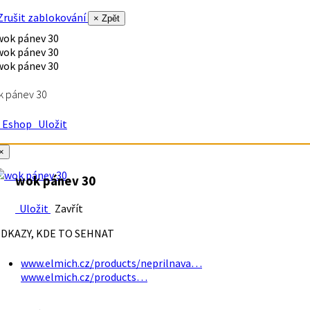
rušit zablokování
× Zpět
k pánev 30
Eshop
Uložit
×
wok pánev 30
Uložit
Zavřít
DKAZY, KDE TO SEHNAT
www.elmich.cz/products/neprilnava…
www.elmich.cz/products…