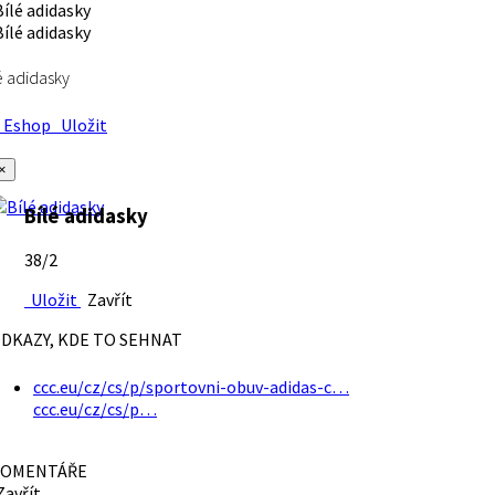
é adidasky
Eshop
Uložit
×
Bílé adidasky
38/2
Uložit
Zavřít
DKAZY, KDE TO SEHNAT
ccc.eu/cz/cs/p/sportovni-obuv-adidas-c…
ccc.eu/cz/cs/p…
OMENTÁŘE
avřít