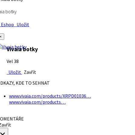
aia botky
Eshop
Uložit
×
Vivaia botky
Vel 38
Uložit
Zavřít
DKAZY, KDE TO SEHNAT
www.vivaia.com/products/XRPD01036…
www.vivaia.com/products…
OMENTÁŘE
avřít
×