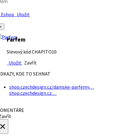
rfem
Eshop
Uložit
×
Parfem
Slevový kód CHAPITO10
Uložit
Zavřít
DKAZY, KDE TO SEHNAT
shop.czechdesign.cz/damske-parfemy…
shop.czechdesign.cz…
OMENTÁŘE
avřít
×