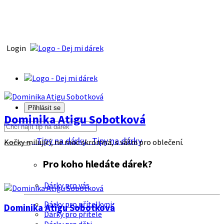
Login
Přihlásit se
Dominika Atigu Sobotková
Tipy na dárky
Tipy na dárky
Kočky milující, ne moc skromná, s vášni pro oblečení.
Pro koho hledáte dárek?
Dárky pro vás
Dárky pro přítelkyni
Dominika Atigu Sobotková
Dárky pro přítele