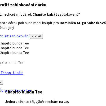
rušit zablokování dárku
ž nechceš mít dárek
Chapito kabát
zablokovaný?
ento dárek pak bude moci koupit pro
Dominika Atigu Sobotková
ěkdo jiný.
rušit zablokování
× Zpět
apito bunda Tee
Eshop
Uložit
×
Chapito bunda Tee
Jednu z těchto tří, výběr nechám na vas