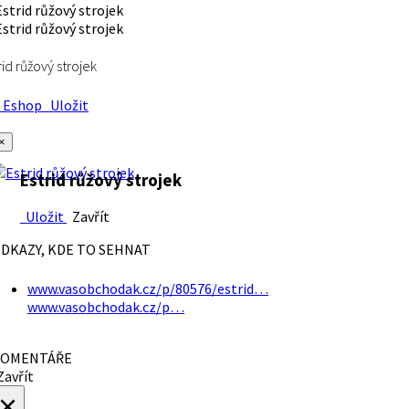
rid růžový strojek
Eshop
Uložit
×
Estrid růžový strojek
Uložit
Zavřít
DKAZY, KDE TO SEHNAT
www.vasobchodak.cz/p/80576/estrid…
www.vasobchodak.cz/p…
OMENTÁŘE
avřít
×