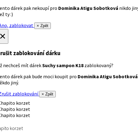
ento dárek pak nekoupí pro
Dominika Atigu Sobotková
nikdo jin
ež ty :)
no, zablokovat
× Zpět
×
rušit zablokování dárku
ž nechceš mít dárek
Suchy sampon K18
zablokovaný?
ento dárek pak bude moci koupit pro
Dominika Atigu Sobotková
ěkdo jiný.
rušit zablokování
× Zpět
pito korzet