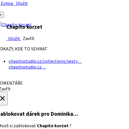
Eshop
Uložit
×
Chapito korzet
Uložit
Zavřít
DKAZY, KDE TO SEHNAT
chapitostudio.cz/collections/vesty…
chapitostudio.cz…
OMENTÁŘE
avřít
×
ablokovat dárek
pro Dominika…
hceš si zablokovat
Chapito korzet
?