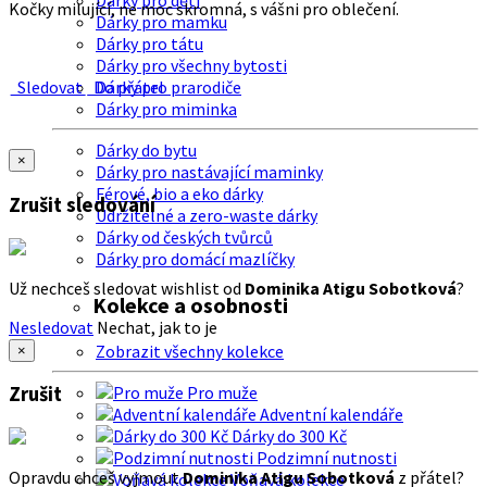
Dárky pro děti
Kočky milující, ne moc skromná, s vášni pro oblečení.
Dárky pro mamku
Dárky pro tátu
Dárky pro všechny bytosti
Sledovat
Do přátel
Dárky pro prarodiče
Dárky pro miminka
Dárky do bytu
×
Dárky pro nastávající maminky
Férové, bio a eko dárky
Zrušit sledování
Udržitelné a zero-waste dárky
Dárky od českých tvůrců
Dárky pro domácí mazlíčky
Už nechceš sledovat wishlist od
Dominika Atigu Sobotková
?
Kolekce a osobnosti
Nesledovat
Nechat, jak to je
Zobrazit všechny kolekce
×
Zrušit
Pro muže
Adventní kalendáře
Dárky do 300 Kč
Podzimní nutnosti
Opravdu chceš vyjmout
Dominika Atigu Sobotková
z přátel?
Voňavá kolekce