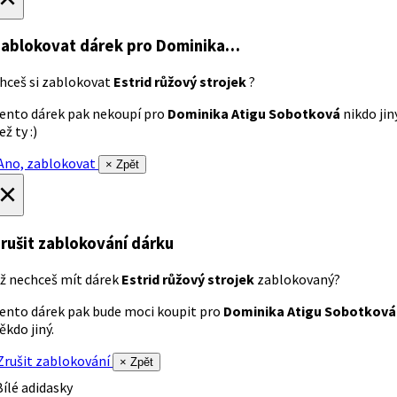
ablokovat dárek
pro Dominika…
hceš si zablokovat
Estrid růžový strojek
?
ento dárek pak nekoupí pro
Dominika Atigu Sobotková
nikdo jin
ež ty :)
no, zablokovat
× Zpět
×
rušit zablokování dárku
ž nechceš mít dárek
Estrid růžový strojek
zablokovaný?
ento dárek pak bude moci koupit pro
Dominika Atigu Sobotková
ěkdo jiný.
rušit zablokování
× Zpět