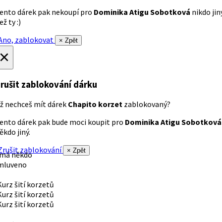
ento dárek pak nekoupí pro
Dominika Atigu Sobotková
nikdo jin
ež ty :)
no, zablokovat
× Zpět
×
rušit zablokování dárku
ž nechceš mít dárek
Chapito korzet
zablokovaný?
ento dárek pak bude moci koupit pro
Dominika Atigu Sobotková
ěkdo jiný.
rušit zablokování
× Zpět
 má někdo
mluveno