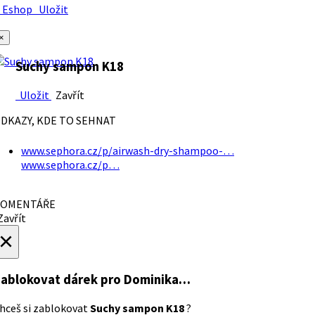
Eshop
Uložit
×
Suchy sampon K18
Uložit
Zavřít
DKAZY, KDE TO SEHNAT
www.sephora.cz/p/airwash-dry-shampoo-…
www.sephora.cz/p…
OMENTÁŘE
avřít
×
ablokovat dárek
pro Dominika…
hceš si zablokovat
Suchy sampon K18
?