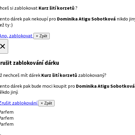
hceš si zablokovat
Kurz šití korzetů
?
ento dárek pak nekoupí pro
Dominika Atigu Sobotková
nikdo jin
ež ty :)
no, zablokovat
× Zpět
×
rušit zablokování dárku
ž nechceš mít dárek
Kurz šití korzetů
zablokovaný?
ento dárek pak bude moci koupit pro
Dominika Atigu Sobotková
ěkdo jiný.
rušit zablokování
× Zpět