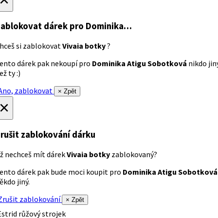
ablokovat dárek
pro Dominika…
hceš si zablokovat
Vivaia botky
?
ento dárek pak nekoupí pro
Dominika Atigu Sobotková
nikdo jin
ež ty :)
no, zablokovat
× Zpět
×
rušit zablokování dárku
ž nechceš mít dárek
Vivaia botky
zablokovaný?
ento dárek pak bude moci koupit pro
Dominika Atigu Sobotková
ěkdo jiný.
rušit zablokování
× Zpět