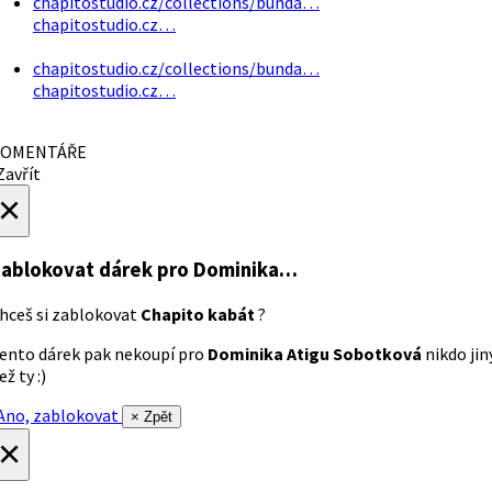
chapitostudio.cz/collections/bunda…
chapitostudio.cz…
chapitostudio.cz/collections/bunda…
chapitostudio.cz…
OMENTÁŘE
avřít
×
ablokovat dárek
pro Dominika…
hceš si zablokovat
Chapito kabát
?
ento dárek pak nekoupí pro
Dominika Atigu Sobotková
nikdo jin
ež ty :)
no, zablokovat
× Zpět
×