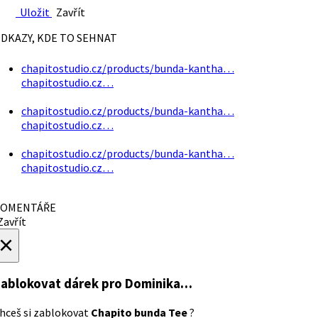
Uložit
Zavřít
DKAZY, KDE TO SEHNAT
chapitostudio.cz/products/bunda-kantha…
chapitostudio.cz…
chapitostudio.cz/products/bunda-kantha…
chapitostudio.cz…
chapitostudio.cz/products/bunda-kantha…
chapitostudio.cz…
OMENTÁŘE
avřít
×
ablokovat dárek
pro Dominika…
hceš si zablokovat
Chapito bunda Tee
?