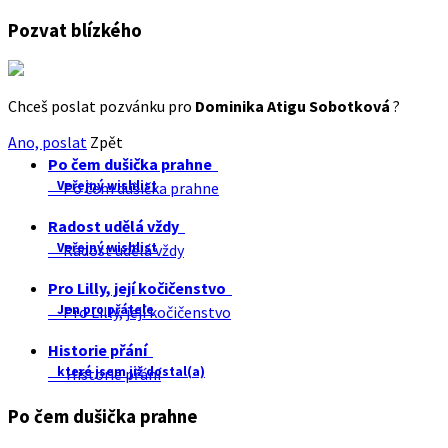
Pozvat blízkého
Chceš poslat pozvánku pro
Dominika Atigu Sobotková
?
Ano, poslat
Zpět
Po čem dušička prahne
Veřejný wishlist
Po čem dušička prahne
Radost udělá vždy
Veřejný wishlist
Radost udělá vždy
Pro Lilly, její kočičenstvo
Jen pro přátele
Pro Lilly, její kočičenstvo
Historie přání
které jsem již dostal(a)
Historie přání
Po čem dušička prahne