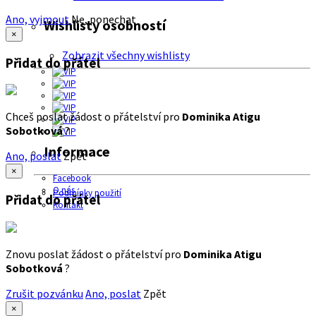
Ano, vyjmout
Ne, ponechat
Wishlisty osobností
×
Zobrazit všechny wishlisty
Přidat do přátel
Chceš poslat žádost o přátelství pro
Dominika Atigu
Sobotková
?
Informace
Ano, poslat
Zpět
×
Facebook
O nás
Podmínky použití
Přidat do přátel
Kontakt
Znovu poslat žádost o přátelství pro
Dominika Atigu
Sobotková
?
Zrušit pozvánku
Ano, poslat
Zpět
×