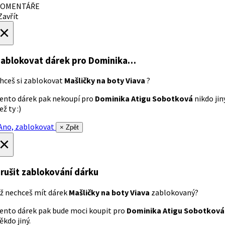
OMENTÁŘE
avřít
×
ablokovat dárek
pro Dominika…
hceš si zablokovat
Mašličky na boty Viava
?
ento dárek pak nekoupí pro
Dominika Atigu Sobotková
nikdo jin
ež ty :)
no, zablokovat
× Zpět
×
rušit zablokování dárku
ž nechceš mít dárek
Mašličky na boty Viava
zablokovaný?
ento dárek pak bude moci koupit pro
Dominika Atigu Sobotková
ěkdo jiný.