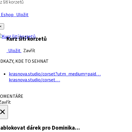
z šití korzetů
Eshop
Uložit
×
Kurz šití korzetů
Uložit
Zavřít
DKAZY, KDE TO SEHNAT
krasnova.studio/corset?utm_medium=paid…
krasnova.studio/corset…
OMENTÁŘE
avřít
×
ablokovat dárek
pro Dominika…