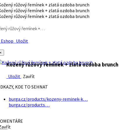
ený růžový řemínek +…
Eshop
Uložit
×
Kožený růžový řemínek + zlatá ozdoba brunch
Uložit
Zavřít
DKAZY, KDE TO SEHNAT
burga.cz/products/kozeny-reminek-k…
burga.cz/products…
OMENTÁŘE
avřít