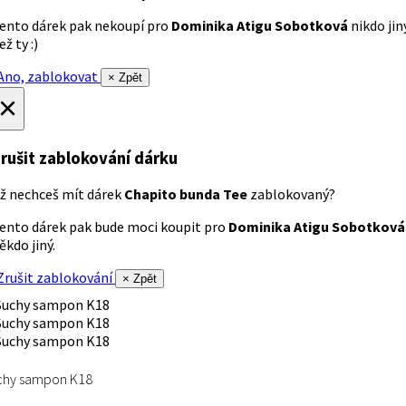
ento dárek pak nekoupí pro
Dominika Atigu Sobotková
nikdo jin
ež ty :)
no, zablokovat
× Zpět
×
rušit zablokování dárku
ž nechceš mít dárek
Chapito bunda Tee
zablokovaný?
ento dárek pak bude moci koupit pro
Dominika Atigu Sobotková
ěkdo jiný.
rušit zablokování
× Zpět
chy sampon K18