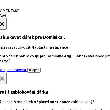
OMENTÁŘE
avřít
×
ablokovat dárek
pro Dominika…
hceš si zablokovat
Náplasti na stipance
?
ento dárek pak nekoupí pro
Dominika Atigu Sobotková
nikdo jin
ež ty :)
no, zablokovat
× Zpět
×
rušit zablokování dárku
ž nechceš mít dárek
Náplasti na stipance
zablokovaný?