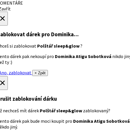
OMENTÁŘE
avřít
×
ablokovat dárek
pro Dominika…
hceš si zablokovat
Polštář sleep&glow
?
ento dárek pak nekoupí pro
Dominika Atigu Sobotková
nikdo jin
ež ty :)
no, zablokovat
× Zpět
×
rušit zablokování dárku
ž nechceš mít dárek
Polštář sleep&glow
zablokovaný?
ento dárek pak bude moci koupit pro
Dominika Atigu Sobotková
ěkdo jiný.