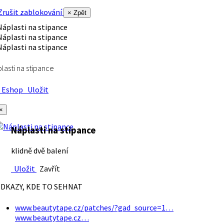
rušit zablokování
× Zpět
lasti na stipance
Eshop
Uložit
×
Náplasti na stipance
klidně dvě balení
Uložit
Zavřít
DKAZY, KDE TO SEHNAT
www.beautytape.cz/patches/?gad_source=1…
www.beautytape.cz…