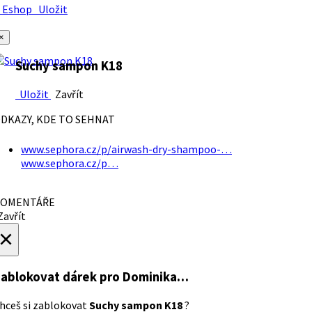
Eshop
Uložit
×
Suchy sampon K18
Uložit
Zavřít
DKAZY, KDE TO SEHNAT
www.sephora.cz/p/airwash-dry-shampoo-…
www.sephora.cz/p…
OMENTÁŘE
avřít
×
ablokovat dárek
pro Dominika…
hceš si zablokovat
Suchy sampon K18
?