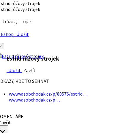
rid růžový strojek
Eshop
Uložit
×
Estrid růžový strojek
Uložit
Zavřít
DKAZY, KDE TO SEHNAT
www.vasobchodak.cz/p/80576/estrid…
www.vasobchodak.cz/p…
OMENTÁŘE
avřít
×