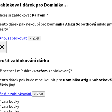
ablokovat dárek
pro Dominika…
hceš si zablokovat
Parfem
?
ento dárek pak nekoupí pro
Dominika Atigu Sobotková
nikdo jin
ež ty :)
no, zablokovat
× Zpět
×
rušit zablokování dárku
ž nechceš mít dárek
Parfem
zablokovaný?
ento dárek pak bude moci koupit pro
Dominika Atigu Sobotková
ěkdo jiný.
rušit zablokování
× Zpět