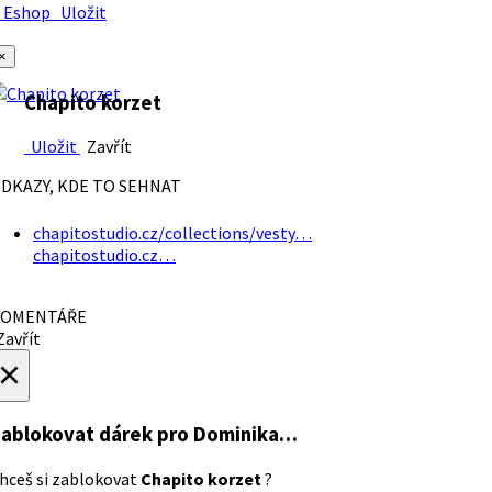
Eshop
Uložit
×
Chapito korzet
Uložit
Zavřít
DKAZY, KDE TO SEHNAT
chapitostudio.cz/collections/vesty…
chapitostudio.cz…
OMENTÁŘE
avřít
×
ablokovat dárek
pro Dominika…
hceš si zablokovat
Chapito korzet
?