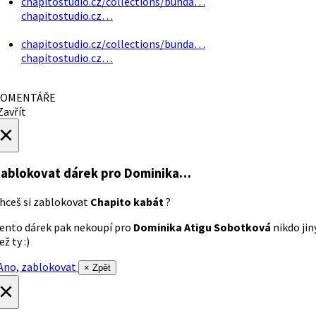
chapitostudio.cz/collections/bunda…
chapitostudio.cz…
chapitostudio.cz/collections/bunda…
chapitostudio.cz…
OMENTÁŘE
avřít
×
ablokovat dárek
pro Dominika…
hceš si zablokovat
Chapito kabát
?
ento dárek pak nekoupí pro
Dominika Atigu Sobotková
nikdo jin
ež ty :)
no, zablokovat
× Zpět
×