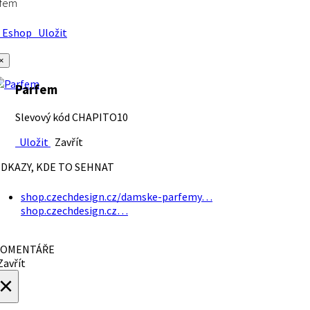
rfem
Eshop
Uložit
×
Parfem
Slevový kód CHAPITO10
Uložit
Zavřít
DKAZY, KDE TO SEHNAT
shop.czechdesign.cz/damske-parfemy…
shop.czechdesign.cz…
OMENTÁŘE
avřít
×