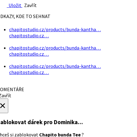
Uložit
Zavřít
DKAZY, KDE TO SEHNAT
chapitostudio.cz/products/bunda-kantha…
chapitostudio.cz…
chapitostudio.cz/products/bunda-kantha…
chapitostudio.cz…
chapitostudio.cz/products/bunda-kantha…
chapitostudio.cz…
OMENTÁŘE
avřít
×
ablokovat dárek
pro Dominika…
hceš si zablokovat
Chapito bunda Tee
?