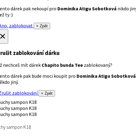
ento dárek pak nekoupí pro
Dominika Atigu Sobotková
nikdo jin
ež ty :)
no, zablokovat
× Zpět
×
rušit zablokování dárku
ž nechceš mít dárek
Chapito bunda Tee
zablokovaný?
ento dárek pak bude moci koupit pro
Dominika Atigu Sobotková
ěkdo jiný.
rušit zablokování
× Zpět
chy sampon K18