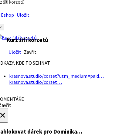
z šití korzetů
Eshop
Uložit
×
Kurz šití korzetů
Uložit
Zavřít
DKAZY, KDE TO SEHNAT
krasnova.studio/corset?utm_medium=paid…
krasnova.studio/corset…
OMENTÁŘE
avřít
×
ablokovat dárek
pro Dominika…