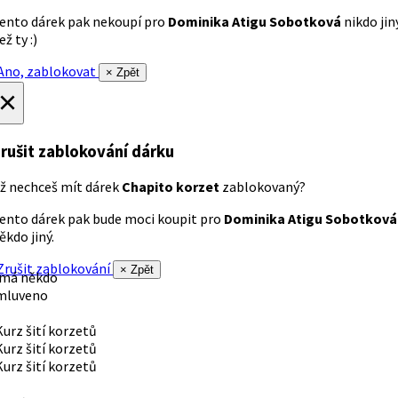
ento dárek pak nekoupí pro
Dominika Atigu Sobotková
nikdo jin
ež ty :)
no, zablokovat
× Zpět
×
rušit zablokování dárku
ž nechceš mít dárek
Chapito korzet
zablokovaný?
ento dárek pak bude moci koupit pro
Dominika Atigu Sobotková
ěkdo jiný.
rušit zablokování
× Zpět
 má někdo
mluveno