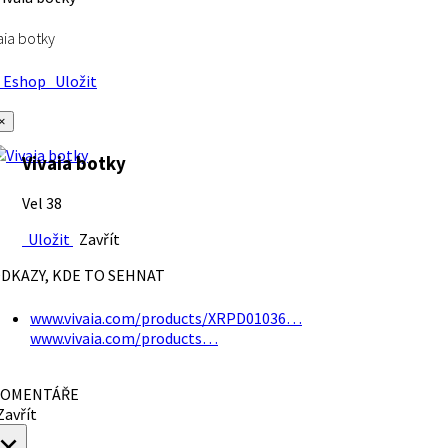
aia botky
Eshop
Uložit
×
Vivaia botky
Vel 38
Uložit
Zavřít
DKAZY, KDE TO SEHNAT
www.vivaia.com/products/XRPD01036…
www.vivaia.com/products…
OMENTÁŘE
avřít
×