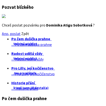
Pozvat blízkého
Chceš poslat pozvánku pro
Dominika Atigu Sobotková
?
Ano, poslat
Zpět
Po čem dušička prahne
Veřejný wishlist
Po čem dušička prahne
Radost udělá vždy
Veřejný wishlist
Radost udělá vždy
Pro Lilly, její kočičenstvo
Jen pro přátele
Pro Lilly, její kočičenstvo
Historie přání
které jsem již dostal(a)
Historie přání
Po čem dušička prahne