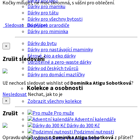
Dárky pro děti
Kočky milující, ne moc skromná, s vášni pro oblečení.
Dárky pro mamku
Dárky pro tátu
Dárky pro všechny bytosti
Sledovat
Do přátel
Dárky pro prarodiče
Dárky pro miminka
Dárky do bytu
×
Dárky pro nastávající maminky
Férové, bio a eko dárky
Zrušit sledování
Udržitelné a zero-waste dárky
Dárky od českých tvůrců
Dárky pro domácí mazlíčky
Už nechceš sledovat wishlist od
Dominika Atigu Sobotková
?
Kolekce a osobnosti
Nesledovat
Nechat, jak to je
Zobrazit všechny kolekce
×
Zrušit
Pro muže
Adventní kalendáře
Dárky do 300 Kč
Podzimní nutnosti
Opravdu chceš vyjmout
Dominika Atigu Sobotková
z přátel?
Voňavá kolekce