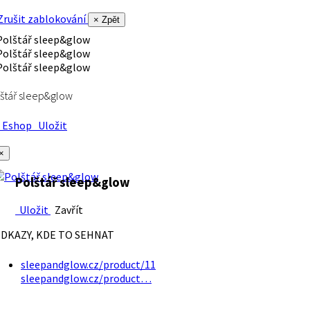
rušit zablokování
× Zpět
štář sleep&glow
Eshop
Uložit
×
Polštář sleep&glow
Uložit
Zavřít
DKAZY, KDE TO SEHNAT
sleepandglow.cz/product/11
sleepandglow.cz/product…