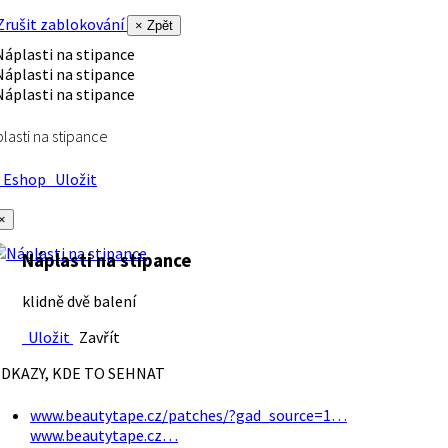
rušit zablokování
× Zpět
lasti na stipance
Eshop
Uložit
×
Náplasti na stipance
klidně dvě balení
Uložit
Zavřít
DKAZY, KDE TO SEHNAT
www.beautytape.cz/patches/?gad_source=1…
www.beautytape.cz…