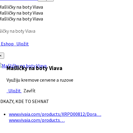
ličky na boty Viava
Eshop
Uložit
×
Mašličky na boty Viava
Využiju kremove cervene a ruzove
Uložit
Zavřít
DKAZY, KDE TO SEHNAT
www.vivaia.com/products/XRPD00812/Dora…
www.vivaia.com/products…