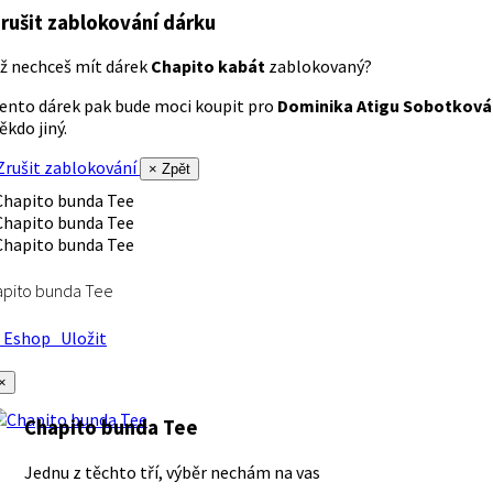
rušit zablokování dárku
ž nechceš mít dárek
Chapito kabát
zablokovaný?
ento dárek pak bude moci koupit pro
Dominika Atigu Sobotková
ěkdo jiný.
rušit zablokování
× Zpět
apito bunda Tee
Eshop
Uložit
×
Chapito bunda Tee
Jednu z těchto tří, výběr nechám na vas