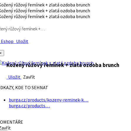
ený růžový řemínek +…
Eshop
Uložit
×
Kožený růžový řemínek + zlatá ozdoba brunch
Uložit
Zavřít
DKAZY, KDE TO SEHNAT
burga.cz/products/kozeny-reminek-k…
burga.cz/products…
OMENTÁŘE
avřít