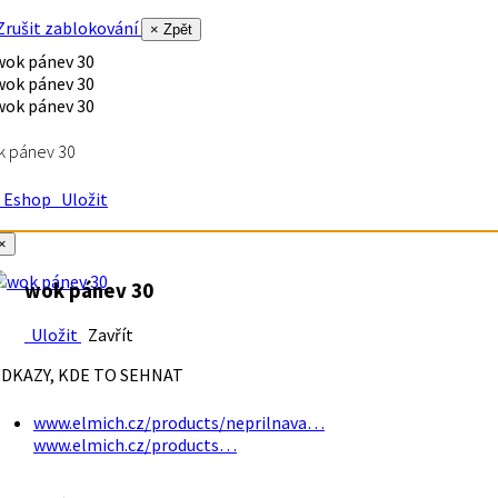
rušit zablokování
× Zpět
k pánev 30
Eshop
Uložit
×
wok pánev 30
Uložit
Zavřít
DKAZY, KDE TO SEHNAT
www.elmich.cz/products/neprilnava…
www.elmich.cz/products…