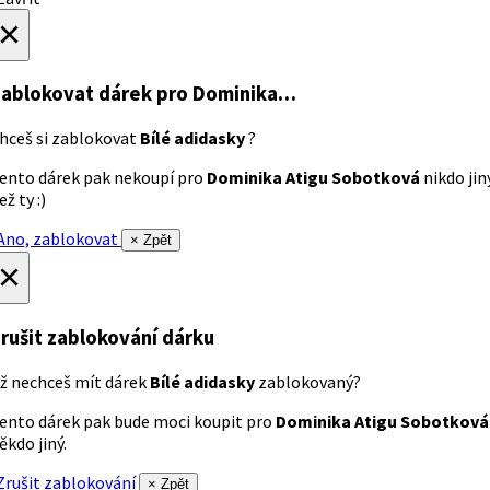
×
ablokovat dárek
pro Dominika…
hceš si zablokovat
Bílé adidasky
?
ento dárek pak nekoupí pro
Dominika Atigu Sobotková
nikdo jin
ež ty :)
no, zablokovat
× Zpět
×
rušit zablokování dárku
ž nechceš mít dárek
Bílé adidasky
zablokovaný?
ento dárek pak bude moci koupit pro
Dominika Atigu Sobotková
ěkdo jiný.
rušit zablokování
× Zpět