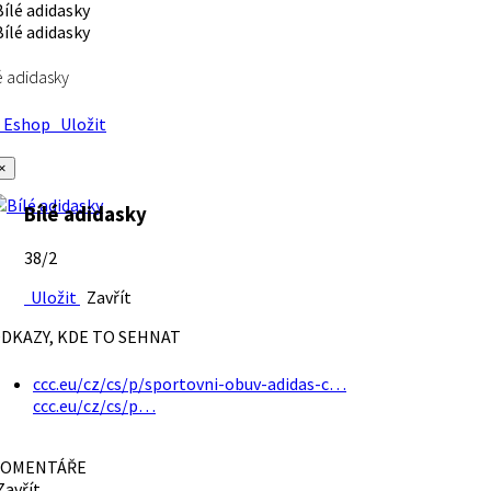
é adidasky
Eshop
Uložit
×
Bílé adidasky
38/2
Uložit
Zavřít
DKAZY, KDE TO SEHNAT
ccc.eu/cz/cs/p/sportovni-obuv-adidas-c…
ccc.eu/cz/cs/p…
OMENTÁŘE
avřít