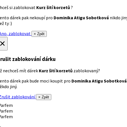
hceš si zablokovat
Kurz šití korzetů
?
ento dárek pak nekoupí pro
Dominika Atigu Sobotková
nikdo jin
ež ty :)
no, zablokovat
× Zpět
×
rušit zablokování dárku
ž nechceš mít dárek
Kurz šití korzetů
zablokovaný?
ento dárek pak bude moci koupit pro
Dominika Atigu Sobotková
ěkdo jiný.
rušit zablokování
× Zpět