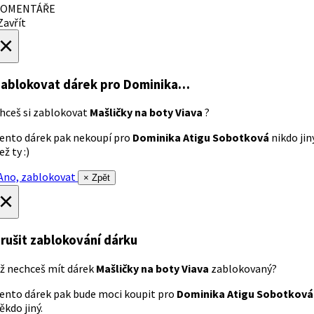
OMENTÁŘE
avřít
×
ablokovat dárek
pro Dominika…
hceš si zablokovat
Mašličky na boty Viava
?
ento dárek pak nekoupí pro
Dominika Atigu Sobotková
nikdo jin
ež ty :)
no, zablokovat
× Zpět
×
rušit zablokování dárku
ž nechceš mít dárek
Mašličky na boty Viava
zablokovaný?
ento dárek pak bude moci koupit pro
Dominika Atigu Sobotková
ěkdo jiný.