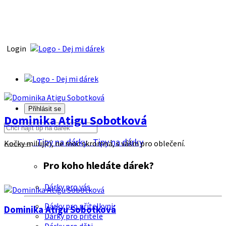
Login
Přihlásit se
Dominika Atigu Sobotková
Tipy na dárky
Tipy na dárky
Kočky milující, ne moc skromná, s vášni pro oblečení.
Pro koho hledáte dárek?
Dárky pro vás
Dárky pro přítelkyni
Dominika Atigu Sobotková
Dárky pro přítele