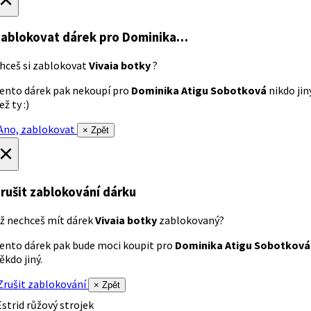
ablokovat dárek
pro Dominika…
hceš si zablokovat
Vivaia botky
?
ento dárek pak nekoupí pro
Dominika Atigu Sobotková
nikdo jin
ež ty :)
no, zablokovat
× Zpět
×
rušit zablokování dárku
ž nechceš mít dárek
Vivaia botky
zablokovaný?
ento dárek pak bude moci koupit pro
Dominika Atigu Sobotková
ěkdo jiný.
rušit zablokování
× Zpět