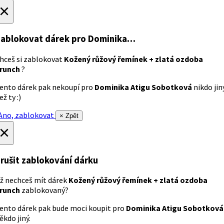
×
ablokovat dárek
pro Dominika…
hceš si zablokovat
Kožený růžový řemínek + zlatá ozdoba
runch
?
ento dárek pak nekoupí pro
Dominika Atigu Sobotková
nikdo jin
ež ty :)
no, zablokovat
× Zpět
×
rušit zablokování dárku
ž nechceš mít dárek
Kožený růžový řemínek + zlatá ozdoba
runch
zablokovaný?
ento dárek pak bude moci koupit pro
Dominika Atigu Sobotková
ěkdo jiný.