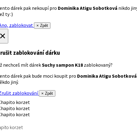
ento dárek pak nekoupí pro
Dominika Atigu Sobotková
nikdo jin
ež ty :)
no, zablokovat
× Zpět
×
rušit zablokování dárku
ž nechceš mít dárek
Suchy sampon K18
zablokovaný?
ento dárek pak bude moci koupit pro
Dominika Atigu Sobotková
ěkdo jiný.
rušit zablokování
× Zpět
pito korzet