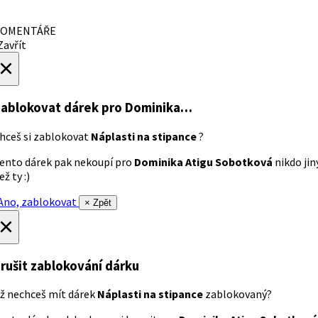
OMENTÁŘE
avřít
×
ablokovat dárek
pro Dominika…
hceš si zablokovat
Náplasti na stipance
?
ento dárek pak nekoupí pro
Dominika Atigu Sobotková
nikdo jin
ež ty :)
no, zablokovat
× Zpět
×
rušit zablokování dárku
ž nechceš mít dárek
Náplasti na stipance
zablokovaný?