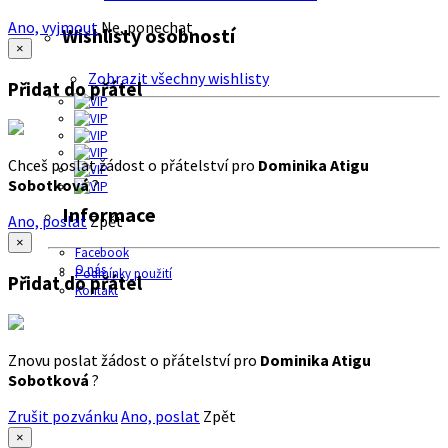
Ano, vyjmout
Ne, ponechat
Wishlisty osobností
×
Zobrazit všechny wishlisty
Přidat do přátel
Chceš poslat žádost o přátelství pro
Dominika Atigu
Sobotková
?
Informace
Ano, poslat
Zpět
×
Facebook
O nás
Podmínky použití
Přidat do přátel
Kontakt
Znovu poslat žádost o přátelství pro
Dominika Atigu
Sobotková
?
Zrušit pozvánku
Ano, poslat
Zpět
×