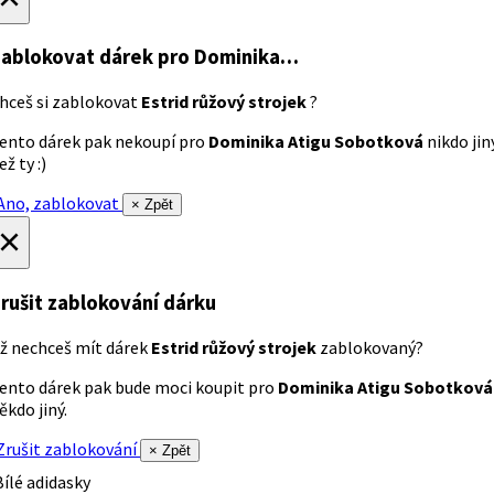
ablokovat dárek
pro Dominika…
hceš si zablokovat
Estrid růžový strojek
?
ento dárek pak nekoupí pro
Dominika Atigu Sobotková
nikdo jin
ež ty :)
no, zablokovat
× Zpět
×
rušit zablokování dárku
ž nechceš mít dárek
Estrid růžový strojek
zablokovaný?
ento dárek pak bude moci koupit pro
Dominika Atigu Sobotková
ěkdo jiný.
rušit zablokování
× Zpět