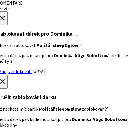
OMENTÁŘE
avřít
×
ablokovat dárek
pro Dominika…
hceš si zablokovat
Polštář sleep&glow
?
ento dárek pak nekoupí pro
Dominika Atigu Sobotková
nikdo jin
ež ty :)
no, zablokovat
× Zpět
×
rušit zablokování dárku
ž nechceš mít dárek
Polštář sleep&glow
zablokovaný?
ento dárek pak bude moci koupit pro
Dominika Atigu Sobotková
ěkdo jiný.