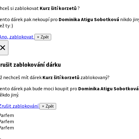
hceš si zablokovat
Kurz šití korzetů
?
ento dárek pak nekoupí pro
Dominika Atigu Sobotková
nikdo jin
ež ty :)
no, zablokovat
× Zpět
×
rušit zablokování dárku
ž nechceš mít dárek
Kurz šití korzetů
zablokovaný?
ento dárek pak bude moci koupit pro
Dominika Atigu Sobotková
ěkdo jiný.
rušit zablokování
× Zpět