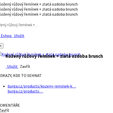
ený růžový řemínek +…
Eshop
Uložit
×
Kožený růžový řemínek + zlatá ozdoba brunch
Uložit
Zavřít
DKAZY, KDE TO SEHNAT
burga.cz/products/kozeny-reminek-k…
burga.cz/products…
OMENTÁŘE
avřít