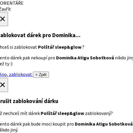
OMENTÁŘE
avřít
×
ablokovat dárek
pro Dominika…
hceš si zablokovat
Polštář sleep&glow
?
ento dárek pak nekoupí pro
Dominika Atigu Sobotková
nikdo jin
ež ty :)
no, zablokovat
× Zpět
×
rušit zablokování dárku
ž nechceš mít dárek
Polštář sleep&glow
zablokovaný?
ento dárek pak bude moci koupit pro
Dominika Atigu Sobotková
ěkdo jiný.