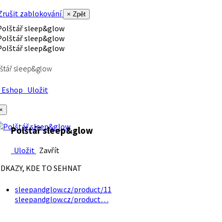
rušit zablokování
× Zpět
štář sleep&glow
Eshop
Uložit
×
Polštář sleep&glow
Uložit
Zavřít
DKAZY, KDE TO SEHNAT
sleepandglow.cz/product/11
sleepandglow.cz/product…