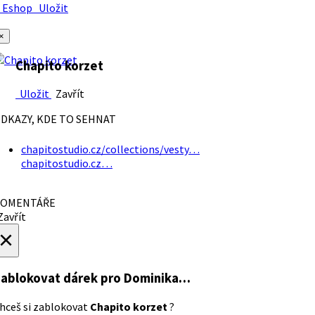
Eshop
Uložit
×
Chapito korzet
Uložit
Zavřít
DKAZY, KDE TO SEHNAT
chapitostudio.cz/collections/vesty…
chapitostudio.cz…
OMENTÁŘE
avřít
×
ablokovat dárek
pro Dominika…
hceš si zablokovat
Chapito korzet
?