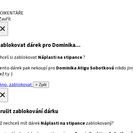
OMENTÁŘE
avřít
×
ablokovat dárek
pro Dominika…
hceš si zablokovat
Náplasti na stipance
?
ento dárek pak nekoupí pro
Dominika Atigu Sobotková
nikdo jin
ež ty :)
no, zablokovat
× Zpět
×
rušit zablokování dárku
ž nechceš mít dárek
Náplasti na stipance
zablokovaný?