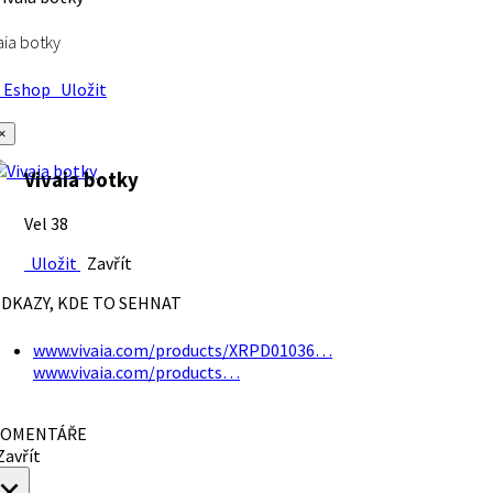
aia botky
Eshop
Uložit
×
Vivaia botky
Vel 38
Uložit
Zavřít
DKAZY, KDE TO SEHNAT
www.vivaia.com/products/XRPD01036…
www.vivaia.com/products…
OMENTÁŘE
avřít
×