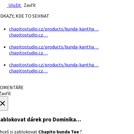
Uložit
Zavřít
DKAZY, KDE TO SEHNAT
chapitostudio.cz/products/bunda-kantha…
chapitostudio.cz…
chapitostudio.cz/products/bunda-kantha…
chapitostudio.cz…
chapitostudio.cz/products/bunda-kantha…
chapitostudio.cz…
OMENTÁŘE
avřít
×
ablokovat dárek
pro Dominika…
hceš si zablokovat
Chapito bunda Tee
?