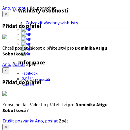
Ano, vyjmout
Ne, ponechat
Wishlisty osobností
×
Zobrazit všechny wishlisty
Přidat do přátel
Chceš poslat žádost o přátelství pro
Dominika Atigu
Sobotková
?
Informace
Ano, poslat
Zpět
×
Facebook
O nás
Podmínky použití
Přidat do přátel
Kontakt
Znovu poslat žádost o přátelství pro
Dominika Atigu
Sobotková
?
Zrušit pozvánku
Ano, poslat
Zpět
×