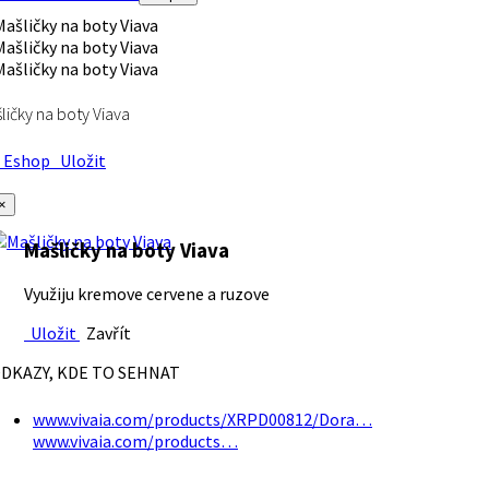
ličky na boty Viava
Eshop
Uložit
×
Mašličky na boty Viava
Využiju kremove cervene a ruzove
Uložit
Zavřít
DKAZY, KDE TO SEHNAT
www.vivaia.com/products/XRPD00812/Dora…
www.vivaia.com/products…