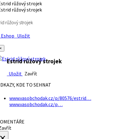
rid růžový strojek
Eshop
Uložit
×
Estrid růžový strojek
Uložit
Zavřít
DKAZY, KDE TO SEHNAT
www.vasobchodak.cz/p/80576/estrid…
www.vasobchodak.cz/p…
OMENTÁŘE
avřít
×