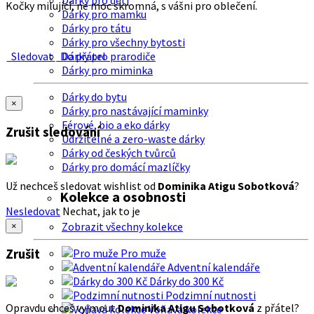
Dárky pro děti
Kočky milující, ne moc skromná, s vášni pro oblečení.
Dárky pro mamku
Dárky pro tátu
Dárky pro všechny bytosti
Sledovat
Do přátel
Dárky pro prarodiče
Dárky pro miminka
Dárky do bytu
×
Dárky pro nastávající maminky
Férové, bio a eko dárky
Zrušit sledování
Udržitelné a zero-waste dárky
Dárky od českých tvůrců
Dárky pro domácí mazlíčky
Už nechceš sledovat wishlist od
Dominika Atigu Sobotková
?
Kolekce a osobnosti
Nesledovat
Nechat, jak to je
Zobrazit všechny kolekce
×
Zrušit
Pro muže
Adventní kalendáře
Dárky do 300 Kč
Podzimní nutnosti
Opravdu chceš vyjmout
Dominika Atigu Sobotková
z přátel?
Voňavá kolekce