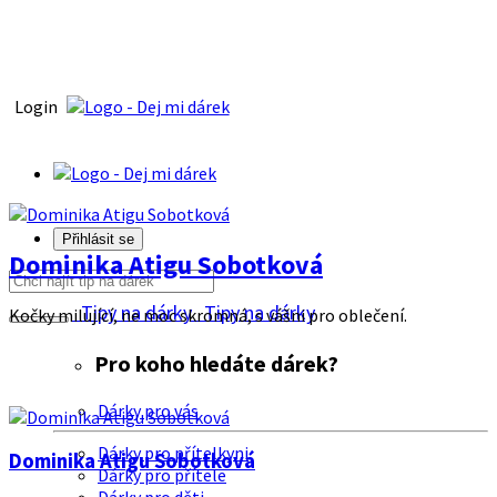
Login
Přihlásit se
Dominika Atigu Sobotková
Tipy na dárky
Tipy na dárky
Kočky milující, ne moc skromná, s vášni pro oblečení.
Pro koho hledáte dárek?
Dárky pro vás
Dárky pro přítelkyni
Dominika Atigu Sobotková
Dárky pro přítele