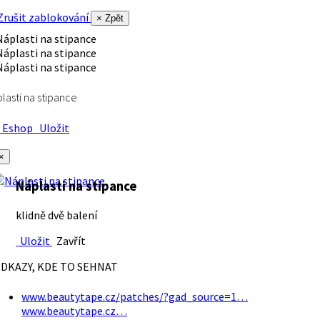
rušit zablokování
× Zpět
lasti na stipance
Eshop
Uložit
×
Náplasti na stipance
klidně dvě balení
Uložit
Zavřít
DKAZY, KDE TO SEHNAT
www.beautytape.cz/patches/?gad_source=1…
www.beautytape.cz…