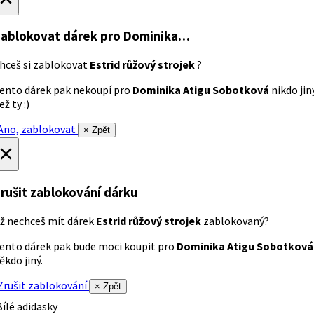
ablokovat dárek
pro Dominika…
hceš si zablokovat
Estrid růžový strojek
?
ento dárek pak nekoupí pro
Dominika Atigu Sobotková
nikdo jin
ež ty :)
no, zablokovat
× Zpět
×
rušit zablokování dárku
ž nechceš mít dárek
Estrid růžový strojek
zablokovaný?
ento dárek pak bude moci koupit pro
Dominika Atigu Sobotková
ěkdo jiný.
rušit zablokování
× Zpět