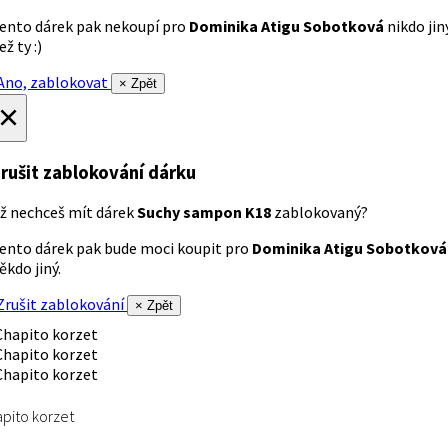
ento dárek pak nekoupí pro
Dominika Atigu Sobotková
nikdo jin
ež ty :)
no, zablokovat
× Zpět
×
rušit zablokování dárku
ž nechceš mít dárek
Suchy sampon K18
zablokovaný?
ento dárek pak bude moci koupit pro
Dominika Atigu Sobotková
ěkdo jiný.
rušit zablokování
× Zpět
pito korzet