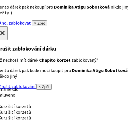
ento dárek pak nekoupí pro
Dominika Atigu Sobotková
nikdo jin
ež ty :)
no, zablokovat
× Zpět
×
rušit zablokování dárku
ž nechceš mít dárek
Chapito korzet
zablokovaný?
ento dárek pak bude moci koupit pro
Dominika Atigu Sobotková
ěkdo jiný.
rušit zablokování
× Zpět
 má někdo
mluveno