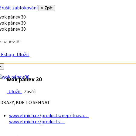
rušit zablokování
× Zpět
k pánev 30
Eshop
Uložit
×
wok pánev 30
Uložit
Zavřít
DKAZY, KDE TO SEHNAT
www.elmich.cz/products/neprilnava…
www.elmich.cz/products…