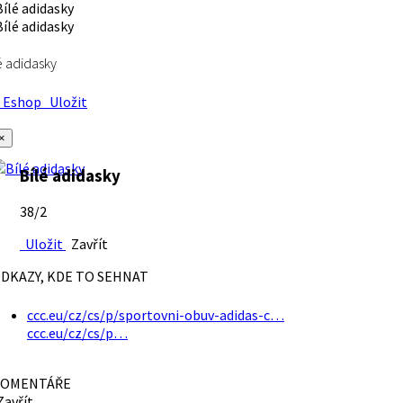
é adidasky
Eshop
Uložit
×
Bílé adidasky
38/2
Uložit
Zavřít
DKAZY, KDE TO SEHNAT
ccc.eu/cz/cs/p/sportovni-obuv-adidas-c…
ccc.eu/cz/cs/p…
OMENTÁŘE
avřít