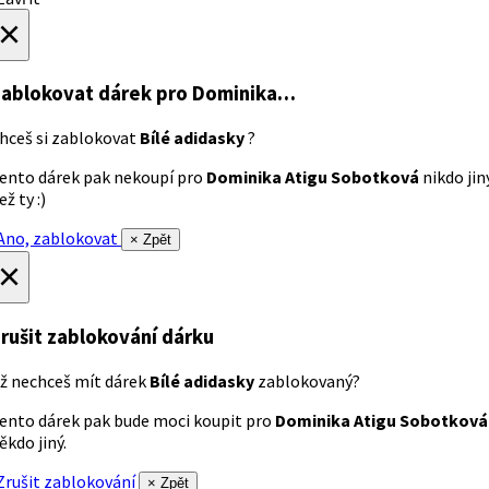
×
ablokovat dárek
pro Dominika…
hceš si zablokovat
Bílé adidasky
?
ento dárek pak nekoupí pro
Dominika Atigu Sobotková
nikdo jin
ež ty :)
no, zablokovat
× Zpět
×
rušit zablokování dárku
ž nechceš mít dárek
Bílé adidasky
zablokovaný?
ento dárek pak bude moci koupit pro
Dominika Atigu Sobotková
ěkdo jiný.
rušit zablokování
× Zpět