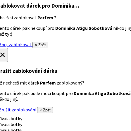
ablokovat dárek
pro Dominika…
hceš si zablokovat
Parfem
?
ento dárek pak nekoupí pro
Dominika Atigu Sobotková
nikdo jin
ež ty :)
no, zablokovat
× Zpět
×
rušit zablokování dárku
ž nechceš mít dárek
Parfem
zablokovaný?
ento dárek pak bude moci koupit pro
Dominika Atigu Sobotková
ěkdo jiný.
rušit zablokování
× Zpět