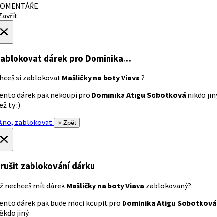
OMENTÁŘE
avřít
×
ablokovat dárek
pro Dominika…
hceš si zablokovat
Mašličky na boty Viava
?
ento dárek pak nekoupí pro
Dominika Atigu Sobotková
nikdo jin
ež ty :)
no, zablokovat
× Zpět
×
rušit zablokování dárku
ž nechceš mít dárek
Mašličky na boty Viava
zablokovaný?
ento dárek pak bude moci koupit pro
Dominika Atigu Sobotková
ěkdo jiný.