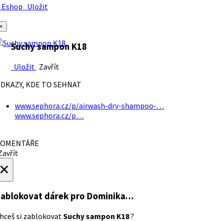
Eshop
Uložit
×
Suchy sampon K18
Uložit
Zavřít
DKAZY, KDE TO SEHNAT
www.sephora.cz/p/airwash-dry-shampoo-…
www.sephora.cz/p…
OMENTÁŘE
avřít
×
ablokovat dárek
pro Dominika…
hceš si zablokovat
Suchy sampon K18
?