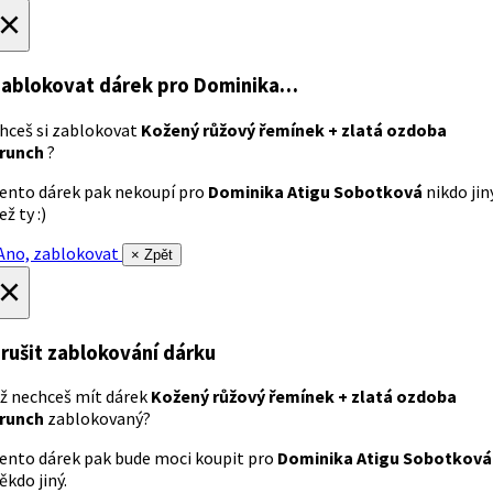
×
ablokovat dárek
pro Dominika…
hceš si zablokovat
Kožený růžový řemínek + zlatá ozdoba
runch
?
ento dárek pak nekoupí pro
Dominika Atigu Sobotková
nikdo jin
ež ty :)
no, zablokovat
× Zpět
×
rušit zablokování dárku
ž nechceš mít dárek
Kožený růžový řemínek + zlatá ozdoba
runch
zablokovaný?
ento dárek pak bude moci koupit pro
Dominika Atigu Sobotková
ěkdo jiný.