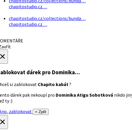
chapitostudio.cz/collections/bunda…
chapitostudio.cz…
chapitostudio.cz/collections/bunda…
chapitostudio.cz…
OMENTÁŘE
avřít
×
ablokovat dárek
pro Dominika…
hceš si zablokovat
Chapito kabát
?
ento dárek pak nekoupí pro
Dominika Atigu Sobotková
nikdo jin
ež ty :)
no, zablokovat
× Zpět
×