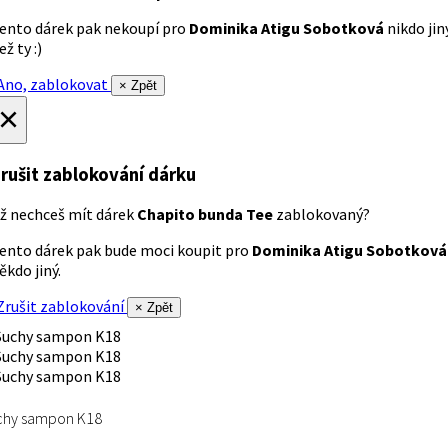
ento dárek pak nekoupí pro
Dominika Atigu Sobotková
nikdo jin
ež ty :)
no, zablokovat
× Zpět
×
rušit zablokování dárku
ž nechceš mít dárek
Chapito bunda Tee
zablokovaný?
ento dárek pak bude moci koupit pro
Dominika Atigu Sobotková
ěkdo jiný.
rušit zablokování
× Zpět
chy sampon K18