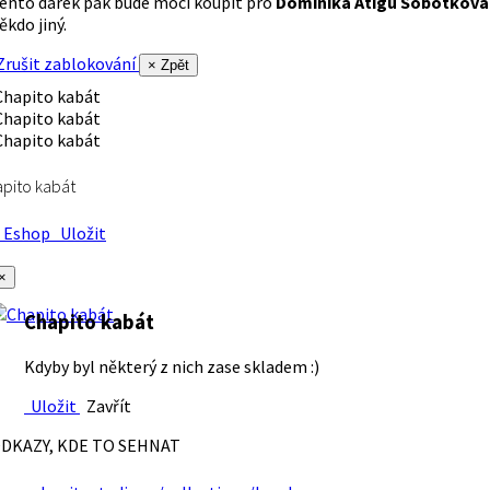
ento dárek pak bude moci koupit pro
Dominika Atigu Sobotková
ěkdo jiný.
rušit zablokování
× Zpět
pito kabát
Eshop
Uložit
×
Chapito kabát
Kdyby byl některý z nich zase skladem :)
Uložit
Zavřít
DKAZY, KDE TO SEHNAT