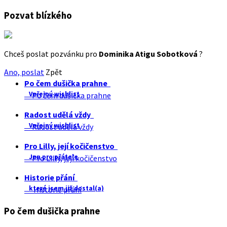
Pozvat blízkého
Chceš poslat pozvánku pro
Dominika Atigu Sobotková
?
Ano, poslat
Zpět
Po čem dušička prahne
Veřejný wishlist
Po čem dušička prahne
Radost udělá vždy
Veřejný wishlist
Radost udělá vždy
Pro Lilly, její kočičenstvo
Jen pro přátele
Pro Lilly, její kočičenstvo
Historie přání
které jsem již dostal(a)
Historie přání
Po čem dušička prahne