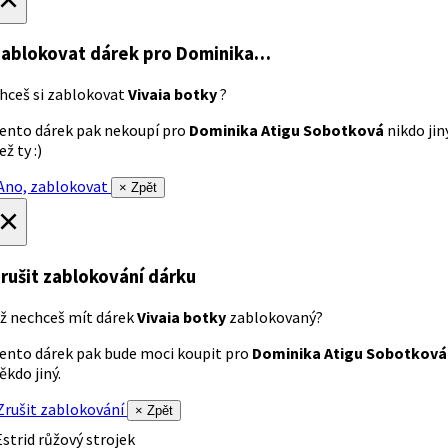
ablokovat dárek
pro Dominika…
hceš si zablokovat
Vivaia botky
?
ento dárek pak nekoupí pro
Dominika Atigu Sobotková
nikdo jin
ež ty :)
no, zablokovat
× Zpět
×
rušit zablokování dárku
ž nechceš mít dárek
Vivaia botky
zablokovaný?
ento dárek pak bude moci koupit pro
Dominika Atigu Sobotková
ěkdo jiný.
rušit zablokování
× Zpět