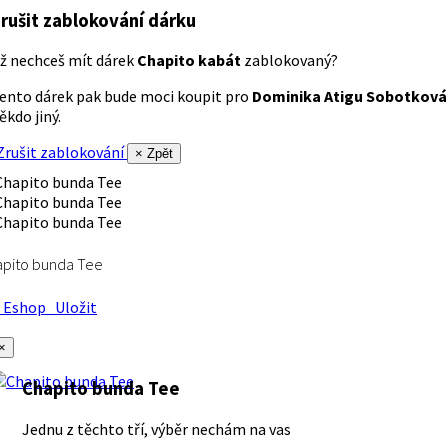
rušit zablokování dárku
ž nechceš mít dárek
Chapito kabát
zablokovaný?
ento dárek pak bude moci koupit pro
Dominika Atigu Sobotková
ěkdo jiný.
rušit zablokování
× Zpět
apito bunda Tee
Eshop
Uložit
×
Chapito bunda Tee
Jednu z těchto tří, výběr nechám na vas