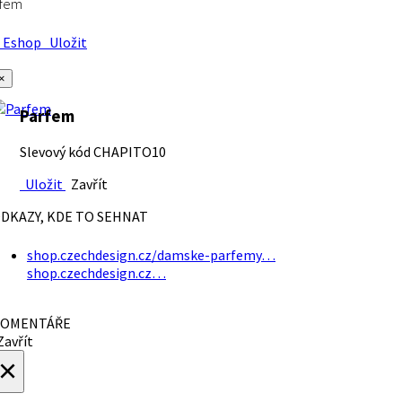
rfem
Eshop
Uložit
×
Parfem
Slevový kód CHAPITO10
Uložit
Zavřít
DKAZY, KDE TO SEHNAT
shop.czechdesign.cz/damske-parfemy…
shop.czechdesign.cz…
OMENTÁŘE
avřít
×