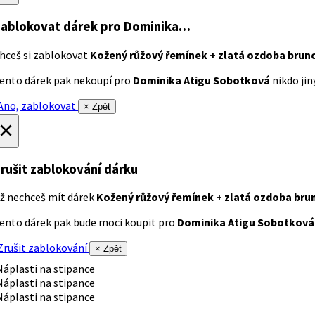
ablokovat dárek
pro Dominika…
hceš si zablokovat
Kožený růžový řemínek + zlatá ozdoba brun
ento dárek pak nekoupí pro
Dominika Atigu Sobotková
nikdo jiný
no, zablokovat
× Zpět
×
rušit zablokování dárku
ž nechceš mít dárek
Kožený růžový řemínek + zlatá ozdoba bru
ento dárek pak bude moci koupit pro
Dominika Atigu Sobotková
rušit zablokování
× Zpět