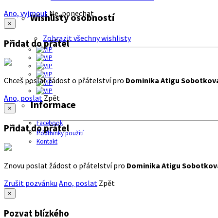
Ano, vyjmout
Ne, ponechat
Wishlisty osobností
×
Zobrazit všechny wishlisty
Přidat do přátel
Chceš poslat žádost o přátelství pro
Dominika Atigu Sobotkov
Ano, poslat
Zpět
Informace
×
Facebook
Přidat do přátel
O nás
Podmínky použití
Kontakt
Znovu poslat žádost o přátelství pro
Dominika Atigu Sobotkov
Zrušit pozvánku
Ano, poslat
Zpět
×
Pozvat blízkého