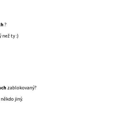
ch
?
 než ty :)
nch
zablokovaný?
někdo jiný.