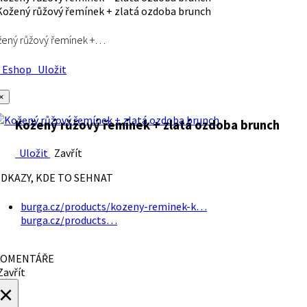
ený růžový řemínek +…
Eshop
Uložit
×
Kožený růžový řemínek + zlatá ozdoba brunch
Uložit
Zavřít
DKAZY, KDE TO SEHNAT
burga.cz/products/kozeny-reminek-k…
burga.cz/products…
OMENTÁŘE
avřít
×