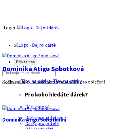
Login
Přihlásit se
Dominika Atigu Sobotková
Tipy na dárky
Tipy na dárky
Kočky milující, ne moc skromná, s vášni pro oblečení.
Pro koho hledáte dárek?
Dárky pro vás
Dárky pro přítelkyni
Dominika Atigu Sobotková
Dárky pro přítele