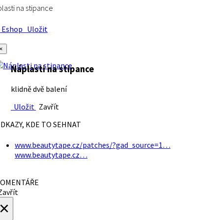
lasti na stipance
Eshop
Uložit
×
Náplasti na stipance
klidně dvě balení
Uložit
Zavřít
DKAZY, KDE TO SEHNAT
www.beautytape.cz/patches/?gad_source=1…
www.beautytape.cz…
OMENTÁŘE
avřít
×