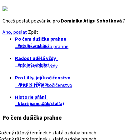
Chceš poslat pozvánku pro
Dominika Atigu Sobotková
?
Ano, poslat
Zpět
Po čem dušička prahne
Veřejný wishlist
Po čem dušička prahne
Radost udělá vždy
Veřejný wishlist
Radost udělá vždy
Pro Lilly, její kočičenstvo
Jen pro přátele
Pro Lilly, její kočičenstvo
Historie přání
které jsem již dostal(a)
Historie přání
Po čem dušička prahne