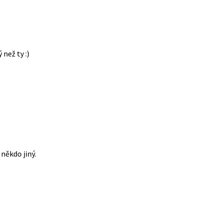
 než ty :)
někdo jiný.