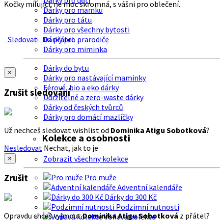
Dárky pro děti
Kočky milující, ne moc skromná, s vášni pro oblečení.
Dárky pro mamku
Dárky pro tátu
Dárky pro všechny bytosti
Sledovat
Do přátel
Dárky pro prarodiče
Dárky pro miminka
Dárky do bytu
×
Dárky pro nastávající maminky
Férové, bio a eko dárky
Zrušit sledování
Udržitelné a zero-waste dárky
Dárky od českých tvůrců
Dárky pro domácí mazlíčky
Už nechceš sledovat wishlist od
Dominika Atigu Sobotková
?
Kolekce a osobnosti
Nesledovat
Nechat, jak to je
Zobrazit všechny kolekce
×
Zrušit
Pro muže
Adventní kalendáře
Dárky do 300 Kč
Podzimní nutnosti
Opravdu chceš vyjmout
Dominika Atigu Sobotková
z přátel?
Voňavá kolekce