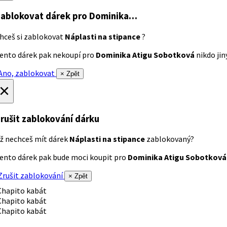
ablokovat dárek
pro Dominika…
hceš si zablokovat
Náplasti na stipance
?
ento dárek pak nekoupí pro
Dominika Atigu Sobotková
nikdo jiný
no, zablokovat
× Zpět
×
rušit zablokování dárku
ž nechceš mít dárek
Náplasti na stipance
zablokovaný?
ento dárek pak bude moci koupit pro
Dominika Atigu Sobotková
rušit zablokování
× Zpět