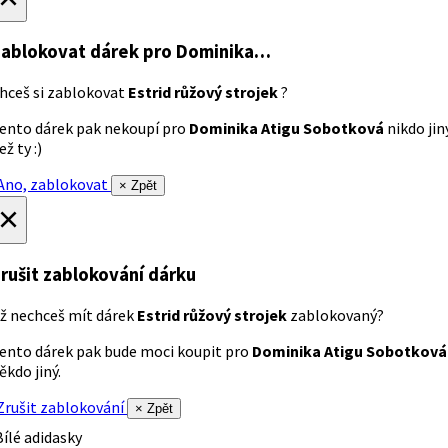
ablokovat dárek
pro Dominika…
hceš si zablokovat
Estrid růžový strojek
?
ento dárek pak nekoupí pro
Dominika Atigu Sobotková
nikdo jin
ež ty :)
no, zablokovat
× Zpět
×
rušit zablokování dárku
ž nechceš mít dárek
Estrid růžový strojek
zablokovaný?
ento dárek pak bude moci koupit pro
Dominika Atigu Sobotková
ěkdo jiný.
rušit zablokování
× Zpět