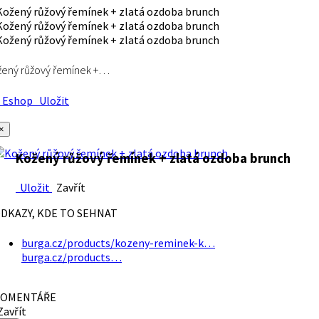
ený růžový řemínek +…
Eshop
Uložit
×
Kožený růžový řemínek + zlatá ozdoba brunch
Uložit
Zavřít
DKAZY, KDE TO SEHNAT
burga.cz/products/kozeny-reminek-k…
burga.cz/products…
OMENTÁŘE
avřít