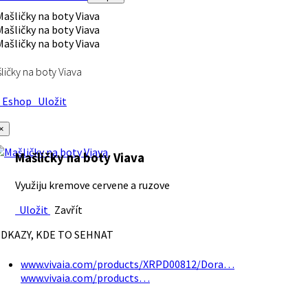
ličky na boty Viava
Eshop
Uložit
×
Mašličky na boty Viava
Využiju kremove cervene a ruzove
Uložit
Zavřít
DKAZY, KDE TO SEHNAT
www.vivaia.com/products/XRPD00812/Dora…
www.vivaia.com/products…