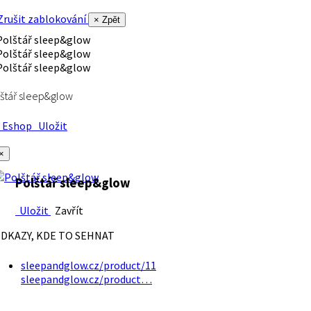
rušit zablokování
× Zpět
štář sleep&glow
Eshop
Uložit
×
Polštář sleep&glow
Uložit
Zavřít
DKAZY, KDE TO SEHNAT
sleepandglow.cz/product/11
sleepandglow.cz/product…