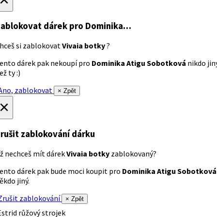
ablokovat dárek
pro Dominika…
hceš si zablokovat
Vivaia botky
?
ento dárek pak nekoupí pro
Dominika Atigu Sobotková
nikdo jin
ež ty :)
no, zablokovat
× Zpět
×
rušit zablokování dárku
ž nechceš mít dárek
Vivaia botky
zablokovaný?
ento dárek pak bude moci koupit pro
Dominika Atigu Sobotková
ěkdo jiný.
rušit zablokování
× Zpět