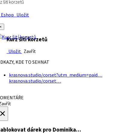
z šití korzetů
Eshop
Uložit
×
Kurz šití korzetů
Uložit
Zavřít
DKAZY, KDE TO SEHNAT
krasnova.studio/corset?utm_medium=paid…
krasnova.studio/corset…
OMENTÁŘE
avřít
×
ablokovat dárek
pro Dominika…