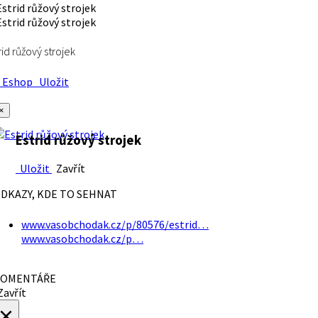
rid růžový strojek
Eshop
Uložit
×
Estrid růžový strojek
Uložit
Zavřít
DKAZY, KDE TO SEHNAT
www.vasobchodak.cz/p/80576/estrid…
www.vasobchodak.cz/p…
OMENTÁŘE
avřít
×