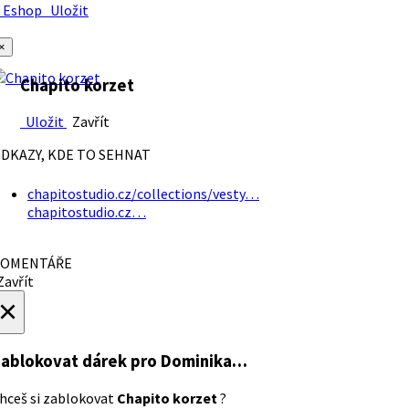
Eshop
Uložit
×
Chapito korzet
Uložit
Zavřít
DKAZY, KDE TO SEHNAT
chapitostudio.cz/collections/vesty…
chapitostudio.cz…
OMENTÁŘE
avřít
×
ablokovat dárek
pro Dominika…
hceš si zablokovat
Chapito korzet
?