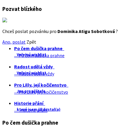
Pozvat blízkého
Chceš poslat pozvánku pro
Dominika Atigu Sobotková
?
Ano, poslat
Zpět
Po čem dušička prahne
Veřejný wishlist
Po čem dušička prahne
Radost udělá vždy
Veřejný wishlist
Radost udělá vždy
Pro Lilly, její kočičenstvo
Jen pro přátele
Pro Lilly, její kočičenstvo
Historie přání
které jsem již dostal(a)
Historie přání
Po čem dušička prahne