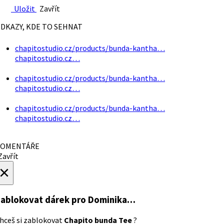
Uložit
Zavřít
DKAZY, KDE TO SEHNAT
chapitostudio.cz/products/bunda-kantha…
chapitostudio.cz…
chapitostudio.cz/products/bunda-kantha…
chapitostudio.cz…
chapitostudio.cz/products/bunda-kantha…
chapitostudio.cz…
OMENTÁŘE
avřít
×
ablokovat dárek
pro Dominika…
hceš si zablokovat
Chapito bunda Tee
?