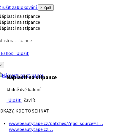
rušit zablokování
× Zpět
lasti na stipance
Eshop
Uložit
×
Náplasti na stipance
klidně dvě balení
Uložit
Zavřít
DKAZY, KDE TO SEHNAT
www.beautytape.cz/patches/?gad_source=1…
www.beautytape.cz…