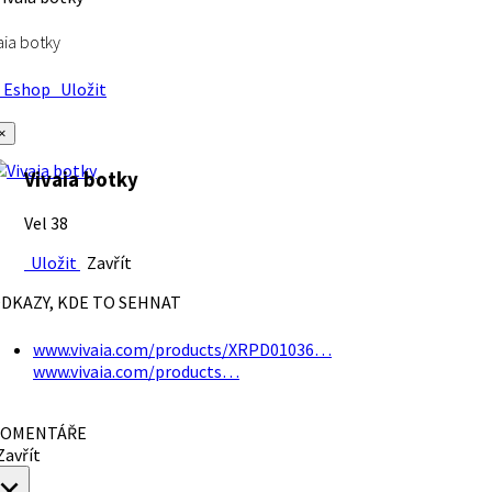
aia botky
Eshop
Uložit
×
Vivaia botky
Vel 38
Uložit
Zavřít
DKAZY, KDE TO SEHNAT
www.vivaia.com/products/XRPD01036…
www.vivaia.com/products…
OMENTÁŘE
avřít
×