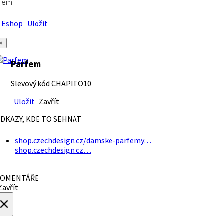
rfem
Eshop
Uložit
×
Parfem
Slevový kód CHAPITO10
Uložit
Zavřít
DKAZY, KDE TO SEHNAT
shop.czechdesign.cz/damske-parfemy…
shop.czechdesign.cz…
OMENTÁŘE
avřít
×