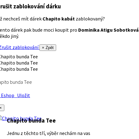
rušit zablokování dárku
ž nechceš mít dárek
Chapito kabát
zablokovaný?
ento dárek pak bude moci koupit pro
Dominika Atigu Sobotková
ěkdo jiný.
rušit zablokování
× Zpět
apito bunda Tee
Eshop
Uložit
×
Chapito bunda Tee
Jednu z těchto tří, výběr nechám na vas