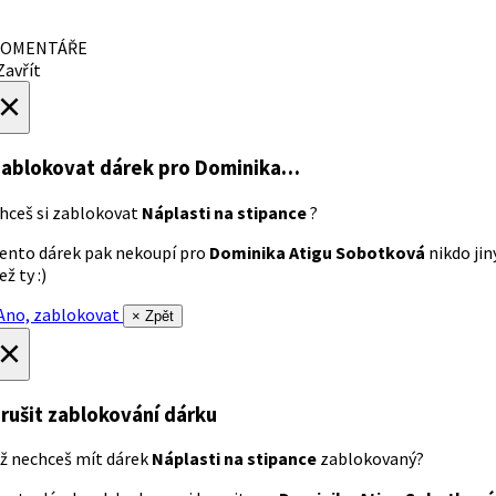
OMENTÁŘE
avřít
×
ablokovat dárek
pro Dominika…
hceš si zablokovat
Náplasti na stipance
?
ento dárek pak nekoupí pro
Dominika Atigu Sobotková
nikdo jin
ež ty :)
no, zablokovat
× Zpět
×
rušit zablokování dárku
ž nechceš mít dárek
Náplasti na stipance
zablokovaný?