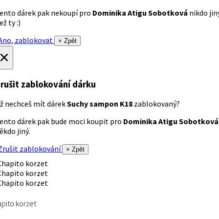
ento dárek pak nekoupí pro
Dominika Atigu Sobotková
nikdo jin
ež ty :)
no, zablokovat
× Zpět
×
rušit zablokování dárku
ž nechceš mít dárek
Suchy sampon K18
zablokovaný?
ento dárek pak bude moci koupit pro
Dominika Atigu Sobotková
ěkdo jiný.
rušit zablokování
× Zpět
pito korzet