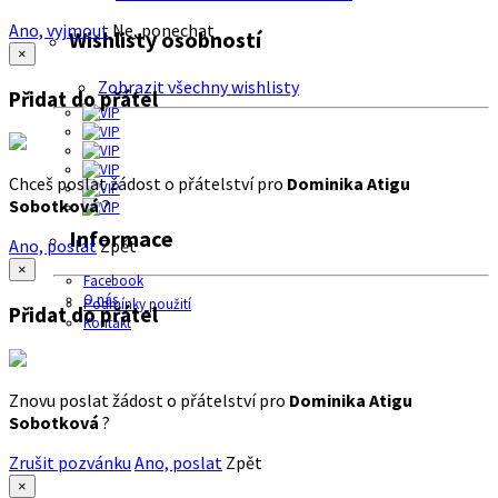
Ano, vyjmout
Ne, ponechat
Wishlisty osobností
×
Zobrazit všechny wishlisty
Přidat do přátel
Chceš poslat žádost o přátelství pro
Dominika Atigu
Sobotková
?
Informace
Ano, poslat
Zpět
×
Facebook
O nás
Podmínky použití
Přidat do přátel
Kontakt
Znovu poslat žádost o přátelství pro
Dominika Atigu
Sobotková
?
Zrušit pozvánku
Ano, poslat
Zpět
×