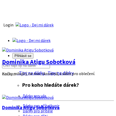
Login
Přihlásit se
Dominika Atigu Sobotková
Tipy na dárky
Tipy na dárky
Kočky milující, ne moc skromná, s vášni pro oblečení.
Pro koho hledáte dárek?
Dárky pro vás
Dárky pro přítelkyni
Dominika Atigu Sobotková
Dárky pro přítele