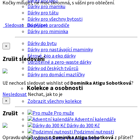
Dárky pro děti
Kočky milující, ne moc skromná, s vášni pro oblečení.
Dárky pro mamku
Dárky pro tátu
Dárky pro všechny bytosti
Sledovat
Do přátel
Dárky pro prarodiče
Dárky pro miminka
Dárky do bytu
×
Dárky pro nastávající maminky
Férové, bio a eko dárky
Zrušit sledování
Udržitelné a zero-waste dárky
Dárky od českých tvůrců
Dárky pro domácí mazlíčky
Už nechceš sledovat wishlist od
Dominika Atigu Sobotková
?
Kolekce a osobnosti
Nesledovat
Nechat, jak to je
Zobrazit všechny kolekce
×
Zrušit
Pro muže
Adventní kalendáře
Dárky do 300 Kč
Podzimní nutnosti
Opravdu chceš vyjmout
Dominika Atigu Sobotková
z přátel?
Voňavá kolekce