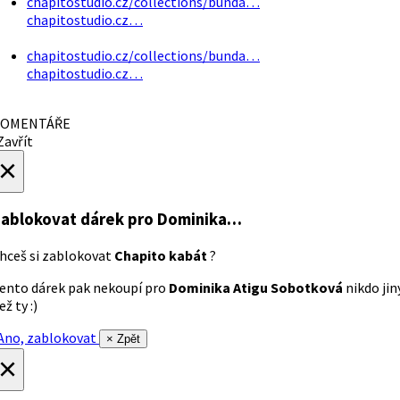
chapitostudio.cz/collections/bunda…
chapitostudio.cz…
chapitostudio.cz/collections/bunda…
chapitostudio.cz…
OMENTÁŘE
avřít
×
ablokovat dárek
pro Dominika…
hceš si zablokovat
Chapito kabát
?
ento dárek pak nekoupí pro
Dominika Atigu Sobotková
nikdo jin
ež ty :)
no, zablokovat
× Zpět
×