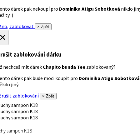
ento dárek pak nekoupí pro
Dominika Atigu Sobotková
nikdo jin
ež ty :)
no, zablokovat
× Zpět
×
rušit zablokování dárku
ž nechceš mít dárek
Chapito bunda Tee
zablokovaný?
ento dárek pak bude moci koupit pro
Dominika Atigu Sobotková
ěkdo jiný.
rušit zablokování
× Zpět
chy sampon K18