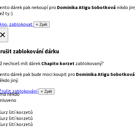
ento dárek pak nekoupí pro
Dominika Atigu Sobotková
nikdo jin
ež ty :)
no, zablokovat
× Zpět
×
rušit zablokování dárku
ž nechceš mít dárek
Chapito korzet
zablokovaný?
ento dárek pak bude moci koupit pro
Dominika Atigu Sobotková
ěkdo jiný.
rušit zablokování
× Zpět
 má někdo
mluveno