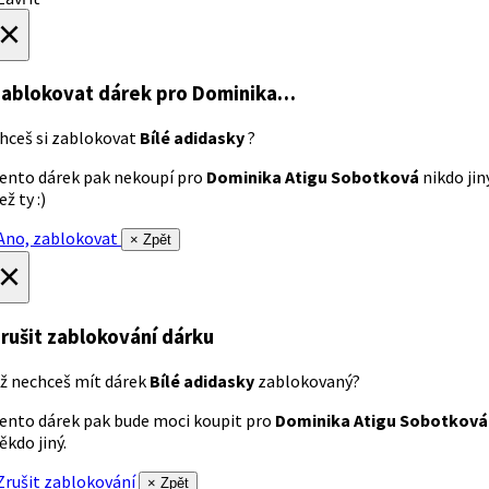
×
ablokovat dárek
pro Dominika…
hceš si zablokovat
Bílé adidasky
?
ento dárek pak nekoupí pro
Dominika Atigu Sobotková
nikdo jin
ež ty :)
no, zablokovat
× Zpět
×
rušit zablokování dárku
ž nechceš mít dárek
Bílé adidasky
zablokovaný?
ento dárek pak bude moci koupit pro
Dominika Atigu Sobotková
ěkdo jiný.
rušit zablokování
× Zpět