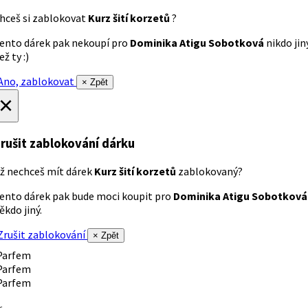
hceš si zablokovat
Kurz šití korzetů
?
ento dárek pak nekoupí pro
Dominika Atigu Sobotková
nikdo jin
ež ty :)
no, zablokovat
× Zpět
×
rušit zablokování dárku
ž nechceš mít dárek
Kurz šití korzetů
zablokovaný?
ento dárek pak bude moci koupit pro
Dominika Atigu Sobotková
ěkdo jiný.
rušit zablokování
× Zpět