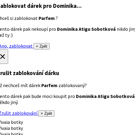
ablokovat dárek
pro Dominika…
hceš si zablokovat
Parfem
?
ento dárek pak nekoupí pro
Dominika Atigu Sobotková
nikdo jin
ež ty :)
no, zablokovat
× Zpět
×
rušit zablokování dárku
ž nechceš mít dárek
Parfem
zablokovaný?
ento dárek pak bude moci koupit pro
Dominika Atigu Sobotková
ěkdo jiný.
rušit zablokování
× Zpět