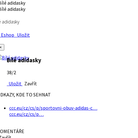
é adidasky
Eshop
Uložit
×
Bílé adidasky
38/2
Uložit
Zavřít
DKAZY, KDE TO SEHNAT
ccc.eu/cz/cs/p/sportovni-obuv-adidas-c…
ccc.eu/cz/cs/p…
OMENTÁŘE
avřít