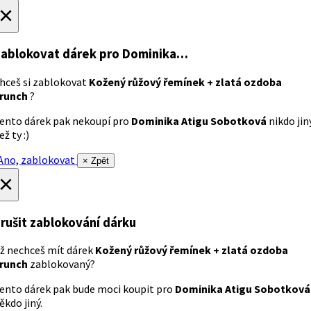
×
ablokovat dárek
pro Dominika…
hceš si zablokovat
Kožený růžový řemínek + zlatá ozdoba
runch
?
ento dárek pak nekoupí pro
Dominika Atigu Sobotková
nikdo jin
ež ty :)
no, zablokovat
× Zpět
×
rušit zablokování dárku
ž nechceš mít dárek
Kožený růžový řemínek + zlatá ozdoba
runch
zablokovaný?
ento dárek pak bude moci koupit pro
Dominika Atigu Sobotková
ěkdo jiný.