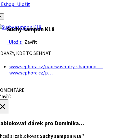
Eshop
Uložit
×
Suchy sampon K18
Uložit
Zavřít
DKAZY, KDE TO SEHNAT
www.sephora.cz/p/airwash-dry-shampoo-…
www.sephora.cz/p…
OMENTÁŘE
avřít
×
ablokovat dárek
pro Dominika…
hceš si zablokovat
Suchy sampon K18
?