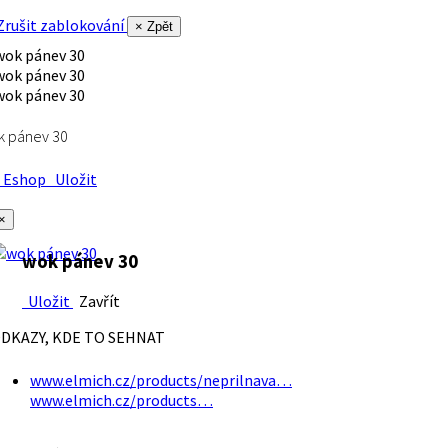
rušit zablokování
× Zpět
k pánev 30
Eshop
Uložit
×
wok pánev 30
Uložit
Zavřít
DKAZY, KDE TO SEHNAT
www.elmich.cz/products/neprilnava…
www.elmich.cz/products…