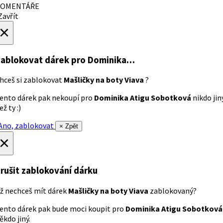
OMENTÁŘE
avřít
×
ablokovat dárek
pro Dominika…
hceš si zablokovat
Mašličky na boty Viava
?
ento dárek pak nekoupí pro
Dominika Atigu Sobotková
nikdo jin
ež ty :)
no, zablokovat
× Zpět
×
rušit zablokování dárku
ž nechceš mít dárek
Mašličky na boty Viava
zablokovaný?
ento dárek pak bude moci koupit pro
Dominika Atigu Sobotková
ěkdo jiný.