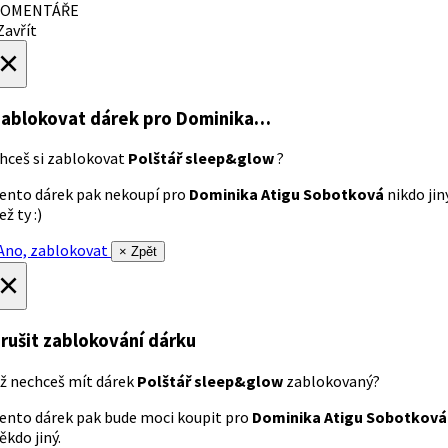
OMENTÁŘE
avřít
×
ablokovat dárek
pro Dominika…
hceš si zablokovat
Polštář sleep&glow
?
ento dárek pak nekoupí pro
Dominika Atigu Sobotková
nikdo jin
ež ty :)
no, zablokovat
× Zpět
×
rušit zablokování dárku
ž nechceš mít dárek
Polštář sleep&glow
zablokovaný?
ento dárek pak bude moci koupit pro
Dominika Atigu Sobotková
ěkdo jiný.