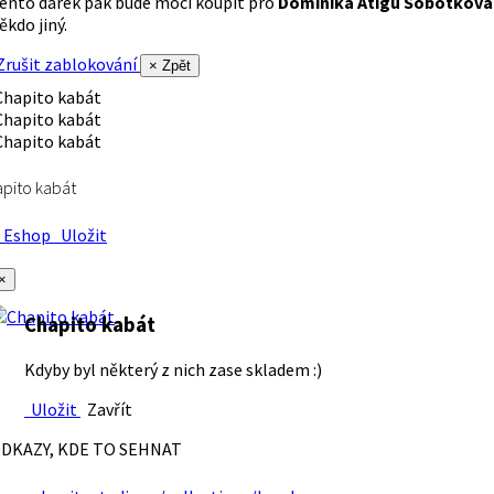
ento dárek pak bude moci koupit pro
Dominika Atigu Sobotková
ěkdo jiný.
rušit zablokování
× Zpět
pito kabát
Eshop
Uložit
×
Chapito kabát
Kdyby byl některý z nich zase skladem :)
Uložit
Zavřít
DKAZY, KDE TO SEHNAT