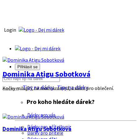
Login
Přihlásit se
Dominika Atigu Sobotková
Tipy na dárky
Tipy na dárky
Kočky milující, ne moc skromná, s vášni pro oblečení.
Pro koho hledáte dárek?
Dárky pro vás
Dárky pro přítelkyni
Dominika Atigu Sobotková
Dárky pro přítele