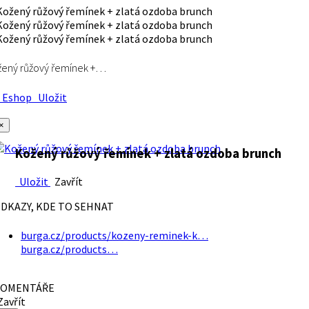
ený růžový řemínek +…
Eshop
Uložit
×
Kožený růžový řemínek + zlatá ozdoba brunch
Uložit
Zavřít
DKAZY, KDE TO SEHNAT
burga.cz/products/kozeny-reminek-k…
burga.cz/products…
OMENTÁŘE
avřít