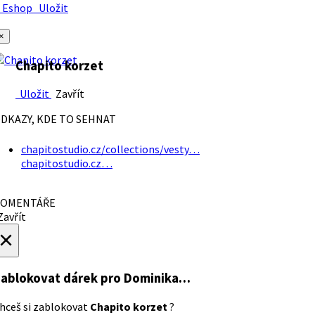
Eshop
Uložit
×
Chapito korzet
Uložit
Zavřít
DKAZY, KDE TO SEHNAT
chapitostudio.cz/collections/vesty…
chapitostudio.cz…
OMENTÁŘE
avřít
×
ablokovat dárek
pro Dominika…
hceš si zablokovat
Chapito korzet
?