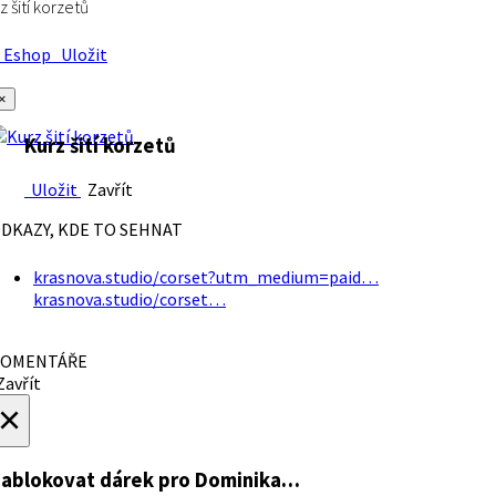
z šití korzetů
Eshop
Uložit
×
Kurz šití korzetů
Uložit
Zavřít
DKAZY, KDE TO SEHNAT
krasnova.studio/corset?utm_medium=paid…
krasnova.studio/corset…
OMENTÁŘE
avřít
×
ablokovat dárek
pro Dominika…