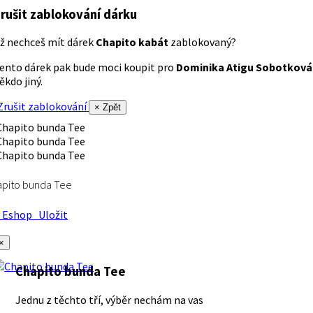
rušit zablokování dárku
ž nechceš mít dárek
Chapito kabát
zablokovaný?
ento dárek pak bude moci koupit pro
Dominika Atigu Sobotková
ěkdo jiný.
rušit zablokování
× Zpět
apito bunda Tee
Eshop
Uložit
×
Chapito bunda Tee
Jednu z těchto tří, výběr nechám na vas