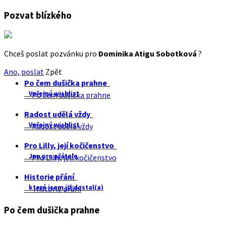
Pozvat blízkého
Chceš poslat pozvánku pro
Dominika Atigu Sobotková
?
Ano, poslat
Zpět
Po čem dušička prahne
Veřejný wishlist
Po čem dušička prahne
Radost udělá vždy
Veřejný wishlist
Radost udělá vždy
Pro Lilly, její kočičenstvo
Jen pro přátele
Pro Lilly, její kočičenstvo
Historie přání
které jsem již dostal(a)
Historie přání
Po čem dušička prahne