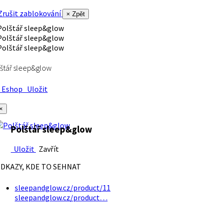
rušit zablokování
× Zpět
štář sleep&glow
Eshop
Uložit
×
Polštář sleep&glow
Uložit
Zavřít
DKAZY, KDE TO SEHNAT
sleepandglow.cz/product/11
sleepandglow.cz/product…