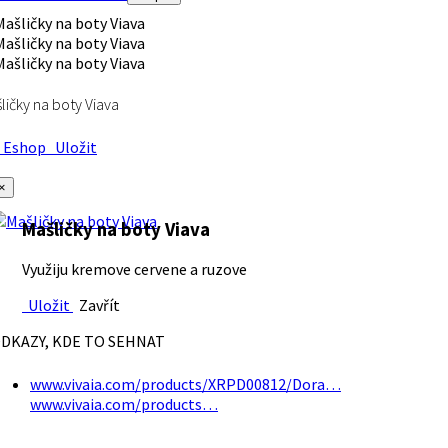
ličky na boty Viava
Eshop
Uložit
×
Mašličky na boty Viava
Využiju kremove cervene a ruzove
Uložit
Zavřít
DKAZY, KDE TO SEHNAT
www.vivaia.com/products/XRPD00812/Dora…
www.vivaia.com/products…