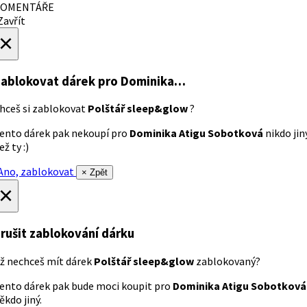
OMENTÁŘE
avřít
×
ablokovat dárek
pro Dominika…
hceš si zablokovat
Polštář sleep&glow
?
ento dárek pak nekoupí pro
Dominika Atigu Sobotková
nikdo jin
ež ty :)
no, zablokovat
× Zpět
×
rušit zablokování dárku
ž nechceš mít dárek
Polštář sleep&glow
zablokovaný?
ento dárek pak bude moci koupit pro
Dominika Atigu Sobotková
ěkdo jiný.