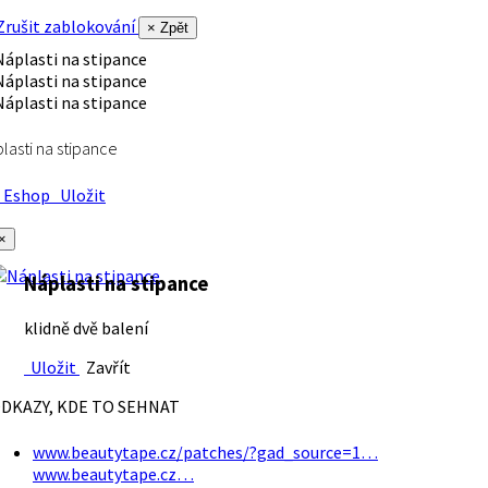
rušit zablokování
× Zpět
lasti na stipance
Eshop
Uložit
×
Náplasti na stipance
klidně dvě balení
Uložit
Zavřít
DKAZY, KDE TO SEHNAT
www.beautytape.cz/patches/?gad_source=1…
www.beautytape.cz…