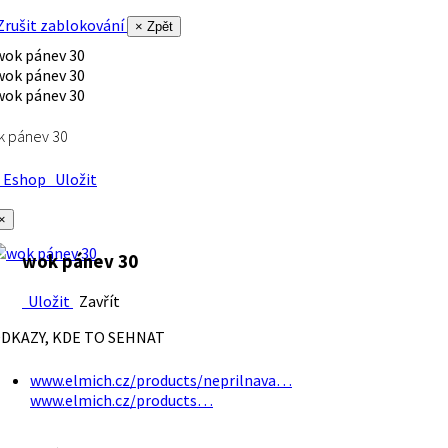
rušit zablokování
× Zpět
k pánev 30
Eshop
Uložit
×
wok pánev 30
Uložit
Zavřít
DKAZY, KDE TO SEHNAT
www.elmich.cz/products/neprilnava…
www.elmich.cz/products…