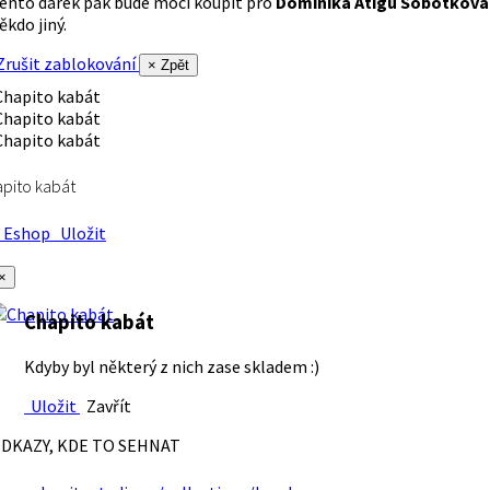
ento dárek pak bude moci koupit pro
Dominika Atigu Sobotková
ěkdo jiný.
rušit zablokování
× Zpět
pito kabát
Eshop
Uložit
×
Chapito kabát
Kdyby byl některý z nich zase skladem :)
Uložit
Zavřít
DKAZY, KDE TO SEHNAT