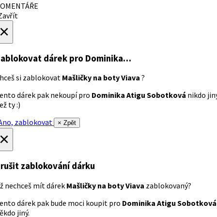
OMENTÁŘE
avřít
×
ablokovat dárek
pro Dominika…
hceš si zablokovat
Mašličky na boty Viava
?
ento dárek pak nekoupí pro
Dominika Atigu Sobotková
nikdo jin
ež ty :)
no, zablokovat
× Zpět
×
rušit zablokování dárku
ž nechceš mít dárek
Mašličky na boty Viava
zablokovaný?
ento dárek pak bude moci koupit pro
Dominika Atigu Sobotková
ěkdo jiný.