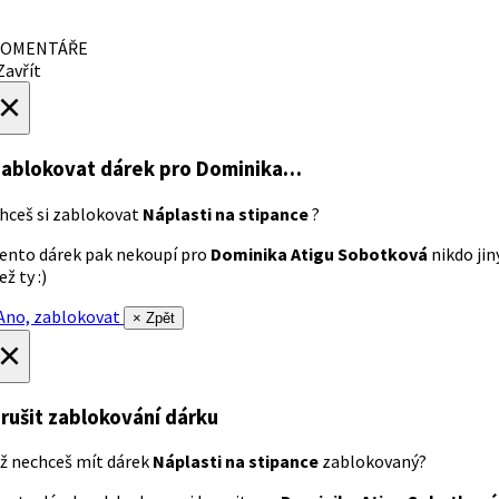
OMENTÁŘE
avřít
×
ablokovat dárek
pro Dominika…
hceš si zablokovat
Náplasti na stipance
?
ento dárek pak nekoupí pro
Dominika Atigu Sobotková
nikdo jin
ež ty :)
no, zablokovat
× Zpět
×
rušit zablokování dárku
ž nechceš mít dárek
Náplasti na stipance
zablokovaný?