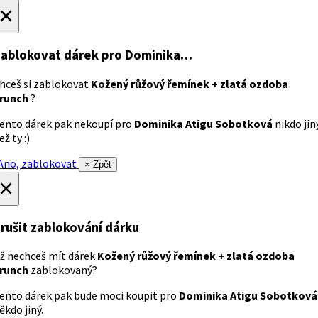
×
ablokovat dárek
pro Dominika…
hceš si zablokovat
Kožený růžový řemínek + zlatá ozdoba
runch
?
ento dárek pak nekoupí pro
Dominika Atigu Sobotková
nikdo jin
ež ty :)
no, zablokovat
× Zpět
×
rušit zablokování dárku
ž nechceš mít dárek
Kožený růžový řemínek + zlatá ozdoba
runch
zablokovaný?
ento dárek pak bude moci koupit pro
Dominika Atigu Sobotková
ěkdo jiný.