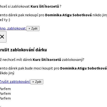
hceš si zablokovat
Kurz šití korzetů
?
ento dárek pak nekoupí pro
Dominika Atigu Sobotková
nikdo jin
ež ty :)
no, zablokovat
× Zpět
×
rušit zablokování dárku
ž nechceš mít dárek
Kurz šití korzetů
zablokovaný?
ento dárek pak bude moci koupit pro
Dominika Atigu Sobotková
ěkdo jiný.
rušit zablokování
× Zpět