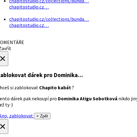
chapitostudio.cz/collections/bunda…
chapitostudio.cz…
chapitostudio.cz/collections/bunda…
chapitostudio.cz…
OMENTÁŘE
avřít
×
ablokovat dárek
pro Dominika…
hceš si zablokovat
Chapito kabát
?
ento dárek pak nekoupí pro
Dominika Atigu Sobotková
nikdo jin
ež ty :)
no, zablokovat
× Zpět
×