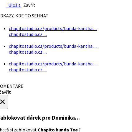
Uložit
Zavřít
DKAZY, KDE TO SEHNAT
chapitostudio.cz/products/bunda-kantha…
chapitostudio.cz…
chapitostudio.cz/products/bunda-kantha…
chapitostudio.cz…
chapitostudio.cz/products/bunda-kantha…
chapitostudio.cz…
OMENTÁŘE
avřít
×
ablokovat dárek
pro Dominika…
hceš si zablokovat
Chapito bunda Tee
?