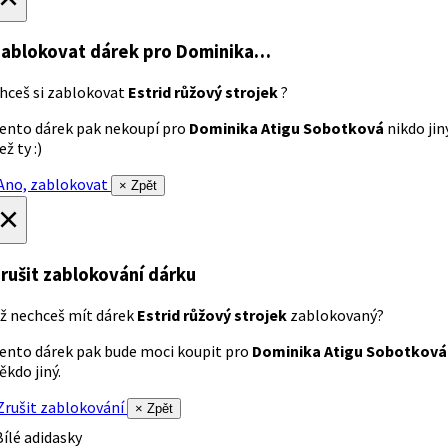
ablokovat dárek
pro Dominika…
hceš si zablokovat
Estrid růžový strojek
?
ento dárek pak nekoupí pro
Dominika Atigu Sobotková
nikdo jin
ež ty :)
no, zablokovat
× Zpět
×
rušit zablokování dárku
ž nechceš mít dárek
Estrid růžový strojek
zablokovaný?
ento dárek pak bude moci koupit pro
Dominika Atigu Sobotková
ěkdo jiný.
rušit zablokování
× Zpět