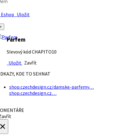
rfem
Eshop
Uložit
×
Parfem
Slevový kód CHAPITO10
Uložit
Zavřít
DKAZY, KDE TO SEHNAT
shop.czechdesign.cz/damske-parfemy…
shop.czechdesign.cz…
OMENTÁŘE
avřít
×