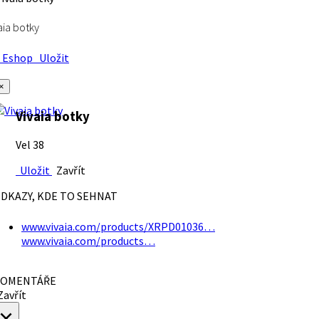
aia botky
Eshop
Uložit
×
Vivaia botky
Vel 38
Uložit
Zavřít
DKAZY, KDE TO SEHNAT
www.vivaia.com/products/XRPD01036…
www.vivaia.com/products…
OMENTÁŘE
avřít
×