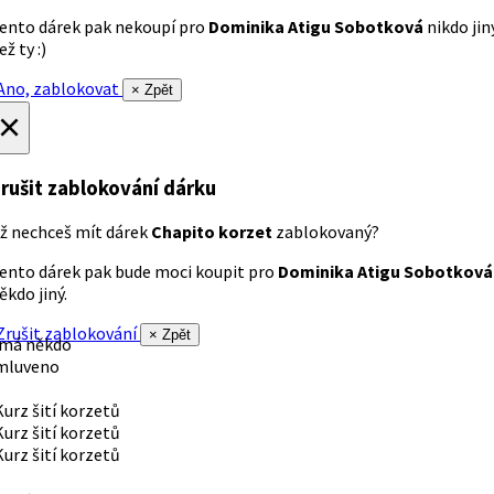
ento dárek pak nekoupí pro
Dominika Atigu Sobotková
nikdo jin
ež ty :)
no, zablokovat
× Zpět
×
rušit zablokování dárku
ž nechceš mít dárek
Chapito korzet
zablokovaný?
ento dárek pak bude moci koupit pro
Dominika Atigu Sobotková
ěkdo jiný.
rušit zablokování
× Zpět
 má někdo
mluveno