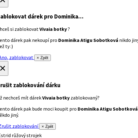
ablokovat dárek
pro Dominika…
hceš si zablokovat
Vivaia botky
?
ento dárek pak nekoupí pro
Dominika Atigu Sobotková
nikdo jin
ež ty :)
no, zablokovat
× Zpět
×
rušit zablokování dárku
ž nechceš mít dárek
Vivaia botky
zablokovaný?
ento dárek pak bude moci koupit pro
Dominika Atigu Sobotková
ěkdo jiný.
rušit zablokování
× Zpět