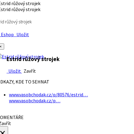
rid růžový strojek
Eshop
Uložit
×
Estrid růžový strojek
Uložit
Zavřít
DKAZY, KDE TO SEHNAT
www.vasobchodak.cz/p/80576/estrid…
www.vasobchodak.cz/p…
OMENTÁŘE
avřít
×