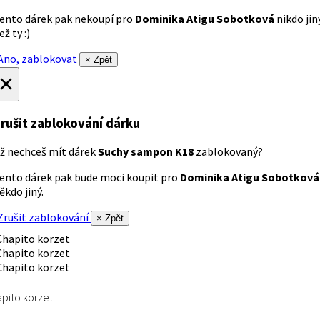
ento dárek pak nekoupí pro
Dominika Atigu Sobotková
nikdo jin
ež ty :)
no, zablokovat
× Zpět
×
rušit zablokování dárku
ž nechceš mít dárek
Suchy sampon K18
zablokovaný?
ento dárek pak bude moci koupit pro
Dominika Atigu Sobotková
ěkdo jiný.
rušit zablokování
× Zpět
pito korzet