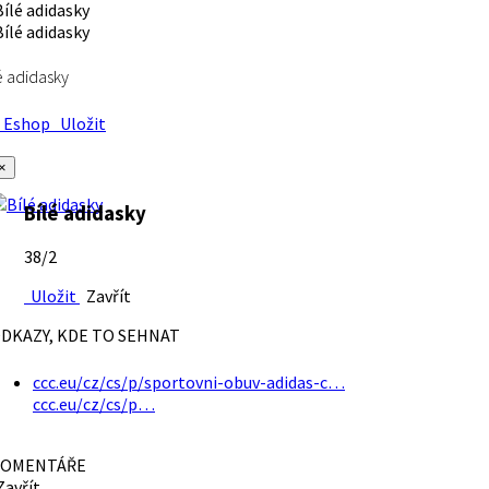
é adidasky
Eshop
Uložit
×
Bílé adidasky
38/2
Uložit
Zavřít
DKAZY, KDE TO SEHNAT
ccc.eu/cz/cs/p/sportovni-obuv-adidas-c…
ccc.eu/cz/cs/p…
OMENTÁŘE
avřít