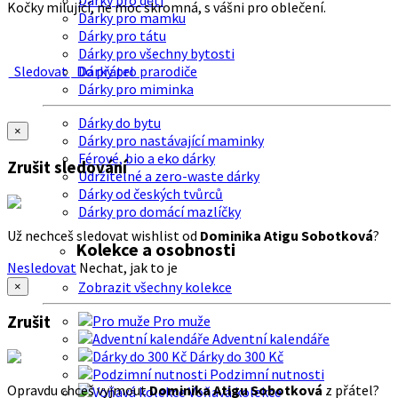
Dárky pro děti
Kočky milující, ne moc skromná, s vášni pro oblečení.
Dárky pro mamku
Dárky pro tátu
Dárky pro všechny bytosti
Sledovat
Do přátel
Dárky pro prarodiče
Dárky pro miminka
Dárky do bytu
×
Dárky pro nastávající maminky
Férové, bio a eko dárky
Zrušit sledování
Udržitelné a zero-waste dárky
Dárky od českých tvůrců
Dárky pro domácí mazlíčky
Už nechceš sledovat wishlist od
Dominika Atigu Sobotková
?
Kolekce a osobnosti
Nesledovat
Nechat, jak to je
Zobrazit všechny kolekce
×
Zrušit
Pro muže
Adventní kalendáře
Dárky do 300 Kč
Podzimní nutnosti
Opravdu chceš vyjmout
Dominika Atigu Sobotková
z přátel?
Voňavá kolekce