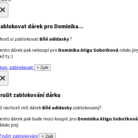
×
ablokovat dárek
pro Dominika…
hceš si zablokovat
Bílé adidasky
?
ento dárek pak nekoupí pro
Dominika Atigu Sobotková
nikdo jin
ež ty :)
no, zablokovat
× Zpět
×
rušit zablokování dárku
ž nechceš mít dárek
Bílé adidasky
zablokovaný?
ento dárek pak bude moci koupit pro
Dominika Atigu Sobotková
ěkdo jiný.
rušit zablokování
× Zpět