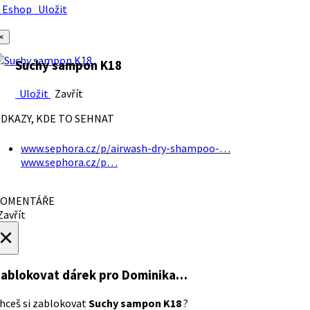
Eshop
Uložit
×
Suchy sampon K18
Uložit
Zavřít
DKAZY, KDE TO SEHNAT
www.sephora.cz/p/airwash-dry-shampoo-…
www.sephora.cz/p…
OMENTÁŘE
avřít
×
ablokovat dárek
pro Dominika…
hceš si zablokovat
Suchy sampon K18
?