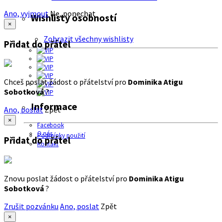
Ano, vyjmout
Ne, ponechat
Wishlisty osobností
×
Zobrazit všechny wishlisty
Přidat do přátel
Chceš poslat žádost o přátelství pro
Dominika Atigu
Sobotková
?
Informace
Ano, poslat
Zpět
×
Facebook
O nás
Podmínky použití
Přidat do přátel
Kontakt
Znovu poslat žádost o přátelství pro
Dominika Atigu
Sobotková
?
Zrušit pozvánku
Ano, poslat
Zpět
×