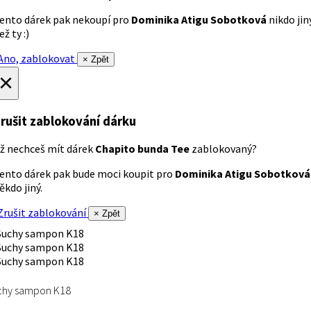
ento dárek pak nekoupí pro
Dominika Atigu Sobotková
nikdo jin
ež ty :)
no, zablokovat
× Zpět
×
rušit zablokování dárku
ž nechceš mít dárek
Chapito bunda Tee
zablokovaný?
ento dárek pak bude moci koupit pro
Dominika Atigu Sobotková
ěkdo jiný.
rušit zablokování
× Zpět
chy sampon K18