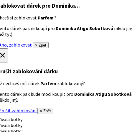
ablokovat dárek
pro Dominika…
hceš si zablokovat
Parfem
?
ento dárek pak nekoupí pro
Dominika Atigu Sobotková
nikdo jin
ež ty :)
no, zablokovat
× Zpět
×
rušit zablokování dárku
ž nechceš mít dárek
Parfem
zablokovaný?
ento dárek pak bude moci koupit pro
Dominika Atigu Sobotková
ěkdo jiný.
rušit zablokování
× Zpět