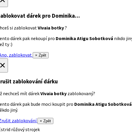
ablokovat dárek
pro Dominika…
hceš si zablokovat
Vivaia botky
?
ento dárek pak nekoupí pro
Dominika Atigu Sobotková
nikdo jin
ež ty :)
no, zablokovat
× Zpět
×
rušit zablokování dárku
ž nechceš mít dárek
Vivaia botky
zablokovaný?
ento dárek pak bude moci koupit pro
Dominika Atigu Sobotková
ěkdo jiný.
rušit zablokování
× Zpět