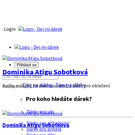
Login
Přihlásit se
Dominika Atigu Sobotková
Tipy na dárky
Tipy na dárky
Kočky milující, ne moc skromná, s vášni pro oblečení.
Pro koho hledáte dárek?
Dárky pro vás
Dárky pro přítelkyni
Dominika Atigu Sobotková
Dárky pro přítele