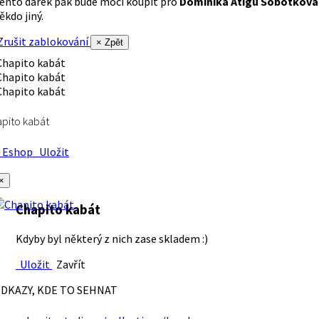
ento dárek pak bude moci koupit pro
Dominika Atigu Sobotková
ěkdo jiný.
rušit zablokování
× Zpět
pito kabát
Eshop
Uložit
×
Chapito kabát
Kdyby byl některý z nich zase skladem :)
Uložit
Zavřít
DKAZY, KDE TO SEHNAT