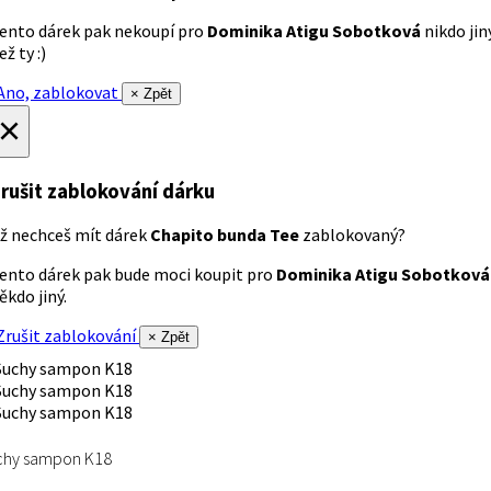
ento dárek pak nekoupí pro
Dominika Atigu Sobotková
nikdo jin
ež ty :)
no, zablokovat
× Zpět
×
rušit zablokování dárku
ž nechceš mít dárek
Chapito bunda Tee
zablokovaný?
ento dárek pak bude moci koupit pro
Dominika Atigu Sobotková
ěkdo jiný.
rušit zablokování
× Zpět
chy sampon K18