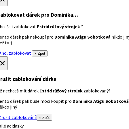
ablokovat dárek
pro Dominika…
hceš si zablokovat
Estrid růžový strojek
?
ento dárek pak nekoupí pro
Dominika Atigu Sobotková
nikdo jin
ež ty :)
no, zablokovat
× Zpět
×
rušit zablokování dárku
ž nechceš mít dárek
Estrid růžový strojek
zablokovaný?
ento dárek pak bude moci koupit pro
Dominika Atigu Sobotková
ěkdo jiný.
rušit zablokování
× Zpět