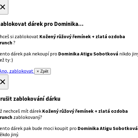
×
ablokovat dárek
pro Dominika…
hceš si zablokovat
Kožený růžový řemínek + zlatá ozdoba
runch
?
ento dárek pak nekoupí pro
Dominika Atigu Sobotková
nikdo jin
ež ty :)
no, zablokovat
× Zpět
×
rušit zablokování dárku
ž nechceš mít dárek
Kožený růžový řemínek + zlatá ozdoba
runch
zablokovaný?
ento dárek pak bude moci koupit pro
Dominika Atigu Sobotková
ěkdo jiný.