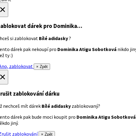
×
ablokovat dárek
pro Dominika…
hceš si zablokovat
Bílé adidasky
?
ento dárek pak nekoupí pro
Dominika Atigu Sobotková
nikdo jin
ež ty :)
no, zablokovat
× Zpět
×
rušit zablokování dárku
ž nechceš mít dárek
Bílé adidasky
zablokovaný?
ento dárek pak bude moci koupit pro
Dominika Atigu Sobotková
ěkdo jiný.
rušit zablokování
× Zpět