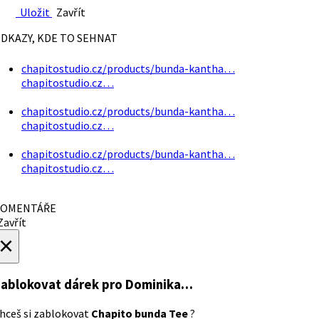
Uložit
Zavřít
DKAZY, KDE TO SEHNAT
chapitostudio.cz/products/bunda-kantha…
chapitostudio.cz…
chapitostudio.cz/products/bunda-kantha…
chapitostudio.cz…
chapitostudio.cz/products/bunda-kantha…
chapitostudio.cz…
OMENTÁŘE
avřít
×
ablokovat dárek
pro Dominika…
hceš si zablokovat
Chapito bunda Tee
?