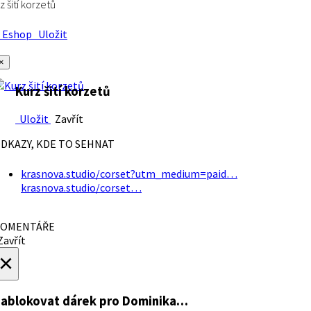
z šití korzetů
Eshop
Uložit
×
Kurz šití korzetů
Uložit
Zavřít
DKAZY, KDE TO SEHNAT
krasnova.studio/corset?utm_medium=paid…
krasnova.studio/corset…
OMENTÁŘE
avřít
×
ablokovat dárek
pro Dominika…