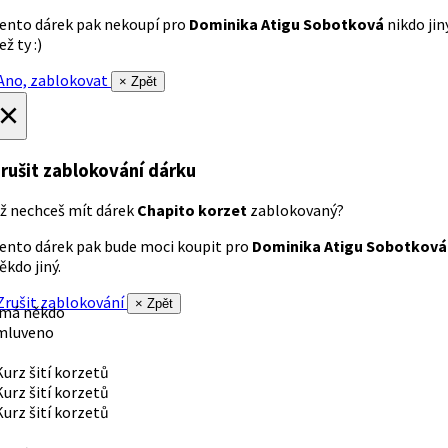
ento dárek pak nekoupí pro
Dominika Atigu Sobotková
nikdo jin
ež ty :)
no, zablokovat
× Zpět
×
rušit zablokování dárku
ž nechceš mít dárek
Chapito korzet
zablokovaný?
ento dárek pak bude moci koupit pro
Dominika Atigu Sobotková
ěkdo jiný.
rušit zablokování
× Zpět
 má někdo
mluveno