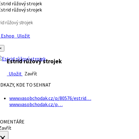
rid růžový strojek
Eshop
Uložit
×
Estrid růžový strojek
Uložit
Zavřít
DKAZY, KDE TO SEHNAT
www.vasobchodak.cz/p/80576/estrid…
www.vasobchodak.cz/p…
OMENTÁŘE
avřít
×