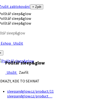
rušit zablokování
× Zpět
štář sleep&glow
Eshop
Uložit
×
Polštář sleep&glow
Uložit
Zavřít
DKAZY, KDE TO SEHNAT
sleepandglow.cz/product/11
sleepandglow.cz/product…