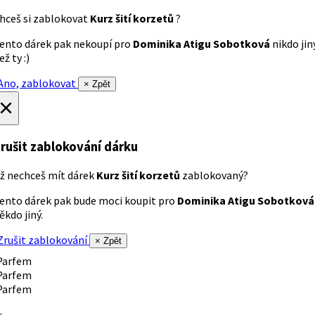
hceš si zablokovat
Kurz šití korzetů
?
ento dárek pak nekoupí pro
Dominika Atigu Sobotková
nikdo jin
ež ty :)
no, zablokovat
× Zpět
×
rušit zablokování dárku
ž nechceš mít dárek
Kurz šití korzetů
zablokovaný?
ento dárek pak bude moci koupit pro
Dominika Atigu Sobotková
ěkdo jiný.
rušit zablokování
× Zpět