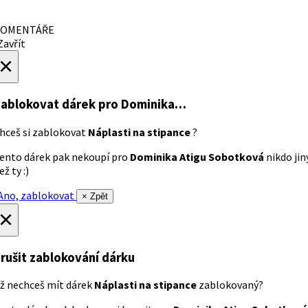
OMENTÁŘE
avřít
×
ablokovat dárek
pro Dominika…
hceš si zablokovat
Náplasti na stipance
?
ento dárek pak nekoupí pro
Dominika Atigu Sobotková
nikdo jin
ež ty :)
no, zablokovat
× Zpět
×
rušit zablokování dárku
ž nechceš mít dárek
Náplasti na stipance
zablokovaný?