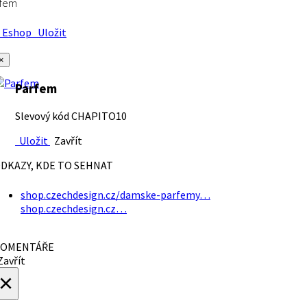
rfem
Eshop
Uložit
×
Parfem
Slevový kód CHAPITO10
Uložit
Zavřít
DKAZY, KDE TO SEHNAT
shop.czechdesign.cz/damske-parfemy…
shop.czechdesign.cz…
OMENTÁŘE
avřít
×