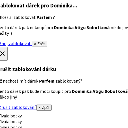
ablokovat dárek
pro Dominika…
hceš si zablokovat
Parfem
?
ento dárek pak nekoupí pro
Dominika Atigu Sobotková
nikdo jin
ež ty :)
no, zablokovat
× Zpět
×
rušit zablokování dárku
ž nechceš mít dárek
Parfem
zablokovaný?
ento dárek pak bude moci koupit pro
Dominika Atigu Sobotková
ěkdo jiný.
rušit zablokování
× Zpět