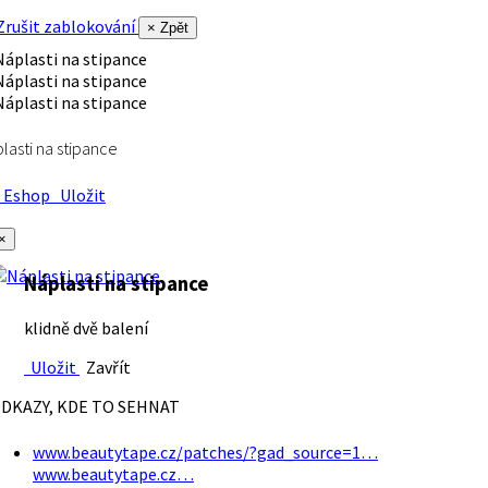
rušit zablokování
× Zpět
lasti na stipance
Eshop
Uložit
×
Náplasti na stipance
klidně dvě balení
Uložit
Zavřít
DKAZY, KDE TO SEHNAT
www.beautytape.cz/patches/?gad_source=1…
www.beautytape.cz…