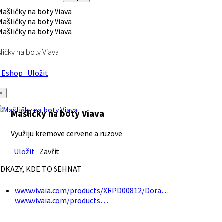
ličky na boty Viava
Eshop
Uložit
×
Mašličky na boty Viava
Využiju kremove cervene a ruzove
Uložit
Zavřít
DKAZY, KDE TO SEHNAT
www.vivaia.com/products/XRPD00812/Dora…
www.vivaia.com/products…