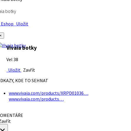
aia botky
Eshop
Uložit
×
Vivaia botky
Vel 38
Uložit
Zavřít
DKAZY, KDE TO SEHNAT
www.vivaia.com/products/XRPD01036…
www.vivaia.com/products…
OMENTÁŘE
avřít
×