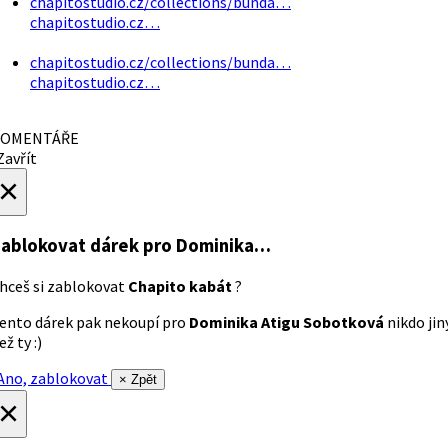
chapitostudio.cz/collections/bunda…
chapitostudio.cz…
chapitostudio.cz/collections/bunda…
chapitostudio.cz…
OMENTÁŘE
avřít
×
ablokovat dárek
pro Dominika…
hceš si zablokovat
Chapito kabát
?
ento dárek pak nekoupí pro
Dominika Atigu Sobotková
nikdo jin
ež ty :)
no, zablokovat
× Zpět
×