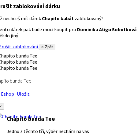
rušit zablokování dárku
ž nechceš mít dárek
Chapito kabát
zablokovaný?
ento dárek pak bude moci koupit pro
Dominika Atigu Sobotková
ěkdo jiný.
rušit zablokování
× Zpět
apito bunda Tee
Eshop
Uložit
×
Chapito bunda Tee
Jednu z těchto tří, výběr nechám na vas