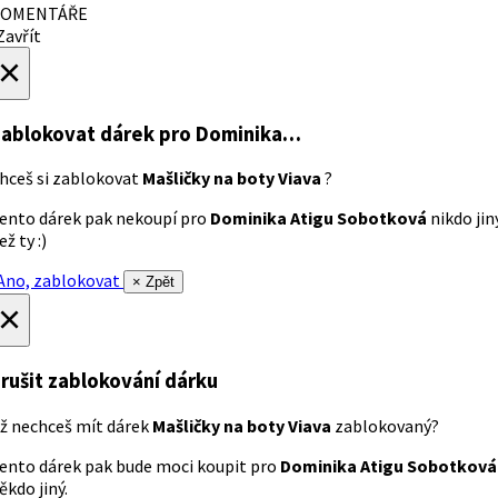
OMENTÁŘE
avřít
×
ablokovat dárek
pro Dominika…
hceš si zablokovat
Mašličky na boty Viava
?
ento dárek pak nekoupí pro
Dominika Atigu Sobotková
nikdo jin
ež ty :)
no, zablokovat
× Zpět
×
rušit zablokování dárku
ž nechceš mít dárek
Mašličky na boty Viava
zablokovaný?
ento dárek pak bude moci koupit pro
Dominika Atigu Sobotková
ěkdo jiný.