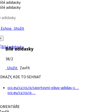
é adidasky
Eshop
Uložit
×
Bílé adidasky
38/2
Uložit
Zavřít
DKAZY, KDE TO SEHNAT
ccc.eu/cz/cs/p/sportovni-obuv-adidas-c…
ccc.eu/cz/cs/p…
OMENTÁŘE
avřít