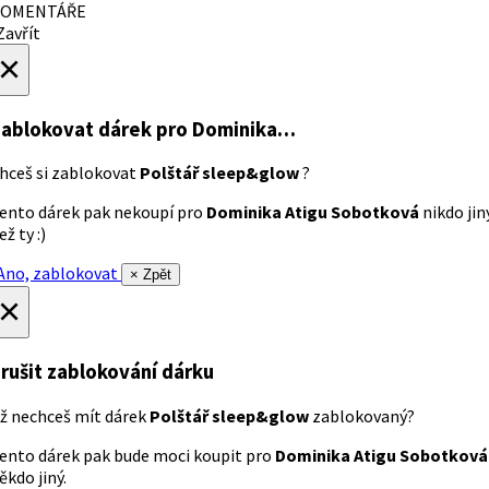
OMENTÁŘE
avřít
×
ablokovat dárek
pro Dominika…
hceš si zablokovat
Polštář sleep&glow
?
ento dárek pak nekoupí pro
Dominika Atigu Sobotková
nikdo jin
ež ty :)
no, zablokovat
× Zpět
×
rušit zablokování dárku
ž nechceš mít dárek
Polštář sleep&glow
zablokovaný?
ento dárek pak bude moci koupit pro
Dominika Atigu Sobotková
ěkdo jiný.