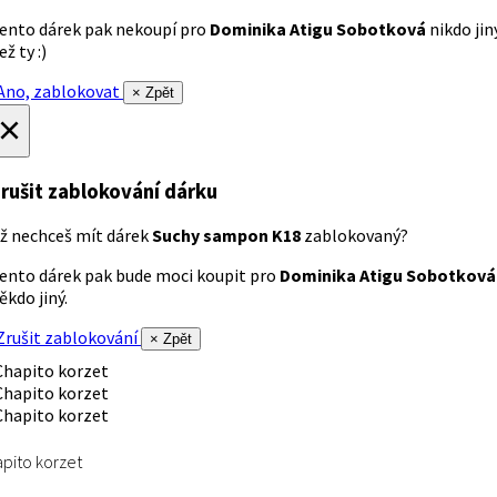
ento dárek pak nekoupí pro
Dominika Atigu Sobotková
nikdo jin
ež ty :)
no, zablokovat
× Zpět
×
rušit zablokování dárku
ž nechceš mít dárek
Suchy sampon K18
zablokovaný?
ento dárek pak bude moci koupit pro
Dominika Atigu Sobotková
ěkdo jiný.
rušit zablokování
× Zpět
pito korzet