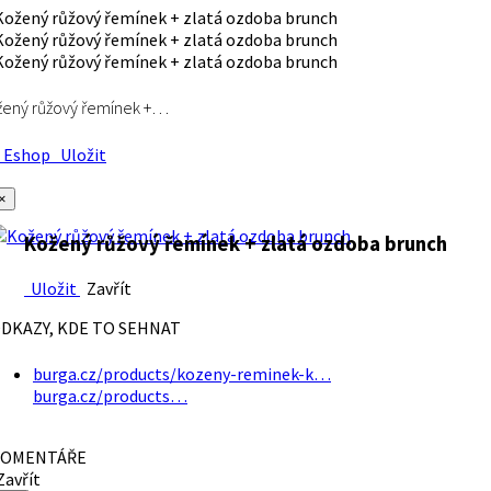
ený růžový řemínek +…
Eshop
Uložit
×
Kožený růžový řemínek + zlatá ozdoba brunch
Uložit
Zavřít
DKAZY, KDE TO SEHNAT
burga.cz/products/kozeny-reminek-k…
burga.cz/products…
OMENTÁŘE
avřít