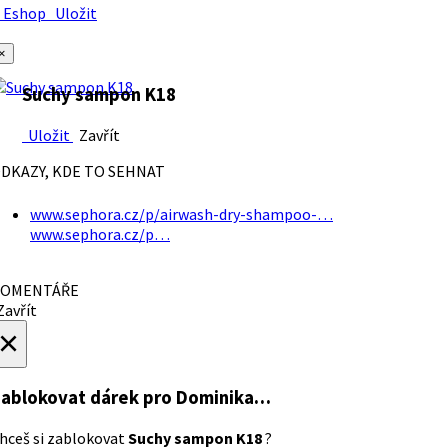
Eshop
Uložit
×
Suchy sampon K18
Uložit
Zavřít
DKAZY, KDE TO SEHNAT
www.sephora.cz/p/airwash-dry-shampoo-…
www.sephora.cz/p…
OMENTÁŘE
avřít
×
ablokovat dárek
pro Dominika…
hceš si zablokovat
Suchy sampon K18
?