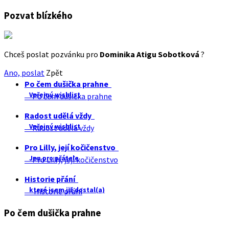
Pozvat blízkého
Chceš poslat pozvánku pro
Dominika Atigu Sobotková
?
Ano, poslat
Zpět
Po čem dušička prahne
Veřejný wishlist
Po čem dušička prahne
Radost udělá vždy
Veřejný wishlist
Radost udělá vždy
Pro Lilly, její kočičenstvo
Jen pro přátele
Pro Lilly, její kočičenstvo
Historie přání
které jsem již dostal(a)
Historie přání
Po čem dušička prahne