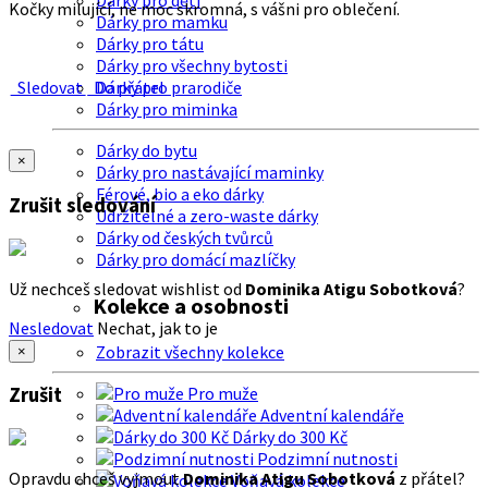
Dárky pro děti
Kočky milující, ne moc skromná, s vášni pro oblečení.
Dárky pro mamku
Dárky pro tátu
Dárky pro všechny bytosti
Sledovat
Do přátel
Dárky pro prarodiče
Dárky pro miminka
Dárky do bytu
×
Dárky pro nastávající maminky
Férové, bio a eko dárky
Zrušit sledování
Udržitelné a zero-waste dárky
Dárky od českých tvůrců
Dárky pro domácí mazlíčky
Už nechceš sledovat wishlist od
Dominika Atigu Sobotková
?
Kolekce a osobnosti
Nesledovat
Nechat, jak to je
Zobrazit všechny kolekce
×
Zrušit
Pro muže
Adventní kalendáře
Dárky do 300 Kč
Podzimní nutnosti
Opravdu chceš vyjmout
Dominika Atigu Sobotková
z přátel?
Voňavá kolekce