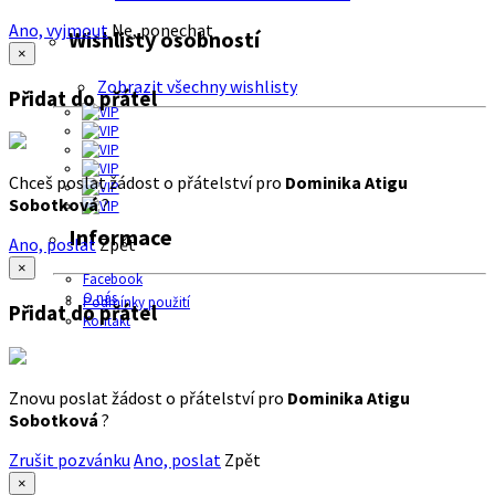
Ano, vyjmout
Ne, ponechat
Wishlisty osobností
×
Zobrazit všechny wishlisty
Přidat do přátel
Chceš poslat žádost o přátelství pro
Dominika Atigu
Sobotková
?
Informace
Ano, poslat
Zpět
×
Facebook
O nás
Podmínky použití
Přidat do přátel
Kontakt
Znovu poslat žádost o přátelství pro
Dominika Atigu
Sobotková
?
Zrušit pozvánku
Ano, poslat
Zpět
×