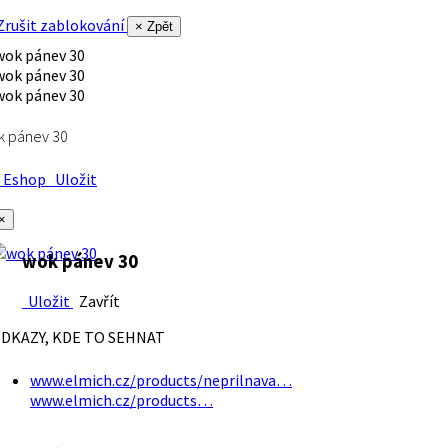
rušit zablokování
× Zpět
k pánev 30
Eshop
Uložit
×
wok pánev 30
Uložit
Zavřít
DKAZY, KDE TO SEHNAT
www.elmich.cz/products/neprilnava…
www.elmich.cz/products…