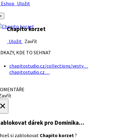
Eshop
Uložit
×
Chapito korzet
Uložit
Zavřít
DKAZY, KDE TO SEHNAT
chapitostudio.cz/collections/vesty…
chapitostudio.cz…
OMENTÁŘE
avřít
×
ablokovat dárek
pro Dominika…
hceš si zablokovat
Chapito korzet
?