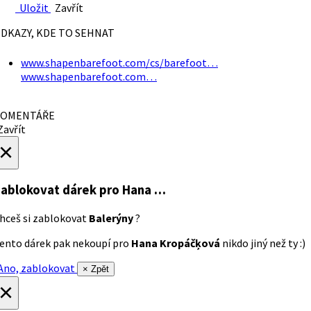
Uložit
Zavřít
DKAZY, KDE TO SEHNAT
www.shapenbarefoot.com/cs/barefoot…
www.shapenbarefoot.com…
OMENTÁŘE
avřít
×
ablokovat dárek
pro Hana …
hceš si zablokovat
Balerýny
?
ento dárek pak nekoupí pro
Hana Kropáčķová
nikdo jiný než ty :)
no, zablokovat
× Zpět
×