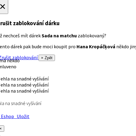
×
rušit zablokování dárku
ž nechceš mít dárek
Sada na matchu
zablokovaný?
ento dárek pak bude moci koupit pro
Hana Kropáčķová
někdo jiný
rušit zablokování
× Zpět
 má někdo
mluveno
la na snadné vyšívání
Eshop
Uložit
×