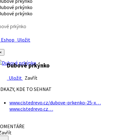
bové prkýnko
Eshop
Uložit
×
Dubové prkýnko
Uložit
Zavřít
DKAZY, KDE TO SEHNAT
www.cistedrevo.cz/dubove-prkenko-25-x…
www.cistedrevo.cz…
OMENTÁŘE
avřít