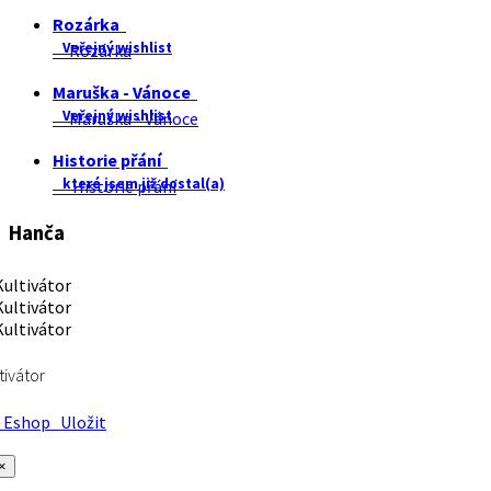
Rozárka
Veřejný wishlist
Rozárka
Maruška - Vánoce
Veřejný wishlist
Maruška - Vánoce
Historie přání
které jsem již dostal(a)
Historie přání
Hanča
tivátor
Eshop
Uložit
×