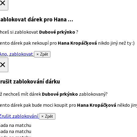
×
ablokovat dárek
pro Hana …
hceš si zablokovat
Dubové prkýnko
?
ento dárek pak nekoupí pro
Hana Kropáčķová
nikdo jiný než ty :)
no, zablokovat
× Zpět
×
rušit zablokování dárku
ž nechceš mít dárek
Dubové prkýnko
zablokovaný?
ento dárek pak bude moci koupit pro
Hana Kropáčķová
někdo jiný
rušit zablokování
× Zpět