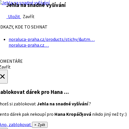
Jehla na snadné vyšívání
Uložit
Zavřít
DKAZY, KDE TO SEHNAT
noraluca-praha.cz/products/stichy/&utm…
noraluca-praha.cz…
OMENTÁŘE
avřít
×
ablokovat dárek
pro Hana …
hceš si zablokovat
Jehla na snadné vyšívání
?
ento dárek pak nekoupí pro
Hana Kropáčķová
nikdo jiný než ty :)
no, zablokovat
× Zpět