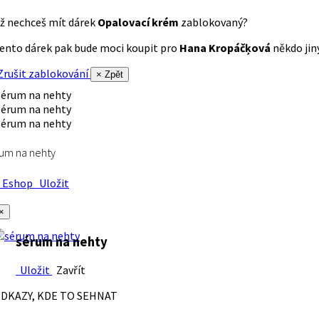
ž nechceš mít dárek
Opalovací krém
zablokovaný?
ento dárek pak bude moci koupit pro
Hana Kropáčķová
někdo jiný
rušit zablokování
× Zpět
um na nehty
Eshop
Uložit
×
sérum na nehty
Uložit
Zavřít
DKAZY, KDE TO SEHNAT