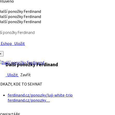
mluveno
ší ponožky Ferdinand
Eshop
Uložit
×
Další ponožky Ferdinand
Uložit
Zavřít
DKAZY, KDE TO SEHNAT
ferdinand.cz/ponozky/luji-white-trio
ferdinand.cz/ponozky…
OMENTÁŘE