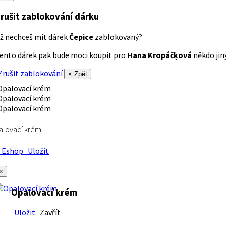
rušit zablokování dárku
ž nechceš mít dárek
Čepice
zablokovaný?
ento dárek pak bude moci koupit pro
Hana Kropáčķová
někdo jiný
rušit zablokování
× Zpět
alovací krém
Eshop
Uložit
×
Opalovací krém
Uložit
Zavřít