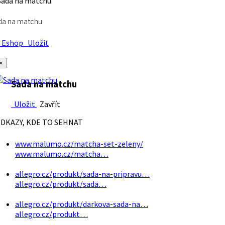
da na matchu
Eshop
Uložit
×
Sada na matchu
Uložit
Zavřít
DKAZY, KDE TO SEHNAT
www.malumo.cz/matcha-set-zeleny/
www.malumo.cz/matcha…
allegro.cz/produkt/sada-na-pripravu…
allegro.cz/produkt/sada…
allegro.cz/produkt/darkova-sada-na…
allegro.cz/produkt…