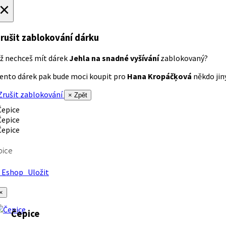
×
rušit zablokování dárku
ž nechceš mít dárek
Jehla na snadné vyšívání
zablokovaný?
ento dárek pak bude moci koupit pro
Hana Kropáčķová
někdo jiný
rušit zablokování
× Zpět
pice
Eshop
Uložit
×
Čepice