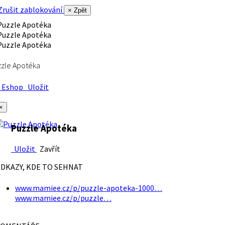
rušit zablokování
× Zpět
zle Apotéka
Eshop
Uložit
×
Puzzle Apotéka
Uložit
Zavřít
DKAZY, KDE TO SEHNAT
www.mamiee.cz/p/puzzle-apoteka-1000…
www.mamiee.cz/p/puzzle…