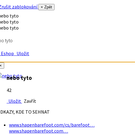
rušit zablokování
× Zpět
o tyto
Eshop
Uložit
×
nebo tyto
42
Uložit
Zavřít
DKAZY, KDE TO SEHNAT
www.shapenbarefoot.com/cs/barefoot…
www.shapenbarefoot.com…