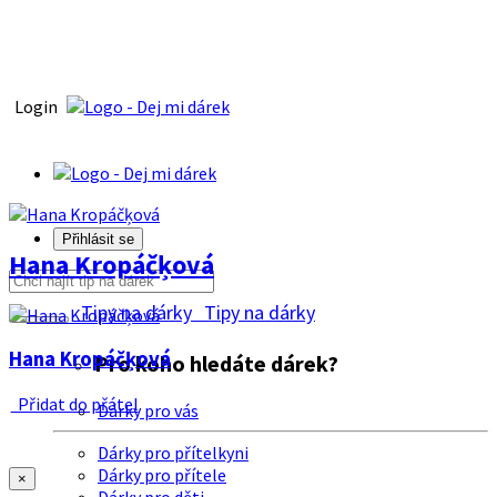
Login
Přihlásit se
Hana Kropáčķová
Tipy na dárky
Tipy na dárky
Hana Kropáčķová
Pro koho hledáte dárek?
Přidat do přátel
Dárky pro vás
Dárky pro přítelkyni
Dárky pro přítele
×