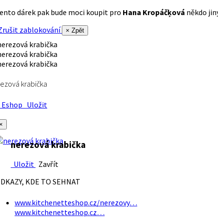
ento dárek pak bude moci koupit pro
Hana Kropáčķová
někdo jiný
rušit zablokování
× Zpět
ezová krabička
Eshop
Uložit
×
nerezová krabička
Uložit
Zavřít
DKAZY, KDE TO SEHNAT
www.kitchenetteshop.cz/nerezovy…
www.kitchenetteshop.cz…