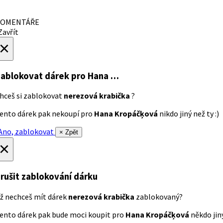
OMENTÁŘE
avřít
×
ablokovat dárek
pro Hana …
hceš si zablokovat
nerezová krabička
?
ento dárek pak nekoupí pro
Hana Kropáčķová
nikdo jiný než ty :)
no, zablokovat
× Zpět
×
rušit zablokování dárku
ž nechceš mít dárek
nerezová krabička
zablokovaný?
ento dárek pak bude moci koupit pro
Hana Kropáčķová
někdo jiný