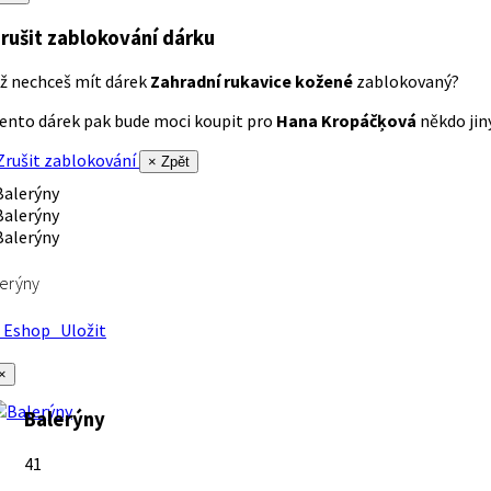
rušit zablokování dárku
ž nechceš mít dárek
Zahradní rukavice kožené
zablokovaný?
ento dárek pak bude moci koupit pro
Hana Kropáčķová
někdo jiný
rušit zablokování
× Zpět
erýny
Eshop
Uložit
×
Balerýny
41