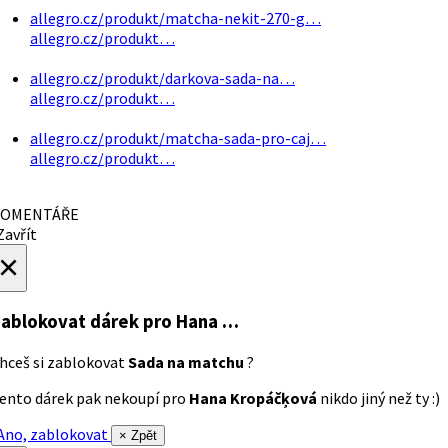
allegro.cz/produkt/matcha-nekit-270-g…
allegro.cz/produkt…
allegro.cz/produkt/darkova-sada-na…
allegro.cz/produkt…
allegro.cz/produkt/matcha-sada-pro-caj…
allegro.cz/produkt…
OMENTÁŘE
avřít
×
ablokovat dárek
pro Hana …
hceš si zablokovat
Sada na matchu
?
ento dárek pak nekoupí pro
Hana Kropáčķová
nikdo jiný než ty :)
no, zablokovat
× Zpět