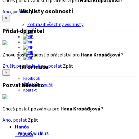
Chceš poslat žádost o přátelství pro
Hana Kropáčķová
?
Wishlisty osobností
Ano, poslat
Zpět
×
Zobrazit všechny wishlisty
Přidat do přátel
Znovu poslat žádost o přátelství pro
Hana Kropáčķová
?
Zrušit pozvánku
Ano, poslat
Zpět
Informace
×
Facebook
O nás
Pozvat blízkého
Podmínky použití
Kontakt
Chceš poslat pozvánku pro
Hana Kropáčķová
?
Ano, poslat
Zpět
Hanča
Veřejný wishlist
Hanča