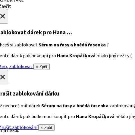
avřít
×
ablokovat dárek
pro Hana …
hceš si zablokovat
Sérum na řasy a hnědá řasenka
?
ento dárek pak nekoupí pro
Hana Kropáčķová
nikdo jiný než ty :)
no, zablokovat
× Zpět
×
rušit zablokování dárku
ž nechceš mít dárek
Sérum na řasy a hnědá řasenka
zablokovan
ento dárek pak bude moci koupit pro
Hana Kropáčķová
někdo jiný
rušit zablokování
× Zpět
 má někdo