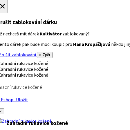
×
rušit zablokování dárku
ž nechceš mít dárek
Kultivátor
zablokovaný?
ento dárek pak bude moci koupit pro
Hana Kropáčķová
někdo jiný
rušit zablokování
× Zpět
radní rukavice kožené
Eshop
Uložit
×
Zahradní rukavice kožené