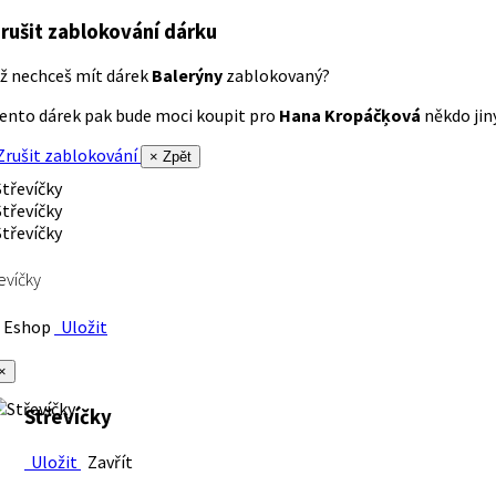
rušit zablokování dárku
ž nechceš mít dárek
Balerýny
zablokovaný?
ento dárek pak bude moci koupit pro
Hana Kropáčķová
někdo jiný
rušit zablokování
× Zpět
evíčky
Eshop
Uložit
×
Střevíčky
Uložit
Zavřít