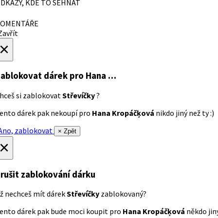
DKAZY, KDE TO SEHNAT
OMENTÁŘE
avřít
×
ablokovat dárek
pro Hana …
hceš si zablokovat
Střevíčky
?
ento dárek pak nekoupí pro
Hana Kropáčķová
nikdo jiný než ty :)
no, zablokovat
× Zpět
×
rušit zablokování dárku
ž nechceš mít dárek
Střevíčky
zablokovaný?
ento dárek pak bude moci koupit pro
Hana Kropáčķová
někdo jiný