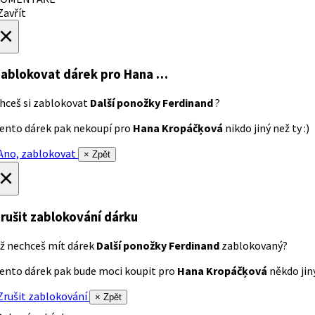
avřít
×
ablokovat dárek
pro Hana …
hceš si zablokovat
Další ponožky Ferdinand
?
ento dárek pak nekoupí pro
Hana Kropáčķová
nikdo jiný než ty :)
no, zablokovat
× Zpět
×
rušit zablokování dárku
ž nechceš mít dárek
Další ponožky Ferdinand
zablokovaný?
ento dárek pak bude moci koupit pro
Hana Kropáčķová
někdo jiný
rušit zablokování
× Zpět