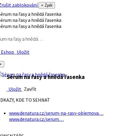
rušit zablokování
× Zpět
rum na řasy a hnědá…
Eshop
Uložit
×
Sérum na řasy a hnědá řasenka
Uložit
Zavřít
DKAZY, KDE TO SEHNAT
www.denatura.cz/serum-na-rasy-objemova…
www.denatura.cz/serum…
OMENTÁŘE