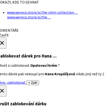
DKAZY, KDE TO SEHNAT
www.wereco.store/p/the-ohm-collection…
www.wereco.store/p/the…
OMENTÁŘE
avřít
×
ablokovat dárek
pro Hana …
hceš si zablokovat
Opalovací krém
?
ento dárek pak nekoupí pro
Hana Kropáčķová
nikdo jiný než ty :)
no, zablokovat
× Zpět
×
rušit zablokování dárku