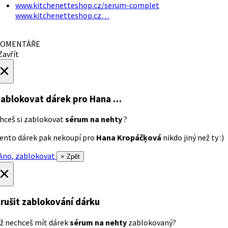
www.kitchenetteshop.cz/serum-complet
www.kitchenetteshop.cz…
OMENTÁŘE
avřít
×
ablokovat dárek
pro Hana …
hceš si zablokovat
sérum na nehty
?
ento dárek pak nekoupí pro
Hana Kropáčķová
nikdo jiný než ty :)
no, zablokovat
× Zpět
×
rušit zablokování dárku
ž nechceš mít dárek
sérum na nehty
zablokovaný?