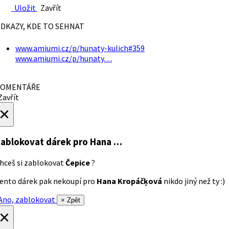
Uložit
Zavřít
DKAZY, KDE TO SEHNAT
www.amiumi.cz/p/hunaty-kulich#359
www.amiumi.cz/p/hunaty…
OMENTÁŘE
avřít
×
ablokovat dárek
pro Hana …
hceš si zablokovat
Čepice
?
ento dárek pak nekoupí pro
Hana Kropáčķová
nikdo jiný než ty :)
no, zablokovat
× Zpět
×