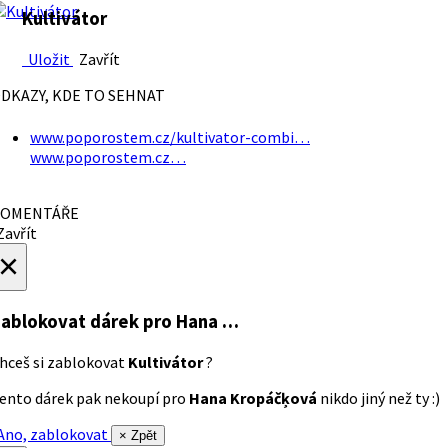
Kultivátor
Uložit
Zavřít
DKAZY, KDE TO SEHNAT
www.poporostem.cz/kultivator-combi…
www.poporostem.cz…
OMENTÁŘE
avřít
×
ablokovat dárek
pro Hana …
hceš si zablokovat
Kultivátor
?
ento dárek pak nekoupí pro
Hana Kropáčķová
nikdo jiný než ty :)
no, zablokovat
× Zpět