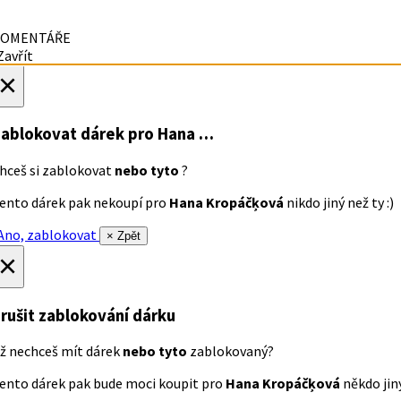
OMENTÁŘE
avřít
×
ablokovat dárek
pro Hana …
hceš si zablokovat
nebo tyto
?
ento dárek pak nekoupí pro
Hana Kropáčķová
nikdo jiný než ty :)
no, zablokovat
× Zpět
×
rušit zablokování dárku
ž nechceš mít dárek
nebo tyto
zablokovaný?
ento dárek pak bude moci koupit pro
Hana Kropáčķová
někdo jiný