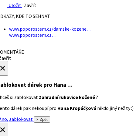
Uložit
Zavřít
DKAZY, KDE TO SEHNAT
www.poporostem.cz/damske-kozene…
www.poporostem.cz…
OMENTÁŘE
avřít
×
ablokovat dárek
pro Hana …
hceš si zablokovat
Zahradní rukavice kožené
?
ento dárek pak nekoupí pro
Hana Kropáčķová
nikdo jiný než ty :)
no, zablokovat
× Zpět
×