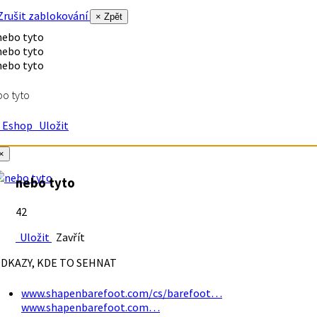
rušit zablokování
× Zpět
o tyto
Eshop
Uložit
×
nebo tyto
42
Uložit
Zavřít
DKAZY, KDE TO SEHNAT
www.shapenbarefoot.com/cs/barefoot…
www.shapenbarefoot.com…