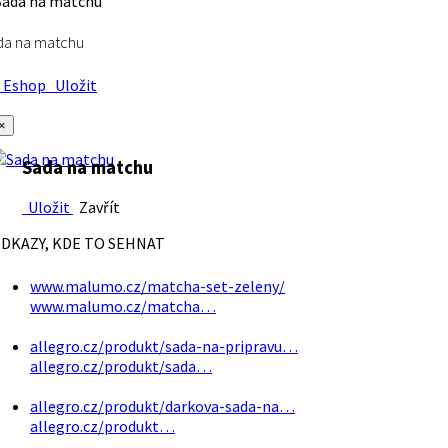
da na matchu
Eshop
Uložit
×
Sada na matchu
Uložit
Zavřít
DKAZY, KDE TO SEHNAT
www.malumo.cz/matcha-set-zeleny/
www.malumo.cz/matcha…
allegro.cz/produkt/sada-na-pripravu…
allegro.cz/produkt/sada…
allegro.cz/produkt/darkova-sada-na…
allegro.cz/produkt…