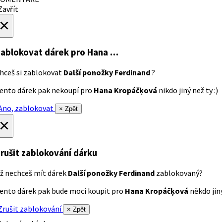
avřít
×
ablokovat dárek
pro Hana …
hceš si zablokovat
Další ponožky Ferdinand
?
ento dárek pak nekoupí pro
Hana Kropáčķová
nikdo jiný než ty :)
no, zablokovat
× Zpět
×
rušit zablokování dárku
ž nechceš mít dárek
Další ponožky Ferdinand
zablokovaný?
ento dárek pak bude moci koupit pro
Hana Kropáčķová
někdo jiný
rušit zablokování
× Zpět