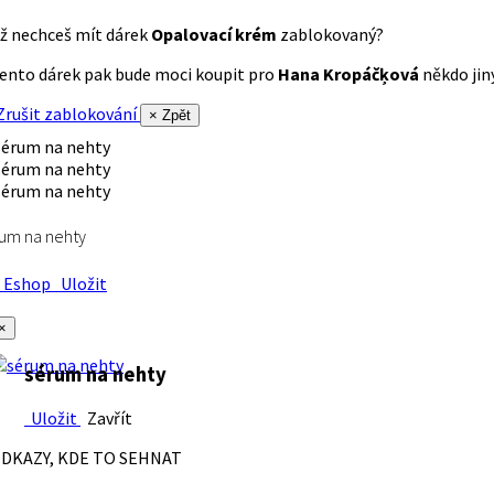
ž nechceš mít dárek
Opalovací krém
zablokovaný?
ento dárek pak bude moci koupit pro
Hana Kropáčķová
někdo jiný
rušit zablokování
× Zpět
um na nehty
Eshop
Uložit
×
sérum na nehty
Uložit
Zavřít
DKAZY, KDE TO SEHNAT