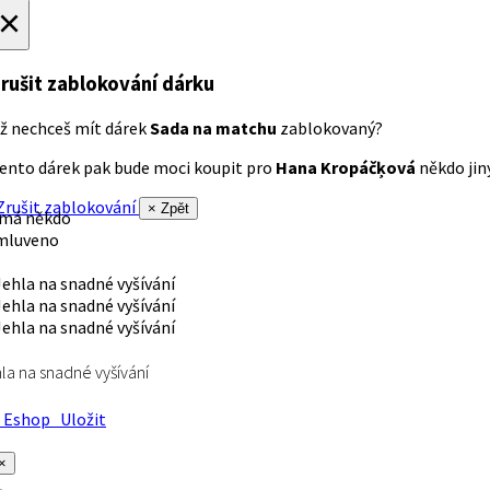
×
rušit zablokování dárku
ž nechceš mít dárek
Sada na matchu
zablokovaný?
ento dárek pak bude moci koupit pro
Hana Kropáčķová
někdo jiný
rušit zablokování
× Zpět
 má někdo
mluveno
la na snadné vyšívání
Eshop
Uložit
×