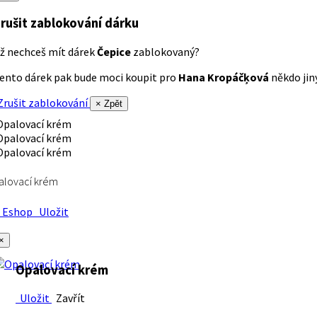
rušit zablokování dárku
ž nechceš mít dárek
Čepice
zablokovaný?
ento dárek pak bude moci koupit pro
Hana Kropáčķová
někdo jiný
rušit zablokování
× Zpět
alovací krém
Eshop
Uložit
×
Opalovací krém
Uložit
Zavřít