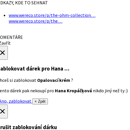
DKAZY, KDE TO SEHNAT
www.wereco.store/p/the-ohm-collection…
www.wereco.store/p/the…
OMENTÁŘE
avřít
×
ablokovat dárek
pro Hana …
hceš si zablokovat
Opalovací krém
?
ento dárek pak nekoupí pro
Hana Kropáčķová
nikdo jiný než ty :)
no, zablokovat
× Zpět
×
rušit zablokování dárku