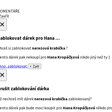
OMENTÁŘE
avřít
×
ablokovat dárek
pro Hana …
hceš si zablokovat
nerezová krabička
?
ento dárek pak nekoupí pro
Hana Kropáčķová
nikdo jiný než ty :)
no, zablokovat
× Zpět
×
rušit zablokování dárku
ž nechceš mít dárek
nerezová krabička
zablokovaný?
ento dárek pak bude moci koupit pro
Hana Kropáčķová
někdo jiný