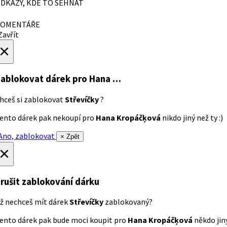
DKAZY, KDE TO SEHNAT
OMENTÁŘE
avřít
×
ablokovat dárek
pro Hana …
hceš si zablokovat
Střevíčky
?
ento dárek pak nekoupí pro
Hana Kropáčķová
nikdo jiný než ty :)
no, zablokovat
× Zpět
×
rušit zablokování dárku
ž nechceš mít dárek
Střevíčky
zablokovaný?
ento dárek pak bude moci koupit pro
Hana Kropáčķová
někdo jiný