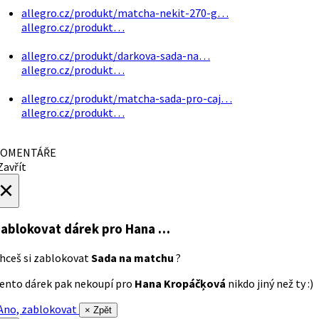
allegro.cz/produkt/matcha-nekit-270-g…
allegro.cz/produkt…
allegro.cz/produkt/darkova-sada-na…
allegro.cz/produkt…
allegro.cz/produkt/matcha-sada-pro-caj…
allegro.cz/produkt…
OMENTÁŘE
avřít
×
ablokovat dárek
pro Hana …
hceš si zablokovat
Sada na matchu
?
ento dárek pak nekoupí pro
Hana Kropáčķová
nikdo jiný než ty :)
no, zablokovat
× Zpět