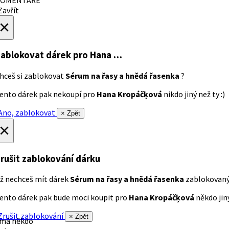
avřít
×
ablokovat dárek
pro Hana …
hceš si zablokovat
Sérum na řasy a hnědá řasenka
?
ento dárek pak nekoupí pro
Hana Kropáčķová
nikdo jiný než ty :)
no, zablokovat
× Zpět
×
rušit zablokování dárku
ž nechceš mít dárek
Sérum na řasy a hnědá řasenka
zablokovan
ento dárek pak bude moci koupit pro
Hana Kropáčķová
někdo jiný
rušit zablokování
× Zpět
 má někdo