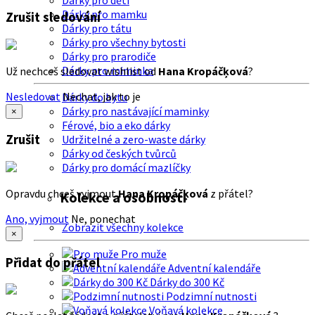
Dárky pro děti
Dárky pro mamku
Zrušit sledování
Dárky pro tátu
Dárky pro všechny bytosti
Dárky pro prarodiče
Dárky pro miminka
Už nechceš sledovat wishlist od
Hana Kropáčķová
?
Nesledovat
Nechat, jak to je
Dárky do bytu
Dárky pro nastávající maminky
×
Férové, bio a eko dárky
Zrušit
Udržitelné a zero-waste dárky
Dárky od českých tvůrců
Dárky pro domácí mazlíčky
Opravdu chceš vyjmout
Hana Kropáčķová
z přátel?
Kolekce a osobnosti
Ano, vyjmout
Ne, ponechat
Zobrazit všechny kolekce
×
Pro muže
Přidat do přátel
Adventní kalendáře
Dárky do 300 Kč
Podzimní nutnosti
Voňavá kolekce