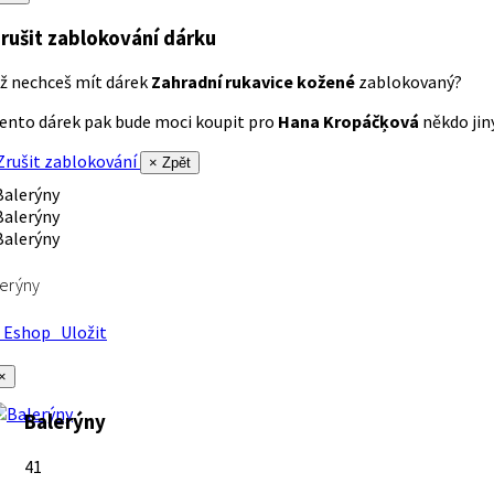
rušit zablokování dárku
ž nechceš mít dárek
Zahradní rukavice kožené
zablokovaný?
ento dárek pak bude moci koupit pro
Hana Kropáčķová
někdo jiný
rušit zablokování
× Zpět
erýny
Eshop
Uložit
×
Balerýny
41