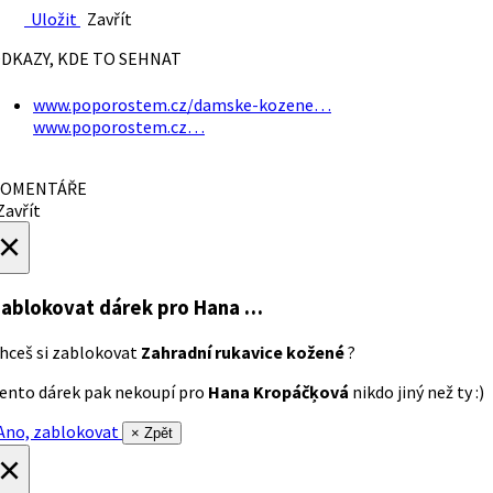
Uložit
Zavřít
DKAZY, KDE TO SEHNAT
www.poporostem.cz/damske-kozene…
www.poporostem.cz…
OMENTÁŘE
avřít
×
ablokovat dárek
pro Hana …
hceš si zablokovat
Zahradní rukavice kožené
?
ento dárek pak nekoupí pro
Hana Kropáčķová
nikdo jiný než ty :)
no, zablokovat
× Zpět
×