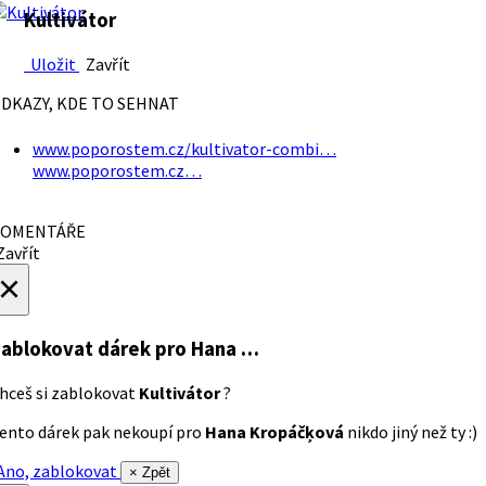
Kultivátor
Uložit
Zavřít
DKAZY, KDE TO SEHNAT
www.poporostem.cz/kultivator-combi…
www.poporostem.cz…
OMENTÁŘE
avřít
×
ablokovat dárek
pro Hana …
hceš si zablokovat
Kultivátor
?
ento dárek pak nekoupí pro
Hana Kropáčķová
nikdo jiný než ty :)
no, zablokovat
× Zpět