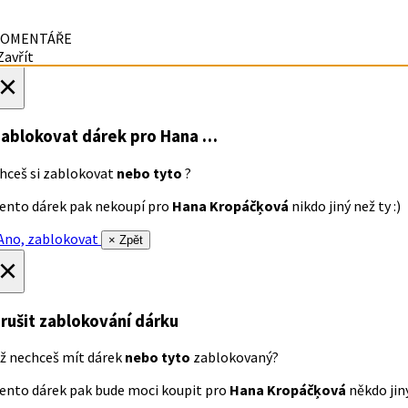
OMENTÁŘE
avřít
×
ablokovat dárek
pro Hana …
hceš si zablokovat
nebo tyto
?
ento dárek pak nekoupí pro
Hana Kropáčķová
nikdo jiný než ty :)
no, zablokovat
× Zpět
×
rušit zablokování dárku
ž nechceš mít dárek
nebo tyto
zablokovaný?
ento dárek pak bude moci koupit pro
Hana Kropáčķová
někdo jiný