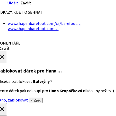
Uložit
Zavřít
DKAZY, KDE TO SEHNAT
www.shapenbarefoot.com/cs/barefoot…
www.shapenbarefoot.com…
OMENTÁŘE
avřít
×
ablokovat dárek
pro Hana …
hceš si zablokovat
Balerýny
?
ento dárek pak nekoupí pro
Hana Kropáčķová
nikdo jiný než ty :)
no, zablokovat
× Zpět
×