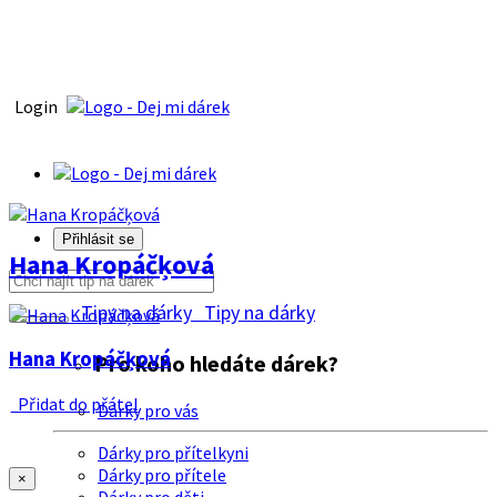
Login
Přihlásit se
Hana Kropáčķová
Tipy na dárky
Tipy na dárky
Hana Kropáčķová
Pro koho hledáte dárek?
Přidat do přátel
Dárky pro vás
Dárky pro přítelkyni
Dárky pro přítele
×