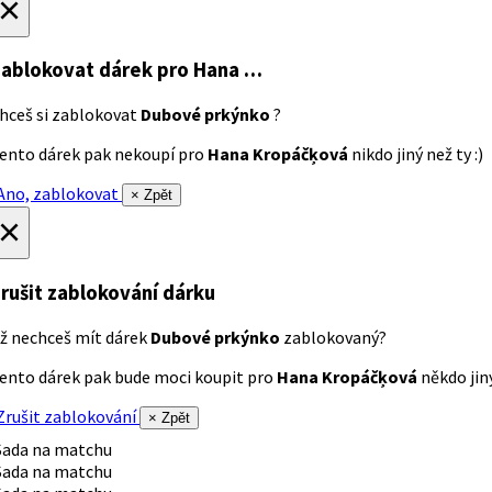
×
ablokovat dárek
pro Hana …
hceš si zablokovat
Dubové prkýnko
?
ento dárek pak nekoupí pro
Hana Kropáčķová
nikdo jiný než ty :)
no, zablokovat
× Zpět
×
rušit zablokování dárku
ž nechceš mít dárek
Dubové prkýnko
zablokovaný?
ento dárek pak bude moci koupit pro
Hana Kropáčķová
někdo jiný
rušit zablokování
× Zpět