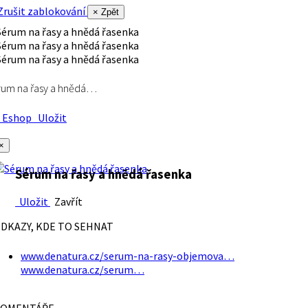
rušit zablokování
× Zpět
rum na řasy a hnědá…
Eshop
Uložit
×
Sérum na řasy a hnědá řasenka
Uložit
Zavřít
DKAZY, KDE TO SEHNAT
www.denatura.cz/serum-na-rasy-objemova…
www.denatura.cz/serum…
OMENTÁŘE