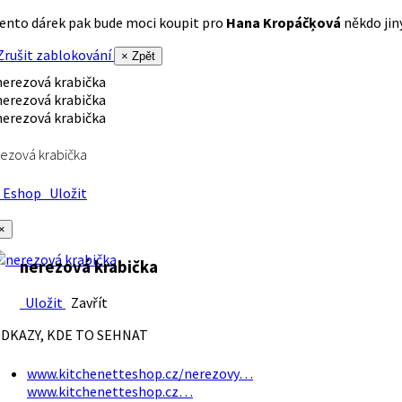
ento dárek pak bude moci koupit pro
Hana Kropáčķová
někdo jiný
rušit zablokování
× Zpět
ezová krabička
Eshop
Uložit
×
nerezová krabička
Uložit
Zavřít
DKAZY, KDE TO SEHNAT
www.kitchenetteshop.cz/nerezovy…
www.kitchenetteshop.cz…