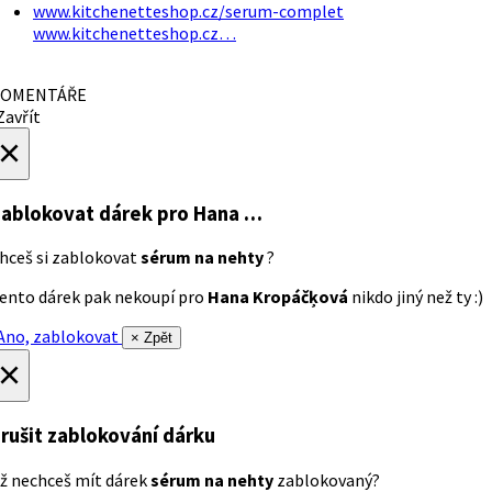
www.kitchenetteshop.cz/serum-complet
www.kitchenetteshop.cz…
OMENTÁŘE
avřít
×
ablokovat dárek
pro Hana …
hceš si zablokovat
sérum na nehty
?
ento dárek pak nekoupí pro
Hana Kropáčķová
nikdo jiný než ty :)
no, zablokovat
× Zpět
×
rušit zablokování dárku
ž nechceš mít dárek
sérum na nehty
zablokovaný?