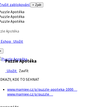
rušit zablokování
× Zpět
zle Apotéka
Eshop
Uložit
×
Puzzle Apotéka
Uložit
Zavřít
DKAZY, KDE TO SEHNAT
www.mamiee.cz/p/puzzle-apoteka-1000…
www.mamiee.cz/p/puzzle…