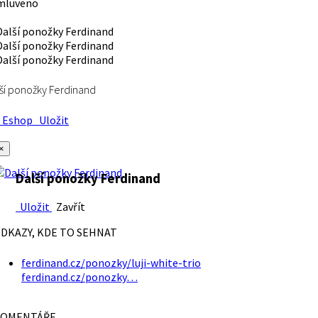
mluveno
ší ponožky Ferdinand
Eshop
Uložit
×
Další ponožky Ferdinand
Uložit
Zavřít
DKAZY, KDE TO SEHNAT
ferdinand.cz/ponozky/luji-white-trio
ferdinand.cz/ponozky…
OMENTÁŘE