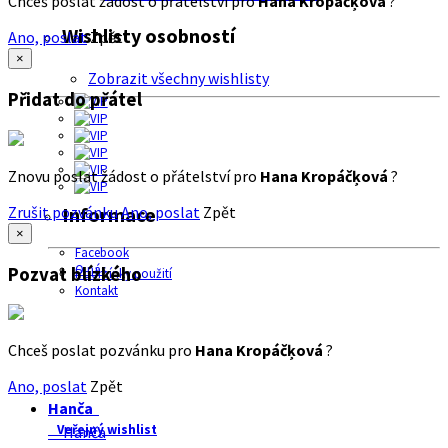
Chceš poslat žádost o přátelství pro
Hana Kropáčķová
?
Wishlisty osobností
Ano, poslat
Zpět
×
Zobrazit všechny wishlisty
Přidat do přátel
Znovu poslat žádost o přátelství pro
Hana Kropáčķová
?
Zrušit pozvánku
Ano, poslat
Zpět
Informace
×
Facebook
O nás
Pozvat blízkého
Podmínky použití
Kontakt
Chceš poslat pozvánku pro
Hana Kropáčķová
?
Ano, poslat
Zpět
Hanča
Veřejný wishlist
Hanča