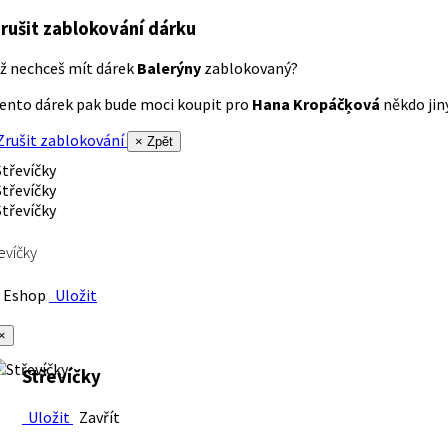
rušit zablokování dárku
ž nechceš mít dárek
Balerýny
zablokovaný?
ento dárek pak bude moci koupit pro
Hana Kropáčķová
někdo jiný
rušit zablokování
× Zpět
evíčky
Eshop
Uložit
×
Střevíčky
Uložit
Zavřít