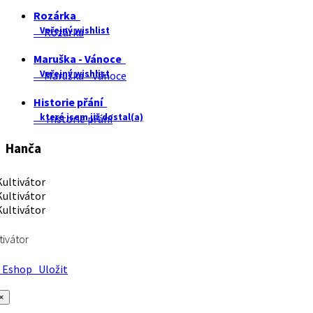
Rozárka
Veřejný wishlist
Rozárka
Maruška - Vánoce
Veřejný wishlist
Maruška - Vánoce
Historie přání
které jsem již dostal(a)
Historie přání
Hanča
tivátor
Eshop
Uložit
×