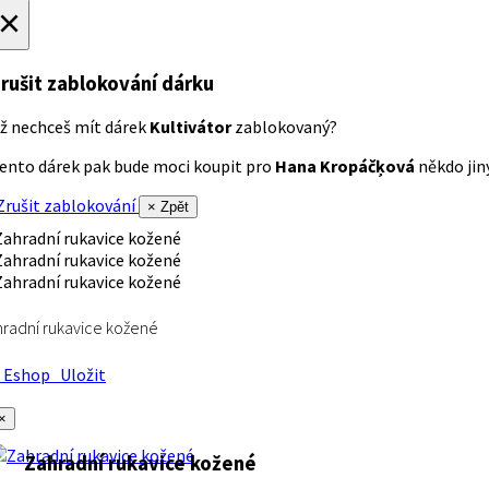
×
rušit zablokování dárku
ž nechceš mít dárek
Kultivátor
zablokovaný?
ento dárek pak bude moci koupit pro
Hana Kropáčķová
někdo jiný
rušit zablokování
× Zpět
radní rukavice kožené
Eshop
Uložit
×
Zahradní rukavice kožené