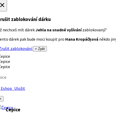
×
rušit zablokování dárku
ž nechceš mít dárek
Jehla na snadné vyšívání
zablokovaný?
ento dárek pak bude moci koupit pro
Hana Kropáčķová
někdo jiný
rušit zablokování
× Zpět
pice
Eshop
Uložit
×
Čepice