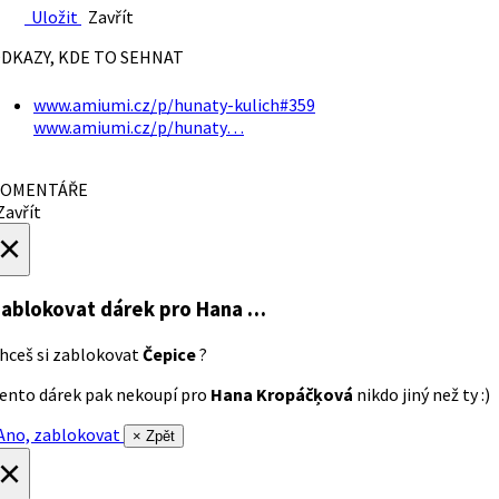
Uložit
Zavřít
DKAZY, KDE TO SEHNAT
www.amiumi.cz/p/hunaty-kulich#359
www.amiumi.cz/p/hunaty…
OMENTÁŘE
avřít
×
ablokovat dárek
pro Hana …
hceš si zablokovat
Čepice
?
ento dárek pak nekoupí pro
Hana Kropáčķová
nikdo jiný než ty :)
no, zablokovat
× Zpět
×