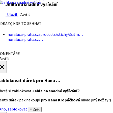
Jehla na snadné vyšívání
Uložit
Zavřít
DKAZY, KDE TO SEHNAT
noraluca-praha.cz/products/stichy/&utm…
noraluca-praha.cz…
OMENTÁŘE
avřít
×
ablokovat dárek
pro Hana …
hceš si zablokovat
Jehla na snadné vyšívání
?
ento dárek pak nekoupí pro
Hana Kropáčķová
nikdo jiný než ty :)
no, zablokovat
× Zpět