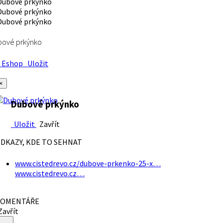
bové prkýnko
Eshop
Uložit
×
Dubové prkýnko
Uložit
Zavřít
DKAZY, KDE TO SEHNAT
www.cistedrevo.cz/dubove-prkenko-25-x…
www.cistedrevo.cz…
OMENTÁŘE
avřít