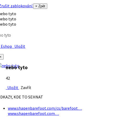
rušit zablokování
× Zpět
o tyto
Eshop
Uložit
×
nebo tyto
42
Uložit
Zavřít
DKAZY, KDE TO SEHNAT
www.shapenbarefoot.com/cs/barefoot…
www.shapenbarefoot.com…