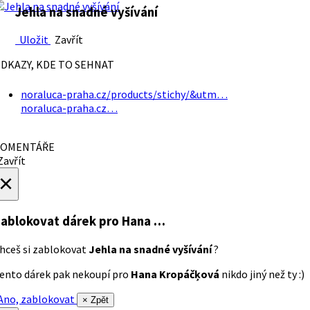
Jehla na snadné vyšívání
Uložit
Zavřít
DKAZY, KDE TO SEHNAT
noraluca-praha.cz/products/stichy/&utm…
noraluca-praha.cz…
OMENTÁŘE
avřít
×
ablokovat dárek
pro Hana …
hceš si zablokovat
Jehla na snadné vyšívání
?
ento dárek pak nekoupí pro
Hana Kropáčķová
nikdo jiný než ty :)
no, zablokovat
× Zpět