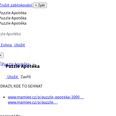
rušit zablokování
× Zpět
zle Apotéka
Eshop
Uložit
×
Puzzle Apotéka
Uložit
Zavřít
DKAZY, KDE TO SEHNAT
www.mamiee.cz/p/puzzle-apoteka-1000…
www.mamiee.cz/p/puzzle…