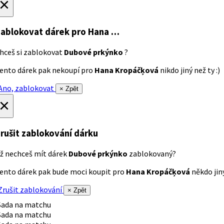
×
ablokovat dárek
pro Hana …
hceš si zablokovat
Dubové prkýnko
?
ento dárek pak nekoupí pro
Hana Kropáčķová
nikdo jiný než ty :)
no, zablokovat
× Zpět
×
rušit zablokování dárku
ž nechceš mít dárek
Dubové prkýnko
zablokovaný?
ento dárek pak bude moci koupit pro
Hana Kropáčķová
někdo jiný
rušit zablokování
× Zpět