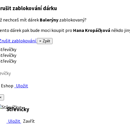
rušit zablokování dárku
ž nechceš mít dárek
Balerýny
zablokovaný?
ento dárek pak bude moci koupit pro
Hana Kropáčķová
někdo jiný
rušit zablokování
× Zpět
evíčky
Eshop
Uložit
×
Střevíčky
Uložit
Zavřít