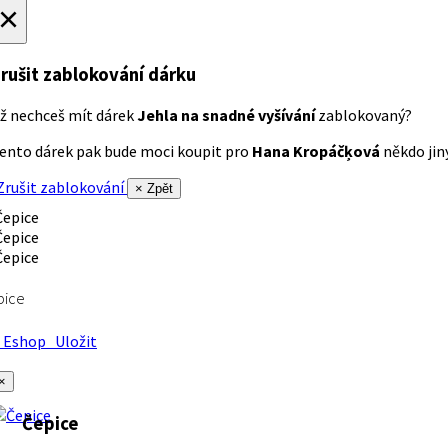
×
rušit zablokování dárku
ž nechceš mít dárek
Jehla na snadné vyšívání
zablokovaný?
ento dárek pak bude moci koupit pro
Hana Kropáčķová
někdo jiný
rušit zablokování
× Zpět
pice
Eshop
Uložit
×
Čepice