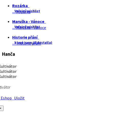
Rozárka
Veřejný wishlist
Rozárka
Maruška - Vánoce
Veřejný wishlist
Maruška - Vánoce
Historie přání
které jsem již dostal(a)
Historie přání
Hanča
tivátor
Eshop
Uložit
×