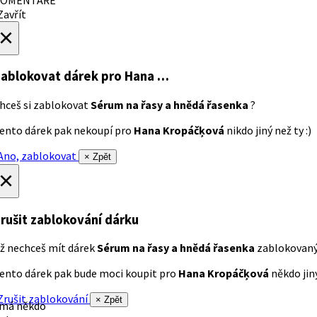
avřít
×
ablokovat dárek
pro Hana …
hceš si zablokovat
Sérum na řasy a hnědá řasenka
?
ento dárek pak nekoupí pro
Hana Kropáčķová
nikdo jiný než ty :)
no, zablokovat
× Zpět
×
rušit zablokování dárku
ž nechceš mít dárek
Sérum na řasy a hnědá řasenka
zablokovan
ento dárek pak bude moci koupit pro
Hana Kropáčķová
někdo jiný
rušit zablokování
× Zpět
 má někdo