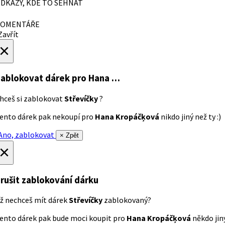
DKAZY, KDE TO SEHNAT
OMENTÁŘE
avřít
×
ablokovat dárek
pro Hana …
hceš si zablokovat
Střevíčky
?
ento dárek pak nekoupí pro
Hana Kropáčķová
nikdo jiný než ty :)
no, zablokovat
× Zpět
×
rušit zablokování dárku
ž nechceš mít dárek
Střevíčky
zablokovaný?
ento dárek pak bude moci koupit pro
Hana Kropáčķová
někdo jiný