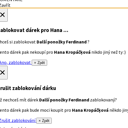
avřít
×
ablokovat dárek
pro Hana …
hceš si zablokovat
Další ponožky Ferdinand
?
ento dárek pak nekoupí pro
Hana Kropáčķová
nikdo jiný než ty :)
no, zablokovat
× Zpět
×
rušit zablokování dárku
ž nechceš mít dárek
Další ponožky Ferdinand
zablokovaný?
ento dárek pak bude moci koupit pro
Hana Kropáčķová
někdo jiný
rušit zablokování
× Zpět