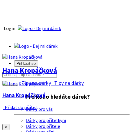
Login
Přihlásit se
Hana Kropáčķová
Tipy na dárky
Tipy na dárky
Hana Kropáčķová
Pro koho hledáte dárek?
Přidat do přátel
Dárky pro vás
Dárky pro přítelkyni
Dárky pro přítele
×