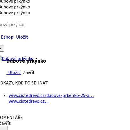
bové prkýnko
Eshop
Uložit
×
Dubové prkýnko
Uložit
Zavřít
DKAZY, KDE TO SEHNAT
www.cistedrevo.cz/dubove-prkenko-25-x…
www.cistedrevo.cz…
OMENTÁŘE
avřít