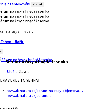
rušit zablokování
× Zpět
rum na řasy a hnědá…
Eshop
Uložit
×
Sérum na řasy a hnědá řasenka
Uložit
Zavřít
DKAZY, KDE TO SEHNAT
www.denatura.cz/serum-na-rasy-objemova…
www.denatura.cz/serum…
OMENTÁŘE