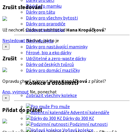
Dárky pro děti
Dárky pro mamku
Zrušit sledování
Dárky pro tátu
Dárky pro všechny bytosti
Dárky pro prarodiče
Dárky pro miminka
Už nechceš sledovat wishlist od
Hana Kropáčķová
?
Nesledovat
Nechat, jak to je
Dárky do bytu
Dárky pro nastávající maminky
×
Férové, bio a eko dárky
Zrušit
Udržitelné a zero-waste dárky
Dárky od českých tvůrců
Dárky pro domácí mazlíčky
Opravdu chceš vyjmout
Hana Kropáčķová
z přátel?
Kolekce a osobnosti
Ano, vyjmout
Ne, ponechat
Zobrazit všechny kolekce
×
Pro muže
Přidat do přátel
Adventní kalendáře
Dárky do 300 Kč
Podzimní nutnosti
Voňavá kolekce