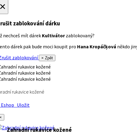
×
rušit zablokování dárku
ž nechceš mít dárek
Kultivátor
zablokovaný?
ento dárek pak bude moci koupit pro
Hana Kropáčķová
někdo jiný
rušit zablokování
× Zpět
radní rukavice kožené
Eshop
Uložit
×
Zahradní rukavice kožené