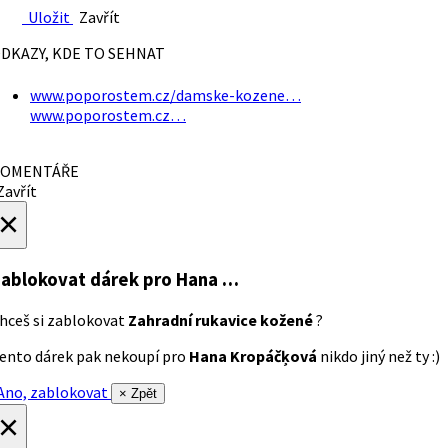
Uložit
Zavřít
DKAZY, KDE TO SEHNAT
www.poporostem.cz/damske-kozene…
www.poporostem.cz…
OMENTÁŘE
avřít
×
ablokovat dárek
pro Hana …
hceš si zablokovat
Zahradní rukavice kožené
?
ento dárek pak nekoupí pro
Hana Kropáčķová
nikdo jiný než ty :)
no, zablokovat
× Zpět
×