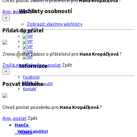
Chceš poslat žádost o přátelství pro
Hana Kropáčķová
?
Wishlisty osobností
Ano, poslat
Zpět
×
Zobrazit všechny wishlisty
Přidat do přátel
Znovu poslat žádost o přátelství pro
Hana Kropáčķová
?
Zrušit pozvánku
Ano, poslat
Zpět
Informace
×
Facebook
O nás
Pozvat blízkého
Podmínky použití
Kontakt
Chceš poslat pozvánku pro
Hana Kropáčķová
?
Ano, poslat
Zpět
Hanča
Veřejný wishlist
Hanča