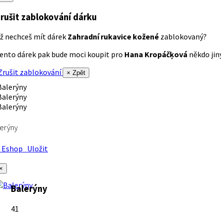
rušit zablokování dárku
ž nechceš mít dárek
Zahradní rukavice kožené
zablokovaný?
ento dárek pak bude moci koupit pro
Hana Kropáčķová
někdo jiný
rušit zablokování
× Zpět
erýny
Eshop
Uložit
×
Balerýny
41