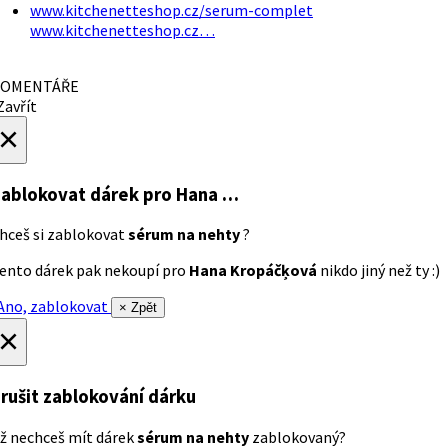
www.kitchenetteshop.cz/serum-complet
www.kitchenetteshop.cz…
OMENTÁŘE
avřít
×
ablokovat dárek
pro Hana …
hceš si zablokovat
sérum na nehty
?
ento dárek pak nekoupí pro
Hana Kropáčķová
nikdo jiný než ty :)
no, zablokovat
× Zpět
×
rušit zablokování dárku
ž nechceš mít dárek
sérum na nehty
zablokovaný?