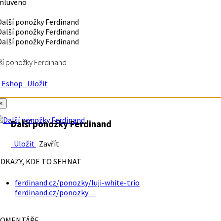
mluveno
ší ponožky Ferdinand
Eshop
Uložit
×
Další ponožky Ferdinand
Uložit
Zavřít
DKAZY, KDE TO SEHNAT
ferdinand.cz/ponozky/luji-white-trio
ferdinand.cz/ponozky…
OMENTÁŘE