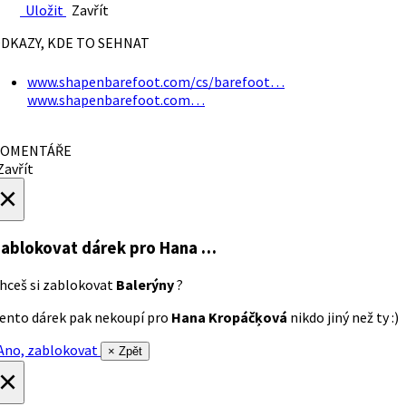
Uložit
Zavřít
DKAZY, KDE TO SEHNAT
www.shapenbarefoot.com/cs/barefoot…
www.shapenbarefoot.com…
OMENTÁŘE
avřít
×
ablokovat dárek
pro Hana …
hceš si zablokovat
Balerýny
?
ento dárek pak nekoupí pro
Hana Kropáčķová
nikdo jiný než ty :)
no, zablokovat
× Zpět
×