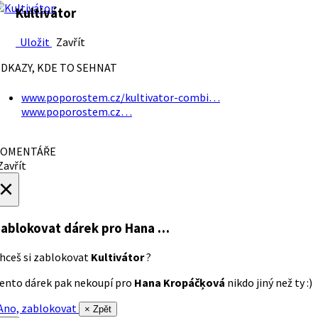
Kultivátor
Uložit
Zavřít
DKAZY, KDE TO SEHNAT
www.poporostem.cz/kultivator-combi…
www.poporostem.cz…
OMENTÁŘE
avřít
×
ablokovat dárek
pro Hana …
hceš si zablokovat
Kultivátor
?
ento dárek pak nekoupí pro
Hana Kropáčķová
nikdo jiný než ty :)
no, zablokovat
× Zpět