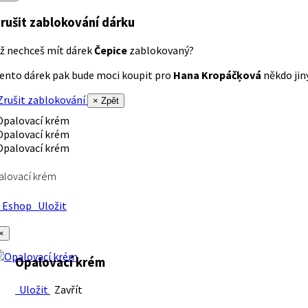
rušit zablokování dárku
ž nechceš mít dárek
Čepice
zablokovaný?
ento dárek pak bude moci koupit pro
Hana Kropáčķová
někdo jiný
rušit zablokování
× Zpět
alovací krém
Eshop
Uložit
×
Opalovací krém
Uložit
Zavřít