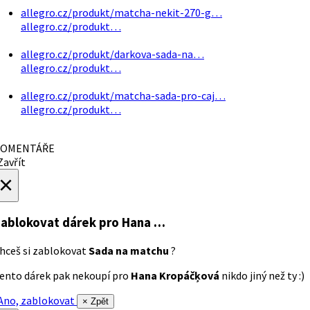
allegro.cz/produkt/matcha-nekit-270-g…
allegro.cz/produkt…
allegro.cz/produkt/darkova-sada-na…
allegro.cz/produkt…
allegro.cz/produkt/matcha-sada-pro-caj…
allegro.cz/produkt…
OMENTÁŘE
avřít
×
ablokovat dárek
pro Hana …
hceš si zablokovat
Sada na matchu
?
ento dárek pak nekoupí pro
Hana Kropáčķová
nikdo jiný než ty :)
no, zablokovat
× Zpět