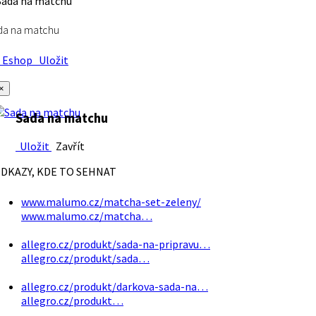
da na matchu
Eshop
Uložit
×
Sada na matchu
Uložit
Zavřít
DKAZY, KDE TO SEHNAT
www.malumo.cz/matcha-set-zeleny/
www.malumo.cz/matcha…
allegro.cz/produkt/sada-na-pripravu…
allegro.cz/produkt/sada…
allegro.cz/produkt/darkova-sada-na…
allegro.cz/produkt…