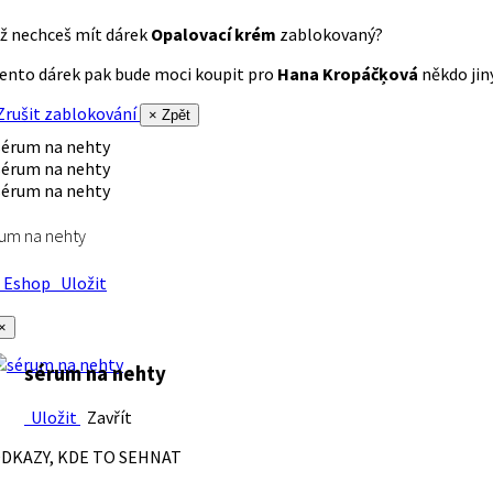
ž nechceš mít dárek
Opalovací krém
zablokovaný?
ento dárek pak bude moci koupit pro
Hana Kropáčķová
někdo jiný
rušit zablokování
× Zpět
um na nehty
Eshop
Uložit
×
sérum na nehty
Uložit
Zavřít
DKAZY, KDE TO SEHNAT