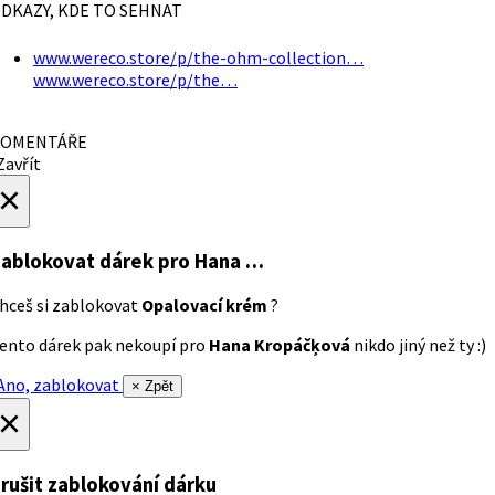
DKAZY, KDE TO SEHNAT
www.wereco.store/p/the-ohm-collection…
www.wereco.store/p/the…
OMENTÁŘE
avřít
×
ablokovat dárek
pro Hana …
hceš si zablokovat
Opalovací krém
?
ento dárek pak nekoupí pro
Hana Kropáčķová
nikdo jiný než ty :)
no, zablokovat
× Zpět
×
rušit zablokování dárku