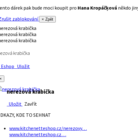
ento dárek pak bude moci koupit pro
Hana Kropáčķová
někdo jiný
rušit zablokování
× Zpět
ezová krabička
Eshop
Uložit
×
nerezová krabička
Uložit
Zavřít
DKAZY, KDE TO SEHNAT
www.kitchenetteshop.cz/nerezovy…
www.kitchenetteshop.cz…