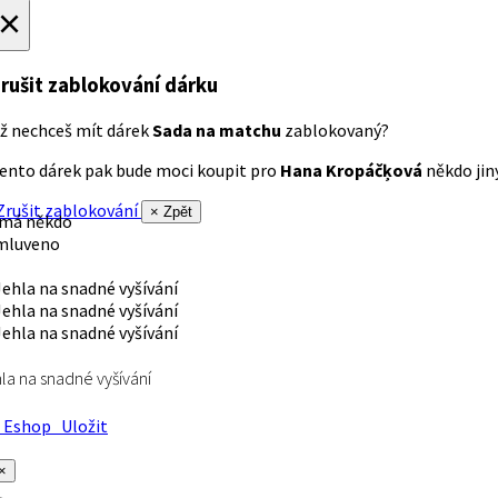
×
rušit zablokování dárku
ž nechceš mít dárek
Sada na matchu
zablokovaný?
ento dárek pak bude moci koupit pro
Hana Kropáčķová
někdo jiný
rušit zablokování
× Zpět
 má někdo
mluveno
la na snadné vyšívání
Eshop
Uložit
×