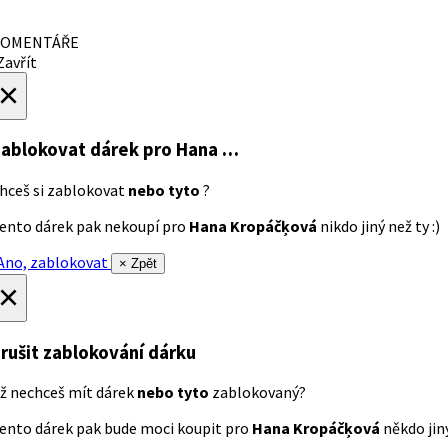
OMENTÁŘE
avřít
×
ablokovat dárek
pro Hana …
hceš si zablokovat
nebo tyto
?
ento dárek pak nekoupí pro
Hana Kropáčķová
nikdo jiný než ty :)
no, zablokovat
× Zpět
×
rušit zablokování dárku
ž nechceš mít dárek
nebo tyto
zablokovaný?
ento dárek pak bude moci koupit pro
Hana Kropáčķová
někdo jiný