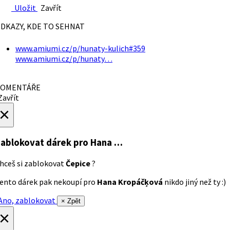
Uložit
Zavřít
DKAZY, KDE TO SEHNAT
www.amiumi.cz/p/hunaty-kulich#359
www.amiumi.cz/p/hunaty…
OMENTÁŘE
avřít
×
ablokovat dárek
pro Hana …
hceš si zablokovat
Čepice
?
ento dárek pak nekoupí pro
Hana Kropáčķová
nikdo jiný než ty :)
no, zablokovat
× Zpět
×