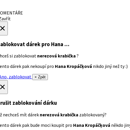
OMENTÁŘE
avřít
×
ablokovat dárek
pro Hana …
hceš si zablokovat
nerezová krabička
?
ento dárek pak nekoupí pro
Hana Kropáčķová
nikdo jiný než ty :)
no, zablokovat
× Zpět
×
rušit zablokování dárku
ž nechceš mít dárek
nerezová krabička
zablokovaný?
ento dárek pak bude moci koupit pro
Hana Kropáčķová
někdo jiný