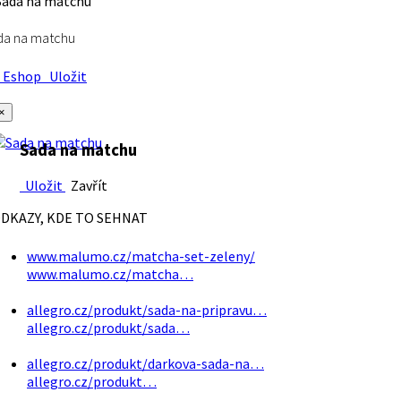
da na matchu
Eshop
Uložit
×
Sada na matchu
Uložit
Zavřít
DKAZY, KDE TO SEHNAT
www.malumo.cz/matcha-set-zeleny/
www.malumo.cz/matcha…
allegro.cz/produkt/sada-na-pripravu…
allegro.cz/produkt/sada…
allegro.cz/produkt/darkova-sada-na…
allegro.cz/produkt…