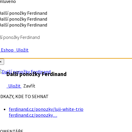
mluveno
ší ponožky Ferdinand
Eshop
Uložit
×
Další ponožky Ferdinand
Uložit
Zavřít
DKAZY, KDE TO SEHNAT
ferdinand.cz/ponozky/luji-white-trio
ferdinand.cz/ponozky…
OMENTÁŘE