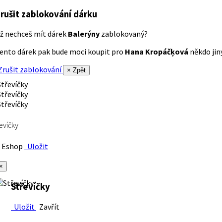
rušit zablokování dárku
ž nechceš mít dárek
Balerýny
zablokovaný?
ento dárek pak bude moci koupit pro
Hana Kropáčķová
někdo jiný
rušit zablokování
× Zpět
evíčky
Eshop
Uložit
×
Střevíčky
Uložit
Zavřít