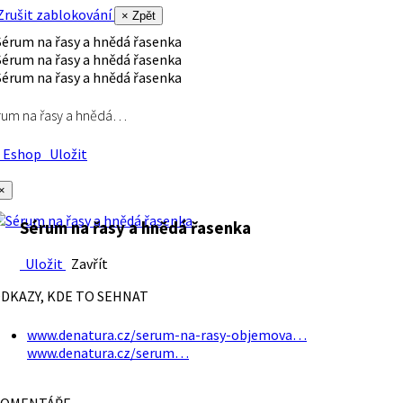
rušit zablokování
× Zpět
rum na řasy a hnědá…
Eshop
Uložit
×
Sérum na řasy a hnědá řasenka
Uložit
Zavřít
DKAZY, KDE TO SEHNAT
www.denatura.cz/serum-na-rasy-objemova…
www.denatura.cz/serum…
OMENTÁŘE