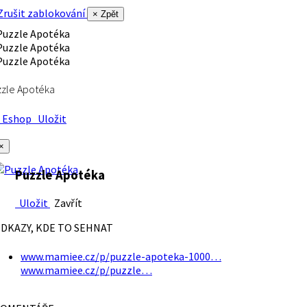
rušit zablokování
× Zpět
zle Apotéka
Eshop
Uložit
×
Puzzle Apotéka
Uložit
Zavřít
DKAZY, KDE TO SEHNAT
www.mamiee.cz/p/puzzle-apoteka-1000…
www.mamiee.cz/p/puzzle…