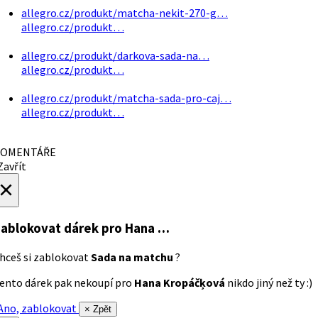
allegro.cz/produkt/matcha-nekit-270-g…
allegro.cz/produkt…
allegro.cz/produkt/darkova-sada-na…
allegro.cz/produkt…
allegro.cz/produkt/matcha-sada-pro-caj…
allegro.cz/produkt…
OMENTÁŘE
avřít
×
ablokovat dárek
pro Hana …
hceš si zablokovat
Sada na matchu
?
ento dárek pak nekoupí pro
Hana Kropáčķová
nikdo jiný než ty :)
no, zablokovat
× Zpět