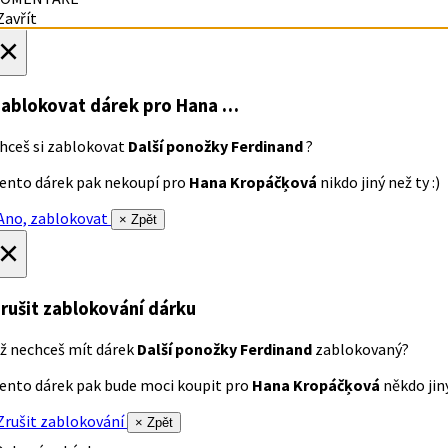
avřít
×
ablokovat dárek
pro Hana …
hceš si zablokovat
Další ponožky Ferdinand
?
ento dárek pak nekoupí pro
Hana Kropáčķová
nikdo jiný než ty :)
no, zablokovat
× Zpět
×
rušit zablokování dárku
ž nechceš mít dárek
Další ponožky Ferdinand
zablokovaný?
ento dárek pak bude moci koupit pro
Hana Kropáčķová
někdo jiný
rušit zablokování
× Zpět