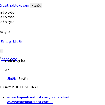
rušit zablokování
× Zpět
o tyto
Eshop
Uložit
×
nebo tyto
42
Uložit
Zavřít
DKAZY, KDE TO SEHNAT
www.shapenbarefoot.com/cs/barefoot…
www.shapenbarefoot.com…