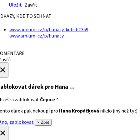
Uložit
Zavřít
DKAZY, KDE TO SEHNAT
www.amiumi.cz/p/hunaty-kulich#359
www.amiumi.cz/p/hunaty…
OMENTÁŘE
avřít
×
ablokovat dárek
pro Hana …
hceš si zablokovat
Čepice
?
ento dárek pak nekoupí pro
Hana Kropáčķová
nikdo jiný než ty :)
no, zablokovat
× Zpět
×