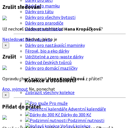
Dárky pro děti
Dárky pro mamku
Zrušit sledování
Dárky pro tátu
Dárky pro všechny bytosti
Dárky pro prarodiče
Dárky pro miminka
Už nechceš sledovat wishlist od
Hana Kropáčķová
?
Nesledovat
Nechat, jak to je
Dárky do bytu
Dárky pro nastávající maminky
×
Férové, bio a eko dárky
Zrušit
Udržitelné a zero-waste dárky
Dárky od českých tvůrců
Dárky pro domácí mazlíčky
Opravdu chceš vyjmout
Hana Kropáčķová
z přátel?
Kolekce a osobnosti
Ano, vyjmout
Ne, ponechat
Zobrazit všechny kolekce
×
Pro muže
Přidat do přátel
Adventní kalendáře
Dárky do 300 Kč
Podzimní nutnosti
Voňavá kolekce