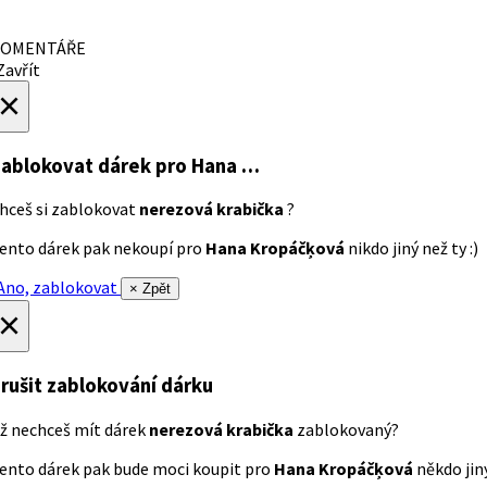
OMENTÁŘE
avřít
×
ablokovat dárek
pro Hana …
hceš si zablokovat
nerezová krabička
?
ento dárek pak nekoupí pro
Hana Kropáčķová
nikdo jiný než ty :)
no, zablokovat
× Zpět
×
rušit zablokování dárku
ž nechceš mít dárek
nerezová krabička
zablokovaný?
ento dárek pak bude moci koupit pro
Hana Kropáčķová
někdo jiný