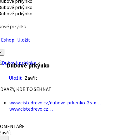
bové prkýnko
Eshop
Uložit
×
Dubové prkýnko
Uložit
Zavřít
DKAZY, KDE TO SEHNAT
www.cistedrevo.cz/dubove-prkenko-25-x…
www.cistedrevo.cz…
OMENTÁŘE
avřít