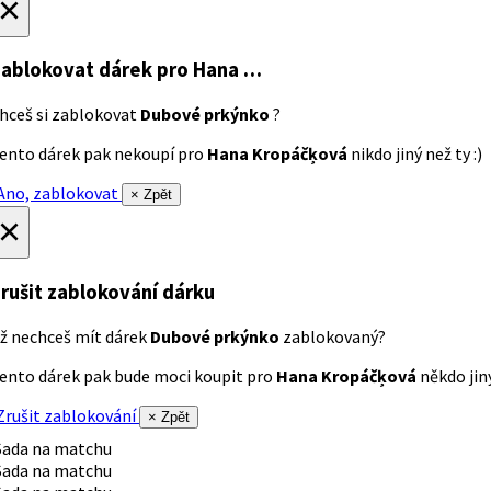
×
ablokovat dárek
pro Hana …
hceš si zablokovat
Dubové prkýnko
?
ento dárek pak nekoupí pro
Hana Kropáčķová
nikdo jiný než ty :)
no, zablokovat
× Zpět
×
rušit zablokování dárku
ž nechceš mít dárek
Dubové prkýnko
zablokovaný?
ento dárek pak bude moci koupit pro
Hana Kropáčķová
někdo jiný
rušit zablokování
× Zpět