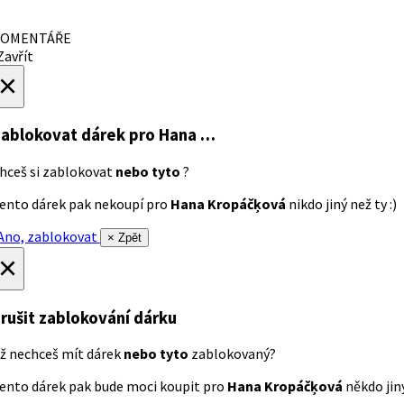
OMENTÁŘE
avřít
×
ablokovat dárek
pro Hana …
hceš si zablokovat
nebo tyto
?
ento dárek pak nekoupí pro
Hana Kropáčķová
nikdo jiný než ty :)
no, zablokovat
× Zpět
×
rušit zablokování dárku
ž nechceš mít dárek
nebo tyto
zablokovaný?
ento dárek pak bude moci koupit pro
Hana Kropáčķová
někdo jiný