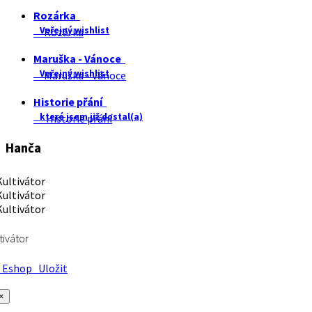
Rozárka
Veřejný wishlist
Rozárka
Maruška - Vánoce
Veřejný wishlist
Maruška - Vánoce
Historie přání
které jsem již dostal(a)
Historie přání
Hanča
tivátor
Eshop
Uložit
×