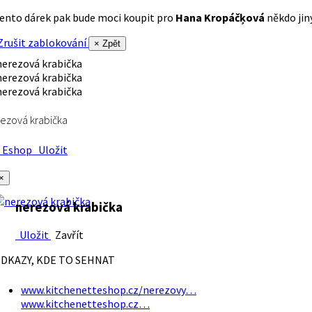
ento dárek pak bude moci koupit pro
Hana Kropáčķová
někdo jiný
rušit zablokování
× Zpět
ezová krabička
Eshop
Uložit
×
nerezová krabička
Uložit
Zavřít
DKAZY, KDE TO SEHNAT
www.kitchenetteshop.cz/nerezovy…
www.kitchenetteshop.cz…