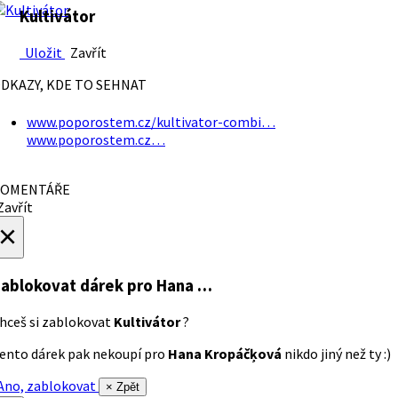
Kultivátor
Uložit
Zavřít
DKAZY, KDE TO SEHNAT
www.poporostem.cz/kultivator-combi…
www.poporostem.cz…
OMENTÁŘE
avřít
×
ablokovat dárek
pro Hana …
hceš si zablokovat
Kultivátor
?
ento dárek pak nekoupí pro
Hana Kropáčķová
nikdo jiný než ty :)
no, zablokovat
× Zpět