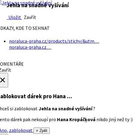
Jehla na snadné vyšívání
Uložit
Zavřít
DKAZY, KDE TO SEHNAT
noraluca-praha.cz/products/stichy/&utm…
noraluca-praha.cz…
OMENTÁŘE
avřít
×
ablokovat dárek
pro Hana …
hceš si zablokovat
Jehla na snadné vyšívání
?
ento dárek pak nekoupí pro
Hana Kropáčķová
nikdo jiný než ty :)
no, zablokovat
× Zpět