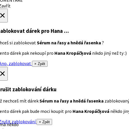
avřít
×
ablokovat dárek
pro Hana …
hceš si zablokovat
Sérum na řasy a hnědá řasenka
?
ento dárek pak nekoupí pro
Hana Kropáčķová
nikdo jiný než ty :)
no, zablokovat
× Zpět
×
rušit zablokování dárku
ž nechceš mít dárek
Sérum na řasy a hnědá řasenka
zablokovan
ento dárek pak bude moci koupit pro
Hana Kropáčķová
někdo jiný
rušit zablokování
× Zpět
 má někdo