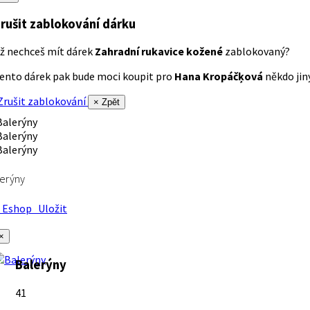
rušit zablokování dárku
ž nechceš mít dárek
Zahradní rukavice kožené
zablokovaný?
ento dárek pak bude moci koupit pro
Hana Kropáčķová
někdo jiný
rušit zablokování
× Zpět
erýny
Eshop
Uložit
×
Balerýny
41