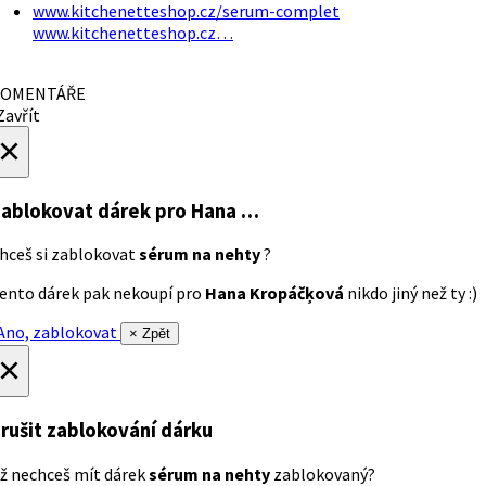
www.kitchenetteshop.cz/serum-complet
www.kitchenetteshop.cz…
OMENTÁŘE
avřít
×
ablokovat dárek
pro Hana …
hceš si zablokovat
sérum na nehty
?
ento dárek pak nekoupí pro
Hana Kropáčķová
nikdo jiný než ty :)
no, zablokovat
× Zpět
×
rušit zablokování dárku
ž nechceš mít dárek
sérum na nehty
zablokovaný?