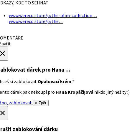
DKAZY, KDE TO SEHNAT
www.wereco.store/p/the-ohm-collection…
www.wereco.store/p/the…
OMENTÁŘE
avřít
×
ablokovat dárek
pro Hana …
hceš si zablokovat
Opalovací krém
?
ento dárek pak nekoupí pro
Hana Kropáčķová
nikdo jiný než ty :)
no, zablokovat
× Zpět
×
rušit zablokování dárku