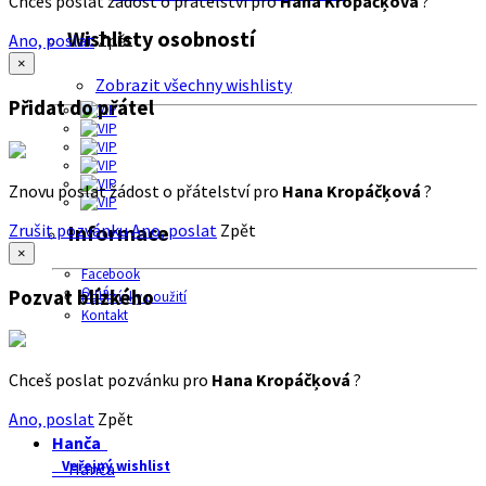
Chceš poslat žádost o přátelství pro
Hana Kropáčķová
?
Wishlisty osobností
Ano, poslat
Zpět
×
Zobrazit všechny wishlisty
Přidat do přátel
Znovu poslat žádost o přátelství pro
Hana Kropáčķová
?
Zrušit pozvánku
Ano, poslat
Zpět
Informace
×
Facebook
O nás
Pozvat blízkého
Podmínky použití
Kontakt
Chceš poslat pozvánku pro
Hana Kropáčķová
?
Ano, poslat
Zpět
Hanča
Veřejný wishlist
Hanča