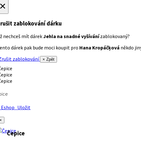
×
rušit zablokování dárku
ž nechceš mít dárek
Jehla na snadné vyšívání
zablokovaný?
ento dárek pak bude moci koupit pro
Hana Kropáčķová
někdo jiný
rušit zablokování
× Zpět
pice
Eshop
Uložit
×
Čepice