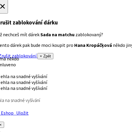
×
rušit zablokování dárku
ž nechceš mít dárek
Sada na matchu
zablokovaný?
ento dárek pak bude moci koupit pro
Hana Kropáčķová
někdo jiný
rušit zablokování
× Zpět
 má někdo
mluveno
la na snadné vyšívání
Eshop
Uložit
×