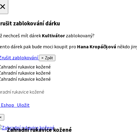
×
rušit zablokování dárku
ž nechceš mít dárek
Kultivátor
zablokovaný?
ento dárek pak bude moci koupit pro
Hana Kropáčķová
někdo jiný
rušit zablokování
× Zpět
radní rukavice kožené
Eshop
Uložit
×
Zahradní rukavice kožené