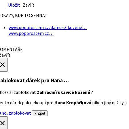
Uložit
Zavřít
DKAZY, KDE TO SEHNAT
www.poporostem.cz/damske-kozene…
www.poporostem.cz…
OMENTÁŘE
avřít
×
ablokovat dárek
pro Hana …
hceš si zablokovat
Zahradní rukavice kožené
?
ento dárek pak nekoupí pro
Hana Kropáčķová
nikdo jiný než ty :)
no, zablokovat
× Zpět
×