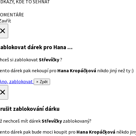
DKAZY, KDE TO SEHNAT
OMENTÁŘE
avřít
×
ablokovat dárek
pro Hana …
hceš si zablokovat
Střevíčky
?
ento dárek pak nekoupí pro
Hana Kropáčķová
nikdo jiný než ty :)
no, zablokovat
× Zpět
×
rušit zablokování dárku
ž nechceš mít dárek
Střevíčky
zablokovaný?
ento dárek pak bude moci koupit pro
Hana Kropáčķová
někdo jiný