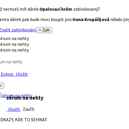
ž nechceš mít dárek
Opalovací krém
zablokovaný?
ento dárek pak bude moci koupit pro
Hana Kropáčķová
někdo jiný
rušit zablokování
× Zpět
um na nehty
Eshop
Uložit
×
sérum na nehty
Uložit
Zavřít
DKAZY, KDE TO SEHNAT