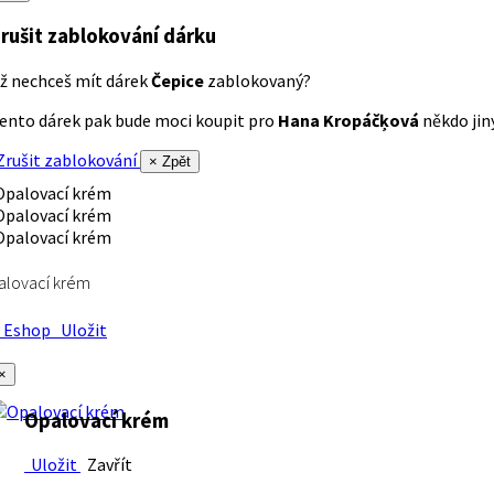
rušit zablokování dárku
ž nechceš mít dárek
Čepice
zablokovaný?
ento dárek pak bude moci koupit pro
Hana Kropáčķová
někdo jiný
rušit zablokování
× Zpět
alovací krém
Eshop
Uložit
×
Opalovací krém
Uložit
Zavřít