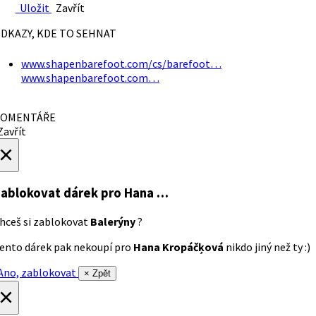
Uložit
Zavřít
DKAZY, KDE TO SEHNAT
www.shapenbarefoot.com/cs/barefoot…
www.shapenbarefoot.com…
OMENTÁŘE
avřít
×
ablokovat dárek
pro Hana …
hceš si zablokovat
Balerýny
?
ento dárek pak nekoupí pro
Hana Kropáčķová
nikdo jiný než ty :)
no, zablokovat
× Zpět
×