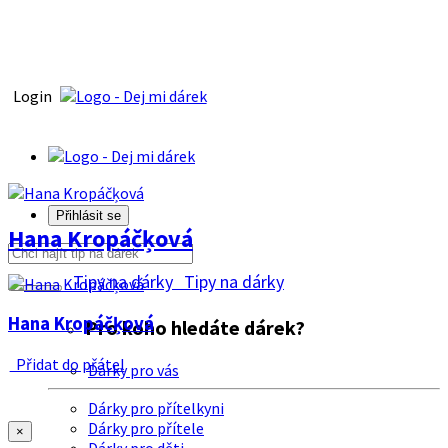
Login
Přihlásit se
Hana Kropáčķová
Tipy na dárky
Tipy na dárky
Hana Kropáčķová
Pro koho hledáte dárek?
Přidat do přátel
Dárky pro vás
Dárky pro přítelkyni
Dárky pro přítele
×