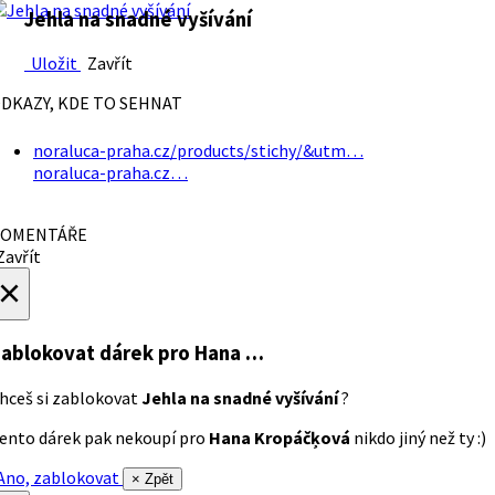
Jehla na snadné vyšívání
Uložit
Zavřít
DKAZY, KDE TO SEHNAT
noraluca-praha.cz/products/stichy/&utm…
noraluca-praha.cz…
OMENTÁŘE
avřít
×
ablokovat dárek
pro Hana …
hceš si zablokovat
Jehla na snadné vyšívání
?
ento dárek pak nekoupí pro
Hana Kropáčķová
nikdo jiný než ty :)
no, zablokovat
× Zpět