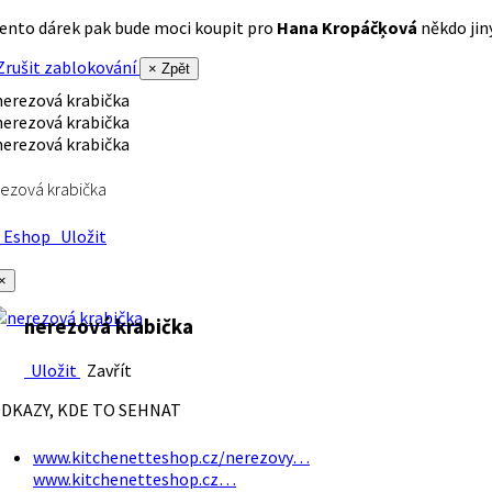
ento dárek pak bude moci koupit pro
Hana Kropáčķová
někdo jiný
rušit zablokování
× Zpět
ezová krabička
Eshop
Uložit
×
nerezová krabička
Uložit
Zavřít
DKAZY, KDE TO SEHNAT
www.kitchenetteshop.cz/nerezovy…
www.kitchenetteshop.cz…