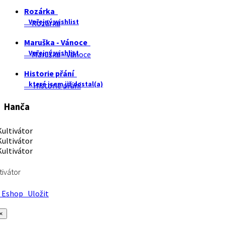
Rozárka
Veřejný wishlist
Rozárka
Maruška - Vánoce
Veřejný wishlist
Maruška - Vánoce
Historie přání
které jsem již dostal(a)
Historie přání
Hanča
tivátor
Eshop
Uložit
×