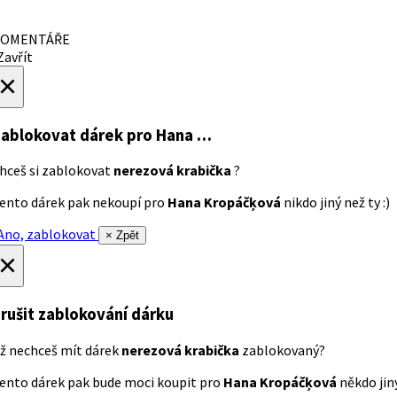
OMENTÁŘE
avřít
×
ablokovat dárek
pro Hana …
hceš si zablokovat
nerezová krabička
?
ento dárek pak nekoupí pro
Hana Kropáčķová
nikdo jiný než ty :)
no, zablokovat
× Zpět
×
rušit zablokování dárku
ž nechceš mít dárek
nerezová krabička
zablokovaný?
ento dárek pak bude moci koupit pro
Hana Kropáčķová
někdo jiný