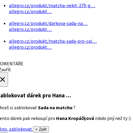
allegro.cz/produkt/matcha-nekit-270-g…
allegro.cz/produkt…
allegro.cz/produkt/darkova-sada-na…
allegro.cz/produkt…
allegro.cz/produkt/matcha-sada-pro-caj…
allegro.cz/produkt…
OMENTÁŘE
avřít
×
ablokovat dárek
pro Hana …
hceš si zablokovat
Sada na matchu
?
ento dárek pak nekoupí pro
Hana Kropáčķová
nikdo jiný než ty :)
no, zablokovat
× Zpět