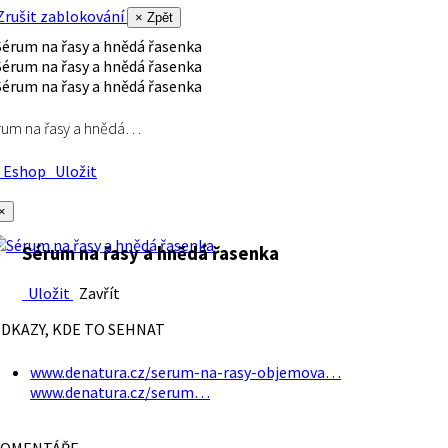
rušit zablokování
× Zpět
rum na řasy a hnědá…
Eshop
Uložit
×
Sérum na řasy a hnědá řasenka
Uložit
Zavřít
DKAZY, KDE TO SEHNAT
www.denatura.cz/serum-na-rasy-objemova…
www.denatura.cz/serum…
OMENTÁŘE