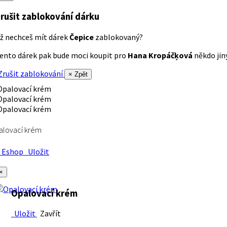
rušit zablokování dárku
ž nechceš mít dárek
Čepice
zablokovaný?
ento dárek pak bude moci koupit pro
Hana Kropáčķová
někdo jiný
rušit zablokování
× Zpět
alovací krém
Eshop
Uložit
×
Opalovací krém
Uložit
Zavřít