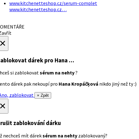
www.kitchenetteshop.cz/serum-complet
www.kitchenetteshop.cz…
OMENTÁŘE
avřít
×
ablokovat dárek
pro Hana …
hceš si zablokovat
sérum na nehty
?
ento dárek pak nekoupí pro
Hana Kropáčķová
nikdo jiný než ty :)
no, zablokovat
× Zpět
×
rušit zablokování dárku
ž nechceš mít dárek
sérum na nehty
zablokovaný?