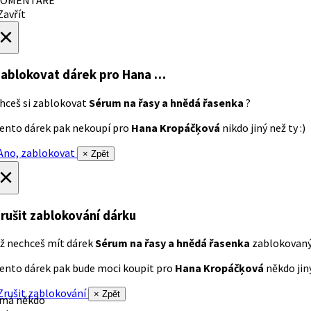
avřít
×
ablokovat dárek
pro Hana …
hceš si zablokovat
Sérum na řasy a hnědá řasenka
?
ento dárek pak nekoupí pro
Hana Kropáčķová
nikdo jiný než ty :)
no, zablokovat
× Zpět
×
rušit zablokování dárku
ž nechceš mít dárek
Sérum na řasy a hnědá řasenka
zablokovan
ento dárek pak bude moci koupit pro
Hana Kropáčķová
někdo jiný
rušit zablokování
× Zpět
 má někdo