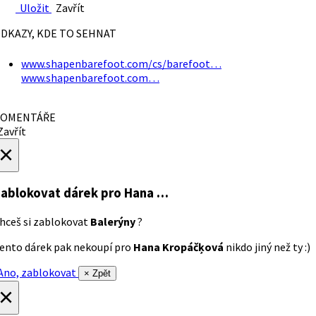
Uložit
Zavřít
DKAZY, KDE TO SEHNAT
www.shapenbarefoot.com/cs/barefoot…
www.shapenbarefoot.com…
OMENTÁŘE
avřít
×
ablokovat dárek
pro Hana …
hceš si zablokovat
Balerýny
?
ento dárek pak nekoupí pro
Hana Kropáčķová
nikdo jiný než ty :)
no, zablokovat
× Zpět
×