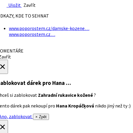
Uložit
Zavřít
DKAZY, KDE TO SEHNAT
www.poporostem.cz/damske-kozene…
www.poporostem.cz…
OMENTÁŘE
avřít
×
ablokovat dárek
pro Hana …
hceš si zablokovat
Zahradní rukavice kožené
?
ento dárek pak nekoupí pro
Hana Kropáčķová
nikdo jiný než ty :)
no, zablokovat
× Zpět
×