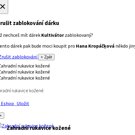
×
rušit zablokování dárku
ž nechceš mít dárek
Kultivátor
zablokovaný?
ento dárek pak bude moci koupit pro
Hana Kropáčķová
někdo jiný
rušit zablokování
× Zpět
radní rukavice kožené
Eshop
Uložit
×
Zahradní rukavice kožené