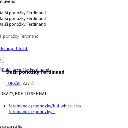
mluveno
ší ponožky Ferdinand
Eshop
Uložit
×
Další ponožky Ferdinand
Uložit
Zavřít
DKAZY, KDE TO SEHNAT
ferdinand.cz/ponozky/luji-white-trio
ferdinand.cz/ponozky…
OMENTÁŘE