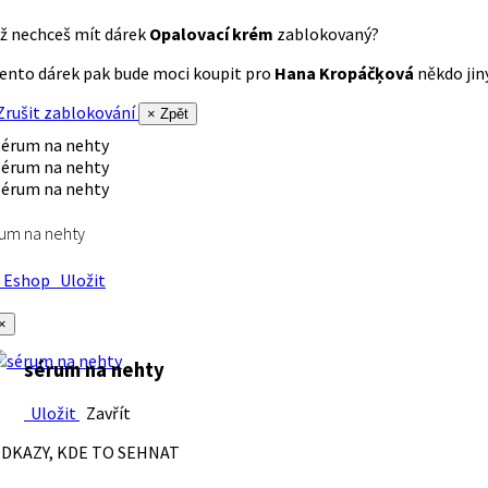
ž nechceš mít dárek
Opalovací krém
zablokovaný?
ento dárek pak bude moci koupit pro
Hana Kropáčķová
někdo jiný
rušit zablokování
× Zpět
um na nehty
Eshop
Uložit
×
sérum na nehty
Uložit
Zavřít
DKAZY, KDE TO SEHNAT