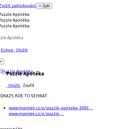
rušit zablokování
× Zpět
zle Apotéka
Eshop
Uložit
×
Puzzle Apotéka
Uložit
Zavřít
DKAZY, KDE TO SEHNAT
www.mamiee.cz/p/puzzle-apoteka-1000…
www.mamiee.cz/p/puzzle…