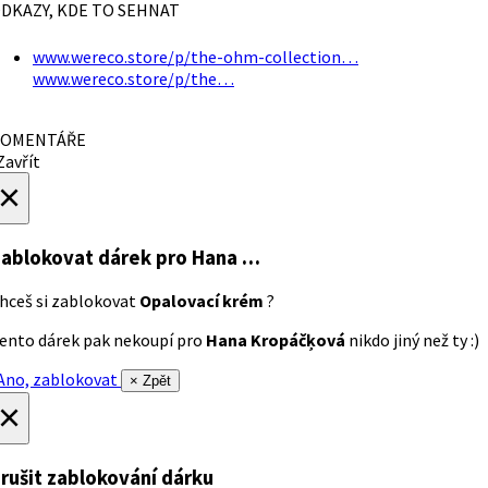
DKAZY, KDE TO SEHNAT
www.wereco.store/p/the-ohm-collection…
www.wereco.store/p/the…
OMENTÁŘE
avřít
×
ablokovat dárek
pro Hana …
hceš si zablokovat
Opalovací krém
?
ento dárek pak nekoupí pro
Hana Kropáčķová
nikdo jiný než ty :)
no, zablokovat
× Zpět
×
rušit zablokování dárku