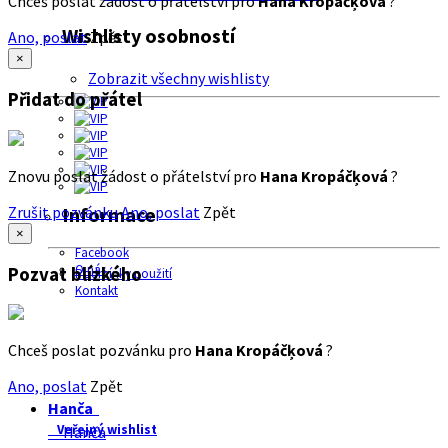
Chceš poslat žádost o přátelství pro
Hana Kropáčķová
?
Wishlisty osobností
Ano, poslat
Zpět
×
Zobrazit všechny wishlisty
Přidat do přátel
Znovu poslat žádost o přátelství pro
Hana Kropáčķová
?
Zrušit pozvánku
Ano, poslat
Zpět
Informace
×
Facebook
O nás
Pozvat blízkého
Podmínky použití
Kontakt
Chceš poslat pozvánku pro
Hana Kropáčķová
?
Ano, poslat
Zpět
Hanča
Veřejný wishlist
Hanča