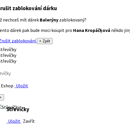
rušit zablokování dárku
ž nechceš mít dárek
Balerýny
zablokovaný?
ento dárek pak bude moci koupit pro
Hana Kropáčķová
někdo jiný
rušit zablokování
× Zpět
evíčky
Eshop
Uložit
×
Střevíčky
Uložit
Zavřít