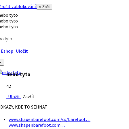
rušit zablokování
× Zpět
o tyto
Eshop
Uložit
×
nebo tyto
42
Uložit
Zavřít
DKAZY, KDE TO SEHNAT
www.shapenbarefoot.com/cs/barefoot…
www.shapenbarefoot.com…