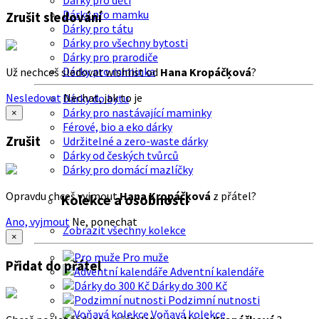
Dárky pro děti
Dárky pro mamku
Zrušit sledování
Dárky pro tátu
Dárky pro všechny bytosti
Dárky pro prarodiče
Dárky pro miminka
Už nechceš sledovat wishlist od
Hana Kropáčķová
?
Nesledovat
Nechat, jak to je
Dárky do bytu
Dárky pro nastávající maminky
×
Férové, bio a eko dárky
Zrušit
Udržitelné a zero-waste dárky
Dárky od českých tvůrců
Dárky pro domácí mazlíčky
Opravdu chceš vyjmout
Hana Kropáčķová
z přátel?
Kolekce a osobnosti
Ano, vyjmout
Ne, ponechat
Zobrazit všechny kolekce
×
Pro muže
Přidat do přátel
Adventní kalendáře
Dárky do 300 Kč
Podzimní nutnosti
Voňavá kolekce