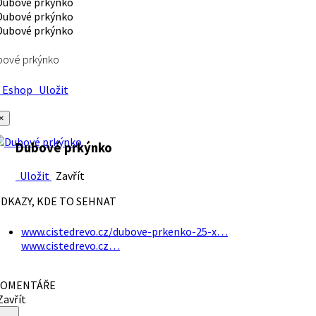
bové prkýnko
Eshop
Uložit
×
Dubové prkýnko
Uložit
Zavřít
DKAZY, KDE TO SEHNAT
www.cistedrevo.cz/dubove-prkenko-25-x…
www.cistedrevo.cz…
OMENTÁŘE
avřít