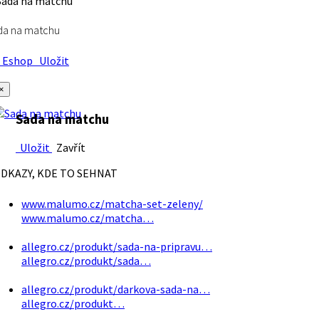
da na matchu
Eshop
Uložit
×
Sada na matchu
Uložit
Zavřít
DKAZY, KDE TO SEHNAT
www.malumo.cz/matcha-set-zeleny/
www.malumo.cz/matcha…
allegro.cz/produkt/sada-na-pripravu…
allegro.cz/produkt/sada…
allegro.cz/produkt/darkova-sada-na…
allegro.cz/produkt…