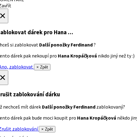
avřít
×
ablokovat dárek
pro Hana …
hceš si zablokovat
Další ponožky Ferdinand
?
ento dárek pak nekoupí pro
Hana Kropáčķová
nikdo jiný než ty :)
no, zablokovat
× Zpět
×
rušit zablokování dárku
ž nechceš mít dárek
Další ponožky Ferdinand
zablokovaný?
ento dárek pak bude moci koupit pro
Hana Kropáčķová
někdo jiný
rušit zablokování
× Zpět