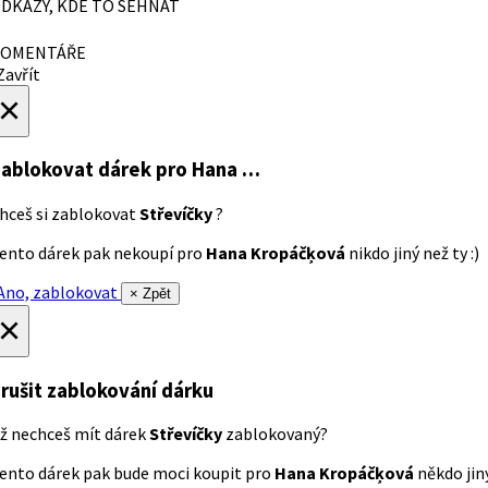
DKAZY, KDE TO SEHNAT
OMENTÁŘE
avřít
×
ablokovat dárek
pro Hana …
hceš si zablokovat
Střevíčky
?
ento dárek pak nekoupí pro
Hana Kropáčķová
nikdo jiný než ty :)
no, zablokovat
× Zpět
×
rušit zablokování dárku
ž nechceš mít dárek
Střevíčky
zablokovaný?
ento dárek pak bude moci koupit pro
Hana Kropáčķová
někdo jiný