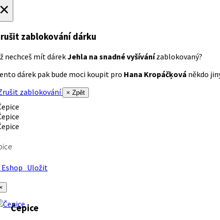
×
rušit zablokování dárku
ž nechceš mít dárek
Jehla na snadné vyšívání
zablokovaný?
ento dárek pak bude moci koupit pro
Hana Kropáčķová
někdo jiný
rušit zablokování
× Zpět
pice
Eshop
Uložit
×
Čepice