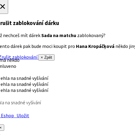
×
rušit zablokování dárku
ž nechceš mít dárek
Sada na matchu
zablokovaný?
ento dárek pak bude moci koupit pro
Hana Kropáčķová
někdo jiný
rušit zablokování
× Zpět
 má někdo
mluveno
la na snadné vyšívání
Eshop
Uložit
×