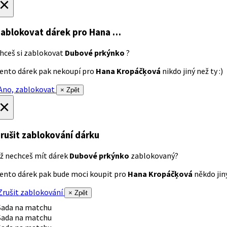
×
ablokovat dárek
pro Hana …
hceš si zablokovat
Dubové prkýnko
?
ento dárek pak nekoupí pro
Hana Kropáčķová
nikdo jiný než ty :)
no, zablokovat
× Zpět
×
rušit zablokování dárku
ž nechceš mít dárek
Dubové prkýnko
zablokovaný?
ento dárek pak bude moci koupit pro
Hana Kropáčķová
někdo jiný
rušit zablokování
× Zpět