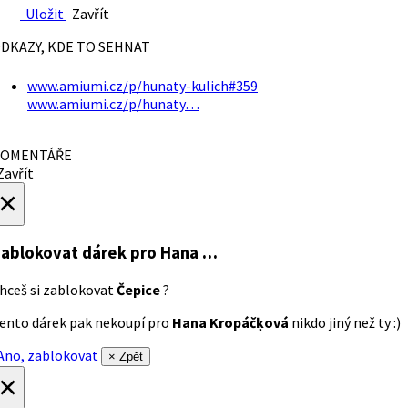
Uložit
Zavřít
DKAZY, KDE TO SEHNAT
www.amiumi.cz/p/hunaty-kulich#359
www.amiumi.cz/p/hunaty…
OMENTÁŘE
avřít
×
ablokovat dárek
pro Hana …
hceš si zablokovat
Čepice
?
ento dárek pak nekoupí pro
Hana Kropáčķová
nikdo jiný než ty :)
no, zablokovat
× Zpět
×