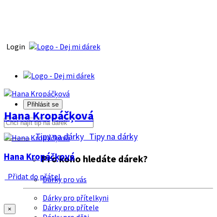
Login
Přihlásit se
Hana Kropáčķová
Tipy na dárky
Tipy na dárky
Hana Kropáčķová
Pro koho hledáte dárek?
Přidat do přátel
Dárky pro vás
Dárky pro přítelkyni
Dárky pro přítele
×