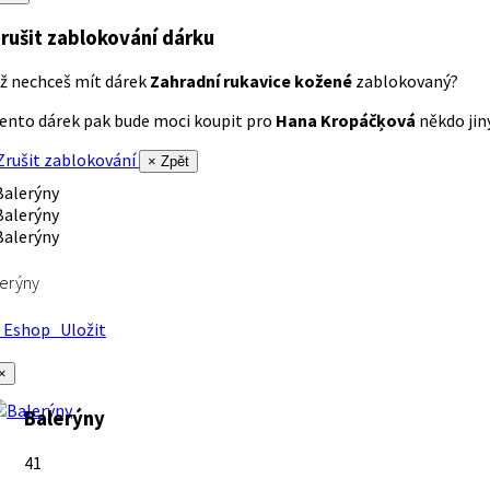
rušit zablokování dárku
ž nechceš mít dárek
Zahradní rukavice kožené
zablokovaný?
ento dárek pak bude moci koupit pro
Hana Kropáčķová
někdo jiný
rušit zablokování
× Zpět
erýny
Eshop
Uložit
×
Balerýny
41