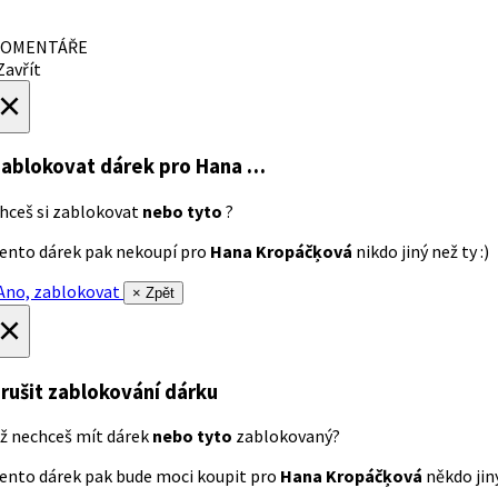
OMENTÁŘE
avřít
×
ablokovat dárek
pro Hana …
hceš si zablokovat
nebo tyto
?
ento dárek pak nekoupí pro
Hana Kropáčķová
nikdo jiný než ty :)
no, zablokovat
× Zpět
×
rušit zablokování dárku
ž nechceš mít dárek
nebo tyto
zablokovaný?
ento dárek pak bude moci koupit pro
Hana Kropáčķová
někdo jiný