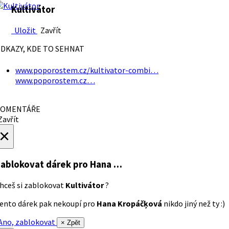
Kultivátor
Uložit
Zavřít
DKAZY, KDE TO SEHNAT
www.poporostem.cz/kultivator-combi…
www.poporostem.cz…
OMENTÁŘE
avřít
×
ablokovat dárek
pro Hana …
hceš si zablokovat
Kultivátor
?
ento dárek pak nekoupí pro
Hana Kropáčķová
nikdo jiný než ty :)
no, zablokovat
× Zpět