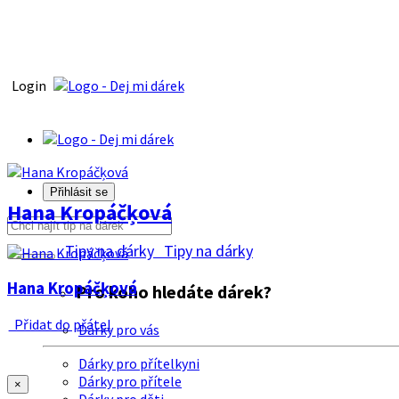
Login
Přihlásit se
Hana Kropáčķová
Tipy na dárky
Tipy na dárky
Hana Kropáčķová
Pro koho hledáte dárek?
Přidat do přátel
Dárky pro vás
Dárky pro přítelkyni
Dárky pro přítele
×