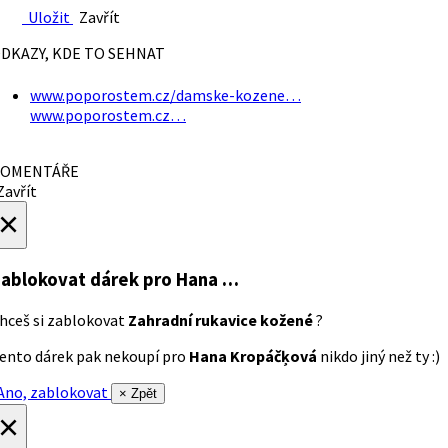
Uložit
Zavřít
DKAZY, KDE TO SEHNAT
www.poporostem.cz/damske-kozene…
www.poporostem.cz…
OMENTÁŘE
avřít
×
ablokovat dárek
pro Hana …
hceš si zablokovat
Zahradní rukavice kožené
?
ento dárek pak nekoupí pro
Hana Kropáčķová
nikdo jiný než ty :)
no, zablokovat
× Zpět
×