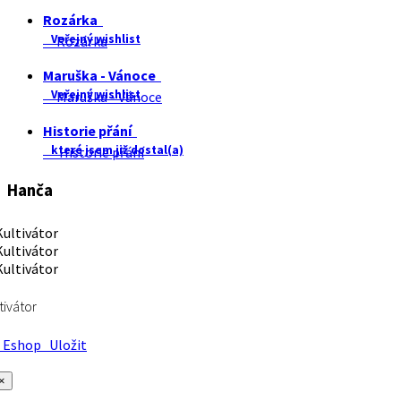
Rozárka
Veřejný wishlist
Rozárka
Maruška - Vánoce
Veřejný wishlist
Maruška - Vánoce
Historie přání
které jsem již dostal(a)
Historie přání
Hanča
tivátor
Eshop
Uložit
×