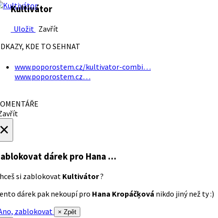
Kultivátor
Uložit
Zavřít
DKAZY, KDE TO SEHNAT
www.poporostem.cz/kultivator-combi…
www.poporostem.cz…
OMENTÁŘE
avřít
×
ablokovat dárek
pro Hana …
hceš si zablokovat
Kultivátor
?
ento dárek pak nekoupí pro
Hana Kropáčķová
nikdo jiný než ty :)
no, zablokovat
× Zpět