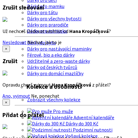
Dárky pro děti
Dárky pro mamku
Zrušit sledování
Dárky pro tátu
Dárky pro všechny bytosti
Dárky pro prarodiče
Dárky pro miminka
Už nechceš sledovat wishlist od
Hana Kropáčķová
?
Nesledovat
Nechat, jak to je
Dárky do bytu
Dárky pro nastávající maminky
×
Férové, bio a eko dárky
Zrušit
Udržitelné a zero-waste dárky
Dárky od českých tvůrců
Dárky pro domácí mazlíčky
Opravdu chceš vyjmout
Hana Kropáčķová
z přátel?
Kolekce a osobnosti
Ano, vyjmout
Ne, ponechat
Zobrazit všechny kolekce
×
Pro muže
Přidat do přátel
Adventní kalendáře
Dárky do 300 Kč
Podzimní nutnosti
Voňavá kolekce