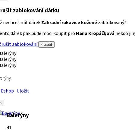
rušit zablokování dárku
ž nechceš mít dárek
Zahradní rukavice kožené
zablokovaný?
ento dárek pak bude moci koupit pro
Hana Kropáčķová
někdo jiný
rušit zablokování
× Zpět
erýny
Eshop
Uložit
×
Balerýny
41