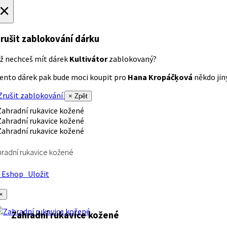
×
rušit zablokování dárku
ž nechceš mít dárek
Kultivátor
zablokovaný?
ento dárek pak bude moci koupit pro
Hana Kropáčķová
někdo jiný
rušit zablokování
× Zpět
radní rukavice kožené
Eshop
Uložit
×
Zahradní rukavice kožené