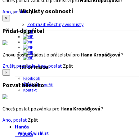
Chceš poslat žádost o přátelství pro
Hana Kropáčķová
?
Wishlisty osobností
Ano, poslat
Zpět
×
Zobrazit všechny wishlisty
Přidat do přátel
Znovu poslat žádost o přátelství pro
Hana Kropáčķová
?
Zrušit pozvánku
Ano, poslat
Zpět
Informace
×
Facebook
O nás
Pozvat blízkého
Podmínky použití
Kontakt
Chceš poslat pozvánku pro
Hana Kropáčķová
?
Ano, poslat
Zpět
Hanča
Veřejný wishlist
Hanča