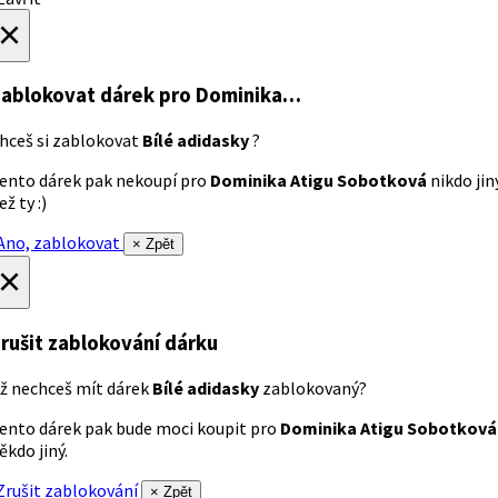
×
ablokovat dárek
pro Dominika…
hceš si zablokovat
Bílé adidasky
?
ento dárek pak nekoupí pro
Dominika Atigu Sobotková
nikdo jin
ež ty :)
no, zablokovat
× Zpět
×
rušit zablokování dárku
ž nechceš mít dárek
Bílé adidasky
zablokovaný?
ento dárek pak bude moci koupit pro
Dominika Atigu Sobotková
ěkdo jiný.
rušit zablokování
× Zpět