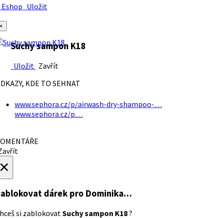
Eshop
Uložit
×
Suchy sampon K18
Uložit
Zavřít
DKAZY, KDE TO SEHNAT
www.sephora.cz/p/airwash-dry-shampoo-…
www.sephora.cz/p…
OMENTÁŘE
avřít
×
ablokovat dárek
pro Dominika…
hceš si zablokovat
Suchy sampon K18
?