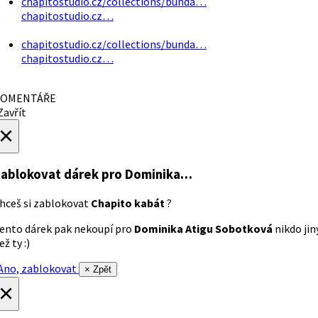
chapitostudio.cz/collections/bunda…
chapitostudio.cz…
chapitostudio.cz/collections/bunda…
chapitostudio.cz…
OMENTÁŘE
avřít
×
ablokovat dárek
pro Dominika…
hceš si zablokovat
Chapito kabát
?
ento dárek pak nekoupí pro
Dominika Atigu Sobotková
nikdo jin
ež ty :)
no, zablokovat
× Zpět
×