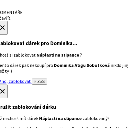
OMENTÁŘE
avřít
×
ablokovat dárek
pro Dominika…
hceš si zablokovat
Náplasti na stipance
?
ento dárek pak nekoupí pro
Dominika Atigu Sobotková
nikdo jin
ež ty :)
no, zablokovat
× Zpět
×
rušit zablokování dárku
ž nechceš mít dárek
Náplasti na stipance
zablokovaný?