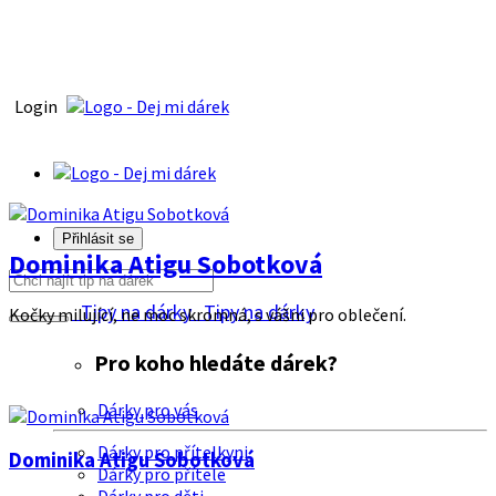
Login
Přihlásit se
Dominika Atigu Sobotková
Tipy na dárky
Tipy na dárky
Kočky milující, ne moc skromná, s vášni pro oblečení.
Pro koho hledáte dárek?
Dárky pro vás
Dárky pro přítelkyni
Dominika Atigu Sobotková
Dárky pro přítele