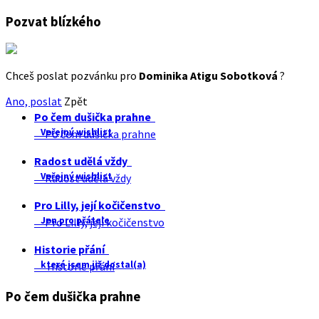
Pozvat blízkého
Chceš poslat pozvánku pro
Dominika Atigu Sobotková
?
Ano, poslat
Zpět
Po čem dušička prahne
Veřejný wishlist
Po čem dušička prahne
Radost udělá vždy
Veřejný wishlist
Radost udělá vždy
Pro Lilly, její kočičenstvo
Jen pro přátele
Pro Lilly, její kočičenstvo
Historie přání
které jsem již dostal(a)
Historie přání
Po čem dušička prahne