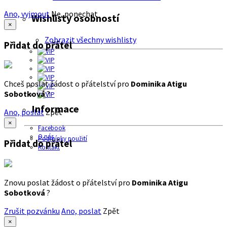
Ano, vyjmout
Ne, ponechat
Wishlisty osobností
×
Zobrazit všechny wishlisty
Přidat do přátel
Chceš poslat žádost o přátelství pro
Dominika Atigu
Sobotková
?
Informace
Ano, poslat
Zpět
×
Facebook
O nás
Podmínky použití
Přidat do přátel
Kontakt
Znovu poslat žádost o přátelství pro
Dominika Atigu
Sobotková
?
Zrušit pozvánku
Ano, poslat
Zpět
×