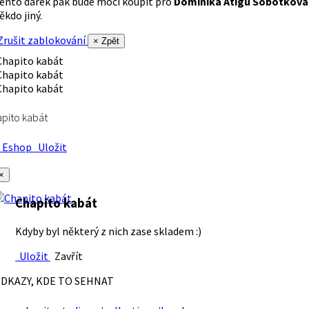
ento dárek pak bude moci koupit pro
Dominika Atigu Sobotková
ěkdo jiný.
rušit zablokování
× Zpět
pito kabát
Eshop
Uložit
×
Chapito kabát
Kdyby byl některý z nich zase skladem :)
Uložit
Zavřít
DKAZY, KDE TO SEHNAT