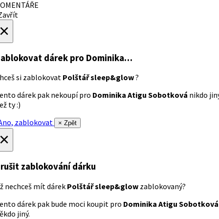
OMENTÁŘE
avřít
×
ablokovat dárek
pro Dominika…
hceš si zablokovat
Polštář sleep&glow
?
ento dárek pak nekoupí pro
Dominika Atigu Sobotková
nikdo jin
ež ty :)
no, zablokovat
× Zpět
×
rušit zablokování dárku
ž nechceš mít dárek
Polštář sleep&glow
zablokovaný?
ento dárek pak bude moci koupit pro
Dominika Atigu Sobotková
ěkdo jiný.