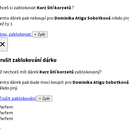
hceš si zablokovat
Kurz šití korzetů
?
ento dárek pak nekoupí pro
Dominika Atigu Sobotková
nikdo jin
ež ty :)
no, zablokovat
× Zpět
×
rušit zablokování dárku
ž nechceš mít dárek
Kurz šití korzetů
zablokovaný?
ento dárek pak bude moci koupit pro
Dominika Atigu Sobotková
ěkdo jiný.
rušit zablokování
× Zpět