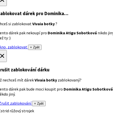
ablokovat dárek
pro Dominika…
hceš si zablokovat
Vivaia botky
?
ento dárek pak nekoupí pro
Dominika Atigu Sobotková
nikdo jin
ež ty :)
no, zablokovat
× Zpět
×
rušit zablokování dárku
ž nechceš mít dárek
Vivaia botky
zablokovaný?
ento dárek pak bude moci koupit pro
Dominika Atigu Sobotková
ěkdo jiný.
rušit zablokování
× Zpět