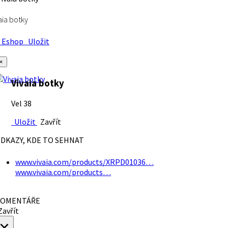
aia botky
Eshop
Uložit
×
Vivaia botky
Vel 38
Uložit
Zavřít
DKAZY, KDE TO SEHNAT
www.vivaia.com/products/XRPD01036…
www.vivaia.com/products…
OMENTÁŘE
avřít
×