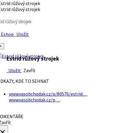
rid růžový strojek
Eshop
Uložit
×
Estrid růžový strojek
Uložit
Zavřít
DKAZY, KDE TO SEHNAT
www.vasobchodak.cz/p/80576/estrid…
www.vasobchodak.cz/p…
OMENTÁŘE
avřít
×