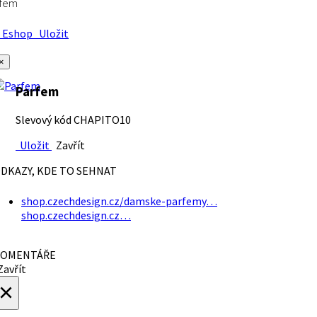
rfem
Eshop
Uložit
×
Parfem
Slevový kód CHAPITO10
Uložit
Zavřít
DKAZY, KDE TO SEHNAT
shop.czechdesign.cz/damske-parfemy…
shop.czechdesign.cz…
OMENTÁŘE
avřít
×