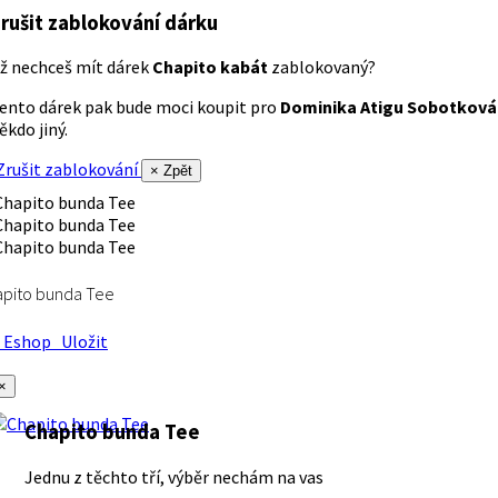
rušit zablokování dárku
ž nechceš mít dárek
Chapito kabát
zablokovaný?
ento dárek pak bude moci koupit pro
Dominika Atigu Sobotková
ěkdo jiný.
rušit zablokování
× Zpět
apito bunda Tee
Eshop
Uložit
×
Chapito bunda Tee
Jednu z těchto tří, výběr nechám na vas