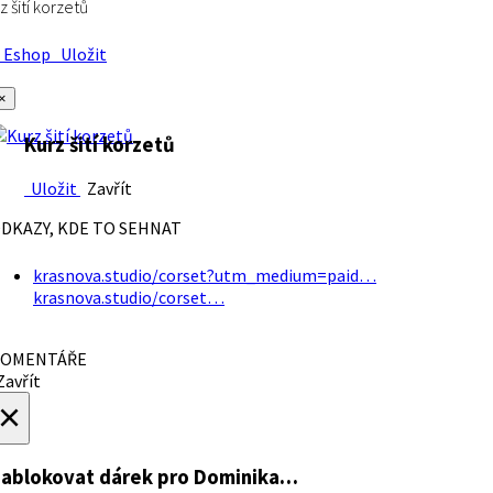
z šití korzetů
Eshop
Uložit
×
Kurz šití korzetů
Uložit
Zavřít
DKAZY, KDE TO SEHNAT
krasnova.studio/corset?utm_medium=paid…
krasnova.studio/corset…
OMENTÁŘE
avřít
×
ablokovat dárek
pro Dominika…