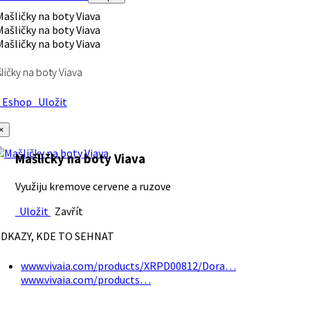
ličky na boty Viava
Eshop
Uložit
×
Mašličky na boty Viava
Využiju kremove cervene a ruzove
Uložit
Zavřít
DKAZY, KDE TO SEHNAT
www.vivaia.com/products/XRPD00812/Dora…
www.vivaia.com/products…