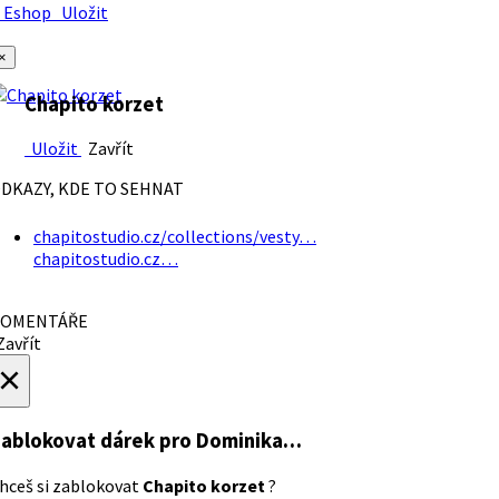
Eshop
Uložit
×
Chapito korzet
Uložit
Zavřít
DKAZY, KDE TO SEHNAT
chapitostudio.cz/collections/vesty…
chapitostudio.cz…
OMENTÁŘE
avřít
×
ablokovat dárek
pro Dominika…
hceš si zablokovat
Chapito korzet
?