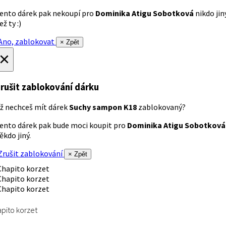
ento dárek pak nekoupí pro
Dominika Atigu Sobotková
nikdo jin
ež ty :)
no, zablokovat
× Zpět
×
rušit zablokování dárku
ž nechceš mít dárek
Suchy sampon K18
zablokovaný?
ento dárek pak bude moci koupit pro
Dominika Atigu Sobotková
ěkdo jiný.
rušit zablokování
× Zpět
pito korzet