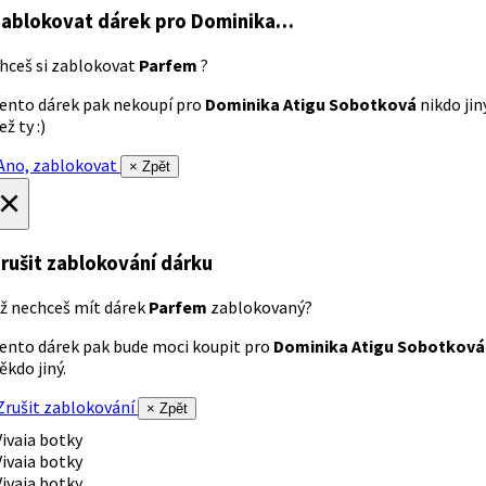
ablokovat dárek
pro Dominika…
hceš si zablokovat
Parfem
?
ento dárek pak nekoupí pro
Dominika Atigu Sobotková
nikdo jin
ež ty :)
no, zablokovat
× Zpět
×
rušit zablokování dárku
ž nechceš mít dárek
Parfem
zablokovaný?
ento dárek pak bude moci koupit pro
Dominika Atigu Sobotková
ěkdo jiný.
rušit zablokování
× Zpět