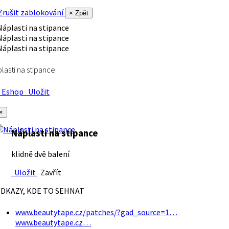
rušit zablokování
× Zpět
lasti na stipance
Eshop
Uložit
×
Náplasti na stipance
klidně dvě balení
Uložit
Zavřít
DKAZY, KDE TO SEHNAT
www.beautytape.cz/patches/?gad_source=1…
www.beautytape.cz…