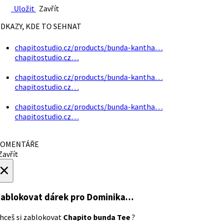
Uložit
Zavřít
DKAZY, KDE TO SEHNAT
chapitostudio.cz/products/bunda-kantha…
chapitostudio.cz…
chapitostudio.cz/products/bunda-kantha…
chapitostudio.cz…
chapitostudio.cz/products/bunda-kantha…
chapitostudio.cz…
OMENTÁŘE
avřít
×
ablokovat dárek
pro Dominika…
hceš si zablokovat
Chapito bunda Tee
?