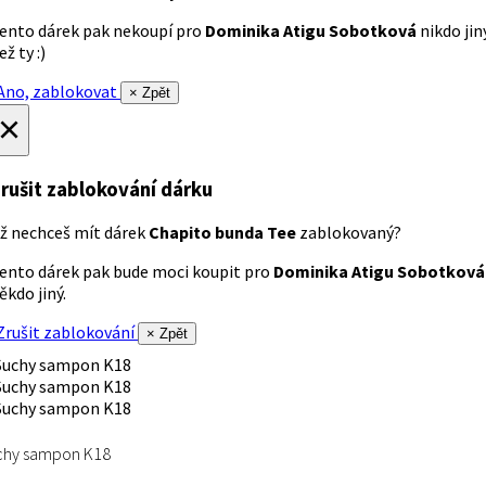
ento dárek pak nekoupí pro
Dominika Atigu Sobotková
nikdo jin
ež ty :)
no, zablokovat
× Zpět
×
rušit zablokování dárku
ž nechceš mít dárek
Chapito bunda Tee
zablokovaný?
ento dárek pak bude moci koupit pro
Dominika Atigu Sobotková
ěkdo jiný.
rušit zablokování
× Zpět
chy sampon K18