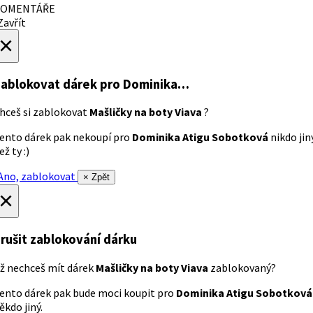
OMENTÁŘE
avřít
×
ablokovat dárek
pro Dominika…
hceš si zablokovat
Mašličky na boty Viava
?
ento dárek pak nekoupí pro
Dominika Atigu Sobotková
nikdo jin
ež ty :)
no, zablokovat
× Zpět
×
rušit zablokování dárku
ž nechceš mít dárek
Mašličky na boty Viava
zablokovaný?
ento dárek pak bude moci koupit pro
Dominika Atigu Sobotková
ěkdo jiný.