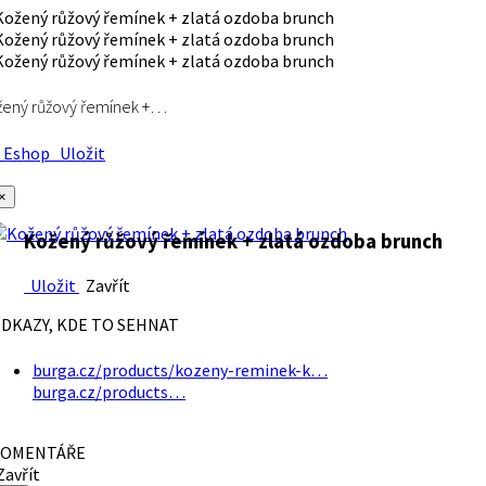
ený růžový řemínek +…
Eshop
Uložit
×
Kožený růžový řemínek + zlatá ozdoba brunch
Uložit
Zavřít
DKAZY, KDE TO SEHNAT
burga.cz/products/kozeny-reminek-k…
burga.cz/products…
OMENTÁŘE
avřít