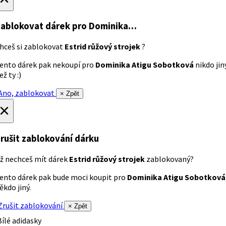
ablokovat dárek
pro Dominika…
hceš si zablokovat
Estrid růžový strojek
?
ento dárek pak nekoupí pro
Dominika Atigu Sobotková
nikdo jin
ež ty :)
no, zablokovat
× Zpět
×
rušit zablokování dárku
ž nechceš mít dárek
Estrid růžový strojek
zablokovaný?
ento dárek pak bude moci koupit pro
Dominika Atigu Sobotková
ěkdo jiný.
rušit zablokování
× Zpět