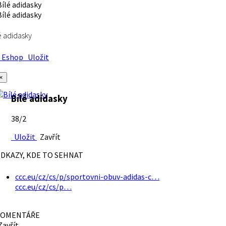
é adidasky
Eshop
Uložit
×
Bílé adidasky
38/2
Uložit
Zavřít
DKAZY, KDE TO SEHNAT
ccc.eu/cz/cs/p/sportovni-obuv-adidas-c…
ccc.eu/cz/cs/p…
OMENTÁŘE
avřít