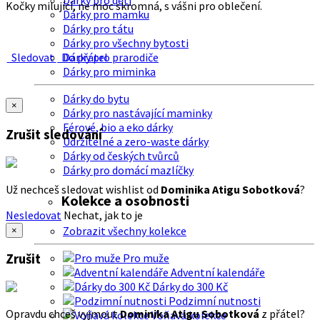
Dárky pro děti
Kočky milující, ne moc skromná, s vášni pro oblečení.
Dárky pro mamku
Dárky pro tátu
Dárky pro všechny bytosti
Sledovat
Do přátel
Dárky pro prarodiče
Dárky pro miminka
Dárky do bytu
×
Dárky pro nastávající maminky
Férové, bio a eko dárky
Zrušit sledování
Udržitelné a zero-waste dárky
Dárky od českých tvůrců
Dárky pro domácí mazlíčky
Už nechceš sledovat wishlist od
Dominika Atigu Sobotková
?
Kolekce a osobnosti
Nesledovat
Nechat, jak to je
Zobrazit všechny kolekce
×
Zrušit
Pro muže
Adventní kalendáře
Dárky do 300 Kč
Podzimní nutnosti
Opravdu chceš vyjmout
Dominika Atigu Sobotková
z přátel?
Voňavá kolekce