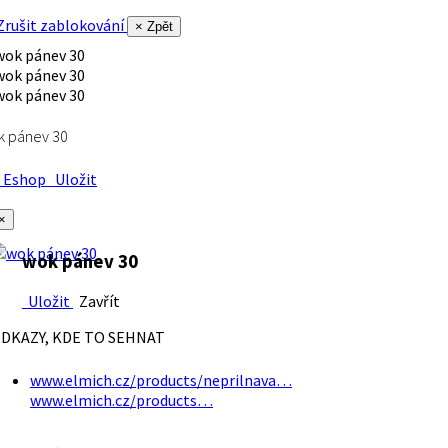
rušit zablokování
× Zpět
k pánev 30
Eshop
Uložit
×
wok pánev 30
Uložit
Zavřít
DKAZY, KDE TO SEHNAT
www.elmich.cz/products/neprilnava…
www.elmich.cz/products…