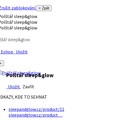
rušit zablokování
× Zpět
štář sleep&glow
Eshop
Uložit
×
Polštář sleep&glow
Uložit
Zavřít
DKAZY, KDE TO SEHNAT
sleepandglow.cz/product/11
sleepandglow.cz/product…