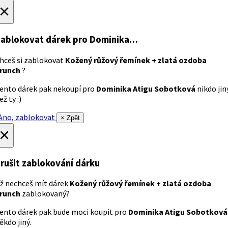
×
ablokovat dárek
pro Dominika…
hceš si zablokovat
Kožený růžový řemínek + zlatá ozdoba
runch
?
ento dárek pak nekoupí pro
Dominika Atigu Sobotková
nikdo jin
ež ty :)
no, zablokovat
× Zpět
×
rušit zablokování dárku
ž nechceš mít dárek
Kožený růžový řemínek + zlatá ozdoba
runch
zablokovaný?
ento dárek pak bude moci koupit pro
Dominika Atigu Sobotková
ěkdo jiný.