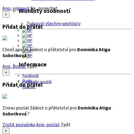
Ano, vyjmout
Ne, ponechat
Wishlisty osobností
×
Zobrazit všechny wishlisty
Přidat do přátel
Chceš poslat žádost o přátelství pro
Dominika Atigu
Sobotková
?
Informace
Ano, poslat
Zpět
×
Facebook
O nás
Podmínky použití
Přidat do přátel
Kontakt
Znovu poslat žádost o přátelství pro
Dominika Atigu
Sobotková
?
Zrušit pozvánku
Ano, poslat
Zpět
×