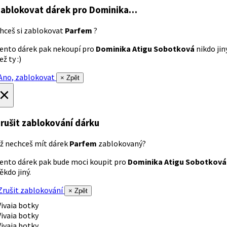
ablokovat dárek
pro Dominika…
hceš si zablokovat
Parfem
?
ento dárek pak nekoupí pro
Dominika Atigu Sobotková
nikdo jin
ež ty :)
no, zablokovat
× Zpět
×
rušit zablokování dárku
ž nechceš mít dárek
Parfem
zablokovaný?
ento dárek pak bude moci koupit pro
Dominika Atigu Sobotková
ěkdo jiný.
rušit zablokování
× Zpět