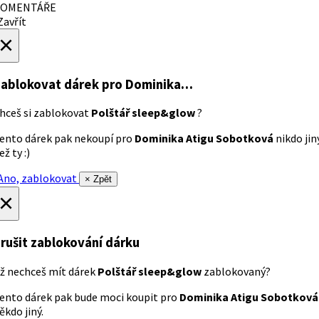
OMENTÁŘE
avřít
×
ablokovat dárek
pro Dominika…
hceš si zablokovat
Polštář sleep&glow
?
ento dárek pak nekoupí pro
Dominika Atigu Sobotková
nikdo jin
ež ty :)
no, zablokovat
× Zpět
×
rušit zablokování dárku
ž nechceš mít dárek
Polštář sleep&glow
zablokovaný?
ento dárek pak bude moci koupit pro
Dominika Atigu Sobotková
ěkdo jiný.