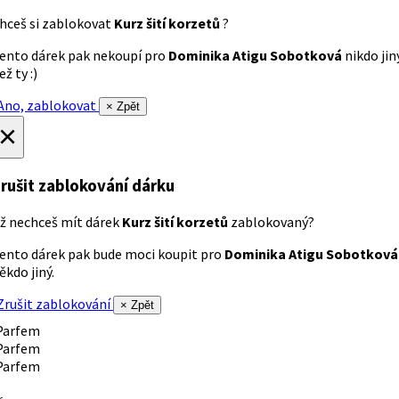
hceš si zablokovat
Kurz šití korzetů
?
ento dárek pak nekoupí pro
Dominika Atigu Sobotková
nikdo jin
ež ty :)
no, zablokovat
× Zpět
×
rušit zablokování dárku
ž nechceš mít dárek
Kurz šití korzetů
zablokovaný?
ento dárek pak bude moci koupit pro
Dominika Atigu Sobotková
ěkdo jiný.
rušit zablokování
× Zpět