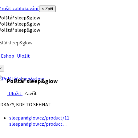
rušit zablokování
× Zpět
štář sleep&glow
Eshop
Uložit
×
Polštář sleep&glow
Uložit
Zavřít
DKAZY, KDE TO SEHNAT
sleepandglow.cz/product/11
sleepandglow.cz/product…