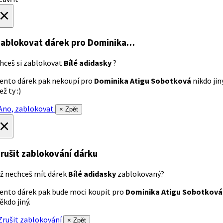
×
ablokovat dárek
pro Dominika…
hceš si zablokovat
Bílé adidasky
?
ento dárek pak nekoupí pro
Dominika Atigu Sobotková
nikdo jin
ež ty :)
no, zablokovat
× Zpět
×
rušit zablokování dárku
ž nechceš mít dárek
Bílé adidasky
zablokovaný?
ento dárek pak bude moci koupit pro
Dominika Atigu Sobotková
ěkdo jiný.
rušit zablokování
× Zpět