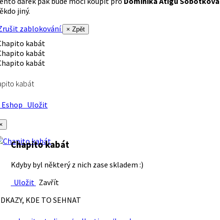
ento dárek pak bude moci koupit pro
Dominika Atigu Sobotková
ěkdo jiný.
rušit zablokování
× Zpět
pito kabát
Eshop
Uložit
×
Chapito kabát
Kdyby byl některý z nich zase skladem :)
Uložit
Zavřít
DKAZY, KDE TO SEHNAT