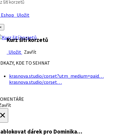
z šití korzetů
Eshop
Uložit
×
Kurz šití korzetů
Uložit
Zavřít
DKAZY, KDE TO SEHNAT
krasnova.studio/corset?utm_medium=paid…
krasnova.studio/corset…
OMENTÁŘE
avřít
×
ablokovat dárek
pro Dominika…