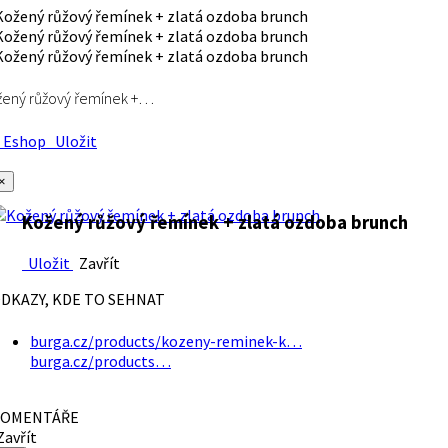
ený růžový řemínek +…
Eshop
Uložit
×
Kožený růžový řemínek + zlatá ozdoba brunch
Uložit
Zavřít
DKAZY, KDE TO SEHNAT
burga.cz/products/kozeny-reminek-k…
burga.cz/products…
OMENTÁŘE
avřít