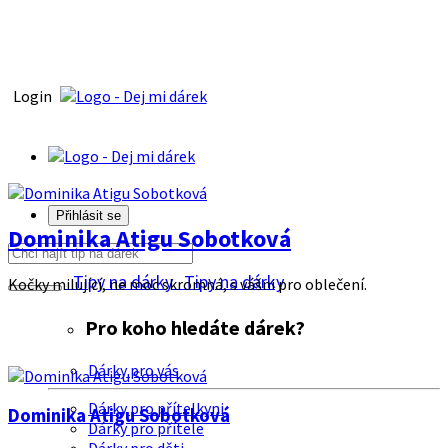
Login
Přihlásit se
Dominika Atigu Sobotková
Tipy na dárky
Tipy na dárky
Kočky milující, ne moc skromná, s vášni pro oblečení.
Pro koho hledáte dárek?
Dárky pro vás
Dárky pro přítelkyni
Dominika Atigu Sobotková
Dárky pro přítele