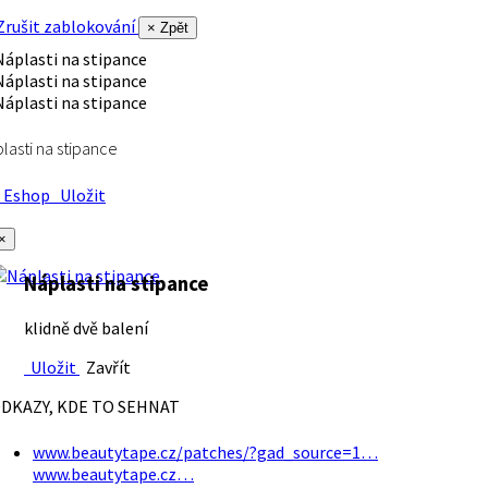
rušit zablokování
× Zpět
lasti na stipance
Eshop
Uložit
×
Náplasti na stipance
klidně dvě balení
Uložit
Zavřít
DKAZY, KDE TO SEHNAT
www.beautytape.cz/patches/?gad_source=1…
www.beautytape.cz…