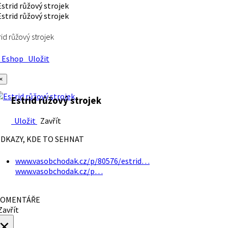
rid růžový strojek
Eshop
Uložit
×
Estrid růžový strojek
Uložit
Zavřít
DKAZY, KDE TO SEHNAT
www.vasobchodak.cz/p/80576/estrid…
www.vasobchodak.cz/p…
OMENTÁŘE
avřít
×