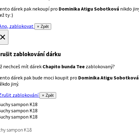
ento dárek pak nekoupí pro
Dominika Atigu Sobotková
nikdo jin
ež ty :)
no, zablokovat
× Zpět
×
rušit zablokování dárku
ž nechceš mít dárek
Chapito bunda Tee
zablokovaný?
ento dárek pak bude moci koupit pro
Dominika Atigu Sobotková
ěkdo jiný.
rušit zablokování
× Zpět
chy sampon K18