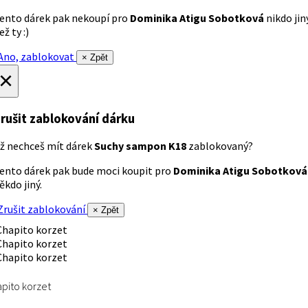
ento dárek pak nekoupí pro
Dominika Atigu Sobotková
nikdo jin
ež ty :)
no, zablokovat
× Zpět
×
rušit zablokování dárku
ž nechceš mít dárek
Suchy sampon K18
zablokovaný?
ento dárek pak bude moci koupit pro
Dominika Atigu Sobotková
ěkdo jiný.
rušit zablokování
× Zpět
pito korzet