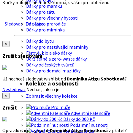
Dárky pro děti
Kočky milující, ne moc skromná, s vášni pro oblečení.
Dárky pro mamku
Dárky pro tátu
Dárky pro všechny bytosti
Sledovat
Do přátel
Dárky pro prarodiče
Dárky pro miminka
Dárky do bytu
×
Dárky pro nastávající maminky
Férové, bio a eko dárky
Zrušit sledování
Udržitelné a zero-waste dárky
Dárky od českých tvůrců
Dárky pro domácí mazlíčky
Už nechceš sledovat wishlist od
Dominika Atigu Sobotková
?
Kolekce a osobnosti
Nesledovat
Nechat, jak to je
Zobrazit všechny kolekce
×
Zrušit
Pro muže
Adventní kalendáře
Dárky do 300 Kč
Podzimní nutnosti
Opravdu chceš vyjmout
Dominika Atigu Sobotková
z přátel?
Voňavá kolekce