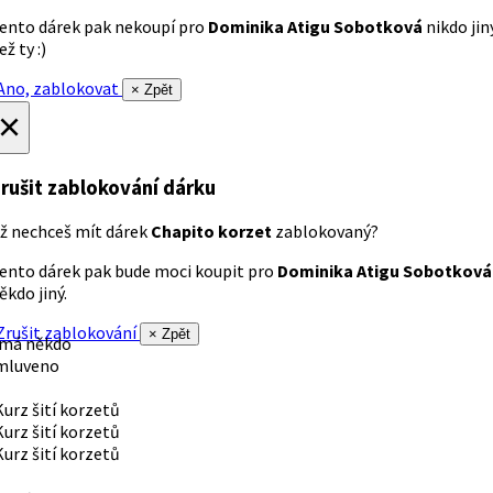
ento dárek pak nekoupí pro
Dominika Atigu Sobotková
nikdo jin
ež ty :)
no, zablokovat
× Zpět
×
rušit zablokování dárku
ž nechceš mít dárek
Chapito korzet
zablokovaný?
ento dárek pak bude moci koupit pro
Dominika Atigu Sobotková
ěkdo jiný.
rušit zablokování
× Zpět
 má někdo
mluveno