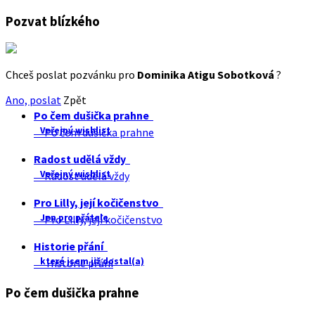
Pozvat blízkého
Chceš poslat pozvánku pro
Dominika Atigu Sobotková
?
Ano, poslat
Zpět
Po čem dušička prahne
Veřejný wishlist
Po čem dušička prahne
Radost udělá vždy
Veřejný wishlist
Radost udělá vždy
Pro Lilly, její kočičenstvo
Jen pro přátele
Pro Lilly, její kočičenstvo
Historie přání
které jsem již dostal(a)
Historie přání
Po čem dušička prahne