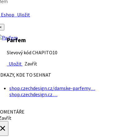
rfem
Eshop
Uložit
×
Parfem
Slevový kód CHAPITO10
Uložit
Zavřít
DKAZY, KDE TO SEHNAT
shop.czechdesign.cz/damske-parfemy…
shop.czechdesign.cz…
OMENTÁŘE
avřít
×