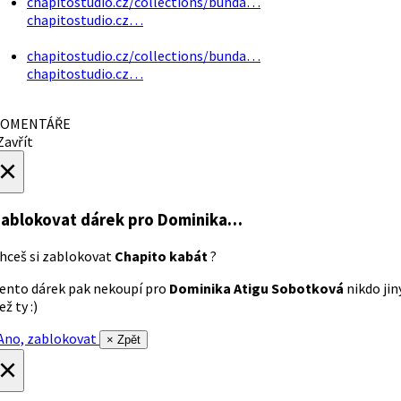
chapitostudio.cz/collections/bunda…
chapitostudio.cz…
chapitostudio.cz/collections/bunda…
chapitostudio.cz…
OMENTÁŘE
avřít
×
ablokovat dárek
pro Dominika…
hceš si zablokovat
Chapito kabát
?
ento dárek pak nekoupí pro
Dominika Atigu Sobotková
nikdo jin
ež ty :)
no, zablokovat
× Zpět
×