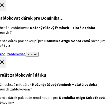
×
ablokovat dárek
pro Dominika…
hceš si zablokovat
Kožený růžový řemínek + zlatá ozdoba
runch
?
ento dárek pak nekoupí pro
Dominika Atigu Sobotková
nikdo jin
ež ty :)
no, zablokovat
× Zpět
×
rušit zablokování dárku
ž nechceš mít dárek
Kožený růžový řemínek + zlatá ozdoba
runch
zablokovaný?
ento dárek pak bude moci koupit pro
Dominika Atigu Sobotková
ěkdo jiný.