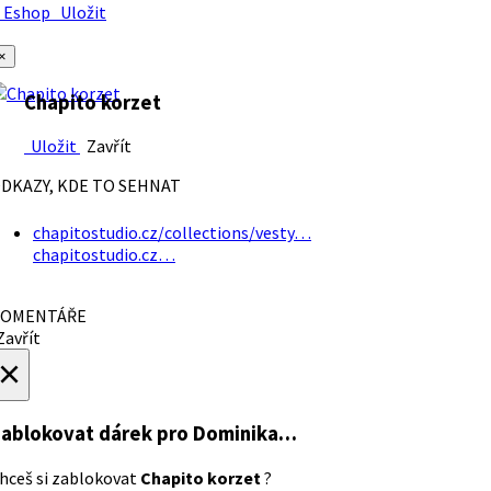
Eshop
Uložit
×
Chapito korzet
Uložit
Zavřít
DKAZY, KDE TO SEHNAT
chapitostudio.cz/collections/vesty…
chapitostudio.cz…
OMENTÁŘE
avřít
×
ablokovat dárek
pro Dominika…
hceš si zablokovat
Chapito korzet
?