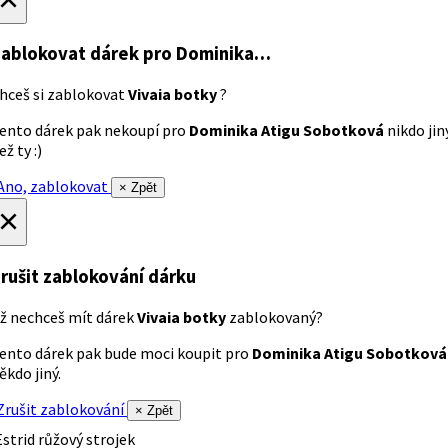
ablokovat dárek
pro Dominika…
hceš si zablokovat
Vivaia botky
?
ento dárek pak nekoupí pro
Dominika Atigu Sobotková
nikdo jin
ež ty :)
no, zablokovat
× Zpět
×
rušit zablokování dárku
ž nechceš mít dárek
Vivaia botky
zablokovaný?
ento dárek pak bude moci koupit pro
Dominika Atigu Sobotková
ěkdo jiný.
rušit zablokování
× Zpět