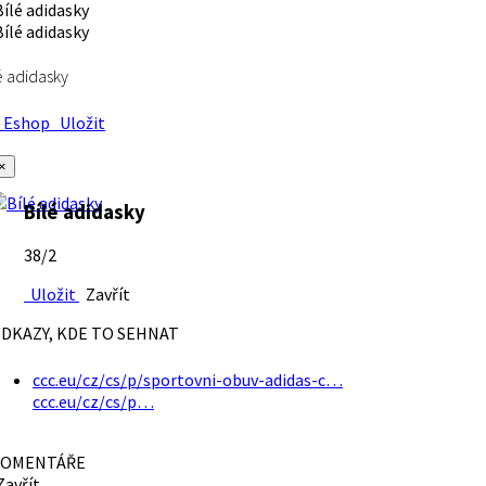
é adidasky
Eshop
Uložit
×
Bílé adidasky
38/2
Uložit
Zavřít
DKAZY, KDE TO SEHNAT
ccc.eu/cz/cs/p/sportovni-obuv-adidas-c…
ccc.eu/cz/cs/p…
OMENTÁŘE
avřít