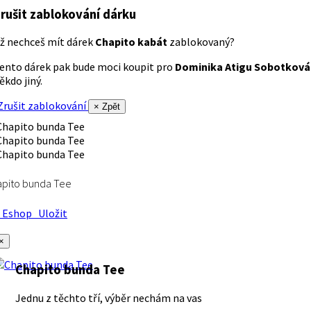
rušit zablokování dárku
ž nechceš mít dárek
Chapito kabát
zablokovaný?
ento dárek pak bude moci koupit pro
Dominika Atigu Sobotková
ěkdo jiný.
rušit zablokování
× Zpět
apito bunda Tee
Eshop
Uložit
×
Chapito bunda Tee
Jednu z těchto tří, výběr nechám na vas