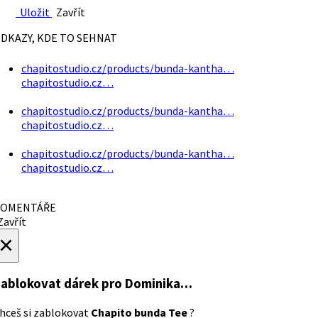
Uložit
Zavřít
DKAZY, KDE TO SEHNAT
chapitostudio.cz/products/bunda-kantha…
chapitostudio.cz…
chapitostudio.cz/products/bunda-kantha…
chapitostudio.cz…
chapitostudio.cz/products/bunda-kantha…
chapitostudio.cz…
OMENTÁŘE
avřít
×
ablokovat dárek
pro Dominika…
hceš si zablokovat
Chapito bunda Tee
?