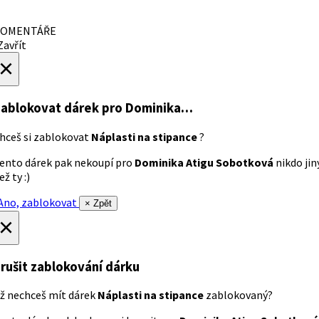
OMENTÁŘE
avřít
×
ablokovat dárek
pro Dominika…
hceš si zablokovat
Náplasti na stipance
?
ento dárek pak nekoupí pro
Dominika Atigu Sobotková
nikdo jin
ež ty :)
no, zablokovat
× Zpět
×
rušit zablokování dárku
ž nechceš mít dárek
Náplasti na stipance
zablokovaný?