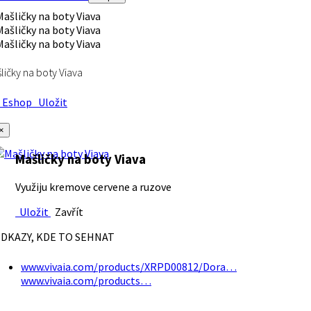
ličky na boty Viava
Eshop
Uložit
×
Mašličky na boty Viava
Využiju kremove cervene a ruzove
Uložit
Zavřít
DKAZY, KDE TO SEHNAT
www.vivaia.com/products/XRPD00812/Dora…
www.vivaia.com/products…