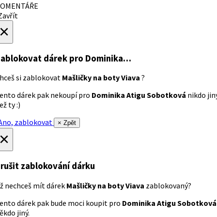
OMENTÁŘE
avřít
×
ablokovat dárek
pro Dominika…
hceš si zablokovat
Mašličky na boty Viava
?
ento dárek pak nekoupí pro
Dominika Atigu Sobotková
nikdo jin
ež ty :)
no, zablokovat
× Zpět
×
rušit zablokování dárku
ž nechceš mít dárek
Mašličky na boty Viava
zablokovaný?
ento dárek pak bude moci koupit pro
Dominika Atigu Sobotková
ěkdo jiný.