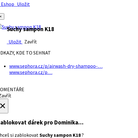
Eshop
Uložit
×
Suchy sampon K18
Uložit
Zavřít
DKAZY, KDE TO SEHNAT
www.sephora.cz/p/airwash-dry-shampoo-…
www.sephora.cz/p…
OMENTÁŘE
avřít
×
ablokovat dárek
pro Dominika…
hceš si zablokovat
Suchy sampon K18
?