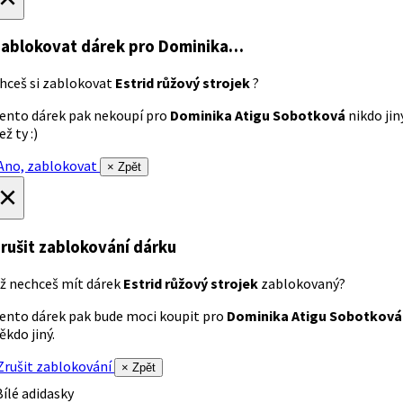
ablokovat dárek
pro Dominika…
hceš si zablokovat
Estrid růžový strojek
?
ento dárek pak nekoupí pro
Dominika Atigu Sobotková
nikdo jin
ež ty :)
no, zablokovat
× Zpět
×
rušit zablokování dárku
ž nechceš mít dárek
Estrid růžový strojek
zablokovaný?
ento dárek pak bude moci koupit pro
Dominika Atigu Sobotková
ěkdo jiný.
rušit zablokování
× Zpět