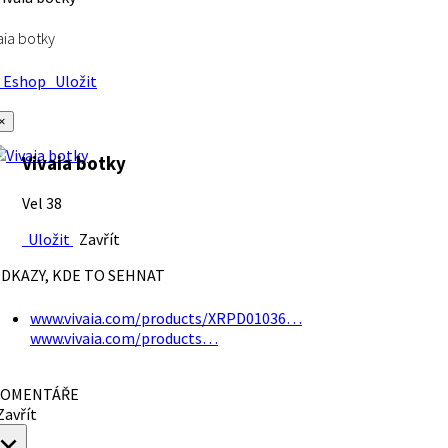
aia botky
Eshop
Uložit
×
Vivaia botky
Vel 38
Uložit
Zavřít
DKAZY, KDE TO SEHNAT
www.vivaia.com/products/XRPD01036…
www.vivaia.com/products…
OMENTÁŘE
avřít
×