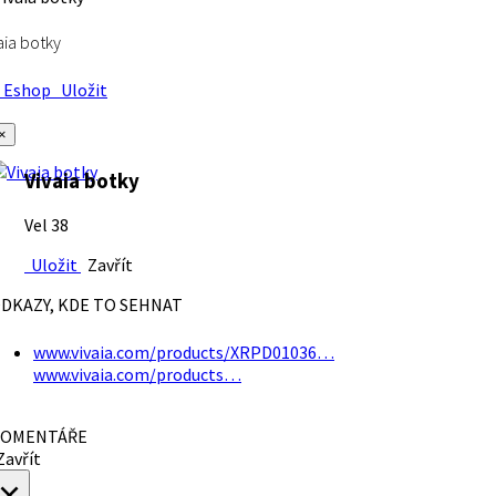
aia botky
Eshop
Uložit
×
Vivaia botky
Vel 38
Uložit
Zavřít
DKAZY, KDE TO SEHNAT
www.vivaia.com/products/XRPD01036…
www.vivaia.com/products…
OMENTÁŘE
avřít
×