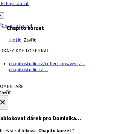
Eshop
Uložit
×
Chapito korzet
Uložit
Zavřít
DKAZY, KDE TO SEHNAT
chapitostudio.cz/collections/vesty…
chapitostudio.cz…
OMENTÁŘE
avřít
×
ablokovat dárek
pro Dominika…
hceš si zablokovat
Chapito korzet
?