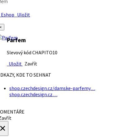
rfem
Eshop
Uložit
×
Parfem
Slevový kód CHAPITO10
Uložit
Zavřít
DKAZY, KDE TO SEHNAT
shop.czechdesign.cz/damske-parfemy…
shop.czechdesign.cz…
OMENTÁŘE
avřít
×