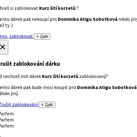
hceš si zablokovat
Kurz šití korzetů
?
ento dárek pak nekoupí pro
Dominika Atigu Sobotková
nikdo jin
ež ty :)
no, zablokovat
× Zpět
×
rušit zablokování dárku
ž nechceš mít dárek
Kurz šití korzetů
zablokovaný?
ento dárek pak bude moci koupit pro
Dominika Atigu Sobotková
ěkdo jiný.
rušit zablokování
× Zpět