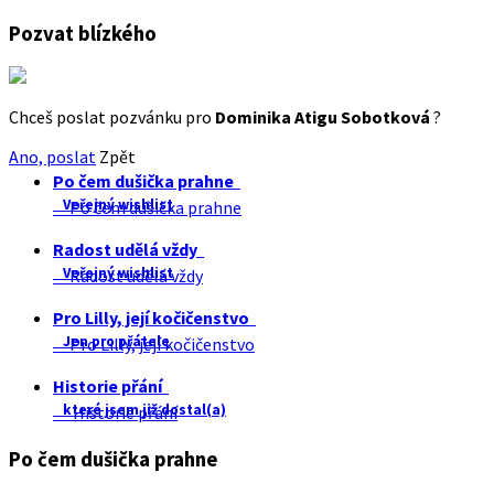
Pozvat blízkého
Chceš poslat pozvánku pro
Dominika Atigu Sobotková
?
Ano, poslat
Zpět
Po čem dušička prahne
Veřejný wishlist
Po čem dušička prahne
Radost udělá vždy
Veřejný wishlist
Radost udělá vždy
Pro Lilly, její kočičenstvo
Jen pro přátele
Pro Lilly, její kočičenstvo
Historie přání
které jsem již dostal(a)
Historie přání
Po čem dušička prahne