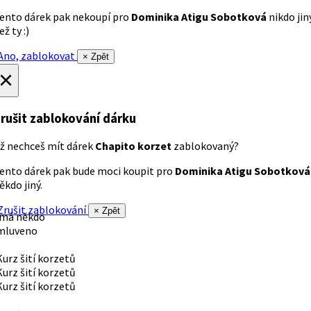
ento dárek pak nekoupí pro
Dominika Atigu Sobotková
nikdo jin
ež ty :)
no, zablokovat
× Zpět
×
rušit zablokování dárku
ž nechceš mít dárek
Chapito korzet
zablokovaný?
ento dárek pak bude moci koupit pro
Dominika Atigu Sobotková
ěkdo jiný.
rušit zablokování
× Zpět
 má někdo
mluveno