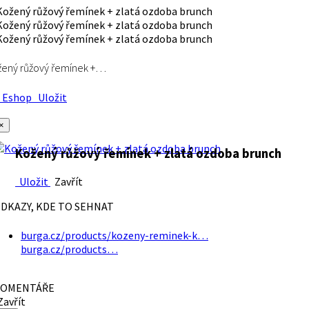
ený růžový řemínek +…
Eshop
Uložit
×
Kožený růžový řemínek + zlatá ozdoba brunch
Uložit
Zavřít
DKAZY, KDE TO SEHNAT
burga.cz/products/kozeny-reminek-k…
burga.cz/products…
OMENTÁŘE
avřít