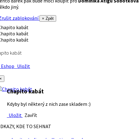
ento dárek pak bude moci koupit pro
Dominika Atigu Sobotková
ěkdo jiný.
rušit zablokování
× Zpět
pito kabát
Eshop
Uložit
×
Chapito kabát
Kdyby byl některý z nich zase skladem :)
Uložit
Zavřít
DKAZY, KDE TO SEHNAT