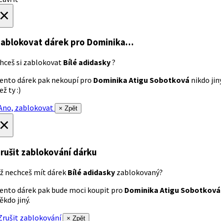
×
ablokovat dárek
pro Dominika…
hceš si zablokovat
Bílé adidasky
?
ento dárek pak nekoupí pro
Dominika Atigu Sobotková
nikdo jin
ež ty :)
no, zablokovat
× Zpět
×
rušit zablokování dárku
ž nechceš mít dárek
Bílé adidasky
zablokovaný?
ento dárek pak bude moci koupit pro
Dominika Atigu Sobotková
ěkdo jiný.
rušit zablokování
× Zpět