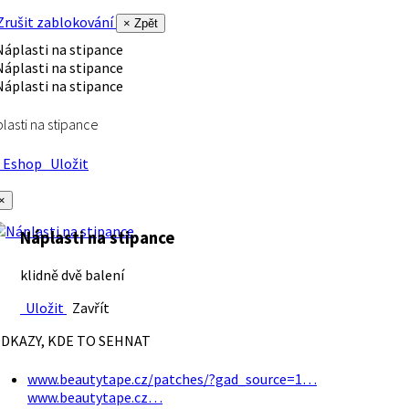
rušit zablokování
× Zpět
lasti na stipance
Eshop
Uložit
×
Náplasti na stipance
klidně dvě balení
Uložit
Zavřít
DKAZY, KDE TO SEHNAT
www.beautytape.cz/patches/?gad_source=1…
www.beautytape.cz…