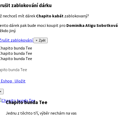
rušit zablokování dárku
ž nechceš mít dárek
Chapito kabát
zablokovaný?
ento dárek pak bude moci koupit pro
Dominika Atigu Sobotková
ěkdo jiný.
rušit zablokování
× Zpět
apito bunda Tee
Eshop
Uložit
×
Chapito bunda Tee
Jednu z těchto tří, výběr nechám na vas