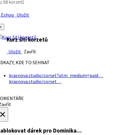
z šití korzetů
Eshop
Uložit
×
Kurz šití korzetů
Uložit
Zavřít
DKAZY, KDE TO SEHNAT
krasnova.studio/corset?utm_medium=paid…
krasnova.studio/corset…
OMENTÁŘE
avřít
×
ablokovat dárek
pro Dominika…