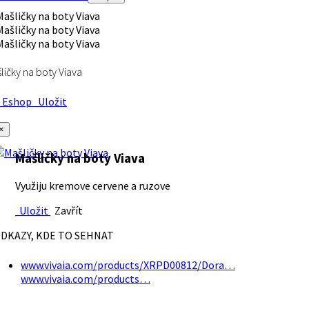
ličky na boty Viava
Eshop
Uložit
×
Mašličky na boty Viava
Využiju kremove cervene a ruzove
Uložit
Zavřít
DKAZY, KDE TO SEHNAT
www.vivaia.com/products/XRPD00812/Dora…
www.vivaia.com/products…