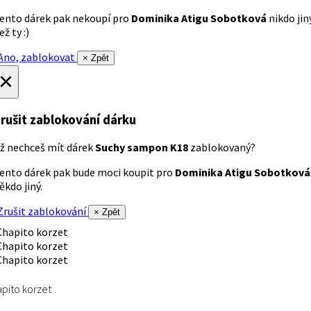
ento dárek pak nekoupí pro
Dominika Atigu Sobotková
nikdo jin
ež ty :)
no, zablokovat
× Zpět
×
rušit zablokování dárku
ž nechceš mít dárek
Suchy sampon K18
zablokovaný?
ento dárek pak bude moci koupit pro
Dominika Atigu Sobotková
ěkdo jiný.
rušit zablokování
× Zpět
pito korzet