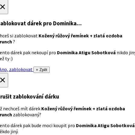
×
ablokovat dárek
pro Dominika…
hceš si zablokovat
Kožený růžový řemínek + zlatá ozdoba
runch
?
ento dárek pak nekoupí pro
Dominika Atigu Sobotková
nikdo jin
ež ty :)
no, zablokovat
× Zpět
×
rušit zablokování dárku
ž nechceš mít dárek
Kožený růžový řemínek + zlatá ozdoba
runch
zablokovaný?
ento dárek pak bude moci koupit pro
Dominika Atigu Sobotková
ěkdo jiný.