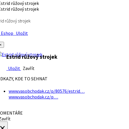
rid růžový strojek
Eshop
Uložit
×
Estrid růžový strojek
Uložit
Zavřít
DKAZY, KDE TO SEHNAT
www.vasobchodak.cz/p/80576/estrid…
www.vasobchodak.cz/p…
OMENTÁŘE
avřít
×