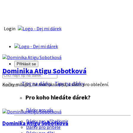
Login
Přihlásit se
Dominika Atigu Sobotková
Tipy na dárky
Tipy na dárky
Kočky milující, ne moc skromná, s vášni pro oblečení.
Pro koho hledáte dárek?
Dárky pro vás
Dárky pro přítelkyni
Dominika Atigu Sobotková
Dárky pro přítele