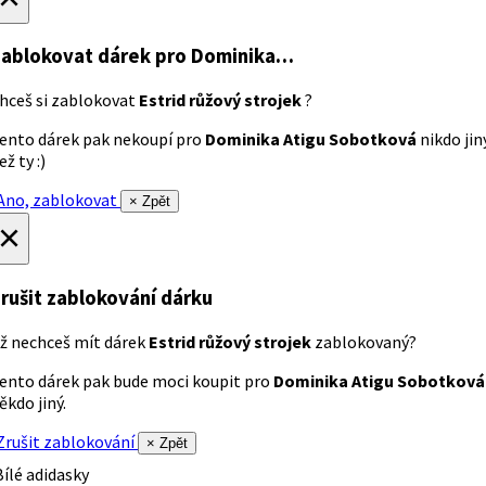
ablokovat dárek
pro Dominika…
hceš si zablokovat
Estrid růžový strojek
?
ento dárek pak nekoupí pro
Dominika Atigu Sobotková
nikdo jin
ež ty :)
no, zablokovat
× Zpět
×
rušit zablokování dárku
ž nechceš mít dárek
Estrid růžový strojek
zablokovaný?
ento dárek pak bude moci koupit pro
Dominika Atigu Sobotková
ěkdo jiný.
rušit zablokování
× Zpět