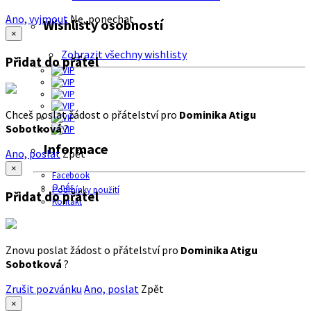
Ano, vyjmout
Ne, ponechat
Wishlisty osobností
×
Zobrazit všechny wishlisty
Přidat do přátel
Chceš poslat žádost o přátelství pro
Dominika Atigu
Sobotková
?
Informace
Ano, poslat
Zpět
×
Facebook
O nás
Podmínky použití
Přidat do přátel
Kontakt
Znovu poslat žádost o přátelství pro
Dominika Atigu
Sobotková
?
Zrušit pozvánku
Ano, poslat
Zpět
×