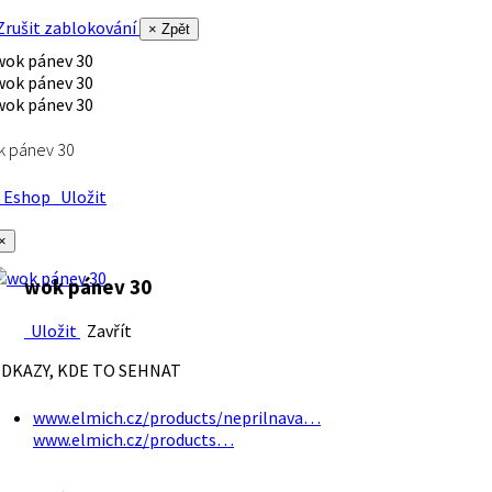
rušit zablokování
× Zpět
k pánev 30
Eshop
Uložit
×
wok pánev 30
Uložit
Zavřít
DKAZY, KDE TO SEHNAT
www.elmich.cz/products/neprilnava…
www.elmich.cz/products…