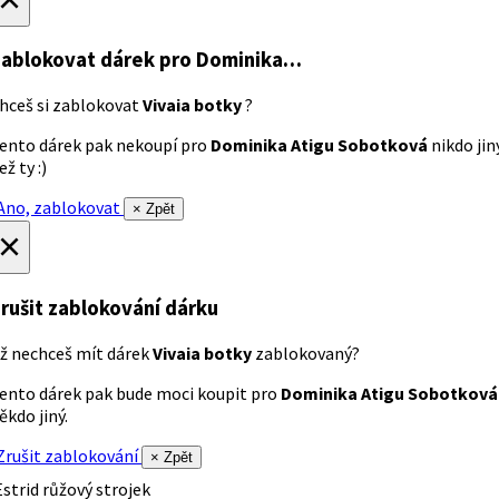
ablokovat dárek
pro Dominika…
hceš si zablokovat
Vivaia botky
?
ento dárek pak nekoupí pro
Dominika Atigu Sobotková
nikdo jin
ež ty :)
no, zablokovat
× Zpět
×
rušit zablokování dárku
ž nechceš mít dárek
Vivaia botky
zablokovaný?
ento dárek pak bude moci koupit pro
Dominika Atigu Sobotková
ěkdo jiný.
rušit zablokování
× Zpět