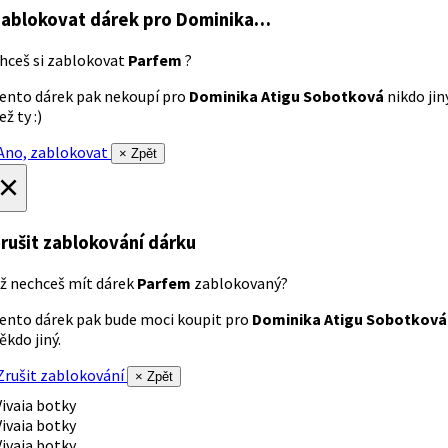
ablokovat dárek
pro Dominika…
hceš si zablokovat
Parfem
?
ento dárek pak nekoupí pro
Dominika Atigu Sobotková
nikdo jin
ež ty :)
no, zablokovat
× Zpět
×
rušit zablokování dárku
ž nechceš mít dárek
Parfem
zablokovaný?
ento dárek pak bude moci koupit pro
Dominika Atigu Sobotková
ěkdo jiný.
rušit zablokování
× Zpět