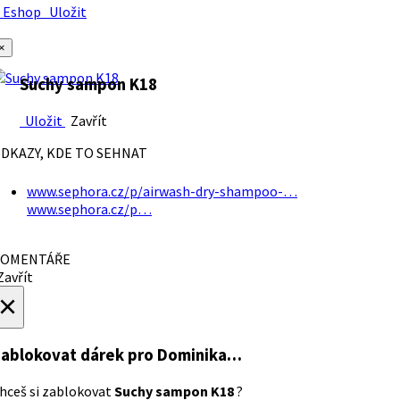
Eshop
Uložit
×
Suchy sampon K18
Uložit
Zavřít
DKAZY, KDE TO SEHNAT
www.sephora.cz/p/airwash-dry-shampoo-…
www.sephora.cz/p…
OMENTÁŘE
avřít
×
ablokovat dárek
pro Dominika…
hceš si zablokovat
Suchy sampon K18
?