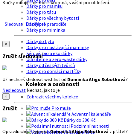
Dárky pro děti
Kočky milující, ne moc skromná, s vášni pro oblečení.
Dárky pro mamku
Dárky pro tátu
Dárky pro všechny bytosti
Sledovat
Do přátel
Dárky pro prarodiče
Dárky pro miminka
Dárky do bytu
×
Dárky pro nastávající maminky
Férové, bio a eko dárky
Zrušit sledování
Udržitelné a zero-waste dárky
Dárky od českých tvůrců
Dárky pro domácí mazlíčky
Už nechceš sledovat wishlist od
Dominika Atigu Sobotková
?
Kolekce a osobnosti
Nesledovat
Nechat, jak to je
Zobrazit všechny kolekce
×
Zrušit
Pro muže
Adventní kalendáře
Dárky do 300 Kč
Podzimní nutnosti
Opravdu chceš vyjmout
Dominika Atigu Sobotková
z přátel?
Voňavá kolekce