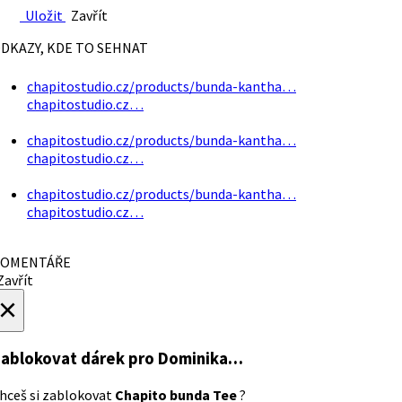
Uložit
Zavřít
DKAZY, KDE TO SEHNAT
chapitostudio.cz/products/bunda-kantha…
chapitostudio.cz…
chapitostudio.cz/products/bunda-kantha…
chapitostudio.cz…
chapitostudio.cz/products/bunda-kantha…
chapitostudio.cz…
OMENTÁŘE
avřít
×
ablokovat dárek
pro Dominika…
hceš si zablokovat
Chapito bunda Tee
?