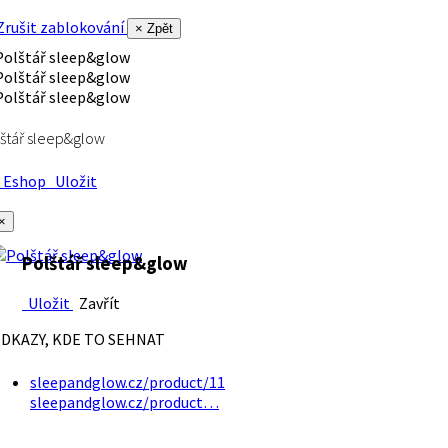
rušit zablokování
× Zpět
štář sleep&glow
Eshop
Uložit
×
Polštář sleep&glow
Uložit
Zavřít
DKAZY, KDE TO SEHNAT
sleepandglow.cz/product/11
sleepandglow.cz/product…