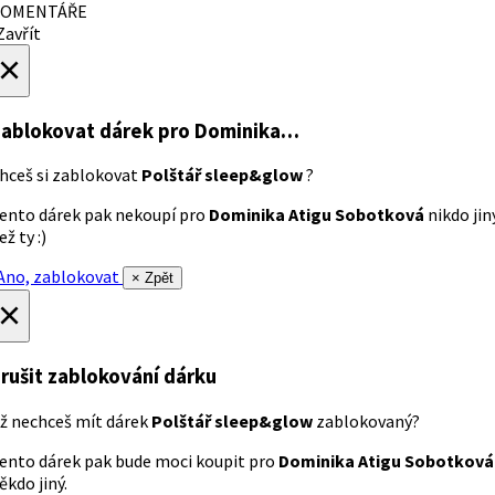
OMENTÁŘE
avřít
×
ablokovat dárek
pro Dominika…
hceš si zablokovat
Polštář sleep&glow
?
ento dárek pak nekoupí pro
Dominika Atigu Sobotková
nikdo jin
ež ty :)
no, zablokovat
× Zpět
×
rušit zablokování dárku
ž nechceš mít dárek
Polštář sleep&glow
zablokovaný?
ento dárek pak bude moci koupit pro
Dominika Atigu Sobotková
ěkdo jiný.