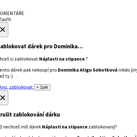
OMENTÁŘE
avřít
×
ablokovat dárek
pro Dominika…
hceš si zablokovat
Náplasti na stipance
?
ento dárek pak nekoupí pro
Dominika Atigu Sobotková
nikdo jin
ež ty :)
no, zablokovat
× Zpět
×
rušit zablokování dárku
ž nechceš mít dárek
Náplasti na stipance
zablokovaný?