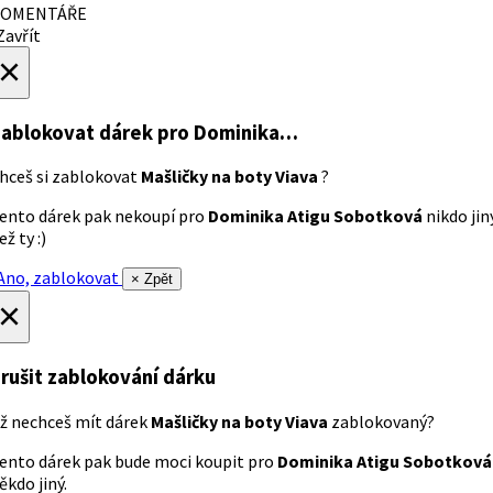
OMENTÁŘE
avřít
×
ablokovat dárek
pro Dominika…
hceš si zablokovat
Mašličky na boty Viava
?
ento dárek pak nekoupí pro
Dominika Atigu Sobotková
nikdo jin
ež ty :)
no, zablokovat
× Zpět
×
rušit zablokování dárku
ž nechceš mít dárek
Mašličky na boty Viava
zablokovaný?
ento dárek pak bude moci koupit pro
Dominika Atigu Sobotková
ěkdo jiný.