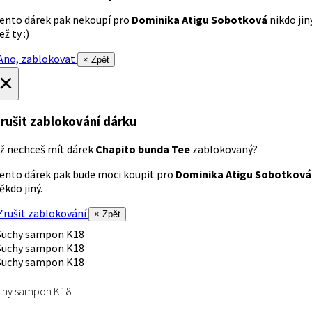
ento dárek pak nekoupí pro
Dominika Atigu Sobotková
nikdo jin
ež ty :)
no, zablokovat
× Zpět
×
rušit zablokování dárku
ž nechceš mít dárek
Chapito bunda Tee
zablokovaný?
ento dárek pak bude moci koupit pro
Dominika Atigu Sobotková
ěkdo jiný.
rušit zablokování
× Zpět
chy sampon K18