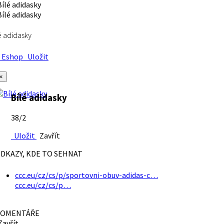
é adidasky
Eshop
Uložit
×
Bílé adidasky
38/2
Uložit
Zavřít
DKAZY, KDE TO SEHNAT
ccc.eu/cz/cs/p/sportovni-obuv-adidas-c…
ccc.eu/cz/cs/p…
OMENTÁŘE
avřít