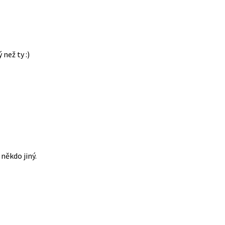
 než ty :)
někdo jiný.