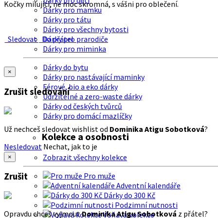
Dárky pro děti
Kočky milující, ne moc skromná, s vášni pro oblečení.
Dárky pro mamku
Dárky pro tátu
Dárky pro všechny bytosti
Sledovat
Do přátel
Dárky pro prarodiče
Dárky pro miminka
Dárky do bytu
×
Dárky pro nastávající maminky
Férové, bio a eko dárky
Zrušit sledování
Udržitelné a zero-waste dárky
Dárky od českých tvůrců
Dárky pro domácí mazlíčky
Už nechceš sledovat wishlist od
Dominika Atigu Sobotková
?
Kolekce a osobnosti
Nesledovat
Nechat, jak to je
Zobrazit všechny kolekce
×
Zrušit
Pro muže
Adventní kalendáře
Dárky do 300 Kč
Podzimní nutnosti
Opravdu chceš vyjmout
Dominika Atigu Sobotková
z přátel?
Voňavá kolekce