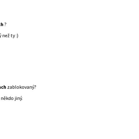
ch
?
 než ty :)
nch
zablokovaný?
někdo jiný.