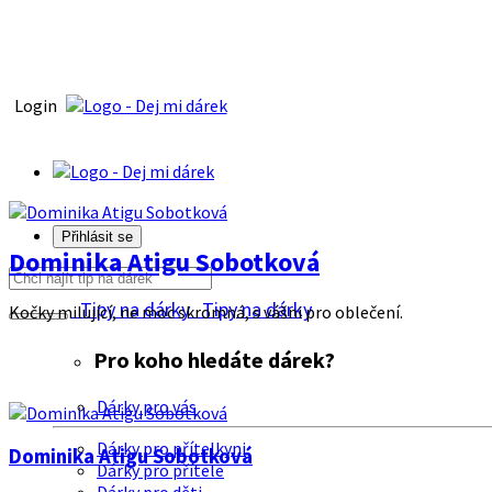
Login
Přihlásit se
Dominika Atigu Sobotková
Tipy na dárky
Tipy na dárky
Kočky milující, ne moc skromná, s vášni pro oblečení.
Pro koho hledáte dárek?
Dárky pro vás
Dárky pro přítelkyni
Dominika Atigu Sobotková
Dárky pro přítele