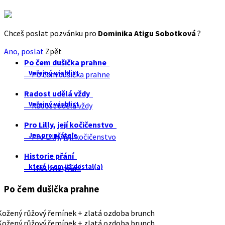
Chceš poslat pozvánku pro
Dominika Atigu Sobotková
?
Ano, poslat
Zpět
Po čem dušička prahne
Veřejný wishlist
Po čem dušička prahne
Radost udělá vždy
Veřejný wishlist
Radost udělá vždy
Pro Lilly, její kočičenstvo
Jen pro přátele
Pro Lilly, její kočičenstvo
Historie přání
které jsem již dostal(a)
Historie přání
Po čem dušička prahne