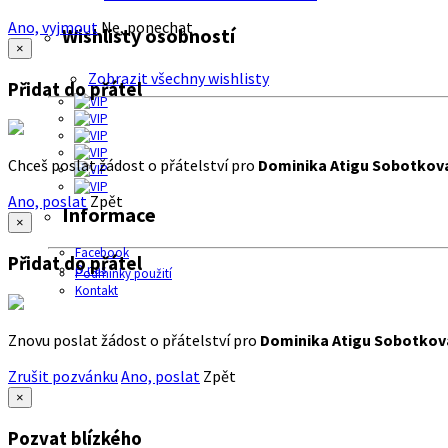
Ano, vyjmout
Ne, ponechat
Wishlisty osobností
×
Zobrazit všechny wishlisty
Přidat do přátel
Chceš poslat žádost o přátelství pro
Dominika Atigu Sobotkov
Ano, poslat
Zpět
Informace
×
Facebook
Přidat do přátel
O nás
Podmínky použití
Kontakt
Znovu poslat žádost o přátelství pro
Dominika Atigu Sobotkov
Zrušit pozvánku
Ano, poslat
Zpět
×
Pozvat blízkého