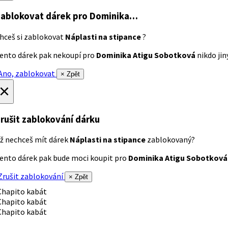
ablokovat dárek
pro Dominika…
hceš si zablokovat
Náplasti na stipance
?
ento dárek pak nekoupí pro
Dominika Atigu Sobotková
nikdo jiný
no, zablokovat
× Zpět
×
rušit zablokování dárku
ž nechceš mít dárek
Náplasti na stipance
zablokovaný?
ento dárek pak bude moci koupit pro
Dominika Atigu Sobotková
rušit zablokování
× Zpět