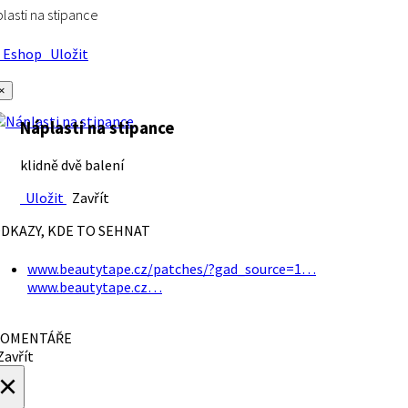
lasti na stipance
Eshop
Uložit
×
Náplasti na stipance
klidně dvě balení
Uložit
Zavřít
DKAZY, KDE TO SEHNAT
www.beautytape.cz/patches/?gad_source=1…
www.beautytape.cz…
OMENTÁŘE
avřít
×