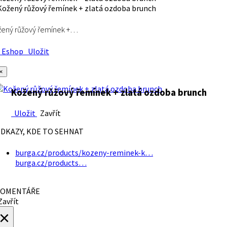
ený růžový řemínek +…
Eshop
Uložit
×
Kožený růžový řemínek + zlatá ozdoba brunch
Uložit
Zavřít
DKAZY, KDE TO SEHNAT
burga.cz/products/kozeny-reminek-k…
burga.cz/products…
OMENTÁŘE
avřít
×