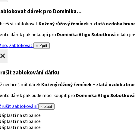
ablokovat dárek
pro Dominika…
hceš si zablokovat
Kožený růžový řemínek + zlatá ozdoba brun
ento dárek pak nekoupí pro
Dominika Atigu Sobotková
nikdo jiný
no, zablokovat
× Zpět
×
rušit zablokování dárku
ž nechceš mít dárek
Kožený růžový řemínek + zlatá ozdoba bru
ento dárek pak bude moci koupit pro
Dominika Atigu Sobotková
rušit zablokování
× Zpět