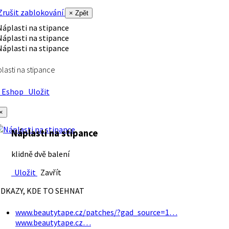
rušit zablokování
× Zpět
lasti na stipance
Eshop
Uložit
×
Náplasti na stipance
klidně dvě balení
Uložit
Zavřít
DKAZY, KDE TO SEHNAT
www.beautytape.cz/patches/?gad_source=1…
www.beautytape.cz…