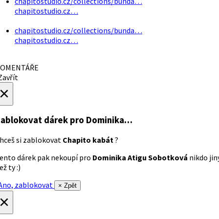
chapitostudio.cz/collections/bunda…
chapitostudio.cz…
chapitostudio.cz/collections/bunda…
chapitostudio.cz…
OMENTÁŘE
avřít
×
ablokovat dárek
pro Dominika…
hceš si zablokovat
Chapito kabát
?
ento dárek pak nekoupí pro
Dominika Atigu Sobotková
nikdo jin
ež ty :)
no, zablokovat
× Zpět
×