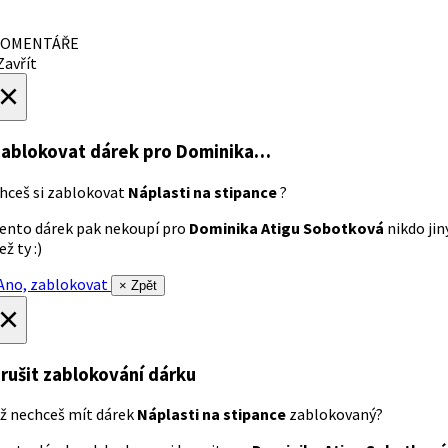
OMENTÁŘE
avřít
×
ablokovat dárek
pro Dominika…
hceš si zablokovat
Náplasti na stipance
?
ento dárek pak nekoupí pro
Dominika Atigu Sobotková
nikdo jin
ež ty :)
no, zablokovat
× Zpět
×
rušit zablokování dárku
ž nechceš mít dárek
Náplasti na stipance
zablokovaný?