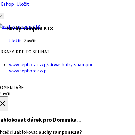
Eshop
Uložit
×
Suchy sampon K18
Uložit
Zavřít
DKAZY, KDE TO SEHNAT
www.sephora.cz/p/airwash-dry-shampoo-…
www.sephora.cz/p…
OMENTÁŘE
avřít
×
ablokovat dárek
pro Dominika…
hceš si zablokovat
Suchy sampon K18
?