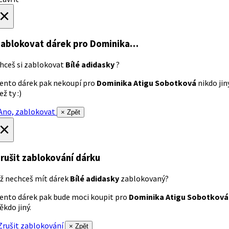
×
ablokovat dárek
pro Dominika…
hceš si zablokovat
Bílé adidasky
?
ento dárek pak nekoupí pro
Dominika Atigu Sobotková
nikdo jin
ež ty :)
no, zablokovat
× Zpět
×
rušit zablokování dárku
ž nechceš mít dárek
Bílé adidasky
zablokovaný?
ento dárek pak bude moci koupit pro
Dominika Atigu Sobotková
ěkdo jiný.
rušit zablokování
× Zpět