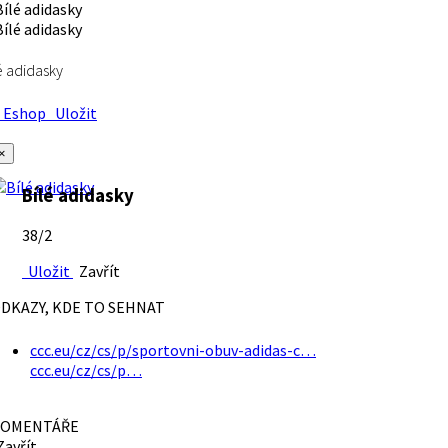
é adidasky
Eshop
Uložit
×
Bílé adidasky
38/2
Uložit
Zavřít
DKAZY, KDE TO SEHNAT
ccc.eu/cz/cs/p/sportovni-obuv-adidas-c…
ccc.eu/cz/cs/p…
OMENTÁŘE
avřít