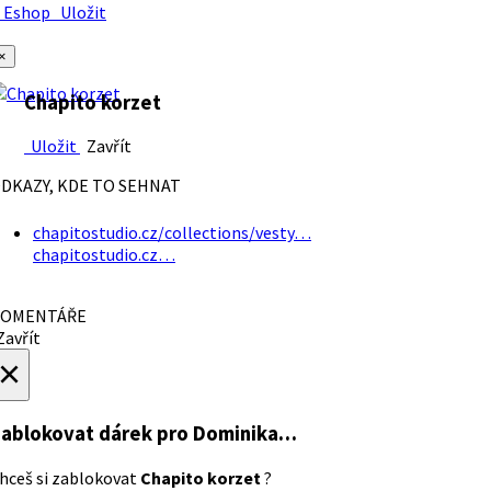
Eshop
Uložit
×
Chapito korzet
Uložit
Zavřít
DKAZY, KDE TO SEHNAT
chapitostudio.cz/collections/vesty…
chapitostudio.cz…
OMENTÁŘE
avřít
×
ablokovat dárek
pro Dominika…
hceš si zablokovat
Chapito korzet
?