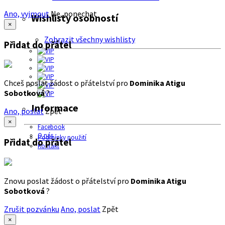
Ano, vyjmout
Ne, ponechat
Wishlisty osobností
×
Zobrazit všechny wishlisty
Přidat do přátel
Chceš poslat žádost o přátelství pro
Dominika Atigu
Sobotková
?
Informace
Ano, poslat
Zpět
×
Facebook
O nás
Podmínky použití
Přidat do přátel
Kontakt
Znovu poslat žádost o přátelství pro
Dominika Atigu
Sobotková
?
Zrušit pozvánku
Ano, poslat
Zpět
×