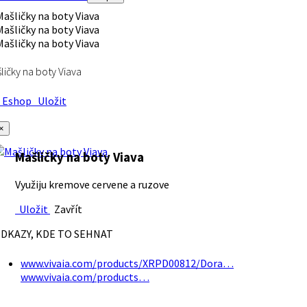
ličky na boty Viava
Eshop
Uložit
×
Mašličky na boty Viava
Využiju kremove cervene a ruzove
Uložit
Zavřít
DKAZY, KDE TO SEHNAT
www.vivaia.com/products/XRPD00812/Dora…
www.vivaia.com/products…