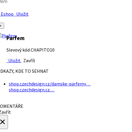
rfem
Eshop
Uložit
×
Parfem
Slevový kód CHAPITO10
Uložit
Zavřít
DKAZY, KDE TO SEHNAT
shop.czechdesign.cz/damske-parfemy…
shop.czechdesign.cz…
OMENTÁŘE
avřít
×