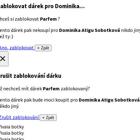
ablokovat dárek
pro Dominika…
hceš si zablokovat
Parfem
?
ento dárek pak nekoupí pro
Dominika Atigu Sobotková
nikdo jin
ež ty :)
no, zablokovat
× Zpět
×
rušit zablokování dárku
ž nechceš mít dárek
Parfem
zablokovaný?
ento dárek pak bude moci koupit pro
Dominika Atigu Sobotková
ěkdo jiný.
rušit zablokování
× Zpět