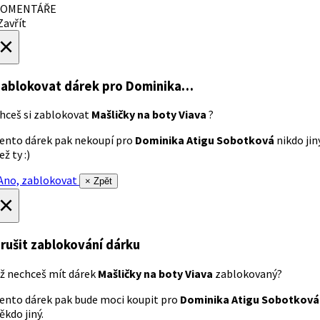
OMENTÁŘE
avřít
×
ablokovat dárek
pro Dominika…
hceš si zablokovat
Mašličky na boty Viava
?
ento dárek pak nekoupí pro
Dominika Atigu Sobotková
nikdo jin
ež ty :)
no, zablokovat
× Zpět
×
rušit zablokování dárku
ž nechceš mít dárek
Mašličky na boty Viava
zablokovaný?
ento dárek pak bude moci koupit pro
Dominika Atigu Sobotková
ěkdo jiný.