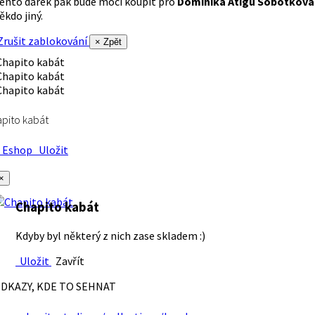
ento dárek pak bude moci koupit pro
Dominika Atigu Sobotková
ěkdo jiný.
rušit zablokování
× Zpět
pito kabát
Eshop
Uložit
×
Chapito kabát
Kdyby byl některý z nich zase skladem :)
Uložit
Zavřít
DKAZY, KDE TO SEHNAT