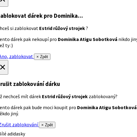
ablokovat dárek
pro Dominika…
hceš si zablokovat
Estrid růžový strojek
?
ento dárek pak nekoupí pro
Dominika Atigu Sobotková
nikdo jin
ež ty :)
no, zablokovat
× Zpět
×
rušit zablokování dárku
ž nechceš mít dárek
Estrid růžový strojek
zablokovaný?
ento dárek pak bude moci koupit pro
Dominika Atigu Sobotková
ěkdo jiný.
rušit zablokování
× Zpět