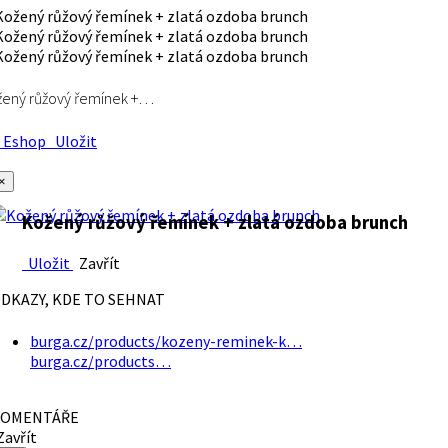
ený růžový řemínek +…
Eshop
Uložit
×
Kožený růžový řemínek + zlatá ozdoba brunch
Uložit
Zavřít
DKAZY, KDE TO SEHNAT
burga.cz/products/kozeny-reminek-k…
burga.cz/products…
OMENTÁŘE
avřít