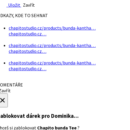
Uložit
Zavřít
DKAZY, KDE TO SEHNAT
chapitostudio.cz/products/bunda-kantha…
chapitostudio.cz…
chapitostudio.cz/products/bunda-kantha…
chapitostudio.cz…
chapitostudio.cz/products/bunda-kantha…
chapitostudio.cz…
OMENTÁŘE
avřít
×
ablokovat dárek
pro Dominika…
hceš si zablokovat
Chapito bunda Tee
?