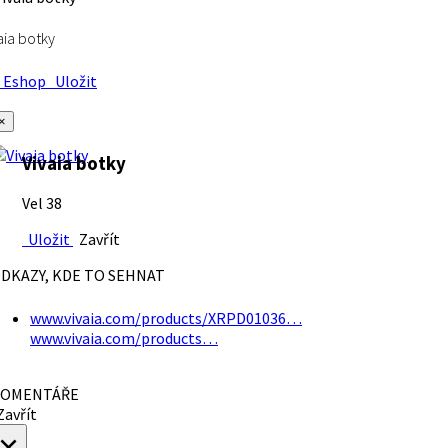
aia botky
Eshop
Uložit
×
Vivaia botky
Vel 38
Uložit
Zavřít
DKAZY, KDE TO SEHNAT
www.vivaia.com/products/XRPD01036…
www.vivaia.com/products…
OMENTÁŘE
avřít
×