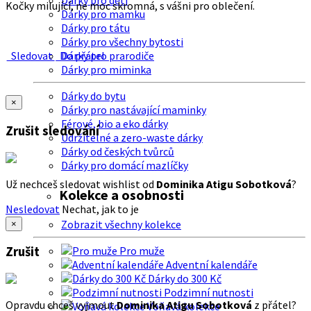
Dárky pro děti
Kočky milující, ne moc skromná, s vášni pro oblečení.
Dárky pro mamku
Dárky pro tátu
Dárky pro všechny bytosti
Sledovat
Do přátel
Dárky pro prarodiče
Dárky pro miminka
Dárky do bytu
×
Dárky pro nastávající maminky
Férové, bio a eko dárky
Zrušit sledování
Udržitelné a zero-waste dárky
Dárky od českých tvůrců
Dárky pro domácí mazlíčky
Už nechceš sledovat wishlist od
Dominika Atigu Sobotková
?
Kolekce a osobnosti
Nesledovat
Nechat, jak to je
Zobrazit všechny kolekce
×
Zrušit
Pro muže
Adventní kalendáře
Dárky do 300 Kč
Podzimní nutnosti
Opravdu chceš vyjmout
Dominika Atigu Sobotková
z přátel?
Voňavá kolekce