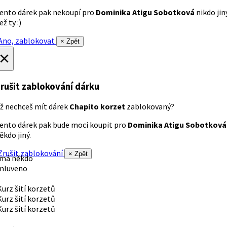
ento dárek pak nekoupí pro
Dominika Atigu Sobotková
nikdo jin
ež ty :)
no, zablokovat
× Zpět
×
rušit zablokování dárku
ž nechceš mít dárek
Chapito korzet
zablokovaný?
ento dárek pak bude moci koupit pro
Dominika Atigu Sobotková
ěkdo jiný.
rušit zablokování
× Zpět
 má někdo
mluveno