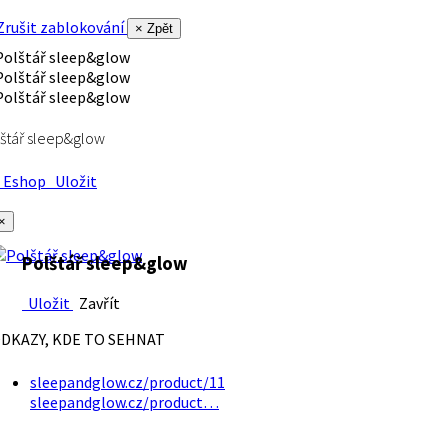
rušit zablokování
× Zpět
štář sleep&glow
Eshop
Uložit
×
Polštář sleep&glow
Uložit
Zavřít
DKAZY, KDE TO SEHNAT
sleepandglow.cz/product/11
sleepandglow.cz/product…