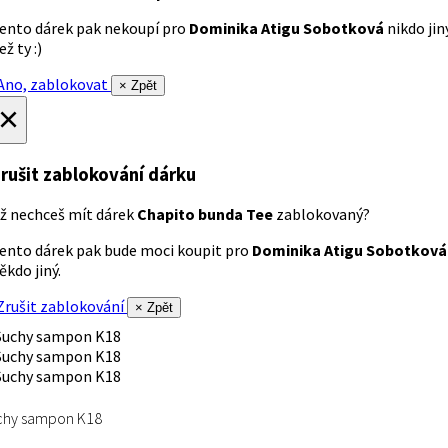
ento dárek pak nekoupí pro
Dominika Atigu Sobotková
nikdo jin
ež ty :)
no, zablokovat
× Zpět
×
rušit zablokování dárku
ž nechceš mít dárek
Chapito bunda Tee
zablokovaný?
ento dárek pak bude moci koupit pro
Dominika Atigu Sobotková
ěkdo jiný.
rušit zablokování
× Zpět
chy sampon K18