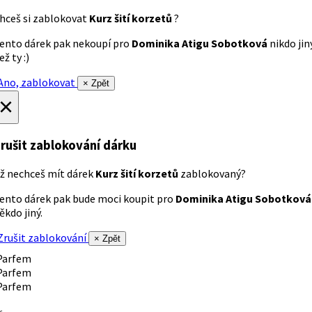
hceš si zablokovat
Kurz šití korzetů
?
ento dárek pak nekoupí pro
Dominika Atigu Sobotková
nikdo jin
ež ty :)
no, zablokovat
× Zpět
×
rušit zablokování dárku
ž nechceš mít dárek
Kurz šití korzetů
zablokovaný?
ento dárek pak bude moci koupit pro
Dominika Atigu Sobotková
ěkdo jiný.
rušit zablokování
× Zpět