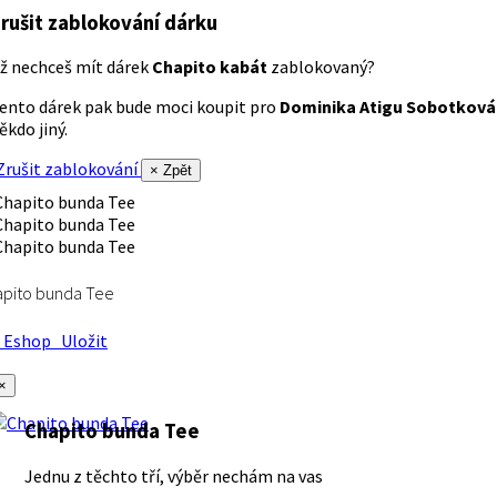
rušit zablokování dárku
ž nechceš mít dárek
Chapito kabát
zablokovaný?
ento dárek pak bude moci koupit pro
Dominika Atigu Sobotková
ěkdo jiný.
rušit zablokování
× Zpět
apito bunda Tee
Eshop
Uložit
×
Chapito bunda Tee
Jednu z těchto tří, výběr nechám na vas