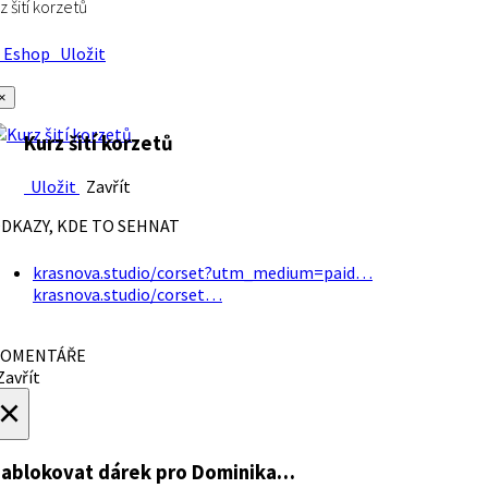
z šití korzetů
Eshop
Uložit
×
Kurz šití korzetů
Uložit
Zavřít
DKAZY, KDE TO SEHNAT
krasnova.studio/corset?utm_medium=paid…
krasnova.studio/corset…
OMENTÁŘE
avřít
×
ablokovat dárek
pro Dominika…