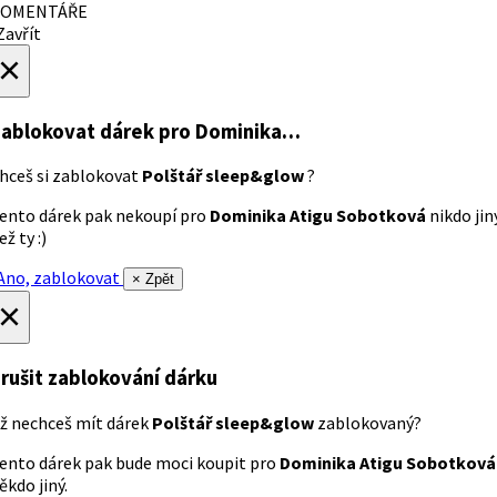
OMENTÁŘE
avřít
×
ablokovat dárek
pro Dominika…
hceš si zablokovat
Polštář sleep&glow
?
ento dárek pak nekoupí pro
Dominika Atigu Sobotková
nikdo jin
ež ty :)
no, zablokovat
× Zpět
×
rušit zablokování dárku
ž nechceš mít dárek
Polštář sleep&glow
zablokovaný?
ento dárek pak bude moci koupit pro
Dominika Atigu Sobotková
ěkdo jiný.