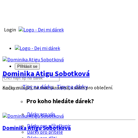
Login
Přihlásit se
Dominika Atigu Sobotková
Tipy na dárky
Tipy na dárky
Kočky milující, ne moc skromná, s vášni pro oblečení.
Pro koho hledáte dárek?
Dárky pro vás
Dárky pro přítelkyni
Dominika Atigu Sobotková
Dárky pro přítele