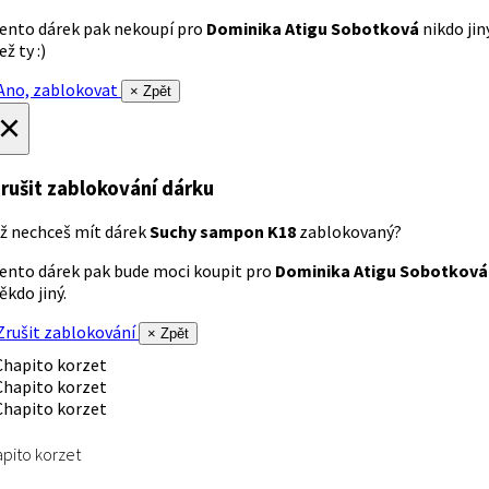
ento dárek pak nekoupí pro
Dominika Atigu Sobotková
nikdo jin
ež ty :)
no, zablokovat
× Zpět
×
rušit zablokování dárku
ž nechceš mít dárek
Suchy sampon K18
zablokovaný?
ento dárek pak bude moci koupit pro
Dominika Atigu Sobotková
ěkdo jiný.
rušit zablokování
× Zpět
pito korzet