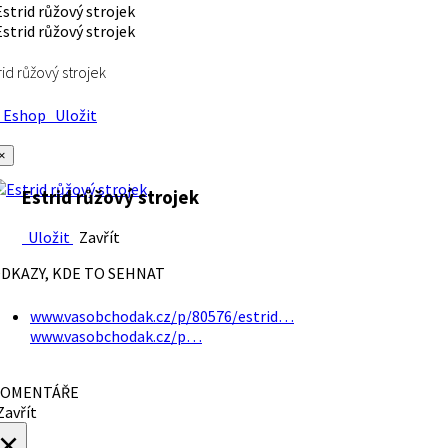
rid růžový strojek
Eshop
Uložit
×
Estrid růžový strojek
Uložit
Zavřít
DKAZY, KDE TO SEHNAT
www.vasobchodak.cz/p/80576/estrid…
www.vasobchodak.cz/p…
OMENTÁŘE
avřít
×