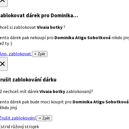
ablokovat dárek
pro Dominika…
hceš si zablokovat
Vivaia botky
?
ento dárek pak nekoupí pro
Dominika Atigu Sobotková
nikdo jin
ež ty :)
no, zablokovat
× Zpět
×
rušit zablokování dárku
ž nechceš mít dárek
Vivaia botky
zablokovaný?
ento dárek pak bude moci koupit pro
Dominika Atigu Sobotková
ěkdo jiný.
rušit zablokování
× Zpět