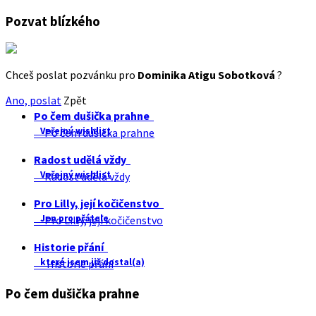
Pozvat blízkého
Chceš poslat pozvánku pro
Dominika Atigu Sobotková
?
Ano, poslat
Zpět
Po čem dušička prahne
Veřejný wishlist
Po čem dušička prahne
Radost udělá vždy
Veřejný wishlist
Radost udělá vždy
Pro Lilly, její kočičenstvo
Jen pro přátele
Pro Lilly, její kočičenstvo
Historie přání
které jsem již dostal(a)
Historie přání
Po čem dušička prahne