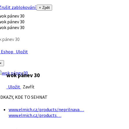
rušit zablokování
× Zpět
k pánev 30
Eshop
Uložit
×
wok pánev 30
Uložit
Zavřít
DKAZY, KDE TO SEHNAT
www.elmich.cz/products/neprilnava…
www.elmich.cz/products…