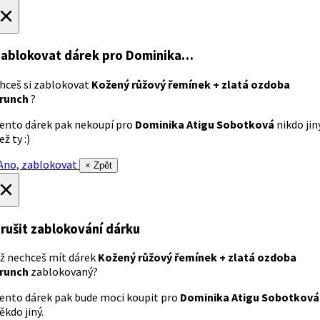
×
ablokovat dárek
pro Dominika…
hceš si zablokovat
Kožený růžový řemínek + zlatá ozdoba
runch
?
ento dárek pak nekoupí pro
Dominika Atigu Sobotková
nikdo jin
ež ty :)
no, zablokovat
× Zpět
×
rušit zablokování dárku
ž nechceš mít dárek
Kožený růžový řemínek + zlatá ozdoba
runch
zablokovaný?
ento dárek pak bude moci koupit pro
Dominika Atigu Sobotková
ěkdo jiný.