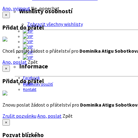
Ano, vyjmout
Ne, ponechat
Wishlisty osobností
×
Zobrazit všechny wishlisty
Přidat do přátel
Chceš poslat žádost o přátelství pro
Dominika Atigu Sobotkov
Ano, poslat
Zpět
Informace
×
Facebook
Přidat do přátel
O nás
Podmínky použití
Kontakt
Znovu poslat žádost o přátelství pro
Dominika Atigu Sobotkov
Zrušit pozvánku
Ano, poslat
Zpět
×
Pozvat blízkého