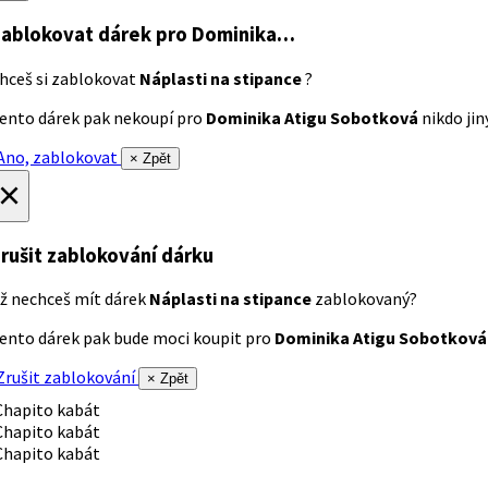
ablokovat dárek
pro Dominika…
hceš si zablokovat
Náplasti na stipance
?
ento dárek pak nekoupí pro
Dominika Atigu Sobotková
nikdo jiný
no, zablokovat
× Zpět
×
rušit zablokování dárku
ž nechceš mít dárek
Náplasti na stipance
zablokovaný?
ento dárek pak bude moci koupit pro
Dominika Atigu Sobotková
rušit zablokování
× Zpět