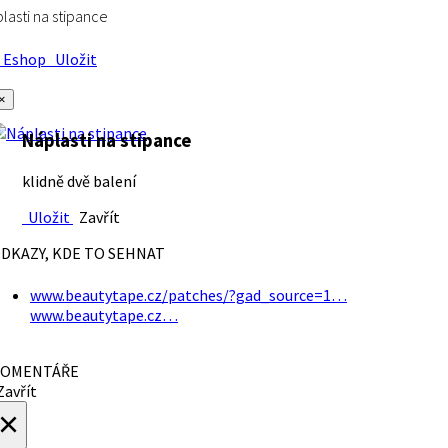
lasti na stipance
Eshop
Uložit
×
Náplasti na stipance
klidně dvě balení
Uložit
Zavřít
DKAZY, KDE TO SEHNAT
www.beautytape.cz/patches/?gad_source=1…
www.beautytape.cz…
OMENTÁŘE
avřít
×