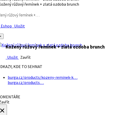
ený růžový řemínek +…
Eshop
Uložit
×
Kožený růžový řemínek + zlatá ozdoba brunch
Uložit
Zavřít
DKAZY, KDE TO SEHNAT
burga.cz/products/kozeny-reminek-k…
burga.cz/products…
OMENTÁŘE
avřít
×