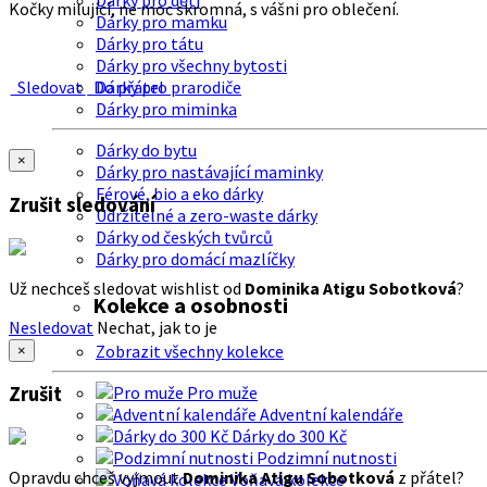
Dárky pro děti
Kočky milující, ne moc skromná, s vášni pro oblečení.
Dárky pro mamku
Dárky pro tátu
Dárky pro všechny bytosti
Sledovat
Do přátel
Dárky pro prarodiče
Dárky pro miminka
Dárky do bytu
×
Dárky pro nastávající maminky
Férové, bio a eko dárky
Zrušit sledování
Udržitelné a zero-waste dárky
Dárky od českých tvůrců
Dárky pro domácí mazlíčky
Už nechceš sledovat wishlist od
Dominika Atigu Sobotková
?
Kolekce a osobnosti
Nesledovat
Nechat, jak to je
Zobrazit všechny kolekce
×
Zrušit
Pro muže
Adventní kalendáře
Dárky do 300 Kč
Podzimní nutnosti
Opravdu chceš vyjmout
Dominika Atigu Sobotková
z přátel?
Voňavá kolekce