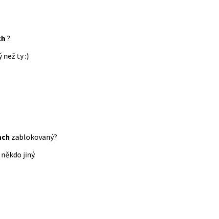
ch
?
 než ty :)
nch
zablokovaný?
někdo jiný.