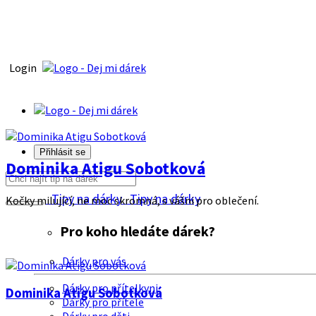
Login
Přihlásit se
Dominika Atigu Sobotková
Tipy na dárky
Tipy na dárky
Kočky milující, ne moc skromná, s vášni pro oblečení.
Pro koho hledáte dárek?
Dárky pro vás
Dárky pro přítelkyni
Dominika Atigu Sobotková
Dárky pro přítele