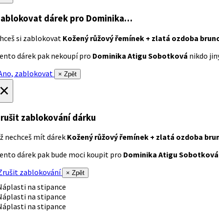
ablokovat dárek
pro Dominika…
hceš si zablokovat
Kožený růžový řemínek + zlatá ozdoba brun
ento dárek pak nekoupí pro
Dominika Atigu Sobotková
nikdo jiný
no, zablokovat
× Zpět
×
rušit zablokování dárku
ž nechceš mít dárek
Kožený růžový řemínek + zlatá ozdoba bru
ento dárek pak bude moci koupit pro
Dominika Atigu Sobotková
rušit zablokování
× Zpět