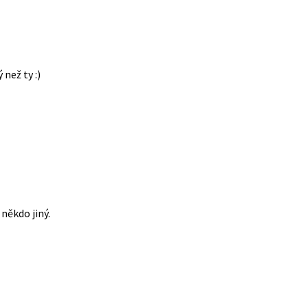
 než ty :)
někdo jiný.