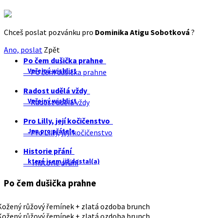
Chceš poslat pozvánku pro
Dominika Atigu Sobotková
?
Ano, poslat
Zpět
Po čem dušička prahne
Veřejný wishlist
Po čem dušička prahne
Radost udělá vždy
Veřejný wishlist
Radost udělá vždy
Pro Lilly, její kočičenstvo
Jen pro přátele
Pro Lilly, její kočičenstvo
Historie přání
které jsem již dostal(a)
Historie přání
Po čem dušička prahne