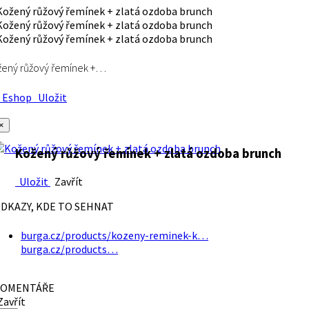
ený růžový řemínek +…
Eshop
Uložit
×
Kožený růžový řemínek + zlatá ozdoba brunch
Uložit
Zavřít
DKAZY, KDE TO SEHNAT
burga.cz/products/kozeny-reminek-k…
burga.cz/products…
OMENTÁŘE
avřít