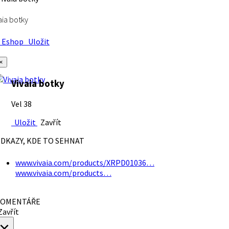
aia botky
Eshop
Uložit
×
Vivaia botky
Vel 38
Uložit
Zavřít
DKAZY, KDE TO SEHNAT
www.vivaia.com/products/XRPD01036…
www.vivaia.com/products…
OMENTÁŘE
avřít
×