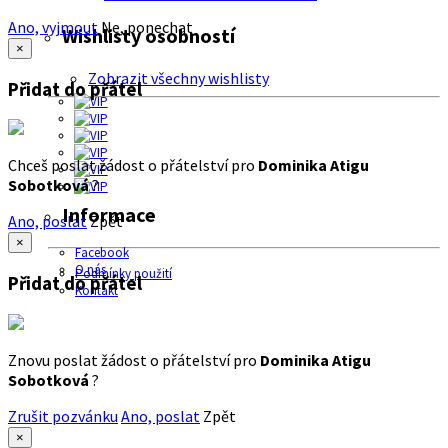
Ano, vyjmout
Ne, ponechat
Wishlisty osobností
×
Zobrazit všechny wishlisty
Přidat do přátel
Chceš poslat žádost o přátelství pro
Dominika Atigu
Sobotková
?
Informace
Ano, poslat
Zpět
×
Facebook
O nás
Podmínky použití
Přidat do přátel
Kontakt
Znovu poslat žádost o přátelství pro
Dominika Atigu
Sobotková
?
Zrušit pozvánku
Ano, poslat
Zpět
×