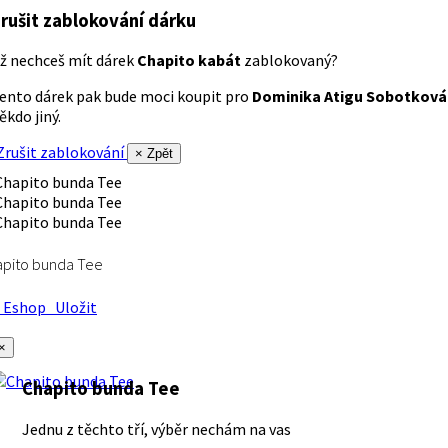
rušit zablokování dárku
ž nechceš mít dárek
Chapito kabát
zablokovaný?
ento dárek pak bude moci koupit pro
Dominika Atigu Sobotková
ěkdo jiný.
rušit zablokování
× Zpět
apito bunda Tee
Eshop
Uložit
×
Chapito bunda Tee
Jednu z těchto tří, výběr nechám na vas