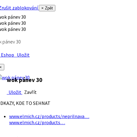
rušit zablokování
× Zpět
k pánev 30
Eshop
Uložit
×
wok pánev 30
Uložit
Zavřít
DKAZY, KDE TO SEHNAT
www.elmich.cz/products/neprilnava…
www.elmich.cz/products…