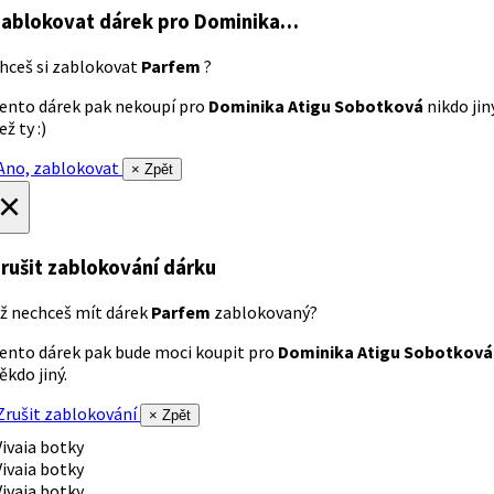
ablokovat dárek
pro Dominika…
hceš si zablokovat
Parfem
?
ento dárek pak nekoupí pro
Dominika Atigu Sobotková
nikdo jin
ež ty :)
no, zablokovat
× Zpět
×
rušit zablokování dárku
ž nechceš mít dárek
Parfem
zablokovaný?
ento dárek pak bude moci koupit pro
Dominika Atigu Sobotková
ěkdo jiný.
rušit zablokování
× Zpět