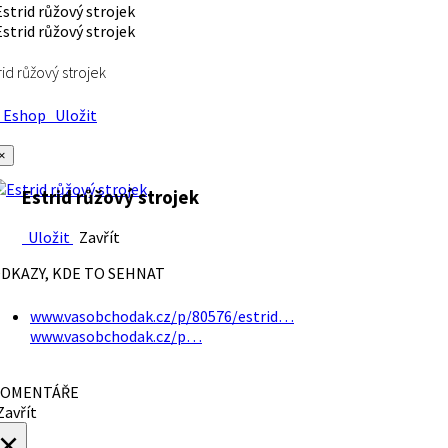
rid růžový strojek
Eshop
Uložit
×
Estrid růžový strojek
Uložit
Zavřít
DKAZY, KDE TO SEHNAT
www.vasobchodak.cz/p/80576/estrid…
www.vasobchodak.cz/p…
OMENTÁŘE
avřít
×