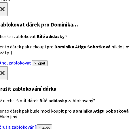
×
ablokovat dárek
pro Dominika…
hceš si zablokovat
Bílé adidasky
?
ento dárek pak nekoupí pro
Dominika Atigu Sobotková
nikdo jin
ež ty :)
no, zablokovat
× Zpět
×
rušit zablokování dárku
ž nechceš mít dárek
Bílé adidasky
zablokovaný?
ento dárek pak bude moci koupit pro
Dominika Atigu Sobotková
ěkdo jiný.
rušit zablokování
× Zpět