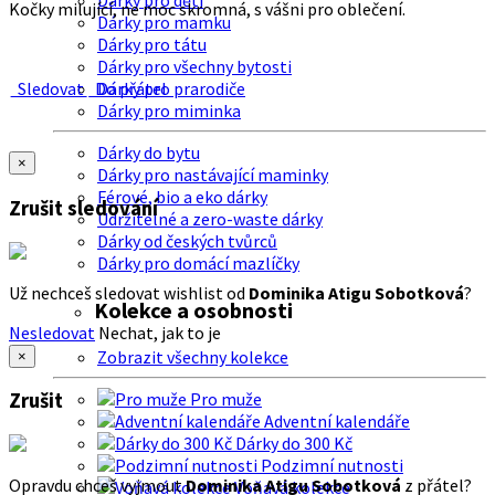
Dárky pro děti
Kočky milující, ne moc skromná, s vášni pro oblečení.
Dárky pro mamku
Dárky pro tátu
Dárky pro všechny bytosti
Sledovat
Do přátel
Dárky pro prarodiče
Dárky pro miminka
Dárky do bytu
×
Dárky pro nastávající maminky
Férové, bio a eko dárky
Zrušit sledování
Udržitelné a zero-waste dárky
Dárky od českých tvůrců
Dárky pro domácí mazlíčky
Už nechceš sledovat wishlist od
Dominika Atigu Sobotková
?
Kolekce a osobnosti
Nesledovat
Nechat, jak to je
Zobrazit všechny kolekce
×
Zrušit
Pro muže
Adventní kalendáře
Dárky do 300 Kč
Podzimní nutnosti
Opravdu chceš vyjmout
Dominika Atigu Sobotková
z přátel?
Voňavá kolekce