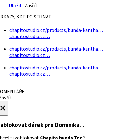
Uložit
Zavřít
DKAZY, KDE TO SEHNAT
chapitostudio.cz/products/bunda-kantha…
chapitostudio.cz…
chapitostudio.cz/products/bunda-kantha…
chapitostudio.cz…
chapitostudio.cz/products/bunda-kantha…
chapitostudio.cz…
OMENTÁŘE
avřít
×
ablokovat dárek
pro Dominika…
hceš si zablokovat
Chapito bunda Tee
?