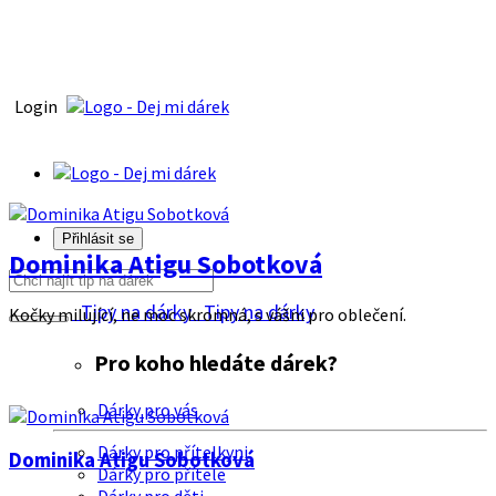
Login
Přihlásit se
Dominika Atigu Sobotková
Tipy na dárky
Tipy na dárky
Kočky milující, ne moc skromná, s vášni pro oblečení.
Pro koho hledáte dárek?
Dárky pro vás
Dárky pro přítelkyni
Dominika Atigu Sobotková
Dárky pro přítele