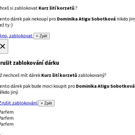
hceš si zablokovat
Kurz šití korzetů
?
ento dárek pak nekoupí pro
Dominika Atigu Sobotková
nikdo jin
ež ty :)
no, zablokovat
× Zpět
×
rušit zablokování dárku
ž nechceš mít dárek
Kurz šití korzetů
zablokovaný?
ento dárek pak bude moci koupit pro
Dominika Atigu Sobotková
ěkdo jiný.
rušit zablokování
× Zpět