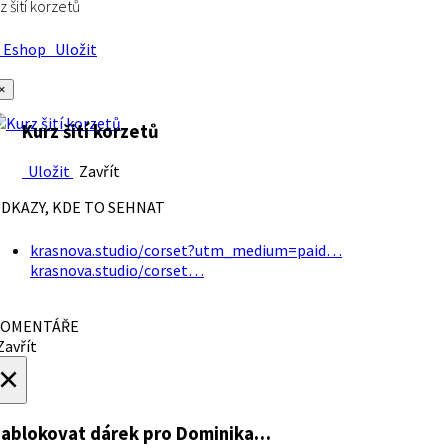
z šití korzetů
Eshop
Uložit
×
Kurz šití korzetů
Uložit
Zavřít
DKAZY, KDE TO SEHNAT
krasnova.studio/corset?utm_medium=paid…
krasnova.studio/corset…
OMENTÁŘE
avřít
×
ablokovat dárek
pro Dominika…