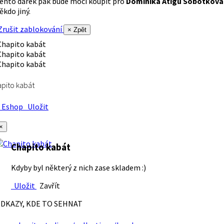
ento dárek pak bude moci koupit pro
Dominika Atigu Sobotková
ěkdo jiný.
rušit zablokování
× Zpět
pito kabát
Eshop
Uložit
×
Chapito kabát
Kdyby byl některý z nich zase skladem :)
Uložit
Zavřít
DKAZY, KDE TO SEHNAT