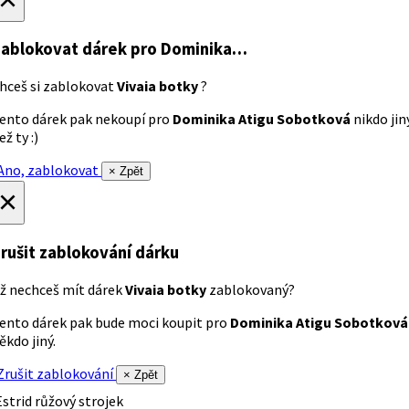
ablokovat dárek
pro Dominika…
hceš si zablokovat
Vivaia botky
?
ento dárek pak nekoupí pro
Dominika Atigu Sobotková
nikdo jin
ež ty :)
no, zablokovat
× Zpět
×
rušit zablokování dárku
ž nechceš mít dárek
Vivaia botky
zablokovaný?
ento dárek pak bude moci koupit pro
Dominika Atigu Sobotková
ěkdo jiný.
rušit zablokování
× Zpět