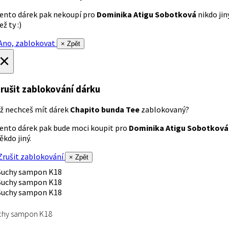
ento dárek pak nekoupí pro
Dominika Atigu Sobotková
nikdo jin
ež ty :)
no, zablokovat
× Zpět
×
rušit zablokování dárku
ž nechceš mít dárek
Chapito bunda Tee
zablokovaný?
ento dárek pak bude moci koupit pro
Dominika Atigu Sobotková
ěkdo jiný.
rušit zablokování
× Zpět
chy sampon K18