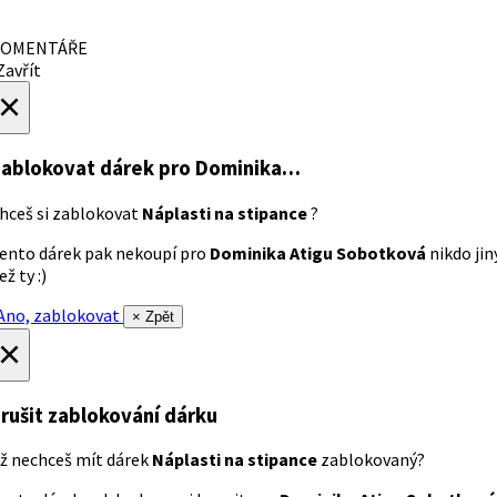
OMENTÁŘE
avřít
×
ablokovat dárek
pro Dominika…
hceš si zablokovat
Náplasti na stipance
?
ento dárek pak nekoupí pro
Dominika Atigu Sobotková
nikdo jin
ež ty :)
no, zablokovat
× Zpět
×
rušit zablokování dárku
ž nechceš mít dárek
Náplasti na stipance
zablokovaný?