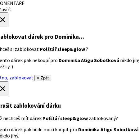
OMENTÁŘE
avřít
×
ablokovat dárek
pro Dominika…
hceš si zablokovat
Polštář sleep&glow
?
ento dárek pak nekoupí pro
Dominika Atigu Sobotková
nikdo jin
ež ty :)
no, zablokovat
× Zpět
×
rušit zablokování dárku
ž nechceš mít dárek
Polštář sleep&glow
zablokovaný?
ento dárek pak bude moci koupit pro
Dominika Atigu Sobotková
ěkdo jiný.