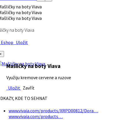
ličky na boty Viava
Eshop
Uložit
×
Mašličky na boty Viava
Využiju kremove cervene a ruzove
Uložit
Zavřít
DKAZY, KDE TO SEHNAT
www.vivaia.com/products/XRPD00812/Dora…
www.vivaia.com/products…