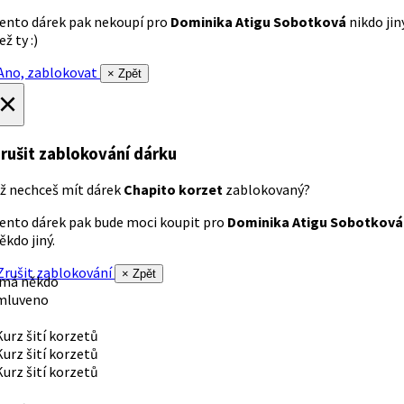
ento dárek pak nekoupí pro
Dominika Atigu Sobotková
nikdo jin
ež ty :)
no, zablokovat
× Zpět
×
rušit zablokování dárku
ž nechceš mít dárek
Chapito korzet
zablokovaný?
ento dárek pak bude moci koupit pro
Dominika Atigu Sobotková
ěkdo jiný.
rušit zablokování
× Zpět
 má někdo
mluveno