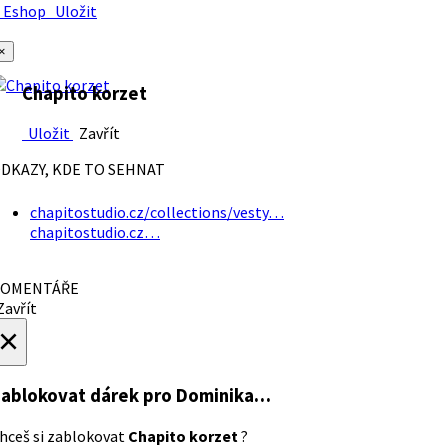
Eshop
Uložit
×
Chapito korzet
Uložit
Zavřít
DKAZY, KDE TO SEHNAT
chapitostudio.cz/collections/vesty…
chapitostudio.cz…
OMENTÁŘE
avřít
×
ablokovat dárek
pro Dominika…
hceš si zablokovat
Chapito korzet
?