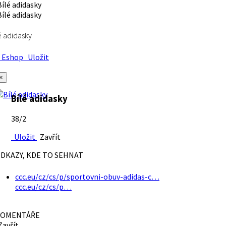
é adidasky
Eshop
Uložit
×
Bílé adidasky
38/2
Uložit
Zavřít
DKAZY, KDE TO SEHNAT
ccc.eu/cz/cs/p/sportovni-obuv-adidas-c…
ccc.eu/cz/cs/p…
OMENTÁŘE
avřít