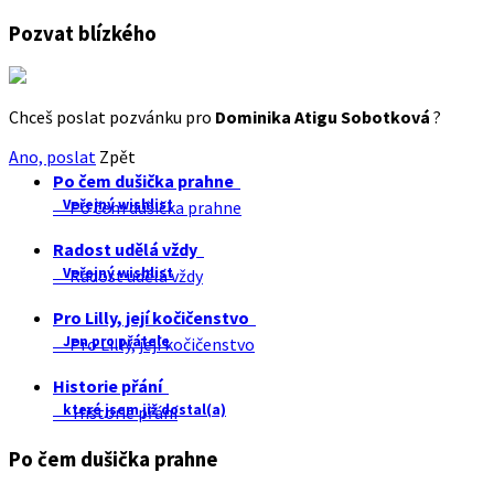
Pozvat blízkého
Chceš poslat pozvánku pro
Dominika Atigu Sobotková
?
Ano, poslat
Zpět
Po čem dušička prahne
Veřejný wishlist
Po čem dušička prahne
Radost udělá vždy
Veřejný wishlist
Radost udělá vždy
Pro Lilly, její kočičenstvo
Jen pro přátele
Pro Lilly, její kočičenstvo
Historie přání
které jsem již dostal(a)
Historie přání
Po čem dušička prahne