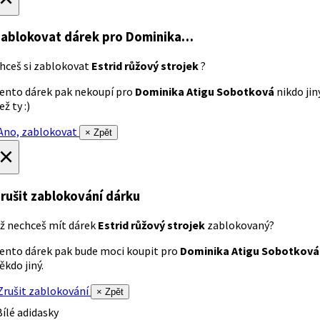
ablokovat dárek
pro Dominika…
hceš si zablokovat
Estrid růžový strojek
?
ento dárek pak nekoupí pro
Dominika Atigu Sobotková
nikdo jin
ež ty :)
no, zablokovat
× Zpět
×
rušit zablokování dárku
ž nechceš mít dárek
Estrid růžový strojek
zablokovaný?
ento dárek pak bude moci koupit pro
Dominika Atigu Sobotková
ěkdo jiný.
rušit zablokování
× Zpět