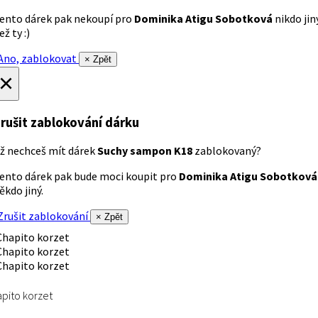
ento dárek pak nekoupí pro
Dominika Atigu Sobotková
nikdo jin
ež ty :)
no, zablokovat
× Zpět
×
rušit zablokování dárku
ž nechceš mít dárek
Suchy sampon K18
zablokovaný?
ento dárek pak bude moci koupit pro
Dominika Atigu Sobotková
ěkdo jiný.
rušit zablokování
× Zpět
pito korzet