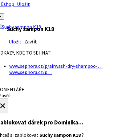
Eshop
Uložit
×
Suchy sampon K18
Uložit
Zavřít
DKAZY, KDE TO SEHNAT
www.sephora.cz/p/airwash-dry-shampoo-…
www.sephora.cz/p…
OMENTÁŘE
avřít
×
ablokovat dárek
pro Dominika…
hceš si zablokovat
Suchy sampon K18
?