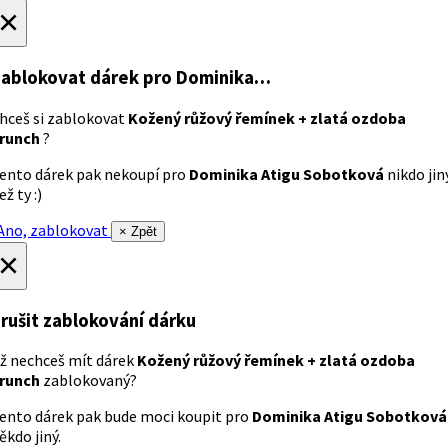
×
ablokovat dárek
pro Dominika…
hceš si zablokovat
Kožený růžový řemínek + zlatá ozdoba
runch
?
ento dárek pak nekoupí pro
Dominika Atigu Sobotková
nikdo jin
ež ty :)
no, zablokovat
× Zpět
×
rušit zablokování dárku
ž nechceš mít dárek
Kožený růžový řemínek + zlatá ozdoba
runch
zablokovaný?
ento dárek pak bude moci koupit pro
Dominika Atigu Sobotková
ěkdo jiný.