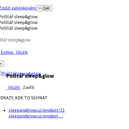
rušit zablokování
× Zpět
štář sleep&glow
Eshop
Uložit
×
Polštář sleep&glow
Uložit
Zavřít
DKAZY, KDE TO SEHNAT
sleepandglow.cz/product/11
sleepandglow.cz/product…