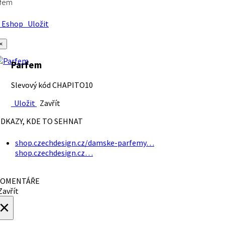
rfem
Eshop
Uložit
×
Parfem
Slevový kód CHAPITO10
Uložit
Zavřít
DKAZY, KDE TO SEHNAT
shop.czechdesign.cz/damske-parfemy…
shop.czechdesign.cz…
OMENTÁŘE
avřít
×