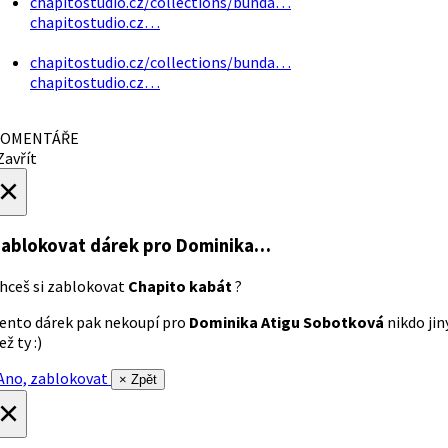
chapitostudio.cz/collections/bunda…
chapitostudio.cz…
chapitostudio.cz/collections/bunda…
chapitostudio.cz…
OMENTÁŘE
avřít
×
ablokovat dárek
pro Dominika…
hceš si zablokovat
Chapito kabát
?
ento dárek pak nekoupí pro
Dominika Atigu Sobotková
nikdo jin
ež ty :)
no, zablokovat
× Zpět
×