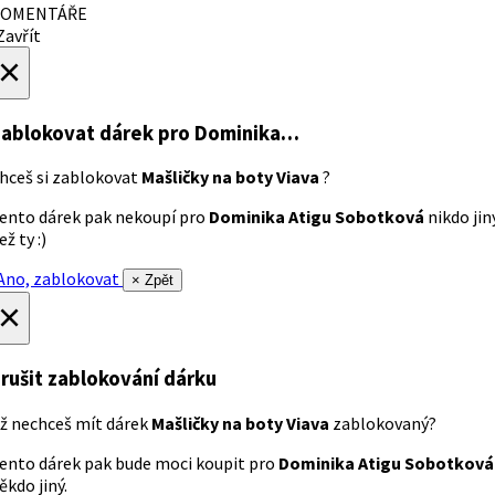
OMENTÁŘE
avřít
×
ablokovat dárek
pro Dominika…
hceš si zablokovat
Mašličky na boty Viava
?
ento dárek pak nekoupí pro
Dominika Atigu Sobotková
nikdo jin
ež ty :)
no, zablokovat
× Zpět
×
rušit zablokování dárku
ž nechceš mít dárek
Mašličky na boty Viava
zablokovaný?
ento dárek pak bude moci koupit pro
Dominika Atigu Sobotková
ěkdo jiný.