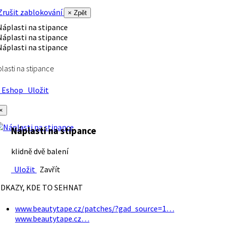
rušit zablokování
× Zpět
lasti na stipance
Eshop
Uložit
×
Náplasti na stipance
klidně dvě balení
Uložit
Zavřít
DKAZY, KDE TO SEHNAT
www.beautytape.cz/patches/?gad_source=1…
www.beautytape.cz…