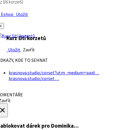
z šití korzetů
Eshop
Uložit
×
Kurz šití korzetů
Uložit
Zavřít
DKAZY, KDE TO SEHNAT
krasnova.studio/corset?utm_medium=paid…
krasnova.studio/corset…
OMENTÁŘE
avřít
×
ablokovat dárek
pro Dominika…