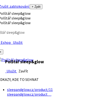
rušit zablokování
× Zpět
štář sleep&glow
Eshop
Uložit
×
Polštář sleep&glow
Uložit
Zavřít
DKAZY, KDE TO SEHNAT
sleepandglow.cz/product/11
sleepandglow.cz/product…