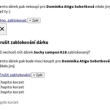
ento dárek pak nekoupí pro
Dominika Atigu Sobotková
nikdo jin
ež ty :)
no, zablokovat
× Zpět
×
rušit zablokování dárku
ž nechceš mít dárek
Suchy sampon K18
zablokovaný?
ento dárek pak bude moci koupit pro
Dominika Atigu Sobotková
ěkdo jiný.
rušit zablokování
× Zpět
pito korzet