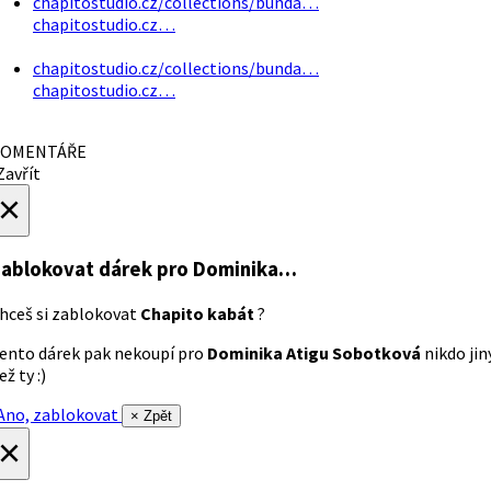
chapitostudio.cz/collections/bunda…
chapitostudio.cz…
chapitostudio.cz/collections/bunda…
chapitostudio.cz…
OMENTÁŘE
avřít
×
ablokovat dárek
pro Dominika…
hceš si zablokovat
Chapito kabát
?
ento dárek pak nekoupí pro
Dominika Atigu Sobotková
nikdo jin
ež ty :)
no, zablokovat
× Zpět
×