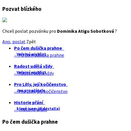
Pozvat blízkého
Chceš poslat pozvánku pro
Dominika Atigu Sobotková
?
Ano, poslat
Zpět
Po čem dušička prahne
Veřejný wishlist
Po čem dušička prahne
Radost udělá vždy
Veřejný wishlist
Radost udělá vždy
Pro Lilly, její kočičenstvo
Jen pro přátele
Pro Lilly, její kočičenstvo
Historie přání
které jsem již dostal(a)
Historie přání
Po čem dušička prahne