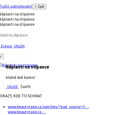
rušit zablokování
× Zpět
lasti na stipance
Eshop
Uložit
×
Náplasti na stipance
klidně dvě balení
Uložit
Zavřít
DKAZY, KDE TO SEHNAT
www.beautytape.cz/patches/?gad_source=1…
www.beautytape.cz…