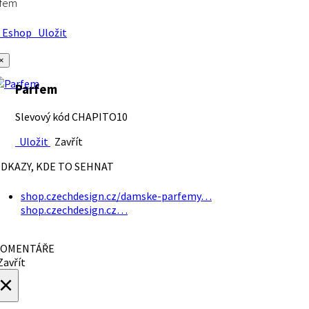
rfem
Eshop
Uložit
×
Parfem
Slevový kód CHAPITO10
Uložit
Zavřít
DKAZY, KDE TO SEHNAT
shop.czechdesign.cz/damske-parfemy…
shop.czechdesign.cz…
OMENTÁŘE
avřít
×