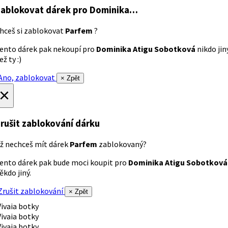
ablokovat dárek
pro Dominika…
hceš si zablokovat
Parfem
?
ento dárek pak nekoupí pro
Dominika Atigu Sobotková
nikdo jin
ež ty :)
no, zablokovat
× Zpět
×
rušit zablokování dárku
ž nechceš mít dárek
Parfem
zablokovaný?
ento dárek pak bude moci koupit pro
Dominika Atigu Sobotková
ěkdo jiný.
rušit zablokování
× Zpět