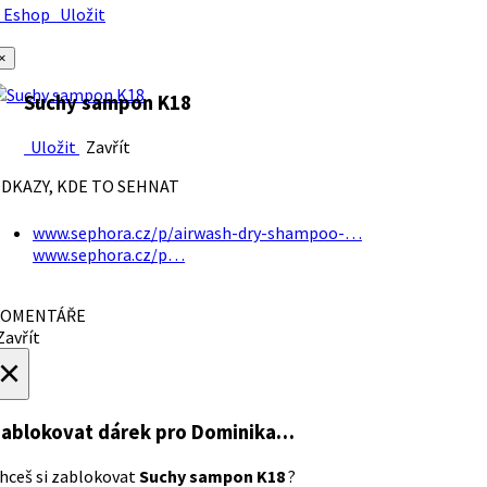
Eshop
Uložit
×
Suchy sampon K18
Uložit
Zavřít
DKAZY, KDE TO SEHNAT
www.sephora.cz/p/airwash-dry-shampoo-…
www.sephora.cz/p…
OMENTÁŘE
avřít
×
ablokovat dárek
pro Dominika…
hceš si zablokovat
Suchy sampon K18
?