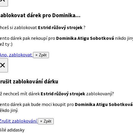
ablokovat dárek
pro Dominika…
hceš si zablokovat
Estrid růžový strojek
?
ento dárek pak nekoupí pro
Dominika Atigu Sobotková
nikdo jin
ež ty :)
no, zablokovat
× Zpět
×
rušit zablokování dárku
ž nechceš mít dárek
Estrid růžový strojek
zablokovaný?
ento dárek pak bude moci koupit pro
Dominika Atigu Sobotková
ěkdo jiný.
rušit zablokování
× Zpět