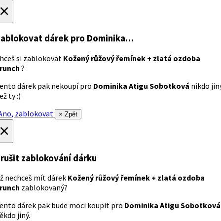
×
ablokovat dárek
pro Dominika…
hceš si zablokovat
Kožený růžový řemínek + zlatá ozdoba
runch
?
ento dárek pak nekoupí pro
Dominika Atigu Sobotková
nikdo jin
ež ty :)
no, zablokovat
× Zpět
×
rušit zablokování dárku
ž nechceš mít dárek
Kožený růžový řemínek + zlatá ozdoba
runch
zablokovaný?
ento dárek pak bude moci koupit pro
Dominika Atigu Sobotková
ěkdo jiný.