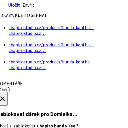
Uložit
Zavřít
DKAZY, KDE TO SEHNAT
chapitostudio.cz/products/bunda-kantha…
chapitostudio.cz…
chapitostudio.cz/products/bunda-kantha…
chapitostudio.cz…
chapitostudio.cz/products/bunda-kantha…
chapitostudio.cz…
OMENTÁŘE
avřít
×
ablokovat dárek
pro Dominika…
hceš si zablokovat
Chapito bunda Tee
?