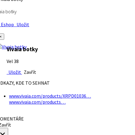
aia botky
Eshop
Uložit
×
Vivaia botky
Vel 38
Uložit
Zavřít
DKAZY, KDE TO SEHNAT
www.vivaia.com/products/XRPD01036…
www.vivaia.com/products…
OMENTÁŘE
avřít
×