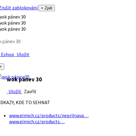
rušit zablokování
× Zpět
k pánev 30
Eshop
Uložit
×
wok pánev 30
Uložit
Zavřít
DKAZY, KDE TO SEHNAT
www.elmich.cz/products/neprilnava…
www.elmich.cz/products…