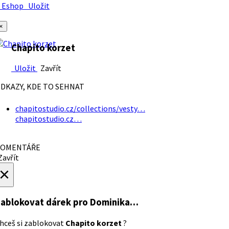
Eshop
Uložit
×
Chapito korzet
Uložit
Zavřít
DKAZY, KDE TO SEHNAT
chapitostudio.cz/collections/vesty…
chapitostudio.cz…
OMENTÁŘE
avřít
×
ablokovat dárek
pro Dominika…
hceš si zablokovat
Chapito korzet
?