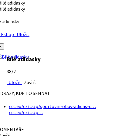
é adidasky
Eshop
Uložit
×
Bílé adidasky
38/2
Uložit
Zavřít
DKAZY, KDE TO SEHNAT
ccc.eu/cz/cs/p/sportovni-obuv-adidas-c…
ccc.eu/cz/cs/p…
OMENTÁŘE
avřít