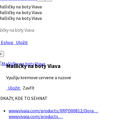
ličky na boty Viava
Eshop
Uložit
×
Mašličky na boty Viava
Využiju kremove cervene a ruzove
Uložit
Zavřít
DKAZY, KDE TO SEHNAT
www.vivaia.com/products/XRPD00812/Dora…
www.vivaia.com/products…