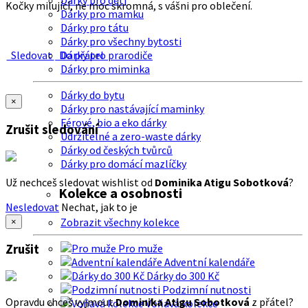
Dárky pro děti
Kočky milující, ne moc skromná, s vášni pro oblečení.
Dárky pro mamku
Dárky pro tátu
Dárky pro všechny bytosti
Sledovat
Do přátel
Dárky pro prarodiče
Dárky pro miminka
Dárky do bytu
×
Dárky pro nastávající maminky
Férové, bio a eko dárky
Zrušit sledování
Udržitelné a zero-waste dárky
Dárky od českých tvůrců
Dárky pro domácí mazlíčky
Už nechceš sledovat wishlist od
Dominika Atigu Sobotková
?
Kolekce a osobnosti
Nesledovat
Nechat, jak to je
Zobrazit všechny kolekce
×
Zrušit
Pro muže
Adventní kalendáře
Dárky do 300 Kč
Podzimní nutnosti
Opravdu chceš vyjmout
Dominika Atigu Sobotková
z přátel?
Voňavá kolekce