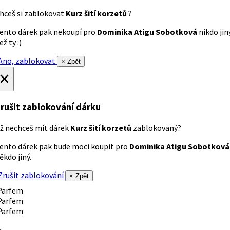
hceš si zablokovat
Kurz šití korzetů
?
ento dárek pak nekoupí pro
Dominika Atigu Sobotková
nikdo jin
ež ty :)
no, zablokovat
× Zpět
×
rušit zablokování dárku
ž nechceš mít dárek
Kurz šití korzetů
zablokovaný?
ento dárek pak bude moci koupit pro
Dominika Atigu Sobotková
ěkdo jiný.
rušit zablokování
× Zpět