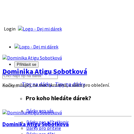
Login
Přihlásit se
Dominika Atigu Sobotková
Tipy na dárky
Tipy na dárky
Kočky milující, ne moc skromná, s vášni pro oblečení.
Pro koho hledáte dárek?
Dárky pro vás
Dárky pro přítelkyni
Dominika Atigu Sobotková
Dárky pro přítele