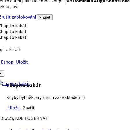
ento dárek pak bude moci koupit pro
Dominika Atigu Sobotková
ěkdo jiný.
rušit zablokování
× Zpět
pito kabát
Eshop
Uložit
×
Chapito kabát
Kdyby byl některý z nich zase skladem :)
Uložit
Zavřít
DKAZY, KDE TO SEHNAT