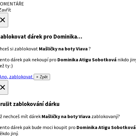
OMENTÁŘE
avřít
×
ablokovat dárek
pro Dominika…
hceš si zablokovat
Mašličky na boty Viava
?
ento dárek pak nekoupí pro
Dominika Atigu Sobotková
nikdo jin
ež ty :)
no, zablokovat
× Zpět
×
rušit zablokování dárku
ž nechceš mít dárek
Mašličky na boty Viava
zablokovaný?
ento dárek pak bude moci koupit pro
Dominika Atigu Sobotková
ěkdo jiný.