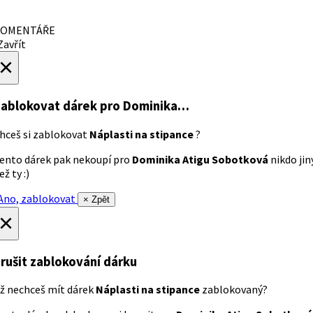
OMENTÁŘE
avřít
×
ablokovat dárek
pro Dominika…
hceš si zablokovat
Náplasti na stipance
?
ento dárek pak nekoupí pro
Dominika Atigu Sobotková
nikdo jin
ež ty :)
no, zablokovat
× Zpět
×
rušit zablokování dárku
ž nechceš mít dárek
Náplasti na stipance
zablokovaný?