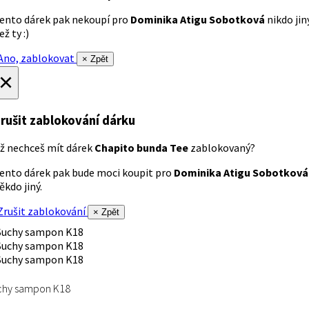
ento dárek pak nekoupí pro
Dominika Atigu Sobotková
nikdo jin
ež ty :)
no, zablokovat
× Zpět
×
rušit zablokování dárku
ž nechceš mít dárek
Chapito bunda Tee
zablokovaný?
ento dárek pak bude moci koupit pro
Dominika Atigu Sobotková
ěkdo jiný.
rušit zablokování
× Zpět
chy sampon K18