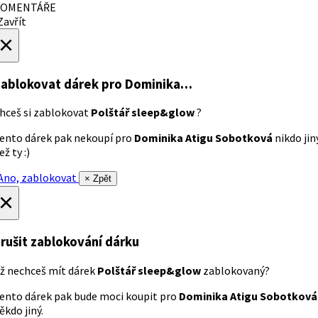
OMENTÁŘE
avřít
×
ablokovat dárek
pro Dominika…
hceš si zablokovat
Polštář sleep&glow
?
ento dárek pak nekoupí pro
Dominika Atigu Sobotková
nikdo jin
ež ty :)
no, zablokovat
× Zpět
×
rušit zablokování dárku
ž nechceš mít dárek
Polštář sleep&glow
zablokovaný?
ento dárek pak bude moci koupit pro
Dominika Atigu Sobotková
ěkdo jiný.