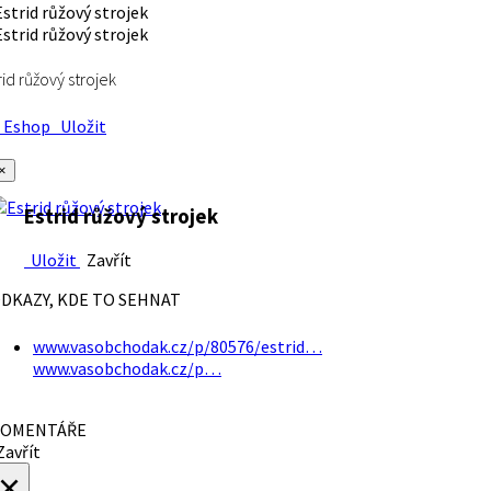
rid růžový strojek
Eshop
Uložit
×
Estrid růžový strojek
Uložit
Zavřít
DKAZY, KDE TO SEHNAT
www.vasobchodak.cz/p/80576/estrid…
www.vasobchodak.cz/p…
OMENTÁŘE
avřít
×