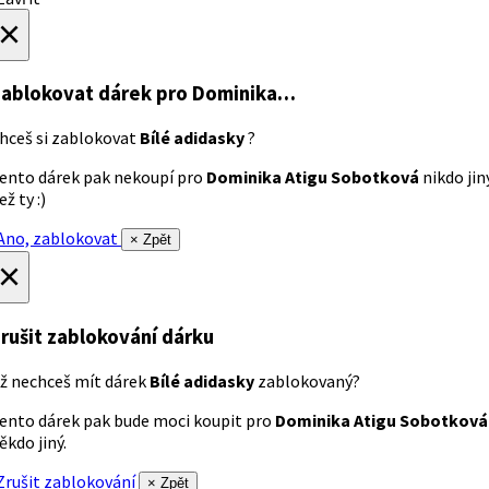
×
ablokovat dárek
pro Dominika…
hceš si zablokovat
Bílé adidasky
?
ento dárek pak nekoupí pro
Dominika Atigu Sobotková
nikdo jin
ež ty :)
no, zablokovat
× Zpět
×
rušit zablokování dárku
ž nechceš mít dárek
Bílé adidasky
zablokovaný?
ento dárek pak bude moci koupit pro
Dominika Atigu Sobotková
ěkdo jiný.
rušit zablokování
× Zpět