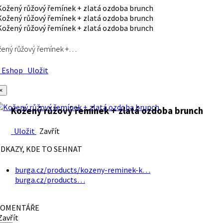
ený růžový řemínek +…
Eshop
Uložit
×
Kožený růžový řemínek + zlatá ozdoba brunch
Uložit
Zavřít
DKAZY, KDE TO SEHNAT
burga.cz/products/kozeny-reminek-k…
burga.cz/products…
OMENTÁŘE
avřít