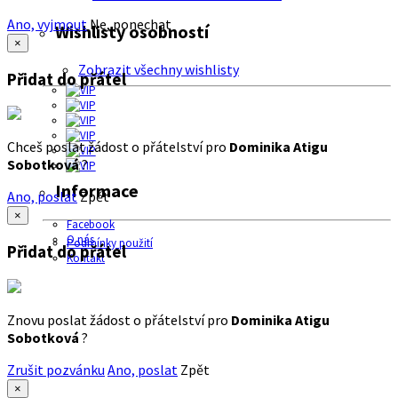
Ano, vyjmout
Ne, ponechat
Wishlisty osobností
×
Zobrazit všechny wishlisty
Přidat do přátel
Chceš poslat žádost o přátelství pro
Dominika Atigu
Sobotková
?
Informace
Ano, poslat
Zpět
×
Facebook
O nás
Podmínky použití
Přidat do přátel
Kontakt
Znovu poslat žádost o přátelství pro
Dominika Atigu
Sobotková
?
Zrušit pozvánku
Ano, poslat
Zpět
×