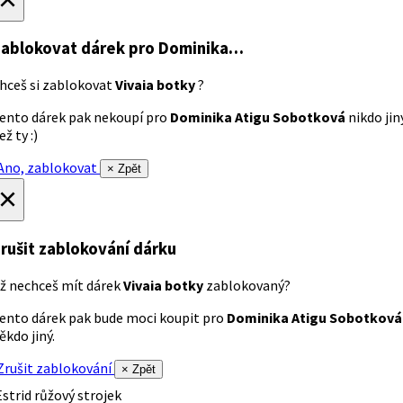
ablokovat dárek
pro Dominika…
hceš si zablokovat
Vivaia botky
?
ento dárek pak nekoupí pro
Dominika Atigu Sobotková
nikdo jin
ež ty :)
no, zablokovat
× Zpět
×
rušit zablokování dárku
ž nechceš mít dárek
Vivaia botky
zablokovaný?
ento dárek pak bude moci koupit pro
Dominika Atigu Sobotková
ěkdo jiný.
rušit zablokování
× Zpět