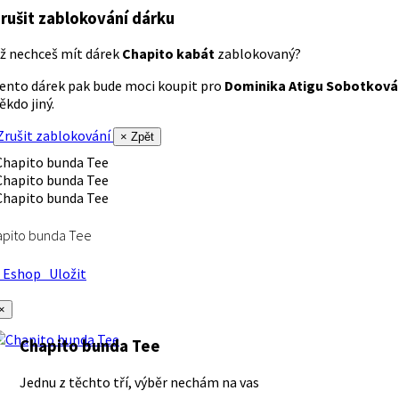
rušit zablokování dárku
ž nechceš mít dárek
Chapito kabát
zablokovaný?
ento dárek pak bude moci koupit pro
Dominika Atigu Sobotková
ěkdo jiný.
rušit zablokování
× Zpět
apito bunda Tee
Eshop
Uložit
×
Chapito bunda Tee
Jednu z těchto tří, výběr nechám na vas