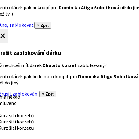
ento dárek pak nekoupí pro
Dominika Atigu Sobotková
nikdo jin
ež ty :)
no, zablokovat
× Zpět
×
rušit zablokování dárku
ž nechceš mít dárek
Chapito korzet
zablokovaný?
ento dárek pak bude moci koupit pro
Dominika Atigu Sobotková
ěkdo jiný.
rušit zablokování
× Zpět
 má někdo
mluveno