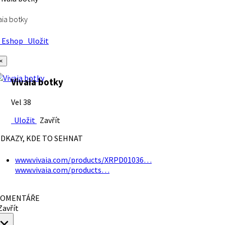
aia botky
Eshop
Uložit
×
Vivaia botky
Vel 38
Uložit
Zavřít
DKAZY, KDE TO SEHNAT
www.vivaia.com/products/XRPD01036…
www.vivaia.com/products…
OMENTÁŘE
avřít
×