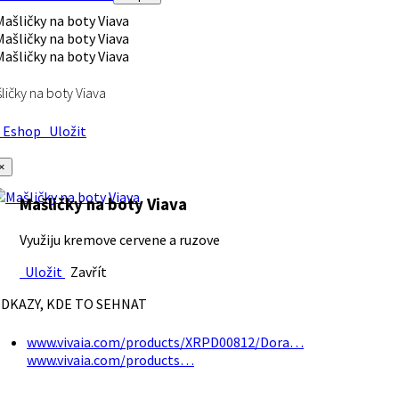
ličky na boty Viava
Eshop
Uložit
×
Mašličky na boty Viava
Využiju kremove cervene a ruzove
Uložit
Zavřít
DKAZY, KDE TO SEHNAT
www.vivaia.com/products/XRPD00812/Dora…
www.vivaia.com/products…