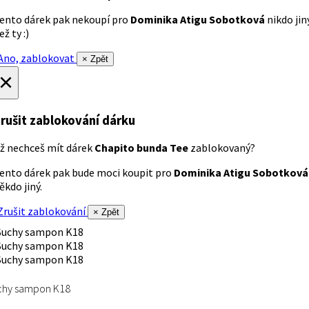
ento dárek pak nekoupí pro
Dominika Atigu Sobotková
nikdo jin
ež ty :)
no, zablokovat
× Zpět
×
rušit zablokování dárku
ž nechceš mít dárek
Chapito bunda Tee
zablokovaný?
ento dárek pak bude moci koupit pro
Dominika Atigu Sobotková
ěkdo jiný.
rušit zablokování
× Zpět
chy sampon K18