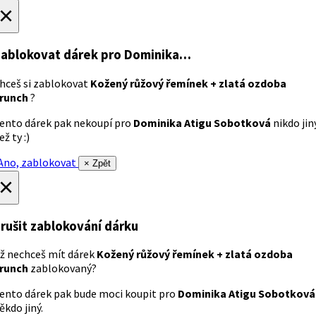
×
ablokovat dárek
pro Dominika…
hceš si zablokovat
Kožený růžový řemínek + zlatá ozdoba
runch
?
ento dárek pak nekoupí pro
Dominika Atigu Sobotková
nikdo jin
ež ty :)
no, zablokovat
× Zpět
×
rušit zablokování dárku
ž nechceš mít dárek
Kožený růžový řemínek + zlatá ozdoba
runch
zablokovaný?
ento dárek pak bude moci koupit pro
Dominika Atigu Sobotková
ěkdo jiný.