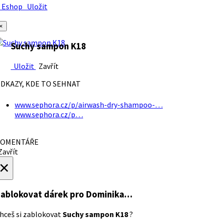
Eshop
Uložit
×
Suchy sampon K18
Uložit
Zavřít
DKAZY, KDE TO SEHNAT
www.sephora.cz/p/airwash-dry-shampoo-…
www.sephora.cz/p…
OMENTÁŘE
avřít
×
ablokovat dárek
pro Dominika…
hceš si zablokovat
Suchy sampon K18
?