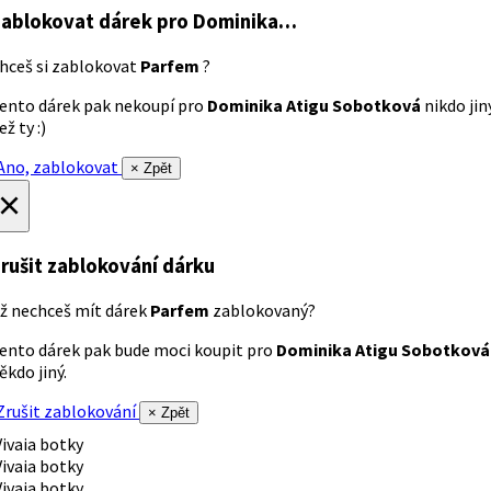
ablokovat dárek
pro Dominika…
hceš si zablokovat
Parfem
?
ento dárek pak nekoupí pro
Dominika Atigu Sobotková
nikdo jin
ež ty :)
no, zablokovat
× Zpět
×
rušit zablokování dárku
ž nechceš mít dárek
Parfem
zablokovaný?
ento dárek pak bude moci koupit pro
Dominika Atigu Sobotková
ěkdo jiný.
rušit zablokování
× Zpět