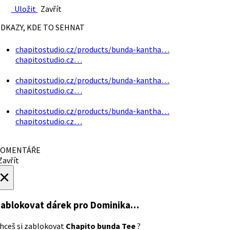
Uložit
Zavřít
DKAZY, KDE TO SEHNAT
chapitostudio.cz/products/bunda-kantha…
chapitostudio.cz…
chapitostudio.cz/products/bunda-kantha…
chapitostudio.cz…
chapitostudio.cz/products/bunda-kantha…
chapitostudio.cz…
OMENTÁŘE
avřít
×
ablokovat dárek
pro Dominika…
hceš si zablokovat
Chapito bunda Tee
?