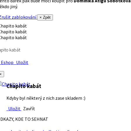
ento dárek pak bude moci koupit pro
Dominika Atigu Sobotková
ěkdo jiný.
rušit zablokování
× Zpět
pito kabát
Eshop
Uložit
×
Chapito kabát
Kdyby byl některý z nich zase skladem :)
Uložit
Zavřít
DKAZY, KDE TO SEHNAT