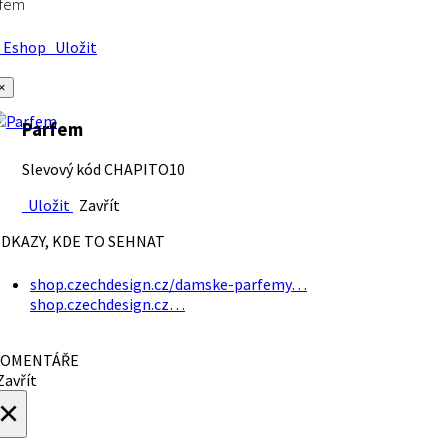
rfem
Eshop
Uložit
×
Parfem
Slevový kód CHAPITO10
Uložit
Zavřít
DKAZY, KDE TO SEHNAT
shop.czechdesign.cz/damske-parfemy…
shop.czechdesign.cz…
OMENTÁŘE
avřít
×