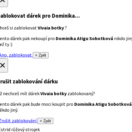
ablokovat dárek
pro Dominika…
hceš si zablokovat
Vivaia botky
?
ento dárek pak nekoupí pro
Dominika Atigu Sobotková
nikdo jin
ež ty :)
no, zablokovat
× Zpět
×
rušit zablokování dárku
ž nechceš mít dárek
Vivaia botky
zablokovaný?
ento dárek pak bude moci koupit pro
Dominika Atigu Sobotková
ěkdo jiný.
rušit zablokování
× Zpět