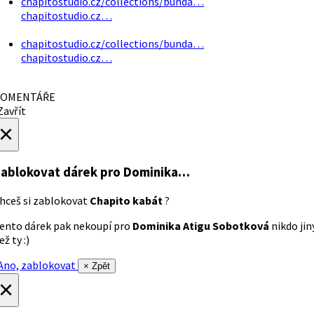
chapitostudio.cz/collections/bunda…
chapitostudio.cz…
chapitostudio.cz/collections/bunda…
chapitostudio.cz…
OMENTÁŘE
avřít
×
ablokovat dárek
pro Dominika…
hceš si zablokovat
Chapito kabát
?
ento dárek pak nekoupí pro
Dominika Atigu Sobotková
nikdo jin
ež ty :)
no, zablokovat
× Zpět
×