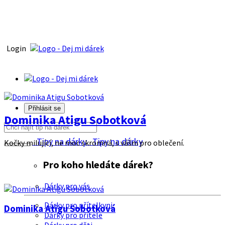
Login
Přihlásit se
Dominika Atigu Sobotková
Tipy na dárky
Tipy na dárky
Kočky milující, ne moc skromná, s vášni pro oblečení.
Pro koho hledáte dárek?
Dárky pro vás
Dárky pro přítelkyni
Dominika Atigu Sobotková
Dárky pro přítele