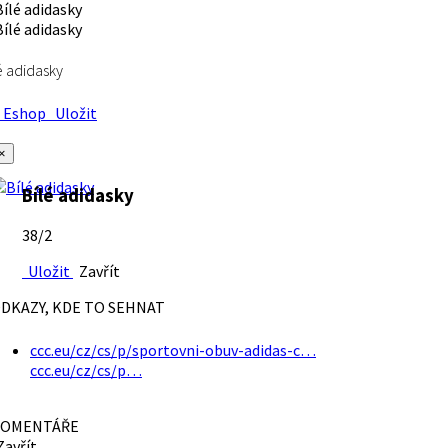
é adidasky
Eshop
Uložit
×
Bílé adidasky
38/2
Uložit
Zavřít
DKAZY, KDE TO SEHNAT
ccc.eu/cz/cs/p/sportovni-obuv-adidas-c…
ccc.eu/cz/cs/p…
OMENTÁŘE
avřít