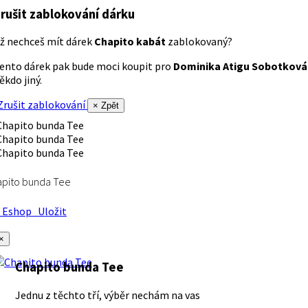
rušit zablokování dárku
ž nechceš mít dárek
Chapito kabát
zablokovaný?
ento dárek pak bude moci koupit pro
Dominika Atigu Sobotková
ěkdo jiný.
rušit zablokování
× Zpět
apito bunda Tee
Eshop
Uložit
×
Chapito bunda Tee
Jednu z těchto tří, výběr nechám na vas