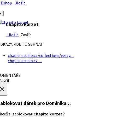
Eshop
Uložit
×
Chapito korzet
Uložit
Zavřít
DKAZY, KDE TO SEHNAT
chapitostudio.cz/collections/vesty…
chapitostudio.cz…
OMENTÁŘE
avřít
×
ablokovat dárek
pro Dominika…
hceš si zablokovat
Chapito korzet
?