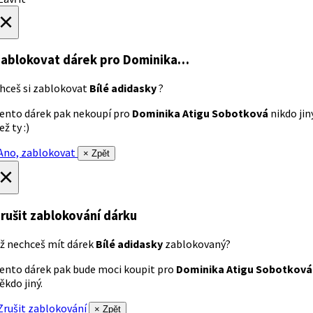
×
ablokovat dárek
pro Dominika…
hceš si zablokovat
Bílé adidasky
?
ento dárek pak nekoupí pro
Dominika Atigu Sobotková
nikdo jin
ež ty :)
no, zablokovat
× Zpět
×
rušit zablokování dárku
ž nechceš mít dárek
Bílé adidasky
zablokovaný?
ento dárek pak bude moci koupit pro
Dominika Atigu Sobotková
ěkdo jiný.
rušit zablokování
× Zpět