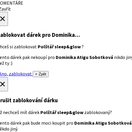
OMENTÁŘE
avřít
×
ablokovat dárek
pro Dominika…
hceš si zablokovat
Polštář sleep&glow
?
ento dárek pak nekoupí pro
Dominika Atigu Sobotková
nikdo jin
ež ty :)
no, zablokovat
× Zpět
×
rušit zablokování dárku
ž nechceš mít dárek
Polštář sleep&glow
zablokovaný?
ento dárek pak bude moci koupit pro
Dominika Atigu Sobotková
ěkdo jiný.