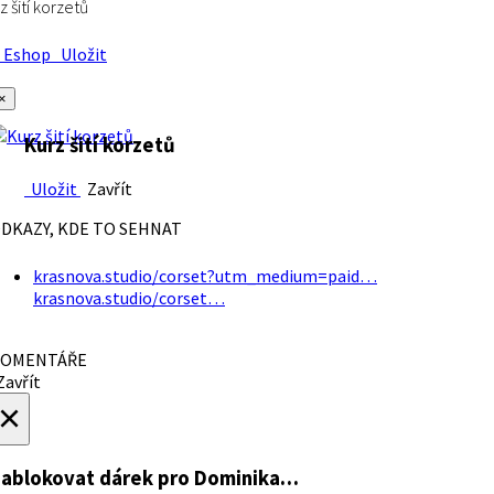
z šití korzetů
Eshop
Uložit
×
Kurz šití korzetů
Uložit
Zavřít
DKAZY, KDE TO SEHNAT
krasnova.studio/corset?utm_medium=paid…
krasnova.studio/corset…
OMENTÁŘE
avřít
×
ablokovat dárek
pro Dominika…