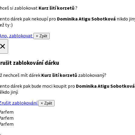
hceš si zablokovat
Kurz šití korzetů
?
ento dárek pak nekoupí pro
Dominika Atigu Sobotková
nikdo jin
ež ty :)
no, zablokovat
× Zpět
×
rušit zablokování dárku
ž nechceš mít dárek
Kurz šití korzetů
zablokovaný?
ento dárek pak bude moci koupit pro
Dominika Atigu Sobotková
ěkdo jiný.
rušit zablokování
× Zpět