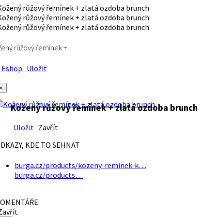
ený růžový řemínek +…
Eshop
Uložit
×
Kožený růžový řemínek + zlatá ozdoba brunch
Uložit
Zavřít
DKAZY, KDE TO SEHNAT
burga.cz/products/kozeny-reminek-k…
burga.cz/products…
OMENTÁŘE
avřít