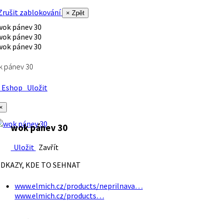
rušit zablokování
× Zpět
k pánev 30
Eshop
Uložit
×
wok pánev 30
Uložit
Zavřít
DKAZY, KDE TO SEHNAT
www.elmich.cz/products/neprilnava…
www.elmich.cz/products…