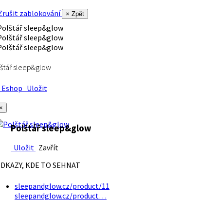
rušit zablokování
× Zpět
štář sleep&glow
Eshop
Uložit
×
Polštář sleep&glow
Uložit
Zavřít
DKAZY, KDE TO SEHNAT
sleepandglow.cz/product/11
sleepandglow.cz/product…