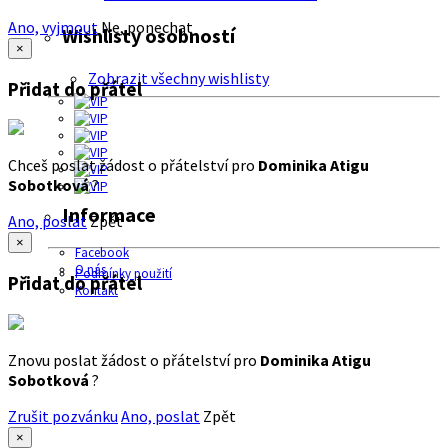
Ano, vyjmout
Ne, ponechat
Wishlisty osobností
×
Zobrazit všechny wishlisty
Přidat do přátel
Chceš poslat žádost o přátelství pro
Dominika Atigu
Sobotková
?
Informace
Ano, poslat
Zpět
×
Facebook
O nás
Podmínky použití
Přidat do přátel
Kontakt
Znovu poslat žádost o přátelství pro
Dominika Atigu
Sobotková
?
Zrušit pozvánku
Ano, poslat
Zpět
×