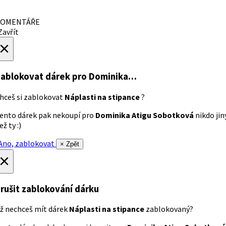
OMENTÁŘE
avřít
×
ablokovat dárek
pro Dominika…
hceš si zablokovat
Náplasti na stipance
?
ento dárek pak nekoupí pro
Dominika Atigu Sobotková
nikdo jin
ež ty :)
no, zablokovat
× Zpět
×
rušit zablokování dárku
ž nechceš mít dárek
Náplasti na stipance
zablokovaný?