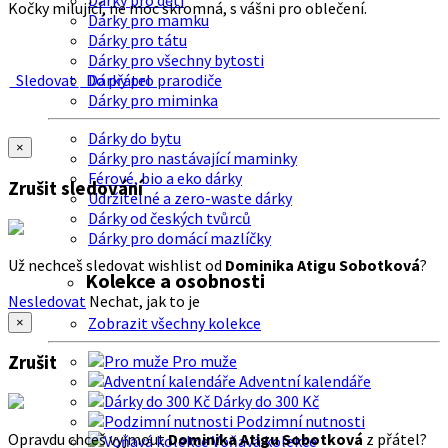
Dárky pro děti
Kočky milující, ne moc skromná, s vášni pro oblečení.
Dárky pro mamku
Dárky pro tátu
Dárky pro všechny bytosti
Sledovat
Do přátel
Dárky pro prarodiče
Dárky pro miminka
Dárky do bytu
×
Dárky pro nastávající maminky
Férové, bio a eko dárky
Zrušit sledování
Udržitelné a zero-waste dárky
Dárky od českých tvůrců
Dárky pro domácí mazlíčky
Už nechceš sledovat wishlist od
Dominika Atigu Sobotková
?
Kolekce a osobnosti
Nesledovat
Nechat, jak to je
Zobrazit všechny kolekce
×
Zrušit
Pro muže
Adventní kalendáře
Dárky do 300 Kč
Podzimní nutnosti
Opravdu chceš vyjmout
Dominika Atigu Sobotková
z přátel?
Voňavá kolekce