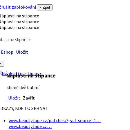
rušit zablokování
× Zpět
lasti na stipance
Eshop
Uložit
×
Náplasti na stipance
klidně dvě balení
Uložit
Zavřít
DKAZY, KDE TO SEHNAT
www.beautytape.cz/patches/?gad_source=1…
www.beautytape.cz…