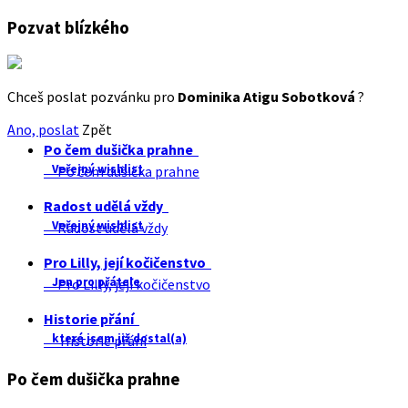
Pozvat blízkého
Chceš poslat pozvánku pro
Dominika Atigu Sobotková
?
Ano, poslat
Zpět
Po čem dušička prahne
Veřejný wishlist
Po čem dušička prahne
Radost udělá vždy
Veřejný wishlist
Radost udělá vždy
Pro Lilly, její kočičenstvo
Jen pro přátele
Pro Lilly, její kočičenstvo
Historie přání
které jsem již dostal(a)
Historie přání
Po čem dušička prahne