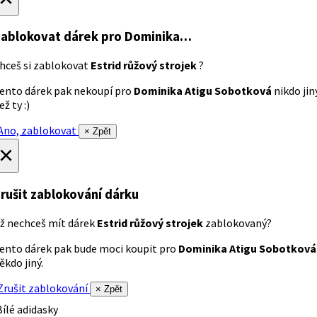
ablokovat dárek
pro Dominika…
hceš si zablokovat
Estrid růžový strojek
?
ento dárek pak nekoupí pro
Dominika Atigu Sobotková
nikdo jin
ež ty :)
no, zablokovat
× Zpět
×
rušit zablokování dárku
ž nechceš mít dárek
Estrid růžový strojek
zablokovaný?
ento dárek pak bude moci koupit pro
Dominika Atigu Sobotková
ěkdo jiný.
rušit zablokování
× Zpět