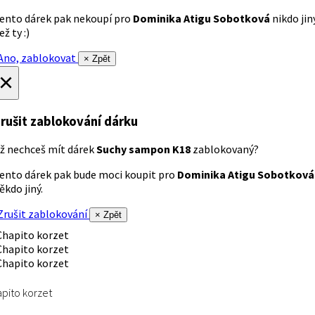
ento dárek pak nekoupí pro
Dominika Atigu Sobotková
nikdo jin
ež ty :)
no, zablokovat
× Zpět
×
rušit zablokování dárku
ž nechceš mít dárek
Suchy sampon K18
zablokovaný?
ento dárek pak bude moci koupit pro
Dominika Atigu Sobotková
ěkdo jiný.
rušit zablokování
× Zpět
pito korzet