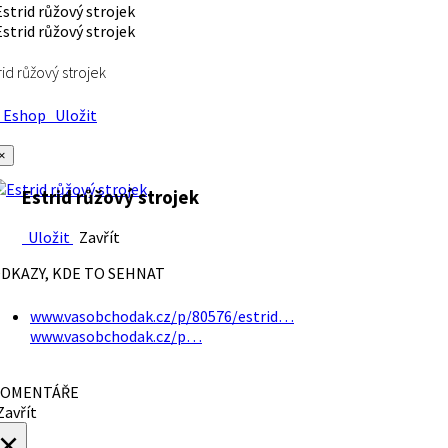
rid růžový strojek
Eshop
Uložit
×
Estrid růžový strojek
Uložit
Zavřít
DKAZY, KDE TO SEHNAT
www.vasobchodak.cz/p/80576/estrid…
www.vasobchodak.cz/p…
OMENTÁŘE
avřít
×