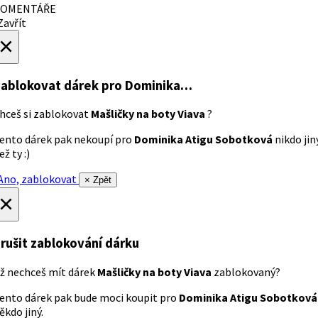
OMENTÁŘE
avřít
×
ablokovat dárek
pro Dominika…
hceš si zablokovat
Mašličky na boty Viava
?
ento dárek pak nekoupí pro
Dominika Atigu Sobotková
nikdo jin
ež ty :)
no, zablokovat
× Zpět
×
rušit zablokování dárku
ž nechceš mít dárek
Mašličky na boty Viava
zablokovaný?
ento dárek pak bude moci koupit pro
Dominika Atigu Sobotková
ěkdo jiný.