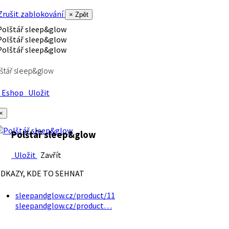
rušit zablokování
× Zpět
štář sleep&glow
Eshop
Uložit
×
Polštář sleep&glow
Uložit
Zavřít
DKAZY, KDE TO SEHNAT
sleepandglow.cz/product/11
sleepandglow.cz/product…