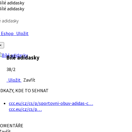
é adidasky
Eshop
Uložit
×
Bílé adidasky
38/2
Uložit
Zavřít
DKAZY, KDE TO SEHNAT
ccc.eu/cz/cs/p/sportovni-obuv-adidas-c…
ccc.eu/cz/cs/p…
OMENTÁŘE
avřít