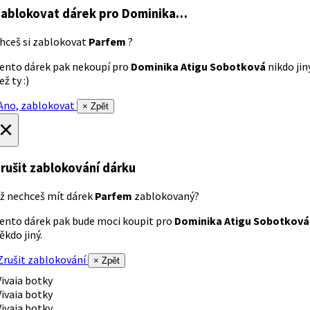
ablokovat dárek
pro Dominika…
hceš si zablokovat
Parfem
?
ento dárek pak nekoupí pro
Dominika Atigu Sobotková
nikdo jin
ež ty :)
no, zablokovat
× Zpět
×
rušit zablokování dárku
ž nechceš mít dárek
Parfem
zablokovaný?
ento dárek pak bude moci koupit pro
Dominika Atigu Sobotková
ěkdo jiný.
rušit zablokování
× Zpět