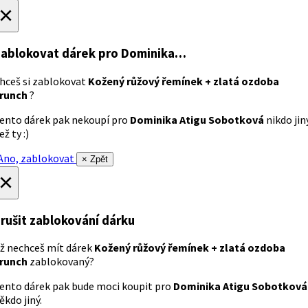
×
ablokovat dárek
pro Dominika…
hceš si zablokovat
Kožený růžový řemínek + zlatá ozdoba
runch
?
ento dárek pak nekoupí pro
Dominika Atigu Sobotková
nikdo jin
ež ty :)
no, zablokovat
× Zpět
×
rušit zablokování dárku
ž nechceš mít dárek
Kožený růžový řemínek + zlatá ozdoba
runch
zablokovaný?
ento dárek pak bude moci koupit pro
Dominika Atigu Sobotková
ěkdo jiný.