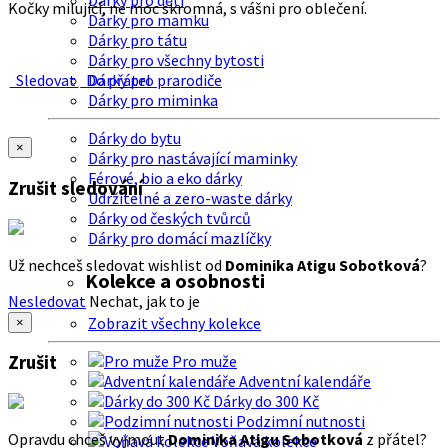
Dárky pro děti
Kočky milující, ne moc skromná, s vášni pro oblečení.
Dárky pro mamku
Dárky pro tátu
Dárky pro všechny bytosti
Sledovat
Do přátel
Dárky pro prarodiče
Dárky pro miminka
Dárky do bytu
×
Dárky pro nastávající maminky
Férové, bio a eko dárky
Zrušit sledování
Udržitelné a zero-waste dárky
Dárky od českých tvůrců
Dárky pro domácí mazlíčky
Už nechceš sledovat wishlist od
Dominika Atigu Sobotková
?
Kolekce a osobnosti
Nesledovat
Nechat, jak to je
Zobrazit všechny kolekce
×
Zrušit
Pro muže
Adventní kalendáře
Dárky do 300 Kč
Podzimní nutnosti
Opravdu chceš vyjmout
Dominika Atigu Sobotková
z přátel?
Voňavá kolekce