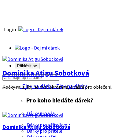
Login
Přihlásit se
Dominika Atigu Sobotková
Tipy na dárky
Tipy na dárky
Kočky milující, ne moc skromná, s vášni pro oblečení.
Pro koho hledáte dárek?
Dárky pro vás
Dárky pro přítelkyni
Dominika Atigu Sobotková
Dárky pro přítele