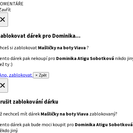
OMENTÁŘE
avřít
×
ablokovat dárek
pro Dominika…
hceš si zablokovat
Mašličky na boty Viava
?
ento dárek pak nekoupí pro
Dominika Atigu Sobotková
nikdo jin
ež ty :)
no, zablokovat
× Zpět
×
rušit zablokování dárku
ž nechceš mít dárek
Mašličky na boty Viava
zablokovaný?
ento dárek pak bude moci koupit pro
Dominika Atigu Sobotková
ěkdo jiný.