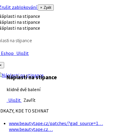
rušit zablokování
× Zpět
lasti na stipance
Eshop
Uložit
×
Náplasti na stipance
klidně dvě balení
Uložit
Zavřít
DKAZY, KDE TO SEHNAT
www.beautytape.cz/patches/?gad_source=1…
www.beautytape.cz…