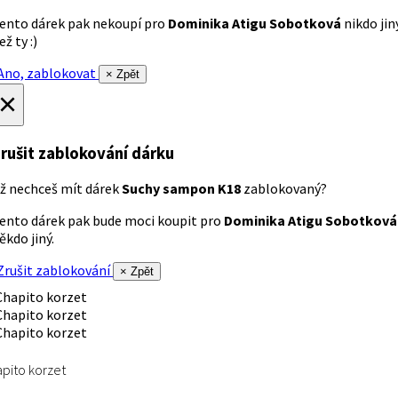
ento dárek pak nekoupí pro
Dominika Atigu Sobotková
nikdo jin
ež ty :)
no, zablokovat
× Zpět
×
rušit zablokování dárku
ž nechceš mít dárek
Suchy sampon K18
zablokovaný?
ento dárek pak bude moci koupit pro
Dominika Atigu Sobotková
ěkdo jiný.
rušit zablokování
× Zpět
pito korzet