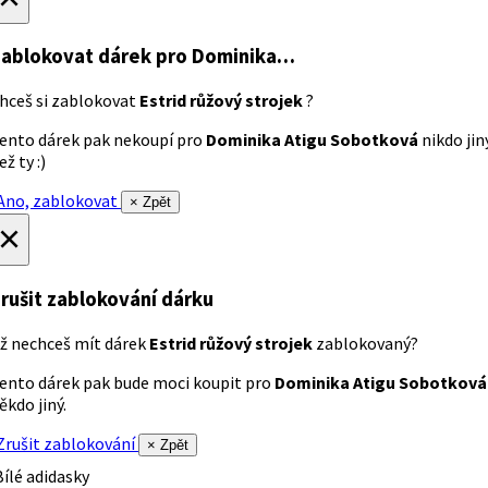
ablokovat dárek
pro Dominika…
hceš si zablokovat
Estrid růžový strojek
?
ento dárek pak nekoupí pro
Dominika Atigu Sobotková
nikdo jin
ež ty :)
no, zablokovat
× Zpět
×
rušit zablokování dárku
ž nechceš mít dárek
Estrid růžový strojek
zablokovaný?
ento dárek pak bude moci koupit pro
Dominika Atigu Sobotková
ěkdo jiný.
rušit zablokování
× Zpět