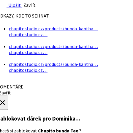
Uložit
Zavřít
DKAZY, KDE TO SEHNAT
chapitostudio.cz/products/bunda-kantha…
chapitostudio.cz…
chapitostudio.cz/products/bunda-kantha…
chapitostudio.cz…
chapitostudio.cz/products/bunda-kantha…
chapitostudio.cz…
OMENTÁŘE
avřít
×
ablokovat dárek
pro Dominika…
hceš si zablokovat
Chapito bunda Tee
?