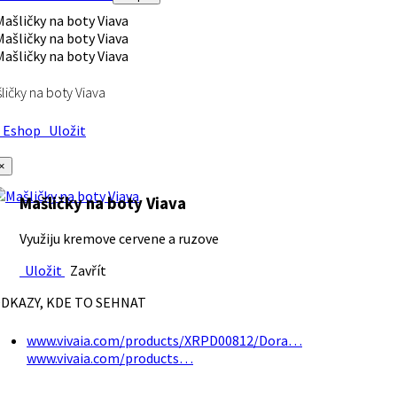
ličky na boty Viava
Eshop
Uložit
×
Mašličky na boty Viava
Využiju kremove cervene a ruzove
Uložit
Zavřít
DKAZY, KDE TO SEHNAT
www.vivaia.com/products/XRPD00812/Dora…
www.vivaia.com/products…