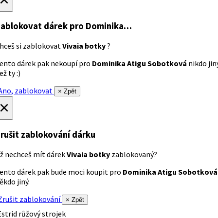
ablokovat dárek
pro Dominika…
hceš si zablokovat
Vivaia botky
?
ento dárek pak nekoupí pro
Dominika Atigu Sobotková
nikdo jin
ež ty :)
no, zablokovat
× Zpět
×
rušit zablokování dárku
ž nechceš mít dárek
Vivaia botky
zablokovaný?
ento dárek pak bude moci koupit pro
Dominika Atigu Sobotková
ěkdo jiný.
rušit zablokování
× Zpět