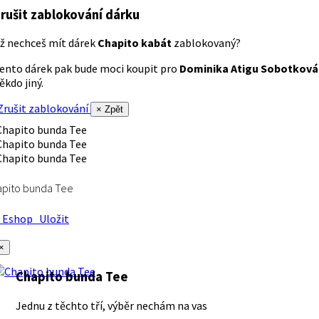
rušit zablokování dárku
ž nechceš mít dárek
Chapito kabát
zablokovaný?
ento dárek pak bude moci koupit pro
Dominika Atigu Sobotková
ěkdo jiný.
rušit zablokování
× Zpět
apito bunda Tee
Eshop
Uložit
×
Chapito bunda Tee
Jednu z těchto tří, výběr nechám na vas