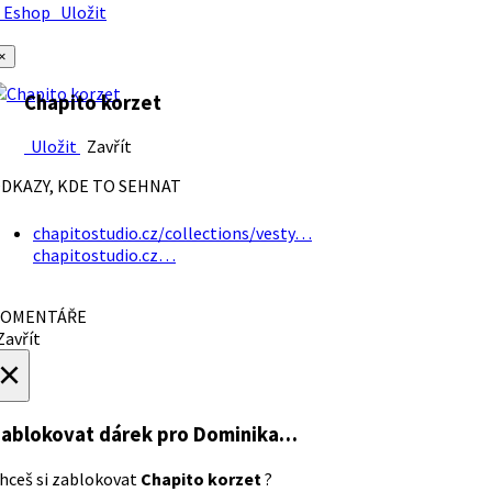
Eshop
Uložit
×
Chapito korzet
Uložit
Zavřít
DKAZY, KDE TO SEHNAT
chapitostudio.cz/collections/vesty…
chapitostudio.cz…
OMENTÁŘE
avřít
×
ablokovat dárek
pro Dominika…
hceš si zablokovat
Chapito korzet
?