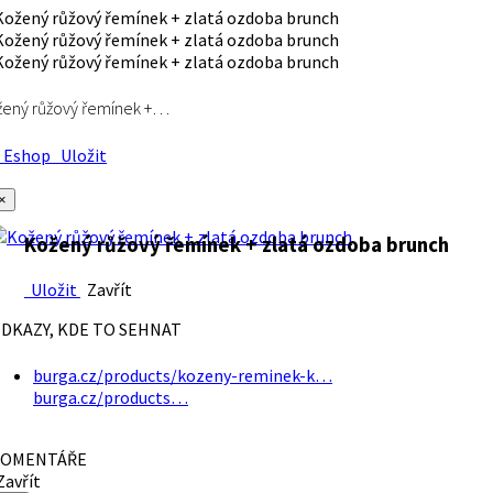
ený růžový řemínek +…
Eshop
Uložit
×
Kožený růžový řemínek + zlatá ozdoba brunch
Uložit
Zavřít
DKAZY, KDE TO SEHNAT
burga.cz/products/kozeny-reminek-k…
burga.cz/products…
OMENTÁŘE
avřít