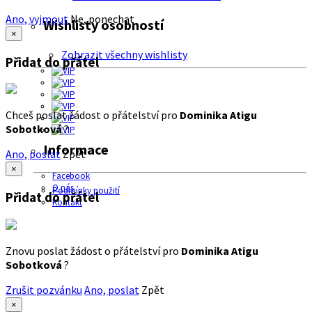
Ano, vyjmout
Ne, ponechat
Wishlisty osobností
×
Zobrazit všechny wishlisty
Přidat do přátel
Chceš poslat žádost o přátelství pro
Dominika Atigu
Sobotková
?
Informace
Ano, poslat
Zpět
×
Facebook
O nás
Podmínky použití
Přidat do přátel
Kontakt
Znovu poslat žádost o přátelství pro
Dominika Atigu
Sobotková
?
Zrušit pozvánku
Ano, poslat
Zpět
×