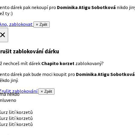
ento dárek pak nekoupí pro
Dominika Atigu Sobotková
nikdo jin
ež ty :)
no, zablokovat
× Zpět
×
rušit zablokování dárku
ž nechceš mít dárek
Chapito korzet
zablokovaný?
ento dárek pak bude moci koupit pro
Dominika Atigu Sobotková
ěkdo jiný.
rušit zablokování
× Zpět
 má někdo
mluveno