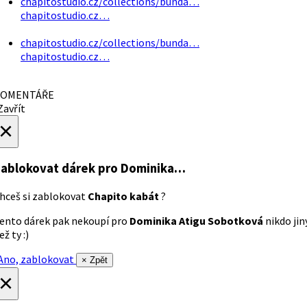
chapitostudio.cz/collections/bunda…
chapitostudio.cz…
chapitostudio.cz/collections/bunda…
chapitostudio.cz…
OMENTÁŘE
avřít
×
ablokovat dárek
pro Dominika…
hceš si zablokovat
Chapito kabát
?
ento dárek pak nekoupí pro
Dominika Atigu Sobotková
nikdo jin
ež ty :)
no, zablokovat
× Zpět
×