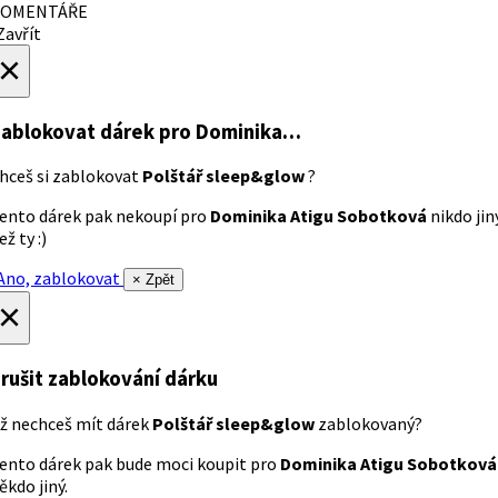
OMENTÁŘE
avřít
×
ablokovat dárek
pro Dominika…
hceš si zablokovat
Polštář sleep&glow
?
ento dárek pak nekoupí pro
Dominika Atigu Sobotková
nikdo jin
ež ty :)
no, zablokovat
× Zpět
×
rušit zablokování dárku
ž nechceš mít dárek
Polštář sleep&glow
zablokovaný?
ento dárek pak bude moci koupit pro
Dominika Atigu Sobotková
ěkdo jiný.