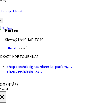
rfem
Eshop
Uložit
×
Parfem
Slevový kód CHAPITO10
Uložit
Zavřít
DKAZY, KDE TO SEHNAT
shop.czechdesign.cz/damske-parfemy…
shop.czechdesign.cz…
OMENTÁŘE
avřít
×