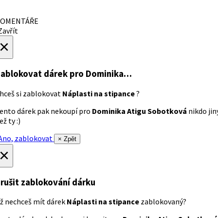
OMENTÁŘE
avřít
×
ablokovat dárek
pro Dominika…
hceš si zablokovat
Náplasti na stipance
?
ento dárek pak nekoupí pro
Dominika Atigu Sobotková
nikdo jin
ež ty :)
no, zablokovat
× Zpět
×
rušit zablokování dárku
ž nechceš mít dárek
Náplasti na stipance
zablokovaný?