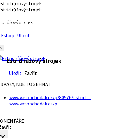
rid růžový strojek
Eshop
Uložit
×
Estrid růžový strojek
Uložit
Zavřít
DKAZY, KDE TO SEHNAT
www.vasobchodak.cz/p/80576/estrid…
www.vasobchodak.cz/p…
OMENTÁŘE
avřít
×