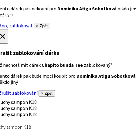
ento dárek pak nekoupí pro
Dominika Atigu Sobotková
nikdo jin
ež ty :)
no, zablokovat
× Zpět
×
rušit zablokování dárku
ž nechceš mít dárek
Chapito bunda Tee
zablokovaný?
ento dárek pak bude moci koupit pro
Dominika Atigu Sobotková
ěkdo jiný.
rušit zablokování
× Zpět
chy sampon K18