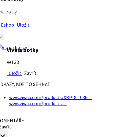
aia botky
Eshop
Uložit
×
Vivaia botky
Vel 38
Uložit
Zavřít
DKAZY, KDE TO SEHNAT
www.vivaia.com/products/XRPD01036…
www.vivaia.com/products…
OMENTÁŘE
avřít
×