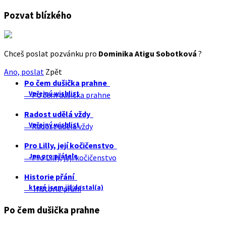
Pozvat blízkého
Chceš poslat pozvánku pro
Dominika Atigu Sobotková
?
Ano, poslat
Zpět
Po čem dušička prahne
Veřejný wishlist
Po čem dušička prahne
Radost udělá vždy
Veřejný wishlist
Radost udělá vždy
Pro Lilly, její kočičenstvo
Jen pro přátele
Pro Lilly, její kočičenstvo
Historie přání
které jsem již dostal(a)
Historie přání
Po čem dušička prahne