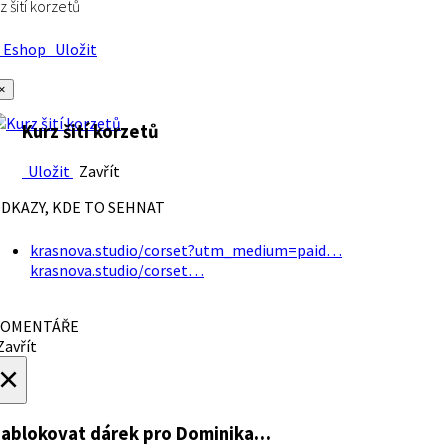
z šití korzetů
Eshop
Uložit
×
Kurz šití korzetů
Uložit
Zavřít
DKAZY, KDE TO SEHNAT
krasnova.studio/corset?utm_medium=paid…
krasnova.studio/corset…
OMENTÁŘE
avřít
×
ablokovat dárek
pro Dominika…