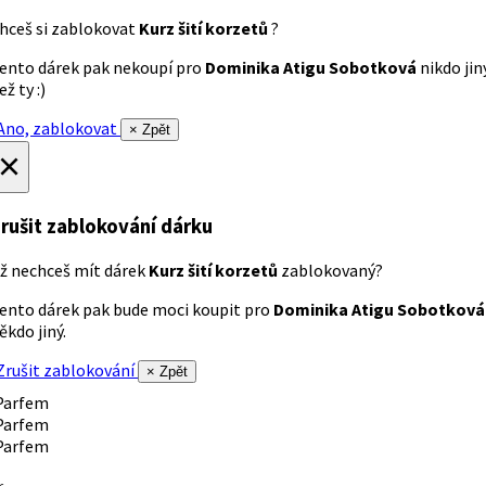
hceš si zablokovat
Kurz šití korzetů
?
ento dárek pak nekoupí pro
Dominika Atigu Sobotková
nikdo jin
ež ty :)
no, zablokovat
× Zpět
×
rušit zablokování dárku
ž nechceš mít dárek
Kurz šití korzetů
zablokovaný?
ento dárek pak bude moci koupit pro
Dominika Atigu Sobotková
ěkdo jiný.
rušit zablokování
× Zpět