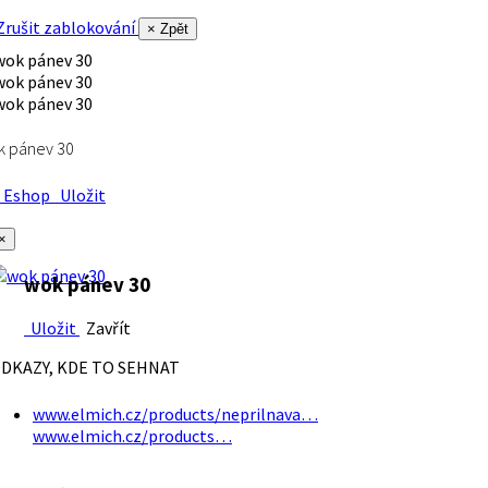
rušit zablokování
× Zpět
k pánev 30
Eshop
Uložit
×
wok pánev 30
Uložit
Zavřít
DKAZY, KDE TO SEHNAT
www.elmich.cz/products/neprilnava…
www.elmich.cz/products…