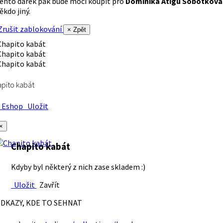
ento dárek pak bude moci koupit pro
Dominika Atigu Sobotková
ěkdo jiný.
rušit zablokování
× Zpět
pito kabát
Eshop
Uložit
×
Chapito kabát
Kdyby byl některý z nich zase skladem :)
Uložit
Zavřít
DKAZY, KDE TO SEHNAT