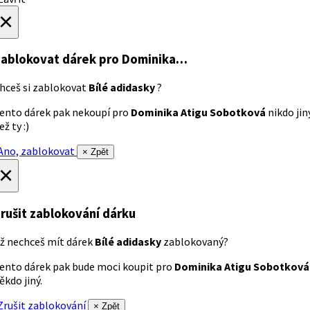
×
ablokovat dárek
pro Dominika…
hceš si zablokovat
Bílé adidasky
?
ento dárek pak nekoupí pro
Dominika Atigu Sobotková
nikdo jin
ež ty :)
no, zablokovat
× Zpět
×
rušit zablokování dárku
ž nechceš mít dárek
Bílé adidasky
zablokovaný?
ento dárek pak bude moci koupit pro
Dominika Atigu Sobotková
ěkdo jiný.
rušit zablokování
× Zpět