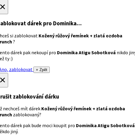
×
ablokovat dárek
pro Dominika…
hceš si zablokovat
Kožený růžový řemínek + zlatá ozdoba
runch
?
ento dárek pak nekoupí pro
Dominika Atigu Sobotková
nikdo jin
ež ty :)
no, zablokovat
× Zpět
×
rušit zablokování dárku
ž nechceš mít dárek
Kožený růžový řemínek + zlatá ozdoba
runch
zablokovaný?
ento dárek pak bude moci koupit pro
Dominika Atigu Sobotková
ěkdo jiný.