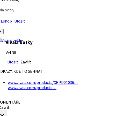
aia botky
Eshop
Uložit
×
Vivaia botky
Vel 38
Uložit
Zavřít
DKAZY, KDE TO SEHNAT
www.vivaia.com/products/XRPD01036…
www.vivaia.com/products…
OMENTÁŘE
avřít
×