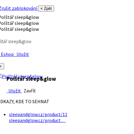
rušit zablokování
× Zpět
štář sleep&glow
Eshop
Uložit
×
Polštář sleep&glow
Uložit
Zavřít
DKAZY, KDE TO SEHNAT
sleepandglow.cz/product/11
sleepandglow.cz/product…