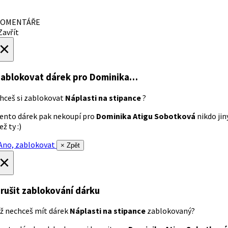
OMENTÁŘE
avřít
×
ablokovat dárek
pro Dominika…
hceš si zablokovat
Náplasti na stipance
?
ento dárek pak nekoupí pro
Dominika Atigu Sobotková
nikdo jin
ež ty :)
no, zablokovat
× Zpět
×
rušit zablokování dárku
ž nechceš mít dárek
Náplasti na stipance
zablokovaný?