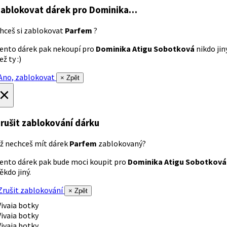
ablokovat dárek
pro Dominika…
hceš si zablokovat
Parfem
?
ento dárek pak nekoupí pro
Dominika Atigu Sobotková
nikdo jin
ež ty :)
no, zablokovat
× Zpět
×
rušit zablokování dárku
ž nechceš mít dárek
Parfem
zablokovaný?
ento dárek pak bude moci koupit pro
Dominika Atigu Sobotková
ěkdo jiný.
rušit zablokování
× Zpět