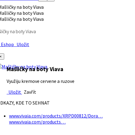
ličky na boty Viava
Eshop
Uložit
×
Mašličky na boty Viava
Využiju kremove cervene a ruzove
Uložit
Zavřít
DKAZY, KDE TO SEHNAT
www.vivaia.com/products/XRPD00812/Dora…
www.vivaia.com/products…