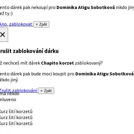
ento dárek pak nekoupí pro
Dominika Atigu Sobotková
nikdo jin
ež ty :)
no, zablokovat
× Zpět
×
rušit zablokování dárku
ž nechceš mít dárek
Chapito korzet
zablokovaný?
ento dárek pak bude moci koupit pro
Dominika Atigu Sobotková
ěkdo jiný.
rušit zablokování
× Zpět
 má někdo
mluveno