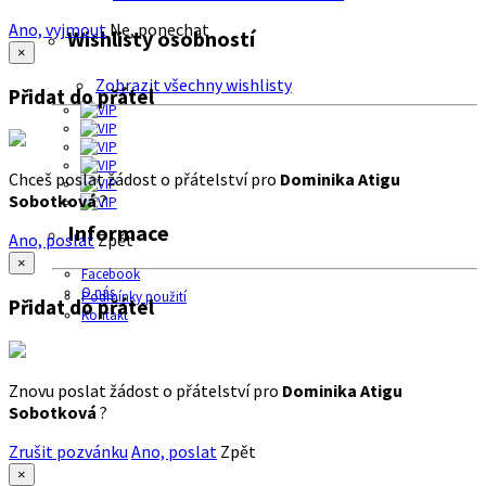
Ano, vyjmout
Ne, ponechat
Wishlisty osobností
×
Zobrazit všechny wishlisty
Přidat do přátel
Chceš poslat žádost o přátelství pro
Dominika Atigu
Sobotková
?
Informace
Ano, poslat
Zpět
×
Facebook
O nás
Podmínky použití
Přidat do přátel
Kontakt
Znovu poslat žádost o přátelství pro
Dominika Atigu
Sobotková
?
Zrušit pozvánku
Ano, poslat
Zpět
×