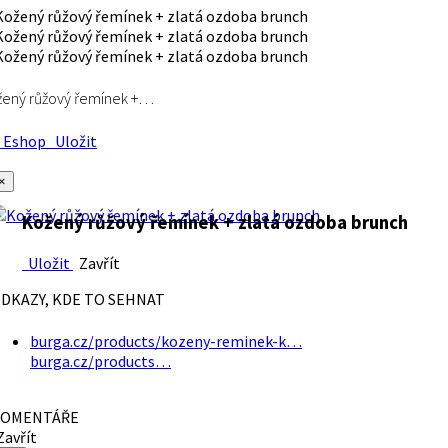
ený růžový řemínek +…
Eshop
Uložit
×
Kožený růžový řemínek + zlatá ozdoba brunch
Uložit
Zavřít
DKAZY, KDE TO SEHNAT
burga.cz/products/kozeny-reminek-k…
burga.cz/products…
OMENTÁŘE
avřít