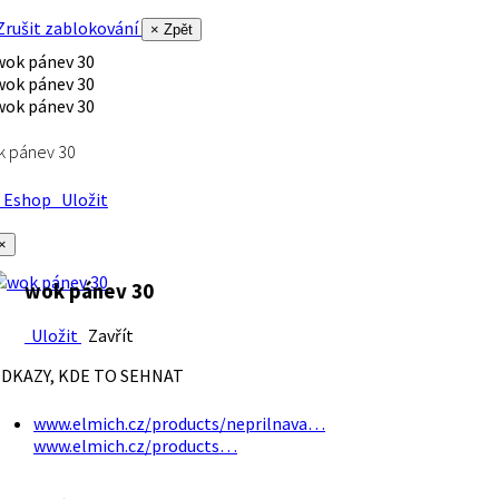
rušit zablokování
× Zpět
k pánev 30
Eshop
Uložit
×
wok pánev 30
Uložit
Zavřít
DKAZY, KDE TO SEHNAT
www.elmich.cz/products/neprilnava…
www.elmich.cz/products…