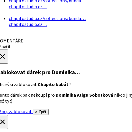
chapitostudio.cz/collections/bunda…
chapitostudio.cz…
chapitostudio.cz/collections/bunda…
chapitostudio.cz…
OMENTÁŘE
avřít
×
ablokovat dárek
pro Dominika…
hceš si zablokovat
Chapito kabát
?
ento dárek pak nekoupí pro
Dominika Atigu Sobotková
nikdo jin
ež ty :)
no, zablokovat
× Zpět
×