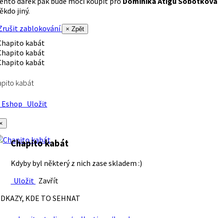
ento dárek pak bude moci koupit pro
Dominika Atigu Sobotková
ěkdo jiný.
rušit zablokování
× Zpět
pito kabát
Eshop
Uložit
×
Chapito kabát
Kdyby byl některý z nich zase skladem :)
Uložit
Zavřít
DKAZY, KDE TO SEHNAT