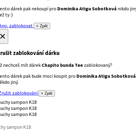
ento dárek pak nekoupí pro
Dominika Atigu Sobotková
nikdo jin
ež ty :)
no, zablokovat
× Zpět
×
rušit zablokování dárku
ž nechceš mít dárek
Chapito bunda Tee
zablokovaný?
ento dárek pak bude moci koupit pro
Dominika Atigu Sobotková
ěkdo jiný.
rušit zablokování
× Zpět
chy sampon K18