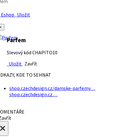
rfem
Eshop
Uložit
×
Parfem
Slevový kód CHAPITO10
Uložit
Zavřít
DKAZY, KDE TO SEHNAT
shop.czechdesign.cz/damske-parfemy…
shop.czechdesign.cz…
OMENTÁŘE
avřít
×