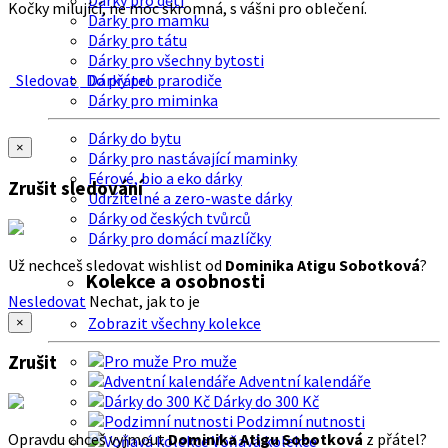
Dárky pro děti
Kočky milující, ne moc skromná, s vášni pro oblečení.
Dárky pro mamku
Dárky pro tátu
Dárky pro všechny bytosti
Sledovat
Do přátel
Dárky pro prarodiče
Dárky pro miminka
Dárky do bytu
×
Dárky pro nastávající maminky
Férové, bio a eko dárky
Zrušit sledování
Udržitelné a zero-waste dárky
Dárky od českých tvůrců
Dárky pro domácí mazlíčky
Už nechceš sledovat wishlist od
Dominika Atigu Sobotková
?
Kolekce a osobnosti
Nesledovat
Nechat, jak to je
Zobrazit všechny kolekce
×
Zrušit
Pro muže
Adventní kalendáře
Dárky do 300 Kč
Podzimní nutnosti
Opravdu chceš vyjmout
Dominika Atigu Sobotková
z přátel?
Voňavá kolekce