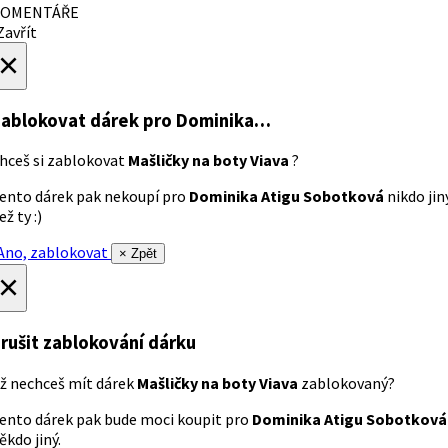
OMENTÁŘE
avřít
×
ablokovat dárek
pro Dominika…
hceš si zablokovat
Mašličky na boty Viava
?
ento dárek pak nekoupí pro
Dominika Atigu Sobotková
nikdo jin
ež ty :)
no, zablokovat
× Zpět
×
rušit zablokování dárku
ž nechceš mít dárek
Mašličky na boty Viava
zablokovaný?
ento dárek pak bude moci koupit pro
Dominika Atigu Sobotková
ěkdo jiný.