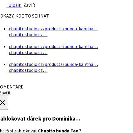
Uložit
Zavřít
DKAZY, KDE TO SEHNAT
chapitostudio.cz/products/bunda-kantha…
chapitostudio.cz…
chapitostudio.cz/products/bunda-kantha…
chapitostudio.cz…
chapitostudio.cz/products/bunda-kantha…
chapitostudio.cz…
OMENTÁŘE
avřít
×
ablokovat dárek
pro Dominika…
hceš si zablokovat
Chapito bunda Tee
?