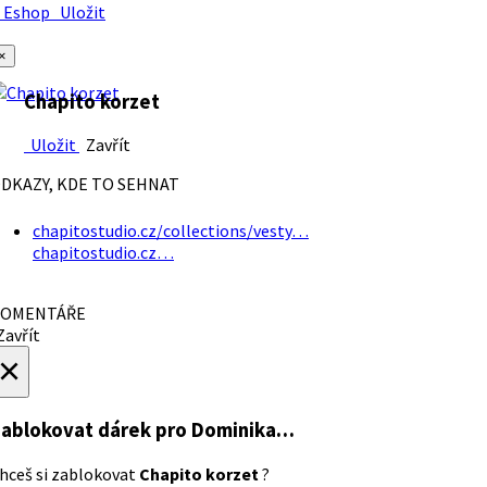
Eshop
Uložit
×
Chapito korzet
Uložit
Zavřít
DKAZY, KDE TO SEHNAT
chapitostudio.cz/collections/vesty…
chapitostudio.cz…
OMENTÁŘE
avřít
×
ablokovat dárek
pro Dominika…
hceš si zablokovat
Chapito korzet
?