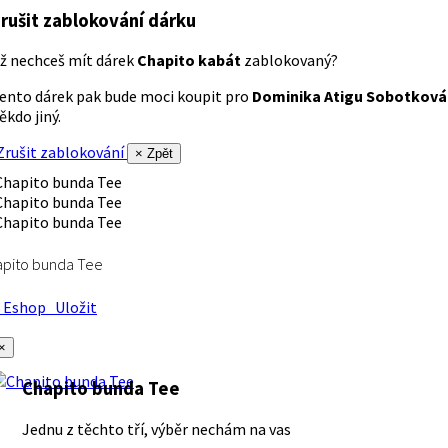
rušit zablokování dárku
ž nechceš mít dárek
Chapito kabát
zablokovaný?
ento dárek pak bude moci koupit pro
Dominika Atigu Sobotková
ěkdo jiný.
rušit zablokování
× Zpět
apito bunda Tee
Eshop
Uložit
×
Chapito bunda Tee
Jednu z těchto tří, výběr nechám na vas