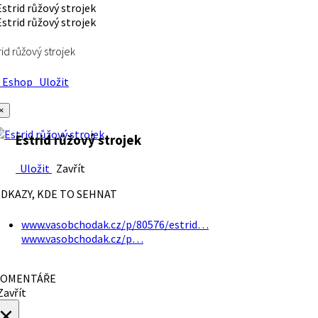
rid růžový strojek
Eshop
Uložit
×
Estrid růžový strojek
Uložit
Zavřít
DKAZY, KDE TO SEHNAT
www.vasobchodak.cz/p/80576/estrid…
www.vasobchodak.cz/p…
OMENTÁŘE
avřít
×