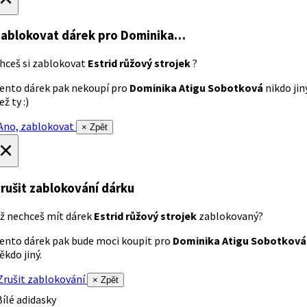
ablokovat dárek
pro Dominika…
hceš si zablokovat
Estrid růžový strojek
?
ento dárek pak nekoupí pro
Dominika Atigu Sobotková
nikdo jin
ež ty :)
no, zablokovat
× Zpět
×
rušit zablokování dárku
ž nechceš mít dárek
Estrid růžový strojek
zablokovaný?
ento dárek pak bude moci koupit pro
Dominika Atigu Sobotková
ěkdo jiný.
rušit zablokování
× Zpět