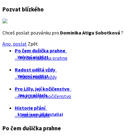
Pozvat blízkého
Chceš poslat pozvánku pro
Dominika Atigu Sobotková
?
Ano, poslat
Zpět
Po čem dušička prahne
Veřejný wishlist
Po čem dušička prahne
Radost udělá vždy
Veřejný wishlist
Radost udělá vždy
Pro Lilly, její kočičenstvo
Jen pro přátele
Pro Lilly, její kočičenstvo
Historie přání
které jsem již dostal(a)
Historie přání
Po čem dušička prahne