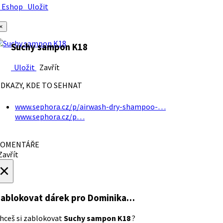
Eshop
Uložit
×
Suchy sampon K18
Uložit
Zavřít
DKAZY, KDE TO SEHNAT
www.sephora.cz/p/airwash-dry-shampoo-…
www.sephora.cz/p…
OMENTÁŘE
avřít
×
ablokovat dárek
pro Dominika…
hceš si zablokovat
Suchy sampon K18
?