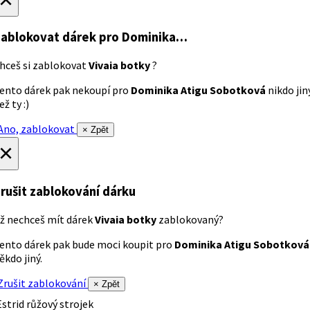
ablokovat dárek
pro Dominika…
hceš si zablokovat
Vivaia botky
?
ento dárek pak nekoupí pro
Dominika Atigu Sobotková
nikdo jin
ež ty :)
no, zablokovat
× Zpět
×
rušit zablokování dárku
ž nechceš mít dárek
Vivaia botky
zablokovaný?
ento dárek pak bude moci koupit pro
Dominika Atigu Sobotková
ěkdo jiný.
rušit zablokování
× Zpět