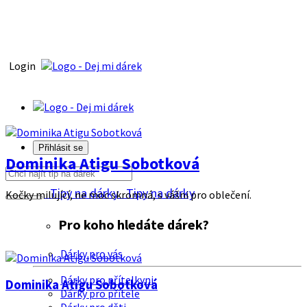
Login
Přihlásit se
Dominika Atigu Sobotková
Tipy na dárky
Tipy na dárky
Kočky milující, ne moc skromná, s vášni pro oblečení.
Pro koho hledáte dárek?
Dárky pro vás
Dárky pro přítelkyni
Dominika Atigu Sobotková
Dárky pro přítele