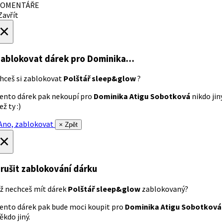
OMENTÁŘE
avřít
×
ablokovat dárek
pro Dominika…
hceš si zablokovat
Polštář sleep&glow
?
ento dárek pak nekoupí pro
Dominika Atigu Sobotková
nikdo jin
ež ty :)
no, zablokovat
× Zpět
×
rušit zablokování dárku
ž nechceš mít dárek
Polštář sleep&glow
zablokovaný?
ento dárek pak bude moci koupit pro
Dominika Atigu Sobotková
ěkdo jiný.