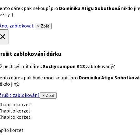
ento dárek pak nekoupí pro
Dominika Atigu Sobotková
nikdo jin
ež ty :)
no, zablokovat
× Zpět
×
rušit zablokování dárku
ž nechceš mít dárek
Suchy sampon K18
zablokovaný?
ento dárek pak bude moci koupit pro
Dominika Atigu Sobotková
ěkdo jiný.
rušit zablokování
× Zpět
pito korzet