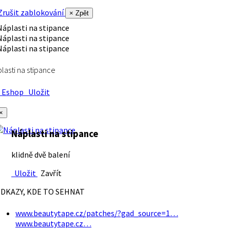
rušit zablokování
× Zpět
lasti na stipance
Eshop
Uložit
×
Náplasti na stipance
klidně dvě balení
Uložit
Zavřít
DKAZY, KDE TO SEHNAT
www.beautytape.cz/patches/?gad_source=1…
www.beautytape.cz…