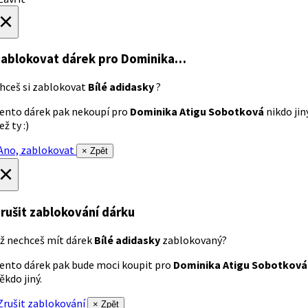
×
ablokovat dárek
pro Dominika…
hceš si zablokovat
Bílé adidasky
?
ento dárek pak nekoupí pro
Dominika Atigu Sobotková
nikdo jin
ež ty :)
no, zablokovat
× Zpět
×
rušit zablokování dárku
ž nechceš mít dárek
Bílé adidasky
zablokovaný?
ento dárek pak bude moci koupit pro
Dominika Atigu Sobotková
ěkdo jiný.
rušit zablokování
× Zpět