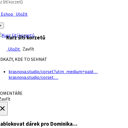
z šití korzetů
Eshop
Uložit
×
Kurz šití korzetů
Uložit
Zavřít
DKAZY, KDE TO SEHNAT
krasnova.studio/corset?utm_medium=paid…
krasnova.studio/corset…
OMENTÁŘE
avřít
×
ablokovat dárek
pro Dominika…