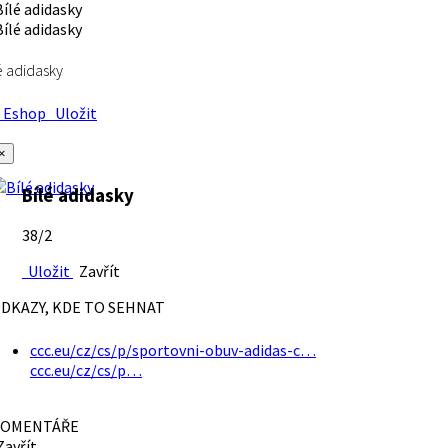
é adidasky
Eshop
Uložit
×
Bílé adidasky
38/2
Uložit
Zavřít
DKAZY, KDE TO SEHNAT
ccc.eu/cz/cs/p/sportovni-obuv-adidas-c…
ccc.eu/cz/cs/p…
OMENTÁŘE
avřít