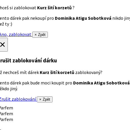
hceš si zablokovat
Kurz šití korzetů
?
ento dárek pak nekoupí pro
Dominika Atigu Sobotková
nikdo jin
ež ty :)
no, zablokovat
× Zpět
×
rušit zablokování dárku
ž nechceš mít dárek
Kurz šití korzetů
zablokovaný?
ento dárek pak bude moci koupit pro
Dominika Atigu Sobotková
ěkdo jiný.
rušit zablokování
× Zpět