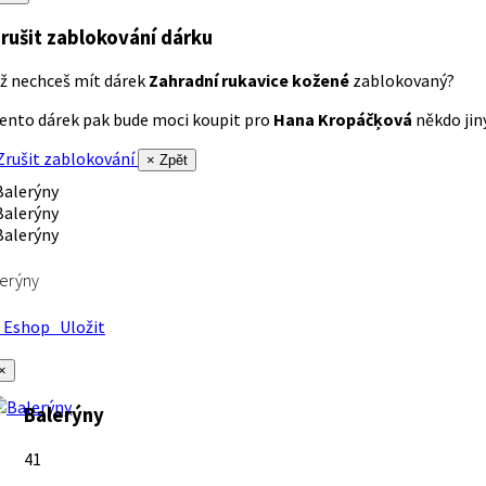
rušit zablokování dárku
ž nechceš mít dárek
Zahradní rukavice kožené
zablokovaný?
ento dárek pak bude moci koupit pro
Hana Kropáčķová
někdo jiný
rušit zablokování
× Zpět
erýny
Eshop
Uložit
×
Balerýny
41