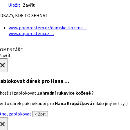
Uložit
Zavřít
DKAZY, KDE TO SEHNAT
www.poporostem.cz/damske-kozene…
www.poporostem.cz…
OMENTÁŘE
avřít
×
ablokovat dárek
pro Hana …
hceš si zablokovat
Zahradní rukavice kožené
?
ento dárek pak nekoupí pro
Hana Kropáčķová
nikdo jiný než ty :)
no, zablokovat
× Zpět
×