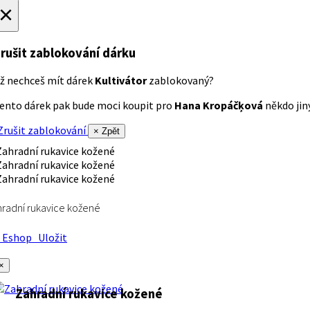
×
rušit zablokování dárku
ž nechceš mít dárek
Kultivátor
zablokovaný?
ento dárek pak bude moci koupit pro
Hana Kropáčķová
někdo jiný
rušit zablokování
× Zpět
radní rukavice kožené
Eshop
Uložit
×
Zahradní rukavice kožené