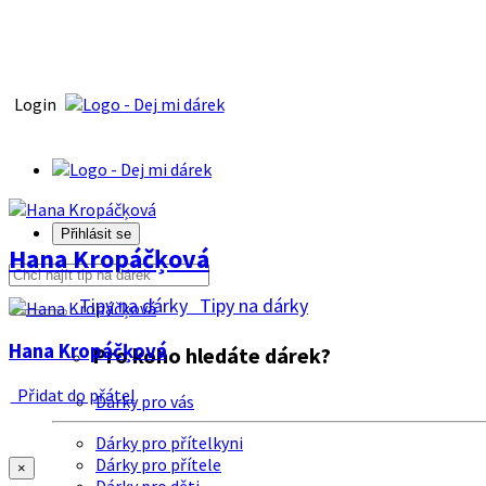
Login
Přihlásit se
Hana Kropáčķová
Tipy na dárky
Tipy na dárky
Hana Kropáčķová
Pro koho hledáte dárek?
Přidat do přátel
Dárky pro vás
Dárky pro přítelkyni
Dárky pro přítele
×