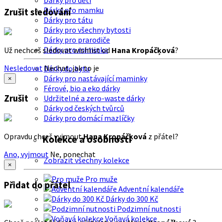
Dárky pro děti
Dárky pro mamku
Zrušit sledování
Dárky pro tátu
Dárky pro všechny bytosti
Dárky pro prarodiče
Dárky pro miminka
Už nechceš sledovat wishlist od
Hana Kropáčķová
?
Nesledovat
Nechat, jak to je
Dárky do bytu
Dárky pro nastávající maminky
×
Férové, bio a eko dárky
Zrušit
Udržitelné a zero-waste dárky
Dárky od českých tvůrců
Dárky pro domácí mazlíčky
Opravdu chceš vyjmout
Hana Kropáčķová
z přátel?
Kolekce a osobnosti
Ano, vyjmout
Ne, ponechat
Zobrazit všechny kolekce
×
Pro muže
Přidat do přátel
Adventní kalendáře
Dárky do 300 Kč
Podzimní nutnosti
Voňavá kolekce