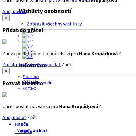
Chceš poslat žádost o přátelství pro
Hana Kropáčķová
?
Wishlisty osobností
Ano, poslat
Zpět
×
Zobrazit všechny wishlisty
Přidat do přátel
Znovu poslat žádost o přátelství pro
Hana Kropáčķová
?
Zrušit pozvánku
Ano, poslat
Zpět
Informace
×
Facebook
O nás
Pozvat blízkého
Podmínky použití
Kontakt
Chceš poslat pozvánku pro
Hana Kropáčķová
?
Ano, poslat
Zpět
Hanča
Veřejný wishlist
Hanča