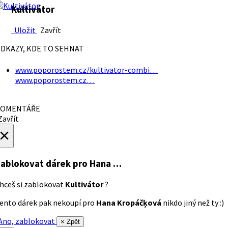
Kultivátor
Uložit
Zavřít
DKAZY, KDE TO SEHNAT
www.poporostem.cz/kultivator-combi…
www.poporostem.cz…
OMENTÁŘE
avřít
×
ablokovat dárek
pro Hana …
hceš si zablokovat
Kultivátor
?
ento dárek pak nekoupí pro
Hana Kropáčķová
nikdo jiný než ty :)
no, zablokovat
× Zpět