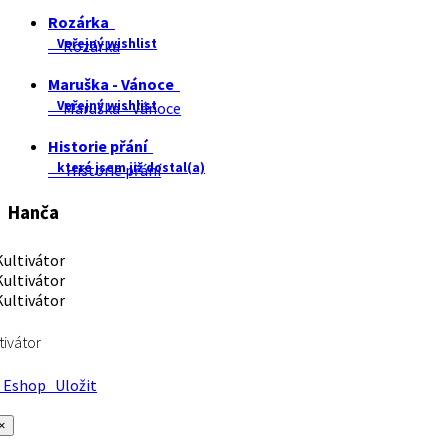
Rozárka
Veřejný wishlist
Rozárka
Maruška - Vánoce
Veřejný wishlist
Maruška - Vánoce
Historie přání
které jsem již dostal(a)
Historie přání
Hanča
tivátor
Eshop
Uložit
×