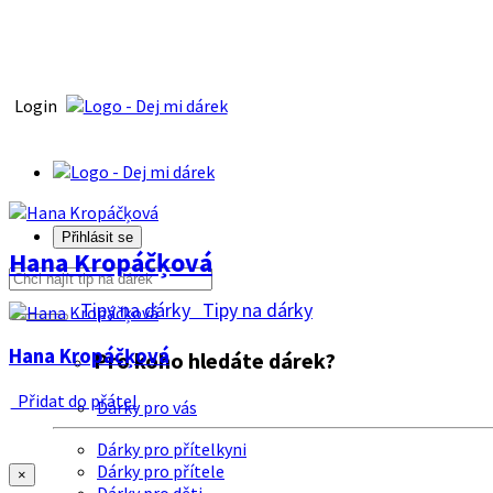
Login
Přihlásit se
Hana Kropáčķová
Tipy na dárky
Tipy na dárky
Hana Kropáčķová
Pro koho hledáte dárek?
Přidat do přátel
Dárky pro vás
Dárky pro přítelkyni
Dárky pro přítele
×