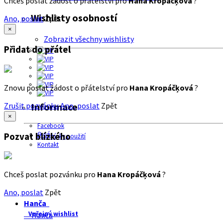
Chceš poslat žádost o přátelství pro
Hana Kropáčķová
?
Wishlisty osobností
Ano, poslat
Zpět
×
Zobrazit všechny wishlisty
Přidat do přátel
Znovu poslat žádost o přátelství pro
Hana Kropáčķová
?
Zrušit pozvánku
Ano, poslat
Zpět
Informace
×
Facebook
O nás
Pozvat blízkého
Podmínky použití
Kontakt
Chceš poslat pozvánku pro
Hana Kropáčķová
?
Ano, poslat
Zpět
Hanča
Veřejný wishlist
Hanča