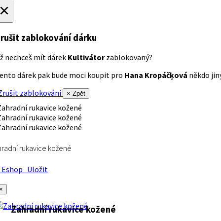
×
rušit zablokování dárku
ž nechceš mít dárek
Kultivátor
zablokovaný?
ento dárek pak bude moci koupit pro
Hana Kropáčķová
někdo jiný
rušit zablokování
× Zpět
radní rukavice kožené
Eshop
Uložit
×
Zahradní rukavice kožené