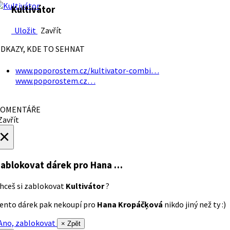
Kultivátor
Uložit
Zavřít
DKAZY, KDE TO SEHNAT
www.poporostem.cz/kultivator-combi…
www.poporostem.cz…
OMENTÁŘE
avřít
×
ablokovat dárek
pro Hana …
hceš si zablokovat
Kultivátor
?
ento dárek pak nekoupí pro
Hana Kropáčķová
nikdo jiný než ty :)
no, zablokovat
× Zpět