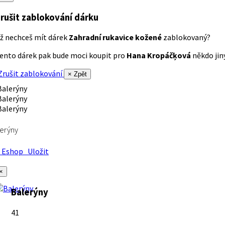
rušit zablokování dárku
ž nechceš mít dárek
Zahradní rukavice kožené
zablokovaný?
ento dárek pak bude moci koupit pro
Hana Kropáčķová
někdo jiný
rušit zablokování
× Zpět
erýny
Eshop
Uložit
×
Balerýny
41