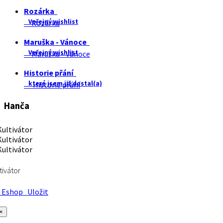
Rozárka
Veřejný wishlist
Rozárka
Maruška - Vánoce
Veřejný wishlist
Maruška - Vánoce
Historie přání
které jsem již dostal(a)
Historie přání
Hanča
tivátor
Eshop
Uložit
×