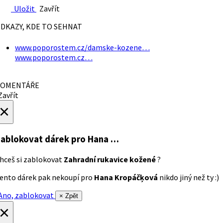
Uložit
Zavřít
DKAZY, KDE TO SEHNAT
www.poporostem.cz/damske-kozene…
www.poporostem.cz…
OMENTÁŘE
avřít
×
ablokovat dárek
pro Hana …
hceš si zablokovat
Zahradní rukavice kožené
?
ento dárek pak nekoupí pro
Hana Kropáčķová
nikdo jiný než ty :)
no, zablokovat
× Zpět
×