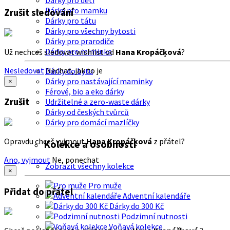
Dárky pro děti
Dárky pro mamku
Zrušit sledování
Dárky pro tátu
Dárky pro všechny bytosti
Dárky pro prarodiče
Dárky pro miminka
Už nechceš sledovat wishlist od
Hana Kropáčķová
?
Nesledovat
Nechat, jak to je
Dárky do bytu
Dárky pro nastávající maminky
×
Férové, bio a eko dárky
Zrušit
Udržitelné a zero-waste dárky
Dárky od českých tvůrců
Dárky pro domácí mazlíčky
Opravdu chceš vyjmout
Hana Kropáčķová
z přátel?
Kolekce a osobnosti
Ano, vyjmout
Ne, ponechat
Zobrazit všechny kolekce
×
Pro muže
Přidat do přátel
Adventní kalendáře
Dárky do 300 Kč
Podzimní nutnosti
Voňavá kolekce