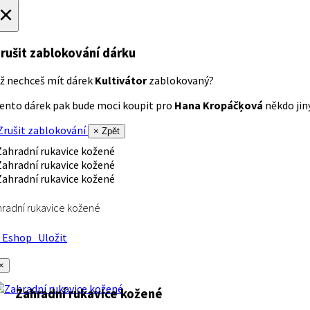
×
rušit zablokování dárku
ž nechceš mít dárek
Kultivátor
zablokovaný?
ento dárek pak bude moci koupit pro
Hana Kropáčķová
někdo jiný
rušit zablokování
× Zpět
radní rukavice kožené
Eshop
Uložit
×
Zahradní rukavice kožené