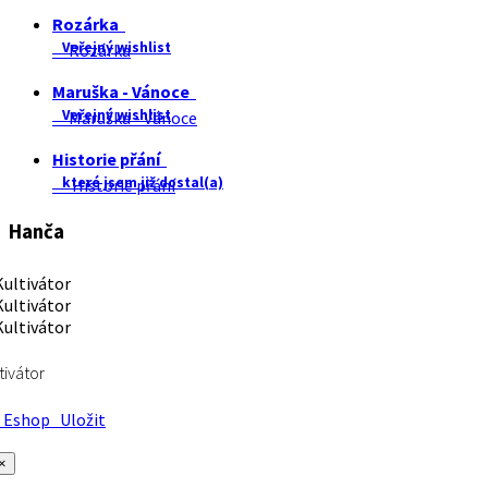
Rozárka
Veřejný wishlist
Rozárka
Maruška - Vánoce
Veřejný wishlist
Maruška - Vánoce
Historie přání
které jsem již dostal(a)
Historie přání
Hanča
tivátor
Eshop
Uložit
×