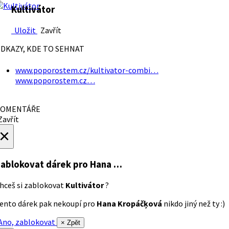
Kultivátor
Uložit
Zavřít
DKAZY, KDE TO SEHNAT
www.poporostem.cz/kultivator-combi…
www.poporostem.cz…
OMENTÁŘE
avřít
×
ablokovat dárek
pro Hana …
hceš si zablokovat
Kultivátor
?
ento dárek pak nekoupí pro
Hana Kropáčķová
nikdo jiný než ty :)
no, zablokovat
× Zpět