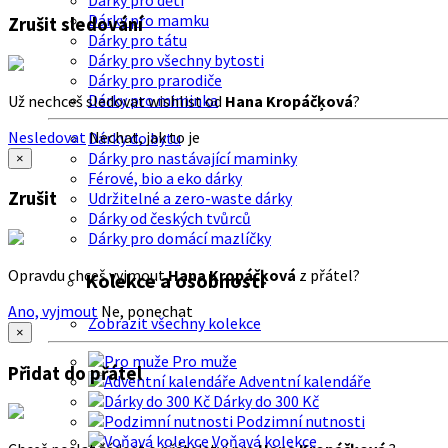
Dárky pro děti
Dárky pro mamku
Zrušit sledování
Dárky pro tátu
Dárky pro všechny bytosti
Dárky pro prarodiče
Dárky pro miminka
Už nechceš sledovat wishlist od
Hana Kropáčķová
?
Nesledovat
Nechat, jak to je
Dárky do bytu
Dárky pro nastávající maminky
×
Férové, bio a eko dárky
Zrušit
Udržitelné a zero-waste dárky
Dárky od českých tvůrců
Dárky pro domácí mazlíčky
Opravdu chceš vyjmout
Hana Kropáčķová
z přátel?
Kolekce a osobnosti
Ano, vyjmout
Ne, ponechat
Zobrazit všechny kolekce
×
Pro muže
Přidat do přátel
Adventní kalendáře
Dárky do 300 Kč
Podzimní nutnosti
Voňavá kolekce