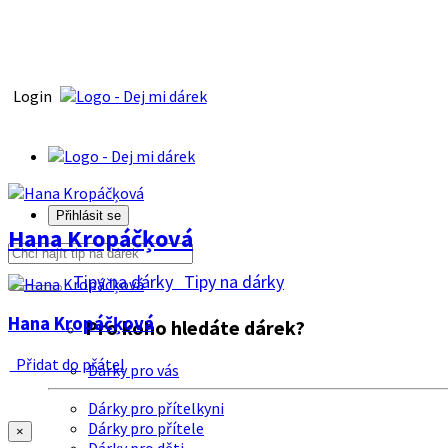
Login
Přihlásit se
Hana Kropáčķová
Tipy na dárky
Tipy na dárky
Hana Kropáčķová
Pro koho hledáte dárek?
Přidat do přátel
Dárky pro vás
Dárky pro přítelkyni
Dárky pro přítele
×