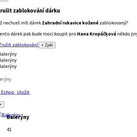
rušit zablokování dárku
ž nechceš mít dárek
Zahradní rukavice kožené
zablokovaný?
ento dárek pak bude moci koupit pro
Hana Kropáčķová
někdo jiný
rušit zablokování
× Zpět
erýny
Eshop
Uložit
×
Balerýny
41