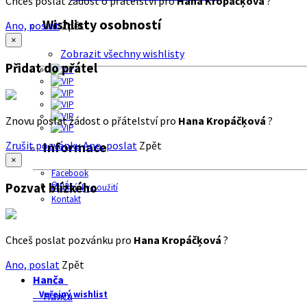
Chceš poslat žádost o přátelství pro
Hana Kropáčķová
?
Wishlisty osobností
Ano, poslat
Zpět
×
Zobrazit všechny wishlisty
Přidat do přátel
Znovu poslat žádost o přátelství pro
Hana Kropáčķová
?
Zrušit pozvánku
Ano, poslat
Zpět
Informace
×
Facebook
O nás
Pozvat blízkého
Podmínky použití
Kontakt
Chceš poslat pozvánku pro
Hana Kropáčķová
?
Ano, poslat
Zpět
Hanča
Veřejný wishlist
Hanča