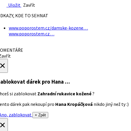
Uložit
Zavřít
DKAZY, KDE TO SEHNAT
www.poporostem.cz/damske-kozene…
www.poporostem.cz…
OMENTÁŘE
avřít
×
ablokovat dárek
pro Hana …
hceš si zablokovat
Zahradní rukavice kožené
?
ento dárek pak nekoupí pro
Hana Kropáčķová
nikdo jiný než ty :)
no, zablokovat
× Zpět
×