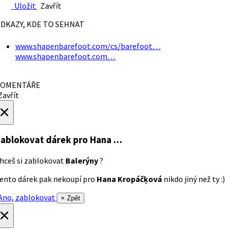
Uložit
Zavřít
DKAZY, KDE TO SEHNAT
www.shapenbarefoot.com/cs/barefoot…
www.shapenbarefoot.com…
OMENTÁŘE
avřít
×
ablokovat dárek
pro Hana …
hceš si zablokovat
Balerýny
?
ento dárek pak nekoupí pro
Hana Kropáčķová
nikdo jiný než ty :)
no, zablokovat
× Zpět
×