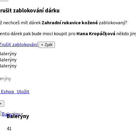
rušit zablokování dárku
ž nechceš mít dárek
Zahradní rukavice kožené
zablokovaný?
ento dárek pak bude moci koupit pro
Hana Kropáčķová
někdo jiný
rušit zablokování
× Zpět
erýny
Eshop
Uložit
×
Balerýny
41