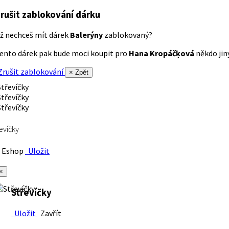
rušit zablokování dárku
ž nechceš mít dárek
Balerýny
zablokovaný?
ento dárek pak bude moci koupit pro
Hana Kropáčķová
někdo jiný
rušit zablokování
× Zpět
evíčky
Eshop
Uložit
×
Střevíčky
Uložit
Zavřít