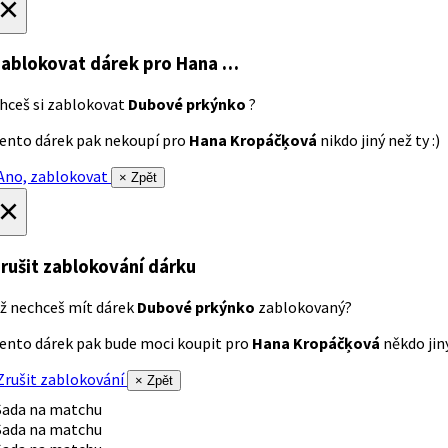
×
ablokovat dárek
pro Hana …
hceš si zablokovat
Dubové prkýnko
?
ento dárek pak nekoupí pro
Hana Kropáčķová
nikdo jiný než ty :)
no, zablokovat
× Zpět
×
rušit zablokování dárku
ž nechceš mít dárek
Dubové prkýnko
zablokovaný?
ento dárek pak bude moci koupit pro
Hana Kropáčķová
někdo jiný
rušit zablokování
× Zpět