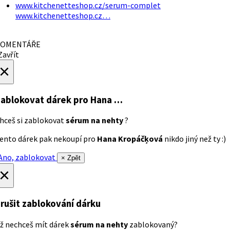
www.kitchenetteshop.cz/serum-complet
www.kitchenetteshop.cz…
OMENTÁŘE
avřít
×
ablokovat dárek
pro Hana …
hceš si zablokovat
sérum na nehty
?
ento dárek pak nekoupí pro
Hana Kropáčķová
nikdo jiný než ty :)
no, zablokovat
× Zpět
×
rušit zablokování dárku
ž nechceš mít dárek
sérum na nehty
zablokovaný?