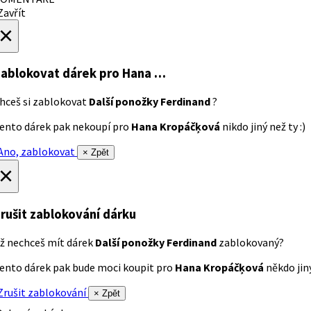
avřít
×
ablokovat dárek
pro Hana …
hceš si zablokovat
Další ponožky Ferdinand
?
ento dárek pak nekoupí pro
Hana Kropáčķová
nikdo jiný než ty :)
no, zablokovat
× Zpět
×
rušit zablokování dárku
ž nechceš mít dárek
Další ponožky Ferdinand
zablokovaný?
ento dárek pak bude moci koupit pro
Hana Kropáčķová
někdo jiný
rušit zablokování
× Zpět