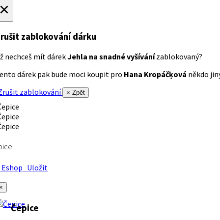
×
rušit zablokování dárku
ž nechceš mít dárek
Jehla na snadné vyšívání
zablokovaný?
ento dárek pak bude moci koupit pro
Hana Kropáčķová
někdo jiný
rušit zablokování
× Zpět
pice
Eshop
Uložit
×
Čepice