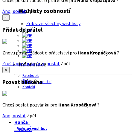
Chceš poslat žádost o přátelství pro
Hana Kropáčķová
?
Wishlisty osobností
Ano, poslat
Zpět
×
Zobrazit všechny wishlisty
Přidat do přátel
Znovu poslat žádost o přátelství pro
Hana Kropáčķová
?
Zrušit pozvánku
Ano, poslat
Zpět
Informace
×
Facebook
O nás
Pozvat blízkého
Podmínky použití
Kontakt
Chceš poslat pozvánku pro
Hana Kropáčķová
?
Ano, poslat
Zpět
Hanča
Veřejný wishlist
Hanča