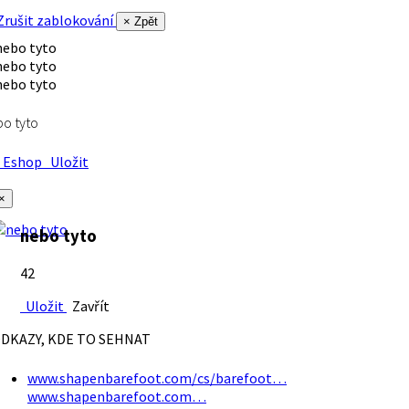
rušit zablokování
× Zpět
o tyto
Eshop
Uložit
×
nebo tyto
42
Uložit
Zavřít
DKAZY, KDE TO SEHNAT
www.shapenbarefoot.com/cs/barefoot…
www.shapenbarefoot.com…