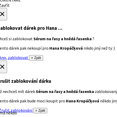
avřít
×
ablokovat dárek
pro Hana …
hceš si zablokovat
Sérum na řasy a hnědá řasenka
?
ento dárek pak nekoupí pro
Hana Kropáčķová
nikdo jiný než ty :)
no, zablokovat
× Zpět
×
rušit zablokování dárku
ž nechceš mít dárek
Sérum na řasy a hnědá řasenka
zablokovan
ento dárek pak bude moci koupit pro
Hana Kropáčķová
někdo jiný
rušit zablokování
× Zpět
 má někdo