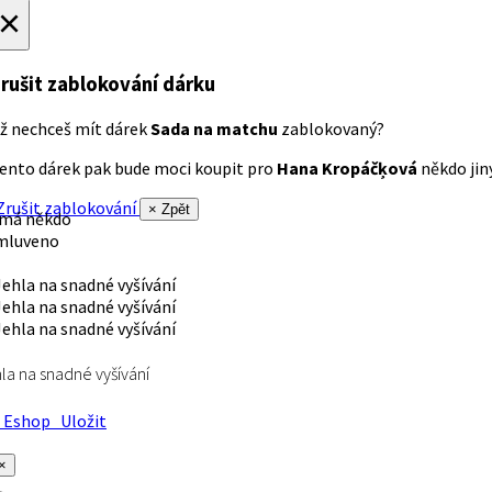
×
rušit zablokování dárku
ž nechceš mít dárek
Sada na matchu
zablokovaný?
ento dárek pak bude moci koupit pro
Hana Kropáčķová
někdo jiný
rušit zablokování
× Zpět
 má někdo
mluveno
la na snadné vyšívání
Eshop
Uložit
×