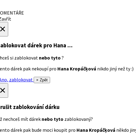
OMENTÁŘE
avřít
×
ablokovat dárek
pro Hana …
hceš si zablokovat
nebo tyto
?
ento dárek pak nekoupí pro
Hana Kropáčķová
nikdo jiný než ty :)
no, zablokovat
× Zpět
×
rušit zablokování dárku
ž nechceš mít dárek
nebo tyto
zablokovaný?
ento dárek pak bude moci koupit pro
Hana Kropáčķová
někdo jiný