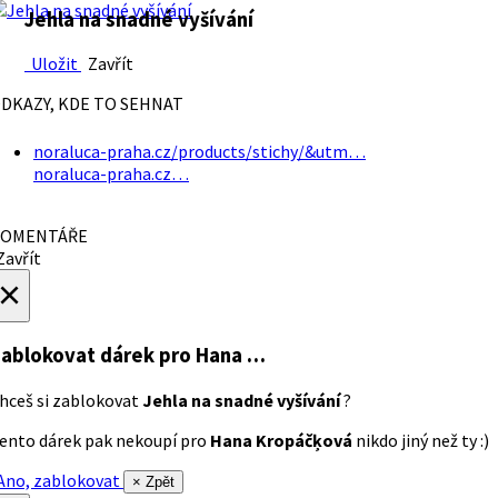
Jehla na snadné vyšívání
Uložit
Zavřít
DKAZY, KDE TO SEHNAT
noraluca-praha.cz/products/stichy/&utm…
noraluca-praha.cz…
OMENTÁŘE
avřít
×
ablokovat dárek
pro Hana …
hceš si zablokovat
Jehla na snadné vyšívání
?
ento dárek pak nekoupí pro
Hana Kropáčķová
nikdo jiný než ty :)
no, zablokovat
× Zpět