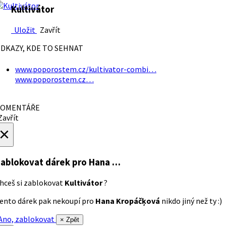
Kultivátor
Uložit
Zavřít
DKAZY, KDE TO SEHNAT
www.poporostem.cz/kultivator-combi…
www.poporostem.cz…
OMENTÁŘE
avřít
×
ablokovat dárek
pro Hana …
hceš si zablokovat
Kultivátor
?
ento dárek pak nekoupí pro
Hana Kropáčķová
nikdo jiný než ty :)
no, zablokovat
× Zpět