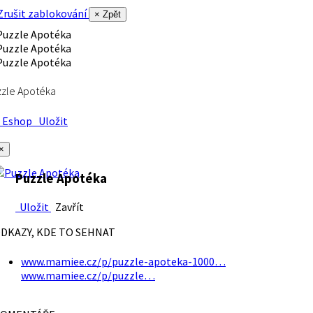
rušit zablokování
× Zpět
zle Apotéka
Eshop
Uložit
×
Puzzle Apotéka
Uložit
Zavřít
DKAZY, KDE TO SEHNAT
www.mamiee.cz/p/puzzle-apoteka-1000…
www.mamiee.cz/p/puzzle…