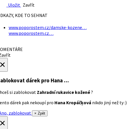
Uložit
Zavřít
DKAZY, KDE TO SEHNAT
www.poporostem.cz/damske-kozene…
www.poporostem.cz…
OMENTÁŘE
avřít
×
ablokovat dárek
pro Hana …
hceš si zablokovat
Zahradní rukavice kožené
?
ento dárek pak nekoupí pro
Hana Kropáčķová
nikdo jiný než ty :)
no, zablokovat
× Zpět
×