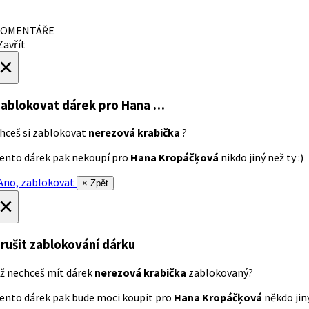
OMENTÁŘE
avřít
×
ablokovat dárek
pro Hana …
hceš si zablokovat
nerezová krabička
?
ento dárek pak nekoupí pro
Hana Kropáčķová
nikdo jiný než ty :)
no, zablokovat
× Zpět
×
rušit zablokování dárku
ž nechceš mít dárek
nerezová krabička
zablokovaný?
ento dárek pak bude moci koupit pro
Hana Kropáčķová
někdo jiný