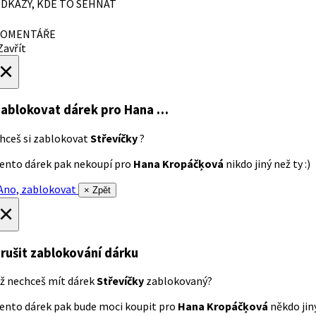
DKAZY, KDE TO SEHNAT
OMENTÁŘE
avřít
×
ablokovat dárek
pro Hana …
hceš si zablokovat
Střevíčky
?
ento dárek pak nekoupí pro
Hana Kropáčķová
nikdo jiný než ty :)
no, zablokovat
× Zpět
×
rušit zablokování dárku
ž nechceš mít dárek
Střevíčky
zablokovaný?
ento dárek pak bude moci koupit pro
Hana Kropáčķová
někdo jiný