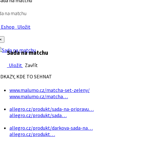
da na matchu
Eshop
Uložit
×
Sada na matchu
Uložit
Zavřít
DKAZY, KDE TO SEHNAT
www.malumo.cz/matcha-set-zeleny/
www.malumo.cz/matcha…
allegro.cz/produkt/sada-na-pripravu…
allegro.cz/produkt/sada…
allegro.cz/produkt/darkova-sada-na…
allegro.cz/produkt…