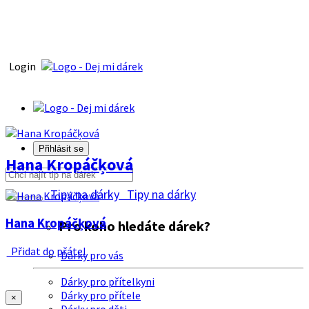
Login
Přihlásit se
Hana Kropáčķová
Tipy na dárky
Tipy na dárky
Hana Kropáčķová
Pro koho hledáte dárek?
Přidat do přátel
Dárky pro vás
Dárky pro přítelkyni
Dárky pro přítele
×