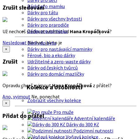
Dárky pro děti
Dárky pro mamku
Zrušit sledování
Dárky pro tátu
Dárky pro všechny bytosti
Dárky pro prarodiče
Dárky pro miminka
Už nechceš sledovat wishlist od
Hana Kropáčķová
?
Nesledovat
Nechat, jak to je
Dárky do bytu
Dárky pro nastávající maminky
×
Férové, bio a eko dárky
Zrušit
Udržitelné a zero-waste dárky
Dárky od českých tvůrců
Dárky pro domácí mazlíčky
Opravdu chceš vyjmout
Hana Kropáčķová
z přátel?
Kolekce a osobnosti
Ano, vyjmout
Ne, ponechat
Zobrazit všechny kolekce
×
Pro muže
Přidat do přátel
Adventní kalendáře
Dárky do 300 Kč
Podzimní nutnosti
Voňavá kolekce