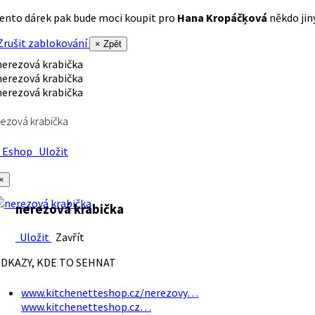
ento dárek pak bude moci koupit pro
Hana Kropáčķová
někdo jiný
rušit zablokování
× Zpět
ezová krabička
Eshop
Uložit
×
nerezová krabička
Uložit
Zavřít
DKAZY, KDE TO SEHNAT
www.kitchenetteshop.cz/nerezovy…
www.kitchenetteshop.cz…