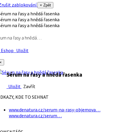
rušit zablokování
× Zpět
rum na řasy a hnědá…
Eshop
Uložit
×
Sérum na řasy a hnědá řasenka
Uložit
Zavřít
DKAZY, KDE TO SEHNAT
www.denatura.cz/serum-na-rasy-objemova…
www.denatura.cz/serum…
OMENTÁŘE