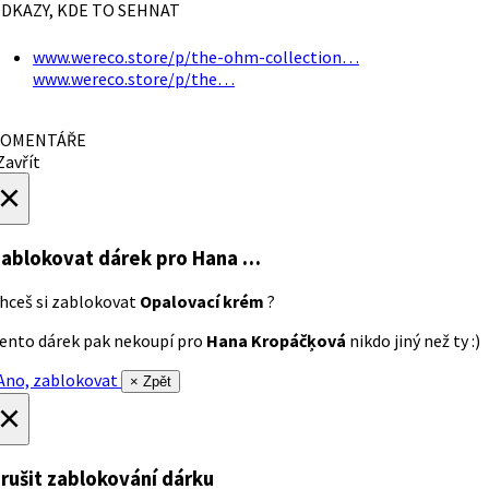
DKAZY, KDE TO SEHNAT
www.wereco.store/p/the-ohm-collection…
www.wereco.store/p/the…
OMENTÁŘE
avřít
×
ablokovat dárek
pro Hana …
hceš si zablokovat
Opalovací krém
?
ento dárek pak nekoupí pro
Hana Kropáčķová
nikdo jiný než ty :)
no, zablokovat
× Zpět
×
rušit zablokování dárku