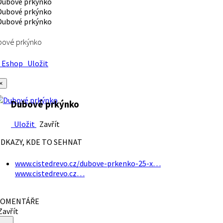
bové prkýnko
Eshop
Uložit
×
Dubové prkýnko
Uložit
Zavřít
DKAZY, KDE TO SEHNAT
www.cistedrevo.cz/dubove-prkenko-25-x…
www.cistedrevo.cz…
OMENTÁŘE
avřít