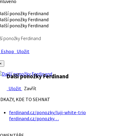
mluveno
ší ponožky Ferdinand
Eshop
Uložit
×
Další ponožky Ferdinand
Uložit
Zavřít
DKAZY, KDE TO SEHNAT
ferdinand.cz/ponozky/luji-white-trio
ferdinand.cz/ponozky…
OMENTÁŘE