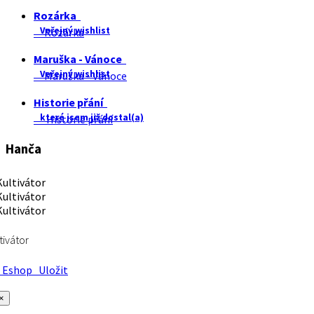
Rozárka
Veřejný wishlist
Rozárka
Maruška - Vánoce
Veřejný wishlist
Maruška - Vánoce
Historie přání
které jsem již dostal(a)
Historie přání
Hanča
tivátor
Eshop
Uložit
×