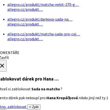
allegro.cz/produkt/matcha-nekit-270-g…
allegro.cz/produkt…
allegro.cz/produkt/darkova-sada-na…
allegro.cz/produkt…
allegro.cz/produkt/matcha-sada-pro-caj…
allegro.cz/produkt…
OMENTÁŘE
avřít
×
ablokovat dárek
pro Hana …
hceš si zablokovat
Sada na matchu
?
ento dárek pak nekoupí pro
Hana Kropáčķová
nikdo jiný než ty :)
no, zablokovat
× Zpět