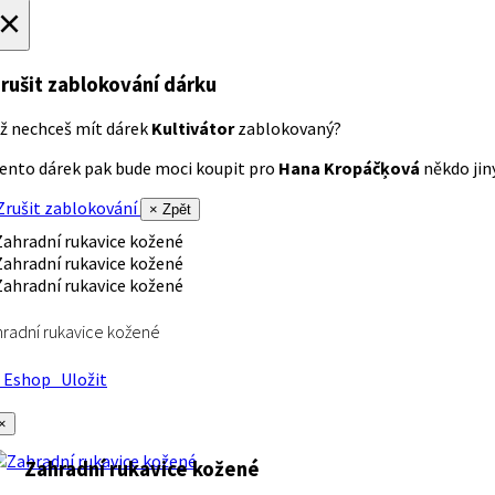
×
rušit zablokování dárku
ž nechceš mít dárek
Kultivátor
zablokovaný?
ento dárek pak bude moci koupit pro
Hana Kropáčķová
někdo jiný
rušit zablokování
× Zpět
radní rukavice kožené
Eshop
Uložit
×
Zahradní rukavice kožené