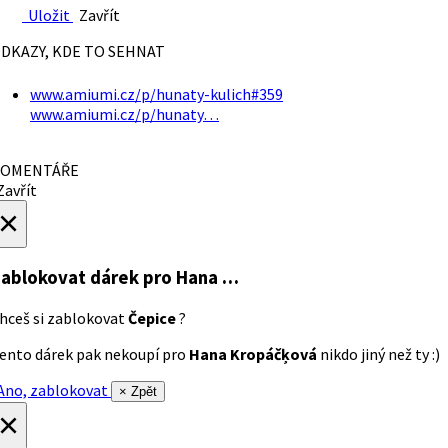
Uložit
Zavřít
DKAZY, KDE TO SEHNAT
www.amiumi.cz/p/hunaty-kulich#359
www.amiumi.cz/p/hunaty…
OMENTÁŘE
avřít
×
ablokovat dárek
pro Hana …
hceš si zablokovat
Čepice
?
ento dárek pak nekoupí pro
Hana Kropáčķová
nikdo jiný než ty :)
no, zablokovat
× Zpět
×