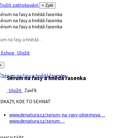
rušit zablokování
× Zpět
rum na řasy a hnědá…
Eshop
Uložit
×
Sérum na řasy a hnědá řasenka
Uložit
Zavřít
DKAZY, KDE TO SEHNAT
www.denatura.cz/serum-na-rasy-objemova…
www.denatura.cz/serum…
OMENTÁŘE