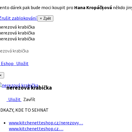
ento dárek pak bude moci koupit pro
Hana Kropáčķová
někdo jiný
rušit zablokování
× Zpět
ezová krabička
Eshop
Uložit
×
nerezová krabička
Uložit
Zavřít
DKAZY, KDE TO SEHNAT
www.kitchenetteshop.cz/nerezovy…
www.kitchenetteshop.cz…