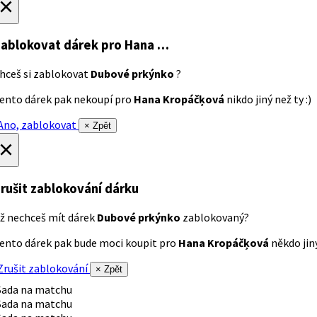
×
ablokovat dárek
pro Hana …
hceš si zablokovat
Dubové prkýnko
?
ento dárek pak nekoupí pro
Hana Kropáčķová
nikdo jiný než ty :)
no, zablokovat
× Zpět
×
rušit zablokování dárku
ž nechceš mít dárek
Dubové prkýnko
zablokovaný?
ento dárek pak bude moci koupit pro
Hana Kropáčķová
někdo jiný
rušit zablokování
× Zpět