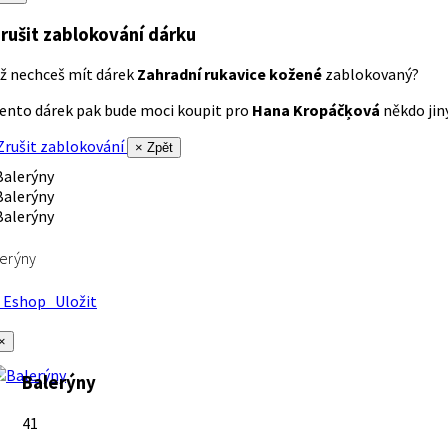
rušit zablokování dárku
ž nechceš mít dárek
Zahradní rukavice kožené
zablokovaný?
ento dárek pak bude moci koupit pro
Hana Kropáčķová
někdo jiný
rušit zablokování
× Zpět
erýny
Eshop
Uložit
×
Balerýny
41