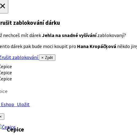
×
rušit zablokování dárku
ž nechceš mít dárek
Jehla na snadné vyšívání
zablokovaný?
ento dárek pak bude moci koupit pro
Hana Kropáčķová
někdo jiný
rušit zablokování
× Zpět
pice
Eshop
Uložit
×
Čepice