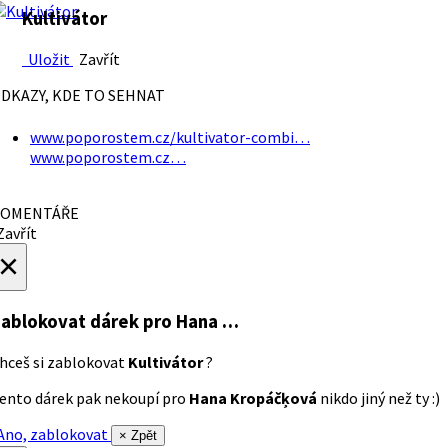
Kultivátor
Uložit
Zavřít
DKAZY, KDE TO SEHNAT
www.poporostem.cz/kultivator-combi…
www.poporostem.cz…
OMENTÁŘE
avřít
×
ablokovat dárek
pro Hana …
hceš si zablokovat
Kultivátor
?
ento dárek pak nekoupí pro
Hana Kropáčķová
nikdo jiný než ty :)
no, zablokovat
× Zpět