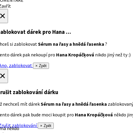
avřít
×
ablokovat dárek
pro Hana …
hceš si zablokovat
Sérum na řasy a hnědá řasenka
?
ento dárek pak nekoupí pro
Hana Kropáčķová
nikdo jiný než ty :)
no, zablokovat
× Zpět
×
rušit zablokování dárku
ž nechceš mít dárek
Sérum na řasy a hnědá řasenka
zablokovan
ento dárek pak bude moci koupit pro
Hana Kropáčķová
někdo jiný
rušit zablokování
× Zpět
 má někdo