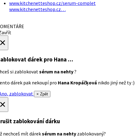
www.kitchenetteshop.cz/serum-complet
www.kitchenetteshop.cz…
OMENTÁŘE
avřít
×
ablokovat dárek
pro Hana …
hceš si zablokovat
sérum na nehty
?
ento dárek pak nekoupí pro
Hana Kropáčķová
nikdo jiný než ty :)
no, zablokovat
× Zpět
×
rušit zablokování dárku
ž nechceš mít dárek
sérum na nehty
zablokovaný?