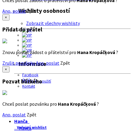
Chceš poslat žádost o přátelství pro
Hana Kropáčķová
?
Wishlisty osobností
Ano, poslat
Zpět
×
Zobrazit všechny wishlisty
Přidat do přátel
Znovu poslat žádost o přátelství pro
Hana Kropáčķová
?
Zrušit pozvánku
Ano, poslat
Zpět
Informace
×
Facebook
O nás
Pozvat blízkého
Podmínky použití
Kontakt
Chceš poslat pozvánku pro
Hana Kropáčķová
?
Ano, poslat
Zpět
Hanča
Veřejný wishlist
Hanča