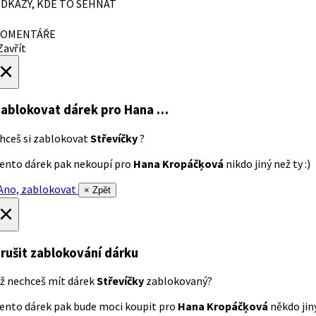
DKAZY, KDE TO SEHNAT
OMENTÁŘE
avřít
×
ablokovat dárek
pro Hana …
hceš si zablokovat
Střevíčky
?
ento dárek pak nekoupí pro
Hana Kropáčķová
nikdo jiný než ty :)
no, zablokovat
× Zpět
×
rušit zablokování dárku
ž nechceš mít dárek
Střevíčky
zablokovaný?
ento dárek pak bude moci koupit pro
Hana Kropáčķová
někdo jiný