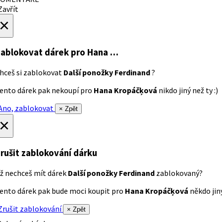
avřít
×
ablokovat dárek
pro Hana …
hceš si zablokovat
Další ponožky Ferdinand
?
ento dárek pak nekoupí pro
Hana Kropáčķová
nikdo jiný než ty :)
no, zablokovat
× Zpět
×
rušit zablokování dárku
ž nechceš mít dárek
Další ponožky Ferdinand
zablokovaný?
ento dárek pak bude moci koupit pro
Hana Kropáčķová
někdo jiný
rušit zablokování
× Zpět