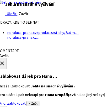
Jehla na snadné vyšívání
Uložit
Zavřít
DKAZY, KDE TO SEHNAT
noraluca-praha.cz/products/stichy/&utm…
noraluca-praha.cz…
OMENTÁŘE
avřít
×
ablokovat dárek
pro Hana …
hceš si zablokovat
Jehla na snadné vyšívání
?
ento dárek pak nekoupí pro
Hana Kropáčķová
nikdo jiný než ty :)
no, zablokovat
× Zpět