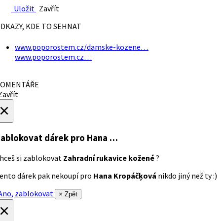
Uložit
Zavřít
DKAZY, KDE TO SEHNAT
www.poporostem.cz/damske-kozene…
www.poporostem.cz…
OMENTÁŘE
avřít
×
ablokovat dárek
pro Hana …
hceš si zablokovat
Zahradní rukavice kožené
?
ento dárek pak nekoupí pro
Hana Kropáčķová
nikdo jiný než ty :)
no, zablokovat
× Zpět
×