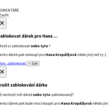
OMENTÁŘE
avřít
×
ablokovat dárek
pro Hana …
hceš si zablokovat
nebo tyto
?
ento dárek pak nekoupí pro
Hana Kropáčķová
nikdo jiný než ty :)
no, zablokovat
× Zpět
×
rušit zablokování dárku
ž nechceš mít dárek
nebo tyto
zablokovaný?
ento dárek pak bude moci koupit pro
Hana Kropáčķová
někdo jiný