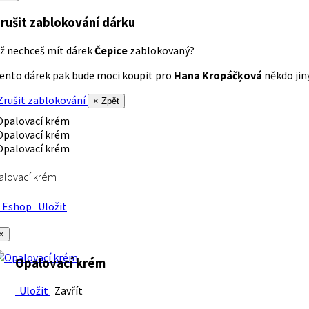
rušit zablokování dárku
ž nechceš mít dárek
Čepice
zablokovaný?
ento dárek pak bude moci koupit pro
Hana Kropáčķová
někdo jiný
rušit zablokování
× Zpět
alovací krém
Eshop
Uložit
×
Opalovací krém
Uložit
Zavřít