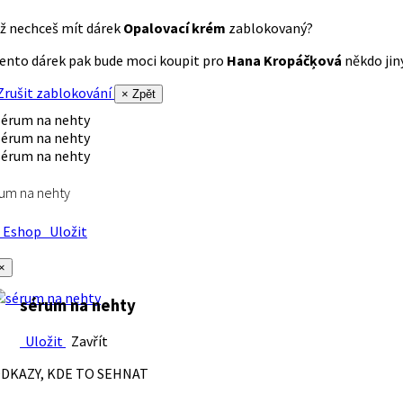
ž nechceš mít dárek
Opalovací krém
zablokovaný?
ento dárek pak bude moci koupit pro
Hana Kropáčķová
někdo jiný
rušit zablokování
× Zpět
um na nehty
Eshop
Uložit
×
sérum na nehty
Uložit
Zavřít
DKAZY, KDE TO SEHNAT