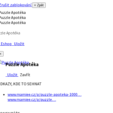
rušit zablokování
× Zpět
zle Apotéka
Eshop
Uložit
×
Puzzle Apotéka
Uložit
Zavřít
DKAZY, KDE TO SEHNAT
www.mamiee.cz/p/puzzle-apoteka-1000…
www.mamiee.cz/p/puzzle…