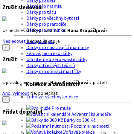
Dárky pro děti
Dárky pro mamku
Zrušit sledování
Dárky pro tátu
Dárky pro všechny bytosti
Dárky pro prarodiče
Dárky pro miminka
Už nechceš sledovat wishlist od
Hana Kropáčķová
?
Nesledovat
Nechat, jak to je
Dárky do bytu
Dárky pro nastávající maminky
×
Férové, bio a eko dárky
Zrušit
Udržitelné a zero-waste dárky
Dárky od českých tvůrců
Dárky pro domácí mazlíčky
Opravdu chceš vyjmout
Hana Kropáčķová
z přátel?
Kolekce a osobnosti
Ano, vyjmout
Ne, ponechat
Zobrazit všechny kolekce
×
Pro muže
Přidat do přátel
Adventní kalendáře
Dárky do 300 Kč
Podzimní nutnosti
Voňavá kolekce