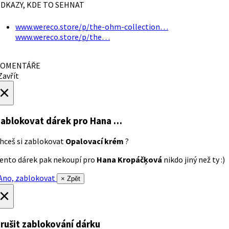
DKAZY, KDE TO SEHNAT
www.wereco.store/p/the-ohm-collection…
www.wereco.store/p/the…
OMENTÁŘE
avřít
×
ablokovat dárek
pro Hana …
hceš si zablokovat
Opalovací krém
?
ento dárek pak nekoupí pro
Hana Kropáčķová
nikdo jiný než ty :)
no, zablokovat
× Zpět
×
rušit zablokování dárku