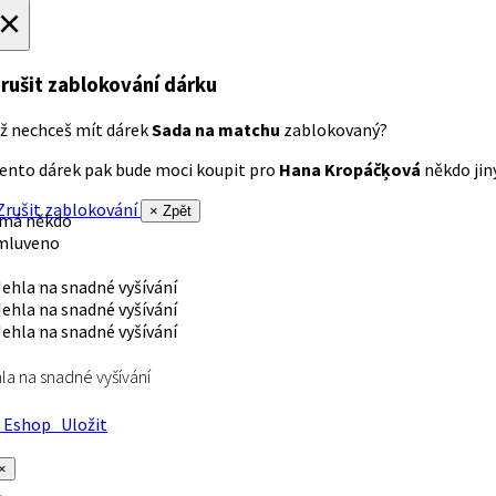
×
rušit zablokování dárku
ž nechceš mít dárek
Sada na matchu
zablokovaný?
ento dárek pak bude moci koupit pro
Hana Kropáčķová
někdo jiný
rušit zablokování
× Zpět
 má někdo
mluveno
la na snadné vyšívání
Eshop
Uložit
×