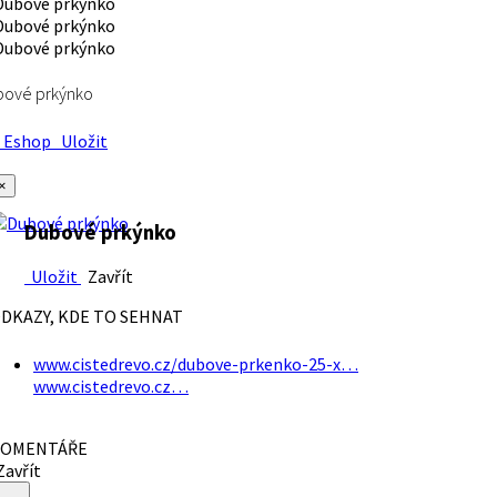
bové prkýnko
Eshop
Uložit
×
Dubové prkýnko
Uložit
Zavřít
DKAZY, KDE TO SEHNAT
www.cistedrevo.cz/dubove-prkenko-25-x…
www.cistedrevo.cz…
OMENTÁŘE
avřít