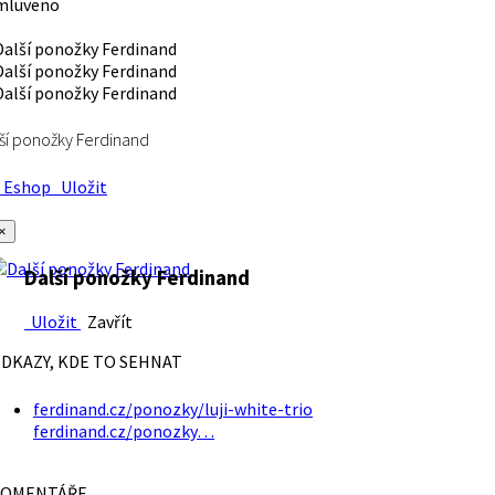
mluveno
ší ponožky Ferdinand
Eshop
Uložit
×
Další ponožky Ferdinand
Uložit
Zavřít
DKAZY, KDE TO SEHNAT
ferdinand.cz/ponozky/luji-white-trio
ferdinand.cz/ponozky…
OMENTÁŘE