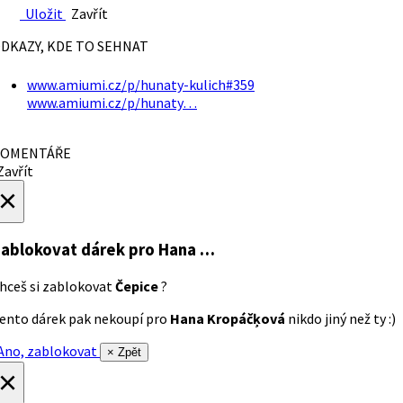
Uložit
Zavřít
DKAZY, KDE TO SEHNAT
www.amiumi.cz/p/hunaty-kulich#359
www.amiumi.cz/p/hunaty…
OMENTÁŘE
avřít
×
ablokovat dárek
pro Hana …
hceš si zablokovat
Čepice
?
ento dárek pak nekoupí pro
Hana Kropáčķová
nikdo jiný než ty :)
no, zablokovat
× Zpět
×