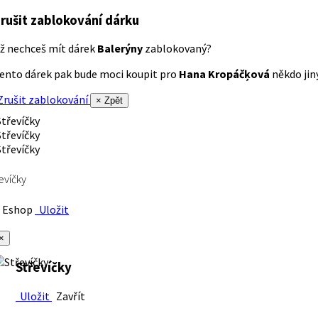
rušit zablokování dárku
ž nechceš mít dárek
Balerýny
zablokovaný?
ento dárek pak bude moci koupit pro
Hana Kropáčķová
někdo jiný
rušit zablokování
× Zpět
evíčky
Eshop
Uložit
×
Střevíčky
Uložit
Zavřít