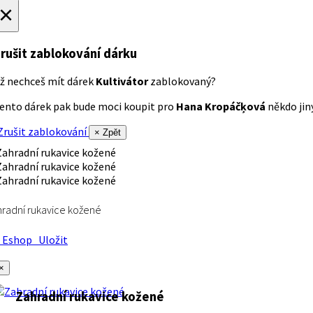
×
rušit zablokování dárku
ž nechceš mít dárek
Kultivátor
zablokovaný?
ento dárek pak bude moci koupit pro
Hana Kropáčķová
někdo jiný
rušit zablokování
× Zpět
radní rukavice kožené
Eshop
Uložit
×
Zahradní rukavice kožené