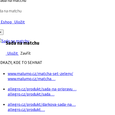
da na matchu
Eshop
Uložit
×
Sada na matchu
Uložit
Zavřít
DKAZY, KDE TO SEHNAT
www.malumo.cz/matcha-set-zeleny/
www.malumo.cz/matcha…
allegro.cz/produkt/sada-na-pripravu…
allegro.cz/produkt/sada…
allegro.cz/produkt/darkova-sada-na…
allegro.cz/produkt…