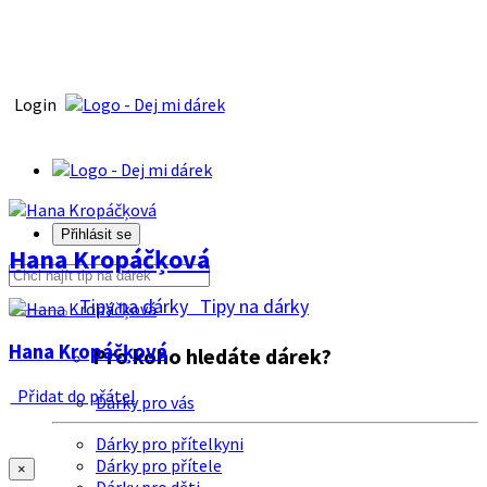
Login
Přihlásit se
Hana Kropáčķová
Tipy na dárky
Tipy na dárky
Hana Kropáčķová
Pro koho hledáte dárek?
Přidat do přátel
Dárky pro vás
Dárky pro přítelkyni
Dárky pro přítele
×