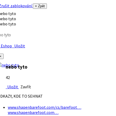
rušit zablokování
× Zpět
o tyto
Eshop
Uložit
×
nebo tyto
42
Uložit
Zavřít
DKAZY, KDE TO SEHNAT
www.shapenbarefoot.com/cs/barefoot…
www.shapenbarefoot.com…