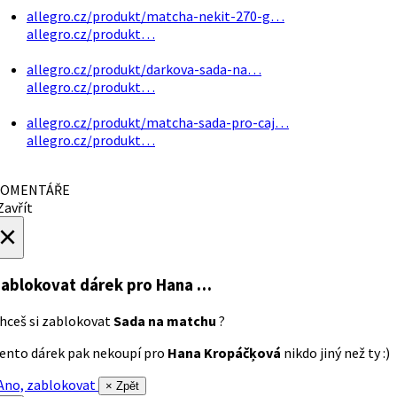
allegro.cz/produkt/matcha-nekit-270-g…
allegro.cz/produkt…
allegro.cz/produkt/darkova-sada-na…
allegro.cz/produkt…
allegro.cz/produkt/matcha-sada-pro-caj…
allegro.cz/produkt…
OMENTÁŘE
avřít
×
ablokovat dárek
pro Hana …
hceš si zablokovat
Sada na matchu
?
ento dárek pak nekoupí pro
Hana Kropáčķová
nikdo jiný než ty :)
no, zablokovat
× Zpět