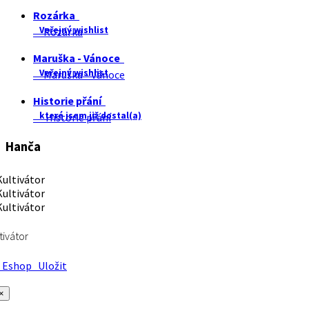
Rozárka
Veřejný wishlist
Rozárka
Maruška - Vánoce
Veřejný wishlist
Maruška - Vánoce
Historie přání
které jsem již dostal(a)
Historie přání
Hanča
tivátor
Eshop
Uložit
×