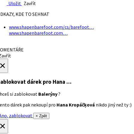
Uložit
Zavřít
DKAZY, KDE TO SEHNAT
www.shapenbarefoot.com/cs/barefoot…
www.shapenbarefoot.com…
OMENTÁŘE
avřít
×
ablokovat dárek
pro Hana …
hceš si zablokovat
Balerýny
?
ento dárek pak nekoupí pro
Hana Kropáčķová
nikdo jiný než ty :)
no, zablokovat
× Zpět
×