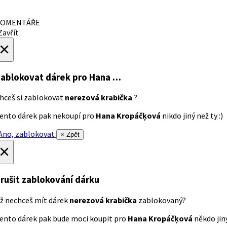
OMENTÁŘE
avřít
×
ablokovat dárek
pro Hana …
hceš si zablokovat
nerezová krabička
?
ento dárek pak nekoupí pro
Hana Kropáčķová
nikdo jiný než ty :)
no, zablokovat
× Zpět
×
rušit zablokování dárku
ž nechceš mít dárek
nerezová krabička
zablokovaný?
ento dárek pak bude moci koupit pro
Hana Kropáčķová
někdo jiný