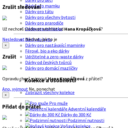
Dárky pro děti
Dárky pro mamku
Zrušit sledování
Dárky pro tátu
Dárky pro všechny bytosti
Dárky pro prarodiče
Dárky pro miminka
Už nechceš sledovat wishlist od
Hana Kropáčķová
?
Nesledovat
Nechat, jak to je
Dárky do bytu
Dárky pro nastávající maminky
×
Férové, bio a eko dárky
Zrušit
Udržitelné a zero-waste dárky
Dárky od českých tvůrců
Dárky pro domácí mazlíčky
Opravdu chceš vyjmout
Hana Kropáčķová
z přátel?
Kolekce a osobnosti
Ano, vyjmout
Ne, ponechat
Zobrazit všechny kolekce
×
Pro muže
Přidat do přátel
Adventní kalendáře
Dárky do 300 Kč
Podzimní nutnosti
Voňavá kolekce