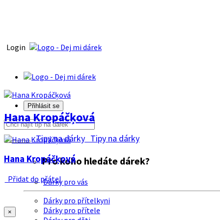
Login
Přihlásit se
Hana Kropáčķová
Tipy na dárky
Tipy na dárky
Hana Kropáčķová
Pro koho hledáte dárek?
Přidat do přátel
Dárky pro vás
Dárky pro přítelkyni
Dárky pro přítele
×