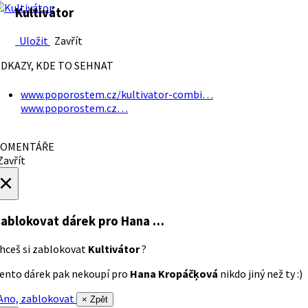
Kultivátor
Uložit
Zavřít
DKAZY, KDE TO SEHNAT
www.poporostem.cz/kultivator-combi…
www.poporostem.cz…
OMENTÁŘE
avřít
×
ablokovat dárek
pro Hana …
hceš si zablokovat
Kultivátor
?
ento dárek pak nekoupí pro
Hana Kropáčķová
nikdo jiný než ty :)
no, zablokovat
× Zpět