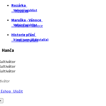
Rozárka
Veřejný wishlist
Rozárka
Maruška - Vánoce
Veřejný wishlist
Maruška - Vánoce
Historie přání
které jsem již dostal(a)
Historie přání
Hanča
tivátor
Eshop
Uložit
×