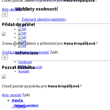
Chceš poslat žádost o přátelství pro
Hana Kropáčķová
?
Wishlisty osobností
Ano, poslat
Zpět
×
Zobrazit všechny wishlisty
Přidat do přátel
Znovu poslat žádost o přátelství pro
Hana Kropáčķová
?
Zrušit pozvánku
Ano, poslat
Zpět
Informace
×
Facebook
O nás
Pozvat blízkého
Podmínky použití
Kontakt
Chceš poslat pozvánku pro
Hana Kropáčķová
?
Ano, poslat
Zpět
Hanča
Veřejný wishlist
Hanča