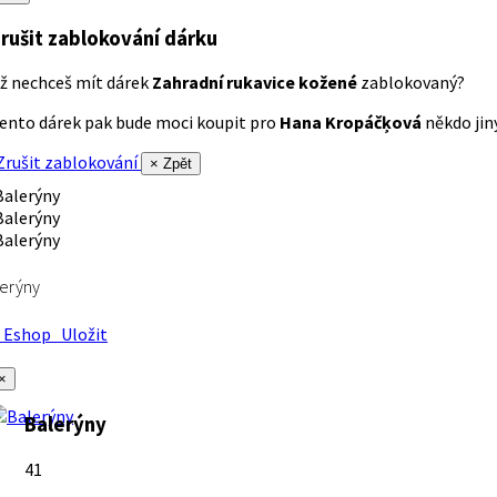
rušit zablokování dárku
ž nechceš mít dárek
Zahradní rukavice kožené
zablokovaný?
ento dárek pak bude moci koupit pro
Hana Kropáčķová
někdo jiný
rušit zablokování
× Zpět
erýny
Eshop
Uložit
×
Balerýny
41