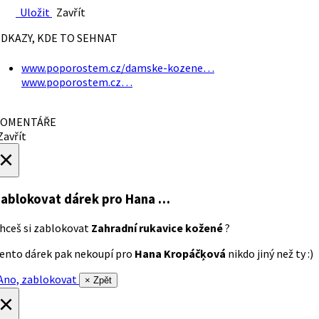
Uložit
Zavřít
DKAZY, KDE TO SEHNAT
www.poporostem.cz/damske-kozene…
www.poporostem.cz…
OMENTÁŘE
avřít
×
ablokovat dárek
pro Hana …
hceš si zablokovat
Zahradní rukavice kožené
?
ento dárek pak nekoupí pro
Hana Kropáčķová
nikdo jiný než ty :)
no, zablokovat
× Zpět
×