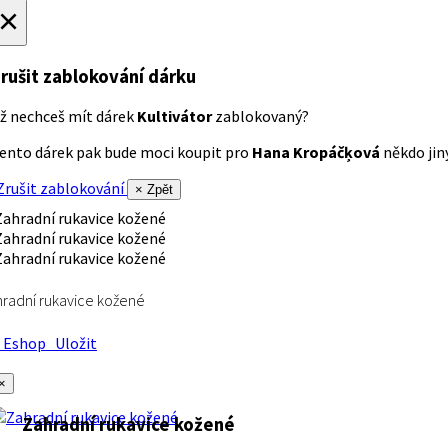
×
rušit zablokování dárku
ž nechceš mít dárek
Kultivátor
zablokovaný?
ento dárek pak bude moci koupit pro
Hana Kropáčķová
někdo jiný
rušit zablokování
× Zpět
radní rukavice kožené
Eshop
Uložit
×
Zahradní rukavice kožené