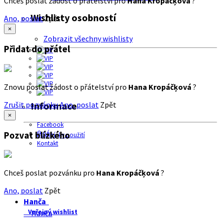
Chceš poslat žádost o přátelství pro
Hana Kropáčķová
?
Wishlisty osobností
Ano, poslat
Zpět
×
Zobrazit všechny wishlisty
Přidat do přátel
Znovu poslat žádost o přátelství pro
Hana Kropáčķová
?
Zrušit pozvánku
Ano, poslat
Zpět
Informace
×
Facebook
O nás
Pozvat blízkého
Podmínky použití
Kontakt
Chceš poslat pozvánku pro
Hana Kropáčķová
?
Ano, poslat
Zpět
Hanča
Veřejný wishlist
Hanča