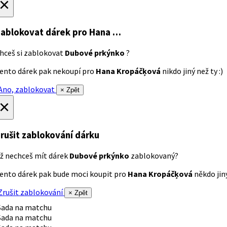
×
ablokovat dárek
pro Hana …
hceš si zablokovat
Dubové prkýnko
?
ento dárek pak nekoupí pro
Hana Kropáčķová
nikdo jiný než ty :)
no, zablokovat
× Zpět
×
rušit zablokování dárku
ž nechceš mít dárek
Dubové prkýnko
zablokovaný?
ento dárek pak bude moci koupit pro
Hana Kropáčķová
někdo jiný
rušit zablokování
× Zpět