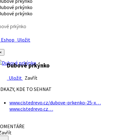
bové prkýnko
Eshop
Uložit
×
Dubové prkýnko
Uložit
Zavřít
DKAZY, KDE TO SEHNAT
www.cistedrevo.cz/dubove-prkenko-25-x…
www.cistedrevo.cz…
OMENTÁŘE
avřít