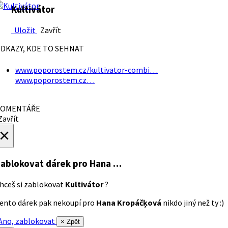
Kultivátor
Uložit
Zavřít
DKAZY, KDE TO SEHNAT
www.poporostem.cz/kultivator-combi…
www.poporostem.cz…
OMENTÁŘE
avřít
×
ablokovat dárek
pro Hana …
hceš si zablokovat
Kultivátor
?
ento dárek pak nekoupí pro
Hana Kropáčķová
nikdo jiný než ty :)
no, zablokovat
× Zpět