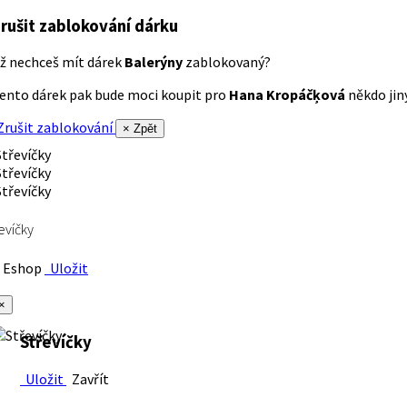
rušit zablokování dárku
ž nechceš mít dárek
Balerýny
zablokovaný?
ento dárek pak bude moci koupit pro
Hana Kropáčķová
někdo jiný
rušit zablokování
× Zpět
evíčky
Eshop
Uložit
×
Střevíčky
Uložit
Zavřít