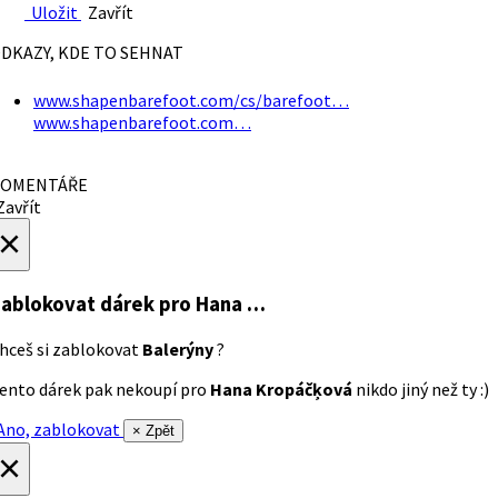
Uložit
Zavřít
DKAZY, KDE TO SEHNAT
www.shapenbarefoot.com/cs/barefoot…
www.shapenbarefoot.com…
OMENTÁŘE
avřít
×
ablokovat dárek
pro Hana …
hceš si zablokovat
Balerýny
?
ento dárek pak nekoupí pro
Hana Kropáčķová
nikdo jiný než ty :)
no, zablokovat
× Zpět
×