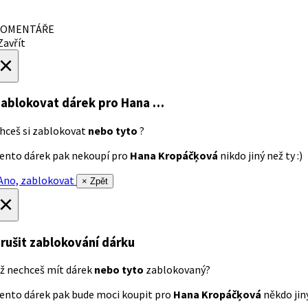
OMENTÁŘE
avřít
×
ablokovat dárek
pro Hana …
hceš si zablokovat
nebo tyto
?
ento dárek pak nekoupí pro
Hana Kropáčķová
nikdo jiný než ty :)
no, zablokovat
× Zpět
×
rušit zablokování dárku
ž nechceš mít dárek
nebo tyto
zablokovaný?
ento dárek pak bude moci koupit pro
Hana Kropáčķová
někdo jiný