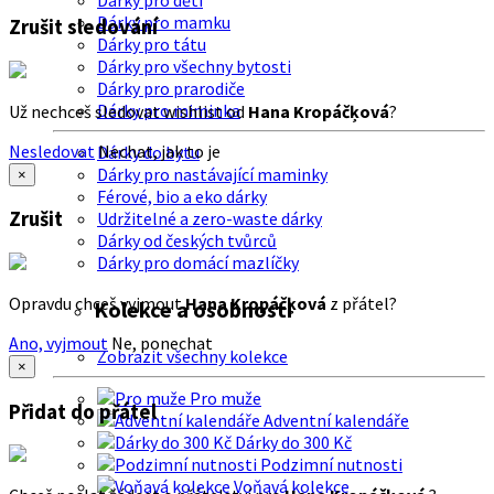
Dárky pro děti
Dárky pro mamku
Zrušit sledování
Dárky pro tátu
Dárky pro všechny bytosti
Dárky pro prarodiče
Dárky pro miminka
Už nechceš sledovat wishlist od
Hana Kropáčķová
?
Nesledovat
Nechat, jak to je
Dárky do bytu
Dárky pro nastávající maminky
×
Férové, bio a eko dárky
Zrušit
Udržitelné a zero-waste dárky
Dárky od českých tvůrců
Dárky pro domácí mazlíčky
Opravdu chceš vyjmout
Hana Kropáčķová
z přátel?
Kolekce a osobnosti
Ano, vyjmout
Ne, ponechat
Zobrazit všechny kolekce
×
Pro muže
Přidat do přátel
Adventní kalendáře
Dárky do 300 Kč
Podzimní nutnosti
Voňavá kolekce