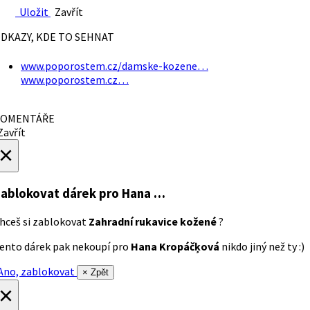
Uložit
Zavřít
DKAZY, KDE TO SEHNAT
www.poporostem.cz/damske-kozene…
www.poporostem.cz…
OMENTÁŘE
avřít
×
ablokovat dárek
pro Hana …
hceš si zablokovat
Zahradní rukavice kožené
?
ento dárek pak nekoupí pro
Hana Kropáčķová
nikdo jiný než ty :)
no, zablokovat
× Zpět
×