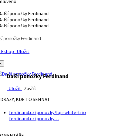
mluveno
ší ponožky Ferdinand
Eshop
Uložit
×
Další ponožky Ferdinand
Uložit
Zavřít
DKAZY, KDE TO SEHNAT
ferdinand.cz/ponozky/luji-white-trio
ferdinand.cz/ponozky…
OMENTÁŘE