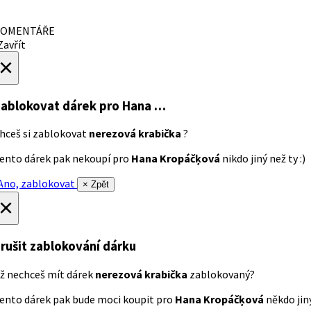
OMENTÁŘE
avřít
×
ablokovat dárek
pro Hana …
hceš si zablokovat
nerezová krabička
?
ento dárek pak nekoupí pro
Hana Kropáčķová
nikdo jiný než ty :)
no, zablokovat
× Zpět
×
rušit zablokování dárku
ž nechceš mít dárek
nerezová krabička
zablokovaný?
ento dárek pak bude moci koupit pro
Hana Kropáčķová
někdo jiný