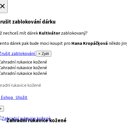
×
rušit zablokování dárku
ž nechceš mít dárek
Kultivátor
zablokovaný?
ento dárek pak bude moci koupit pro
Hana Kropáčķová
někdo jiný
rušit zablokování
× Zpět
radní rukavice kožené
Eshop
Uložit
×
Zahradní rukavice kožené