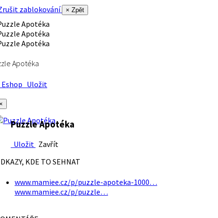
rušit zablokování
× Zpět
zle Apotéka
Eshop
Uložit
×
Puzzle Apotéka
Uložit
Zavřít
DKAZY, KDE TO SEHNAT
www.mamiee.cz/p/puzzle-apoteka-1000…
www.mamiee.cz/p/puzzle…