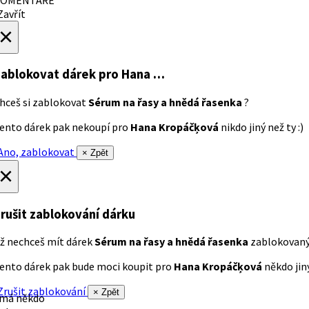
avřít
×
ablokovat dárek
pro Hana …
hceš si zablokovat
Sérum na řasy a hnědá řasenka
?
ento dárek pak nekoupí pro
Hana Kropáčķová
nikdo jiný než ty :)
no, zablokovat
× Zpět
×
rušit zablokování dárku
ž nechceš mít dárek
Sérum na řasy a hnědá řasenka
zablokovan
ento dárek pak bude moci koupit pro
Hana Kropáčķová
někdo jiný
rušit zablokování
× Zpět
 má někdo