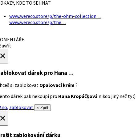
DKAZY, KDE TO SEHNAT
www.wereco.store/p/the-ohm-collection…
www.wereco.store/p/the…
OMENTÁŘE
avřít
×
ablokovat dárek
pro Hana …
hceš si zablokovat
Opalovací krém
?
ento dárek pak nekoupí pro
Hana Kropáčķová
nikdo jiný než ty :)
no, zablokovat
× Zpět
×
rušit zablokování dárku