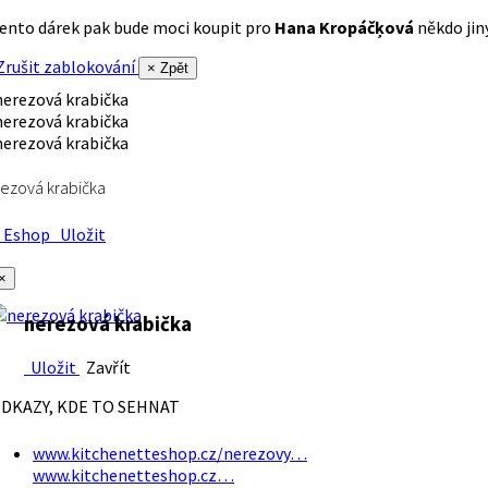
ento dárek pak bude moci koupit pro
Hana Kropáčķová
někdo jiný
rušit zablokování
× Zpět
ezová krabička
Eshop
Uložit
×
nerezová krabička
Uložit
Zavřít
DKAZY, KDE TO SEHNAT
www.kitchenetteshop.cz/nerezovy…
www.kitchenetteshop.cz…