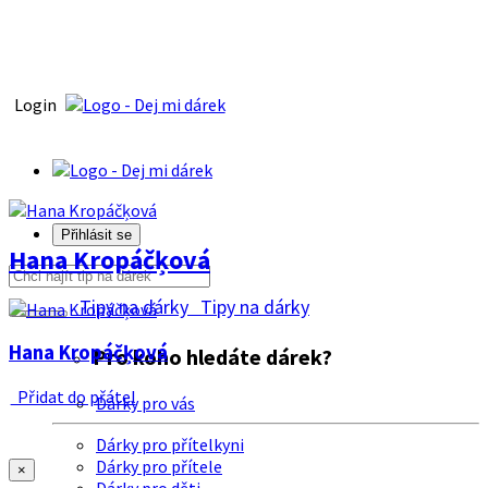
Login
Přihlásit se
Hana Kropáčķová
Tipy na dárky
Tipy na dárky
Hana Kropáčķová
Pro koho hledáte dárek?
Přidat do přátel
Dárky pro vás
Dárky pro přítelkyni
Dárky pro přítele
×