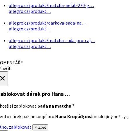
allegro.cz/produkt/matcha-nekit-270-g…
allegro.cz/produkt…
allegro.cz/produkt/darkova-sada-na…
allegro.cz/produkt…
allegro.cz/produkt/matcha-sada-pro-caj…
allegro.cz/produkt…
OMENTÁŘE
avřít
×
ablokovat dárek
pro Hana …
hceš si zablokovat
Sada na matchu
?
ento dárek pak nekoupí pro
Hana Kropáčķová
nikdo jiný než ty :)
no, zablokovat
× Zpět