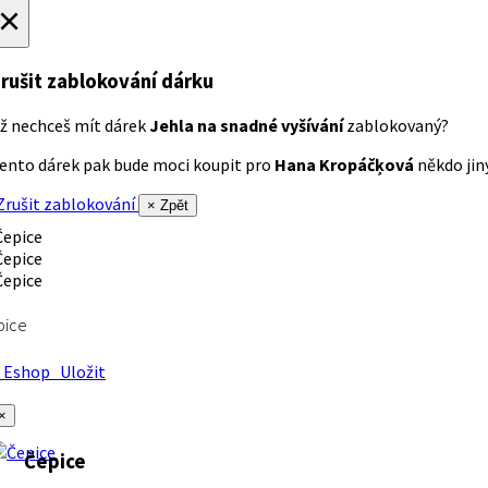
×
rušit zablokování dárku
ž nechceš mít dárek
Jehla na snadné vyšívání
zablokovaný?
ento dárek pak bude moci koupit pro
Hana Kropáčķová
někdo jiný
rušit zablokování
× Zpět
pice
Eshop
Uložit
×
Čepice