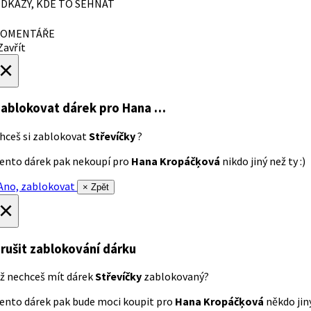
DKAZY, KDE TO SEHNAT
OMENTÁŘE
avřít
×
ablokovat dárek
pro Hana …
hceš si zablokovat
Střevíčky
?
ento dárek pak nekoupí pro
Hana Kropáčķová
nikdo jiný než ty :)
no, zablokovat
× Zpět
×
rušit zablokování dárku
ž nechceš mít dárek
Střevíčky
zablokovaný?
ento dárek pak bude moci koupit pro
Hana Kropáčķová
někdo jiný