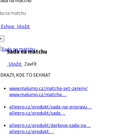
da na matchu
Eshop
Uložit
×
Sada na matchu
Uložit
Zavřít
DKAZY, KDE TO SEHNAT
www.malumo.cz/matcha-set-zeleny/
www.malumo.cz/matcha…
allegro.cz/produkt/sada-na-pripravu…
allegro.cz/produkt/sada…
allegro.cz/produkt/darkova-sada-na…
allegro.cz/produkt…