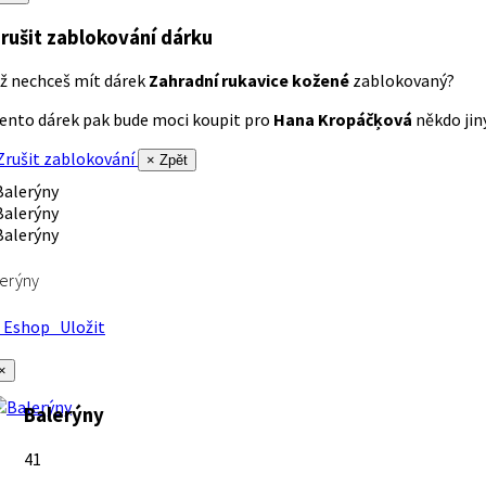
rušit zablokování dárku
ž nechceš mít dárek
Zahradní rukavice kožené
zablokovaný?
ento dárek pak bude moci koupit pro
Hana Kropáčķová
někdo jiný
rušit zablokování
× Zpět
erýny
Eshop
Uložit
×
Balerýny
41