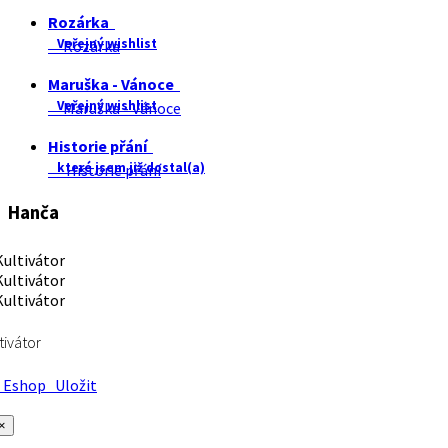
Rozárka
Veřejný wishlist
Rozárka
Maruška - Vánoce
Veřejný wishlist
Maruška - Vánoce
Historie přání
které jsem již dostal(a)
Historie přání
Hanča
tivátor
Eshop
Uložit
×