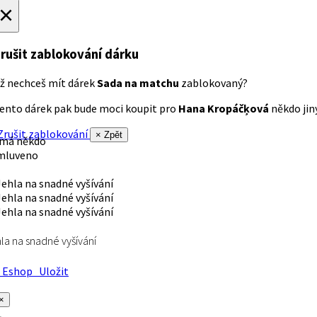
×
rušit zablokování dárku
ž nechceš mít dárek
Sada na matchu
zablokovaný?
ento dárek pak bude moci koupit pro
Hana Kropáčķová
někdo jiný
rušit zablokování
× Zpět
 má někdo
mluveno
la na snadné vyšívání
Eshop
Uložit
×