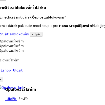
rušit zablokování dárku
ž nechceš mít dárek
Čepice
zablokovaný?
ento dárek pak bude moci koupit pro
Hana Kropáčķová
někdo jiný
rušit zablokování
× Zpět
alovací krém
Eshop
Uložit
×
Opalovací krém
Uložit
Zavřít