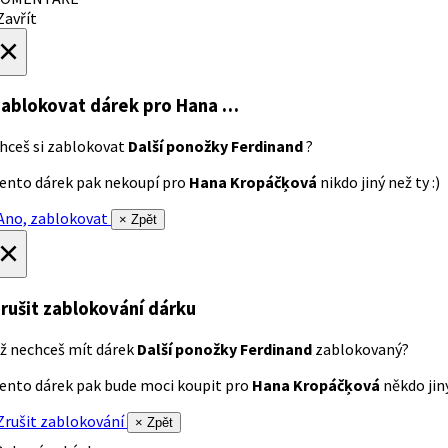
avřít
×
ablokovat dárek
pro Hana …
hceš si zablokovat
Další ponožky Ferdinand
?
ento dárek pak nekoupí pro
Hana Kropáčķová
nikdo jiný než ty :)
no, zablokovat
× Zpět
×
rušit zablokování dárku
ž nechceš mít dárek
Další ponožky Ferdinand
zablokovaný?
ento dárek pak bude moci koupit pro
Hana Kropáčķová
někdo jiný
rušit zablokování
× Zpět