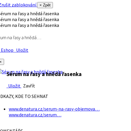
rušit zablokování
× Zpět
rum na řasy a hnědá…
Eshop
Uložit
×
Sérum na řasy a hnědá řasenka
Uložit
Zavřít
DKAZY, KDE TO SEHNAT
www.denatura.cz/serum-na-rasy-objemova…
www.denatura.cz/serum…
OMENTÁŘE