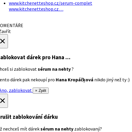
www.kitchenetteshop.cz/serum-complet
www.kitchenetteshop.cz…
OMENTÁŘE
avřít
×
ablokovat dárek
pro Hana …
hceš si zablokovat
sérum na nehty
?
ento dárek pak nekoupí pro
Hana Kropáčķová
nikdo jiný než ty :)
no, zablokovat
× Zpět
×
rušit zablokování dárku
ž nechceš mít dárek
sérum na nehty
zablokovaný?