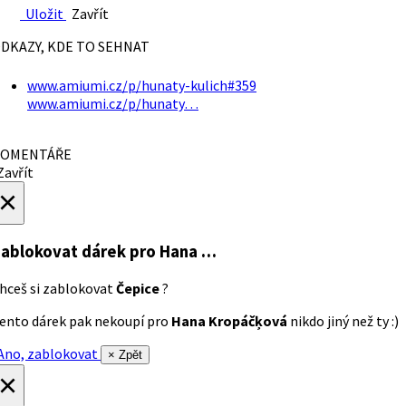
Uložit
Zavřít
DKAZY, KDE TO SEHNAT
www.amiumi.cz/p/hunaty-kulich#359
www.amiumi.cz/p/hunaty…
OMENTÁŘE
avřít
×
ablokovat dárek
pro Hana …
hceš si zablokovat
Čepice
?
ento dárek pak nekoupí pro
Hana Kropáčķová
nikdo jiný než ty :)
no, zablokovat
× Zpět
×