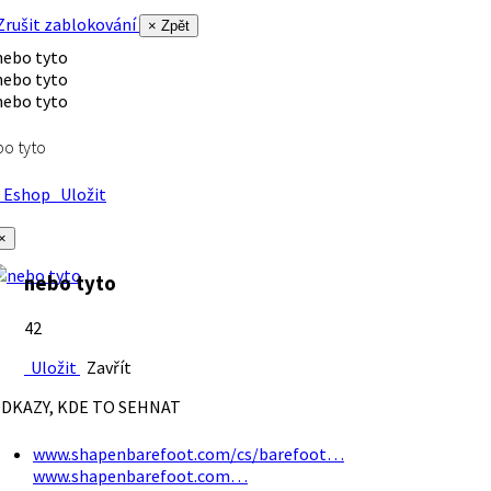
rušit zablokování
× Zpět
o tyto
Eshop
Uložit
×
nebo tyto
42
Uložit
Zavřít
DKAZY, KDE TO SEHNAT
www.shapenbarefoot.com/cs/barefoot…
www.shapenbarefoot.com…