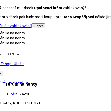
ž nechceš mít dárek
Opalovací krém
zablokovaný?
ento dárek pak bude moci koupit pro
Hana Kropáčķová
někdo jiný
rušit zablokování
× Zpět
um na nehty
Eshop
Uložit
×
sérum na nehty
Uložit
Zavřít
DKAZY, KDE TO SEHNAT