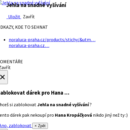
Jehla na snadné vyšívání
Uložit
Zavřít
DKAZY, KDE TO SEHNAT
noraluca-praha.cz/products/stichy/&utm…
noraluca-praha.cz…
OMENTÁŘE
avřít
×
ablokovat dárek
pro Hana …
hceš si zablokovat
Jehla na snadné vyšívání
?
ento dárek pak nekoupí pro
Hana Kropáčķová
nikdo jiný než ty :)
no, zablokovat
× Zpět