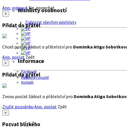
Ano, vyjmout
Ne, ponechat
Wishlisty osobností
×
Zobrazit všechny wishlisty
Přidat do přátel
Chceš poslat žádost o přátelství pro
Dominika Atigu Sobotkov
Ano, poslat
Zpět
Informace
×
Facebook
Přidat do přátel
O nás
Podmínky použití
Kontakt
Znovu poslat žádost o přátelství pro
Dominika Atigu Sobotkov
Zrušit pozvánku
Ano, poslat
Zpět
×
Pozvat blízkého