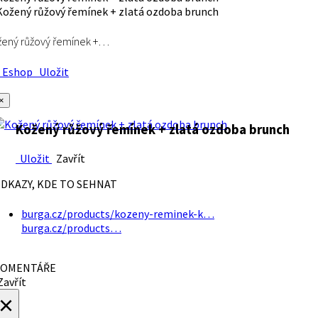
ený růžový řemínek +…
Eshop
Uložit
×
Kožený růžový řemínek + zlatá ozdoba brunch
Uložit
Zavřít
DKAZY, KDE TO SEHNAT
burga.cz/products/kozeny-reminek-k…
burga.cz/products…
OMENTÁŘE
avřít
×