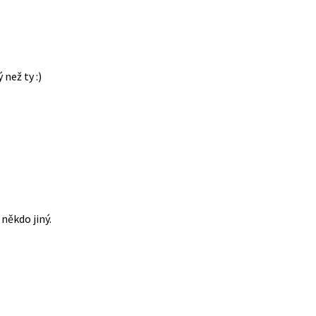
 než ty :)
někdo jiný.