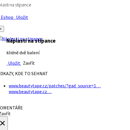
lasti na stipance
Eshop
Uložit
×
Náplasti na stipance
klidně dvě balení
Uložit
Zavřít
DKAZY, KDE TO SEHNAT
www.beautytape.cz/patches/?gad_source=1…
www.beautytape.cz…
OMENTÁŘE
avřít
×