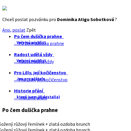
Chceš poslat pozvánku pro
Dominika Atigu Sobotková
?
Ano, poslat
Zpět
Po čem dušička prahne
Veřejný wishlist
Po čem dušička prahne
Radost udělá vždy
Veřejný wishlist
Radost udělá vždy
Pro Lilly, její kočičenstvo
Jen pro přátele
Pro Lilly, její kočičenstvo
Historie přání
které jsem již dostal(a)
Historie přání
Po čem dušička prahne