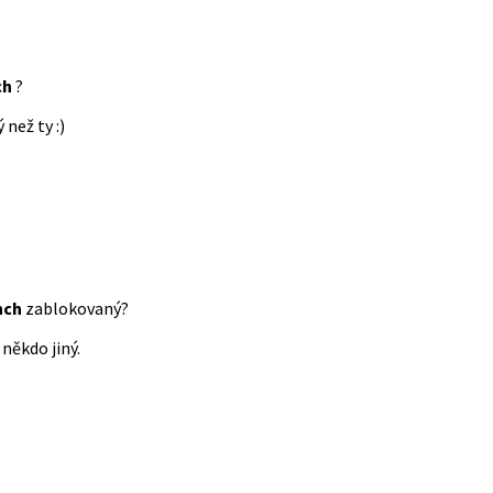
ch
?
 než ty :)
nch
zablokovaný?
někdo jiný.