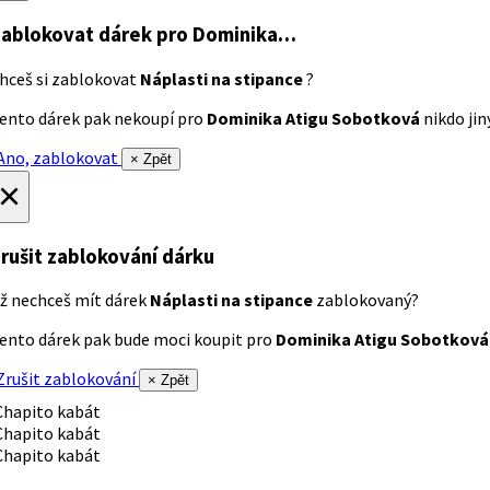
ablokovat dárek
pro Dominika…
hceš si zablokovat
Náplasti na stipance
?
ento dárek pak nekoupí pro
Dominika Atigu Sobotková
nikdo jiný
no, zablokovat
× Zpět
×
rušit zablokování dárku
ž nechceš mít dárek
Náplasti na stipance
zablokovaný?
ento dárek pak bude moci koupit pro
Dominika Atigu Sobotková
rušit zablokování
× Zpět