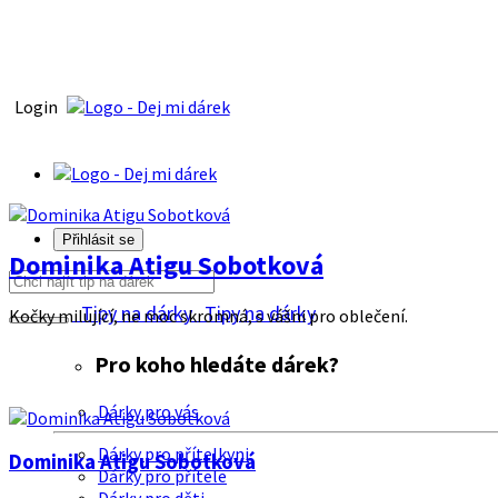
Login
Přihlásit se
Dominika Atigu Sobotková
Tipy na dárky
Tipy na dárky
Kočky milující, ne moc skromná, s vášni pro oblečení.
Pro koho hledáte dárek?
Dárky pro vás
Dárky pro přítelkyni
Dominika Atigu Sobotková
Dárky pro přítele