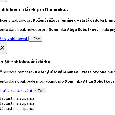
ablokovat dárek
pro Dominika…
hceš si zablokovat
Kožený růžový řemínek + zlatá ozdoba brun
ento dárek pak nekoupí pro
Dominika Atigu Sobotková
nikdo jiný
no, zablokovat
× Zpět
×
rušit zablokování dárku
ž nechceš mít dárek
Kožený růžový řemínek + zlatá ozdoba bru
ento dárek pak bude moci koupit pro
Dominika Atigu Sobotková
rušit zablokování
× Zpět