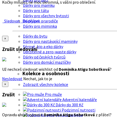
Dárky pro děti
Kočky milující, ne moc skromná, s vášni pro oblečení.
Dárky pro mamku
Dárky pro tátu
Dárky pro všechny bytosti
Sledovat
Do přátel
Dárky pro prarodiče
Dárky pro miminka
Dárky do bytu
×
Dárky pro nastávající maminky
Férové, bio a eko dárky
Zrušit sledování
Udržitelné a zero-waste dárky
Dárky od českých tvůrců
Dárky pro domácí mazlíčky
Už nechceš sledovat wishlist od
Dominika Atigu Sobotková
?
Kolekce a osobnosti
Nesledovat
Nechat, jak to je
Zobrazit všechny kolekce
×
Zrušit
Pro muže
Adventní kalendáře
Dárky do 300 Kč
Podzimní nutnosti
Opravdu chceš vyjmout
Dominika Atigu Sobotková
z přátel?
Voňavá kolekce