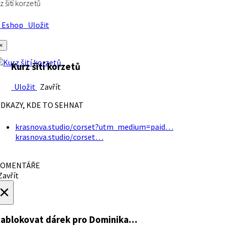
z šití korzetů
Eshop
Uložit
×
Kurz šití korzetů
Uložit
Zavřít
DKAZY, KDE TO SEHNAT
krasnova.studio/corset?utm_medium=paid…
krasnova.studio/corset…
OMENTÁŘE
avřít
×
ablokovat dárek
pro Dominika…