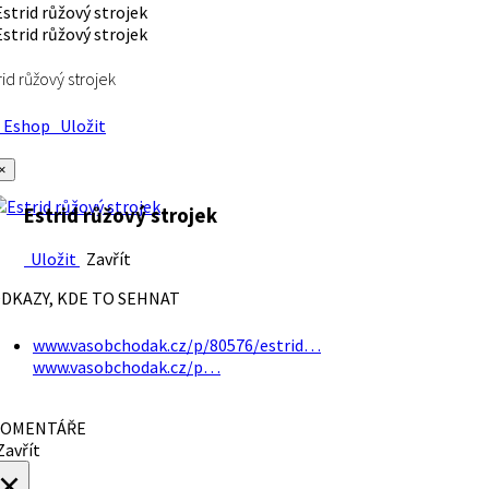
rid růžový strojek
Eshop
Uložit
×
Estrid růžový strojek
Uložit
Zavřít
DKAZY, KDE TO SEHNAT
www.vasobchodak.cz/p/80576/estrid…
www.vasobchodak.cz/p…
OMENTÁŘE
avřít
×