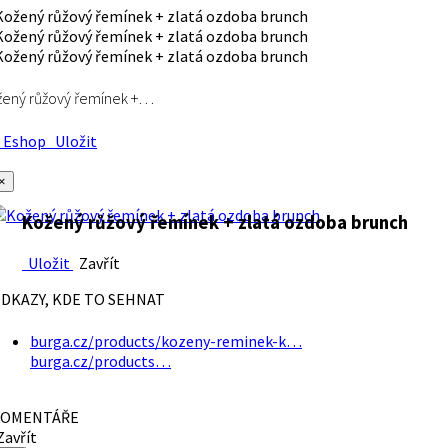
ený růžový řemínek +…
Eshop
Uložit
×
Kožený růžový řemínek + zlatá ozdoba brunch
Uložit
Zavřít
DKAZY, KDE TO SEHNAT
burga.cz/products/kozeny-reminek-k…
burga.cz/products…
OMENTÁŘE
avřít