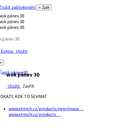
rušit zablokování
× Zpět
k pánev 30
Eshop
Uložit
×
wok pánev 30
Uložit
Zavřít
DKAZY, KDE TO SEHNAT
www.elmich.cz/products/neprilnava…
www.elmich.cz/products…