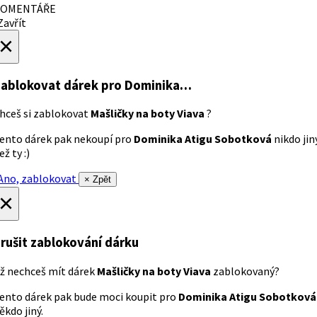
OMENTÁŘE
avřít
×
ablokovat dárek
pro Dominika…
hceš si zablokovat
Mašličky na boty Viava
?
ento dárek pak nekoupí pro
Dominika Atigu Sobotková
nikdo jin
ež ty :)
no, zablokovat
× Zpět
×
rušit zablokování dárku
ž nechceš mít dárek
Mašličky na boty Viava
zablokovaný?
ento dárek pak bude moci koupit pro
Dominika Atigu Sobotková
ěkdo jiný.