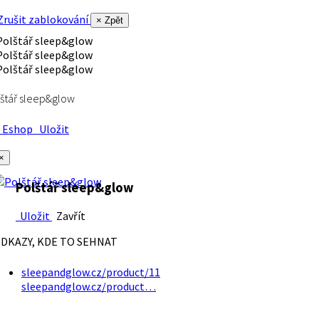
rušit zablokování
× Zpět
štář sleep&glow
Eshop
Uložit
×
Polštář sleep&glow
Uložit
Zavřít
DKAZY, KDE TO SEHNAT
sleepandglow.cz/product/11
sleepandglow.cz/product…