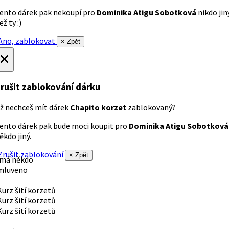
ento dárek pak nekoupí pro
Dominika Atigu Sobotková
nikdo jin
ež ty :)
no, zablokovat
× Zpět
×
rušit zablokování dárku
ž nechceš mít dárek
Chapito korzet
zablokovaný?
ento dárek pak bude moci koupit pro
Dominika Atigu Sobotková
ěkdo jiný.
rušit zablokování
× Zpět
 má někdo
mluveno