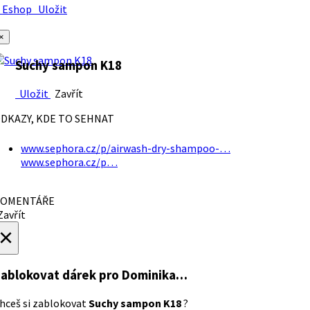
Eshop
Uložit
×
Suchy sampon K18
Uložit
Zavřít
DKAZY, KDE TO SEHNAT
www.sephora.cz/p/airwash-dry-shampoo-…
www.sephora.cz/p…
OMENTÁŘE
avřít
×
ablokovat dárek
pro Dominika…
hceš si zablokovat
Suchy sampon K18
?