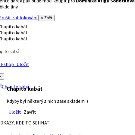
ento dárek pak bude moci koupit pro
Dominika Atigu Sobotková
ěkdo jiný.
rušit zablokování
× Zpět
pito kabát
Eshop
Uložit
×
Chapito kabát
Kdyby byl některý z nich zase skladem :)
Uložit
Zavřít
DKAZY, KDE TO SEHNAT