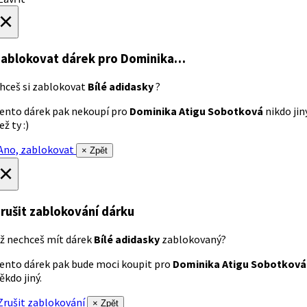
×
ablokovat dárek
pro Dominika…
hceš si zablokovat
Bílé adidasky
?
ento dárek pak nekoupí pro
Dominika Atigu Sobotková
nikdo jin
ež ty :)
no, zablokovat
× Zpět
×
rušit zablokování dárku
ž nechceš mít dárek
Bílé adidasky
zablokovaný?
ento dárek pak bude moci koupit pro
Dominika Atigu Sobotková
ěkdo jiný.
rušit zablokování
× Zpět