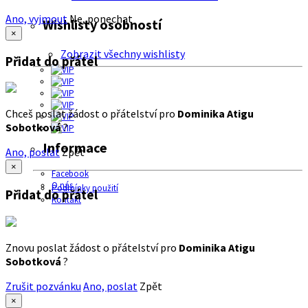
Ano, vyjmout
Ne, ponechat
Wishlisty osobností
×
Zobrazit všechny wishlisty
Přidat do přátel
Chceš poslat žádost o přátelství pro
Dominika Atigu
Sobotková
?
Informace
Ano, poslat
Zpět
×
Facebook
O nás
Podmínky použití
Přidat do přátel
Kontakt
Znovu poslat žádost o přátelství pro
Dominika Atigu
Sobotková
?
Zrušit pozvánku
Ano, poslat
Zpět
×