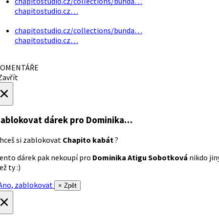
chapitostudio.cz/collections/bunda…
chapitostudio.cz…
chapitostudio.cz/collections/bunda…
chapitostudio.cz…
OMENTÁŘE
avřít
×
ablokovat dárek
pro Dominika…
hceš si zablokovat
Chapito kabát
?
ento dárek pak nekoupí pro
Dominika Atigu Sobotková
nikdo jin
ež ty :)
no, zablokovat
× Zpět
×