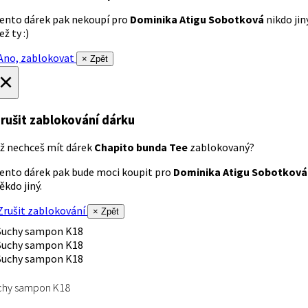
ento dárek pak nekoupí pro
Dominika Atigu Sobotková
nikdo jin
ež ty :)
no, zablokovat
× Zpět
×
rušit zablokování dárku
ž nechceš mít dárek
Chapito bunda Tee
zablokovaný?
ento dárek pak bude moci koupit pro
Dominika Atigu Sobotková
ěkdo jiný.
rušit zablokování
× Zpět
chy sampon K18