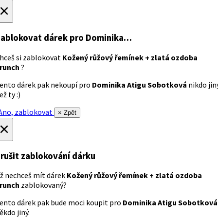
×
ablokovat dárek
pro Dominika…
hceš si zablokovat
Kožený růžový řemínek + zlatá ozdoba
runch
?
ento dárek pak nekoupí pro
Dominika Atigu Sobotková
nikdo jin
ež ty :)
no, zablokovat
× Zpět
×
rušit zablokování dárku
ž nechceš mít dárek
Kožený růžový řemínek + zlatá ozdoba
runch
zablokovaný?
ento dárek pak bude moci koupit pro
Dominika Atigu Sobotková
ěkdo jiný.