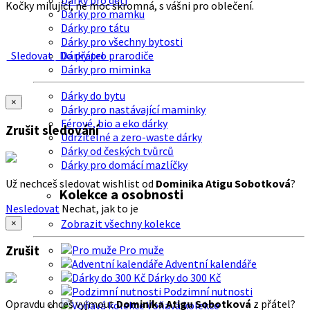
Dárky pro děti
Kočky milující, ne moc skromná, s vášni pro oblečení.
Dárky pro mamku
Dárky pro tátu
Dárky pro všechny bytosti
Sledovat
Do přátel
Dárky pro prarodiče
Dárky pro miminka
Dárky do bytu
×
Dárky pro nastávající maminky
Férové, bio a eko dárky
Zrušit sledování
Udržitelné a zero-waste dárky
Dárky od českých tvůrců
Dárky pro domácí mazlíčky
Už nechceš sledovat wishlist od
Dominika Atigu Sobotková
?
Kolekce a osobnosti
Nesledovat
Nechat, jak to je
Zobrazit všechny kolekce
×
Zrušit
Pro muže
Adventní kalendáře
Dárky do 300 Kč
Podzimní nutnosti
Opravdu chceš vyjmout
Dominika Atigu Sobotková
z přátel?
Voňavá kolekce