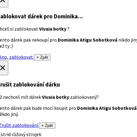
ablokovat dárek
pro Dominika…
hceš si zablokovat
Vivaia botky
?
ento dárek pak nekoupí pro
Dominika Atigu Sobotková
nikdo jin
ež ty :)
no, zablokovat
× Zpět
×
rušit zablokování dárku
ž nechceš mít dárek
Vivaia botky
zablokovaný?
ento dárek pak bude moci koupit pro
Dominika Atigu Sobotková
ěkdo jiný.
rušit zablokování
× Zpět