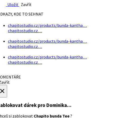
Uložit
Zavřít
DKAZY, KDE TO SEHNAT
chapitostudio.cz/products/bunda-kantha…
chapitostudio.cz…
chapitostudio.cz/products/bunda-kantha…
chapitostudio.cz…
chapitostudio.cz/products/bunda-kantha…
chapitostudio.cz…
OMENTÁŘE
avřít
×
ablokovat dárek
pro Dominika…
hceš si zablokovat
Chapito bunda Tee
?