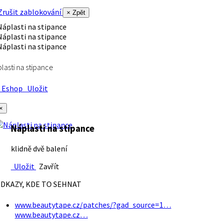
rušit zablokování
× Zpět
lasti na stipance
Eshop
Uložit
×
Náplasti na stipance
klidně dvě balení
Uložit
Zavřít
DKAZY, KDE TO SEHNAT
www.beautytape.cz/patches/?gad_source=1…
www.beautytape.cz…