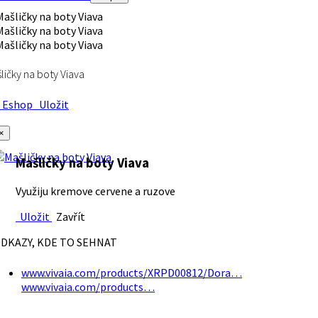
ličky na boty Viava
Eshop
Uložit
×
Mašličky na boty Viava
Využiju kremove cervene a ruzove
Uložit
Zavřít
DKAZY, KDE TO SEHNAT
www.vivaia.com/products/XRPD00812/Dora…
www.vivaia.com/products…