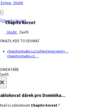
Eshop
Uložit
×
Chapito korzet
Uložit
Zavřít
DKAZY, KDE TO SEHNAT
chapitostudio.cz/collections/vesty…
chapitostudio.cz…
OMENTÁŘE
avřít
×
ablokovat dárek
pro Dominika…
hceš si zablokovat
Chapito korzet
?