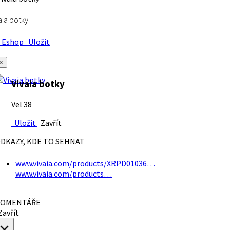
aia botky
Eshop
Uložit
×
Vivaia botky
Vel 38
Uložit
Zavřít
DKAZY, KDE TO SEHNAT
www.vivaia.com/products/XRPD01036…
www.vivaia.com/products…
OMENTÁŘE
avřít
×