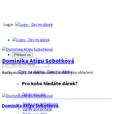
Login
Přihlásit se
Dominika Atigu Sobotková
Tipy na dárky
Tipy na dárky
Kočky milující, ne moc skromná, s vášni pro oblečení.
Pro koho hledáte dárek?
Dárky pro vás
Dárky pro přítelkyni
Dominika Atigu Sobotková
Dárky pro přítele