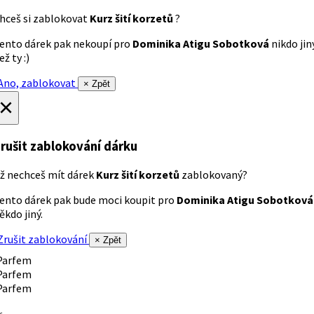
hceš si zablokovat
Kurz šití korzetů
?
ento dárek pak nekoupí pro
Dominika Atigu Sobotková
nikdo jin
ež ty :)
no, zablokovat
× Zpět
×
rušit zablokování dárku
ž nechceš mít dárek
Kurz šití korzetů
zablokovaný?
ento dárek pak bude moci koupit pro
Dominika Atigu Sobotková
ěkdo jiný.
rušit zablokování
× Zpět