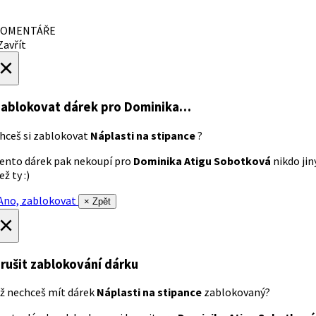
OMENTÁŘE
avřít
×
ablokovat dárek
pro Dominika…
hceš si zablokovat
Náplasti na stipance
?
ento dárek pak nekoupí pro
Dominika Atigu Sobotková
nikdo jin
ež ty :)
no, zablokovat
× Zpět
×
rušit zablokování dárku
ž nechceš mít dárek
Náplasti na stipance
zablokovaný?