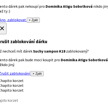
ento dárek pak nekoupí pro
Dominika Atigu Sobotková
nikdo jin
ež ty :)
no, zablokovat
× Zpět
×
rušit zablokování dárku
ž nechceš mít dárek
Suchy sampon K18
zablokovaný?
ento dárek pak bude moci koupit pro
Dominika Atigu Sobotková
ěkdo jiný.
rušit zablokování
× Zpět
pito korzet