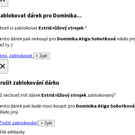
ablokovat dárek
pro Dominika…
hceš si zablokovat
Estrid růžový strojek
?
ento dárek pak nekoupí pro
Dominika Atigu Sobotková
nikdo jin
ež ty :)
no, zablokovat
× Zpět
×
rušit zablokování dárku
ž nechceš mít dárek
Estrid růžový strojek
zablokovaný?
ento dárek pak bude moci koupit pro
Dominika Atigu Sobotková
ěkdo jiný.
rušit zablokování
× Zpět