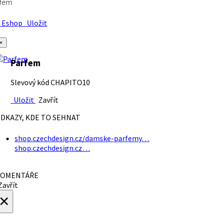
rfem
Eshop
Uložit
×
Parfem
Slevový kód CHAPITO10
Uložit
Zavřít
DKAZY, KDE TO SEHNAT
shop.czechdesign.cz/damske-parfemy…
shop.czechdesign.cz…
OMENTÁŘE
avřít
×