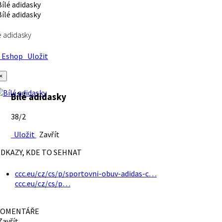
é adidasky
Eshop
Uložit
×
Bílé adidasky
38/2
Uložit
Zavřít
DKAZY, KDE TO SEHNAT
ccc.eu/cz/cs/p/sportovni-obuv-adidas-c…
ccc.eu/cz/cs/p…
OMENTÁŘE
avřít