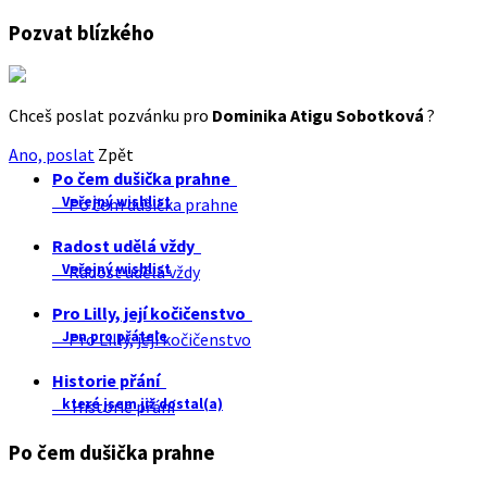
Pozvat blízkého
Chceš poslat pozvánku pro
Dominika Atigu Sobotková
?
Ano, poslat
Zpět
Po čem dušička prahne
Veřejný wishlist
Po čem dušička prahne
Radost udělá vždy
Veřejný wishlist
Radost udělá vždy
Pro Lilly, její kočičenstvo
Jen pro přátele
Pro Lilly, její kočičenstvo
Historie přání
které jsem již dostal(a)
Historie přání
Po čem dušička prahne