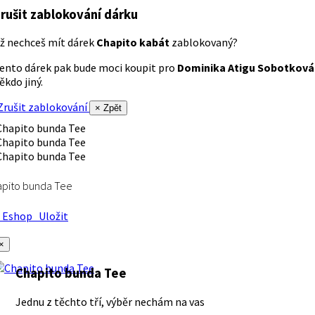
rušit zablokování dárku
ž nechceš mít dárek
Chapito kabát
zablokovaný?
ento dárek pak bude moci koupit pro
Dominika Atigu Sobotková
ěkdo jiný.
rušit zablokování
× Zpět
apito bunda Tee
Eshop
Uložit
×
Chapito bunda Tee
Jednu z těchto tří, výběr nechám na vas