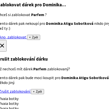
ablokovat dárek
pro Dominika…
hceš si zablokovat
Parfem
?
ento dárek pak nekoupí pro
Dominika Atigu Sobotková
nikdo jin
ež ty :)
no, zablokovat
× Zpět
×
rušit zablokování dárku
ž nechceš mít dárek
Parfem
zablokovaný?
ento dárek pak bude moci koupit pro
Dominika Atigu Sobotková
ěkdo jiný.
rušit zablokování
× Zpět