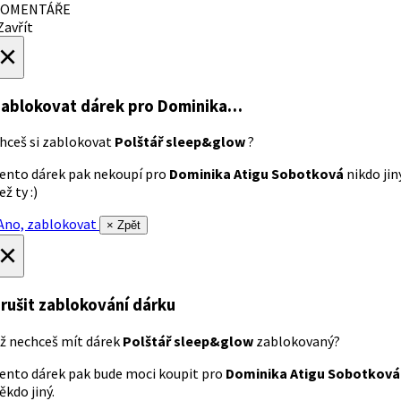
OMENTÁŘE
avřít
×
ablokovat dárek
pro Dominika…
hceš si zablokovat
Polštář sleep&glow
?
ento dárek pak nekoupí pro
Dominika Atigu Sobotková
nikdo jin
ež ty :)
no, zablokovat
× Zpět
×
rušit zablokování dárku
ž nechceš mít dárek
Polštář sleep&glow
zablokovaný?
ento dárek pak bude moci koupit pro
Dominika Atigu Sobotková
ěkdo jiný.