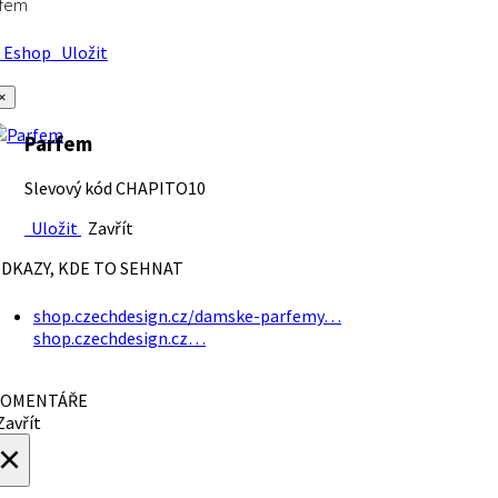
rfem
Eshop
Uložit
×
Parfem
Slevový kód CHAPITO10
Uložit
Zavřít
DKAZY, KDE TO SEHNAT
shop.czechdesign.cz/damske-parfemy…
shop.czechdesign.cz…
OMENTÁŘE
avřít
×