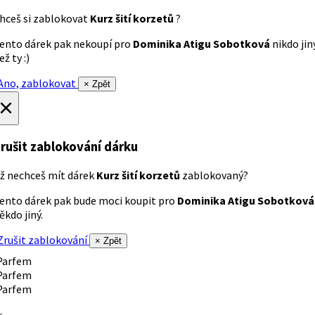
hceš si zablokovat
Kurz šití korzetů
?
ento dárek pak nekoupí pro
Dominika Atigu Sobotková
nikdo jin
ež ty :)
no, zablokovat
× Zpět
×
rušit zablokování dárku
ž nechceš mít dárek
Kurz šití korzetů
zablokovaný?
ento dárek pak bude moci koupit pro
Dominika Atigu Sobotková
ěkdo jiný.
rušit zablokování
× Zpět