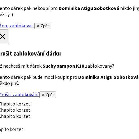
ento dárek pak nekoupí pro
Dominika Atigu Sobotková
nikdo jin
ež ty :)
no, zablokovat
× Zpět
×
rušit zablokování dárku
ž nechceš mít dárek
Suchy sampon K18
zablokovaný?
ento dárek pak bude moci koupit pro
Dominika Atigu Sobotková
ěkdo jiný.
rušit zablokování
× Zpět
pito korzet