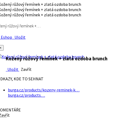
ený růžový řemínek +…
Eshop
Uložit
×
Kožený růžový řemínek + zlatá ozdoba brunch
Uložit
Zavřít
DKAZY, KDE TO SEHNAT
burga.cz/products/kozeny-reminek-k…
burga.cz/products…
OMENTÁŘE
avřít