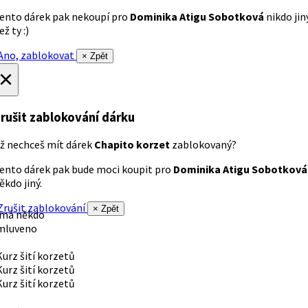
ento dárek pak nekoupí pro
Dominika Atigu Sobotková
nikdo jin
ež ty :)
no, zablokovat
× Zpět
×
rušit zablokování dárku
ž nechceš mít dárek
Chapito korzet
zablokovaný?
ento dárek pak bude moci koupit pro
Dominika Atigu Sobotková
ěkdo jiný.
rušit zablokování
× Zpět
 má někdo
mluveno