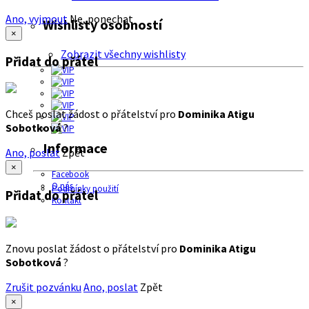
Ano, vyjmout
Ne, ponechat
Wishlisty osobností
×
Zobrazit všechny wishlisty
Přidat do přátel
Chceš poslat žádost o přátelství pro
Dominika Atigu
Sobotková
?
Informace
Ano, poslat
Zpět
×
Facebook
O nás
Podmínky použití
Přidat do přátel
Kontakt
Znovu poslat žádost o přátelství pro
Dominika Atigu
Sobotková
?
Zrušit pozvánku
Ano, poslat
Zpět
×