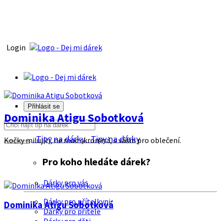
Login
Přihlásit se
Dominika Atigu Sobotková
Tipy na dárky
Tipy na dárky
Kočky milující, ne moc skromná, s vášni pro oblečení.
Pro koho hledáte dárek?
Dárky pro vás
Dárky pro přítelkyni
Dominika Atigu Sobotková
Dárky pro přítele