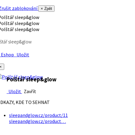
rušit zablokování
× Zpět
štář sleep&glow
Eshop
Uložit
×
Polštář sleep&glow
Uložit
Zavřít
DKAZY, KDE TO SEHNAT
sleepandglow.cz/product/11
sleepandglow.cz/product…