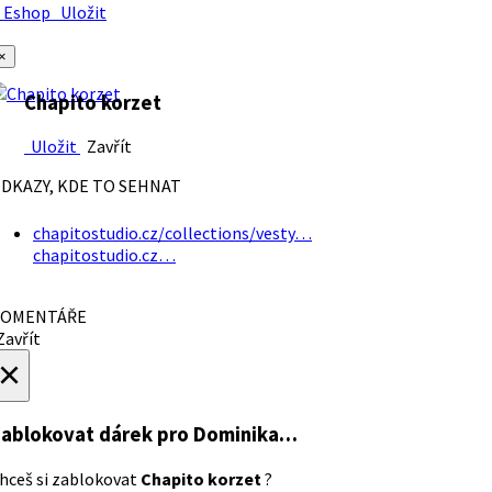
Eshop
Uložit
×
Chapito korzet
Uložit
Zavřít
DKAZY, KDE TO SEHNAT
chapitostudio.cz/collections/vesty…
chapitostudio.cz…
OMENTÁŘE
avřít
×
ablokovat dárek
pro Dominika…
hceš si zablokovat
Chapito korzet
?