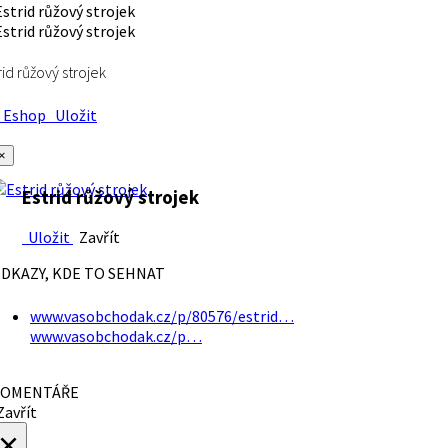
rid růžový strojek
Eshop
Uložit
×
Estrid růžový strojek
Uložit
Zavřít
DKAZY, KDE TO SEHNAT
www.vasobchodak.cz/p/80576/estrid…
www.vasobchodak.cz/p…
OMENTÁŘE
avřít
×