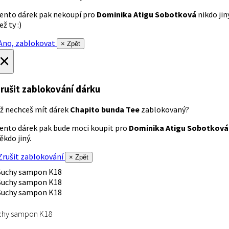
ento dárek pak nekoupí pro
Dominika Atigu Sobotková
nikdo jin
ež ty :)
no, zablokovat
× Zpět
×
rušit zablokování dárku
ž nechceš mít dárek
Chapito bunda Tee
zablokovaný?
ento dárek pak bude moci koupit pro
Dominika Atigu Sobotková
ěkdo jiný.
rušit zablokování
× Zpět
chy sampon K18