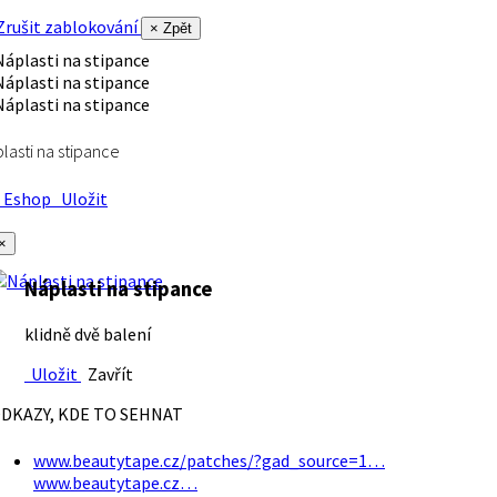
rušit zablokování
× Zpět
lasti na stipance
Eshop
Uložit
×
Náplasti na stipance
klidně dvě balení
Uložit
Zavřít
DKAZY, KDE TO SEHNAT
www.beautytape.cz/patches/?gad_source=1…
www.beautytape.cz…