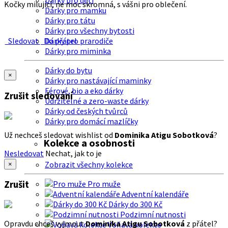
Dárky pro děti
Kočky milující, ne moc skromná, s vášni pro oblečení.
Dárky pro mamku
Dárky pro tátu
Dárky pro všechny bytosti
Sledovat
Do přátel
Dárky pro prarodiče
Dárky pro miminka
Dárky do bytu
×
Dárky pro nastávající maminky
Férové, bio a eko dárky
Zrušit sledování
Udržitelné a zero-waste dárky
Dárky od českých tvůrců
Dárky pro domácí mazlíčky
Už nechceš sledovat wishlist od
Dominika Atigu Sobotková
?
Kolekce a osobnosti
Nesledovat
Nechat, jak to je
Zobrazit všechny kolekce
×
Zrušit
Pro muže
Adventní kalendáře
Dárky do 300 Kč
Podzimní nutnosti
Opravdu chceš vyjmout
Dominika Atigu Sobotková
z přátel?
Voňavá kolekce