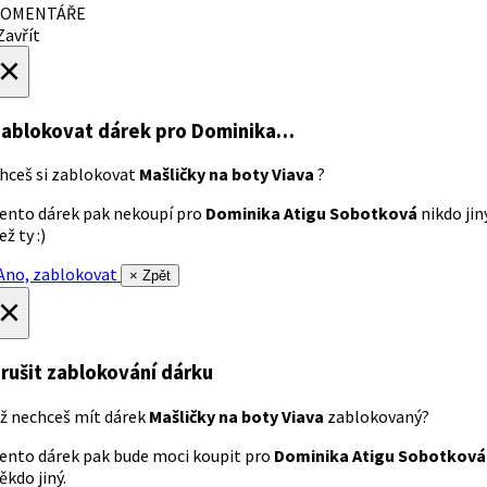
OMENTÁŘE
avřít
×
ablokovat dárek
pro Dominika…
hceš si zablokovat
Mašličky na boty Viava
?
ento dárek pak nekoupí pro
Dominika Atigu Sobotková
nikdo jin
ež ty :)
no, zablokovat
× Zpět
×
rušit zablokování dárku
ž nechceš mít dárek
Mašličky na boty Viava
zablokovaný?
ento dárek pak bude moci koupit pro
Dominika Atigu Sobotková
ěkdo jiný.