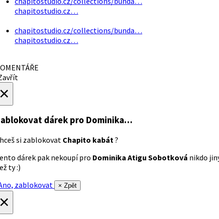
chapitostudio.cz/collections/bunda…
chapitostudio.cz…
chapitostudio.cz/collections/bunda…
chapitostudio.cz…
OMENTÁŘE
avřít
×
ablokovat dárek
pro Dominika…
hceš si zablokovat
Chapito kabát
?
ento dárek pak nekoupí pro
Dominika Atigu Sobotková
nikdo jin
ež ty :)
no, zablokovat
× Zpět
×