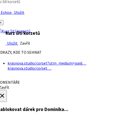
z šití korzetů
Eshop
Uložit
×
Kurz šití korzetů
Uložit
Zavřít
DKAZY, KDE TO SEHNAT
krasnova.studio/corset?utm_medium=paid…
krasnova.studio/corset…
OMENTÁŘE
avřít
×
ablokovat dárek
pro Dominika…