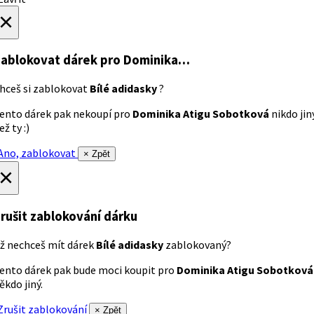
×
ablokovat dárek
pro Dominika…
hceš si zablokovat
Bílé adidasky
?
ento dárek pak nekoupí pro
Dominika Atigu Sobotková
nikdo jin
ež ty :)
no, zablokovat
× Zpět
×
rušit zablokování dárku
ž nechceš mít dárek
Bílé adidasky
zablokovaný?
ento dárek pak bude moci koupit pro
Dominika Atigu Sobotková
ěkdo jiný.
rušit zablokování
× Zpět