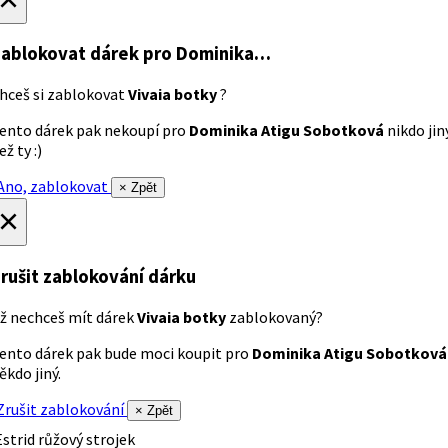
ablokovat dárek
pro Dominika…
hceš si zablokovat
Vivaia botky
?
ento dárek pak nekoupí pro
Dominika Atigu Sobotková
nikdo jin
ež ty :)
no, zablokovat
× Zpět
×
rušit zablokování dárku
ž nechceš mít dárek
Vivaia botky
zablokovaný?
ento dárek pak bude moci koupit pro
Dominika Atigu Sobotková
ěkdo jiný.
rušit zablokování
× Zpět