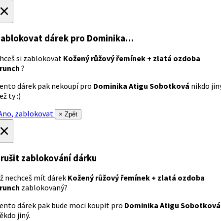
×
ablokovat dárek
pro Dominika…
hceš si zablokovat
Kožený růžový řemínek + zlatá ozdoba
runch
?
ento dárek pak nekoupí pro
Dominika Atigu Sobotková
nikdo jin
ež ty :)
no, zablokovat
× Zpět
×
rušit zablokování dárku
ž nechceš mít dárek
Kožený růžový řemínek + zlatá ozdoba
runch
zablokovaný?
ento dárek pak bude moci koupit pro
Dominika Atigu Sobotková
ěkdo jiný.