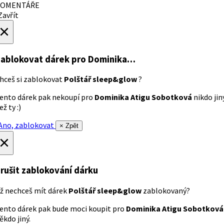
OMENTÁŘE
avřít
×
ablokovat dárek
pro Dominika…
hceš si zablokovat
Polštář sleep&glow
?
ento dárek pak nekoupí pro
Dominika Atigu Sobotková
nikdo jin
ež ty :)
no, zablokovat
× Zpět
×
rušit zablokování dárku
ž nechceš mít dárek
Polštář sleep&glow
zablokovaný?
ento dárek pak bude moci koupit pro
Dominika Atigu Sobotková
ěkdo jiný.