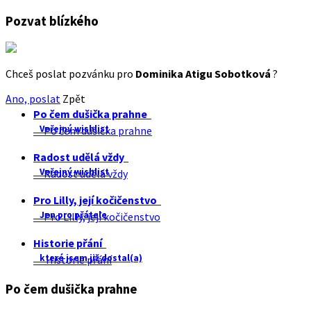
Pozvat blízkého
Chceš poslat pozvánku pro
Dominika Atigu Sobotková
?
Ano, poslat
Zpět
Po čem dušička prahne
Veřejný wishlist
Po čem dušička prahne
Radost udělá vždy
Veřejný wishlist
Radost udělá vždy
Pro Lilly, její kočičenstvo
Jen pro přátele
Pro Lilly, její kočičenstvo
Historie přání
které jsem již dostal(a)
Historie přání
Po čem dušička prahne