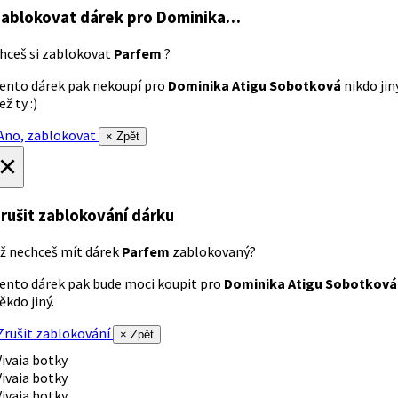
ablokovat dárek
pro Dominika…
hceš si zablokovat
Parfem
?
ento dárek pak nekoupí pro
Dominika Atigu Sobotková
nikdo jin
ež ty :)
no, zablokovat
× Zpět
×
rušit zablokování dárku
ž nechceš mít dárek
Parfem
zablokovaný?
ento dárek pak bude moci koupit pro
Dominika Atigu Sobotková
ěkdo jiný.
rušit zablokování
× Zpět