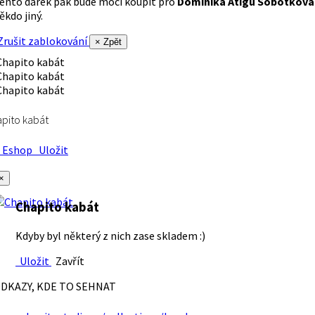
ento dárek pak bude moci koupit pro
Dominika Atigu Sobotková
ěkdo jiný.
rušit zablokování
× Zpět
pito kabát
Eshop
Uložit
×
Chapito kabát
Kdyby byl některý z nich zase skladem :)
Uložit
Zavřít
DKAZY, KDE TO SEHNAT