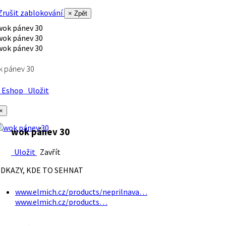
rušit zablokování
× Zpět
k pánev 30
Eshop
Uložit
×
wok pánev 30
Uložit
Zavřít
DKAZY, KDE TO SEHNAT
www.elmich.cz/products/neprilnava…
www.elmich.cz/products…