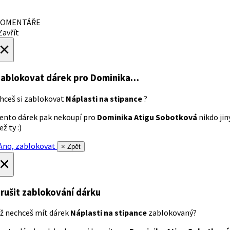
OMENTÁŘE
avřít
×
ablokovat dárek
pro Dominika…
hceš si zablokovat
Náplasti na stipance
?
ento dárek pak nekoupí pro
Dominika Atigu Sobotková
nikdo jin
ež ty :)
no, zablokovat
× Zpět
×
rušit zablokování dárku
ž nechceš mít dárek
Náplasti na stipance
zablokovaný?