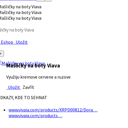
ličky na boty Viava
Eshop
Uložit
×
Mašličky na boty Viava
Využiju kremove cervene a ruzove
Uložit
Zavřít
DKAZY, KDE TO SEHNAT
www.vivaia.com/products/XRPD00812/Dora…
www.vivaia.com/products…