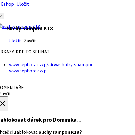
Eshop
Uložit
×
Suchy sampon K18
Uložit
Zavřít
DKAZY, KDE TO SEHNAT
www.sephora.cz/p/airwash-dry-shampoo-…
www.sephora.cz/p…
OMENTÁŘE
avřít
×
ablokovat dárek
pro Dominika…
hceš si zablokovat
Suchy sampon K18
?