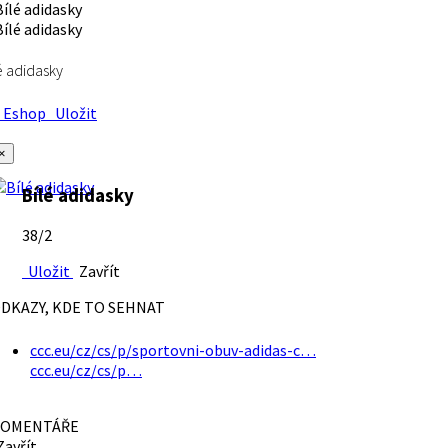
é adidasky
Eshop
Uložit
×
Bílé adidasky
38/2
Uložit
Zavřít
DKAZY, KDE TO SEHNAT
ccc.eu/cz/cs/p/sportovni-obuv-adidas-c…
ccc.eu/cz/cs/p…
OMENTÁŘE
avřít