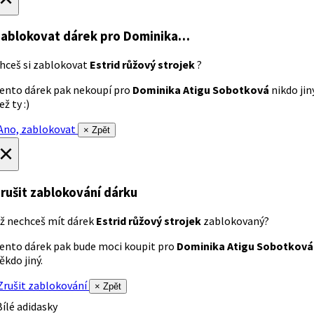
ablokovat dárek
pro Dominika…
hceš si zablokovat
Estrid růžový strojek
?
ento dárek pak nekoupí pro
Dominika Atigu Sobotková
nikdo jin
ež ty :)
no, zablokovat
× Zpět
×
rušit zablokování dárku
ž nechceš mít dárek
Estrid růžový strojek
zablokovaný?
ento dárek pak bude moci koupit pro
Dominika Atigu Sobotková
ěkdo jiný.
rušit zablokování
× Zpět