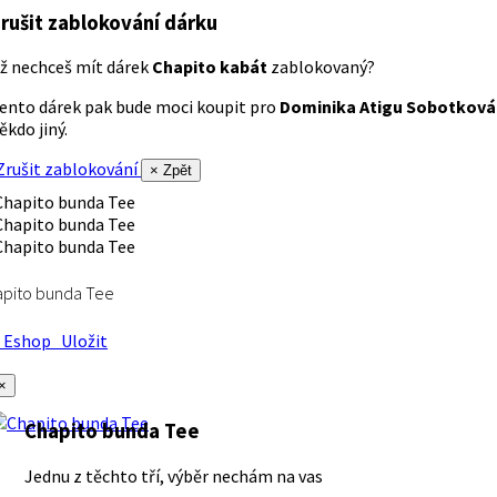
rušit zablokování dárku
ž nechceš mít dárek
Chapito kabát
zablokovaný?
ento dárek pak bude moci koupit pro
Dominika Atigu Sobotková
ěkdo jiný.
rušit zablokování
× Zpět
apito bunda Tee
Eshop
Uložit
×
Chapito bunda Tee
Jednu z těchto tří, výběr nechám na vas