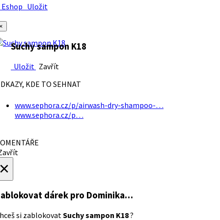
Eshop
Uložit
×
Suchy sampon K18
Uložit
Zavřít
DKAZY, KDE TO SEHNAT
www.sephora.cz/p/airwash-dry-shampoo-…
www.sephora.cz/p…
OMENTÁŘE
avřít
×
ablokovat dárek
pro Dominika…
hceš si zablokovat
Suchy sampon K18
?