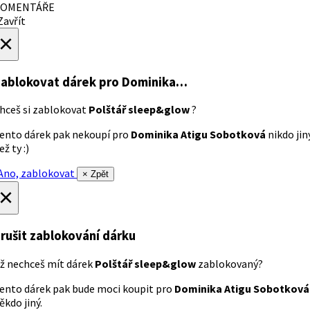
OMENTÁŘE
avřít
×
ablokovat dárek
pro Dominika…
hceš si zablokovat
Polštář sleep&glow
?
ento dárek pak nekoupí pro
Dominika Atigu Sobotková
nikdo jin
ež ty :)
no, zablokovat
× Zpět
×
rušit zablokování dárku
ž nechceš mít dárek
Polštář sleep&glow
zablokovaný?
ento dárek pak bude moci koupit pro
Dominika Atigu Sobotková
ěkdo jiný.