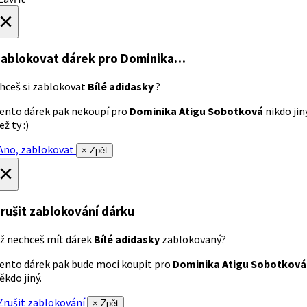
×
ablokovat dárek
pro Dominika…
hceš si zablokovat
Bílé adidasky
?
ento dárek pak nekoupí pro
Dominika Atigu Sobotková
nikdo jin
ež ty :)
no, zablokovat
× Zpět
×
rušit zablokování dárku
ž nechceš mít dárek
Bílé adidasky
zablokovaný?
ento dárek pak bude moci koupit pro
Dominika Atigu Sobotková
ěkdo jiný.
rušit zablokování
× Zpět