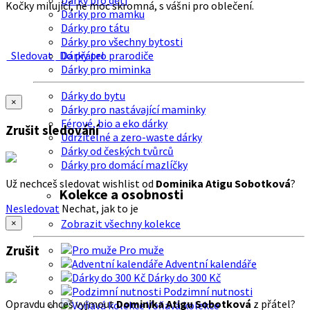
Dárky pro děti
Kočky milující, ne moc skromná, s vášni pro oblečení.
Dárky pro mamku
Dárky pro tátu
Dárky pro všechny bytosti
Sledovat
Do přátel
Dárky pro prarodiče
Dárky pro miminka
Dárky do bytu
×
Dárky pro nastávající maminky
Férové, bio a eko dárky
Zrušit sledování
Udržitelné a zero-waste dárky
Dárky od českých tvůrců
Dárky pro domácí mazlíčky
Už nechceš sledovat wishlist od
Dominika Atigu Sobotková
?
Kolekce a osobnosti
Nesledovat
Nechat, jak to je
Zobrazit všechny kolekce
×
Zrušit
Pro muže
Adventní kalendáře
Dárky do 300 Kč
Podzimní nutnosti
Opravdu chceš vyjmout
Dominika Atigu Sobotková
z přátel?
Voňavá kolekce