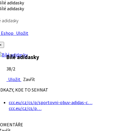
é adidasky
Eshop
Uložit
×
Bílé adidasky
38/2
Uložit
Zavřít
DKAZY, KDE TO SEHNAT
ccc.eu/cz/cs/p/sportovni-obuv-adidas-c…
ccc.eu/cz/cs/p…
OMENTÁŘE
avřít