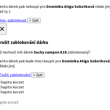
ento dárek pak nekoupí pro
Dominika Atigu Sobotková
nikdo jin
ež ty :)
no, zablokovat
× Zpět
×
rušit zablokování dárku
ž nechceš mít dárek
Suchy sampon K18
zablokovaný?
ento dárek pak bude moci koupit pro
Dominika Atigu Sobotková
ěkdo jiný.
rušit zablokování
× Zpět
pito korzet