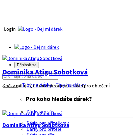
Login
Přihlásit se
Dominika Atigu Sobotková
Tipy na dárky
Tipy na dárky
Kočky milující, ne moc skromná, s vášni pro oblečení.
Pro koho hledáte dárek?
Dárky pro vás
Dárky pro přítelkyni
Dominika Atigu Sobotková
Dárky pro přítele