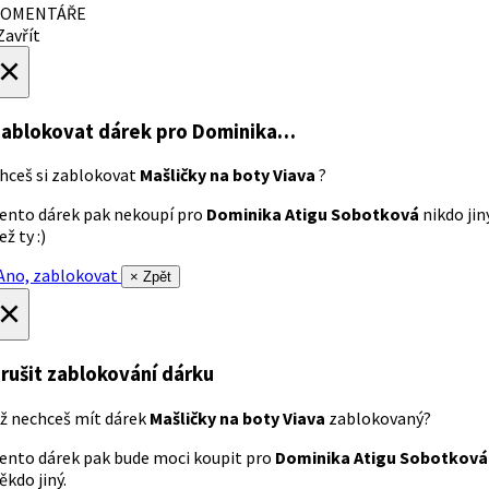
OMENTÁŘE
avřít
×
ablokovat dárek
pro Dominika…
hceš si zablokovat
Mašličky na boty Viava
?
ento dárek pak nekoupí pro
Dominika Atigu Sobotková
nikdo jin
ež ty :)
no, zablokovat
× Zpět
×
rušit zablokování dárku
ž nechceš mít dárek
Mašličky na boty Viava
zablokovaný?
ento dárek pak bude moci koupit pro
Dominika Atigu Sobotková
ěkdo jiný.