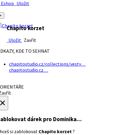
Eshop
Uložit
×
Chapito korzet
Uložit
Zavřít
DKAZY, KDE TO SEHNAT
chapitostudio.cz/collections/vesty…
chapitostudio.cz…
OMENTÁŘE
avřít
×
ablokovat dárek
pro Dominika…
hceš si zablokovat
Chapito korzet
?