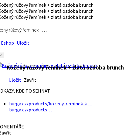
ený růžový řemínek +…
Eshop
Uložit
×
Kožený růžový řemínek + zlatá ozdoba brunch
Uložit
Zavřít
DKAZY, KDE TO SEHNAT
burga.cz/products/kozeny-reminek-k…
burga.cz/products…
OMENTÁŘE
avřít