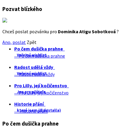
Pozvat blízkého
Chceš poslat pozvánku pro
Dominika Atigu Sobotková
?
Ano, poslat
Zpět
Po čem dušička prahne
Veřejný wishlist
Po čem dušička prahne
Radost udělá vždy
Veřejný wishlist
Radost udělá vždy
Pro Lilly, její kočičenstvo
Jen pro přátele
Pro Lilly, její kočičenstvo
Historie přání
které jsem již dostal(a)
Historie přání
Po čem dušička prahne