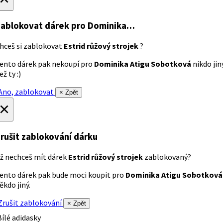
ablokovat dárek
pro Dominika…
hceš si zablokovat
Estrid růžový strojek
?
ento dárek pak nekoupí pro
Dominika Atigu Sobotková
nikdo jin
ež ty :)
no, zablokovat
× Zpět
×
rušit zablokování dárku
ž nechceš mít dárek
Estrid růžový strojek
zablokovaný?
ento dárek pak bude moci koupit pro
Dominika Atigu Sobotková
ěkdo jiný.
rušit zablokování
× Zpět