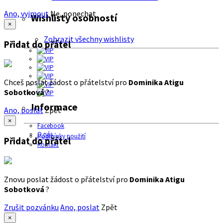
Ano, vyjmout
Ne, ponechat
Wishlisty osobností
×
Zobrazit všechny wishlisty
Přidat do přátel
Chceš poslat žádost o přátelství pro
Dominika Atigu
Sobotková
?
Informace
Ano, poslat
Zpět
×
Facebook
O nás
Podmínky použití
Přidat do přátel
Kontakt
Znovu poslat žádost o přátelství pro
Dominika Atigu
Sobotková
?
Zrušit pozvánku
Ano, poslat
Zpět
×