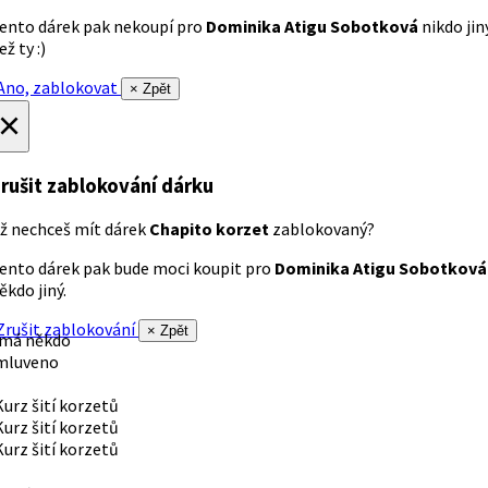
ento dárek pak nekoupí pro
Dominika Atigu Sobotková
nikdo jin
ež ty :)
no, zablokovat
× Zpět
×
rušit zablokování dárku
ž nechceš mít dárek
Chapito korzet
zablokovaný?
ento dárek pak bude moci koupit pro
Dominika Atigu Sobotková
ěkdo jiný.
rušit zablokování
× Zpět
 má někdo
mluveno