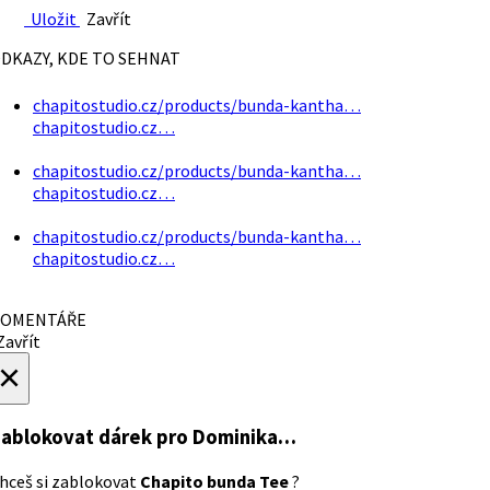
Uložit
Zavřít
DKAZY, KDE TO SEHNAT
chapitostudio.cz/products/bunda-kantha…
chapitostudio.cz…
chapitostudio.cz/products/bunda-kantha…
chapitostudio.cz…
chapitostudio.cz/products/bunda-kantha…
chapitostudio.cz…
OMENTÁŘE
avřít
×
ablokovat dárek
pro Dominika…
hceš si zablokovat
Chapito bunda Tee
?