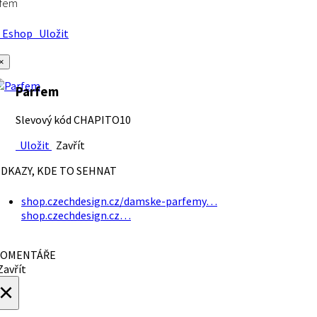
rfem
Eshop
Uložit
×
Parfem
Slevový kód CHAPITO10
Uložit
Zavřít
DKAZY, KDE TO SEHNAT
shop.czechdesign.cz/damske-parfemy…
shop.czechdesign.cz…
OMENTÁŘE
avřít
×