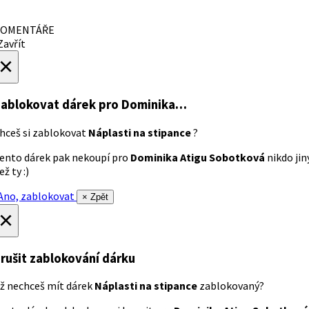
OMENTÁŘE
avřít
×
ablokovat dárek
pro Dominika…
hceš si zablokovat
Náplasti na stipance
?
ento dárek pak nekoupí pro
Dominika Atigu Sobotková
nikdo jin
ež ty :)
no, zablokovat
× Zpět
×
rušit zablokování dárku
ž nechceš mít dárek
Náplasti na stipance
zablokovaný?