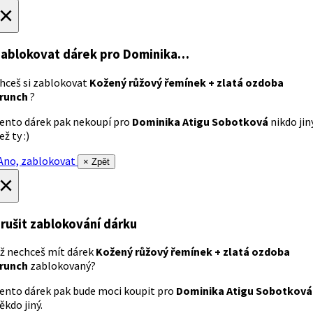
×
ablokovat dárek
pro Dominika…
hceš si zablokovat
Kožený růžový řemínek + zlatá ozdoba
runch
?
ento dárek pak nekoupí pro
Dominika Atigu Sobotková
nikdo jin
ež ty :)
no, zablokovat
× Zpět
×
rušit zablokování dárku
ž nechceš mít dárek
Kožený růžový řemínek + zlatá ozdoba
runch
zablokovaný?
ento dárek pak bude moci koupit pro
Dominika Atigu Sobotková
ěkdo jiný.