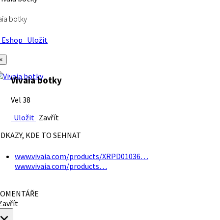
aia botky
Eshop
Uložit
×
Vivaia botky
Vel 38
Uložit
Zavřít
DKAZY, KDE TO SEHNAT
www.vivaia.com/products/XRPD01036…
www.vivaia.com/products…
OMENTÁŘE
avřít
×