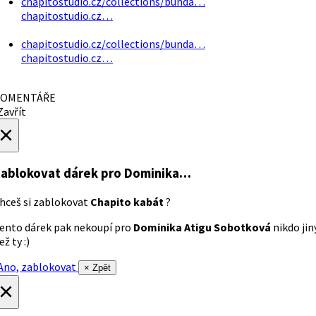
chapitostudio.cz/collections/bunda…
chapitostudio.cz…
chapitostudio.cz/collections/bunda…
chapitostudio.cz…
OMENTÁŘE
avřít
×
ablokovat dárek
pro Dominika…
hceš si zablokovat
Chapito kabát
?
ento dárek pak nekoupí pro
Dominika Atigu Sobotková
nikdo jin
ež ty :)
no, zablokovat
× Zpět
×