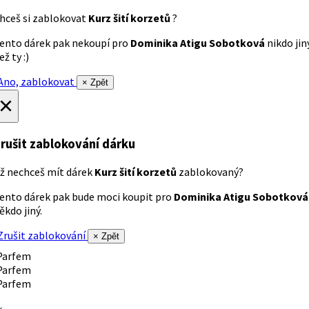
hceš si zablokovat
Kurz šití korzetů
?
ento dárek pak nekoupí pro
Dominika Atigu Sobotková
nikdo jin
ež ty :)
no, zablokovat
× Zpět
×
rušit zablokování dárku
ž nechceš mít dárek
Kurz šití korzetů
zablokovaný?
ento dárek pak bude moci koupit pro
Dominika Atigu Sobotková
ěkdo jiný.
rušit zablokování
× Zpět