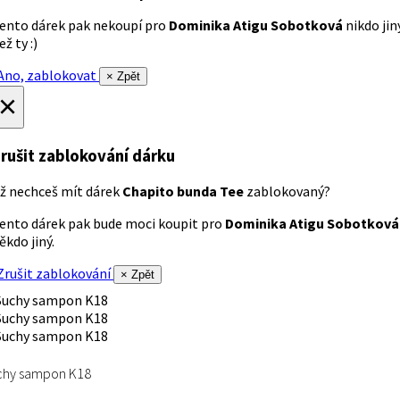
ento dárek pak nekoupí pro
Dominika Atigu Sobotková
nikdo jin
ež ty :)
no, zablokovat
× Zpět
×
rušit zablokování dárku
ž nechceš mít dárek
Chapito bunda Tee
zablokovaný?
ento dárek pak bude moci koupit pro
Dominika Atigu Sobotková
ěkdo jiný.
rušit zablokování
× Zpět
chy sampon K18