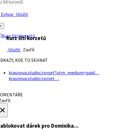
z šití korzetů
Eshop
Uložit
×
Kurz šití korzetů
Uložit
Zavřít
DKAZY, KDE TO SEHNAT
krasnova.studio/corset?utm_medium=paid…
krasnova.studio/corset…
OMENTÁŘE
avřít
×
ablokovat dárek
pro Dominika…