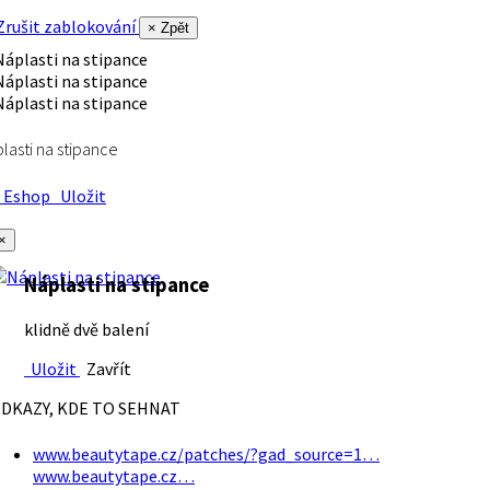
rušit zablokování
× Zpět
lasti na stipance
Eshop
Uložit
×
Náplasti na stipance
klidně dvě balení
Uložit
Zavřít
DKAZY, KDE TO SEHNAT
www.beautytape.cz/patches/?gad_source=1…
www.beautytape.cz…