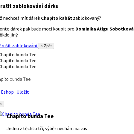
rušit zablokování dárku
ž nechceš mít dárek
Chapito kabát
zablokovaný?
ento dárek pak bude moci koupit pro
Dominika Atigu Sobotková
ěkdo jiný.
rušit zablokování
× Zpět
apito bunda Tee
Eshop
Uložit
×
Chapito bunda Tee
Jednu z těchto tří, výběr nechám na vas