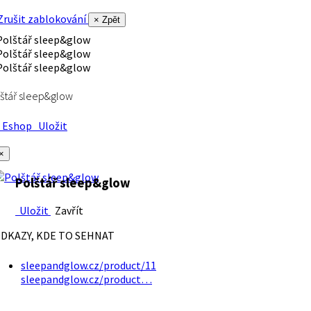
rušit zablokování
× Zpět
štář sleep&glow
Eshop
Uložit
×
Polštář sleep&glow
Uložit
Zavřít
DKAZY, KDE TO SEHNAT
sleepandglow.cz/product/11
sleepandglow.cz/product…