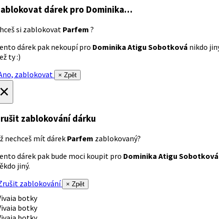
ablokovat dárek
pro Dominika…
hceš si zablokovat
Parfem
?
ento dárek pak nekoupí pro
Dominika Atigu Sobotková
nikdo jin
ež ty :)
no, zablokovat
× Zpět
×
rušit zablokování dárku
ž nechceš mít dárek
Parfem
zablokovaný?
ento dárek pak bude moci koupit pro
Dominika Atigu Sobotková
ěkdo jiný.
rušit zablokování
× Zpět