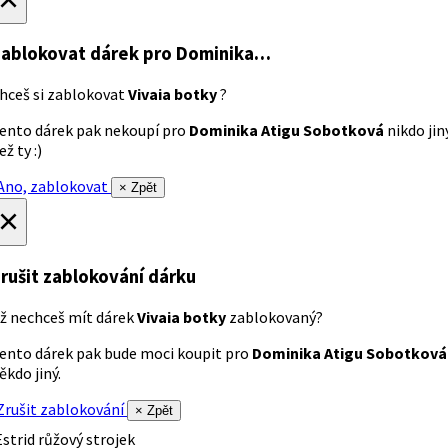
ablokovat dárek
pro Dominika…
hceš si zablokovat
Vivaia botky
?
ento dárek pak nekoupí pro
Dominika Atigu Sobotková
nikdo jin
ež ty :)
no, zablokovat
× Zpět
×
rušit zablokování dárku
ž nechceš mít dárek
Vivaia botky
zablokovaný?
ento dárek pak bude moci koupit pro
Dominika Atigu Sobotková
ěkdo jiný.
rušit zablokování
× Zpět