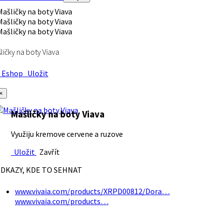
ličky na boty Viava
Eshop
Uložit
×
Mašličky na boty Viava
Využiju kremove cervene a ruzove
Uložit
Zavřít
DKAZY, KDE TO SEHNAT
www.vivaia.com/products/XRPD00812/Dora…
www.vivaia.com/products…