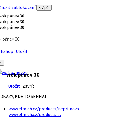
rušit zablokování
× Zpět
k pánev 30
Eshop
Uložit
×
wok pánev 30
Uložit
Zavřít
DKAZY, KDE TO SEHNAT
www.elmich.cz/products/neprilnava…
www.elmich.cz/products…