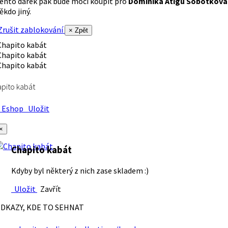
ento dárek pak bude moci koupit pro
Dominika Atigu Sobotková
ěkdo jiný.
rušit zablokování
× Zpět
pito kabát
Eshop
Uložit
×
Chapito kabát
Kdyby byl některý z nich zase skladem :)
Uložit
Zavřít
DKAZY, KDE TO SEHNAT