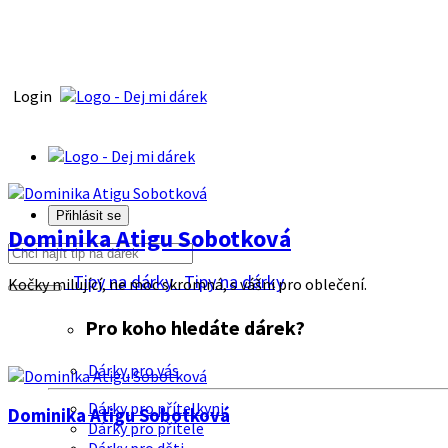
Login
Přihlásit se
Dominika Atigu Sobotková
Tipy na dárky
Tipy na dárky
Kočky milující, ne moc skromná, s vášni pro oblečení.
Pro koho hledáte dárek?
Dárky pro vás
Dárky pro přítelkyni
Dominika Atigu Sobotková
Dárky pro přítele