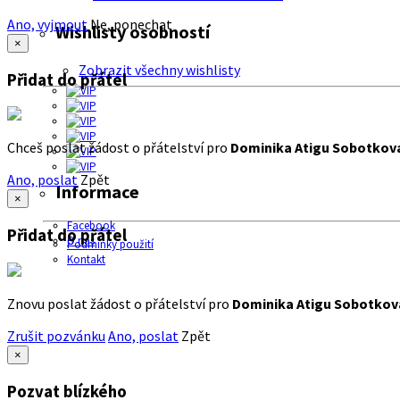
Ano, vyjmout
Ne, ponechat
Wishlisty osobností
×
Zobrazit všechny wishlisty
Přidat do přátel
Chceš poslat žádost o přátelství pro
Dominika Atigu Sobotkov
Ano, poslat
Zpět
Informace
×
Facebook
Přidat do přátel
O nás
Podmínky použití
Kontakt
Znovu poslat žádost o přátelství pro
Dominika Atigu Sobotkov
Zrušit pozvánku
Ano, poslat
Zpět
×
Pozvat blízkého