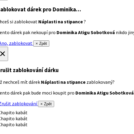
ablokovat dárek
pro Dominika…
hceš si zablokovat
Náplasti na stipance
?
ento dárek pak nekoupí pro
Dominika Atigu Sobotková
nikdo jiný
no, zablokovat
× Zpět
×
rušit zablokování dárku
ž nechceš mít dárek
Náplasti na stipance
zablokovaný?
ento dárek pak bude moci koupit pro
Dominika Atigu Sobotková
rušit zablokování
× Zpět