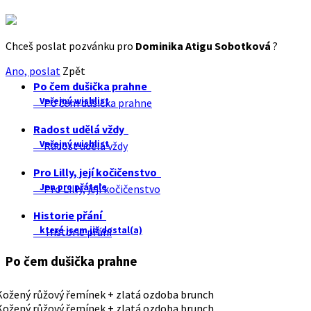
Chceš poslat pozvánku pro
Dominika Atigu Sobotková
?
Ano, poslat
Zpět
Po čem dušička prahne
Veřejný wishlist
Po čem dušička prahne
Radost udělá vždy
Veřejný wishlist
Radost udělá vždy
Pro Lilly, její kočičenstvo
Jen pro přátele
Pro Lilly, její kočičenstvo
Historie přání
které jsem již dostal(a)
Historie přání
Po čem dušička prahne