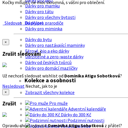
Dárky pro děti
Kočky milující, ne moc skromná, s vášni pro oblečení.
Dárky pro mamku
Dárky pro tátu
Dárky pro všechny bytosti
Sledovat
Do přátel
Dárky pro prarodiče
Dárky pro miminka
Dárky do bytu
×
Dárky pro nastávající maminky
Férové, bio a eko dárky
Zrušit sledování
Udržitelné a zero-waste dárky
Dárky od českých tvůrců
Dárky pro domácí mazlíčky
Už nechceš sledovat wishlist od
Dominika Atigu Sobotková
?
Kolekce a osobnosti
Nesledovat
Nechat, jak to je
Zobrazit všechny kolekce
×
Zrušit
Pro muže
Adventní kalendáře
Dárky do 300 Kč
Podzimní nutnosti
Opravdu chceš vyjmout
Dominika Atigu Sobotková
z přátel?
Voňavá kolekce