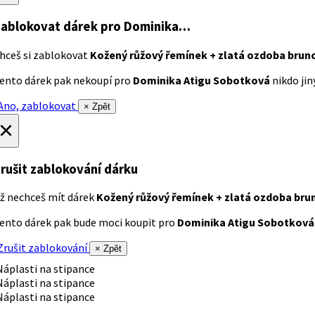
ablokovat dárek
pro Dominika…
hceš si zablokovat
Kožený růžový řemínek + zlatá ozdoba brun
ento dárek pak nekoupí pro
Dominika Atigu Sobotková
nikdo jiný
no, zablokovat
× Zpět
×
rušit zablokování dárku
ž nechceš mít dárek
Kožený růžový řemínek + zlatá ozdoba bru
ento dárek pak bude moci koupit pro
Dominika Atigu Sobotková
rušit zablokování
× Zpět