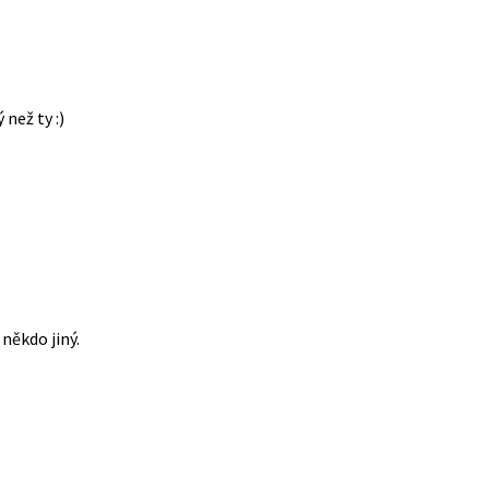
 než ty :)
někdo jiný.