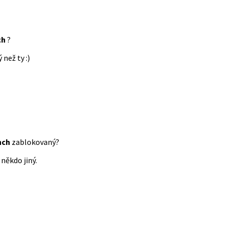
ch
?
 než ty :)
nch
zablokovaný?
někdo jiný.