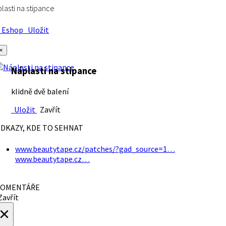
lasti na stipance
Eshop
Uložit
×
Náplasti na stipance
klidně dvě balení
Uložit
Zavřít
DKAZY, KDE TO SEHNAT
www.beautytape.cz/patches/?gad_source=1…
www.beautytape.cz…
OMENTÁŘE
avřít
×