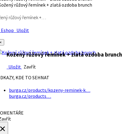
ený růžový řemínek +…
Eshop
Uložit
×
Kožený růžový řemínek + zlatá ozdoba brunch
Uložit
Zavřít
DKAZY, KDE TO SEHNAT
burga.cz/products/kozeny-reminek-k…
burga.cz/products…
OMENTÁŘE
avřít
×